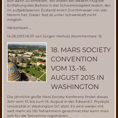
sich dann zu entfalten. Wir wollen bei diesem Flug die
Entfaltung des Ballons in der Schwerelosigkeit testen, der
im aufgeblasenen Zustand einen Durchmesser von vier
Metern hat. Dieser Test ist unter Schwerkraft nicht
möglich.
Mitfluggelegenheit
Weiterlesen …
beim
14.06.2015 16:07
von Jürgen Herholz (Kommentare: 0)
Parabelflug
der
Miriam2-
18. MARS SOCIETY
Ballonerprobung
im
CONVENTION
November
2015
VOM 13.-16.
–
noch
AUGUST 2015 IN
ein
Platz
WASHINGTON
zu
vergeben!
Die jährliche große Mars Society Konferenz findet dieses
Jahr vom 13. bis zum 16. August in der Edward J. Pryzbyla
Universität in Washington DC statt. Es wird wieder mit
weit mehr als 150 Teilnehmern gerechnet.Hier kann man
sich für die Teilnahme registrieren.