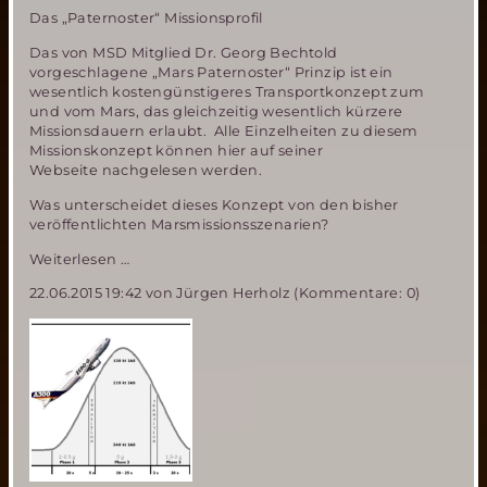
Das „Paternoster“ Missionsprofil
Das von MSD Mitglied Dr. Georg Bechtold
vorgeschlagene „Mars Paternoster“ Prinzip ist ein
wesentlich kostengünstigeres Transportkonzept zum
und vom Mars, das gleichzeitig wesentlich kürzere
Missionsdauern erlaubt. Alle Einzelheiten zu diesem
Missionskonzept können hier auf seiner
Webseite nachgelesen werden.
Was unterscheidet dieses Konzept von den bisher
veröffentlichten Marsmissionsszenarien?
Bemannte
Weiterlesen …
Marsmission
22.06.2015 19:42
von Jürgen Herholz (Kommentare: 0)
in
15
statt
32
Monaten-
das
„Paternoster“
Missionsszenario