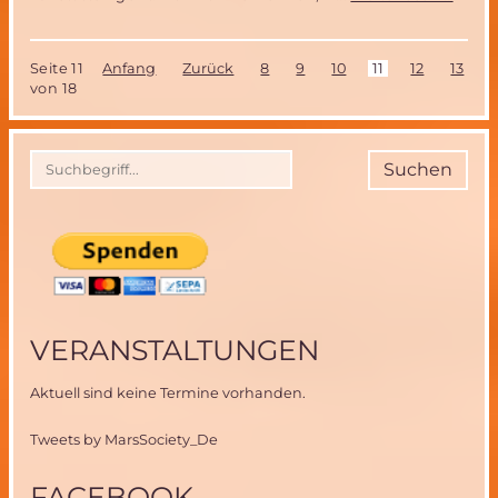
Astro
nach
6
Seite 11
Anfang
Zurück
8
9
10
11
12
13
1
Mona
von 18
auf
der
ISS
zurüc
Suchen
auf
der
ERDE
VERANSTALTUNGEN
Aktuell sind keine Termine vorhanden.
Tweets by MarsSociety_De
FACEBOOK