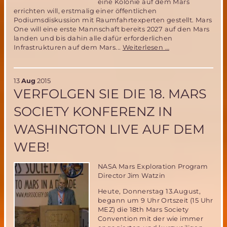
eine Kolonie auf dem Mars
errichten will, erstmalig einer öffentlichen
Podiumsdiskussion mit Raumfahrtexperten gestellt. Mars
One will eine erste Mannschaft bereits 2027 auf den Mars
landen und bis dahin alle dafür erforderlichen
18.
Infrastrukturen auf dem Mars...
Weiterlesen …
Mars
Society
Konferenz:
13
Aug
2015
Das
VERFOLGEN SIE DIE 18. MARS
Mars
One
SOCIETY KONFERENZ IN
Projekt
zur
WASHINGTON LIVE AUF DEM
Besiedlung
des
WEB!
Mars
ist
nicht
NASA Mars Exploration Program
machbar!
Director Jim Watzin
Heute, Donnerstag 13.August,
begann um 9 Uhr Ortszeit (15 Uhr
MEZ) die 18th Mars Society
Convention mit der wie immer