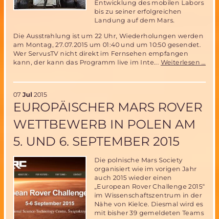
Entwicklung des mobilen Labors
bis zu seiner erfolgreichen
Landung auf dem Mars.
Die Ausstrahlung ist um 22 Uhr, Wiederholungen werden
am Montag, 27.07.2015 um 01:40 und um 10:50 gesendet.
Wer ServusTV nicht direkt im Fernsehen empfangen
Die
kann, der kann das Programm live im Inte...
Weiterlesen …
Ent
des
Mar
07
Jul
2015
Curi
EUROPÄISCHER MARS ROVER
(Fe
WETTBEWERB IN POLEN AM
5. UND 6. SEPTEMBER 2015
Die polnische Mars Society
organisiert wie im vorigen Jahr
auch 2015 wieder einen
„European Rover Challenge 2015“
im Wissenschaftszentrum in der
Nähe von Kielce. Diesmal wird es
mit bisher 39 gemeldeten Teams