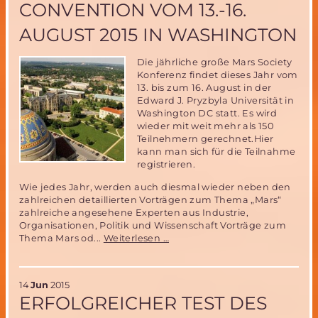
CONVENTION VOM 13.-16.
November
2015
AUGUST 2015 IN WASHINGTON
–
noch
ein
Die jährliche große Mars Society
Platz
Konferenz findet dieses Jahr vom
zu
13. bis zum 16. August in der
vergeben!
Edward J. Pryzbyla Universität in
Washington DC statt. Es wird
wieder mit weit mehr als 150
Teilnehmern gerechnet.Hier
kann man sich für die Teilnahme
registrieren.
Wie jedes Jahr, werden auch diesmal wieder neben den
zahlreichen detaillierten Vorträgen zum Thema „Mars“
zahlreiche angesehene Experten aus Industrie,
Organisationen, Politik und Wissenschaft Vorträge zum
18.
Thema Mars od...
Weiterlesen …
Mars
Society
Convention
14
Jun
2015
vom
ERFOLGREICHER TEST DES
13.-16.
August