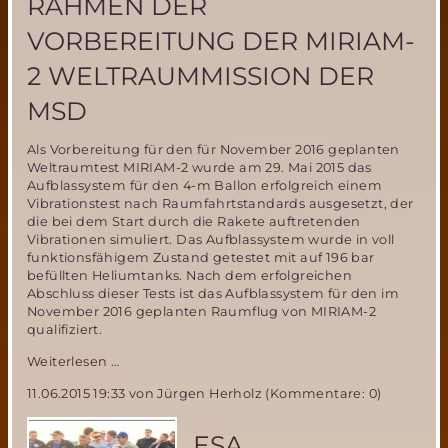
RAHMEN DER
VORBEREITUNG DER MIRIAM-
2 WELTRAUMMISSION DER
MSD
Als Vorbereitung für den für November 2016 geplanten
Weltraumtest MIRIAM-2 wurde am 29. Mai 2015 das
Aufblassystem für den 4-m Ballon erfolgreich einem
Vibrationstest nach Raumfahrtstandards ausgesetzt, der
die bei dem Start durch die Rakete auftretenden
Vibrationen simuliert. Das Aufblassystem wurde in voll
funktionsfähigem Zustand getestet mit auf 196 bar
befüllten Heliumtanks. Nach dem erfolgreichen
Abschluss dieser Tests ist das Aufblassystem für den im
November 2016 geplanten Raumflug von MIRIAM-2
qualifiziert.
Erfolgreicher
Weiterlesen …
Test
11.06.2015 19:33
von Jürgen Herholz (Kommentare: 0)
des
Ballon-
Aufblassystems
ESA