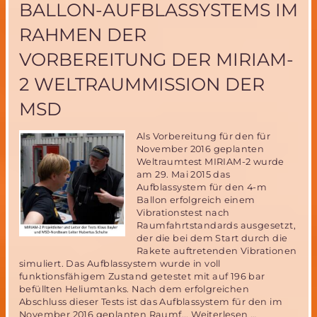
BALLON-AUFBLASSYSTEMS IM
2015
in
RAHMEN DER
Washington
VORBEREITUNG DER MIRIAM-
2 WELTRAUMMISSION DER
MSD
Als Vorbereitung für den für
November 2016 geplanten
Weltraumtest MIRIAM-2 wurde
am 29. Mai 2015 das
Aufblassystem für den 4-m
Ballon erfolgreich einem
Vibrationstest nach
Raumfahrtstandards ausgesetzt,
der die bei dem Start durch die
Rakete auftretenden Vibrationen
simuliert. Das Aufblassystem wurde in voll
funktionsfähigem Zustand getestet mit auf 196 bar
befüllten Heliumtanks. Nach dem erfolgreichen
Abschluss dieser Tests ist das Aufblassystem für den im
Erfolgreiche
November 2016 geplanten Raumf...
Weiterlesen …