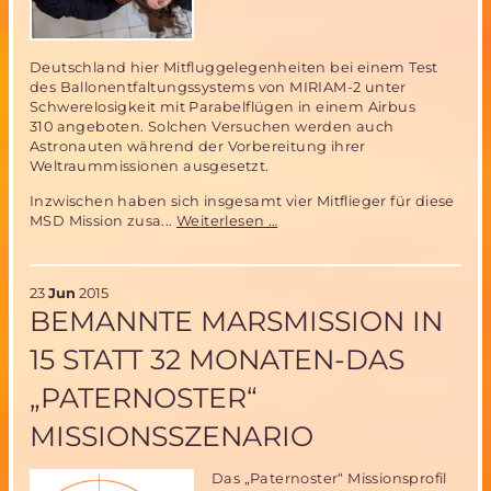
Deutschland hier Mitfluggelegenheiten bei einem Test
des Ballonentfaltungssystems von MIRIAM-2 unter
Schwerelosigkeit mit Parabelflügen in einem Airbus
310 angeboten. Solchen Versuchen werden auch
Astronauten während der Vorbereitung ihrer
Weltraummissionen ausgesetzt.
Inzwischen haben sich insgesamt vier Mitflieger für diese
MIRIAM
MSD Mission zusa...
Weiterlesen …
2
Parabelflug
Team
23
Jun
2015
komplett-
BEMANNTE MARSMISSION IN
weiterhin
begrenzte
15 STATT 32 MONATEN-DAS
Mitflugmöglichkeit
„PATERNOSTER“
MISSIONSSZENARIO
Das „Paternoster“ Missionsprofil