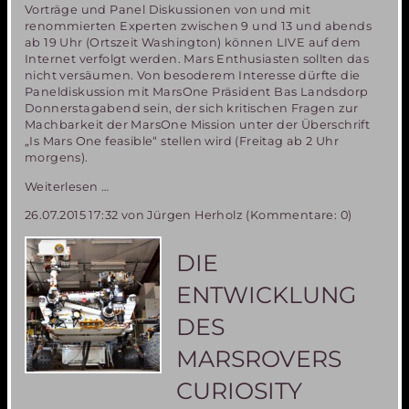
Vorträge und Panel Diskussionen von und mit
renommierten Experten zwischen 9 und 13 und abends
ab 19 Uhr (Ortszeit Washington) können LIVE auf dem
Internet verfolgt werden. Mars Enthusiasten sollten das
nicht versäumen. Von besoderem Interesse dürfte die
Paneldiskussion mit MarsOne Präsident Bas Landsdorp
Donnerstagabend sein, der sich kritischen Fragen zur
Machbarkeit der MarsOne Mission unter der Überschrift
„Is Mars One feasible“ stellen wird (Freitag ab 2 Uhr
morgens).
Verfolgen
Weiterlesen …
Sie
26.07.2015 17:32
von Jürgen Herholz (Kommentare: 0)
die
18.
Mars
DIE
Society
Konferenz
ENTWICKLUNG
in
Washington
DES
Live
auf
MARSROVERS
dem
Web!
CURIOSITY