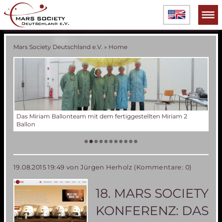
Mars Society Deutschland e.V.
»
Home
Verschiedene Phasen der Miriam 2 Ballonentwicklung
Tes
Der
Die
Tes
50 
Die
(an
US
•
•
•
•
•
•
•
•
•
•
•
19.08.2015 19:49
von Jürgen Herholz (Kommentare: 0)
18. MARS SOCIETY
KONFERENZ: DAS