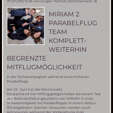
07.07.2015 15:55
von Jürgen Herholz (Kommentare: 0)
Rover
Wettbewerb
in
MIRIAM 2
Polen
am
PARABELFLUG
5.
und
TEAM
6.
September
KOMPLETT-
2015
WEITERHIN
BEGRENZTE
MITFLUGMÖGLICHKEIT
in der Schwerelosigkeit während eines früheren
Parabelflugs
Am 22. Juni hat die Mars Society
Deutschland hier Mitfluggelegenheiten bei einem Test
des Ballonentfaltungssystems von MIRIAM-2 unter
Schwerelosigkeit mit Parabelflügen in einem Airbus
310 angeboten. Solchen Versuchen werden auch
Astronauten während der Vorbereitung ihrer