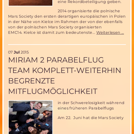
eine Rekordbeteiligung geben.
2014 organisierte die polnische
Mars Society den ersten derartigen europäischen in Polen
in der Nähe von Kielce im Rahmen der von der ebenfalls
von der polnischen Mars Society organisierten
Euro
EMC14. Kielce ist damit zum bedeutenste...
Weiterlesen …
Mars
Rove
Wett
07
Jul
2015
in
MIRIAM 2 PARABELFLUG
Pole
am
TEAM KOMPLETT-WEITERHIN
5.
und
BEGRENZTE
6.
Sept
MITFLUGMÖGLICHKEIT
2015
in der Schwerelosigkeit während
eines früheren Parabelflugs
Am 22. Juni hat die Mars Society