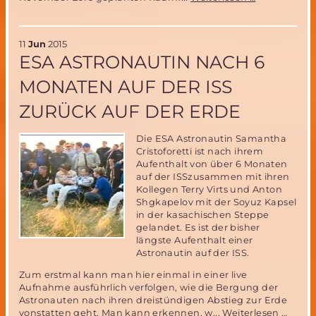
Test
des
Ballon-
11
Jun
2015
Aufblassyst
ESA ASTRONAUTIN NACH 6
im
Rahmen
MONATEN AUF DER ISS
der
Vorbereitun
ZURÜCK AUF DER ERDE
der
MIRIAM-
2
Die ESA Astronautin Samantha
Weltraummi
Cristoforetti ist nach ihrem
der
Aufenthalt von über 6 Monaten
MSD
auf der ISSzusammen mit ihren
Kollegen Terry Virts und Anton
Shgkapelov mit der Soyuz Kapsel
in der kasachischen Steppe
gelandet. Es ist der bisher
längste Aufenthalt einer
Astronautin auf der ISS.
Zum erstmal kann man hier einmal in einer live
Aufnahme ausführlich verfolgen, wie die Bergung der
Astronauten nach ihren dreistündigen Abstieg zur Erde
ESA
vonstatten geht. Man kann erkennen, w...
Weiterlesen …