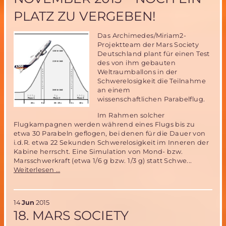
PLATZ ZU VERGEBEN!
Das Archimedes/Miriam2-
Projektteam der Mars Society
Deutschland plant für einen Test
des von ihm gebauten
Weltraumballons in der
Schwerelosigkeit die Teilnahme
an einem
wissenschaftlichen Parabelflug.
Im Rahmen solcher
Flugkampagnen werden während eines Flugs bis zu
etwa 30 Parabeln geflogen, bei denen für die Dauer von
i.d.R. etwa 22 Sekunden Schwerelosigkeit im Inneren der
Kabine herrscht. Eine Simulation von Mond- bzw.
Marsschwerkraft (etwa 1/6 g bzw. 1/3 g) statt Schwe...
Mitfluggelegenheit
Weiterlesen …
beim
Parabelflug
der
14
Jun
2015
Miriam2-
18. MARS SOCIETY
Ballonerprobung
im