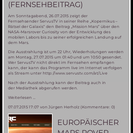
(FERNSEHBEITRAG)
Am Sonntagabend, 26.07.2015 zeigt der
Fernsehsender ServusTV in seiner Reihe „Kopernikus –
Rätsel der Galaxis“ den Beitrag „Mission Mars“ über den
NASA-Marsrover Curiosity von der Entwicklung des
mobilen Labors bis zu seiner erfolgreichen Landung auf
dem Mars.
Die Ausstrahlung ist um 22 Uhr, Wiederholungen werden
am Montag, 27.07.2015 um 01:40 und um 10:50 gesendet.
Wer ServusTV nicht direkt im Fernsehen empfangen
kann, der kann das Programm live im Internet verfolgen
als Stream unter http://www.servustv.com/at/Live
Nach der Ausstrahlung kann der Beitrag auch in
der Mediathek abgerufen werden.
Die
Weiterlesen …
Entwicklung
07.07.2015 17:07
von Jürgen Herholz (Kommentare: 0)
des
Marsrovers
Curiosity
EUROPÄISCHER
(Fernsehbeitrag)
MARS ROVER