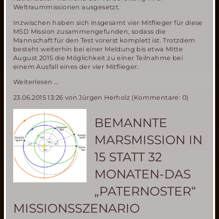
Weltraummissionen ausgesetzt.
Inzwischen haben sich insgesamt vier Mitflieger für diese
MSD Mission zusammengefunden, sodass die
Mannschaft für den Test vorerst komplett ist. Trotzdem
besteht weiterhin bei einer Meldung bis etwa Mitte
August 2015 die Möglichkeit zu einer Teilnahme bei
einem Ausfall eines der vier Mitflieger.
MIRIAM
Weiterlesen …
2
23.06.2015 13:26
von Jürgen Herholz (Kommentare: 0)
Parabelflug
Team
komplett-
BEMANNTE
weiterhin
begrenzte
MARSMISSION IN
Mitflugmöglichkeit
15 STATT 32
MONATEN-DAS
„PATERNOSTER“
MISSIONSSZENARIO