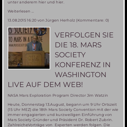
unter anderem hier und hier.
18.
Weiterlesen …
Mars
13.08.2015 16:20
von Jürgen Herholz (Kommentare: 0)
Society
Konferenz:
Das
VERFOLGEN SIE
Mars
One
DIE 18. MARS
Projekt
zur
SOCIETY
Besiedlung
des
KONFERENZ IN
Mars
ist
WASHINGTON
nicht
LIVE AUF DEM WEB!
machbar!
NASA Mars Exploration Program Director Jim Watzin
Heute, Donnerstag 13.August, begann um 9 Uhr Ortszeit
(15 Uhr MEZ) die 18th Mars Society Convention mit der wie
immer engagierten und kurzweiligen Einführung von
Mars Society Gründer und Präsident Dr. Robert Zubrin.
ZahlreicheVorträge von Experten werden folgen. Die