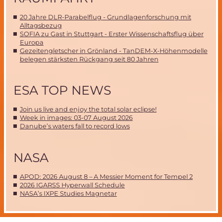
20 Jahre DLR-Parabelflug - Grundlagenforschung mit
Alltagsbezug
SOFIA zu Gast in Stuttgart - Erster Wissenschaftsflug über
Europa
Gezeitengletscher in Grönland - TanDEM-X-Höhenmodelle
belegen stärksten Rückgang seit 80 Jahren
ESA TOP NEWS
Join us live and enjoy the total solar eclipse!
Week in images: 03-07 August 2026
Danube’s waters fall to record lows
NASA
APOD: 2026 August 8 – A Messier Moment for Tempel 2
2026 IGARSS Hyperwall Schedule
NASA’s IXPE Studies Magnetar