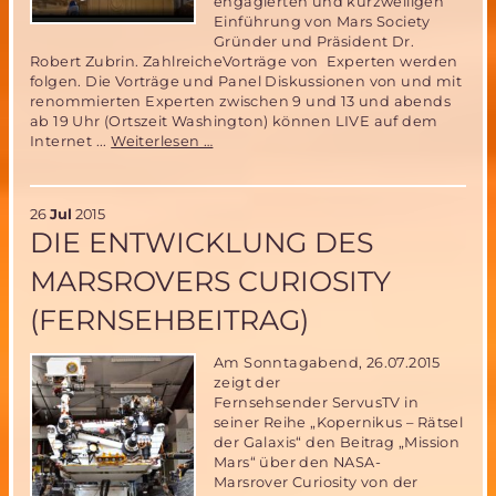
engagierten und kurzweiligen
Einführung von Mars Society
Gründer und Präsident Dr.
Robert Zubrin. ZahlreicheVorträge von Experten werden
folgen. Die Vorträge und Panel Diskussionen von und mit
renommierten Experten zwischen 9 und 13 und abends
ab 19 Uhr (Ortszeit Washington) können LIVE auf dem
Verfolgen
Internet ...
Weiterlesen …
Sie
die
18.
26
Jul
2015
Mars
DIE ENTWICKLUNG DES
Society
Konferenz
MARSROVERS CURIOSITY
in
Washington
(FERNSEHBEITRAG)
Live
auf
dem
Am Sonntagabend, 26.07.2015
Web!
zeigt der
Fernsehsender ServusTV in
seiner Reihe „Kopernikus – Rätsel
der Galaxis“ den Beitrag „Mission
Mars“ über den NASA-
Marsrover Curiosity von der