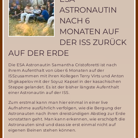
im
Rahmen
ASTRONAUTIN
der
Vorbereitung
NACH 6
der
MIRIAM-
MONATEN AUF
2
Weltraummission
DER ISS ZURÜCK
der
AUF DER ERDE
MSD
Die ESA Astronautin Samantha Cristoforetti ist nach
ihrem Aufenthalt von über 6 Monaten auf der
ISSzusammen mit ihren Kollegen Terry Virts und Anton
Shgkapelov mit der Soyuz Kapsel in der kasachischen
Steppe gelandet. Es ist der bisher längste Aufenthalt
einer Astronautin auf der ISS.
Zum erstmal kann man hier einmal in einer live
Aufnahme ausführlich verfolgen, wie die Bergung der
Astronauten nach ihren dreistündigen Abstieg zur Erde
vonstatten geht. Man kann erkennen, wie erschöpft die
Astronauten sind und dass sie erst einmal nicht auf
eigenen Beinen stehen können.