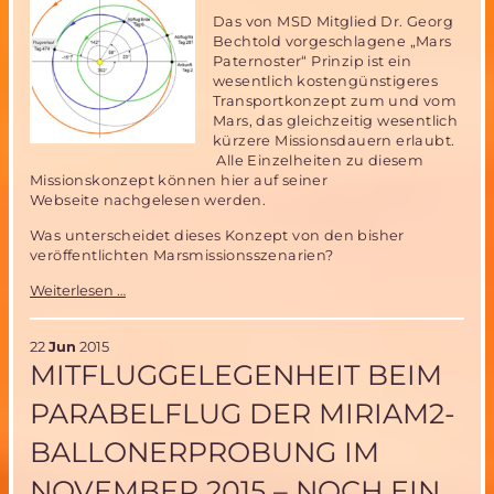
Das von MSD Mitglied Dr. Georg
Bechtold vorgeschlagene „Mars
Paternoster“ Prinzip ist ein
wesentlich kostengünstigeres
Transportkonzept zum und vom
Mars, das gleichzeitig wesentlich
kürzere Missionsdauern erlaubt.
Alle Einzelheiten zu diesem
Missionskonzept können hier auf seiner
Webseite nachgelesen werden.
Was unterscheidet dieses Konzept von den bisher
veröffentlichten Marsmissionsszenarien?
Bemannte
Weiterlesen …
Marsmission
in
15
22
Jun
2015
statt
MITFLUGGELEGENHEIT BEIM
32
Monaten-
PARABELFLUG DER MIRIAM2-
das
„Paternoster“
BALLONERPROBUNG IM
Missionsszenario
NOVEMBER 2015 – NOCH EIN