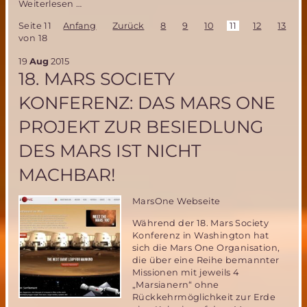
ESA
Weiterlesen …
Astronautin
Seite 11
Anfang
Zurück
8
9
10
11
12
13
1
nach
von 18
6
Monaten
19
Aug
2015
auf
18. MARS SOCIETY
der
ISS
KONFERENZ: DAS MARS ONE
zurück
auf
PROJEKT ZUR BESIEDLUNG
der
ERDE
DES MARS IST NICHT
MACHBAR!
MarsOne Webseite
Während der 18. Mars Society
Konferenz in Washington hat
sich die Mars One Organisation,
die über eine Reihe bemannter
Missionen mit jeweils 4
„Marsianern“ ohne
Rückkehrmöglichkeit zur Erde