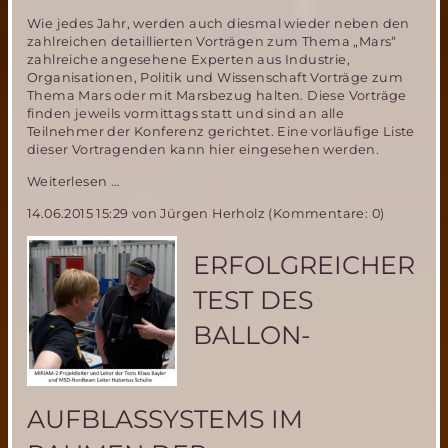
Wie jedes Jahr, werden auch diesmal wieder neben den
zahlreichen detaillierten Vorträgen zum Thema „Mars“
zahlreiche angesehene Experten aus Industrie,
Organisationen, Politik und Wissenschaft Vorträge zum
Thema Mars oder mit Marsbezug halten. Diese Vorträge
finden jeweils vormittags statt und sind an alle
Teilnehmer der Konferenz gerichtet. Eine vorläufige Liste
dieser Vortragenden kann hier eingesehen werden.
18.
Weiterlesen …
Mars
14.06.2015 15:29
von Jürgen Herholz (Kommentare: 0)
Society
Convention
vom
ERFOLGREICHER
13.-16.
August
TEST DES
2015
in
BALLON-
Washington
AUFBLASSYSTEMS IM