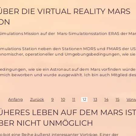
 ÜBER DIE VIRTUAL REALITY MARS
ION
s-Simulations Mission auf der Mars-Simulationsstation ERAS der Mar
 Simulations Station neben den Stationen MDRS und FMARS der US
rgonomischer, operationeller und Umgebungsbedingungen, wie si
 Bedingungen, wie sie ein Astronaut auf dem Mars vorfinden würde
h mich beworben und wurde ausgewählt. Ich bin auch Mitglied de
Anfang
Zurück
9
10
11
12
13
14
15
Vorw
ÜHERES LEBEN AUF DEM MARS IS
BER NICHT UNMÖGLICH
bot eine Reihe äußerst interessanter Vorträge. Einer der