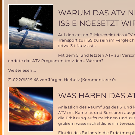
DLR
könnte
WARUM DAS ATV N
von
ARCHIMEDES
ISS EINGESETZT WI
Ballon-
Technologie
Auf den ersten Blick scheint das ATV m
profitieren
Transport zur ISS zu sein im Vergleic
(etwa 3 t Nutzlast).
Mit dem 5. und letzten ATV zur Verso
endete das ATV Programm trotzdem. Warum?
Warum
Weiterlesen …
das
21.02.2015 19:48
von Jürgen Herholz (Kommentare: 0)
ATV
nicht
weiterhin
WAS HABEN DAS AT
zur
Versorgung
Anlässlich des Raumflugs des 5. und 
der
ATV mit Kameras und Sensoren ausger
ISS
die Erhitzung aufzuzeichnen und zur 
eingesetzt
großem wissenschaftlichen Interesse
wird
Eintritt des Ballons in die Erdatmos