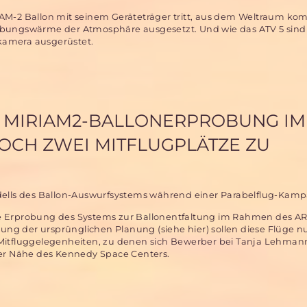
IAM-2 Ballon mit seinem Geräteträger tritt, aus dem Weltraum ko
ibungswärme der Atmosphäre ausgesetzt. Und wie das ATV 5 sind
kamera ausgerüstet.
 MIRIAM2-BALLONERPROBUNG IM
OCH ZWEI MITFLUGPLÄTZE ZU
dells des Ballon-Auswurfsystems während einer Parabelflug-Kam
 die Erprobung des Systems zur Ballonentfaltung im Rahmen des 
ng der ursprünglichen Planung (siehe hier) sollen diese Flüge n
i Mitfluggelegenheiten, zu denen sich Bewerber bei Tanja Lehma
der Nähe des Kennedy Space Centers.