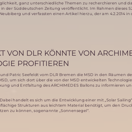
glichkeit, ganz unterschiedliche Themen zu recherchieren und d
 in der Süddeutschen Zeitung veröffentlicht. Im Rahmen dieses S
eubiberg und verfassten einen Artikel hierzu, der am 4.2.2014 in 
T VON DLR KÖNNTE VON ARCHIM
GIE PROFITIEREN
tz und Patric Seefeldt vom DLR Bremen die MSD in den Räumen d
MSD, um sich dort über die von der MSD entwickelten Technologi
ackung und Entfaltung des ARCHIMEDES Ballons zu informieren u
ei handelt es sich um die Entwicklung einer mit „Solar Sailing
ßflächige Strukturen aus leichtem Material benötigt, um den Druc
nutzen zu können, sogenannte „Sonnensegel“.