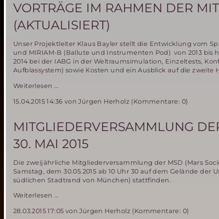
30.
VORTRÄGE IM RAHMEN DER MIT
Mai
in
(AKTUALISIERT)
München
Unser Projektleiter Klaus Bayler stellt die Entwicklung vom S
und MIRIAM-B (Ballute und Instrumenten Pod) von 2013 bis he
2014 bei der IABG in der Weltraumsimulation, Einzeltests, 
Aufblassystem) sowie Kosten und ein Ausblick auf die zweite 
Vorträge
Weiterlesen …
im
15.04.2015 14:36
von Jürgen Herholz (Kommentare: 0)
Rahmen
der
Mitgliederversammlung
MITGLIEDERVERSAMMLUNG DER 
am
30.
30. MAI 2015
Mai
2015
Die zweijährliche Mitgliederversammlung der MSD (Mars Soc
(aktualisiert)
Samstag, dem 30.05.2015 ab 10 Uhr 30 auf dem Gelände der 
südlichen Stadtrand von München) stattfinden.
Mitgliederversammlung
Weiterlesen …
der
28.03.2015 17:05
von Jürgen Herholz (Kommentare: 0)
Mars