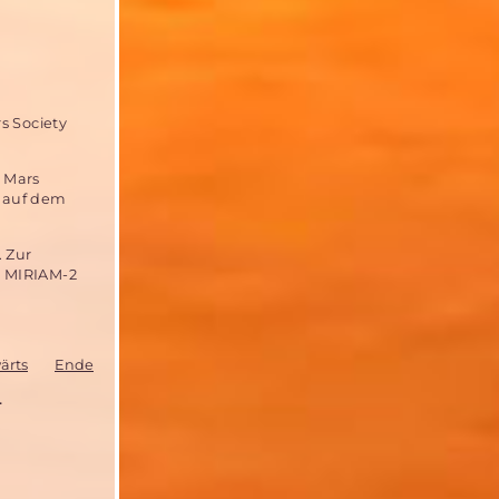
s Society
 Mars
e auf dem
. Zur
s MIRIAM-2
ärts
Ende
T