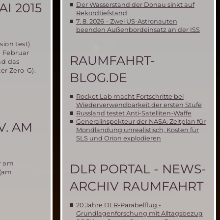
I 2015
Der Wasserstand der Donau sinkt auf
Rekordtiefstand
7. 8. 2026 – Zwei US-Astronauten
beenden Außenbordeinsatz an der ISS
ion test)
m Februar
RAUMFAHRT-
nd das
er Zero-G).
BLOG.DE
Rocket Lab macht Fortschritte bei
Wiederverwendbarkeit der ersten Stufe
Russland testet Anti-Satelliten-Waffe
Generalinspekteur der NASA: Zeitplan für
V. AM
Mondlandung unrealistisch, Kosten für
SLS und Orion explodieren
r am
DLR PORTAL - NEWS-
 (am
ARCHIV RAUMFAHRT
20 Jahre DLR-Parabelflug -
Grundlagenforschung mit Alltagsbezug