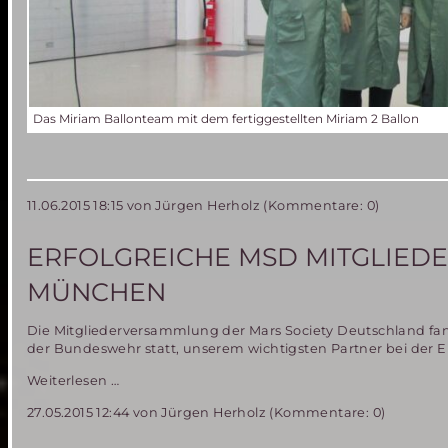
Das Miriam Ballonteam mit dem fertiggestellten Miriam 2 Ballon
11.06.2015 18:15
von Jürgen Herholz (Kommentare: 0)
ERFOLGREICHE MSD MITGLIEDE
MÜNCHEN
Die Mitgliederversammlung der Mars Society Deutschland fan
der Bundeswehr statt, unserem wichtigsten Partner bei der
Erfolgreiche
Weiterlesen …
MSD
27.05.2015 12:44
von Jürgen Herholz (Kommentare: 0)
Mitgliederversammlung
am