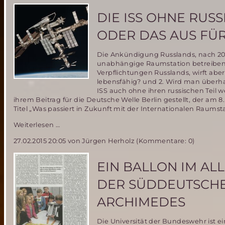
Society
Deutschland
DIE ISS OHNE RUS
e.V.
am
ODER DAS AUS FÜR 
30.
Mai
Die Ankündigung Russlands, nach 202
2015
unabhängige Raumstation betreiben z
Verpflichtungen Russlands, wirft aber 
lebensfähig? und 2. Wird man überha
ISS auch ohne ihren russischen Teil w
ihrem Beitrag für die Deutsche Welle Berlin gestellt, der am
Titel „Was passiert in Zukunft mit der Internationalen Raums
Die
Weiterlesen …
ISS
27.02.2015 20:05
von Jürgen Herholz (Kommentare: 0)
ohne
Russland
–
EIN BALLON IM AL
nur
eine
DER SÜDDEUTSCHE
Propaganda-
Aktion
ARCHIMEDES
oder
das
Die Universität der Bundeswehr ist e
Aus