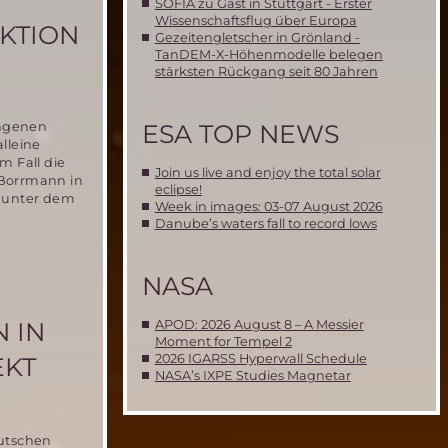
SOFIA zu Gast in Stuttgart - Erster
Wissenschaftsflug über Europa
AKTION
Gezeitengletscher in Grönland -
TanDEM-X-Höhenmodelle belegen
stärksten Rückgang seit 80 Jahren
ESA TOP NEWS
angenen
alleine
m Fall die
Join us live and enjoy the total solar
a Borrmann in
eclipse!
“ unter dem
Week in images: 03-07 August 2026
Danube’s waters fall to record lows
NASA
 IN
APOD: 2026 August 8 – A Messier
Moment for Tempel 2
2026 IGARSS Hyperwall Schedule
EKT
NASA’s IXPE Studies Magnetar
eutschen