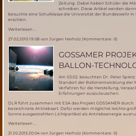
Zeitung. Dabei haben Schüler die Mö
für
schreiben. Diese Artikel werden dann
die
besuchte eine Schulklasse die Universität der Bundeswehr in N
ISS?
erschien.
Ein
Weiterlesen …
Ballon
27.02.2015 19:08
von Jürgen Herholz (Kommentare: 0)
im
All:
Münchner
GOSSAMER PROJEK
Schüler
schreiben
BALLON-TECHNOLO
in
der
Am 03.02. besuchten Dr. Peter Spie
Süddeutschen
Standort der Ballonentwicklung der 
Zeitung
Verfahren für die Herstellung, Verp
über
Erfahrungen auszutauschen.
das
MSD-
DLR führt zusammen mit ESA das Projekt GOSSAMER durch. Dab
Projekt
bezeichnete Antriebsart. Dafür werden möglichst leichte gro
Archimedes
Sonne ausgestrahlten Lichtpartikel als Antriebsenergie aus
GOSSAMER
Weiterlesen …
Projekt
21.02.2015 20:04
von Jürgen Herholz (Kommentare: 0)
von