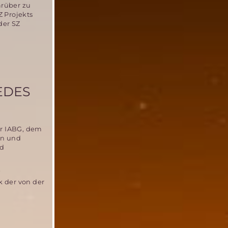
arüber zu
Z Projekts
der SZ
EDES
er IABG, dem
en und
nd
“
k der von der