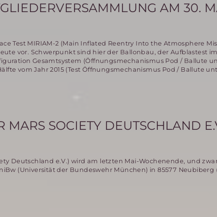
GLIEDERVERSAMMLUNG AM 30. MA
pace Test MIRIAM-2 (Main Inflated Reentry Into the Atmosphere Miss
ute vor. Schwerpunkt sind hier der Ballonbau, der Aufblastest i
Konfiguration Gesamtsystem (Öffnungsmechanismus Pod / Ballute u
Hälfte vom Jahr 2015 (Test Öffnungsmechanismus Pod / Ballute unt
MARS SOCIETY DEUTSCHLAND E.
iety Deutschland e.V.) wird am letzten Mai-Wochenende, und zwa
UniBw (Universität der Bundeswehr München) in 85577 Neubiberg