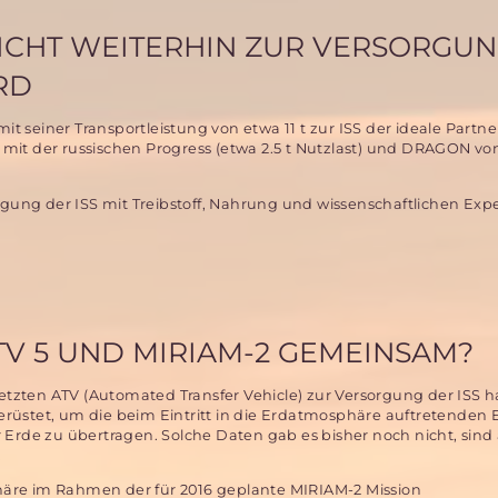
ICHT WEITERHIN ZUR VERSORGUN
RD
it seiner Transportleistung von etwa 11 t zur ISS der ideale Partne
h mit der russischen Progress (etwa 2.5 t Nutzlast) und DRAGON vo
rgung der ISS mit Treibstoff, Nahrung und wissenschaftlichen Ex
V 5 UND MIRIAM-2 GEMEINSAM?
letzten ATV (Automated Transfer Vehicle) zur Versorgung der ISS h
üstet, um die beim Eintritt in die Erdatmosphäre auftretenden 
Erde zu übertragen. Solche Daten gab es bisher noch nicht, sind
.
phäre im Rahmen der für 2016 geplante MIRIAM-2 Mission