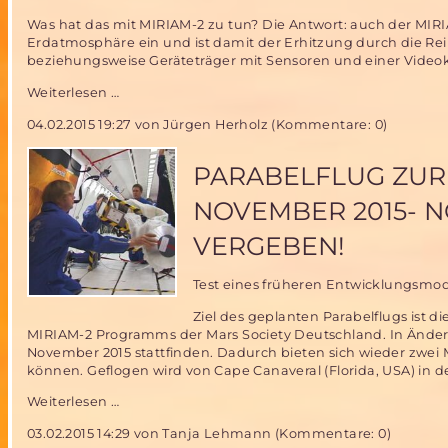
Was hat das mit MIRIAM-2 zu tun? Die Antwort: auch der MIR
Erdatmosphäre ein und ist damit der Erhitzung durch die Re
beziehungsweise Geräteträger mit Sensoren und einer Video
Was
Weiterlesen …
haben
04.02.2015 19:27
von Jürgen Herholz (Kommentare: 0)
das
ATV
5
PARABELFLUG ZUR
und
MIRIAM-
NOVEMBER 2015- N
2
gemeinsam?
VERGEBEN!
Test eines früheren Entwicklungsmo
Ziel des geplanten Parabelflugs ist
MIRIAM-2 Programms der Mars Society Deutschland. In Änderu
November 2015 stattfinden. Dadurch bieten sich wieder zwe
können. Geflogen wird von Cape Canaveral (Florida, USA) in 
Parabelflug
Weiterlesen …
zur
03.02.2015 14:29
von Tanja Lehmann (Kommentare: 0)
Miriam2-