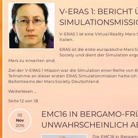
Ballonerprobung
im
V-ERAS 1: BERICHT
November
2015-
SIMULATIONSMISS
noch
zwei
V-ERAS 1 ist eine Virtual Reality Mar
Mitflugplätze
Italien.
zu
vergeben!
ERAS ist die erste europäische Mars
Society und dient der Simulation e
Mars zu erwarten sind.
Ziel der V-ERAS 1 Mission war die Simulation einer Reihe von
Teilnahme an dieser ersten ERAS Simulationmission hatte ic
Ballonteams der Mars Society Deutschland.
V-
Weiterlesen …
ERAS
Seite 12 von 18
1:
Bericht
EMC16 IN BERGAMO-FR
über
02
die
Nov
UNWAHRSCHEINLICH A
Virtual
2016
Reality
Mars
Die EMC16 in Bergamo 