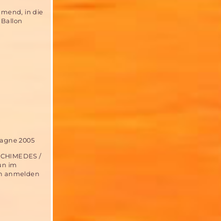
mmend, in die
 Ballon
pagne 2005
ARCHIMEDES /
un im
nn anmelden