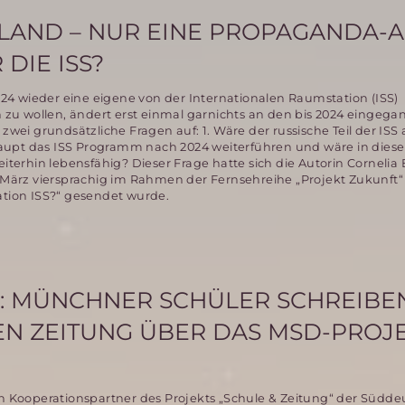
SLAND – NUR EINE PROPAGANDA-
DIE ISS?
4 wieder eine eigene von der Internationalen Raumstation (ISS)
u wollen, ändert erst einmal garnichts an den bis 2024 eingeg
zwei grundsätzliche Fragen auf: 1. Wäre der russische Teil der ISS 
upt das ISS Programm nach 2024 weiterführen und wäre in diese
eiterhin lebensfähig? Dieser Frage hatte sich die Autorin Corneli
 8.März viersprachig im Rahmen der Fernsehreihe „Projekt Zukunft
tation ISS?“ gesendet wurde.
L: MÜNCHNER SCHÜLER SCHREIBEN
N ZEITUNG ÜBER DAS MSD-PROJ
in Kooperationspartner des Projekts „Schule & Zeitung“ der Südd