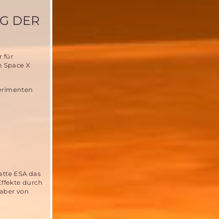
G DER
r für
n Space X
perimenten
atte ESA das
Effekte durch
 aber von