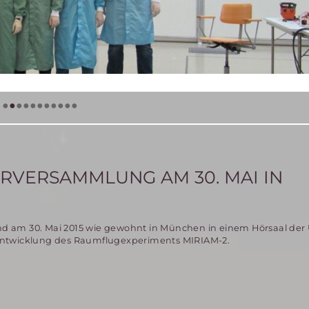
•
•
•
•
•
•
•
•
•
•
•
RVERSAMMLUNG AM 30. MAI IN
d am 30. Mai 2015 wie gewohnt in München in einem Hörsaal der U
 Entwicklung des Raumflugexperiments MIRIAM-2.