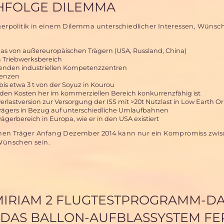
CHFOLGE DILEMMA
ägerpolitik in einem Dilemma unterschiedlicher Interessen, Wüns
 von außereuropäischen Trägern (USA, Russland, China)
 Triebwerksbereich
enden industriellen Kompetenzzentren
renzen
bis etwa 3 t von der Soyuz in Kourou
 den Kosten her im kommerziellen Bereich konkurrenzfähig ist
rlastversion zur Versorgung der ISS mit >20t Nutzlast in Low Earth Or
Trägers in Bezug auf unterschiedliche Umlaufbahnen
gerbereich in Europa, wie er in den USA existiert
chen Träger Anfang Dezember 2014 kann nur ein Kompromiss zwis
Wünschen sein.
 MIRIAM 2 FLUGTESTPROGRAMM-D
 DAS BALLON-AUFBLASSYSTEM FE