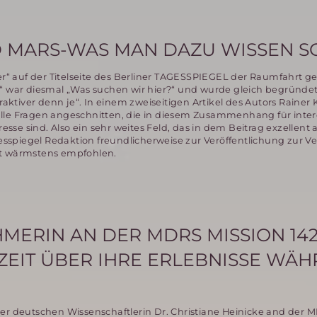
 MARS-WAS MAN DAZU WISSEN S
 auf der Titelseite des Berliner TAGESSPIEGEL der Raumfahrt g
“ war diesmal „Was suchen wir hier?“ und wurde gleich begründet
tiver denn je“. In einem zweiseitigen Artikel des Autors Rainer 
lle Fragen angeschnitten, die in diesem Zusammenhang für inter
eresse sind. Also ein sehr weites Feld, das in dem Beitrag exzellen
agesspiegel Redaktion freundlicherweise zur Veröffentlichung zur 
mit wärmstens empfohlen.
MERIN AN DER MDRS MISSION 14
 ZEIT ÜBER IHRE ERLEBNISSE WÄ
er deutschen Wissenschaftlerin Dr. Christiane Heinicke and der 