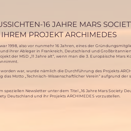
SSICHTEN-16 JAHRE MARS SOCIET
 IHREM PROJEKT ARCHIMEDES
war 1998, also vor nunmehr 16 Jahren, eines der Gründungsmitgli
 und ihrer Ableger in Frankreich, Deutschland und Großbritannien
ojekt der MSD „11 Jahre alt“, wenn man die 3. Europäische Mars K
 annimmt.
ert worden war, wurde nämlich die Durchführung des Projekts AR
ig das Motto „Technisch-Wissenschaftlicher Verein“ aufgrund der s
speziellen Newsletter unter dem Titel „16 Jahre Mars Society De
ty Deutschland und ihr Projekts ARCHIMEDES vorzustellen.