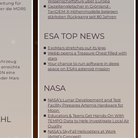
Wissenschaftsflug über Europa
eitung für
Gezeitengletscher in Grönland -
über die MDRS
TanDEM-X-Höhenmodelle belegen
stärksten Rückgang seit 80 Jahren
ESA TOP NEWS
ExoMars stretches out its legs
Webb opens a Treasure Chest filled with
stars
fahrzeug
Your chance to run software in deep
erreichte
space on ESA's asteroid mission
ION eine
oder Mars
NASA
NASA’s Lunar Development and Test
Facility Prepares Artemis Hardware for
Moon
Educators & Teens Get Hands-On With
AHL
TEMPO Data to Help Investigate Local Air
Quality
NASA’s SkyFall Helicopters at Work
(Artist’s Concept)