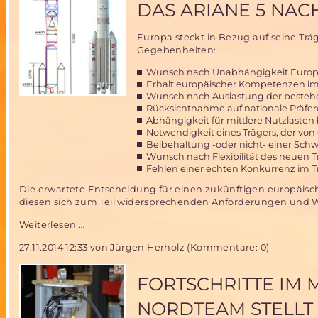
Jahre
DAS ARIANE 5 NA
Mars
Society
Europa steckt in Bezug auf seine Tr
Deutschland
Gegebenheiten:
mit
ihrem
Wunsch nach Unabhängigkeit Europas
Projekt
Erhalt europäischer Kompetenzen im
ARCHIMEDES
Wunsch nach Auslastung der besteh
Rücksichtnahme auf nationale Präfe
Abhängigkeit für mittlere Nutzlasten 
Notwendigkeit eines Trägers, der von
Beibehaltung -oder nicht- einer Schwe
Wunsch nach Flexibilität des neuen 
Fehlen einer echten Konkurrenz im Trä
Die erwartete Entscheidung für einen zukünftigen europäis
diesen sich zum Teil widersprechenden Anforderungen und 
Das
Weiterlesen …
Ariane
27.11.2014 12:33
von Jürgen Herholz (Kommentare: 0)
5
Nachfolge
Dilemma
FORTSCHRITTE IM
NORDTEAM STELLT