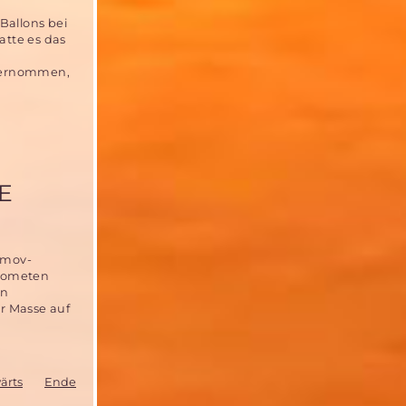
Ballons bei
atte es das
bernommen,
E
umov-
 Kometen
en
r Masse auf
ärts
Ende