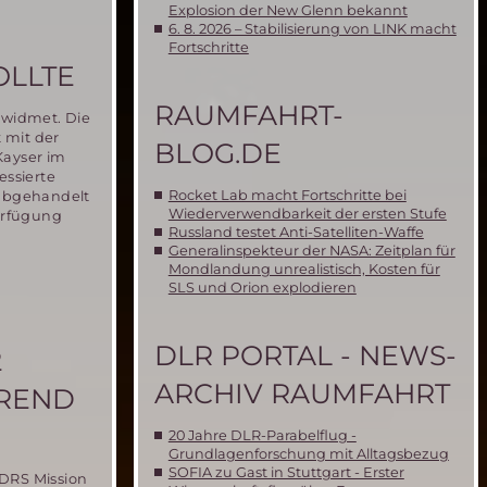
Explosion der New Glenn bekannt
6. 8. 2026 – Stabilisierung von LINK macht
Fortschritte
OLLTE
RAUMFAHRT-
ewidmet. Die
 mit der
BLOG.DE
Kayser im
essierte
Rocket Lab macht Fortschritte bei
t abgehandelt
Wiederverwendbarkeit der ersten Stufe
Verfügung
Russland testet Anti-Satelliten-Waffe
Generalinspekteur der NASA: Zeitplan für
Mondlandung unrealistisch, Kosten für
SLS und Orion explodieren
DLR PORTAL - NEWS-
2
ARCHIV RAUMFAHRT
HREND
20 Jahre DLR-Parabelflug -
Grundlagenforschung mit Alltagsbezug
SOFIA zu Gast in Stuttgart - Erster
MDRS Mission