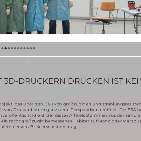
•
•
•
•
•
•
•
•
•
•
•
T 3D-DRUCKERN DRUCKEN IST KEI
projekt, das über den Bau von großzügigen und strahlungsresiste
e von Druckrobotern ganz neue Perspektiven eröffnet. Die ESA ha
veröffentlicht (die Bilder dieses Artikels stammen aus der Simulat
rs ein recht großzügig bemessenes Habitat auf Mond oder Mars zu
 auf den ersten Blick erscheinen mag.