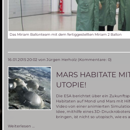
Das Miriam Ballonteam mit dem fertiggestellten Miriam 2 Ballon
16.01.2015 20:02
von Jürgen Herholz (Kommentare: 0)
MARS HABITATE MI
UTOPIE!
Die ESA berichtet über ein Zukunfts
Habitaten auf Mond und Mars mit Hilf
Video von einer animierten Simulation
Idee, mithilfe eines 3D-Druckrobote
bringen, ist nicht so utopisch, wie es
Mars
Weiterlesen …