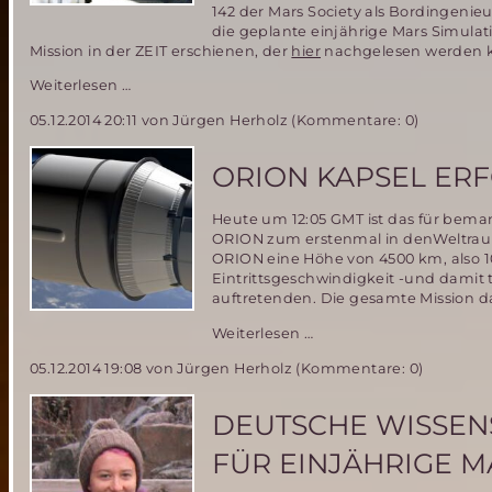
142 der Mars Society als Bordingenie
die geplante einjährige Mars Simulati
Mission in der ZEIT erschienen, der
hier
nachgelesen werden 
Deutsche
Weiterlesen …
Teilnehmerin
05.12.2014 20:11
von Jürgen Herholz (Kommentare: 0)
an
der
MDRS
ORION KAPSEL ERF
Mission
142
Heute um 12:05 GMT ist das für bem
berichtet
ORION zum erstenmal in denWeltraum
in
ORION eine Höhe von 4500 km, also 10
der
Eintrittsgeschwindigkeit -und damit
ZEIT
auftretenden. Die gesamte Mission d
über
ihre
ORION
Weiterlesen …
Erlebnisse
Kapsel
während
05.12.2014 19:08
von Jürgen Herholz (Kommentare: 0)
erfolgreich
der
getestet
Mission
DEUTSCHE WISSEN
FÜR EINJÄHRIGE M