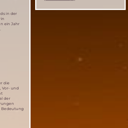
ds in der
rin
n ein Jahr
.
r die
, Vor- und
ht
al der
ärungen
er Bedeutung