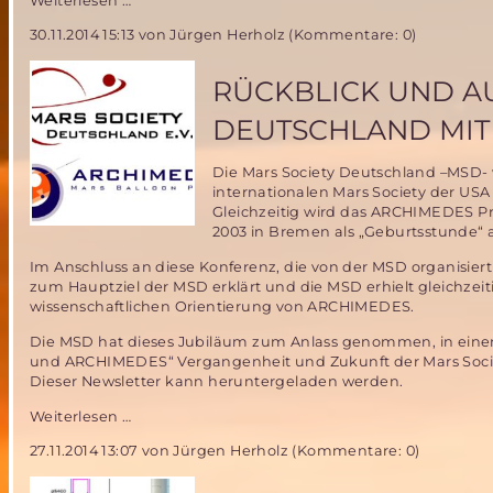
Weiterlesen …
Ministerrat
30.11.2014 15:13
von Jürgen Herholz (Kommentare: 0)
entscheidet
über
Zukunft
RÜCKBLICK UND AU
der
europäischen
DEUTSCHLAND MIT
Träger
Die Mars Society Deutschland –MSD- 
internationalen Mars Society der USA
Gleichzeitig wird das ARCHIMEDES Pr
2003 in Bremen als „Geburtsstunde“
Im Anschluss an diese Konferenz, die von der MSD organisi
zum Hauptziel der MSD erklärt und die MSD erhielt gleichzeit
wissenschaftlichen Orientierung von ARCHIMEDES.
Die MSD hat dieses Jubiläum zum Anlass genommen, in einem 
und ARCHIMEDES“ Vergangenheit und Zukunft der Mars Socie
Dieser Newsletter kann heruntergeladen werden.
Rückblick
Weiterlesen …
und
27.11.2014 13:07
von Jürgen Herholz (Kommentare: 0)
Aussichten-
16