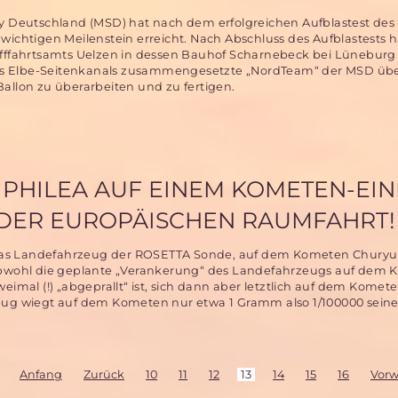
y Deutschland (MSD) hat nach dem erfolgreichen Aufblastest des 
wichtigen Meilenstein erreicht. Nach Abschluss des Aufblastests h
ifffahrtsamts Uelzen in dessen Bauhof Scharnebeck bei Lüneburg
es Elbe-Seitenkanals zusammengesetzte „NordTeam“ der MSD ü
allon zu überarbeiten und zu fertigen.
PHILEA AUF EINEM KOMETEN-EIN
 DER EUROPÄISCHEN RAUMFAHRT!
a, das Landefahrzeug der ROSETTA Sonde, auf dem Kometen Chury
 obwohl die geplante „Verankerung“ des Landefahrzeugs auf dem
eimal (!) „abgeprallt“ ist, sich dann aber letztlich auf dem Komet
eug wiegt auf dem Kometen nur etwa 1 Gramm also 1/100000 seine
Anfang
Zurück
10
11
12
13
14
15
16
Vorw