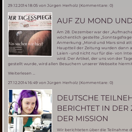
Habitate
29.12.2014 18:05
von Jürgen Herholz (Kommentare: 0)
mit
3D-
Druckern
AUF ZU MOND UND
drucken
ist
Am 28. Dezember war der „Aufmacher“
keine
wöchentlich gestellte „Sonntagsfrage
Utopie!
Anmerkung „Mond und Mars sind attrak
Hauptteil der Zeitung wurden dann a
Laien -und nicht nur für die- von Int
wird. Der Artikel, der uns von der T
gestellt wurde, wird allen Besuchern unserer Webseite hier
Auf
Weiterlesen …
zu
27.12.2014 16:49
von Jürgen Herholz (Kommentare: 0)
Mond
und
Mars-
DEUTSCHE TEILNEH
was
man
BERICHTET IN DER
dazu
wissen
DER MISSION
sollte
Wir berichteten über die Teilnahme d