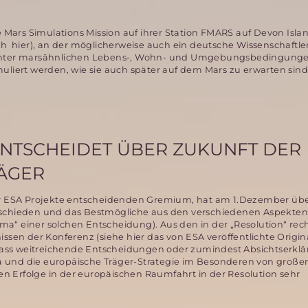
e Mars Simulations Mission auf ihrer Station FMARS auf Devon Islan
ch hier), an der möglicherweise auch ein deutsche Wissenschaftle
 unter marsähnlichen Lebens-, Wohn- und Umgebungsbedingunge
muliert werden, wie sie auch später auf dem Mars zu erwarten sind
ENTSCHEIDET ÜBER ZUKUNFT DER
ÄGER
ber ESA Projekte entscheidenden Gremium, hat am 1.Dezember übe
tschieden und das Bestmögliche aus den verschiedenen Aspekten
a“ einer solchen Entscheidung). Aus den in der „Resolution“ rec
ssen der Konferenz (siehe hier das von ESA veröffentlichte Origin
ass weitreichende Entscheidungen oder zumindest Absichtserkl
pa und die europäische Träger-Strategie im Besonderen von groß
eren Erfolge in der europäischen Raumfahrt in der Resolution sehr