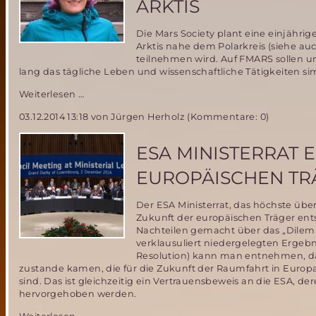
ARKTIS
Die Mars Society plant eine einjährig
Arktis nahe dem Polarkreis (siehe au
teilnehmen wird. Auf FMARS sollen
lang das tägliche Leben und wissenschaftliche Tätigkeiten si
Deutsche
Weiterlesen …
Wissenschaftlerin
03.12.2014 13:18
von Jürgen Herholz (Kommentare: 0)
in
engerer
Auswahl
ESA MINISTERRAT 
für
einjährige
EUROPÄISCHEN TR
Mars
Simulations
Der ESA Ministerrat, das höchste ü
Mission
Zukunft der europäischen Träger en
in
Nachteilen gemacht über das „Dilemm
der
verklausuliert niedergelegten Ergebni
Arktis
Resolution) kann man entnehmen, d
zustande kamen, die für die Zukunft der Raumfahrt in Euro
sind. Das ist gleichzeitig ein Vertrauensbeweis an die ESA, d
hervorgehoben werden.
ESA