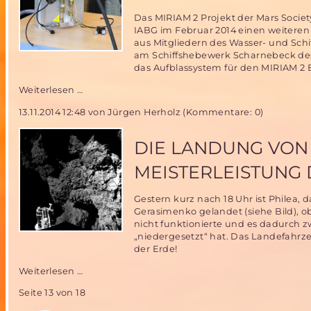
Das MIRIAM 2 Projekt der Mars Societ
IABG im Februar 2014 einen weiteren 
aus Mitgliedern des Wasser- und Sch
am Schiffshebewerk Scharnebeck d
das Aufblassystem für den MIRIAM 2 B
Fortschritte
Weiterlesen …
im
13.11.2014 12:48
von Jürgen Herholz (Kommentare: 0)
MIRIAM
2
Flugtestprogramm-
DIE LANDUNG VON 
das
MSD
MEISTERLEISTUNG
NordTeam
stellt
Gestern kurz nach 18 Uhr ist Phile
Das
Gerasimenko gelandet (siehe Bild),
Ballon-
nicht funktionierte und es dadurch zw
Aufblassystem
„niedergesetzt“ hat. Das Landefahrz
fertig
der Erde!
Die
Weiterlesen …
Landung
Seite 13 von 18
von
Philea