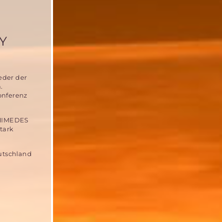
Y
eder der
.
onferenz
CHIMEDES
tark
utschland