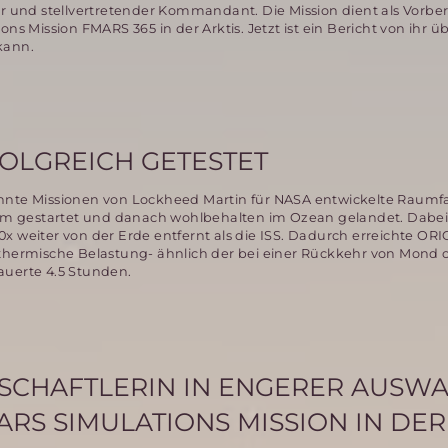
ur und stellvertretender Kommandant. Die Mission dient als Vorber
ons Mission FMARS 365 in der Arktis. Jetzt ist ein Bericht von ihr 
kann.
OLGREICH GETESTET
annte Missionen von Lockheed Martin für NASA entwickelte Raum
 gestartet und danach wohlbehalten im Ozean gelandet. Dabei 
x weiter von der Erde entfernt als die ISS. Dadurch erreichte OR
 thermische Belastung- ähnlich der bei einer Rückkehr von Mond 
auerte 4.5 Stunden.
SCHAFTLERIN IN ENGERER AUSW
ARS SIMULATIONS MISSION IN DER