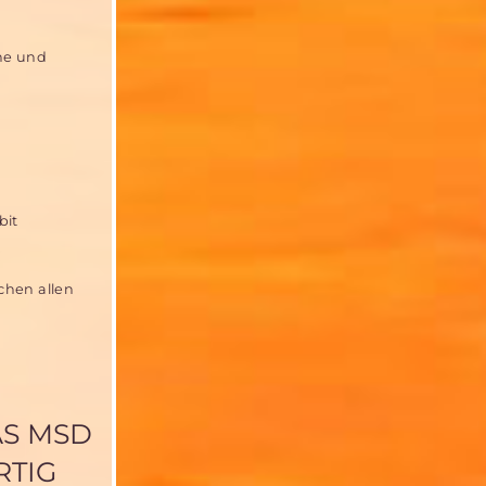
che und
bit
chen allen
AS MSD
RTIG