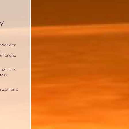
Y
eder der
.
onferenz
CHIMEDES
tark
utschland