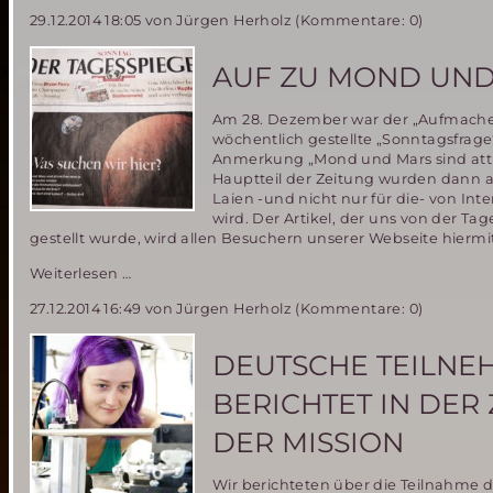
Habitate
29.12.2014 18:05
von Jürgen Herholz (Kommentare: 0)
mit
3D-
Druckern
AUF ZU MOND UND
drucken
ist
Am 28. Dezember war der „Aufmacher“
keine
wöchentlich gestellte „Sonntagsfrage
Utopie!
Anmerkung „Mond und Mars sind attrak
Hauptteil der Zeitung wurden dann a
Laien -und nicht nur für die- von Int
wird. Der Artikel, der uns von der T
gestellt wurde, wird allen Besuchern unserer Webseite hier
Auf
Weiterlesen …
zu
27.12.2014 16:49
von Jürgen Herholz (Kommentare: 0)
Mond
und
Mars-
DEUTSCHE TEILNEH
was
man
BERICHTET IN DER
dazu
wissen
DER MISSION
sollte
Wir berichteten über die Teilnahme d