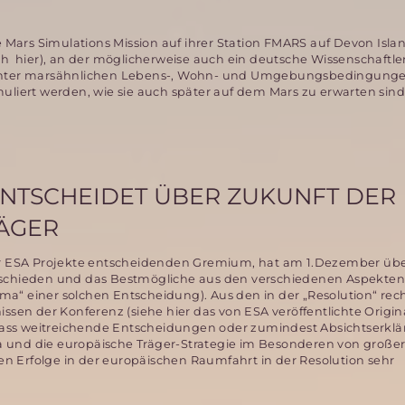
e Mars Simulations Mission auf ihrer Station FMARS auf Devon Islan
ch hier), an der möglicherweise auch ein deutsche Wissenschaftle
 unter marsähnlichen Lebens-, Wohn- und Umgebungsbedingunge
muliert werden, wie sie auch später auf dem Mars zu erwarten sind
ENTSCHEIDET ÜBER ZUKUNFT DER
ÄGER
ber ESA Projekte entscheidenden Gremium, hat am 1.Dezember übe
tschieden und das Bestmögliche aus den verschiedenen Aspekten
a“ einer solchen Entscheidung). Aus den in der „Resolution“ rec
ssen der Konferenz (siehe hier das von ESA veröffentlichte Origin
ass weitreichende Entscheidungen oder zumindest Absichtserkl
pa und die europäische Träger-Strategie im Besonderen von groß
eren Erfolge in der europäischen Raumfahrt in der Resolution sehr