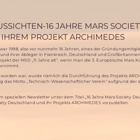
SSICHTEN-16 JAHRE MARS SOCIET
 IHREM PROJEKT ARCHIMEDES
war 1998, also vor nunmehr 16 Jahren, eines der Gründungsmitgli
 und ihrer Ableger in Frankreich, Deutschland und Großbritannien
ojekt der MSD „11 Jahre alt“, wenn man die 3. Europäische Mars K
 annimmt.
ert worden war, wurde nämlich die Durchführung des Projekts AR
ig das Motto „Technisch-Wissenschaftlicher Verein“ aufgrund der s
speziellen Newsletter unter dem Titel „16 Jahre Mars Society De
ty Deutschland und ihr Projekts ARCHIMEDES vorzustellen.