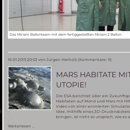
Das Miriam Ballonteam mit dem fertiggestellten Miriam 2 Ballon
16.01.2015 20:02
von Jürgen Herholz (Kommentare: 0)
MARS HABITATE MI
UTOPIE!
Die ESA berichtet über ein Zukunfts
Habitaten auf Mond und Mars mit Hilf
Video von einer animierten Simulation
Idee, mithilfe eines 3D-Druckrobote
bringen, ist nicht so utopisch, wie es
Mars
Weiterlesen …