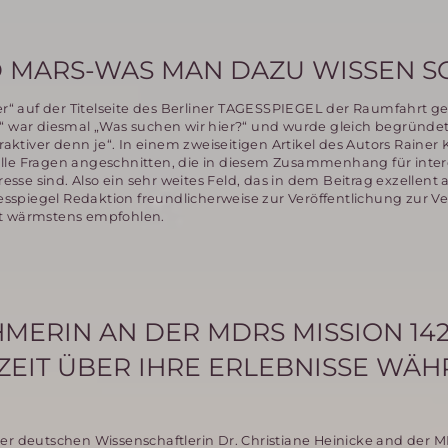
 MARS-WAS MAN DAZU WISSEN S
 auf der Titelseite des Berliner TAGESSPIEGEL der Raumfahrt g
“ war diesmal „Was suchen wir hier?“ und wurde gleich begründet
tiver denn je“. In einem zweiseitigen Artikel des Autors Rainer 
lle Fragen angeschnitten, die in diesem Zusammenhang für inter
eresse sind. Also ein sehr weites Feld, das in dem Beitrag exzellen
agesspiegel Redaktion freundlicherweise zur Veröffentlichung zur 
mit wärmstens empfohlen.
MERIN AN DER MDRS MISSION 14
 ZEIT ÜBER IHRE ERLEBNISSE WÄ
er deutschen Wissenschaftlerin Dr. Christiane Heinicke and der 