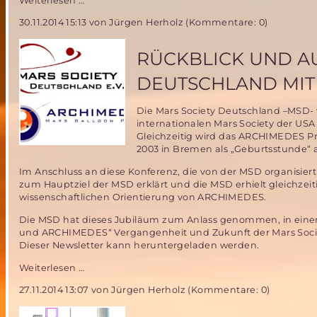
Weiterlesen …
Ministerrat
30.11.2014 15:13
von Jürgen Herholz (Kommentare: 0)
entscheidet
über
Zukunft
RÜCKBLICK UND AU
der
europäischen
DEUTSCHLAND MIT
Träger
Die Mars Society Deutschland –MSD- 
internationalen Mars Society der USA
Gleichzeitig wird das ARCHIMEDES Pr
2003 in Bremen als „Geburtsstunde“
Im Anschluss an diese Konferenz, die von der MSD organisi
zum Hauptziel der MSD erklärt und die MSD erhielt gleichzeit
wissenschaftlichen Orientierung von ARCHIMEDES.
Die MSD hat dieses Jubiläum zum Anlass genommen, in einem 
und ARCHIMEDES“ Vergangenheit und Zukunft der Mars Socie
Dieser Newsletter kann heruntergeladen werden.
Rückblick
Weiterlesen …
und
27.11.2014 13:07
von Jürgen Herholz (Kommentare: 0)
Aussichten-
16