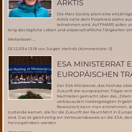
ARKTIS
Die Mars Society plant eine einjährig
Arktis nahe dem Polarkreis (siehe au
teilnehmen wird. Auf FMARS sollen
lang das tägliche Leben und wissenschaftliche Tätigkeiten si
Deutsche
Weiterlesen …
Wissenschaftlerin
03.12.2014 13:18
von Jürgen Herholz (Kommentare: 0)
in
engerer
Auswahl
ESA MINISTERRAT 
für
einjährige
EUROPÄISCHEN TR
Mars
Simulations
Der ESA Ministerrat, das höchste ü
Mission
Zukunft der europäischen Träger en
in
Nachteilen gemacht über das „Dilemm
der
verklausuliert niedergelegten Ergebni
Arktis
Resolution) kann man entnehmen, d
zustande kamen, die für die Zukunft der Raumfahrt in Euro
sind. Das ist gleichzeitig ein Vertrauensbeweis an die ESA, d
hervorgehoben werden.
ESA