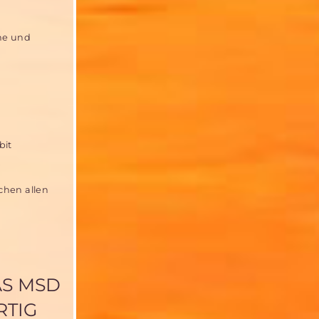
che und
bit
chen allen
AS MSD
RTIG