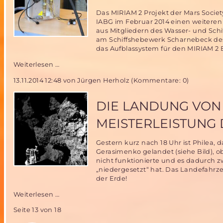
Das MIRIAM 2 Projekt der Mars Societ
IABG im Februar 2014 einen weiteren 
aus Mitgliedern des Wasser- und Sch
am Schiffshebewerk Scharnebeck d
das Aufblassystem für den MIRIAM 2 B
Fortschritte
Weiterlesen …
im
13.11.2014 12:48
von Jürgen Herholz (Kommentare: 0)
MIRIAM
2
Flugtestprogramm-
DIE LANDUNG VON 
das
MSD
MEISTERLEISTUNG
NordTeam
stellt
Gestern kurz nach 18 Uhr ist Phile
Das
Gerasimenko gelandet (siehe Bild),
Ballon-
nicht funktionierte und es dadurch zw
Aufblassystem
„niedergesetzt“ hat. Das Landefahrz
fertig
der Erde!
Die
Weiterlesen …
Landung
Seite 13 von 18
von
Philea