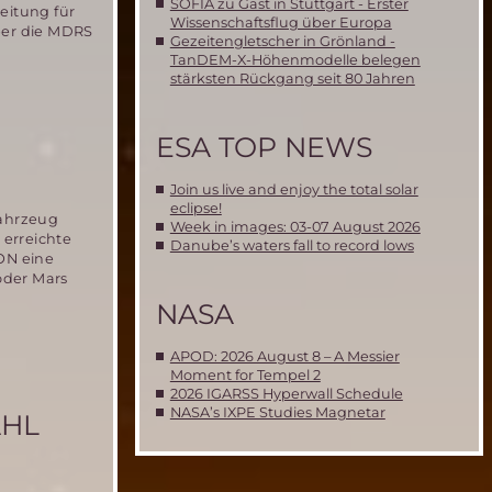
SOFIA zu Gast in Stuttgart - Erster
eitung für
Wissenschaftsflug über Europa
über die MDRS
Gezeitengletscher in Grönland -
TanDEM-X-Höhenmodelle belegen
stärksten Rückgang seit 80 Jahren
ESA TOP NEWS
Join us live and enjoy the total solar
eclipse!
fahrzeug
Week in images: 03-07 August 2026
erreichte
Danube’s waters fall to record lows
ION eine
oder Mars
NASA
APOD: 2026 August 8 – A Messier
Moment for Tempel 2
2026 IGARSS Hyperwall Schedule
NASA’s IXPE Studies Magnetar
AHL