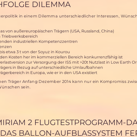
CHFOLGE DILEMMA
ägerpolitik in einem Dilemma unterschiedlicher Interessen, Wüns
 von außereuropäischen Trägern (USA, Russland, China)
 Triebwerksbereich
enden industriellen Kompetenzzentren
renzen
bis etwa 3 t von der Soyuz in Kourou
 den Kosten her im kommerziellen Bereich konkurrenzfähig ist
rlastversion zur Versorgung der ISS mit >20t Nutzlast in Low Earth Or
Trägers in Bezug auf unterschiedliche Umlaufbahnen
gerbereich in Europa, wie er in den USA existiert
chen Träger Anfang Dezember 2014 kann nur ein Kompromiss zwis
Wünschen sein.
 MIRIAM 2 FLUGTESTPROGRAMM-D
 DAS BALLON-AUFBLASSYSTEM FE