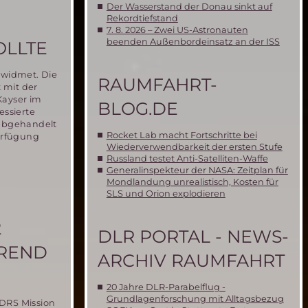
Der Wasserstand der Donau sinkt auf
Rekordtiefstand
7. 8. 2026 – Zwei US-Astronauten
beenden Außenbordeinsatz an der ISS
OLLTE
ewidmet. Die
RAUMFAHRT-
 mit der
Kayser im
BLOG.DE
essierte
t abgehandelt
Rocket Lab macht Fortschritte bei
Verfügung
Wiederverwendbarkeit der ersten Stufe
Russland testet Anti-Satelliten-Waffe
Generalinspekteur der NASA: Zeitplan für
Mondlandung unrealistisch, Kosten für
SLS und Orion explodieren
2
DLR PORTAL - NEWS-
HREND
ARCHIV RAUMFAHRT
20 Jahre DLR-Parabelflug -
Grundlagenforschung mit Alltagsbezug
MDRS Mission