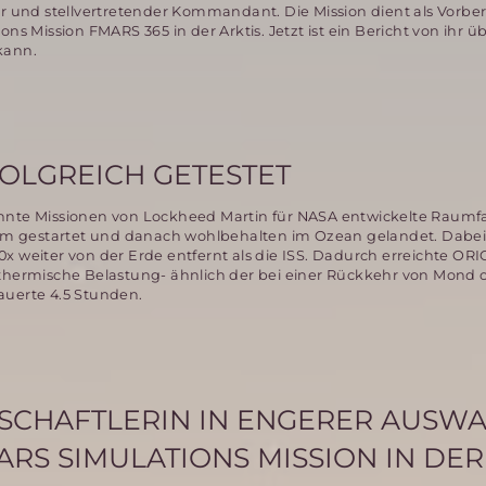
ur und stellvertretender Kommandant. Die Mission dient als Vorber
ons Mission FMARS 365 in der Arktis. Jetzt ist ein Bericht von ihr 
kann.
OLGREICH GETESTET
annte Missionen von Lockheed Martin für NASA entwickelte Raum
 gestartet und danach wohlbehalten im Ozean gelandet. Dabei 
x weiter von der Erde entfernt als die ISS. Dadurch erreichte OR
 thermische Belastung- ähnlich der bei einer Rückkehr von Mond 
auerte 4.5 Stunden.
SCHAFTLERIN IN ENGERER AUSW
ARS SIMULATIONS MISSION IN DER