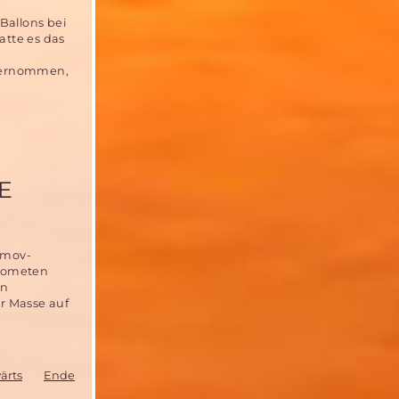
Ballons bei
atte es das
bernommen,
E
umov-
 Kometen
en
r Masse auf
ärts
Ende