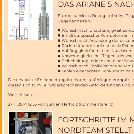
Jahre
DAS ARIANE 5 NA
Mars
Society
Europa steckt in Bezug auf seine Tr
Deutschland
Gegebenheiten:
mit
ihrem
Wunsch nach Unabhängigkeit Europas
Projekt
Erhalt europäischer Kompetenzen im
ARCHIMEDES
Wunsch nach Auslastung der besteh
Rücksichtnahme auf nationale Präfe
Abhängigkeit für mittlere Nutzlasten 
Notwendigkeit eines Trägers, der von
Beibehaltung -oder nicht- einer Schwe
Wunsch nach Flexibilität des neuen 
Fehlen einer echten Konkurrenz im Trä
Die erwartete Entscheidung für einen zukünftigen europäis
diesen sich zum Teil widersprechenden Anforderungen und 
Das
Weiterlesen …
Ariane
27.11.2014 12:33
von Jürgen Herholz (Kommentare: 0)
5
Nachfolge
Dilemma
FORTSCHRITTE IM
NORDTEAM STELLT