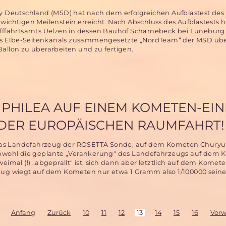
y Deutschland (MSD) hat nach dem erfolgreichen Aufblastest des 
wichtigen Meilenstein erreicht. Nach Abschluss des Aufblastests h
ifffahrtsamts Uelzen in dessen Bauhof Scharnebeck bei Lüneburg
es Elbe-Seitenkanals zusammengesetzte „NordTeam“ der MSD ü
allon zu überarbeiten und zu fertigen.
PHILEA AUF EINEM KOMETEN-EIN
 DER EUROPÄISCHEN RAUMFAHRT!
a, das Landefahrzeug der ROSETTA Sonde, auf dem Kometen Chury
 obwohl die geplante „Verankerung“ des Landefahrzeugs auf dem
eimal (!) „abgeprallt“ ist, sich dann aber letztlich auf dem Komet
eug wiegt auf dem Kometen nur etwa 1 Gramm also 1/100000 seine
Anfang
Zurück
10
11
12
13
14
15
16
Vorw