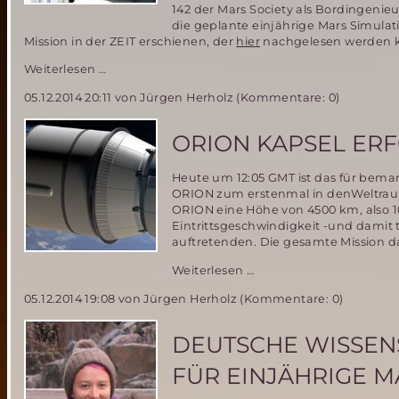
142 der Mars Society als Bordingenie
die geplante einjährige Mars Simulati
Mission in der ZEIT erschienen, der
hier
nachgelesen werden 
Deutsche
Weiterlesen …
Teilnehmerin
05.12.2014 20:11
von Jürgen Herholz (Kommentare: 0)
an
der
MDRS
ORION KAPSEL ERF
Mission
142
Heute um 12:05 GMT ist das für bem
berichtet
ORION zum erstenmal in denWeltraum
in
ORION eine Höhe von 4500 km, also 10
der
Eintrittsgeschwindigkeit -und damit
ZEIT
auftretenden. Die gesamte Mission d
über
ihre
ORION
Weiterlesen …
Erlebnisse
Kapsel
während
05.12.2014 19:08
von Jürgen Herholz (Kommentare: 0)
erfolgreich
der
getestet
Mission
DEUTSCHE WISSEN
FÜR EINJÄHRIGE M