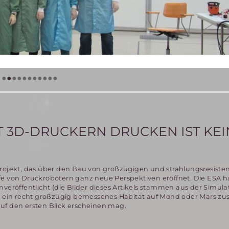
•
•
•
•
•
•
•
•
•
•
•
T 3D-DRUCKERN DRUCKEN IST KEI
projekt, das über den Bau von großzügigen und strahlungsresiste
e von Druckrobotern ganz neue Perspektiven eröffnet. Die ESA ha
veröffentlicht (die Bilder dieses Artikels stammen aus der Simulat
rs ein recht großzügig bemessenes Habitat auf Mond oder Mars zu
 auf den ersten Blick erscheinen mag.