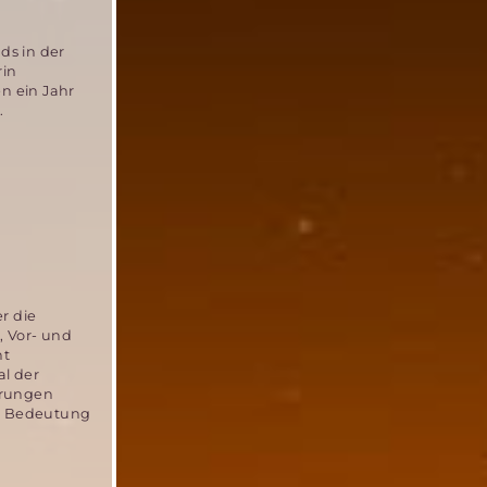
ds in der
rin
n ein Jahr
.
r die
, Vor- und
ht
al der
ärungen
er Bedeutung