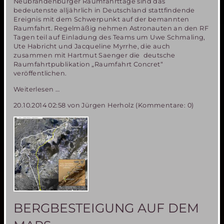
Neubrandenburger Raumfahrttage sind das
bedeutenste alljährlich in Deutschland stattfindende
Ereignis mit dem Schwerpunkt auf der bemannten
Raumfahrt. Regelmäßig nehmen Astronauten an den RF
Tagen teil auf Einladung des Teams um Uwe Schmaling,
Ute Habricht und Jacqueline Myrrhe, die auch
zusammen mit Hartmut Saenger die deutsche
Raumfahrtpublikation „Raumfahrt Concret“
veröffentlichen.
Zum
Weiterlesen …
30sten
20.10.2014 02:58
von Jürgen Herholz (Kommentare: 0)
Mal
„Raumfahrttage“
in
Neubrandenburg
vom
13.
bis
16.
November
2014
BERGBESTEIGUNG AUF DEM