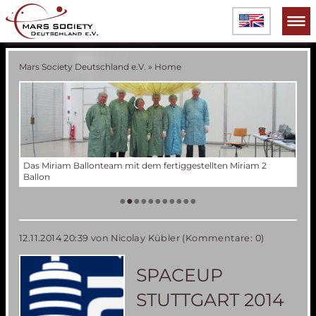
Mars Society Deutschland e.V.
»
Home
Verschiedene Phasen der Miriam 2 Ballonentwicklung
Tes
Der
Die
Tes
50 
Die
(an
US
•
•
•
•
•
•
•
•
•
•
•
12.11.2014 20:39
von Nicolay Kübler (Kommentare: 0)
SPACEUP
STUTTGART 2014