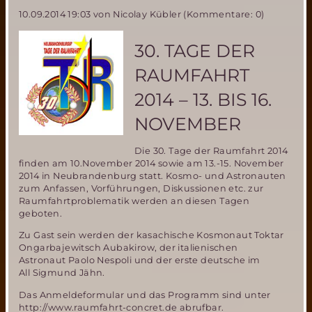
diskutiert
10.09.2014 19:03
von Nicolay Kübler (Kommentare: 0)
weitere
wissenschaftliche
Pläne
30. TAGE DER
für
Curiosity
RAUMFAHRT
in
öffentlicher
2014 – 13. BIS 16.
Telefonkonferenz
NOVEMBER
Die 30. Tage der Raumfahrt 2014
finden am 10.November 2014 sowie am 13.-15. November
2014 in Neubrandenburg statt. Kosmo- und Astronauten
zum Anfassen, Vorführungen, Diskussionen etc. zur
Raumfahrtproblematik werden an diesen Tagen
geboten.
Zu Gast sein werden der kasachische Kosmonaut Toktar
Ongarbajewitsch Aubakirow, der italienischen
Astronaut Paolo Nespoli und der erste deutsche im
All Sigmund Jähn.
Das Anmeldeformular und das Programm sind unter
http://www.raumfahrt-concret.de abrufbar.