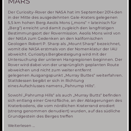
MARS
Der Curiosity-Rover der NASA hat im September 2014 den
in der Mitte des ausgedehnten Gale-Kraters gelegenen
5,5 km hohen Berg Aeolis Mons („mons“ = lateinisch für
„Berg“) erreicht und damit zugleich den langfristigen
Bestimmungsort der Rovermission. Aeolis Mons wird von
der NASA zum Gedenken an den kalifornischen
Geologen Robert P. Sharp als „Mount Sharp“ bezeichnet,
womit die NASA erstmals von der Nomenklatur der IAU
abweicht. Curiositys Bergbesteigung wird mit der
Untersuchung der unteren Hangregionen beginnen. Der
Rover wird dabei von der ursprünglich geplanten Route
abweichen und nicht zum weiter entfernt
gelegenen Ausgangspunkt „Murray Buttes“ weiterfahren.
Stattdessen begibt er sich in Richtung
eines Aufschlusses namens „Pahrump Hills“.
Sowohl „Pahrump Hills“ als auch „Murray Butts“ befinden
sich entlang einer Grenzfläche, an der Ablagerungen des
Kraterbodens, die vom nördlichen Kraterrand erodiert
(streng genommen denudiert) wurden, auf das südliche
Grundgestein des Berges treffen
Bergbesteigung
Weiterlesen …
auf