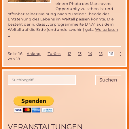
einem Photo des Marsrovers
Opportunity zu sehen ist und
offenbar seiner Meinung nach zu seiner Theorie der
Entstehung des Lebens im Weltall passen könnte. Die
besteht darin, dass „vorprogrammierte DNA“ aus dem
Weltall auf die Erde (und anderswohin) gel...
Weiterlesen
Opportunity
…
Marsmission-
Übersieht
NASA
Seite 16
Anfang
Zurück
12
13
14
15
16
17
einen
von 18
Nachweis
für
Leben
auf
Suchen
dem
Mars?
VERANSTALTUNGEN