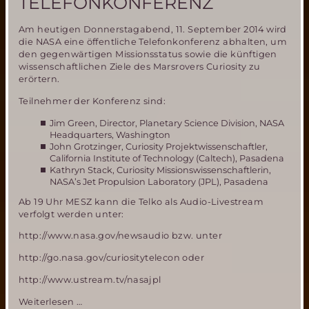
TELEFONKONFERENZ
Am heutigen Donnerstagabend, 11. September 2014 wird
die NASA eine öffentliche Telefonkonferenz abhalten, um
den gegenwärtigen Missionsstatus sowie die künftigen
wissenschaftlichen Ziele des Marsrovers Curiosity zu
erörtern.
Teilnehmer der Konferenz sind:
Jim Green, Director, Planetary Science Division, NASA
Headquarters, Washington
John Grotzinger, Curiosity Projektwissenschaftler,
California Institute of Technology (Caltech), Pasadena
Kathryn Stack, Curiosity Missionswissenschaftlerin,
NASA’s Jet Propulsion Laboratory (JPL), Pasadena
Ab 19 Uhr MESZ kann die Telko als Audio-Livestream
verfolgt werden unter:
http://www.nasa.gov/newsaudio bzw. unter
http://go.nasa.gov/curiositytelecon oder
http://www.ustream.tv/nasajpl
NASA
Weiterlesen …