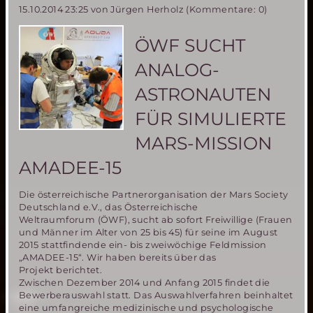
15.10.2014 23:25
von Jürgen Herholz (Kommentare: 0)
dem
Mars
ÖWF SUCHT
ANALOG-
ASTRONAUTEN
FÜR SIMULIERTE
MARS-MISSION
AMADEE-15
Die österreichische Partnerorganisation der Mars Society
Deutschland e.V., das Österreichische
Weltraumforum (ÖWF), sucht ab sofort Freiwillige (Frauen
und Männer im Alter von 25 bis 45) für seine im August
2015 stattfindende ein- bis zweiwöchige Feldmission
„AMADEE-15“. Wir haben bereits über das
Projekt berichtet.
Zwischen Dezember 2014 und Anfang 2015 findet die
Bewerberauswahl statt. Das Auswahlverfahren beinhaltet
eine umfangreiche medizinische und psychologische