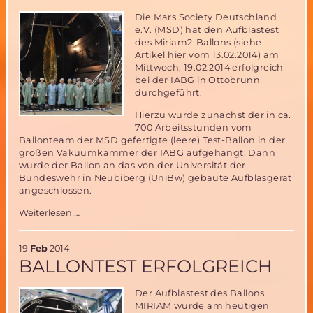
Die Mars Society Deutschland
e.V. (MSD) hat den Aufblastest
des Miriam2-Ballons (siehe
Artikel hier vom 13.02.2014) am
Mittwoch, 19.02.2014 erfolgreich
bei der IABG in Ottobrunn
durchgeführt.
Hierzu wurde zunächst der in ca.
700 Arbeitsstunden vom
Ballonteam der MSD gefertigte (leere) Test-Ballon in der
großen Vakuumkammer der IABG aufgehängt. Dann
wurde der Ballon an das von der Universität der
Bundeswehr in Neubiberg (UniBw) gebaute Aufblasgerät
angeschlossen.
Aufblastest
Weiterlesen …
des
Miriam2-
Ballons
19
Feb
2014
bei
BALLONTEST ERFOLGREICH
der
IABG
Der Aufblastest des Ballons
in
MIRIAM wurde am heutigen
Ottobrunn