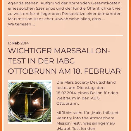
Agenda stehen. Aufgrund der horrenden Gesamtkosten
eines solchen Szenarios und der für die Öffentlichkeit viel
zu weit entfernt liegenden Perspektive einer bemannten
Marsmission ist es eher unwahrscheinlich, dass ...
Mission
Weiterlesen …
erfolgreich!
Der
erste
13
Feb
2014
Amerikaner
WICHTIGER MARSBALLON-
auf
dem
TEST IN DER IABG
Mars!!
OTTOBRUNN AM 18. FEBRUAR
Die Mars Society Deutschland
testet am Dienstag, den
18.02.2014, einen Ballon für den
Weltraum in der IABG
Ottobrunn.
MIRIAM steht für „Main Inflated
Reentry into the Atmosphere
Mission Test“, was sinngemäß
„Haupt-Test für den