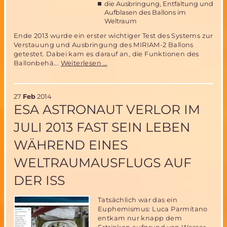
die Ausbringung, Entfaltung und
Aufblasen des Ballons im
Weltraum
Ende 2013 wurde ein erster wichtiger Test des Systems zur
Verstauung und Ausbringung des MIRIAM-2 Ballons
getestet. Dabei kam es darauf an, die Funktionen des
MIRIAM-
Ballonbehä...
Weiterlesen …
2
Erfolgreicher
Test
27
Feb
2014
des
ESA ASTRONAUT VERLOR IM
Ballon-
Auswurfsystems
JULI 2013 FAST SEIN LEBEN
WÄHREND EINES
WELTRAUMAUSFLUGS AUF
DER ISS
Tatsächlich war das ein
Euphemismus: Luca Parmitano
entkam nur knapp dem