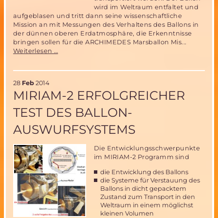
wird im Weltraum entfaltet und
aufgeblasen und tritt dann seine wissenschaftliche
Mission an mit Messungen des Verhaltens des Ballons in
der dünnen oberen Erdatmosphäre, die Erkenntnisse
bringen sollen für die ARCHIMEDES Marsballon Mis...
Fortschritte
Weiterlesen …
im
MIRIAM2
Programm-
28
Feb
2014
Teilnehmer
MIRIAM-2 ERFOLGREICHER
an
wichtigem
TEST DES BALLON-
Parabelflugtest
in
AUSWURFSYSTEMS
Florida
im
November
Die Entwicklungsschwerpunkte
2014
im MIRIAM-2 Programm sind
gesucht
die Entwicklung des Ballons
die Systeme für Verstauung des
Ballons in dicht gepacktem
Zustand zum Transport in den
Weltraum in einem möglichst
kleinen Volumen