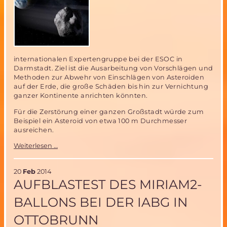
ISS
internationalen Expertengruppe bei der ESOC in
Darmstadt. Ziel ist die Ausarbeitung von Vorschlägen und
Methoden zur Abwehr von Einschlägen von Asteroiden
auf der Erde, die große Schäden bis hin zur Vernichtung
ganzer Kontinente anrichten könnten.
Für die Zerstörung einer ganzen Großstadt würde zum
Beispiel ein Asteroid von etwa 100 m Durchmesser
ausreichen.
ESA
Weiterlesen …
gründet
Expertengruppe
zur
20
Feb
2014
Asteroidenabwehr
AUFBLASTEST DES MIRIAM2-
BALLONS BEI DER IABG IN
OTTOBRUNN