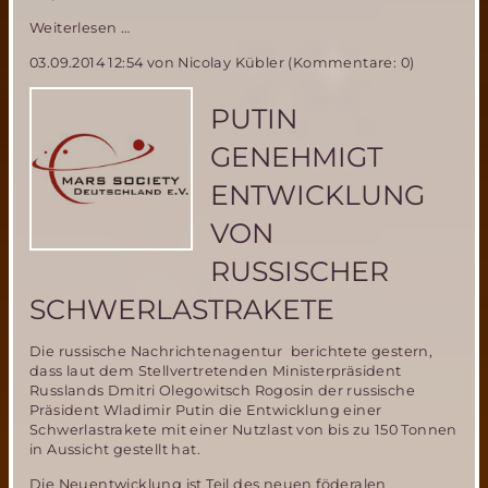
30.
Weiterlesen …
Tage
03.09.2014 12:54
von Nicolay Kübler (Kommentare: 0)
der
Raumfahrt
2014
PUTIN
–
13.
GENEHMIGT
bis
16.
ENTWICKLUNG
November
VON
RUSSISCHER
SCHWERLASTRAKETE
Die russische Nachrichtenagentur berichtete gestern,
dass laut dem Stellvertretenden Ministerpräsident
Russlands Dmitri Olegowitsch Rogosin der russische
Präsident Wladimir Putin die Entwicklung einer
Schwerlastrakete mit einer Nutzlast von bis zu 150 Tonnen
in Aussicht gestellt hat.
Die Neuentwicklung ist Teil des neuen föderalen