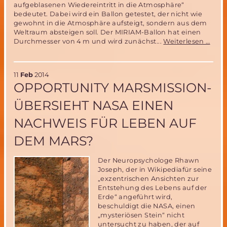
aufgeblasenen Wiedereintritt in die Atmosphäre“
bedeutet. Dabei wird ein Ballon getestet, der nicht wie
gewohnt in die Atmosphäre aufsteigt, sondern aus dem
Weltraum absteigen soll. Der MIRIAM-Ballon hat einen
Wich
Durchmesser von 4 m und wird zunächst...
Weiterlesen …
Mars
Test
in
11
Feb
2014
der
OPPORTUNITY MARSMISSION-
IAB
Otto
ÜBERSIEHT NASA EINEN
am
18.
NACHWEIS FÜR LEBEN AUF
Febr
DEM MARS?
Der Neuropsychologe Rhawn
Joseph, der in Wikipediafür seine
„exzentrischen Ansichten zur
Entstehung des Lebens auf der
Erde“ angeführt wird,
beschuldigt die NASA, einen
„mysteriösen Stein“ nicht
untersucht zu haben, der auf