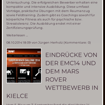
Untersuchung. Die erfolgreichen Bewerber erhalten eine
kompakte und intensive Ausbildung. Diese umfasst
Vorträge, praktische Übungen mit dem Raumanzug
sowie Feldtraining. Zudem gibt es Coachings sowohl für
körperliche Fitness als auch für psychische bzw.
Stresstoleranz. Die Ausbildung endet mit einer
Zertifizierungsprüfung.
ÖWF
Weiterlesen …
sucht
08.10.2014 18:09
von Jürgen Herholz (Kommentare: 0)
Analog-
Astronauten
für
EINDRÜCKE VON
simulierte
Mars-
DER EMC14 UND
Mission
AMADEE-
DEM MARS
15
ROVER
WETTBEWERB IN
KIELCE
Vom 5. Bis zum 7. September fand die diesjährige 14.