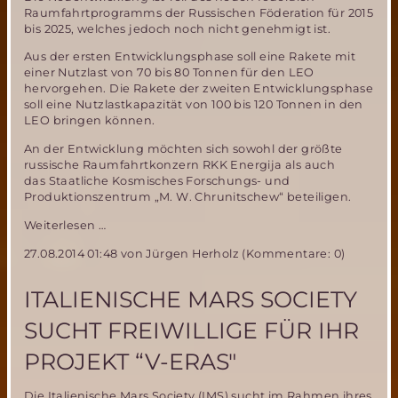
Raumfahrtprogramms der Russischen Föderation für 2015
bis 2025, welches jedoch noch nicht genehmigt ist.
Aus der ersten Entwicklungsphase soll eine Rakete mit
einer Nutzlast von 70 bis 80 Tonnen für den LEO
hervorgehen. Die Rakete der zweiten Entwicklungsphase
soll eine Nutzlastkapazität von 100 bis 120 Tonnen in den
LEO bringen können.
An der Entwicklung möchten sich sowohl der größte
russische Raumfahrtkonzern RKK Energija als auch
das Staatliche Kosmisches Forschungs- und
Produktionszentrum „M. W. Chrunitschew“ beteiligen.
Putin
Weiterlesen …
genehmigt
27.08.2014 01:48
von Jürgen Herholz (Kommentare: 0)
Entwicklung
von
russischer
ITALIENISCHE MARS SOCIETY
Schwerlastrakete
SUCHT FREIWILLIGE FÜR IHR
PROJEKT “V-ERAS″
Die Italienische Mars Society (IMS) sucht im Rahmen ihres