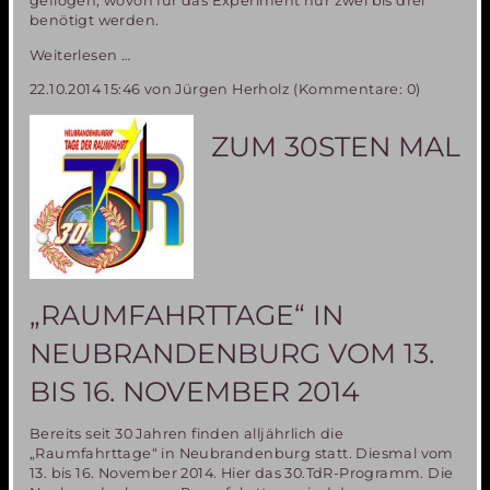
geflogen, wovon für das Experiment nur zwei bis drei
benötigt werden.
Mitfluggelegenheit
Weiterlesen …
beim
22.10.2014 15:46
von Jürgen Herholz (Kommentare: 0)
Parabelflug
der
Miriam2-
ZUM 30STEN MAL
Ballonerprobung
–
nur
noch
ein
Platz
zu
vergeben!
„RAUMFAHRTTAGE“ IN
NEUBRANDENBURG VOM 13.
BIS 16. NOVEMBER 2014
Bereits seit 30 Jahren finden alljährlich die
„Raumfahrttage“ in Neubrandenburg statt. Diesmal vom
13. bis 16. November 2014. Hier das 30.TdR-Programm. Die