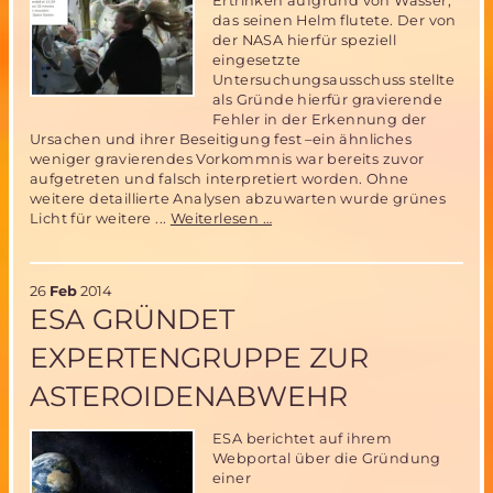
Ertrinken aufgrund von Wasser,
das seinen Helm flutete. Der von
der NASA hierfür speziell
eingesetzte
Untersuchungsausschuss stellte
als Gründe hierfür gravierende
Fehler in der Erkennung der
Ursachen und ihrer Beseitigung fest –ein ähnliches
weniger gravierendes Vorkommnis war bereits zuvor
aufgetreten und falsch interpretiert worden. Ohne
weitere detaillierte Analysen abzuwarten wurde grünes
ESA
Licht für weitere ...
Weiterlesen …
Astronaut
verlor
im
26
Feb
2014
Juli
ESA GRÜNDET
2013
fast
EXPERTENGRUPPE ZUR
sein
Leben
ASTEROIDENABWEHR
während
eines
Weltraumausflugs
ESA berichtet auf ihrem
auf
Webportal über die Gründung
der
einer