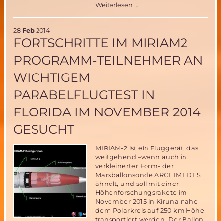
Medienspiegel
Weiterlesen …
–
Berichterstattung
über
28
Feb
2014
den
FORTSCHRITTE IM MIRIAM2
Aufblastest
des
PROGRAMM-TEILNEHMER AN
MIRIAM2-
Ballons
WICHTIGEM
in
ZDF
PARABELFLUGTEST IN
u.a.
FLORIDA IM NOVEMBER 2014
GESUCHT
MIRIAM-2 ist ein Fluggerät, das
weitgehend –wenn auch in
verkleinerter Form- der
Marsballonsonde ARCHIMEDES
ähnelt, und soll mit einer
Höhenforschungsrakete im
November 2015 in Kiruna nahe
dem Polarkreis auf 250 km Höhe
transportiert werden. Der Ballon