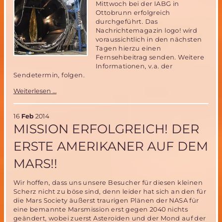
Mittwoch bei der IABG in
Ottobrunn erfolgreich
durchgeführt. Das
Nachrichtemagazin logo! wird
voraussichtlich in den nächsten
Tagen hierzu einen
Fernsehbeitrag senden. Weitere
Informationen, v.a. der
Sendetermin, folgen.
Ballontest
Weiterlesen …
erfolgreich
16
Feb
2014
MISSION ERFOLGREICH! DER
ERSTE AMERIKANER AUF DEM
MARS!!
Wir hoffen, dass uns unsere Besucher für diesen kleinen
Scherz nicht zu böse sind, denn leider hat sich an den für
die Mars Society äußerst traurigen Plänen der NASA für
eine bemannte Marsmission erst gegen 2040 nichts
geändert, wobei zuerst Asteroiden und der Mond auf der