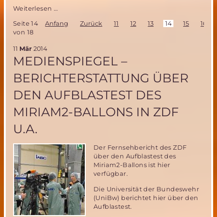
Italienische
Weiterlesen …
Mars
Seite 14
Anfang
Zurück
11
12
13
14
15
16
Society
von 18
sucht
Freiwillige
11
Mär
2014
für
MEDIENSPIEGEL –
ihr
Projekt
BERICHTERSTATTUNG ÜBER
“V-
ERAS″
DEN AUFBLASTEST DES
MIRIAM2-BALLONS IN ZDF
U.A.
Der Fernsehbericht des ZDF
über den Aufblastest des
Miriam2-Ballons ist hier
verfügbar.
Die Universität der Bundeswehr
(UniBw) berichtet hier über den
Aufblastest.