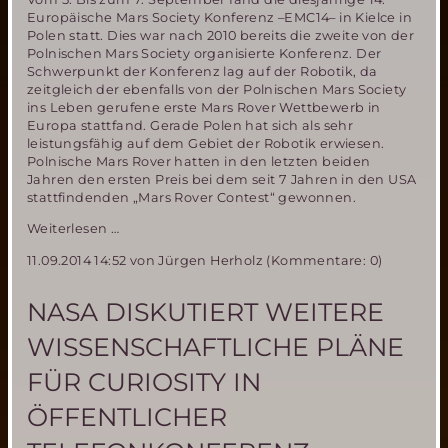
Europäische Mars Society Konferenz –EMC14– in Kielce in
Polen statt. Dies war nach 2010 bereits die zweite von der
Polnischen Mars Society organisierte Konferenz. Der
Schwerpunkt der Konferenz lag auf der Robotik, da
zeitgleich der ebenfalls von der Polnischen Mars Society
ins Leben gerufene erste Mars Rover Wettbewerb in
Europa stattfand. Gerade Polen hat sich als sehr
leistungsfähig auf dem Gebiet der Robotik erwiesen.
Polnische Mars Rover hatten in den letzten beiden
Jahren den ersten Preis bei dem seit 7 Jahren in den USA
stattfindenden „Mars Rover Contest“ gewonnen.
Eindrücke
Weiterlesen …
von
11.09.2014 14:52
von Jürgen Herholz (Kommentare: 0)
der
EMC14
und
NASA DISKUTIERT WEITERE
dem
Mars
WISSENSCHAFTLICHE PLÄNE
Rover
Wettbewerb
FÜR CURIOSITY IN
in
Kielce
ÖFFENTLICHER