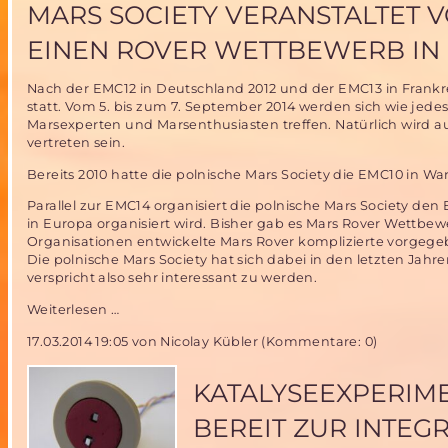
Uni
MARS SOCIETY VERANSTALTET V
Stuttgart
schafft
EINEN ROVER WETTBEWERB IN
es
ins
Nach der EMC12 in Deutschland 2012 und der EMC13 in Frankrei
Finale
statt. Vom 5. bis zum 7. September 2014 werden sich wie jede
der
Marsexperten und Marsenthusiasten treffen. Natürlich wird a
weltweiten
vertreten sein.
Ausschreibung!
Bereits 2010 hatte die polnische Mars Society die EMC10 in Wa
Parallel zur EMC14 organisiert die polnische Mars Society den
in Europa organisiert wird. Bisher gab es Mars Rover Wettbe
Organisationen entwickelte Mars Rover komplizierte vorgeg
Die polnische Mars Society hat sich dabei in den letzten Jah
verspricht also sehr interessant zu werden.
Mars
Weiterlesen …
Society
17.03.2014 19:05
von Nicolay Kübler (Kommentare: 0)
veranstaltet
vom
5.-7.September
KATALYSEEXPERIME
2014
die
BEREIT ZUR INTEG
EMC14