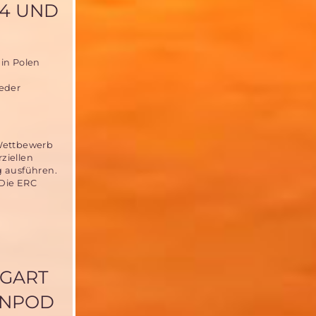
14 UND
 in Polen
ieder
 Wettbewerb
ziellen
g ausführen.
 Die ERC
TGART
ENPOD