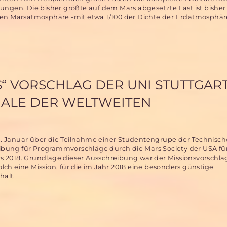
sungen. Die bisher größte auf dem Mars abgesetzte Last ist bishe
nen Marsatmosphäre -mit etwa 1/100 der Dichte der Erdatmosphär
S“ VORSCHLAG DER UNI STUTTGAR
INALE DER WELTWEITEN
21. Januar über die Teilnahme einer Studentengrupe der Technisc
eibung für Programmvorschläge durch die Mars Society der USA fü
2018. Grundlage dieser Ausschreibung war der Missionsvorschlag 
olch eine Mission, für die im Jahr 2018 eine besonders günstige
hält.