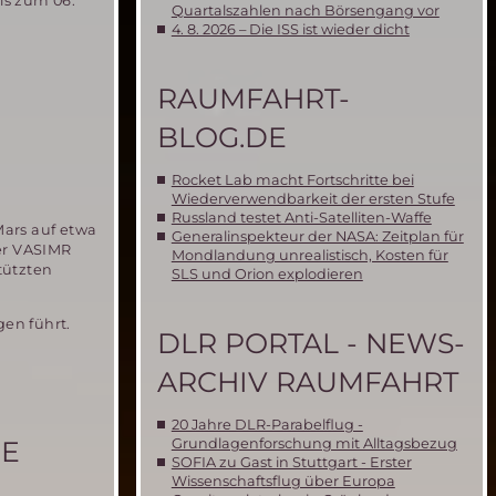
is zum 06.
Quartalszahlen nach Börsengang vor
4. 8. 2026 – Die ISS ist wieder dicht
RAUMFAHRT-
BLOG.DE
Rocket Lab macht Fortschritte bei
Wiederverwendbarkeit der ersten Stufe
Russland testet Anti-Satelliten-Waffe
Mars auf etwa
Generalinspekteur der NASA: Zeitplan für
er VASIMR
Mondlandung unrealistisch, Kosten für
tützten
SLS und Orion explodieren
gen führt.
DLR PORTAL - NEWS-
ARCHIV RAUMFAHRT
20 Jahre DLR-Parabelflug -
Grundlagenforschung mit Alltagsbezug
CE
SOFIA zu Gast in Stuttgart - Erster
Wissenschaftsflug über Europa