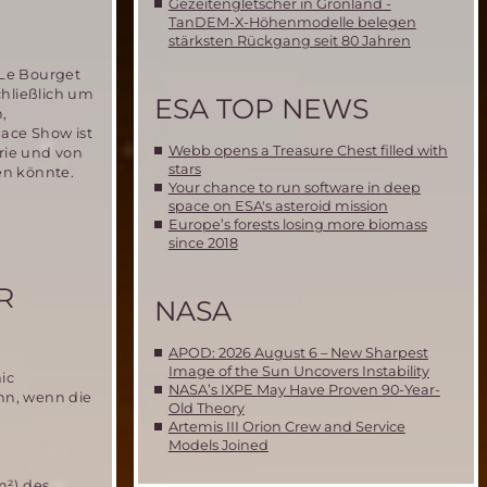
Gezeitengletscher in Grönland -
TanDEM-X-Höhenmodelle belegen
stärksten Rückgang seit 80 Jahren
 Le Bourget
chließlich um
ESA TOP NEWS
,
pace Show ist
Webb opens a Treasure Chest filled with
rie und von
stars
en könnte.
Your chance to run software in deep
space on ESA's asteroid mission
Europe’s forests losing more biomass
since 2018
R
NASA
APOD: 2026 August 6 – New Sharpest
Image of the Sun Uncovers Instability
ic
NASA’s IXPE May Have Proven 90-Year-
nn, wenn die
Old Theory
Artemis III Orion Crew and Service
Models Joined
m²) des