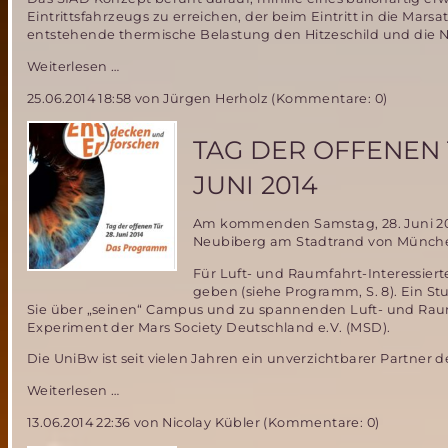
Eintrittsfahrzeugs zu erreichen, der beim Eintritt in die Ma
entstehende thermische Belastung den Hitzeschild und die Nu
Low-
Weiterlesen …
Density
25.06.2014 18:58
von Jürgen Herholz (Kommentare: 0)
Supersonic
Decelerator
(LDSD)
TAG DER OFFENEN
für
bemannte
JUNI 2014
Marsmission
–
Am kommenden Samstag, 28. Juni 201
wie
Neubiberg am Stadtrand von München
soll
das
Für Luft- und Raumfahrt-Interessier
gehen?
geben (siehe Programm, S. 8). Ein St
Sie über „seinen“ Campus und zu spannenden Luft- und Raumf
Experiment der Mars Society Deutschland e.V. (MSD).
Die UniBw ist seit vielen Jahren ein unverzichtbarer Partne
Tag
Weiterlesen …
der
13.06.2014 22:36
von Nicolay Kübler (Kommentare: 0)
offenen
Tür