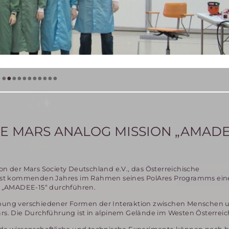
•
•
•
•
•
•
•
•
•
•
•
 MARS ANALOG MISSION „AMADEE
on der Mars Society Deutschland e.V., das Österreichische
st kommenden Jahres im Rahmen seines PolAres Programms eine 
 „AMADEE-15“ durchführen.
robung verschiedener Formen der Interaktion zwischen Menschen 
s. Die Durchführung ist in alpinem Gelände im Westen Österreic