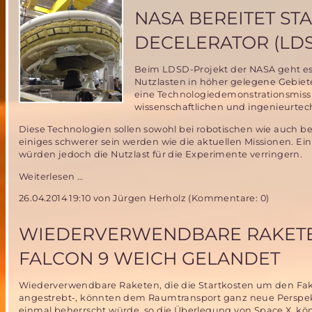
an
NASA BEREITET ST
der
UniBw
DECELERATOR (LD
München
am
Beim LDSD-Projekt der NASA geht es
28.
Nutzlasten in höher gelegene Gebiet
Juni
eine Technologiedemonstrationsmissio
2014
wissenschaftlichen und ingenieurte
Diese Technologien sollen sowohl bei robotischen wie auch
einiges schwerer sein werden wie die aktuellen Missionen. Ein
würden jedoch die Nutzlast für die Experimente verringern.
NASA
Weiterlesen …
bereitet
26.04.2014 19:10
von Jürgen Herholz (Kommentare: 0)
Start
von
Low-
WIEDERVERWENDBARE RAKETEN
Density
Supersonic
FALCON 9 WEICH GELANDET
Decelerator
(LDSD)
Wiederverwendbare Raketen, die die Startkosten um den Fak
vor
angestrebt-, könnten dem Raumtransport ganz neue Perspekt
einmal beherrscht würde, so die Überlegung von Space X, kö