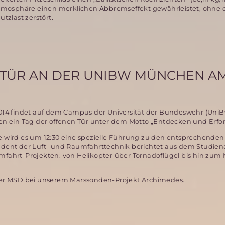
rsatmosphäre einen merklichen Abbremseffekt gewährleistet, ohne 
tzlast zerstört.
 TÜR AN DER UNIBW MÜNCHEN AM
4 findet auf dem Campus der Universität der Bundeswehr (UniB
 ein Tag der offenen Tür unter dem Motto „Entdecken und Erfors
te wird es um 12:30 eine spezielle Führung zu den entsprechenden
udent der Luft- und Raumfahrttechnik berichtet aus dem Studienal
ahrt-Projekten: von Helikopter über Tornadoflügel bis hin zum 
r der MSD bei unserem Marssonden-Projekt Archimedes.