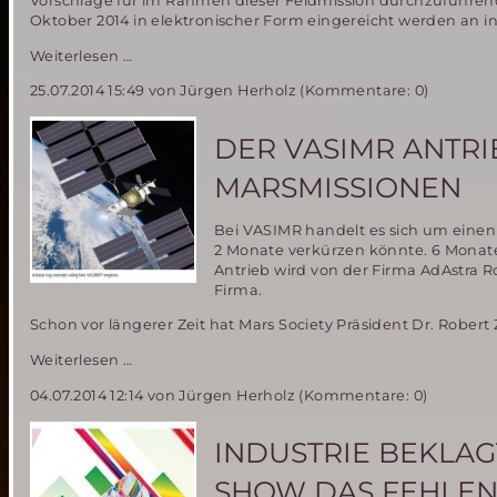
Vorschläge für im Rahmen dieser Feldmission durchzuführen
Oktober 2014 in elektronischer Form eingereicht werden an 
ÖWF
Weiterlesen …
kündigt
25.07.2014 15:49
von Jürgen Herholz (Kommentare: 0)
neue
Mars
Analog
DER VASIMR ANTRI
Mission
„AMADEE-
MARSMISSIONEN
15“
an
Bei VASIMR handelt es sich um einen
2 Monate verkürzen könnte. 6 Monat
Antrieb wird von der Firma AdAstra R
Firma.
Schon vor längerer Zeit hat Mars Society Präsident Dr. Robert
Der
Weiterlesen …
VASIMR
04.07.2014 12:14
von Jürgen Herholz (Kommentare: 0)
Antrieb
–
untauglich
INDUSTRIE BEKLA
für
bemannte
SHOW DAS FEHLEN