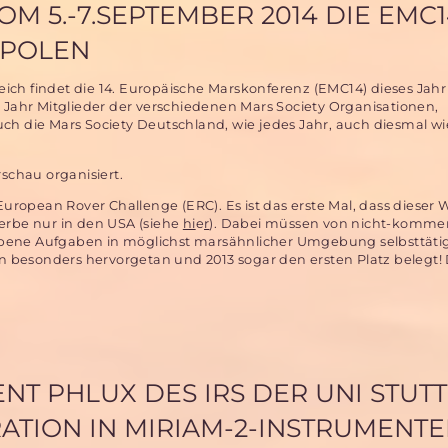
OM 5.-7.SEPTEMBER 2014 DIE EMC
 POLEN
ch findet die 14. Europäische Marskonferenz (EMC14) dieses Jahr
s Jahr Mitglieder der verschiedenen Mars Society Organisationen,
uch die Mars Society Deutschland, wie jedes Jahr, auch diesmal w
rschau organisiert.
 European Rover Challenge (ERC). Es ist das erste Mal, dass dieser
werbe nur in den USA (siehe
hi
e
r
). Dabei müssen von nicht-kommer
ebene Aufgaben in möglichst marsähnlicher Umgebung selbsttäti
ren besonders hervorgetan und 2013 sogar den ersten Platz belegt!
NT PHLUX DES IRS DER UNI STUT
RATION IN MIRIAM-2-INSTRUMENT