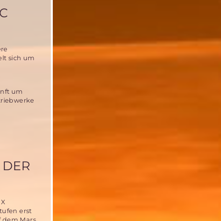
IC
ere
lt sich um
unft um
striebwerke
 DER
 X
ufen erst
uf dem Mars