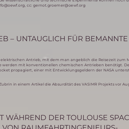
de wissenschaftliche und technische Experimente können noch b
info@oewf.org, cc: gernot.groemer@oewf.org
EB – UNTAUGLICH FÜR BEMANNTE
 elektrischen Antrieb, mit dem man angeblich die Reisezeit zum 
e werden mit konventionellen chemischen Antrieben benötigt. D
ocket propagiert, einer mit Entwicklungsgeldern der NASA unters
 Zubrin in einem Artikel die Absurdität des VASIMR Projekts vor Au
GT WÄHREND DER TOULOUSE SPA
 VON RAUMFAHRTINGENIEURS-