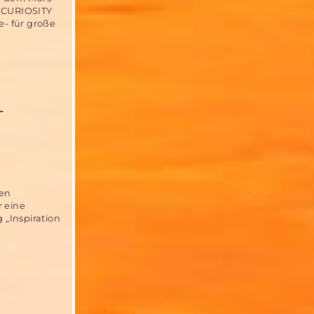
r CURIOSITY
e- für große
T
hen
r eine
„Inspiration