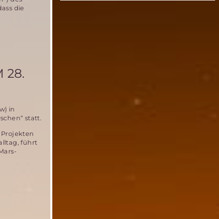
dass die
 28.
w) in
chen“ statt.
 Projekten
ltag, führt
Mars-