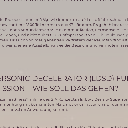
d in Toulouse turnusmäßig, wie immer im auf die Luftfahrtschau in
how statt mit 1500 Teilnehmern aus 47 Ländern. Es geht hier auss
liche Leben von Jedermann: Telekommunikation, Fernsehsatelliten
e Leben, und nicht zuletzt Zukunftsperspektiven. Die Toulouse S
 Firmen als auch von maßgebenden Vertretern der Raumfahrtindust
 und weniger eine Ausstellung, wie die Bezeichnung vermuten lass
RSONIC DECELERATOR (LDSD) FÜ
SSION – WIE SOLL DAS GEHEN?
cal readiness“ mihilfe des SIA Konzepts als „Low Density Superson
ammenhang mit bemannten Marsmissionen natürlich nur dann Si
einer sinnvollen Anwendung kommt.
iterten Hitzeschilds einen „Ballistischen Koeffizienten“ (bc,in kg/