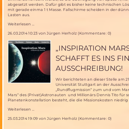
abgesetzt werden. Dafür gibt es bisher keine technischen Lö
mit gerade einma 1 t Masse. Fallschirme scheiden in der dün
Lasten aus.
Wiederverwendbare
Weiterlesen …
Raketen
26.03.2014 10:23
von Jürgen Herholz (Kommentare: 0)
für
den
Mars?
„INSPIRATION MAR
–
erste
SCHAFFT ES INS F
Stufe
der
AUSSCHREIBUNG!
Falcon
9
Wir berichteten an dieser Stelle am 
weich
Universität Stuttgart an der Ausschr
gelandet
„Rundflugmission“ zum und vom Mars 
Mars“ des (Privat)Astronauten und Millionärs Dennis Tito für s
Planetenkonstellation besteht, die die Missionskosten niedrig 
„Inspiration
Weiterlesen …
Mars“
25.03.2014 19:09
von Jürgen Herholz (Kommentare: 0)
Vorschlag
der