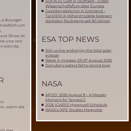
SOFIA zu Gast in Stuttgart - Erster
Wissenschaftsflug über Europa
Gezeitengletscher in Grönland -
TanDEM-X-Höhenmodelle belegen
 Le Bourget
stärksten Rückgang seit 80 Jahren
chließlich um
,
pace Show ist
ESA TOP NEWS
rie und von
en könnte.
Join us live and enjoy the total solar
eclipse!
Week in images: 03-07 August 2026
Danube’s waters fall to record lows
R
NASA
APOD: 2026 August 8 – A Messier
Moment for Tempel 2
ic
2026 IGARSS Hyperwall Schedule
nn, wenn die
NASA’s IXPE Studies Magnetar
m²) des