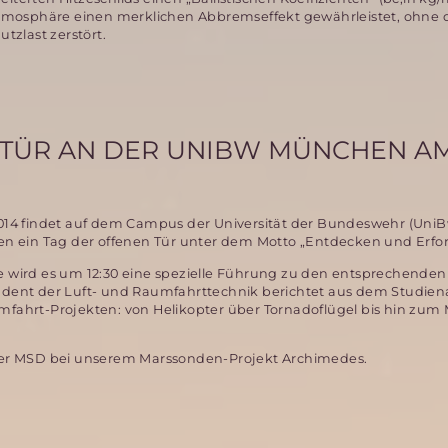
rsatmosphäre einen merklichen Abbremseffekt gewährleistet, ohne 
tzlast zerstört.
 TÜR AN DER UNIBW MÜNCHEN AM
4 findet auf dem Campus der Universität der Bundeswehr (UniB
 ein Tag der offenen Tür unter dem Motto „Entdecken und Erfors
te wird es um 12:30 eine spezielle Führung zu den entsprechenden
udent der Luft- und Raumfahrttechnik berichtet aus dem Studienal
ahrt-Projekten: von Helikopter über Tornadoflügel bis hin zum 
r der MSD bei unserem Marssonden-Projekt Archimedes.