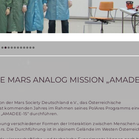
•
•
•
•
•
•
•
•
•
•
•
 MARS ANALOG MISSION „AMADEE
on der Mars Society Deutschland e.V., das Österreichische
st kommenden Jahres im Rahmen seines PolAres Programms eine 
 „AMADEE-15“ durchführen.
robung verschiedener Formen der Interaktion zwischen Menschen 
s. Die Durchführung ist in alpinem Gelände im Westen Österreic