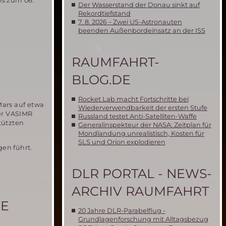
is zum 06.
Der Wasserstand der Donau sinkt auf
Rekordtiefstand
7. 8. 2026 – Zwei US-Astronauten
beenden Außenbordeinsatz an der ISS
RAUMFAHRT-
BLOG.DE
Rocket Lab macht Fortschritte bei
Mars auf etwa
Wiederverwendbarkeit der ersten Stufe
er VASIMR
Russland testet Anti-Satelliten-Waffe
tützten
Generalinspekteur der NASA: Zeitplan für
Mondlandung unrealistisch, Kosten für
SLS und Orion explodieren
gen führt.
DLR PORTAL - NEWS-
ARCHIV RAUMFAHRT
CE
20 Jahre DLR-Parabelflug -
Grundlagenforschung mit Alltagsbezug