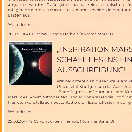
abgesetzt werden. Dafür gibt es bisher keine technischen Lö
mit gerade einma 1 t Masse. Fallschirme scheiden in der dün
Lasten aus.
Wiederverwendbare
Weiterlesen …
Raketen
26.03.2014 10:23
von Jürgen Herholz (Kommentare: 0)
für
den
Mars?
„INSPIRATION MAR
–
erste
SCHAFFT ES INS F
Stufe
der
AUSSCHREIBUNG!
Falcon
9
Wir berichteten an dieser Stelle am 
weich
Universität Stuttgart an der Ausschr
gelandet
„Rundflugmission“ zum und vom Mars 
Mars“ des (Privat)Astronauten und Millionärs Dennis Tito für s
Planetenkonstellation besteht, die die Missionskosten niedrig 
„Inspiration
Weiterlesen …
Mars“
25.03.2014 19:09
von Jürgen Herholz (Kommentare: 0)
Vorschlag
der