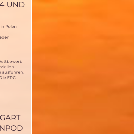
14 UND
 in Polen
ieder
 Wettbewerb
ziellen
g ausführen.
 Die ERC
TGART
ENPOD