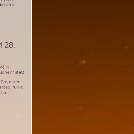
dass die
 28.
w) in
chen“ statt.
 Projekten
ltag, führt
Mars-