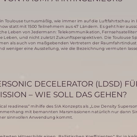
d in Toulouse turnusmäßig, wie immer im auf die Luftfahrtschau in
how statt mit 1500 Teilnehmern aus 47 Ländern. Es geht hier auss
liche Leben von Jedermann: Telekommunikation, Fernsehsatelliten
e Leben, und nicht zuletzt Zukunftsperspektiven. Die Toulouse S
 Firmen als auch von maßgebenden Vertretern der Raumfahrtindust
 und weniger eine Ausstellung, wie die Bezeichnung vermuten lass
RSONIC DECELERATOR (LDSD) FÜ
SSION – WIE SOLL DAS GEHEN?
cal readiness“ mihilfe des SIA Konzepts als „Low Density Superson
ammenhang mit bemannten Marsmissionen natürlich nur dann Si
einer sinnvollen Anwendung kommt.
iterten Hitzeschilds einen „Ballistischen Koeffizienten“ (bc,in kg/