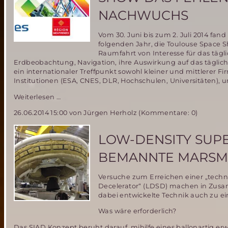
Marsmissionen
NACHWUCHS
Vom 30. Juni bis zum 2. Juli 2014 fan
folgenden Jahr, die Toulouse Space S
Raumfahrt von Interesse für das täg
Erdbeobachtung, Navigation, ihre Auswirkung auf das täglich
ein internationaler Treffpunkt sowohl kleiner und mittlerer
Institutionen (ESA, CNES, DLR, Hochschulen, Universitäten),
Industrie
Weiterlesen …
beklagt
26.06.2014 15:00
von Jürgen Herholz (Kommentare: 0)
während
der
Toulouse
LOW-DENSITY SUPE
Space
Show
BEMANNTE MARSMI
das
Fehlen
Versuche zum Erreichen einer „techni
von
Decelerator“ (LDSD) machen in Zus
Raumfahrtingenieurs-
dabei entwickelte Technik auch zu 
Nachwuchs
Was wäre erforderlich?
Das SIAD Konzept beruht darauf, mihilfe eines ballonartig erwe