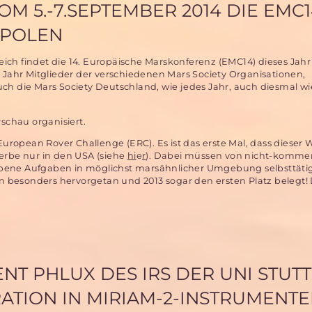
OM 5.-7.SEPTEMBER 2014 DIE EMC
 POLEN
ch findet die 14. Europäische Marskonferenz (EMC14) dieses Jahr
s Jahr Mitglieder der verschiedenen Mars Society Organisationen,
uch die Mars Society Deutschland, wie jedes Jahr, auch diesmal w
rschau organisiert.
 European Rover Challenge (ERC). Es ist das erste Mal, dass dieser
werbe nur in den USA (siehe
hi
e
r
). Dabei müssen von nicht-kommer
ebene Aufgaben in möglichst marsähnlicher Umgebung selbsttäti
ren besonders hervorgetan und 2013 sogar den ersten Platz belegt!
NT PHLUX DES IRS DER UNI STUT
RATION IN MIRIAM-2-INSTRUMENT