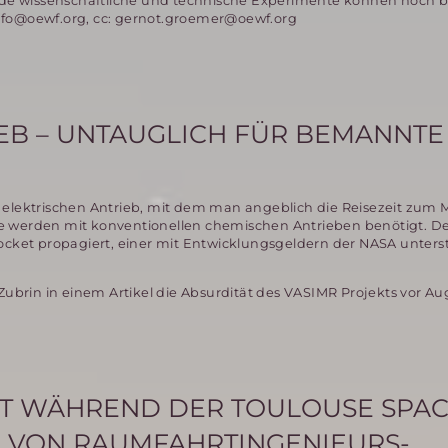
de wissenschaftliche und technische Experimente können noch b
info@oewf.org, cc: gernot.groemer@oewf.org
EB – UNTAUGLICH FÜR BEMANNTE
 elektrischen Antrieb, mit dem man angeblich die Reisezeit zum 
e werden mit konventionellen chemischen Antrieben benötigt. D
ocket propagiert, einer mit Entwicklungsgeldern der NASA unters
 Zubrin in einem Artikel die Absurdität des VASIMR Projekts vor Au
GT WÄHREND DER TOULOUSE SPA
 VON RAUMFAHRTINGENIEURS-