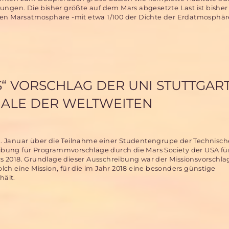
sungen. Die bisher größte auf dem Mars abgesetzte Last ist bishe
nen Marsatmosphäre -mit etwa 1/100 der Dichte der Erdatmosphär
S“ VORSCHLAG DER UNI STUTTGAR
INALE DER WELTWEITEN
21. Januar über die Teilnahme einer Studentengrupe der Technisc
eibung für Programmvorschläge durch die Mars Society der USA fü
2018. Grundlage dieser Ausschreibung war der Missionsvorschlag 
olch eine Mission, für die im Jahr 2018 eine besonders günstige
hält.