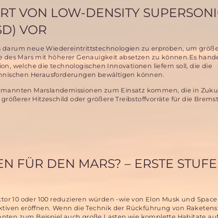
ART VON LOW-DENSITY SUPERSON
SD) VOR
 darum neue Wiedereintrittstechnologien zu erproben, um größ
e des Mars mit höherer Genauigkeit absetzen zu können.Es hande
n, welche die technologischen Innovationen liefern soll, die die
chnischen Herausforderungen bewältigen können.
 bemannten Marslandemissionen zum Einsatz kommen, die in Zuk
 größerer Hitzeschild oder größere Treibstoffvorräte für die Brem
 FÜR DEN MARS? – ERSTE STUFE
tor 10 oder 100 reduzieren würden -wie von Elon Musk und Space
iven eröffnen. Wenn die Technik der Rückführung von Raketenst
nnten zum Beispiel auch große Lasten wie komplette Habitate a