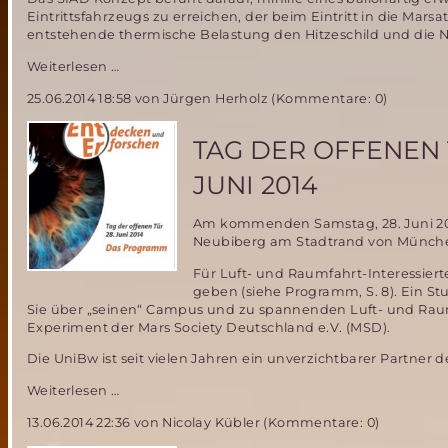
Eintrittsfahrzeugs zu erreichen, der beim Eintritt in die Ma
entstehende thermische Belastung den Hitzeschild und die Nu
Low-
Weiterlesen …
Density
25.06.2014 18:58
von Jürgen Herholz (Kommentare: 0)
Supersonic
Decelerator
(LDSD)
TAG DER OFFENEN
für
bemannte
JUNI 2014
Marsmission
–
Am kommenden Samstag, 28. Juni 201
wie
Neubiberg am Stadtrand von München
soll
das
Für Luft- und Raumfahrt-Interessier
gehen?
geben (siehe Programm, S. 8). Ein St
Sie über „seinen“ Campus und zu spannenden Luft- und Raumf
Experiment der Mars Society Deutschland e.V. (MSD).
Die UniBw ist seit vielen Jahren ein unverzichtbarer Partne
Tag
Weiterlesen …
der
13.06.2014 22:36
von Nicolay Kübler (Kommentare: 0)
offenen
Tür