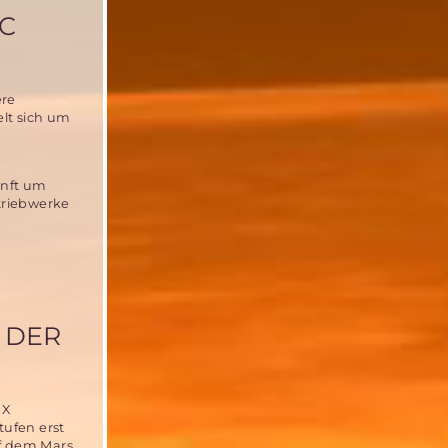
IC
ere
lt sich um
unft um
striebwerke
 DER
 X
ufen erst
uf dem Mars