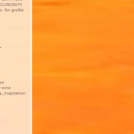
r CURIOSITY
e- für große
T
hen
r eine
„Inspiration