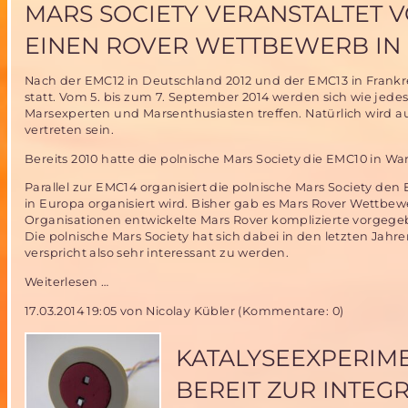
Uni
MARS SOCIETY VERANSTALTET V
Stuttgart
schafft
EINEN ROVER WETTBEWERB IN
es
ins
Nach der EMC12 in Deutschland 2012 und der EMC13 in Frankrei
Finale
statt. Vom 5. bis zum 7. September 2014 werden sich wie jede
der
Marsexperten und Marsenthusiasten treffen. Natürlich wird a
weltweiten
vertreten sein.
Ausschreibung!
Bereits 2010 hatte die polnische Mars Society die EMC10 in Wa
Parallel zur EMC14 organisiert die polnische Mars Society den
in Europa organisiert wird. Bisher gab es Mars Rover Wettbe
Organisationen entwickelte Mars Rover komplizierte vorgeg
Die polnische Mars Society hat sich dabei in den letzten Jah
verspricht also sehr interessant zu werden.
Mars
Weiterlesen …
Society
17.03.2014 19:05
von Nicolay Kübler (Kommentare: 0)
veranstaltet
vom
5.-7.September
KATALYSEEXPERIME
2014
die
BEREIT ZUR INTEG
EMC14