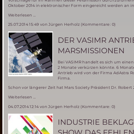
Vorschläge für im Rahmen dieser Feldmission durchzuführen
Oktober 2014 in elektronischer Form eingereicht werden an 
ÖWF
Weiterlesen …
kündigt
25.07.2014 15:49
von Jürgen Herholz (Kommentare: 0)
neue
Mars
Analog
DER VASIMR ANTRI
Mission
„AMADEE-
MARSMISSIONEN
15“
an
Bei VASIMR handelt es sich um einen
2 Monate verkürzen könnte. 6 Monat
Antrieb wird von der Firma AdAstra R
Firma.
Schon vor längerer Zeit hat Mars Society Präsident Dr. Robert
Der
Weiterlesen …
VASIMR
04.07.2014 12:14
von Jürgen Herholz (Kommentare: 0)
Antrieb
–
untauglich
INDUSTRIE BEKLA
für
bemannte
SHOW DAS FEHLEN