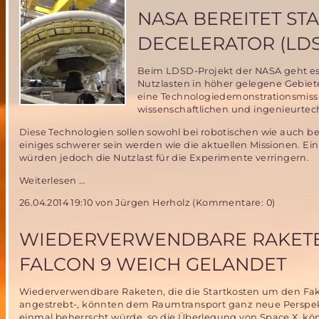
an
NASA BEREITET ST
der
UniBw
DECELERATOR (LD
München
am
Beim LDSD-Projekt der NASA geht es
28.
Nutzlasten in höher gelegene Gebiet
Juni
eine Technologiedemonstrationsmissio
2014
wissenschaftlichen und ingenieurte
Diese Technologien sollen sowohl bei robotischen wie auch
einiges schwerer sein werden wie die aktuellen Missionen. Ein
würden jedoch die Nutzlast für die Experimente verringern.
NASA
Weiterlesen …
bereitet
26.04.2014 19:10
von Jürgen Herholz (Kommentare: 0)
Start
von
Low-
WIEDERVERWENDBARE RAKETEN
Density
Supersonic
FALCON 9 WEICH GELANDET
Decelerator
(LDSD)
Wiederverwendbare Raketen, die die Startkosten um den Fak
vor
angestrebt-, könnten dem Raumtransport ganz neue Perspekt
einmal beherrscht würde, so die Überlegung von Space X, kö