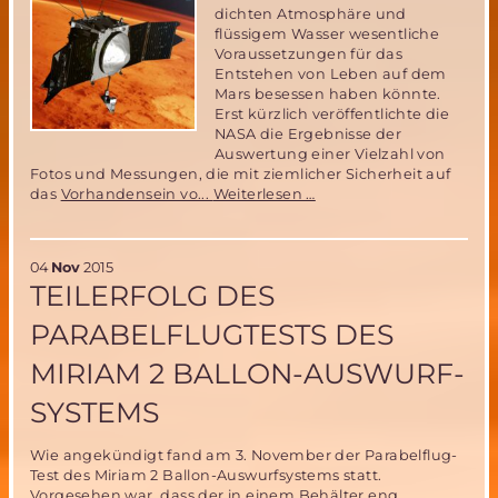
dichten Atmosphäre und
flüssigem Wasser wesentliche
Voraussetzungen für das
Entstehen von Leben auf dem
Mars besessen haben könnte.
Erst kürzlich veröffentlichte die
NASA die Ergebnisse der
Auswertung einer Vielzahl von
Fotos und Messungen, die mit ziemlicher Sicherheit auf
Marssonde
das
Vorhandensein vo...
Weiterlesen …
MAVEN
liefert
neue
04
Nov
2015
Informationen
TEILERFOLG DES
zu
möglichem
PARABELFLUGTESTS DES
Leben
auf
MIRIAM 2 BALLON-AUSWURF-
dem
Mars
SYSTEMS
-
und
hat
Wie angekündigt fand am 3. November der Parabelflug-
Gemeinsamkeiten
Test des Miriam 2 Ballon-Auswurfsystems statt.
mit
Vorgesehen war, dass der in einem Behälter eng