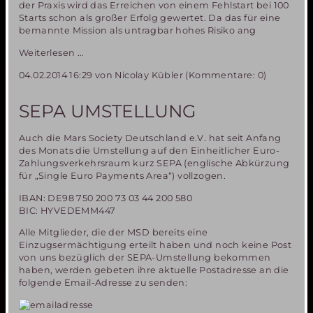
der Praxis wird das Erreichen von einem Fehlstart bei 100
Starts schon als großer Erfolg gewertet. Da das für eine
bemannte Mission als untragbar hohes Risiko ang
Challenger
Weiterlesen …
und
04.02.2014 16:29
von Nicolay Kübler (Kommentare: 0)
Columbia
Katastrophen-
Überlegungen
SEPA UMSTELLUNG
zu
zukünftigen
Auch die Mars Society Deutschland e.V. hat seit Anfang
bemannten
des Monats die Umstellung auf den Einheitlicher Euro-
Missionen
Zahlungsverkehrsraum kurz SEPA (englische Abkürzung
für „Single Euro Payments Area“) vollzogen.
IBAN: DE98 750 200 73 03 44 200 580
BIC: HYVEDEMM447
Alle Mitglieder, die der MSD bereits eine
Einzugsermächtigung erteilt haben und noch keine Post
von uns bezüglich der SEPA-Umstellung bekommen
haben, werden gebeten ihre aktuelle Postadresse an die
folgende Email-Adresse zu senden: