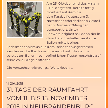
Am 25. Oktober wird das Miriam-
2 Ballonsystem, bereits fertig
montiert auf dem für
den Parabelflugtest am 3.
November erforderlichen Gestell,
nach Bordeaux/Marignac
transportiert. Unter
Schwerelosigkeit soll dann der in
dem Ballonbehälter verstaute
Ballon mittels eines
Federmechanismus aus dem Behälter ausgestossen
werden und soll sich anschliessend mithilfe der im
verstauten Ballon noch befindlichen Restatmosphäre auf
seine volle Länge entfalten.
Das
Die Versuchseinrichtung...
Weiterlesen …
Miriam-
2
Ballonsystem
11
Okt
2015
ist
31. TAGE DER RAUMFAHRT
bereit
für
VOM 11. BIS 15. NOVEMBER
den
Parabelflugtest
2015 IN NEUBRANDENBURG
am