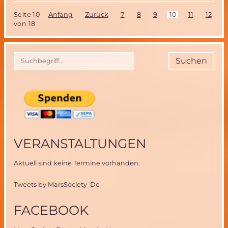
Mars-
Seite 10
Anfang
Zurück
7
8
9
10
11
12
1
Simulations
von 18
Projekt
des
Österreichischen
Weltraum
Suchen
Forums
(ÖWF)
VERANSTALTUNGEN
Aktuell sind keine Termine vorhanden.
Tweets by MarsSociety_De
FACEBOOK