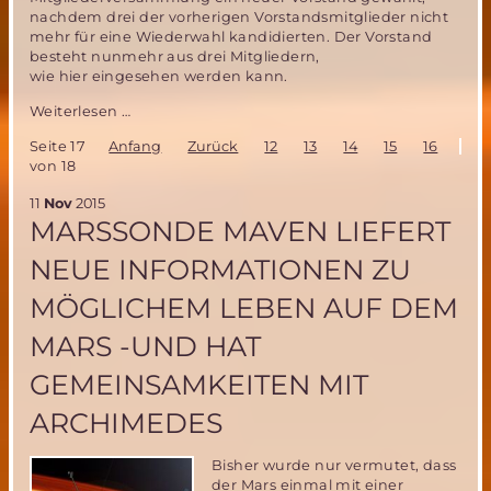
nachdem drei der vorherigen Vorstandsmitglieder nicht
mehr für eine Wiederwahl kandidierten. Der Vorstand
besteht nunmehr aus drei Mitgliedern,
wie hier eingesehen werden kann.
Frohe
Weiterlesen …
Weihnachten
Seite 17
Anfang
Zurück
12
13
14
15
16
17
und
von 18
ein
gutes
11
Nov
2015
neues
MARSSONDE MAVEN LIEFERT
Jahr!
NEUE INFORMATIONEN ZU
MÖGLICHEM LEBEN AUF DEM
MARS -UND HAT
GEMEINSAMKEITEN MIT
ARCHIMEDES
Bisher wurde nur vermutet, dass
der Mars einmal mit einer