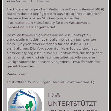
Nach dem erfolgreichen Preliminary Design Review (PDR)
hat sich das 40-köpfige Team aus Stuttgarter Studenten
der verschiedensten Studiengänge bei der
internationalen Mars Society für den Wettbewerb
Inspiration Mars angemeldet.
Beim Wettbewerb geht es darum, ein Konzept zu
entwickeln mit dem es möglich ist einen bemannten
Mars Flyby von zwei Personen für das Jahr 2018 zu
ermöglichen. Die Vorgaben der Mars Society sind laut
MarsSociety.org eine Mission zu entwerfen, die möglichst
günstig, sicher und einfach gestaltet ist. Alle anderen
Designparameter können von jedem Enwurfsteam frei
gewählt werden.
Studentische
Weiterlesen …
Gruppe
17.01.2014 13:35
von Jürgen Herholz (Kommentare: 0)
Mars18
nimmt
offiziell
ESA
an
Inspiration
UNTERTSTÜTZT
Mars
Student