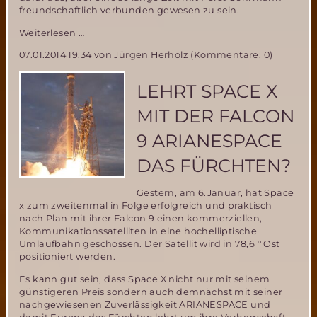
freundschaftlich verbunden gewesen zu sein.
„Asylwelt
Weiterlesen …
Roter
07.01.2014 19:34
von Jürgen Herholz (Kommentare: 0)
Planet“
von
H.G.Ewers
LEHRT SPACE X
wieder
verfügbar!
MIT DER FALCON
9 ARIANESPACE
DAS FÜRCHTEN?
Gestern, am 6.Januar, hat Space
x zum zweitenmal in Folge erfolgreich und praktisch
nach Plan mit ihrer Falcon 9 einen kommerziellen,
Kommunikationssatelliten in eine hochelliptische
Umlaufbahn geschossen. Der Satellit wird in 78,6 ° Ost
positioniert werden.
Es kann gut sein, dass Space X nicht nur mit seinem
günstigeren Preis sondern auch demnächst mit seiner
nachgewiesenen Zuverlässigkeit ARIANESPACE und