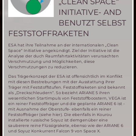
„CLEAN SPACE“
Design
Competition
INITIATIVE- AND
der
internationalen
BENUTZT SELBST
Mars
FESTSTOFFRAKETEN
Society
teil
ESA hat ihre Teilnahme an der internationalen „Clean
Space“ Initiative angekündigt. Ziel der Initiative ist die
Analyse der duch Raumfahrtaktivitäten verursachten
Verschmutzung und Möglichkeiten, diese
Verschmutzungen zu reduzieren.
Das Trägerkonzept der ESA ist offensichtlich im Konflikt
mit diesen Bestrebungen mit der Ausstattung ihrer
Träger mit Feststoffstufen. Feststoffraketen sind bekannt
als „Dreckschleudern“. So bezieht ARIANE 5 ihren
wesentlichen Startimpuls von Feststoffboostern, VEGA ist
ein reiner Feststoffträger und die geplante ARIANE 6 ist -
mit Ausnahme der Oberstufe- ebenfalls ein reiner
Feststoffträger (siehe hier). Die ebenfalls in Kourou
installierte russische Soyuz ist demgenüber eine
sauberere reine Flüssigrakete, ebenso wie der ARIANE 6
und Soyuz Konkurrent Falcon 9 von Space X.