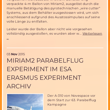
ARCHIMEDES
verpackte 4-m Ballon von Miriam2, ausgelöst durch die
manuelle Betätigung des pyrotechnischen „wire cutter“
Systems, aus dem Behälter ausgestossen wird, um sich
anschliessend aufgrund des Ausstossimpulses auf seine
volle Länge zu entfalten.
Leider wurde der Ballon aber nicht wie vorgesehen
vollständig ausgestoßen, es wurden aber w...
Weiterlesen
Teilerfolg
…
des
Parabelflugtests
des
03
Nov
2015
Miriam
MIRIAM2 PARABELFLUG
2
Ballon-
EXPERIMENT IM ESA
Auswurf-
Systems
ERASMUS EXPERIMENT
ARCHIV
Der A-310 von Novespace vor
dem Start zur 63. Parabelflug
Kampagne