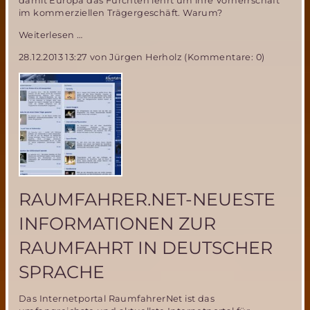
damit Europa das Fürchten lehrt um ihre Vorherrschaft
im kommerziellen Trägergeschäft. Warum?
Lehrt
Weiterlesen …
Space
28.12.2013 13:27
von Jürgen Herholz (Kommentare: 0)
X
mit
der
Falcon
9
ARIANESPACE
das
Fürchten?
RAUMFAHRER.NET-NEUESTE
INFORMATIONEN ZUR
RAUMFAHRT IN DEUTSCHER
SPRACHE
Das Internetportal RaumfahrerNet ist das