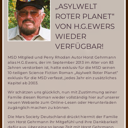
sich
„ASYLWELT
am
Raumgleiter
ROTER PLANET“
„Dream
Chaser“-
VON H.G.EWERS
nichts
von
WIEDER
HERMES
gelernt?
VERFÜGBAR!
MSD Mitglied und Perry Rhodan Autor Horst Gehrmann
alias H.G.Ewers, der im September 2013 im Alter von 83
Jahren verstorben ist, hatte exklusiv für die MSD seinen
10-teiligen Science Fiction Roman „Asylwelt Roter Planet“
exklusiv für die MSD verfasst, jedes Jahr ein zusätzliches
Kapitel ab 2003.
Wir schätzen uns glücklich, nun mit Zustimmung seiner
Familie diesen Roman wieder vollständig hier auf unserer
neuen Webseite zum Online-Lesen oder Herunterladen
zugänglich machen zu können.
Die Mars Society Deutschland drückt hiermit der Familie
von Horst Gehrmann ihr Mitgefühl und ihre Dankbarkeit
dafür aus, über eine so lange Zeit mit Horst Gehrmann