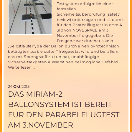
Testsystem erfolgreich einer
formellen
Sicherheitsüberprüfung (safety
review) unterzogen und ist damit
für den Parabelflugtest in dem A-
310 von NOVESPACE am 3.
November freigegeben. Die
Freigabe war durchaus kein
„Selbstläufer“, da der Ballon durch einen pyrotechnisch
betätigten „cable cutter“ freigesetzt wird und bei allem,
das mit Sprengstoff zu tun hat, unabhängige
Sicherheitsexpeten äusserst penibel mögliche Gefährd...
Miriam-
Weiterlesen …
2
Ballonsystem
„cleared
24
Okt
2015
for
DAS MIRIAM-2
flight“
für
BALLONSYSTEM IST BEREIT
den
Parabelflugtest
FÜR DEN PARABELFLUGTEST
am
3.November
AM 3.NOVEMBER