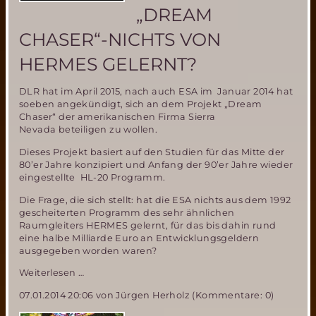
„DREAM
CHASER“-NICHTS VON
HERMES GELERNT?
DLR hat im April 2015, nach auch ESA im Januar 2014 hat
soeben angekündigt, sich an dem Projekt „Dream
Chaser“ der amerikanischen Firma Sierra
Nevada beteiligen zu wollen.
Dieses Projekt basiert auf den Studien für das Mitte der
80’er Jahre konzipiert und Anfang der 90’er Jahre wieder
eingestellte HL-20 Programm.
Die Frage, die sich stellt: hat die ESA nichts aus dem 1992
gescheiterten Programm des sehr ähnlichen
Raumgleiters HERMES gelernt, für das bis dahin rund
eine halbe Milliarde Euro an Entwicklungsgeldern
ausgegeben worden waren?
ESA
Weiterlesen …
und
07.01.2014 20:06
von Jürgen Herholz (Kommentare: 0)
DLR
beteiligen