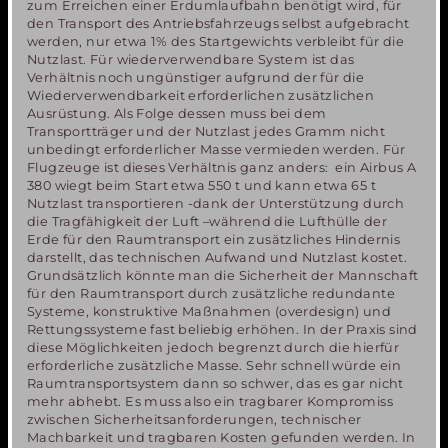
zum Erreichen einer Erdumlaufbahn benötigt wird, für
den Transport des Antriebsfahrzeugs selbst aufgebracht
werden, nur etwa 1% des Startgewichts verbleibt für die
Nutzlast. Für wiederverwendbare System ist das
Verhältnis noch ungünstiger aufgrund der für die
Wiederverwendbarkeit erforderlichen zusätzlichen
Ausrüstung. Als Folge dessen muss bei dem
Transportträger und der Nutzlast jedes Gramm nicht
unbedingt erforderlicher Masse vermieden werden. Für
Flugzeuge ist dieses Verhältnis ganz anders: ein Airbus A
380 wiegt beim Start etwa 550 t und kann etwa 65 t
Nutzlast transportieren -dank der Unterstützung durch
die Tragfähigkeit der Luft –während die Lufthülle der
Erde für den Raumtransport ein zusätzliches Hindernis
darstellt, das technischen Aufwand und Nutzlast kostet.
Grundsätzlich könnte man die Sicherheit der Mannschaft
für den Raumtransport durch zusätzliche redundante
Systeme, konstruktive Maßnahmen (overdesign) und
Rettungssysteme fast beliebig erhöhen. In der Praxis sind
diese Möglichkeiten jedoch begrenzt durch die hierfür
erforderliche zusätzliche Masse. Sehr schnell würde ein
Raumtransportsystem dann so schwer, das es gar nicht
mehr abhebt. Es muss also ein tragbarer Kompromiss
zwischen Sicherheitsanforderungen, technischer
Machbarkeit und tragbaren Kosten gefunden werden. In