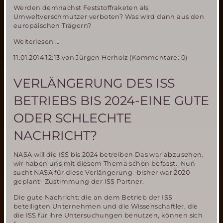
Werden demnächst Feststoffraketen als
Umweltverschmutzer verboten? Was wird dann aus den
europäischen Trägern?
ESA
Weiterlesen …
untertstützt
11.01.2014 12:13
von Jürgen Herholz (Kommentare: 0)
„Clean
Space“
Initiative-
VERLÄNGERUNG DES ISS
and
benutzt
BETRIEBS BIS 2024-EINE GUTE
selbst
Feststoffraketen
ODER SCHLECHTE
NACHRICHT?
NASA will die ISS bis 2024 betreiben Das war abzusehen,
wir haben uns mit diesem Thema schon befasst. Nun
sucht NASA für diese Verlängerung -bisher war 2020
geplant- Zustimmung der ISS Partner.
Die gute Nachricht: die an dem Betrieb der ISS
beteiligten Unternehmen und die Wissenschaftler, die
die ISS für ihre Untersuchungen benutzen, können sich