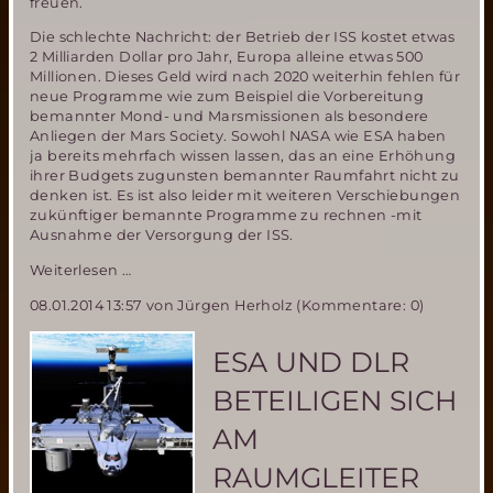
freuen.
Die schlechte Nachricht: der Betrieb der ISS kostet etwas
2 Milliarden Dollar pro Jahr, Europa alleine etwas 500
Millionen. Dieses Geld wird nach 2020 weiterhin fehlen für
neue Programme wie zum Beispiel die Vorbereitung
bemannter Mond- und Marsmissionen als besondere
Anliegen der Mars Society. Sowohl NASA wie ESA haben
ja bereits mehrfach wissen lassen, das an eine Erhöhung
ihrer Budgets zugunsten bemannter Raumfahrt nicht zu
denken ist. Es ist also leider mit weiteren Verschiebungen
zukünftiger bemannte Programme zu rechnen -mit
Ausnahme der Versorgung der ISS.
Verlängerung
Weiterlesen …
des
08.01.2014 13:57
von Jürgen Herholz (Kommentare: 0)
ISS
Betriebs
bis
ESA UND DLR
2024-
eine
BETEILIGEN SICH
gute
oder
AM
schlechte
Nachricht?
RAUMGLEITER