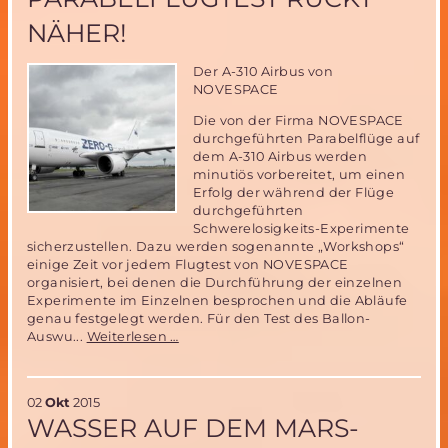
November
NÄHER!
2015
in
Neubrandenburg
Der A-310 Airbus von
(Aktualisierung)
NOVESPACE
Die von der Firma NOVESPACE
durchgeführten Parabelflüge auf
dem A-310 Airbus werden
minutiös vorbereitet, um einen
Erfolg der während der Flüge
durchgeführten
Schwerelosigkeits-Experimente
sicherzustellen. Dazu werden sogenannte „Workshops“
einige Zeit vor jedem Flugtest von NOVESPACE
organisiert, bei denen die Durchführung der einzelnen
Experimente im Einzelnen besprochen und die Abläufe
genau festgelegt werden. Für den Test des Ballon-
Der
Auswu...
Weiterlesen …
MIRIAM-
2
Parabelflugtest
02
Okt
2015
rückt
WASSER AUF DEM MARS-
näher!