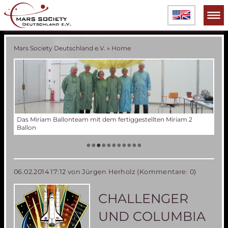
Mars Society Deutschland e.V.
»
Home
Verschiedene Phasen der Miriam 2 Ballonentwicklung
Tes
Der
Die
Tes
50 
Die
(an
US
•
•
•
•
•
•
•
•
•
•
•
06.02.2014 17:12
von Jürgen Herholz (Kommentare: 0)
CHALLENGER
UND COLUMBIA