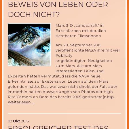
BEWEIS VON LEBEN ODER
DOCH NICHT?
Mars 3-D „Landschaft“ in
Falschfarben mit deutlich
sichtbaren Fliessrinnen
Am 28. September 2015
veröffentlichte NASA ihre mit viel
Publicity
angekündigten Neuigkeiten
zum Mars. Alle am Mars
Interessierten Laien und
Experten hatten vermutet, dass die NASA neue
Erkenntnisse zur Existenz von Leben auf dem Mars
gefunden hätte. Das war zwar nicht direkt der Fall, aber
immerhin hatten Auswertungen von Photos der High
Rise Camera an Bord des bereits 2005 gestartete[nbsp...
Wasser
Weiterlesen …
auf
dem
Mars-
02
Okt
2015
Beweis
ERFOLGREICHER TEST DES
von