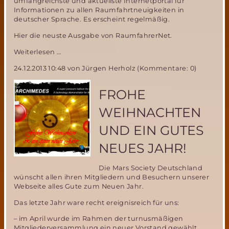
umfangreichste und aktuellste Internetportal für
Informationen zu allen Raumfahrtneuigkeiten in
deutscher Sprache. Es erscheint regelmäßig.
Hier die neuste Ausgabe von RaumfahrerNet.
Raumfahrer.net-
Weiterlesen …
Neueste
24.12.2013 10:48
von Jürgen Herholz (Kommentare: 0)
Informationen
zur
Raumfahrt
FROHE
in
deutscher
WEIHNACHTEN
Sprache
UND EIN GUTES
NEUES JAHR!
Die Mars Society Deutschland
wünscht allen ihren Mitgliedern und Besuchern unserer
Webseite alles Gute zum Neuen Jahr.
Das letzte Jahr ware recht ereignisreich für uns:
– im April wurde im Rahmen der turnusmäßigen
Mitgliederversammlung ein neuer Vorstand gewählt,