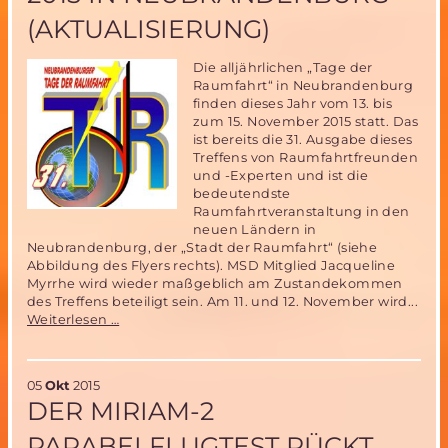
3.November
(AKTUALISIERUNG)
Die alljährlichen „Tage der
Raumfahrt“ in Neubrandenburg
finden dieses Jahr vom 13. bis
zum 15. November 2015 statt. Das
ist bereits die 31. Ausgabe dieses
Treffens von Raumfahrtfreunden
und -Experten und ist die
bedeutendste
Raumfahrtveranstaltung in den
neuen Ländern in
Neubrandenburg, der „Stadt der Raumfahrt“ (siehe
Abbildung des Flyers rechts). MSD Mitglied Jacqueline
Myrrhe wird wieder maßgeblich am Zustandekommen
des Treffens beteiligt sein. Am 11. und 12. November wird...
31.
Weiterlesen …
Tage
der
Raumfahrt
05
Okt
2015
vom
DER MIRIAM-2
11.
bis
PARABELFLUGTEST RÜCKT
15.