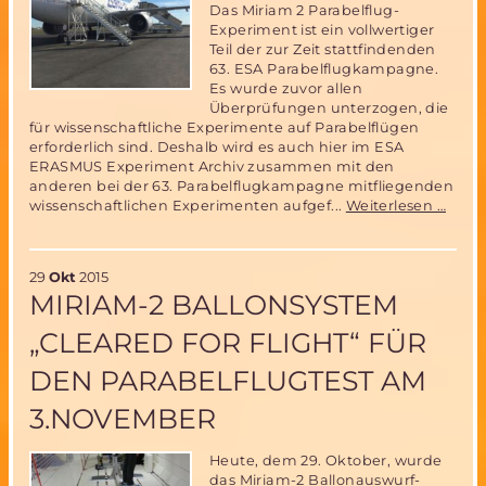
Das Miriam 2 Parabelflug-
Experiment ist ein vollwertiger
Teil der zur Zeit stattfindenden
63. ESA Parabelflugkampagne.
Es wurde zuvor allen
Überprüfungen unterzogen, die
für wissenschaftliche Experimente auf Parabelflügen
erforderlich sind. Deshalb wird es auch hier im ESA
ERASMUS Experiment Archiv zusammen mit den
anderen bei der 63. Parabelflugkampagne mitfliegenden
Miri
wissenschaftlichen Experimenten aufgef...
Weiterlesen …
Parab
Expe
im
29
Okt
2015
ESA
MIRIAM-2 BALLONSYSTEM
ERA
Expe
„CLEARED FOR FLIGHT“ FÜR
Archi
DEN PARABELFLUGTEST AM
3.NOVEMBER
Heute, dem 29. Oktober, wurde
das Miriam-2 Ballonauswurf-