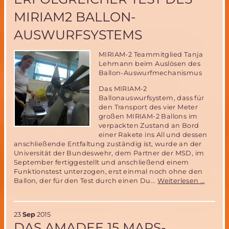
Leben
MIRIAM2 BALLON-
oder
doch
AUSWURFSYSTEMS
nicht?
MIRIAM-2 Teammitglied Tanja
Lehmann beim Auslösen des
Ballon-Auswurfmechanismus
Das MIRIAM-2
Ballonauswurfsystem, dass für
den Transport des vier Meter
großen MIRIAM-2 Ballons im
verpackten Zustand an Bord
einer Rakete ins All und dessen
anschließende Entfaltung zuständig ist, wurde an der
Universität der Bundeswehr, dem Partner der MSD, im
September fertiggestellt und anschließend einem
Funktionstest unterzogen, erst einmal noch ohne den
Erfolgr
Ballon, der für den Test durch einen Du...
Weiterlesen …
Test
des
MIRIA
23
Sep
2015
Ballon
DAS AMADEE 15 MARS-
Auswur