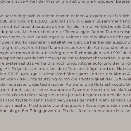
odynamische Anteil der Mission groß ist und die Flugdauer begre
 beschäftigt sich in seinen letzten beiden Ausgaben ausführlich
r 1986 und Columbia 2003. Es lohnt sich, in diesem Zusammenhang
n und Schlüsse daraus zu ziehen für die immer verbleibende Gefä
ndephasen. Mit heute bekannter Technologie für den Raumtransp
nten Starts in und Landungen aus einer Erdumlaufbahn nicht gar
ber natürlich sicherer gestaltet werden, da hierbei der auszun
r begrenzt, während bei Raumtransportern die Atmosphäre eher st
osphäre muss mit heute verfügbaren Technologien rund 99% der E
ansport des Antriebsfahrzeugs selbst aufgebracht werden, nur et
are System ist das Verhältnis noch ungünstiger aufgrund der für d
. Als Folge dessen muss bei dem Transportträger und der Nutzlas
. Für Flugzeuge ist dieses Verhältnis ganz anders: ein Airbus A
eren -dank der Unterstützung durch die Tragfähigkeit der Luft –w
ndernis darstellt, das technischen Aufwand und Nutzlast kostet. G
nsport durch zusätzliche redundante Systeme, konstruktive Maß
er Praxis sind diese Möglichkeiten jedoch begrenzt durch die hier
mtransportsystem dann so schwer, das es gar nicht mehr abhebt. E
n, technischer Machbarkeit und tragbaren Kosten gefunden werd
chon als großer Erfolg gewertet. Da das für eine bemannte Mission