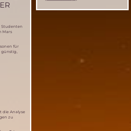
DER
r Studenten
n Mars
sonen für
 günstig,
st die Analyse
ngen zu