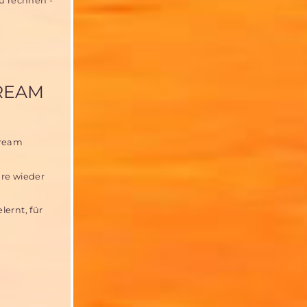
u rechnen -
DREAM
Dream
hre wieder
lernt, für