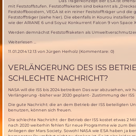
Das Trägerkonzept der ESA ist offensi
Mars
mit Feststoffstufen. Feststoffraketen sind bekannt als „Dreck
Society
Feststoffboostern, VEGA ist ein reiner Feststoffträger und die
teil
Feststoffträger (siehe hier). Die ebenfalls in Kourou installi
wie der ARIANE 6 und Soyuz Konkurrent Falcon 9 von Space X
Werden demnächst Feststoffraketen als Umweltverschmutzer
ESA
Weiterlesen …
untertstützt
11.01.2014 12:13
von Jürgen Herholz (Kommentare: 0)
„Clean
Space“
Initiative-
VERLÄNGERUNG DES ISS BETRIE
and
benutzt
SCHLECHTE NACHRICHT?
selbst
Feststoffraketen
NASA will die ISS bis 2024 betreiben Das war abzusehen, wir
Verlängerung -bisher war 2020 geplant- Zustimmung der ISS 
Die gute Nachricht: die an dem Betrieb der ISS beteiligten U
benutzen, können sich freuen.
Die schlechte Nachricht: der Betrieb der ISS kostet etwas 2 Mil
nach 2020 weiterhin fehlen für neue Programme wie zum Bei
Anliegen der Mars Society. Sowohl NASA wie ESA haben ja be