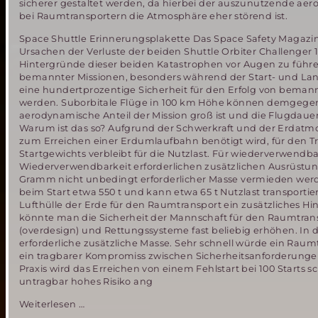
sicherer gestaltet werden, da hierbei der auszunutzende aer
bei Raumtransportern die Atmosphäre eher störend ist.
Space Shuttle Erinnerungsplakette Das Space Safety Magazine
Ursachen der Verluste der beiden Shuttle Orbiter Challenge
Hintergründe dieser beiden Katastrophen vor Augen zu führe
bemannter Missionen, besonders während der Start- und La
eine hundertprozentige Sicherheit für den Erfolg von beman
werden. Suborbitale Flüge in 100 km Höhe können demgegenü
aerodynamische Anteil der Mission groß ist und die Flugdaue
Warum ist das so? Aufgrund der Schwerkraft und der Erdatm
zum Erreichen einer Erdumlaufbahn benötigt wird, für den Tr
Startgewichts verbleibt für die Nutzlast. Für wiederverwendb
Wiederverwendbarkeit erforderlichen zusätzlichen Ausrüstung
Gramm nicht unbedingt erforderlicher Masse vermieden werden
beim Start etwa 550 t und kann etwa 65 t Nutzlast transporti
Lufthülle der Erde für den Raumtransport ein zusätzliches Hi
könnte man die Sicherheit der Mannschaft für den Raumtra
(overdesign) und Rettungssysteme fast beliebig erhöhen. In d
erforderliche zusätzliche Masse. Sehr schnell würde ein Rau
ein tragbarer Kompromiss zwischen Sicherheitsanforderunge
Praxis wird das Erreichen von einem Fehlstart bei 100 Starts s
untragbar hohes Risiko ang
Challenger
Weiterlesen …
und