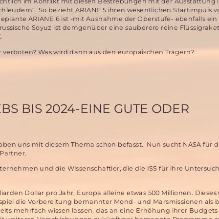
chtlich im Konflikt mit diesen Bestrebungen mit der Ausstattung i
schleudern“. So bezieht ARIANE 5 ihren wesentlichen Startimpuls 
 geplante ARIANE 6 ist -mit Ausnahme der Oberstufe- ebenfalls ein 
erte russische Soyuz ist demgenüber eine sauberere reine Flüssigrak
.
 verboten? Was wird dann aus den europäischen Trägern?
BS BIS 2024-EINE GUTE ODER
 haben uns mit diesem Thema schon befasst. Nun sucht NASA für d
Partner.
nternehmen und die Wissenschaftler, die die ISS für ihre Untersu
liarden Dollar pro Jahr, Europa alleine etwas 500 Millionen. Dieses
spiel die Vorbereitung bemannter Mond- und Marsmissionen als 
reits mehrfach wissen lassen, das an eine Erhöhung ihrer Budget