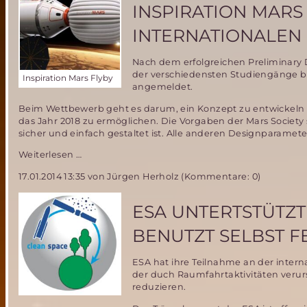
INSPIRATION MARS
INTERNATIONALEN 
Nach dem erfolgreichen Preliminary 
der verschiedensten Studiengänge be
Inspiration Mars Flyby
angemeldet.
Beim Wettbewerb geht es darum, ein Konzept zu entwickeln 
das Jahr 2018 zu ermöglichen. Die Vorgaben der Mars Society s
sicher und einfach gestaltet ist. Alle anderen Designparam
Studentische
Weiterlesen …
Gruppe
17.01.2014 13:35
von Jürgen Herholz (Kommentare: 0)
Mars18
nimmt
offiziell
ESA UNTERTSTÜTZT 
an
Inspiration
BENUTZT SELBST 
Mars
Student
ESA hat ihre Teilnahme an der internat
Design
der duch Raumfahrtaktivitäten veru
Competition
reduzieren.
der
internationalen