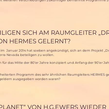
r mit weiteren Verschiebungen zukünftiger bemannte Programme z
ILIGEN SICH AM RAUMGLEITER „
VON HERMES GELERNT?
A im Januar 2014 hat soeben angekündigt, sich an dem Projekt „
rra Nevada beteiligen zu wollen.
n für das Mitte der 80’er Jahre konzipiert und Anfang der 90’er Ja
gescheiterten Programm des sehr ähnlichen Raumgleiters HERMES ge
ngsgeldern ausgegeben worden waren?
PLANET“ VON H.G.EWERS WIEDER