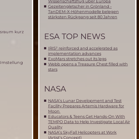
Wissenschaftsflug über Europa
Gezeitengletscher in Grönland -
TanDEM-X-Höhenmodelle belegen
stärksten Rückgang seit 80 Jahren
rsraum kurz
ESA TOP NEWS
IRIS² reinforced and accelerated as
implementation advances
ExoMars stretches out its legs
-Umstellung
Webb opens a Treasure Chest filled with
stars
NASA
NASA’s Lunar Development and Test
Facility Prepares Artemis Hardware for
Moon
Educators & Teens Get Hands-On With
TEMPO Data to Help Investigate Local Air
Quality
N
NASA’s SkyFall Helicopters at Work
(Artist’s Concept)