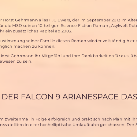
 Horst Gehrmann alias H.G.Ewers, der im September 2013 im Alter
 für die MSD seinen 10-teiligen Science Fiction Roman „Asylwelt Rot
ahr ein zusätzliches Kapitel ab 2003.
Zustimmung seiner Familie diesen Roman wieder vollständig hier 
nglich machen zu können.
Horst Gehrmann ihr Mitgefühl und ihre Dankbarkeit dafür aus, üb
ewesen zu sein.
T DER FALCON 9 ARIANESPACE DA
m zweitenmal in Folge erfolgreich und praktisch nach Plan mit ihr
atelliten in eine hochelliptische Umlaufbahn geschossen. Der Sa