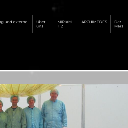
ng und externe
Über
MIRIAM
ARCHIMEDES
Der
uns
1+2
Mars