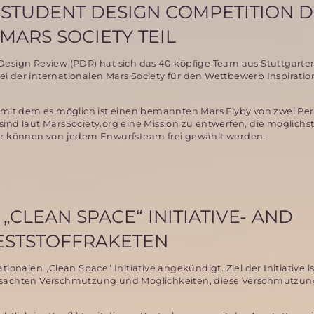
 STUDENT DESIGN COMPETITION 
MARS SOCIETY TEIL
Design Review (PDR) hat sich das 40-köpfige Team aus Stuttgarte
i der internationalen Mars Society für den Wettbewerb Inspiratio
mit dem es möglich ist einen bemannten Mars Flyby von zwei Per
ind laut MarsSociety.org eine Mission zu entwerfen, die möglichst
eter können von jedem Enwurfsteam frei gewählt werden.
„CLEAN SPACE“ INITIATIVE- AND
FESTSTOFFRAKETEN
ionalen „Clean Space“ Initiative angekündigt. Ziel der Initiative i
rsachten Verschmutzung und Möglichkeiten, diese Verschmutzu