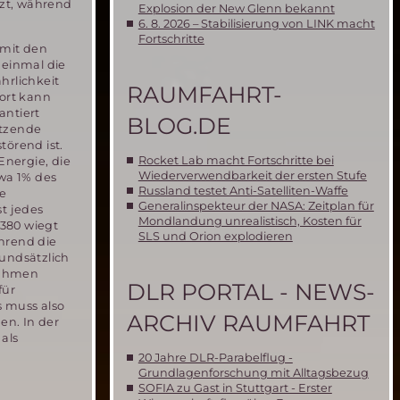
nzt, während
Explosion der New Glenn bekannt
6. 8. 2026 – Stabilisierung von LINK macht
Fortschritte
 mit den
 einmal die
hrlichkeit
RAUMFAHRT-
ort kann
antiert
BLOG.DE
utzende
örend ist.
Rocket Lab macht Fortschritte bei
nergie, die
Wiederverwendbarkeit der ersten Stufe
wa 1% des
Russland testet Anti-Satelliten-Waffe
ie
Generalinspekteur der NASA: Zeitplan für
t jedes
Mondlandung unrealistisch, Kosten für
 380 wiegt
SLS und Orion explodieren
ährend die
rundsätzlich
nahmen
DLR PORTAL - NEWS-
für
s muss also
ARCHIV RAUMFAHRT
en. In der
 als
20 Jahre DLR-Parabelflug -
Grundlagenforschung mit Alltagsbezug
SOFIA zu Gast in Stuttgart - Erster