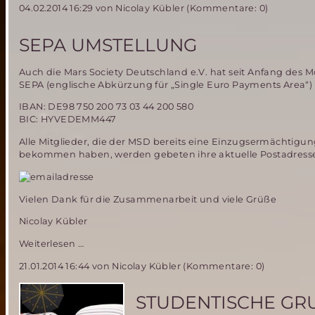
04.02.2014 16:29
von Nicolay Kübler (Kommentare: 0)
Columbia
Katastrophen-
Überlegungen
SEPA UMSTELLUNG
zu
zukünftigen
Auch die Mars Society Deutschland e.V. hat seit Anfang des 
bemannten
SEPA (englische Abkürzung für „Single Euro Payments Area“) 
Missionen
IBAN: DE98 750 200 73 03 44 200 580
BIC: HYVEDEMM447
Alle Mitglieder, die der MSD bereits eine Einzugsermächtigu
bekommen haben, werden gebeten ihre aktuelle Postadresse 
Vielen Dank für die Zusammenarbeit und viele Grüße
Nicolay Kübler
SEPA
Weiterlesen …
Umstellung
21.01.2014 16:44
von Nicolay Kübler (Kommentare: 0)
STUDENTISCHE GRU