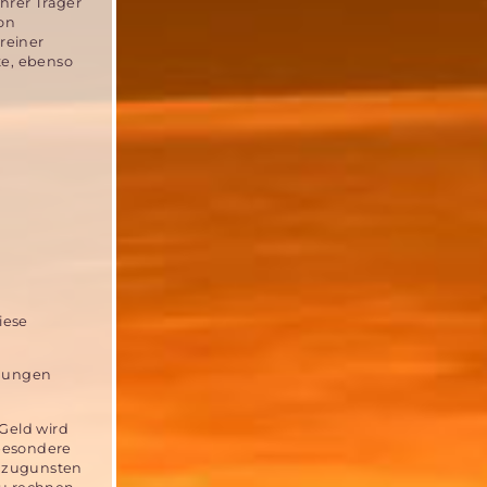
hrer Träger
von
reiner
ete, ebenso
iese
chungen
 Geld wird
besondere
s zugunsten