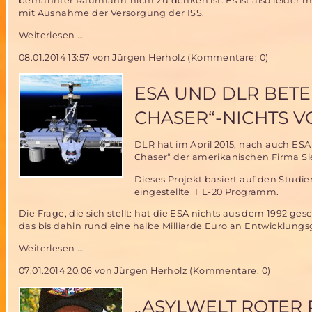
bemannter Raumfahrt nicht zu denken ist. Es ist also leide
mit Ausnahme der Versorgung der ISS.
Verlängerung
Weiterlesen …
des
08.01.2014 13:57
von Jürgen Herholz (Kommentare: 0)
ISS
Betriebs
bis
ESA UND DLR BETE
2024-
eine
CHASER“-NICHTS 
gute
oder
DLR hat im April 2015, nach auch ES
schlechte
Chaser“ der amerikanischen Firma Sie
Nachricht?
Dieses Projekt basiert auf den Studie
eingestellte HL-20 Programm.
Die Frage, die sich stellt: hat die ESA nichts aus dem 1992 
das bis dahin rund eine halbe Milliarde Euro an Entwicklu
ESA
Weiterlesen …
und
07.01.2014 20:06
von Jürgen Herholz (Kommentare: 0)
DLR
beteiligen
sich
„ASYLWELT ROTER 
am