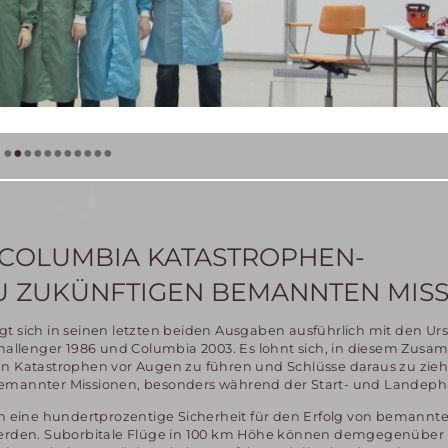
•
•
•
•
•
•
•
•
•
•
•
COLUMBIA KATASTROPHEN-
 ZUKÜNFTIGEN BEMANNTEN MIS
gt sich in seinen letzten beiden Ausgaben ausführlich mit den Ur
 Challenger 1986 und Columbia 2003. Es lohnt sich, in diesem Zu
en Katastrophen vor Augen zu führen und Schlüsse daraus zu zieh
bemannter Missionen, besonders während der Start- und Landeph
 eine hundertprozentige Sicherheit für den Erfolg von bemannten
erden. Suborbitale Flüge in 100 km Höhe können demgegenüber 