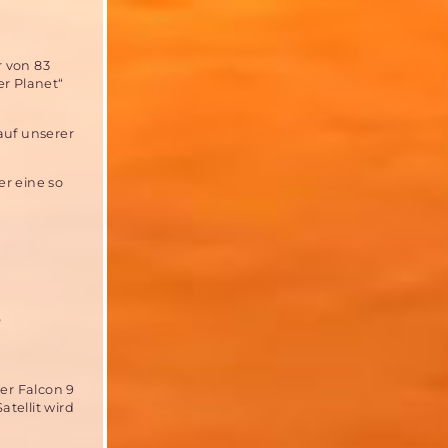
 von 83
er Planet“
auf unserer
er eine so
S
er Falcon 9
tellit wird