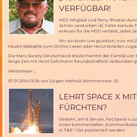
Raumgleiter
VERFÜGBAR!
„Dream
Chaser“-
MSD Mitglied und Perry Rhodan Autor
nichts
Jahren verstorben ist, hatte exklusiv
von
exklusiv für die MSD verfasst, jedes J
HERMES
gelernt?
Wir schätzen uns glücklich, nun mit 
neuen Webseite zum Online-Lesen oder Herunterladen zugä
Die Mars Society Deutschland drückt hiermit der Familie von 
lange Zeit mit Horst Gehrmann freundschaftlich verbunden g
„Asylwelt
Weiterlesen …
Roter
07.01.2014 19:34
von Jürgen Herholz (Kommentare: 0)
Planet“
von
H.G.Ewers
LEHRT SPACE X MI
wieder
verfügbar!
FÜRCHTEN?
Gestern, am 6.Januar, hat Space x zu
einen kommerziellen, Kommunikationss
in 78,6 ° Ost positioniert werden.