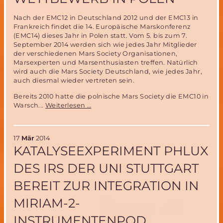
Aussch
Nach der EMC12 in Deutschland 2012 und der EMC13 in
Frankreich findet die 14. Europäische Marskonferenz
(EMC14) dieses Jahr in Polen statt. Vom 5. bis zum 7.
September 2014 werden sich wie jedes Jahr Mitglieder
der verschiedenen Mars Society Organisationen,
Marsexperten und Marsenthusiasten treffen. Natürlich
wird auch die Mars Society Deutschland, wie jedes Jahr,
auch diesmal wieder vertreten sein.
Bereits 2010 hatte die polnische Mars Society die EMC10 in
Mars
Warsch...
Weiterlesen …
Society
veranstaltet
vom
17
Mär
2014
5.-7.September
KATALYSEEXPERIMENT PHLUX
2014
die
DES IRS DER UNI STUTTGART
EMC14
und
BEREIT ZUR INTEGRATION IN
einen
Rover
MIRIAM-2-
Wettbewerb
in
INSTRUMENTENPOD
Polen