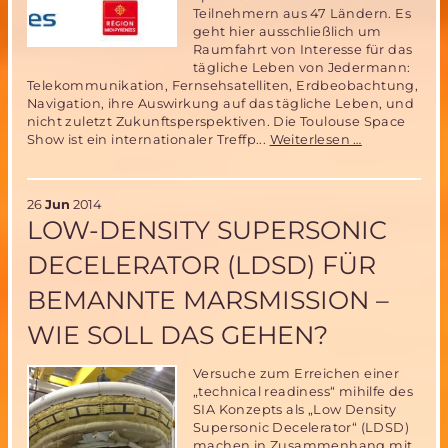
Teilnehmern aus 47 Ländern. Es
geht hier ausschließlich um
Raumfahrt von Interesse für das
tägliche Leben von Jedermann:
Telekommunikation, Fernsehsatelliten, Erdbeobachtung,
Navigation, ihre Auswirkung auf das tägliche Leben, und
nicht zuletzt Zukunftsperspektiven. Die Toulouse Space
Industrie
Show ist ein internationaler Treffp...
Weiterlesen …
beklagt
während
der
26
Jun
2014
Toulouse
LOW-DENSITY SUPERSONIC
Space
Show
DECELERATOR (LDSD) FÜR
das
Fehlen
BEMANNTE MARSMISSION –
von
Raumfahrtin
WIE SOLL DAS GEHEN?
Nachwuchs
Versuche zum Erreichen einer
„technical readiness“ mihilfe des
SIA Konzepts als „Low Density
Supersonic Decelerator“ (LDSD)
machen in Zusammenhang mit