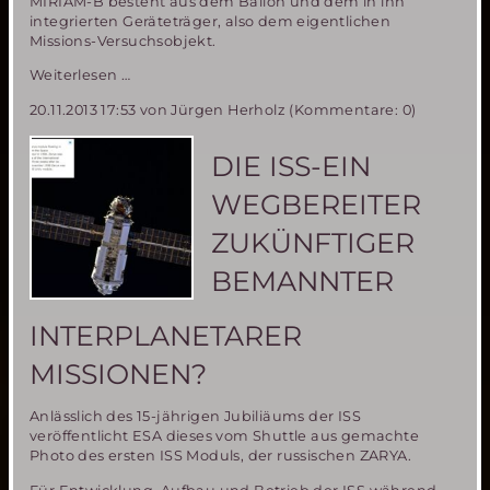
MIRIAM-B besteht aus dem Ballon und dem in ihn
integrierten Geräteträger, also dem eigentlichen
Missions-Versuchsobjekt.
MIRIAM-
Weiterlesen …
2
20.11.2013 17:53
von Jürgen Herholz (Kommentare: 0)
Entwicklung
schreitet
voran-
DIE ISS-EIN
4m
Ballon
WEGBEREITER
fertiggestellt
und
ZUKÜNFTIGER
erfolgreich
getestet!
BEMANNTER
INTERPLANETARER
MISSIONEN?
Anlässlich des 15-jährigen Jubiliäums der ISS
veröffentlicht ESA dieses vom Shuttle aus gemachte
Photo des ersten ISS Moduls, der russischen ZARYA.