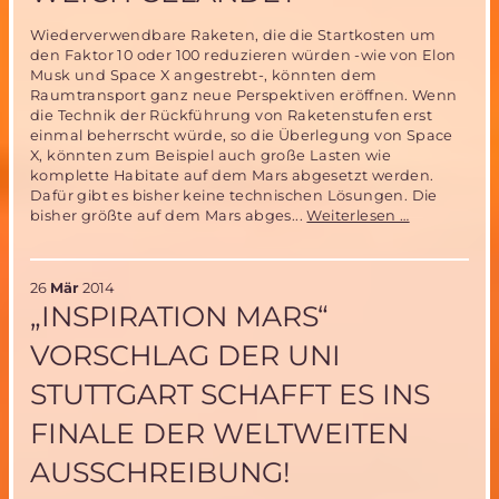
Wiederverwendbare Raketen, die die Startkosten um
den Faktor 10 oder 100 reduzieren würden -wie von Elon
Musk und Space X angestrebt-, könnten dem
Raumtransport ganz neue Perspektiven eröffnen. Wenn
die Technik der Rückführung von Raketenstufen erst
einmal beherrscht würde, so die Überlegung von Space
X, könnten zum Beispiel auch große Lasten wie
komplette Habitate auf dem Mars abgesetzt werden.
Dafür gibt es bisher keine technischen Lösungen. Die
Wiederver
bisher größte auf dem Mars abges...
Weiterlesen …
Raketen
für
den
26
Mär
2014
Mars?
„INSPIRATION MARS“
–
erste
VORSCHLAG DER UNI
Stufe
der
STUTTGART SCHAFFT ES INS
Falcon
9
FINALE DER WELTWEITEN
weich
gelandet
AUSSCHREIBUNG!