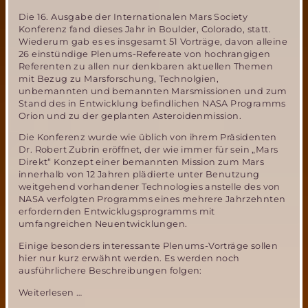
Die 16. Ausgabe der Internationalen Mars Society
Konferenz fand dieses Jahr in Boulder, Colorado, statt.
Wiederum gab es es insgesamt 51 Vorträge, davon alleine
26 einstündige Plenums-Refereate von hochrangigen
Referenten zu allen nur denkbaren aktuellen Themen
mit Bezug zu Marsforschung, Technolgien,
unbemannten und bemannten Marsmissionen und zum
Stand des in Entwicklung befindlichen NASA Programms
Orion und zu der geplanten Asteroidenmission.
Die Konferenz wurde wie üblich von ihrem Präsidenten
Dr. Robert Zubrin eröffnet, der wie immer für sein „Mars
Direkt“ Konzept einer bemannten Mission zum Mars
innerhalb von 12 Jahren plädierte unter Benutzung
weitgehend vorhandener Technologies anstelle des von
NASA verfolgten Programms eines mehrere Jahrzehnten
erfordernden Entwicklugsprogramms mit
umfangreichen Neuentwicklungen.
Einige besonders interessante Plenums-Vorträge sollen
hier nur kurz erwähnt werden. Es werden noch
ausführlichere Beschreibungen folgen:
Neue
Weiterlesen …
Erkenntnisse