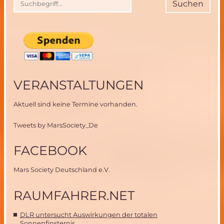
Suchen
Integration
in
MIRIAM-
2-
Instrumentenpod
VERANSTALTUNGEN
Aktuell sind keine Termine vorhanden.
Tweets by MarsSociety_De
FACEBOOK
Mars Society Deutschland e.V.
RAUMFAHRER.NET
DLR untersucht Auswirkungen der totalen
Sonnenfinsternis