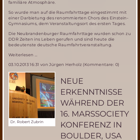
familiäre Atmosphäre.
So wurde man auf die Raumfahrttage eingestimmt mit
einer Darbietung des renommierten Chors des Einstein-
Gymnasiums, dem Veranstaltungsort des ersten Tages.
Die Neubrandenburger Raumfahrttage wurden schon zu
DDR Zeiten ins Leben gerufen und sind heute die
bedeutenste deutsche Raumfahrtveranstaltung.
29.Tage
Weiterlesen …
der
03.10.2013 16:31
von Jürgen Herholz (Kommentare: 0)
Raumfahrt
in
Neubrandenburg-
NEUE
Resumée
ERKENNTNISSE
WÄHREND DER
16. MARSSOCIETY
Dr. Robert Zubrin
KONFERENZ IN
BOULDER, USA