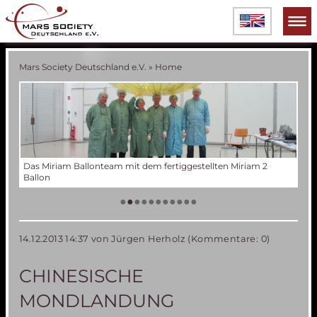
Mars Society Deutschland e.V.
»
Home
Miriam 2
Verschiedene Phasen der Miriam 2 Ballonentwicklung
Tes
Der
Die
Tes
50 
Die
(an
US
•
•
•
•
•
•
•
•
•
•
•
14.12.2013 14:37
von Jürgen Herholz (Kommentare: 0)
CHINESISCHE
MONDLANDUNG