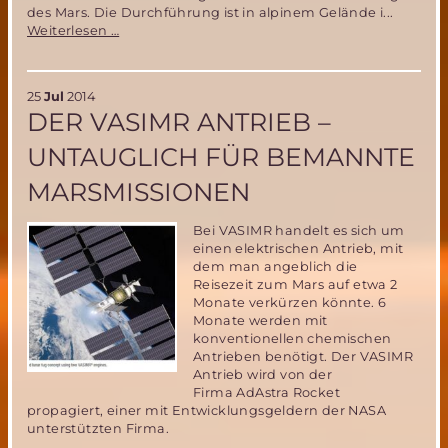
des Mars. Die Durchführung ist in alpinem Gelände i...
ÖWF
Weiterlesen …
kündigt
neue
Mars
25
Jul
2014
Analog
DER VASIMR ANTRIEB –
Mission
„AMADEE-
UNTAUGLICH FÜR BEMANNTE
15“
an
MARSMISSIONEN
Bei VASIMR handelt es sich um
einen elektrischen Antrieb, mit
dem man angeblich die
Reisezeit zum Mars auf etwa 2
Monate verkürzen könnte. 6
Monate werden mit
konventionellen chemischen
Antrieben benötigt. Der VASIMR
Antrieb wird von der
Firma AdAstra Rocket
propagiert, einer mit Entwicklungsgeldern der NASA
unterstützten Firma.