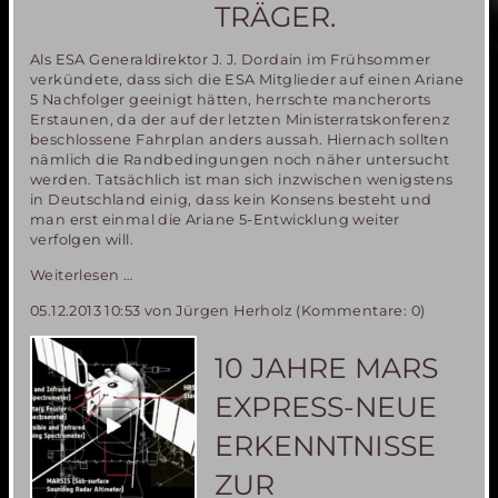
TRÄGER.
Als ESA Generaldirektor J. J. Dordain im Frühsommer
verkündete, dass sich die ESA Mitglieder auf einen Ariane
5 Nachfolger geeinigt hätten, herrschte mancherorts
Erstaunen, da der auf der letzten Ministerratskonferenz
beschlossene Fahrplan anders aussah. Hiernach sollten
nämlich die Randbedingungen noch näher untersucht
werden. Tatsächlich ist man sich inzwischen wenigstens
in Deutschland einig, dass kein Konsens besteht und
man erst einmal die Ariane 5-Entwicklung weiter
verfolgen will.
Kein
Weiterlesen …
Konsens
05.12.2013 10:53
von Jürgen Herholz (Kommentare: 0)
über
den
zukünftigen
10 JAHRE MARS
europäischen
Träger.
EXPRESS-NEUE
ERKENNTNISSE
ZUR