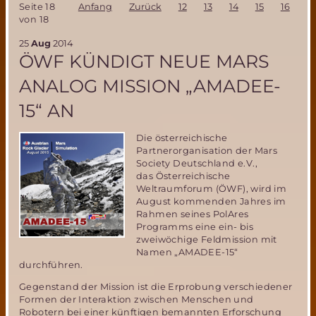
Seite 18
Anfang
Zurück
12
13
14
15
16
17
während
von 18
der
16.
25
Aug
2014
MarsSociety
ÖWF KÜNDIGT NEUE MARS
Konferenz
in
ANALOG MISSION „AMADEE-
Boulder,
USA
15“ AN
Die österreichische
Partnerorganisation der Mars
Society Deutschland e.V.,
das Österreichische
Weltraumforum (ÖWF), wird im
August kommenden Jahres im
Rahmen seines PolAres
Programms eine ein- bis
zweiwöchige Feldmission mit
Namen „AMADEE-15“
durchführen.
Gegenstand der Mission ist die Erprobung verschiedener
Formen der Interaktion zwischen Menschen und
Robotern bei einer künftigen bemannten Erforschung