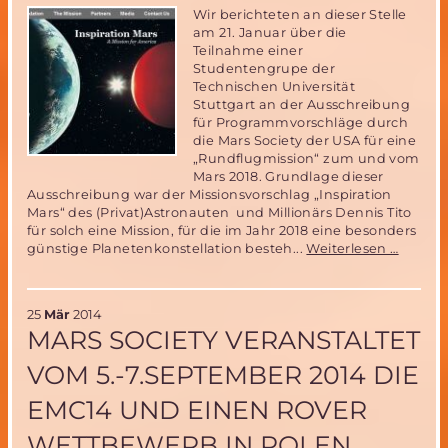
Wir berichteten an dieser Stelle
am 21. Januar über die
Teilnahme einer
Studentengrupe der
Technischen Universität
Stuttgart an der Ausschreibung
für Programmvorschläge durch
die Mars Society der USA für eine
„Rundflugmission“ zum und vom
Mars 2018. Grundlage dieser
Ausschreibung war der Missionsvorschlag „Inspiration
Mars“ des (Privat)Astronauten und Millionärs Dennis Tito
für solch eine Mission, für die im Jahr 2018 eine besonders
„Inspir
günstige Planetenkonstellation besteh...
Weiterlesen …
Mars“
Vorsch
der
25
Mär
2014
Uni
MARS SOCIETY VERANSTALTET
Stuttga
schafft
VOM 5.-7.SEPTEMBER 2014 DIE
es
ins
EMC14 UND EINEN ROVER
Finale
der
WETTBEWERB IN POLEN
weltwe