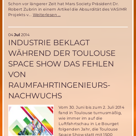
Schon vor längerer Zeit hat Mars Society Präsident Dr.
Robert Zubrin in einem Artikel die Absurdität des VASIMR
Der
Projekts v...
Weiterlesen …
VASIMR
Antrieb
–
04
Jul
2014
untauglich
INDUSTRIE BEKLAGT
für
bemannte
WÄHREND DER TOULOUSE
Marsmissionen
SPACE SHOW DAS FEHLEN
VON
RAUMFAHRTINGENIEURS-
NACHWUCHS
Vom 30. Juni bis zum 2. Juli 2014
fand in Toulouse turnusmäßig,
wie immer im auf die
Luftfahrtschau in Le Bourget
folgenden Jahr, die Toulouse
Space Show statt mit 1500