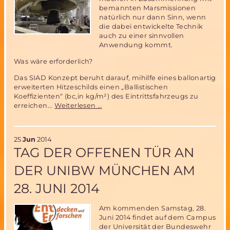
bemannten Marsmissionen
natürlich nur dann Sinn, wenn
die dabei entwickelte Technik
auch zu einer sinnvollen
Anwendung kommt.
Was wäre erforderlich?
Das SIAD Konzept beruht darauf, mihilfe eines ballonartig
erweiterten Hitzeschilds einen „Ballistischen
Koeffizienten“ (bc,in kg/m²) des Eintrittsfahrzeugs zu
Low-
erreichen...
Weiterlesen …
Density
Supersonic
Decelerator
25
Jun
2014
(LDSD)
TAG DER OFFENEN TÜR AN
für
bemannte
DER UNIBW MÜNCHEN AM
Marsmission
–
28. JUNI 2014
wie
soll
das
Am kommenden Samstag, 28.
gehen?
Juni 2014 findet auf dem Campus
der Universität der Bundeswehr