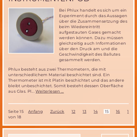
Bei Phlux handelt es sich um ein
Experiment durch das Aussagen
über die Zusammensetzung des
beim Wiedereintritt
aufgestauten Gases gemacht
werden können. Dazu müssen
gleichzeitig auch Informationen
über den Druck am und die
Geschwindigkeit des Ballutes
gesammelt werden.
Phlux besteht aus zwei Thermometern, die mit
unterschiedlichem Material beschichtet sind. Ein
Thermometer ist mit Platin beschichtet und das andere
bleibt unbeschichtet. Somit besteht dessen Oberfläche
Katalyseexperiment
aus Glas. Pl...
Weiterlesen …
Phlux
des
IRS
Seite 15
Anfang
Zurück
12
13
14
15
16
17
der
von 18
Uni
Stuttgart
bereit
zur