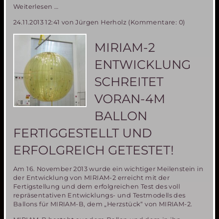
10
Weiterlesen …
Jahre
24.11.2013 12:41
von Jürgen Herholz (Kommentare: 0)
Mars
Express-
neue
MIRIAM-2
Erkenntnisse
zur
ENTWICKLUNG
Vergangenheit
des
SCHREITET
Mars
VORAN-4M
BALLON
FERTIGGESTELLT UND
ERFOLGREICH GETESTET!
Am 16. November 2013 wurde ein wichtiger Meilenstein in
der Entwicklung von MIRIAM-2 erreicht mit der
Fertigstellung und dem erfolgreichen Test des voll
repräsentativen Entwicklungs- und Testmodells des
Ballons für MIRIAM-B, dem „Herzstück“ von MIRIAM-2.