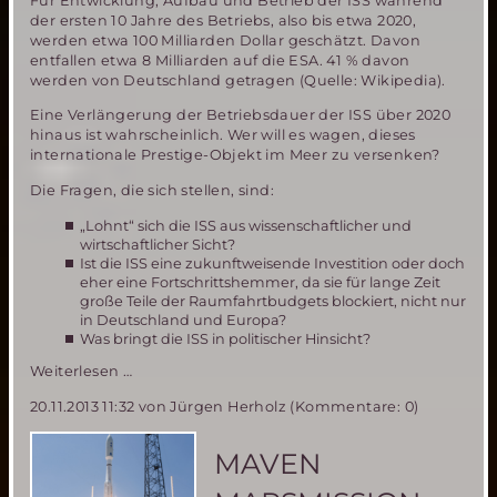
Für Entwicklung, Aufbau und Betrieb der ISS während
der ersten 10 Jahre des Betriebs, also bis etwa 2020,
werden etwa 100 Milliarden Dollar geschätzt. Davon
entfallen etwa 8 Milliarden auf die ESA. 41 % davon
werden von Deutschland getragen (Quelle: Wikipedia).
Eine Verlängerung der Betriebsdauer der ISS über 2020
hinaus ist wahrscheinlich. Wer will es wagen, dieses
internationale Prestige-Objekt im Meer zu versenken?
Die Fragen, die sich stellen, sind:
„Lohnt“ sich die ISS aus wissenschaftlicher und
wirtschaftlicher Sicht?
Ist die ISS eine zukunftweisende Investition oder doch
eher eine Fortschrittshemmer, da sie für lange Zeit
große Teile der Raumfahrtbudgets blockiert, nicht nur
in Deutschland und Europa?
Was bringt die ISS in politischer Hinsicht?
Die
Weiterlesen …
ISS-
20.11.2013 11:32
von Jürgen Herholz (Kommentare: 0)
ein
Wegbereiter
zukünftiger
MAVEN
bemannter
interplanetarer