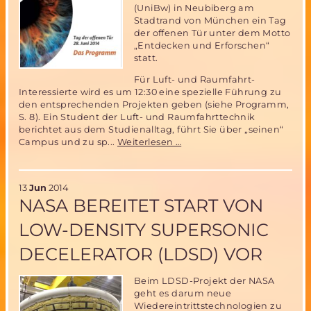
(UniBw) in Neubiberg am
Stadtrand von München ein Tag
der offenen Tür unter dem Motto
„Entdecken und Erforschen“
statt.
Für Luft- und Raumfahrt-
Interessierte wird es um 12:30 eine spezielle Führung zu
den entsprechenden Projekten geben (siehe Programm,
S. 8). Ein Student der Luft- und Raumfahrttechnik
berichtet aus dem Studienalltag, führt Sie über „seinen“
Tag
Campus und zu sp...
Weiterlesen …
der
offenen
Tür
13
Jun
2014
an
NASA BEREITET START VON
der
UniBw
LOW-DENSITY SUPERSONIC
München
am
DECELERATOR (LDSD) VOR
28.
Juni
2014
Beim LDSD-Projekt der NASA
geht es darum neue
Wiedereintrittstechnologien zu