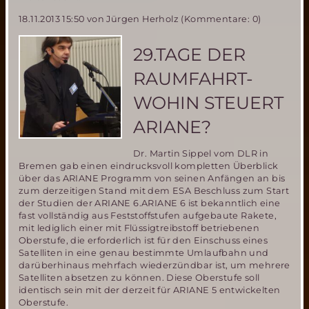
Marsmission
18.11.2013 15:50
von Jürgen Herholz (Kommentare: 0)
und
ARCHIMEDES-
Neue
29.TAGE DER
Erkenntnisse
zu
RAUMFAHRT-
Leben
auf
WOHIN STEUERT
dem
Mars?
ARIANE?
Dr. Martin Sippel vom DLR in
Bremen gab einen eindrucksvoll kompletten Überblick
über das ARIANE Programm von seinen Anfängen an bis
zum derzeitigen Stand mit dem ESA Beschluss zum Start
der Studien der ARIANE 6.ARIANE 6 ist bekanntlich eine
fast vollständig aus Feststoffstufen aufgebaute Rakete,
mit lediglich einer mit Flüssigtreibstoff betriebenen
Oberstufe, die erforderlich ist für den Einschuss eines
Satelliten in eine genau bestimmte Umlaufbahn und
darüberhinaus mehrfach wiederzündbar ist, um mehrere
Satelliten absetzen zu können. Diese Oberstufe soll
identisch sein mit der derzeit für ARIANE 5 entwickelten
Oberstufe.