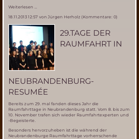
29.Tage
Weiterlesen …
der
18.11.2013 12:57
von Jürgen Herholz (Kommentare: 0)
Raumfahrt-
wohin
steuert
29.TAGE DER
ARIANE?
RAUMFAHRT IN
NEUBRANDENBURG-
RESUMÉE
Bereits zum 29. mal fanden dieses Jahr die
Raumfahrttage in Neubrandenburg statt. Vom 8. bis zum
10. November trafen sich wieder Raumfahrtexperten und
-Begeisterte.
Besonders hervorzuheben ist die während der
Neubrandenburge Raumfahrttage vorherrschende