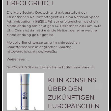
ERFOLGREICH
Die Mars Society Deutschland e.V. gratuliert der
Chinesischen Raumfahrtagentur China National Space
Administration (国家航天局) zur erfolgreichen weichen
Mondlandung am heutigen 14. Dezember 2013 um 14.13
Uhr. China ist damit die dritte Nation, der eine weiche
Mondlandung gelungen ist.
Aktuelle Berichterstattung im chinesischen
Staatsfernsehen in englischer Sprache:
http://english.cntv.cn/live/p2p/
Chinesische
Weiterlesen …
Mondlandung
09.12.2013 15:01
von Jürgen Herholz (Kommentare: 0)
erfolgreich
KEIN KONSENS
ÜBER DEN
ZUKÜNFTIGEN
EUROPÄISCHEN