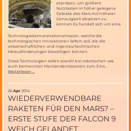
erproben, um größere
Nutzlasten in höher gelegene
Gebiete des Mars mit höherer
Genauigkeit absetzen zu
können.Es handelt sich um eine
Technologiedemonstrationsmission, welche die
technologischen Innovationen liefern soll, die die
wissenschaftlichen und ingenieurtechnischen
Herausforderungen bewältigen können.
Diese Technologien sollen sowohl bei robotischen wie
auch bemannten Marslandemissionen zum Eins...
NASA
Weiterlesen …
bereitet
Start
von
26
Apr
2014
Low-
WIEDERVERWENDBARE
Density
Supersonic
RAKETEN FÜR DEN MARS? –
Decelerator
(LDSD)
ERSTE STUFE DER FALCON 9
vor
WEICH GELANDET