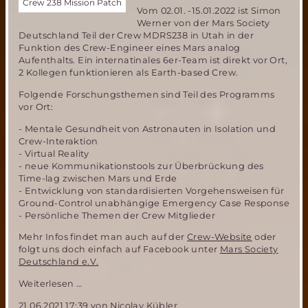
Crew 238 Mission Patch
Vom 02.01. -15.01.2022 ist Simon
Werner von der Mars Society
Deutschland Teil der Crew MDRS238 in Utah in der
Funktion des Crew-Engineer eines Mars analog
Aufenthalts. Ein internatinales 6er-Team ist direkt vor Ort,
2 Kollegen funktionieren als Earth-based Crew.
Folgende Forschungsthemen sind Teil des Programms
vor Ort:
- Mentale Gesundheit von Astronauten in Isolation und
Crew-Interaktion
- Virtual Reality
- neue Kommunikationstools zur Überbrückung des
Time-lag zwischen Mars und Erde
- Entwicklung von standardisierten Vorgehensweisen für
Ground-Control unabhängige Emergency Case Response
- Persönliche Themen der Crew Mitglieder
Mehr Infos findet man auch auf der
Crew-Website
oder
folgt uns doch einfach auf Facebook unter
Mars Society
Deutschland e.V.
Mitglied
Weiterlesen …
der
21.06.2021 17:39
von Nicolay Kübler
MSD