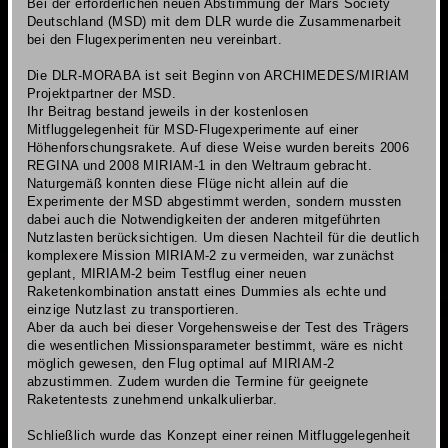
Bei der erforderlichen neuen Abstimmung der Mars Society
Deutschland (MSD) mit dem DLR wurde die Zusammenarbeit
bei den Flugexperimenten neu vereinbart.
Die DLR-MORABA ist seit Beginn von ARCHIMEDES/MIRIAM
Projektpartner der MSD.
Ihr Beitrag bestand jeweils in der kostenlosen
Mitfluggelegenheit für MSD-Flugexperimente auf einer
Höhenforschungsrakete. Auf diese Weise wurden bereits 2006
REGINA und 2008 MIRIAM-1 in den Weltraum gebracht.
Naturgemäß konnten diese Flüge nicht allein auf die
Experimente der MSD abgestimmt werden, sondern mussten
dabei auch die Notwendigkeiten der anderen mitgeführten
Nutzlasten berücksichtigen. Um diesen Nachteil für die deutlich
komplexere Mission MIRIAM-2 zu vermeiden, war zunächst
geplant, MIRIAM-2 beim Testflug einer neuen
Raketenkombination anstatt eines Dummies als echte und
einzige Nutzlast
zu transportieren.
Aber da auch bei dieser Vorgehensweise der Test des Trägers
die wesentlichen Missionsparameter bestimmt, wäre es nicht
möglich gewesen, den Flug optimal auf MIRIAM-2
abzustimmen. Zudem wurden die Termine für geeignete
Raketentests zunehmend unkalkulierbar.
Schließlich wurde das Konzept einer reinen Mitfluggelegenheit