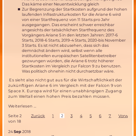
Das käme einer Neuentwicklung gleich
Zur Begrenzung der Startkosten aufgrund der hohen
laufenden Infrastrukturkosten für die Ariane 6 wird
von einer Startfrequenz von 11 Starts pro Jahr
ausgegangen. Das erscheint schwer erreichbar
angesichts der tatsächlichen Startfrequenz des
Vorgängers Ariane 5 in den letzten Jahren: 2017-6
Starts, 2018-6 Starts, 2019-4 Starts, 2020-bis November
3 Starts. Es ist nicht abzusehen, dass sich das
demnächst ändern wird, selbst wenn alle
institutionellen europäischen Satellitenbetreiber
gezwungen würden, die Ariane 6 trotz höherer
Startkosten im Vergleich zur Falcon 9 zu benutzen.
Was politisch ohnehin nicht durchsetzbar wäre.
Es sieht also nicht gut aus für die Wirtschaftlichkeit der
zukünftigen Ariane 6 im Vergleich mit der Falcon 9 von
Space X. Europa wird für einen unabhängigen Zugang
zum Weltall einen hohen Preis bezahlen müssen.
Ariane
Weiterlesen …
6
Seite 2
Zurück
1
2
3
4
5
6
7
Vorwärts
–
von 18
Europas
Antwort
24
Sep
2018
auf