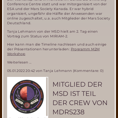
Conference Centre statt und war mitorganisiert von der
ESA und der Mars Society Kanada. Er war hybrid
organisiert, ungefähr die Hälfte der Anwesenden war
online zugeschaltet, u.a. auch Mitglieder der Mars Society
Deutschland.
Tanja Lehmann von der MSD hielt am 2. Tag einen
Vortrag zum Status von MIRIAM-2.
Hier kann man die Timeline nachlesen und auch einige
der Präsentationen herunterladen:
Programm M2M
Workshop
MSD
Weiterlesen …
Teilnahme
05.01.2022 20:42
von Tanja Lehmann (Kommentare: 0)
an
Moving
to
MITGLIED DER
Mars
Workshop
MSD IST TEIL
der
ESA
DER CREW VON
MDRS238