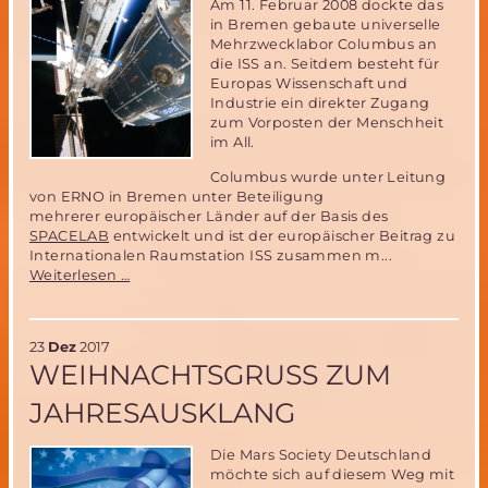
Am 11. Februar 2008 dockte das
in Bremen gebaute universelle
Mehrzwecklabor Columbus an
die ISS an. Seitdem besteht für
Europas Wissenschaft und
Industrie ein direkter Zugang
zum Vorposten der Menschheit
im All.
Columbus wurde unter Leitung
von ERNO in Bremen unter Beteiligung
mehrerer europäischer Länder auf der Basis des
SPACELAB
entwickelt und ist der europäischer Beitrag zu
Internationalen Raumstation ISS zusammen m...
10
Weiterlesen …
Jahre
COLUMBUS-
der
23
Dez
2017
europäische
WEIHNACHTSGRUSS ZUM J
Beitrag
zur
AHRESAUSKLANG
ISS
Die Mars Society Deutschland
möchte sich auf diesem Weg mit