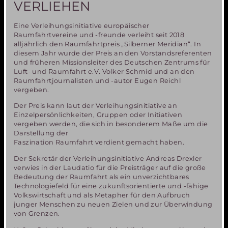
VERLIEHEN
Eine Verleihungsinitiative europäischer
Raumfahrtvereine und -freunde verleiht seit 2018
alljährlich den Raumfahrtpreis „Silberner Meridian“. In
diesem Jahr wurde der Preis an den Vorstandsreferenten
und früheren Missionsleiter des Deutschen Zentrums für
Luft- und Raumfahrt e.V. Volker Schmid und an den
Raumfahrtjournalisten und -autor Eugen Reichl
vergeben.
Der Preis kann laut der Verleihungsinitiative an
Einzelpersönlichkeiten, Gruppen oder Initiativen
vergeben werden, die sich in besonderem Maße um die
Darstellung der
Faszination Raumfahrt verdient gemacht haben.
Der Sekretär der Verleihungsinitiative Andreas Drexler
verwies in der Laudatio für die Preisträger auf die große
Bedeutung der Raumfahrt als ein unverzichtbares
Technologiefeld für eine zukunftsorientierte und -fähige
Volkswirtschaft und als Metapher für den Aufbruch
junger Menschen zu neuen Zielen und zur Überwindung
von Grenzen.