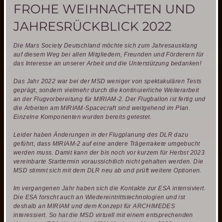
retten!
FROHE WEIHNACHTEN UND
JAHRESRÜCKBLICK 2022
Die Mars Society Deutschland möchte sich zum Jahresausklang
auf diesem Weg bei allen Mitgliedern, Freunden und Förderern für
das Interesse an unserer Arbeit und die Unterstützung bedanken!
Das Jahr 2022 war bei der MSD weniger von spektakulären Tests
geprägt, sondern vielmehr durch die kontinuierliche Weiterarbeit
an der Flugvorbereitung für MIRIAM-2. Der Flugballon ist fertig und
die Arbeiten am MIRIAM-Spacecraft sind weitgehend im Plan.
Einzelne Komponenten wurden bereits getestet.
Leider haben Änderungen in der Flugplanung des DLR dazu
geführt, dass MIRIAM-2 auf eine andere Trägerrakete umgebucht
werden muss. Damit kann der bis noch vor kurzem für Herbst 2023
vereinbarte Starttermin voraussichtlich nicht gehalten werden. Die
MSD stimmt sich mit dem DLR neu ab und prüft weitere Optionen.
Im vergangenen Jahr haben sich die Kontakte zur ESA intensiviert.
Die ESA forscht auch an Wiedereintrittstechnologien und ist
deshalb an MIRIAM und dem Konzept für ARCHIMEDES
interessiert. So hat die MSD virtuell mit einem entsprechenden