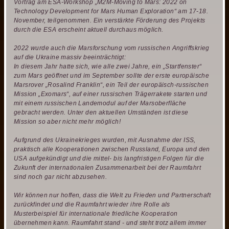
Vortrag am ESA-Workshop „M2M-Moving to Mars: 2022 on
Technology Development for Mars Human Exploration“ am 17-18.
November, teilgenommen. Ein verstärkte Förderung des Projekts
durch die ESA erscheint aktuell durchaus möglich.
2022 wurde auch die Marsforschung vom russischen Angriffskrieg
auf die Ukraine massiv beeinträchtigt:
In diesem Jahr hatte sich, wie alle zwei Jahre, ein „Startfenster“
zum Mars geöffnet und im September sollte der erste europäische
Marsrover „Rosalind Franklin“, ein Teil der europäisch-russischen
Mission „Exomars“, auf einer russischen Trägerrakete starten und
mit einem russischen Landemodul auf der Marsoberfläche
gebracht werden. Unter den aktuellen Umständen ist diese
Mission so aber nicht mehr möglich!
Aufgrund des Ukrainekrieges wurden, mit Ausnahme der ISS,
praktisch alle Kooperationen zwischen Russland, Europa und den
USA aufgekündigt und die mittel- bis langfristigen Folgen für die
Zukunft der internationalen Zusammenarbeit bei der Raumfahrt
sind noch gar nicht abzusehen.
Wir können nur hoffen, dass die Welt zu Frieden und Partnerschaft
zurückfindet und die Raumfahrt wieder ihre Rolle als
Musterbeispiel für internationale friedliche Kooperation
übernehmen kann. Raumfahrt stand - und steht trotz allem immer