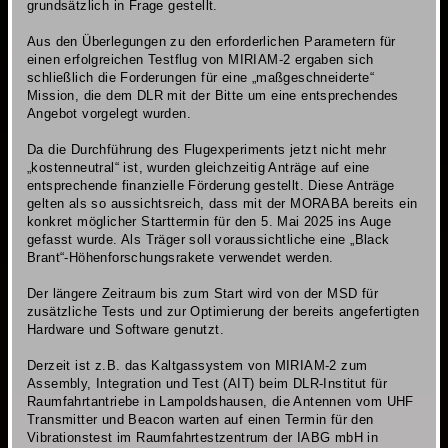
grundsätzlich in Frage gestellt.
Aus den Überlegungen zu den erforderlichen Parametern für
einen erfolgreichen Testflug von MIRIAM-2 ergaben sich
schließlich die Forderungen für eine „maßgeschneiderte“
Mission, die dem DLR mit der Bitte um eine entsprechendes
Angebot vorgelegt wurden.
Da die Durchführung des Flugexperiments jetzt nicht mehr
„kostenneutral“ ist, wurden gleichzeitig Anträge auf eine
entsprechende finanzielle Förderung gestellt. Diese Anträge
gelten als so aussichtsreich, dass mit der MORABA bereits ein
konkret möglicher Starttermin für den 5. Mai 2025 ins
Auge
gefasst wurde. Als Träger soll voraussichtliche eine „Black
Brant“-Höhenforschungsrakete verwendet werden.
Der längere Zeitraum bis zum Start wird von der MSD für
zusätzliche Tests und zur Optimierung der bereits angefertigten
Hardware und Software genutz
t.
Derzeit ist z.B. das Kaltgassystem von MIRIAM-2 zum
Assembly, Integration und Test (AIT) beim DLR-Institut für
Raumfahrtantriebe in Lampoldshausen, die Antennen vom UHF
Transmitter und Beacon warten auf einen Termin für den
Vibrationstest im Raumfahrtestzentrum der IABG mbH in