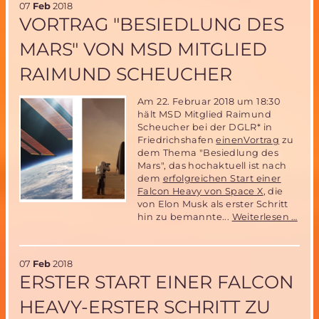
07
Feb
2018
in
VORTRAG "BESIEDLUNG DES
Pasadena,
USA
MARS" VON MSD MITGLIED
RAIMUND SCHEUCHER
Am 22. Februar 2018 um 18:30
hält MSD Mitglied Raimund
Scheucher bei der DGLR* in
Friedrichshafen
einenVortrag
zu
dem Thema "Besiedlung des
Mars", das hochaktuell ist nach
dem
erfolgreichen Start einer
Falcon Heavy von Space X
, die
von Elon Musk als erster Schritt
Vort
hin zu bemannte...
Weiterlesen …
"Bes
des
Mars
07
Feb
2018
Von
ERSTER START EINER FALCON
MS
Mitg
HEAVY-ERSTER SCHRITT ZU
Rai
Sch