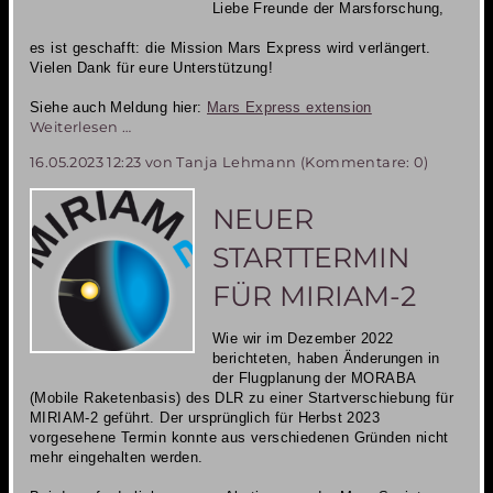
Liebe Freunde der Marsforschung,
es ist geschafft: die Mission Mars Express wird verlängert.
Vielen Dank für eure Unterstützung!
Siehe auch Meldung hier:
Mars Express extension
Mars
Weiterlesen …
Express
16.05.2023 12:23
von Tanja Lehmann (Kommentare: 0)
ist
gerettet
und
NEUER
wird
verlängert
STARTTERMIN
FÜR MIRIAM-2
Wie wir im Dezember 2022
berichteten, haben Änderungen in
der Flugplanung der MORABA
(Mobile Raketenbasis) des DLR zu einer Startverschiebung für
MIRIAM-2 geführt. Der ursprünglich für Herbst 2023
vorgesehene Termin konnte aus verschiedenen Gründen nicht
mehr eingehalten werden.