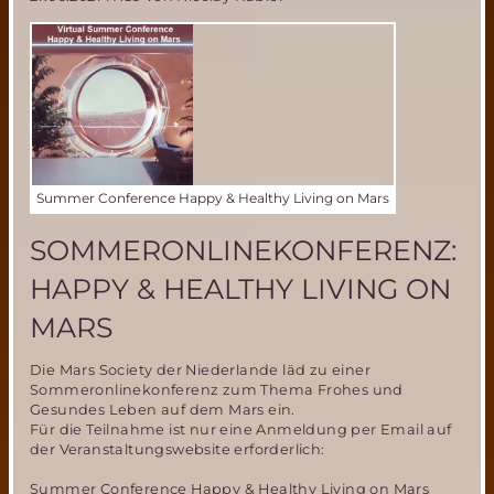
ist
Teil
der
Crew
von
MDRS238
Summer Conference Happy & Healthy Living on Mars
SOMMERONLINEKONFERENZ:
HAPPY & HEALTHY LIVING ON
MARS
Die Mars Society der Niederlande läd zu einer
Sommeronlinekonferenz zum Thema Frohes und
Gesundes Leben auf dem Mars ein.
Für die Teilnahme ist nur eine Anmeldung per Email auf
der Veranstaltungswebsite erforderlich:
Summer Conference Happy & Healthy Living on Mars