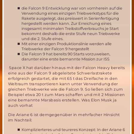
die Falcon 9 Entwicklung war von vornherein auf die
Verwendung eines einzigen Triebwerkstyps für die
Rakete ausgelegt, das preiswert in Serienfertigung
hergestellt werden kann. Zur Erreichung eines
insgesamt minimalen Treibstoffverbrauchs je Start
bekommt deshalb die erste Stufe neun Triebwerke
und die 2. Stufe eines.
Mit einer einzigen Produktionslinie werden alle
Triebwerke der Falcon 9 hergestellt
Die Falcon 9 hat bereits 90 Starts vorzuweisen,
darunter eine erste bemannte Mission zur ISS
Space X hat darüber hinaus mit der Falcon Heavy bereits
eine aus der Falcon 9 abgeleitete Schwerlastrakete
erfolgreich gestartet, die mit 65 t das Dreifache in den
Weltraum transportieren kann unter Verwendung der
gleichen Triebwerke wie die Falcon 9. So ließen sich zum
Beispiel etwa 20 t zum Mars schaffen und mit 2 Missionen
eine bemannte Marsbasis erstellen. Was Elon Musk ja
auch vorhat
Die Ariane 6 ist demgegenüber in mehrfacher Hinsicht
im Nachteil:
Komplizierteres und teureres Konzept: In der Ariane 6