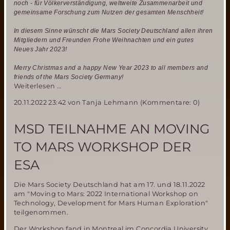
noch - für Völkerverständigung, weltweite Zusammenarbeit und
gemeinsame Forschung zum Nutzen der gesamten Menschheit!
In diesem Sinne wünscht die Mars Society Deutschland allen ihren
Mitgliedern und Freunden Frohe Weihnachten und ein gutes
Neues Jahr 2023!
Merry Christmas and a happy New Year 2023 to all members and
friends of the Mars Society Germany!
Frohe
Weiterlesen …
Weihnachten
20.11.2022 23:42
von Tanja Lehmann (Kommentare: 0)
und
Jahresrückblick
2022
MSD TEILNAHME AN MOVING
TO MARS WORKSHOP DER
ESA
Die Mars Society Deutschland hat am 17. und 18.11.2022
am "Moving to Mars: 2022 International Workshop on
Technology, Development for Mars Human Exploration"
teilgenommen.
Der Workshop fand in Montreal im Concordia University