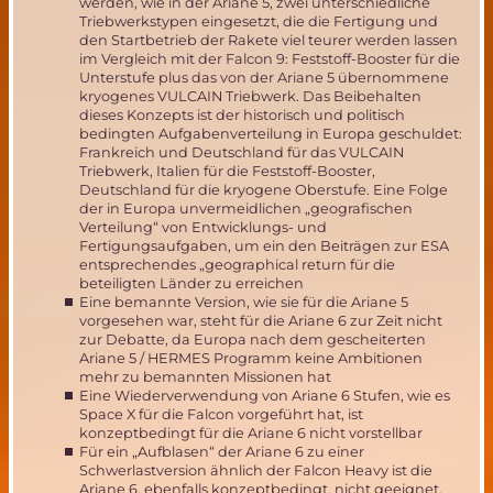
werden, wie in der Ariane 5, zwei unterschiedliche
Triebwerkstypen eingesetzt, die die Fertigung und
den Startbetrieb der Rakete viel teurer werden lassen
im Vergleich mit der Falcon 9: Feststoff-Booster für die
Unterstufe plus das von der Ariane 5 übernommene
kryogenes VULCAIN Triebwerk. Das Beibehalten
dieses Konzepts ist der historisch und politisch
bedingten Aufgabenverteilung in Europa geschuldet:
Frankreich und Deutschland für das VULCAIN
Triebwerk, Italien für die Feststoff-Booster,
Deutschland für die kryogene Oberstufe. Eine Folge
der in Europa unvermeidlichen „geografischen
Verteilung“ von Entwicklungs- und
Fertigungsaufgaben, um ein den Beiträgen zur ESA
entsprechendes „geographical return für die
beteiligten Länder zu erreichen
Eine bemannte Version, wie sie für die Ariane 5
vorgesehen war, steht für die Ariane 6 zur Zeit nicht
zur Debatte, da Europa nach dem gescheiterten
Ariane 5 / HERMES Programm keine Ambitionen
mehr zu bemannten Missionen hat
Eine Wiederverwendung von Ariane 6 Stufen, wie es
Space X für die Falcon vorgeführt hat, ist
konzeptbedingt für die Ariane 6 nicht vorstellbar
Für ein „Aufblasen“ der Ariane 6 zu einer
Schwerlastversion ähnlich der Falcon Heavy ist die
Ariane 6, ebenfalls konzeptbedingt, nicht geeignet.