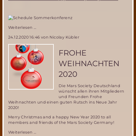
Sommeronlinekonferenz:
Weiterlesen …
Happy
24.12.2020 16:46
von Nicolay Kübler
&
Healthy
Living
FROHE
on
Mars
WEIHNACHTEN
2020
Die Mars Society Deutschland
wünscht allen ihren Mitgliedern
und Freunden Frohe
Weihnachten und einen guten Rutsch ins Neue Jahr
2020!
Merry Christmas and a happy New Year 2020 to all
members and friends of the Mars Society Germany!
Frohe
Weiterlesen …