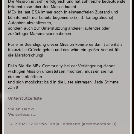
Die Mission ist sehr erfolgreich
und hat zahlreiche bedeutdende
Erkenntnisse über den Mars erbracht.
MEx ist laut ESA immer noch in einwandfreien Zustand und
könnte nicht nur bereits begonnene (z. B. kartografische)
Aufgaben abschliessen,
sondern auch zur Unterstützung anderer laufender oder
zukünftiger Marsmissionen dienen.
Für eine Beendigung dieser Mission könnte es damit allenfalls
finanzielle Gründe geben und das wäre ein großer Verlust für
die Marsforschung!
Falls Sie die MEx Community bei der Verlängerung dieser
wichtigen Mission unterstützen möchten, müssen sie nur
diesen Link öffnen
und sich möglichst bald in die Liste eintragen. Jede Stimme
zählt!
Unterstützerliste
Vielen Dank!
Helft
Weiterlesen …
uns,
16.12.2022 22:59
von Tanja Lehmann (Kommentare: 0)
MEX
zu