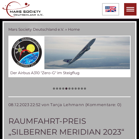
Mars Society Deutschland e.V.
»
Home
Der Airbus A310 "Zero-G" im Steigflug
Die
Tes
50 
Die
(an
US
•
•
•
•
•
•
•
•
•
•
•
08.12.2023 22:52
von Tanja Lehmann (Kommentare: 0)
RAUMFAHRT-PREIS
„SILBERNER MERIDIAN 2023“