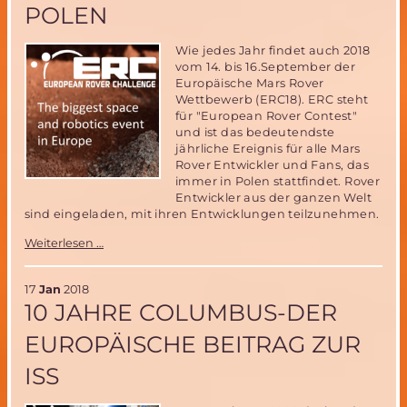
POLEN
Marsmission
Wie jedes Jahr findet auch 2018
vom 14. bis 16.September der
Europäische Mars Rover
Wettbewerb (ERC18). ERC steht
für "European Rover Contest"
und ist das bedeutendste
jährliche Ereignis für alle Mars
Rover Entwickler und Fans, das
immer in Polen stattfindet. Rover
Entwickler aus der ganzen Welt
sind eingeladen, mit ihren Entwicklungen teilzunehmen.
Europäischer
Weiterlesen …
Mars
Rover
Wettbewerb
17
Jan
2018
14.-16.9.2018
10 JAHRE COLUMBUS-DER
in
Polen
EUROPÄISCHE BEITRAG ZUR
ISS