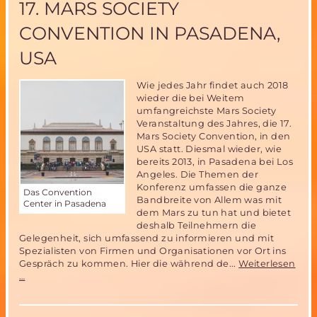
17. MARS SOCIETY
eine
bezahlbare
CONVENTION IN PASADENA,
bemannte
Mondmission
USA
vor
Wie jedes Jahr findet auch 2018
wieder die bei Weitem
umfangreichste Mars Society
Veranstaltung des Jahres, die 17.
Mars Society Convention, in den
USA statt. Diesmal wieder, wie
bereits 2013, in Pasadena bei Los
Angeles. Die Themen der
Konferenz umfassen die ganze
Das Convention
Bandbreite von Allem was mit
Center in Pasadena
dem Mars zu tun hat und bietet
deshalb Teilnehmern die
Gelegenheit, sich umfassend zu informieren und mit
Spezialisten von Firmen und Organisationen vor Ort ins
Gespräch zu kommen. Hier die während de...
Weiterlesen
17.
…
Mars
Society
Convention