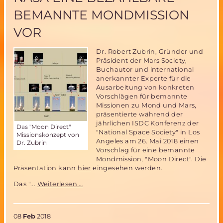
Bundeswehr
BEMANNTE MONDMISSION
München
VOR
Dr. Robert Zubrin, Gründer und
Präsident der Mars Society,
Buchautor und international
anerkannter Experte für die
Ausarbeitung von konkreten
Vorschlägen für bemannte
Missionen zu Mond und Mars,
präsentierte während der
jährlichen ISDC Konferenz der
Das "Moon Direct"
"National Space Society" in Los
Missionskonzept von
Angeles am 26. Mai 2018 einen
Dr. Zubrin
Vorschlag für eine bemannte
Mondmission, "Moon Direct". Die
Präsentation kann
hier
eingesehen werden.
Die
Das "...
Weiterlesen …
Mars
Society
schlägt
08
Feb
2018
NASA