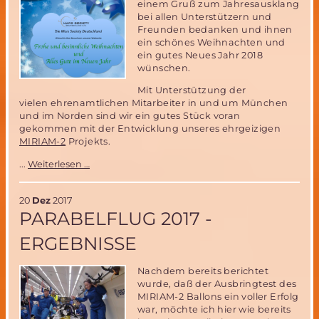
einem Gruß zum Jahresausklang
bei allen Unterstützern und
Freunden bedanken und ihnen
ein schönes Weihnachten und
ein gutes Neues Jahr 2018
wünschen.
Mit Unterstützung der
vielen ehrenamtlichen Mitarbeiter in und um München
und im Norden sind wir ein gutes Stück voran
gekommen mit der Entwicklung unseres ehrgeizigen
MIRIAM-2
Projekts.
Weihnachtsgruß
...
Weiterlesen …
zum
Jahresausklang
20
Dez
2017
PARABELFLUG 2017 -
ERGEBNISSE
Nachdem bereits berichtet
wurde, daß der Ausbringtest des
MIRIAM-2 Ballons ein voller Erfolg
war, möchte ich hier wie bereits