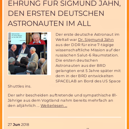
EHRUNG FÜR SIGMUND JÄHN,
Space
X
DEN ERSTEN DEUTSCHEN
und
Co.
ASTRONAUTEN IM ALL
?
Der erste deutsche Astronaut im
Weltall war
Dr. Sigmund Jähn
aus der DDR für eine 7-tägige
wissenschaftliche Mission auf der
russischen Salut-6 Raumstation.
Die ersten deutschen
Astronauten aus der BRD
gelangten erst 5 Jahre später mit
dem in der BRD entwickelten
SPACELAB an Bord des US Space
Shuttles ins.
Der sehr bescheiden auftretende und sympathische 81-
Jährige aus dem Vogtland nahm bereits mehrfach an
Ehrung
den alljährlich ...
Weiterlesen …
für
Sigmund
Jähn,
27
Jun
2018
den