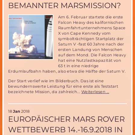
BEMANNTER MARSMISSION?
Am 6. Februar startete die erste
Falcon Heavy des kalifornischen
Raumfahrtunternehmens Space
X von Cape Kennedy vom
symbolträchtigen Startplatz der
Saturn V -fast 60 Jahre nach der
ersten Landung von Menschen
auf dem Mond. Die Falcon Heavy
hat eine Nutzlastkapazität von
63 t in eine niedrige
Erdumlaufbahn haben, also etwa die Hälfte der Saturn V.
Der Start verlief wie im Bilderbuch. Das ist eine
bewundernswerte Leistung für eine erste als Teststart
Erster
bezeichnete Mission, da zahlreich...
Weiterlesen …
Start
einer
Falcon
18
Jan
2018
Heavy-
EUROPÄISCHER MARS ROVER
erster
Schritt
WETTBEWERB 14.-16.9.2018 IN
zu
bemannter