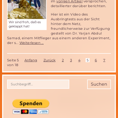
im
vorigen Artikel
versprochen,
detaillierter darüber berichten.
Hier ist ein Video des
Ausbringtests aus der Sicht
Wir sind froh, daß es
hinter dem Netz,
geklappt hat!
freundlicherweise zur Verfügung
gestellt von Dr. Yarjan Abdul
Samad, einem Mitflieger aus einem anderen Experiment,
Parabelflug
der s...
Weiterlesen …
2017
-
Ergebnisse
Seite 5
Anfang
Zurück
2
3
4
5
6
7
8
von 18
Suchen