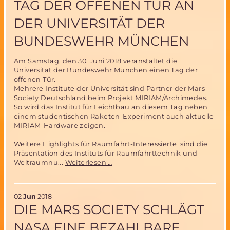
TAG DER OFFENEN TÜR AN
ersten
deutschen
DER UNIVERSITÄT DER
Astronauten
im
BUNDESWEHR MÜNCHEN
All
Am Samstag, den 30. Juni 2018 veranstaltet die
Universität der Bundeswehr München einen Tag der
offenen Tür.
Mehrere Institute der Universität sind Partner der Mars
Society Deutschland beim Projekt MIRIAM/Archimedes.
So wird das Institut für Leichtbau an diesem Tag neben
einem studentischen Raketen-Experiment auch aktuelle
MIRIAM-Hardware zeigen.
Weitere Highlights für Raumfahrt-Interessierte sind die
Präsentation des Instituts für Raumfahrttechnik und
Tag
Weltraumnu...
Weiterlesen …
der
offenen
Tür
02
Jun
2018
an
DIE MARS SOCIETY SCHLÄGT
der
Universität
NASA EINE BEZAHLBARE
der