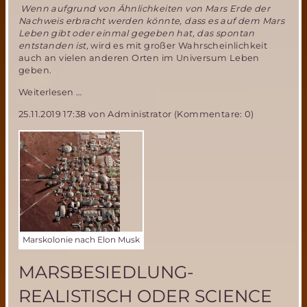
Wenn aufgrund von Ähnlichkeiten von Mars Erde der
Nachweis erbracht werden könnte, dass es auf dem Mars
Leben gibt oder einmal gegeben hat, das spontan
entstanden ist,
wird es mit großer Wahrscheinlichkeit
auch an vielen anderen Orten im Universum Leben
geben.
Gab
Weiterlesen …
oder
25.11.2019 17:38
von Administrator (Kommentare: 0)
Gibt
es
Leben
auf
dem
Mars?
Marskolonie nach Elon Musk
MARSBESIEDLUNG-
REALISTISCH ODER SCIENCE