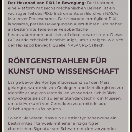
Der Hexapod von PIXL in Bewegung:
Der Hexapod,
eine Platform mit sechs mechanischen Beinen, ist ein
wichtiger Teil des PIXL-Instruments an Bord von NASAs
Marsrover Perseverance. Der Hexapod ermöglicht PIXL,
langsame, präzise Bewegungen auszuführen, um näher
an bestimmte Teile einer Felsoberfläche
heranzukommen und sich auf diese auszurichten. Dieses
GIF wurde erheblich beschleunigt, um zu zeigen, wie sich
der Hexapod bewegt. Quelle: NASA/JPL-Caltech
RÖNTGENSTRAHLEN FÜR
KUNST UND WISSENSCHAFT
Lange bevor die Röntgenfluoreszenz auf den Mars
gelangte, wurde sie von Geologen und Metallurgisten zur
Identifizierung von Materialien verwendet. Schließlich
entwickelte sie sich zu einer Standardtechnik in Museen,
um die Herkunft von Gemälden zu ermitteln oder
Fälschungen aufzuspüren.
"Wenn Sie wissen, dass ein Künstler typischerweise ein
bestimmtes Titanweiß mit einer einzigartigen
chemischen Signatur von Schwermetallen verwendet