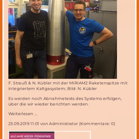
F. Strauß & N. Kübler mit der MIRIAM2 Raketenspitze mit
integriertem Kaltgasystem; Bild: N. Kübler
Es werden noch Abnahmetests des Systems erfolgen,
über die wir wieder berichten werden.
MIRIAM2
Weiterlesen …
Kaltgassystem
23.09.2019 11:01
von Administrator (Kommentare: 0)
wurde
in
Raketenspitze