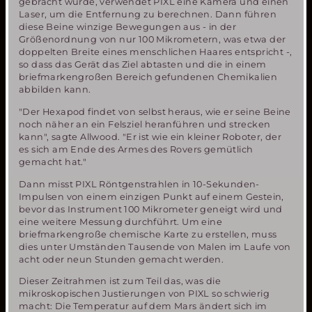
gebracht wurde, verwendet PIXL eine Kamera und einen
Laser, um die Entfernung zu berechnen. Dann führen
diese Beine winzige Bewegungen aus - in der
Größenordnung von nur 100 Mikrometern, was etwa der
doppelten Breite eines menschlichen Haares entspricht -,
so dass das Gerät das Ziel abtasten und die in einem
briefmarkengroßen Bereich gefundenen Chemikalien
abbilden kann.
"Der Hexapod findet von selbst heraus, wie er seine Beine
noch näher an ein Felsziel heranführen und strecken
kann", sagte Allwood. "Er ist wie ein kleiner Roboter, der
es sich am Ende des Armes des Rovers gemütlich
gemacht hat."
Dann misst PIXL Röntgenstrahlen in 10-Sekunden-
Impulsen von einem einzigen Punkt auf einem Gestein,
bevor das Instrument 100 Mikrometer geneigt wird und
eine weitere Messung durchführt. Um eine
briefmarkengroße chemische Karte zu erstellen, muss
dies unter Umständen Tausende von Malen im Laufe von
acht oder neun Stunden gemacht werden.
Dieser Zeitrahmen ist zum Teil das, was die
mikroskopischen Justierungen von PIXL so schwierig
macht: Die Temperatur auf dem Mars ändert sich im