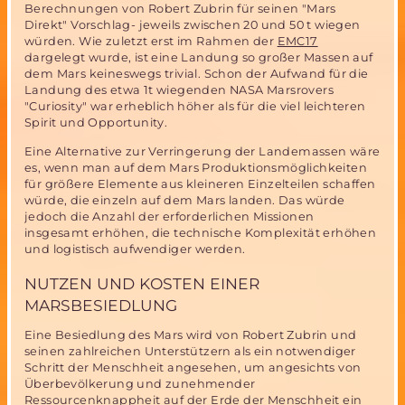
Berechnungen von Robert Zubrin für seinen "Mars
Direkt" Vorschlag- jeweils zwischen 20 und 50 t wiegen
würden. Wie zuletzt erst im Rahmen der
EMC17
dargelegt wurde, ist eine Landung so großer Massen auf
dem Mars keineswegs trivial. Schon der Aufwand für die
Landung des etwa 1t wiegenden NASA Marsrovers
"Curiosity" war erheblich höher als für die viel leichteren
Spirit und Opportunity.
Eine Alternative zur Verringerung der Landemassen wäre
es, wenn man auf dem Mars Produktionsmöglichkeiten
für größere Elemente aus kleineren Einzelteilen schaffen
würde, die einzeln auf dem Mars landen. Das würde
jedoch die Anzahl der erforderlichen Missionen
insgesamt erhöhen, die technische Komplexität erhöhen
und logistisch aufwendiger werden.
NUTZEN UND KOSTEN EINER
MARSBESIEDLUNG
Eine Besiedlung des Mars wird von Robert Zubrin und
seinen zahlreichen Unterstützern als ein notwendiger
Schritt der Menschheit angesehen, um angesichts von
Überbevölkerung und zunehmender
Ressourcenknappheit auf der Erde der Menschheit ein