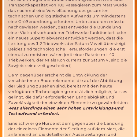
Transportkapazität von 100 Passagieren zum Mars würde
das nochmal eine Vervielfachung des gesamten
technischen und logistischen Aufwands um mindestens
eine Größenordnung erfordern. Unter anderem müsste
nachgewiesen werden, dass entweder die Bündelung
einer Vielzahl vorhandener Triebwerke funktioniert, oder
ein neues Supertriebwerks entwickelt werden, dass die
Leistung des J-2 Triebwerks der Saturn V weit übersteigt.
Beides sind technologische Herausforderungen, die erst
einmal zu meistern wären (mit einer Rakete mit 40
Triebwerken, der N1 als Konkurrenz zur Saturn V, sind die
Sowjets seinerzeit gescheitert).
Dem gegenüber erscheint die Entwicklung der
verschiedenen Bodenelemente, die auf der Abbildung
der Siedlung zu sehen sind, bereits mit den heute
verfügbaren Technologien grundsätzlich möglich, falls es
gelingt, die dafür erforderlichen Langlebigkeit und
Zuverlässigkeit der einzelnen Elemente zu gewährleisten
-was allerdings einen sehr hohen Entwicklungs-und
Testaufwand erfordert.
Eine schwierige Hürde ist demgegenüber die Landung
der einzelnen Elemente der Siedlung auf dem Mars, die -
anlehnend an die detaillierten Ausarbeitungen und