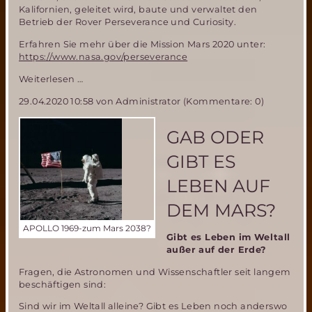
Kalifornien, geleitet wird, baute und verwaltet den
Betrieb der Rover Perseverance und Curiosity.
Erfahren Sie mehr über die Mission Mars 2020 unter:
https://www.nasa.gov/perseverance
NASA
Weiterlesen …
Perseverence
29.04.2020 10:58
von Administrator (Kommentare: 0)
Mars
Rover
wird
GAB ODER
mit
Röntgengerät
GIBT ES
auf
Fossiliensuche
LEBEN AUF
gehen
DEM MARS?
APOLLO 1969-zum Mars 2038?
Gibt es Leben im Weltall
außer auf der Erde?
Fragen, die Astronomen und Wissenschaftler seit langem
beschäftigen sind:
Sind wir im Weltall alleine? Gibt es Leben noch anderswo