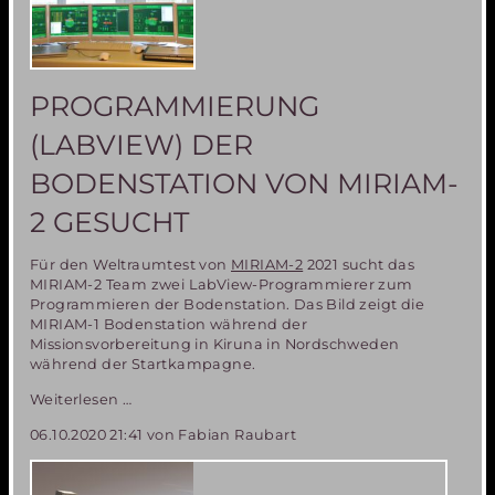
PROGRAMMIERUNG
(LABVIEW) DER
BODENSTATION VON MIRIAM-
2 GESUCHT
Für den Weltraumtest von
MIRIAM-2
2021 sucht das
MIRIAM-2 Team zwei LabView-Programmierer zum
Programmieren der Bodenstation. Das Bild zeigt die
MIRIAM-1 Bodenstation während der
Missionsvorbereitung in Kiruna in Nordschweden
während der Startkampagne.
Unterstützung
Weiterlesen …
bei
06.10.2020 21:41
von Fabian Raubart
der
Programmierung
(LabView)