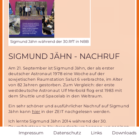
integriert
Sigmund Jähn während der 30.RfT in NBB
SIGMUND JÄHN - NACHRUF
Am 21. September ist Sigmund Jähn, der als erster
deutscher Astronaut 1978 eine Woche auf der
sowjetischen Raumstation Salut 6 verbrachte, im Alter
von 82 Jahren gestorben. Zum Vergleich: der erste
westdeutsche Astronaut Ulf Merbold flog erst 1983 mit
dem Shuttle und Spacelab in den Weltraum.
Ein sehr schöner und ausführlicher Nachruf auf Sigmund
Jähn kann
hier
in der ZEIT nachgelesen werden.
Ich lernte Sigmund Jähn 2014 während der 30.
Raumfahrttage in Neubrandenburg kennen, wo er einen
Navigation
Impressum
Datenschutz
Links
Downloads
Vortrag über Raketentechnik hielt und auch an
gemeinsamen Unternehmungen wie dem Besuch in