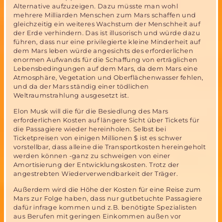
Alternative aufzuzeigen. Dazu müsste man wohl
mehrere Milliarden Menschen zum Mars schaffen und
gleichzeitig ein weiteres Wachstum der Menschheit auf
der Erde verhindern. Das ist illusorisch und würde dazu
führen, dass nur eine privilegierte kleine Minderheit auf
dem Mars leben würde angesichts des erforderlichen
enormen Aufwands für die Schaffung von erträglichen
Lebensbedingungen auf dem Mars, da dem Mars eine
Atmosphäre, Vegetation und Oberflächenwasser fehlen,
und da der Mars ständig einer tödlichen
Weltraumstrahlung ausgesetzt ist.
Elon Musk will die für die Besiedlung des Mars
erforderlichen Kosten auf längere Sicht über Tickets für
die Passagiere wieder hereinholen. Selbst bei
Ticketpreisen von einigen Millionen $ ist es schwer
vorstellbar, dass alleine die Transportkosten hereingeholt
werden können -ganz zu schweigen von einer
Amortisierung der Entwicklungskosten. Trotz der
angestrebten Wiederverwendbarkeit der Träger.
Außerdem wird die Höhe der Kosten für eine Reise zum
Mars zur Folge haben, dass nur gutbetuchte Passagiere
dafür infrage kommen und z.B. benötigte Spezialisten
aus Berufen mit geringen Einkommen außen vor