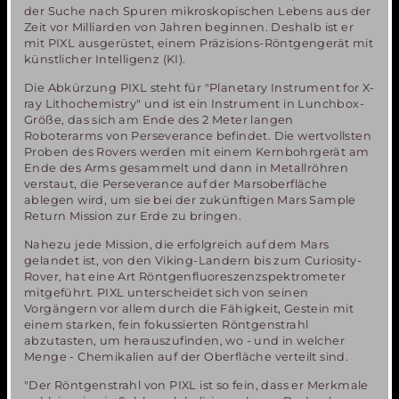
der Suche nach Spuren mikroskopischen Lebens aus der
Zeit vor Milliarden von Jahren beginnen. Deshalb ist er
mit PIXL ausgerüstet, einem Präzisions-Röntgengerät mit
künstlicher Intelligenz (KI).
Die Abkürzung PIXL steht für "Planetary Instrument for X-
ray Lithochemistry" und ist ein Instrument in Lunchbox-
Größe, das sich am Ende des 2 Meter langen
Roboterarms von Perseverance befindet. Die wertvollsten
Proben des Rovers werden mit einem Kernbohrgerät am
Ende des Arms gesammelt und dann in Metallröhren
verstaut, die Perseverance auf der Marsoberfläche
ablegen wird, um sie bei der zukünftigen Mars Sample
Return Mission zur Erde zu bringen.
Nahezu jede Mission, die erfolgreich auf dem Mars
gelandet ist, von den Viking-Landern bis zum Curiosity-
Rover, hat eine Art Röntgenfluoreszenzspektrometer
mitgeführt. PIXL unterscheidet sich von seinen
Vorgängern vor allem durch die Fähigkeit, Gestein mit
einem starken, fein fokussierten Röntgenstrahl
abzutasten, um herauszufinden, wo - und in welcher
Menge - Chemikalien auf der Oberfläche verteilt sind.
"Der Röntgenstrahl von PIXL ist so fein, dass er Merkmale