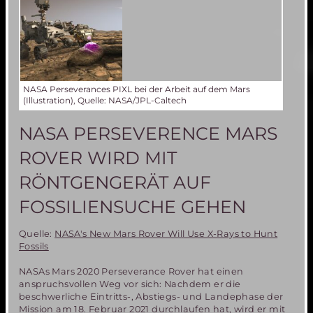
der
Bodenstation
von
MIRIAM-
2
gesucht
NASA Perseverances PIXL bei der Arbeit auf dem Mars
(Illustration), Quelle: NASA/JPL-Caltech
NASA PERSEVERENCE MARS
ROVER WIRD MIT
RÖNTGENGERÄT AUF
FOSSILIENSUCHE GEHEN
Quelle:
NASA's New Mars Rover Will Use X-Rays to Hunt
Fossils
NASAs Mars 2020 Perseverance Rover hat einen
anspruchsvollen Weg vor sich: Nachdem er die
beschwerliche Eintritts-, Abstiegs- und Landephase der
Mission am 18. Februar 2021 durchlaufen hat, wird er mit