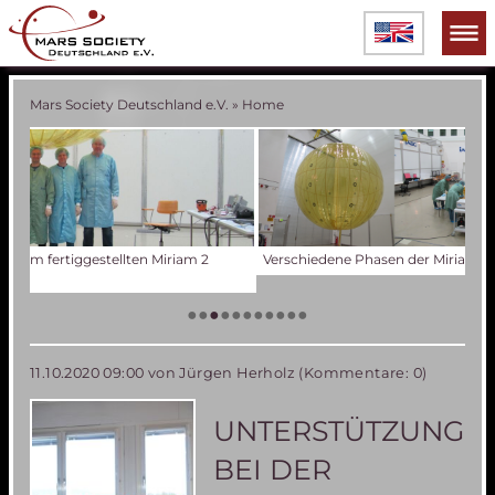
Mars Society Deutschland e.V.
»
Home
Verschiedene Phasen der Miriam 2 Ballonentwicklung
Tes
Der
Die
Tes
50 
Die
(an
US
•
•
•
•
•
•
•
•
•
•
•
11.10.2020 09:00
von Jürgen Herholz (Kommentare: 0)
UNTERSTÜTZUNG
BEI DER