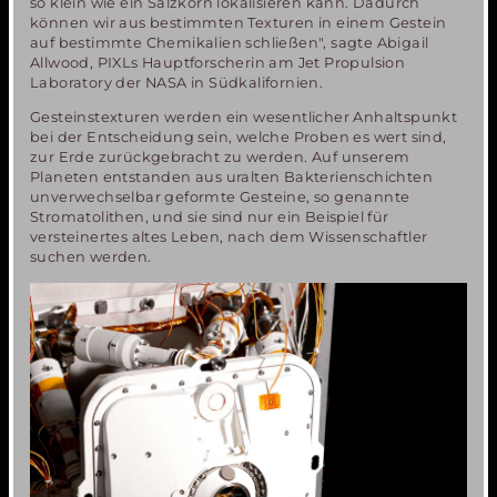
so klein wie ein Salzkorn lokalisieren kann. Dadurch
können wir aus bestimmten Texturen in einem Gestein
auf bestimmte Chemikalien schließen", sagte Abigail
Allwood, PIXLs Hauptforscherin am Jet Propulsion
Laboratory der NASA in Südkalifornien.
Gesteinstexturen werden ein wesentlicher Anhaltspunkt
bei der Entscheidung sein, welche Proben es wert sind,
zur Erde zurückgebracht zu werden. Auf unserem
Planeten entstanden aus uralten Bakterienschichten
unverwechselbar geformte Gesteine, so genannte
Stromatolithen, und sie sind nur ein Beispiel für
versteinertes altes Leben, nach dem Wissenschaftler
suchen werden.