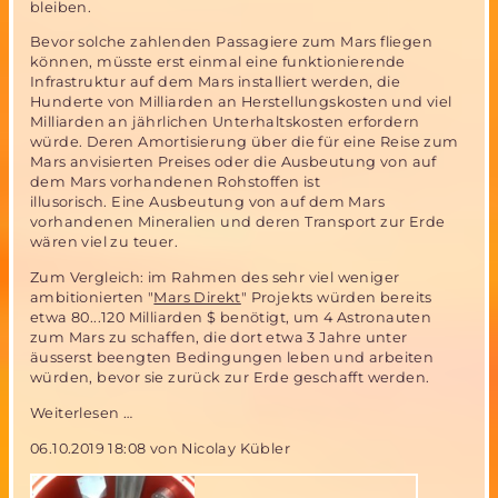
bleiben.
Bevor solche zahlenden Passagiere zum Mars fliegen
können, müsste erst einmal eine funktionierende
Infrastruktur auf dem Mars installiert werden, die
Hunderte von Milliarden an Herstellungskosten und viel
Milliarden an jährlichen Unterhaltskosten erfordern
würde. Deren Amortisierung über die für eine Reise zum
Mars anvisierten Preises oder die Ausbeutung von auf
dem Mars vorhandenen Rohstoffen ist
illusorisch. Eine Ausbeutung von auf dem Mars
vorhandenen Mineralien und deren Transport zur Erde
wären viel zu teuer.
Zum Vergleich: im Rahmen des sehr viel weniger
ambitionierten "
Mars Direkt
" Projekts würden bereits
etwa 80...120 Milliarden $ benötigt, um 4 Astronauten
zum Mars zu schaffen, die dort etwa 3 Jahre unter
äusserst beengten Bedingungen leben und arbeiten
würden, bevor sie zurück zur Erde geschafft werden.
Marsbesiedlung-
Weiterlesen …
realistisch
06.10.2019 18:08
von Nicolay Kübler
oder
Science
Fiction?