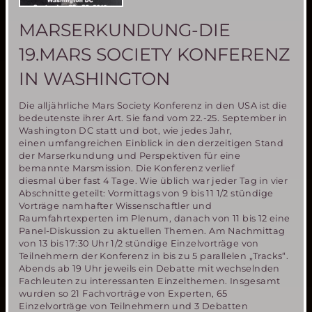
MARSERKUNDUNG-DIE
19.MARS SOCIETY KONFERENZ
IN WASHINGTON
Die alljährliche Mars Society Konferenz in den USA ist die
bedeutenste ihrer Art. Sie fand vom 22.-25. September in
Washington DC statt und bot, wie jedes Jahr,
einen umfangreichen Einblick in den derzeitigen Stand
der Marserkundung und Perspektiven für eine
bemannte Marsmission. Die Konferenz verlief
diesmal über fast 4 Tage. Wie üblich war jeder Tag in vier
Abschnitte geteilt: Vormittags von 9 bis 11 1/2 stündige
Vorträge namhafter Wissenschaftler und
Raumfahrtexperten im Plenum, danach von 11 bis 12 eine
Panel-Diskussion zu aktuellen Themen. Am Nachmittag
von 13 bis 17:30 Uhr 1/2 stündige Einzelvorträge von
Teilnehmern der Konferenz in bis zu 5 parallelen „Tracks“.
Abends ab 19 Uhr jeweils ein Debatte mit wechselnden
Fachleuten zu interessanten Einzelthemen. Insgesamt
wurden so 21 Fachvorträge von Experten, 65
Einzelvorträge von Teilnehmern und 3 Debatten