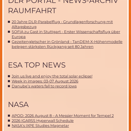
DLR PORTAL - NEWS-ARCHIV
RAUMFAHRT
20 Jahre DLR-Parabelflug - Grundlagenforschung mit
Alltagsbezug
SOFIA zu Gast in Stuttgart - Erster Wissenschaftsflug über
Europa
Gezeitengletscher in Grönland - TanDEM-X-Höhenmodelle
belegen stärksten Rückgang seit 80 Jahren
ESA TOP NEWS
Join us live and enjoy the total solar eclipse!
Week in images: 03-07 August 2026
Danube’s waters fall to record lows
NASA
APOD: 2026 August 8 – A Messier Moment for Tempel 2
2026 IGARSS Hyperwall Schedule
NASA’s IXPE Studies Magnetar