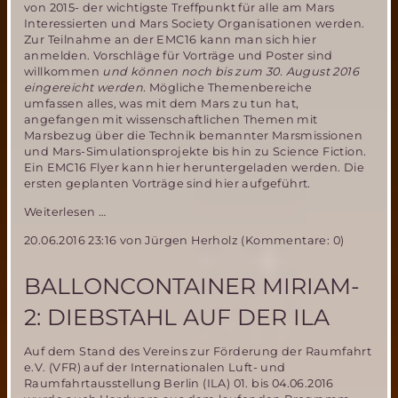
von 2015- der wichtigste Treffpunkt für alle am Mars
Interessierten und Mars Society Organisationen werden.
Zur Teilnahme an der EMC16 kann man sich hier
anmelden. Vorschläge für Vorträge und Poster sind
willkommen
und können noch bis zum 30. August 2016
eingereicht werden.
Mögliche Themenbereiche
umfassen alles, was mit dem Mars zu tun hat,
angefangen mit wissenschaftlichen Themen mit
Marsbezug über die Technik bemannter Marsmissionen
und Mars-Simulationsprojekte bis hin zu Science Fiction.
Ein EMC16 Flyer kann hier heruntergeladen werden. Die
ersten geplanten Vorträge sind hier aufgeführt.
Die
Weiterlesen …
16.
20.06.2016 23:16
von Jürgen Herholz (Kommentare: 0)
Europäische
Mars
Convention
BALLONCONTAINER MIRIAM-
(EMC16)
rückt
2: DIEBSTAHL AUF DER ILA
näher
Auf dem Stand des Vereins zur Förderung der Raumfahrt
e.V. (VFR) auf der Internationalen Luft- und
Raumfahrtausstellung Berlin (ILA) 01. bis 04.06.2016