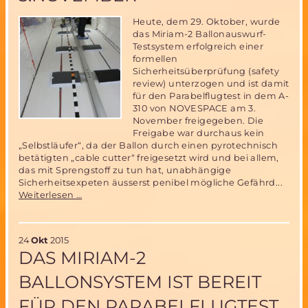
Heute, dem 29. Oktober, wurde
das Miriam-2 Ballonauswurf-
Testsystem erfolgreich einer
formellen
Sicherheitsüberprüfung (safety
review) unterzogen und ist damit
für den Parabelflugtest in dem A-
310 von NOVESPACE am 3.
November freigegeben. Die
Freigabe war durchaus kein
„Selbstläufer“, da der Ballon durch einen pyrotechnisch
betätigten „cable cutter“ freigesetzt wird und bei allem,
das mit Sprengstoff zu tun hat, unabhängige
Sicherheitsexpeten äusserst penibel mögliche Gefährd...
Miriam-
Weiterlesen …
2
Ballonsystem
„cleared
24
Okt
2015
for
DAS MIRIAM-2
flight“
für
BALLONSYSTEM IST BEREIT
den
Parabelflugtest
FÜR DEN PARABELFLUGTEST
am