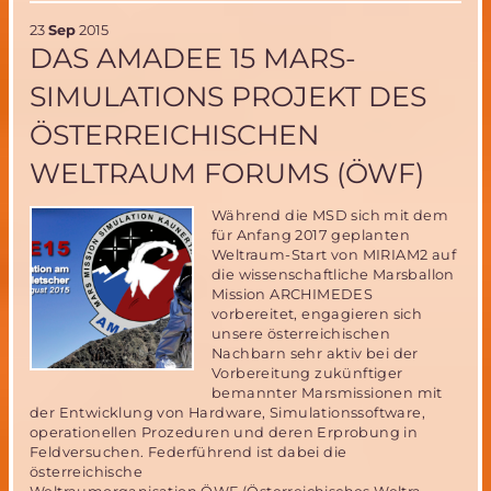
MIRIA
23
Sep
2015
Ballon
DAS AMADEE 15 MARS-
Auswur
SIMULATIONS PROJEKT DES
ÖSTERREICHISCHEN
WELTRAUM FORUMS (ÖWF)
Während die MSD sich mit dem
für Anfang 2017 geplanten
Weltraum-Start von MIRIAM2 auf
die wissenschaftliche Marsballon
Mission ARCHIMEDES
vorbereitet, engagieren sich
unsere österreichischen
Nachbarn sehr aktiv bei der
Vorbereitung zukünftiger
bemannter Marsmissionen mit
der Entwicklung von Hardware, Simulationssoftware,
operationellen Prozeduren und deren Erprobung in
Feldversuchen. Federführend ist dabei die
österreichische