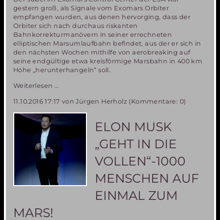
gestern groß, als Signale vom Exomars Orbiter
empfangen wurden, aus denen hervorging, dass der
Orbiter sich nach durchaus riskanten
Bahnkorrekturmanövern in seiner errechneten
elliptischen Marsumlaufbahn befindet, aus der er sich in
den nächsten Wochen mithilfe von aerobreaking auf
seine endgültige etwa kreisförmige Marsbahn in 400 km
Höhe „herunterhangeln“ soll.
EXOMARS
Weiterlesen …
Mission,
11.10.2016 17:17
von Jürgen Herholz (Kommentare: 0)
Teil
1-
leider
ELON MUSK
nur
ein
„GEHT IN DIE
Teilerfolg
VOLLEN“-1000
MENSCHEN AUF
EINMAL ZUM
MARS!