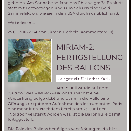
geboten. Am Sonnabend fand das übliche große Bankett
statt mit Festvorträgen und zum Schluss einer Geld-
Sammelaktion, wie sie in den USA durchaus üblich sind.
Der
Weiterlesen …
Stand
25.08.2016 21:46
von Jürgen Herholz (Kommentare: 0)
der
Marserkundung-
die
MIRIAM-2:
19.Mars
Society
FERTIGSTELLUNG
Konferenz
in
DES BALLONS
Washington
- eingestellt für Lothar Karl -
Am 15. Juli wurde auf dem
“Südpol“ des MIRIAM-2-Ballons zunächst eine
Verstärkung aufgeklebt und dann in die Hülle eine
Öffnung zur späteren Aufnahme des Instrumenten-Pods
eingeschnitten. Nachdem bereits am 25. Juni der
„Nordpol“ verstärkt worden war, ist die Ballonhülle damit
fertiggestellt.
Die Pole des Ballons benötigen Verstärkungen, da hier