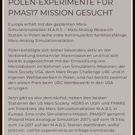
POLEN-EXPERIMENTE FÜR
PMAS17 MISSION GESUCHT
Europa erhält mit der geplanten Mars-
Simulationsstation M.A.R.S. – Mars Analog Research
Station in Polen seine erste kontinuierlich funktionsfähige
Mars-Analog Simulationsstation.
Polen beteiligte sich bisher besonders aktiv an der
Vorbereitung bemannter Marsmissionen und hat sich
bereits ausgezeichnet mit der Entwicklung von
Marsrobotern im Rahmen von Simulations-Missionen der
Mars Society USA, dem Mars Rover Challenge URC und in
eigenen Wettbewerben in Polen, und hat bereits zweimal
den ersten Preis beim URC Wettbewerb in den USA
errungen.
Jetzt gibt es also demnächst, neben den beiden
Stationen der US Mars Society MDRS in Utah und FMARS
am Polarkreis, die Mars-Simulationsstation M.A.R.S. in
Europa. Eine erste Simulations-Mission, PMAS17 genannt
(Poland Mars Analogue Simulation 2017), soll vom 19.3 bis
zum 1.4.2017 auf der M.A.R.S. Station stattfinden, wofür
jetzt ein call for experiments an infrage kommende