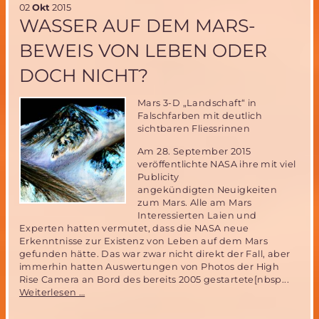
02
Okt
2015
rückt
WASSER AUF DEM MARS-
näher!
BEWEIS VON LEBEN ODER
DOCH NICHT?
Mars 3-D „Landschaft“ in
Falschfarben mit deutlich
sichtbaren Fliessrinnen
Am 28. September 2015
veröffentlichte NASA ihre mit viel
Publicity
angekündigten Neuigkeiten
zum Mars. Alle am Mars
Interessierten Laien und
Experten hatten vermutet, dass die NASA neue
Erkenntnisse zur Existenz von Leben auf dem Mars
gefunden hätte. Das war zwar nicht direkt der Fall, aber
immerhin hatten Auswertungen von Photos der High
Rise Camera an Bord des bereits 2005 gestartete[nbsp...
Wasser
Weiterlesen …
auf
dem