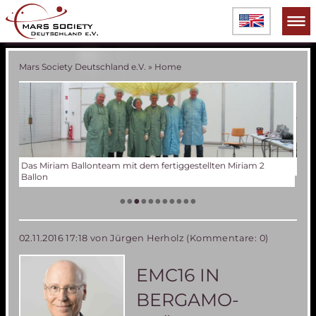
Mars Society Deutschland e.V.
»
Home
Verschiedene Phasen der Miriam 2 Ballonentwicklung
Tes
Der
Die
Tes
50 
Die
(an
US
•
•
•
•
•
•
•
•
•
•
•
02.11.2016 17:18
von Jürgen Herholz (Kommentare: 0)
EMC16 IN
BERGAMO-