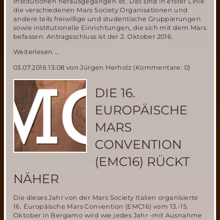
Institutionen herausgegangen ist. Das sind in erster Linie
die verschiedenen Mars Society Organisationen und
andere teils freiwillige und studentische Gruppierungen
sowie institutionelle Einrichtungen, die sich mit dem Mars
befassen. Antragsschluss ist der 2. Oktober 2016.
Neue
Weiterlesen …
Mars-
03.07.2016 13:08
von Jürgen Herholz (Kommentare: 0)
Simulationsstation
in
Polen-
DIE 16.
Experimente
für
EUROPÄISCHE
PMAS17
Mission
MARS
gesucht
CONVENTION
(EMC16) RÜCKT
NÄHER
Die dieses Jahr von der Mars Society Italien organisierte
16. Europäische Mars Convention (EMC16) vom 13.-15.
Oktober in Bergamo wird wie jedes Jahr -mit Ausnahme