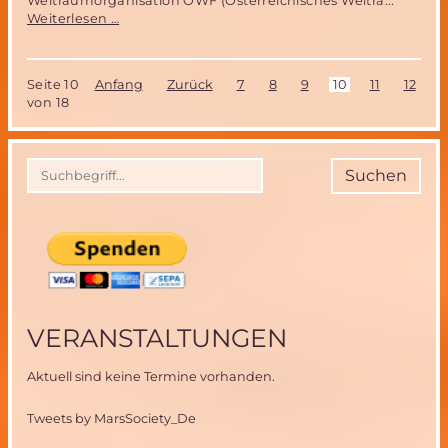
Weltraumorganisation ÖWF (Österreichisches Weltra...
Das
Weiterlesen …
AMADEE
15
Mars-
Seite 10
Anfang
Zurück
7
8
9
10
11
12
1
Simulations
von 18
Projekt
des
Österreichischen
Weltraum
Suchen
Forums
(ÖWF)
VERANSTALTUNGEN
Aktuell sind keine Termine vorhanden.
Tweets by MarsSociety_De