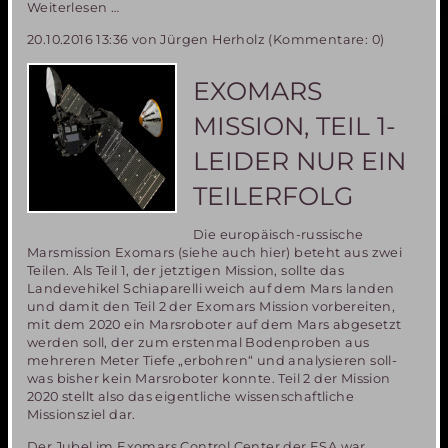
EMC16
Weiterlesen …
in
20.10.2016 13:36
von Jürgen Herholz (Kommentare: 0)
Bergamo-
früheres
Leben
EXOMARS
auf
dem
MISSION, TEIL 1-
Mars
ist
LEIDER NUR EIN
unwahrscheinlich
aber
TEILERFOLG
nicht
unmöglich
Die europäisch-russische
Marsmission Exomars (siehe auch hier) beteht aus zwei
Teilen. Als Teil 1, der jetztigen Mission, sollte das
Landevehikel Schiaparelli weich auf dem Mars landen
und damit den Teil 2 der Exomars Mission vorbereiten,
mit dem 2020 ein Marsroboter auf dem Mars abgesetzt
werden soll, der zum erstenmal Bodenproben aus
mehreren Meter Tiefe „erbohren“ und analysieren soll-
was bisher kein Marsroboter konnte. Teil 2 der Mission
2020 stellt also das eigentliche wissenschaftliche
Missionsziel dar.
Der Jubel im Exomars Control Center der ESA war