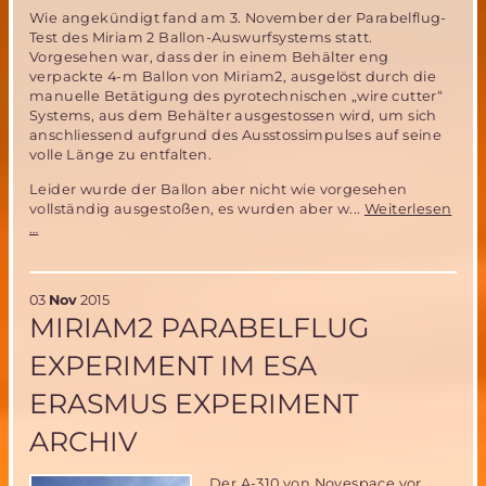
hat
Wie angekündigt fand am 3. November der Parabelflug-
Gemeinsamkeiten
Test des Miriam 2 Ballon-Auswurfsystems statt.
mit
Vorgesehen war, dass der in einem Behälter eng
ARCHIMEDES
verpackte 4-m Ballon von Miriam2, ausgelöst durch die
manuelle Betätigung des pyrotechnischen „wire cutter“
Systems, aus dem Behälter ausgestossen wird, um sich
anschliessend aufgrund des Ausstossimpulses auf seine
volle Länge zu entfalten.
Leider wurde der Ballon aber nicht wie vorgesehen
vollständig ausgestoßen, es wurden aber w...
Weiterlesen
Teilerfolg
…
des
Parabelflugtests
des
03
Nov
2015
Miriam
MIRIAM2 PARABELFLUG
2
Ballon-
EXPERIMENT IM ESA
Auswurf-
Systems
ERASMUS EXPERIMENT
ARCHIV
Der A-310 von Novespace vor