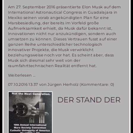
Am 27. September 2016 präsentierte Elon Musk auf dem
International Astronautical Congress in Guadalajara in
Mexiko seinen vorab angekündigten Plan für eine
Marsbesiedlung, der bereits im Vorfeld große
Aufmerksamkeit erhielt, da Musk dafür bekannt ist,
Innovationen nicht nur anzukündigen, sondern auch
umsetzen zu können. Dieses Vertrauen fusst auf einer
ganzen Reihe unterschiedlicher technologisch
innovativer Projekte, die Musk verwirklicht
beziehungsweise noch vor hat. Es scheint aber, dass
Musk sich diesmal sehr weit von der
raumfahrttechnischen Realität entfernt hat.
Elon
Weiterlesen …
Musk
07.10.2016 13:37
von Jürgen Herholz (Kommentare: 0)
„geht
in
die
DER STAND DER
Vollen“-1000
Menschen
auf
einmal
zum
Mars!