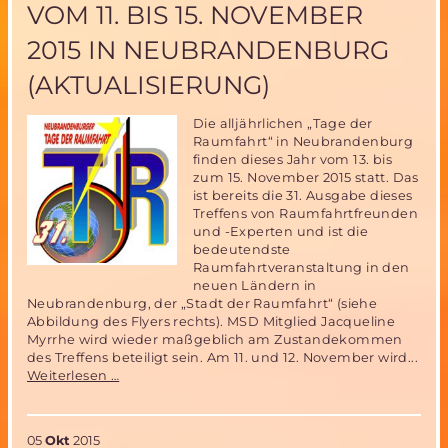
VOM 11. BIS 15. NOVEMBER
den
Parabelflugtest
2015 IN NEUBRANDENBURG
am
3.November
(AKTUALISIERUNG)
Die alljährlichen „Tage der
Raumfahrt“ in Neubrandenburg
finden dieses Jahr vom 13. bis
zum 15. November 2015 statt. Das
ist bereits die 31. Ausgabe dieses
Treffens von Raumfahrtfreunden
und -Experten und ist die
bedeutendste
Raumfahrtveranstaltung in den
neuen Ländern in
Neubrandenburg, der „Stadt der Raumfahrt“ (siehe
Abbildung des Flyers rechts). MSD Mitglied Jacqueline
Myrrhe wird wieder maßgeblich am Zustandekommen
des Treffens beteiligt sein. Am 11. und 12. November wird...
31.
Weiterlesen …
Tage
der
Raumfahrt
05
Okt
2015
vom