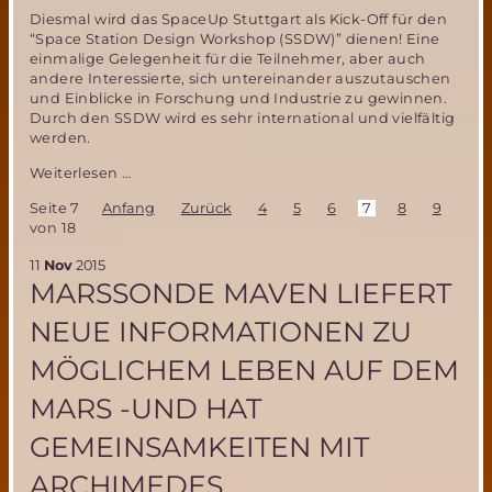
Diesmal wird das SpaceUp Stuttgart als Kick-Off für den
“Space Station Design Workshop (SSDW)” dienen! Eine
einmalige Gelegenheit für die Teilnehmer, aber auch
andere Interessierte, sich untereinander auszutauschen
und Einblicke in Forschung und Industrie zu gewinnen.
Durch den SSDW wird es sehr international und vielfältig
werden.
Space
Weiterlesen …
Up
Seite 7
Anfang
Zurück
4
5
6
7
8
9
10
Stuttgart
von 18
2016
–
11
Nov
2015
Students
MARSSONDE MAVEN LIEFERT
meet
Experts
NEUE INFORMATIONEN ZU
MÖGLICHEM LEBEN AUF DEM
MARS -UND HAT
GEMEINSAMKEITEN MIT
ARCHIMEDES