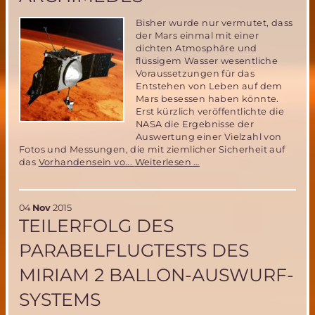
Bisher wurde nur vermutet, dass
der Mars einmal mit einer
dichten Atmosphäre und
flüssigem Wasser wesentliche
Voraussetzungen für das
Entstehen von Leben auf dem
Mars besessen haben könnte.
Erst kürzlich veröffentlichte die
NASA die Ergebnisse der
Auswertung einer Vielzahl von
Fotos und Messungen, die mit ziemlicher Sicherheit auf
Marssonde
das
Vorhandensein vo...
Weiterlesen …
MAVEN
liefert
neue
04
Nov
2015
Informationen
TEILERFOLG DES
zu
möglichem
PARABELFLUGTESTS DES
Leben
auf
MIRIAM 2 BALLON-AUSWURF-
dem
Mars
SYSTEMS
-
und