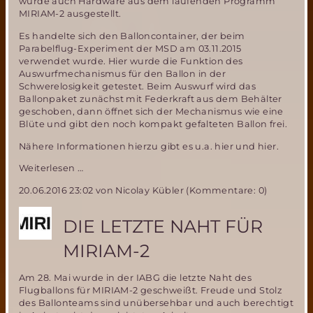
wurde auch Hardware aus dem laufenden Programm
MIRIAM-2 ausgestellt.
Es handelte sich den Balloncontainer, der beim
Parabelflug-Experiment der MSD am 03.11.2015
verwendet wurde. Hier wurde die Funktion des
Auswurfmechanismus für den Ballon in der
Schwerelosigkeit getestet. Beim Auswurf wird das
Ballonpaket zunächst mit Federkraft aus dem Behälter
geschoben, dann öffnet sich der Mechanismus wie eine
Blüte und gibt den noch kompakt gefalteten Ballon frei.
Nähere Informationen hierzu gibt es u.a. hier und hier.
Balloncontainer
Weiterlesen …
MIRIAM-
20.06.2016 23:02
von Nicolay Kübler (Kommentare: 0)
2:
Diebstahl
auf
DIE LETZTE NAHT FÜR
der
ILA
MIRIAM-2
Am 28. Mai wurde in der IABG die letzte Naht des
Flugballons für MIRIAM-2 geschweißt. Freude und Stolz
des Ballonteams sind unübersehbar und auch berechtigt