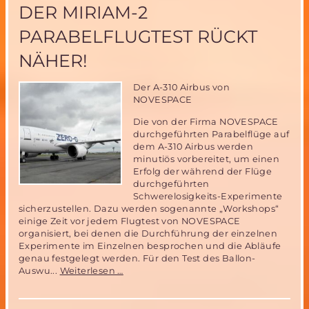
DER MIRIAM-2
11.
bis
PARABELFLUGTEST RÜCKT
15.
November
NÄHER!
2015
in
Neubrandenburg
Der A-310 Airbus von
(Aktualisierung)
NOVESPACE
Die von der Firma NOVESPACE
durchgeführten Parabelflüge auf
dem A-310 Airbus werden
minutiös vorbereitet, um einen
Erfolg der während der Flüge
durchgeführten
Schwerelosigkeits-Experimente
sicherzustellen. Dazu werden sogenannte „Workshops“
einige Zeit vor jedem Flugtest von NOVESPACE
organisiert, bei denen die Durchführung der einzelnen
Experimente im Einzelnen besprochen und die Abläufe
genau festgelegt werden. Für den Test des Ballon-
Der
Auswu...
Weiterlesen …
MIRIAM-
2
Parabelflugtest