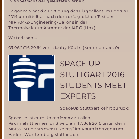
in Anbetracht der geleisteten Arbeit.
Begonnen hat die Fertigung des Flugballons im Februar
2014 unmittelbar nach dem erfolgreichen Test des
MIRIAM-2-Engineering-Ballons in der
Thermalvakuumkammer der IABG (Link).
Die
Weiterlesen …
letzte
03.06.2016 20:54
von Nicolay Kübler (Kommentare: 0)
Naht
für
MIRIAM-
SPACE UP
2
STUTTGART 2016 –
STUDENTS MEET
EXPERTS
SpaceUp Stuttgart kehrt zurück!
SpaceUp ist eure Unkonferenz zu allen
Raumfahrtthemen und wird am 17. Juli 2016 unter dem
Motto “Students meet Experts” im Raumfahrtzentrum
Baden-Württemberg stattfinden.