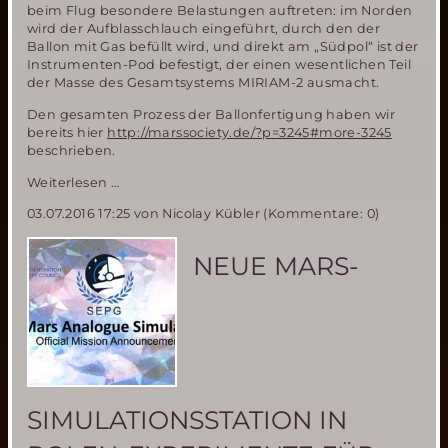
beim Flug besondere Belastungen auftreten: im Norden
wird der Aufblasschlauch eingeführt, durch den der
Ballon mit Gas befüllt wird, und direkt am „Südpol“ ist der
Instrumenten-Pod befestigt, der einen wesentlichen Teil
der Masse des Gesamtsystems MIRIAM-2 ausmacht.
Den gesamten Prozess der Ballonfertigung haben wir
bereits hier
http://marssociety.de/?p=3245#more-3245
beschrieben.
MIRIAM-
Weiterlesen …
2:
03.07.2016 17:25
von Nicolay Kübler (Kommentare: 0)
Fertigstellung
des
Ballons
NEUE MARS-
SIMULATIONSSTATION IN