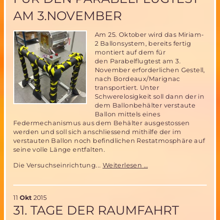
3.November
AM 3.NOVEMBER
Am 25. Oktober wird das Miriam-
2 Ballonsystem, bereits fertig
montiert auf dem für
den Parabelflugtest am 3.
November erforderlichen Gestell,
nach Bordeaux/Marignac
transportiert. Unter
Schwerelosigkeit soll dann der in
dem Ballonbehälter verstaute
Ballon mittels eines
Federmechanismus aus dem Behälter ausgestossen
werden und soll sich anschliessend mithilfe der im
verstauten Ballon noch befindlichen Restatmosphäre auf
seine volle Länge entfalten.
Das
Die Versuchseinrichtung...
Weiterlesen …
Miriam-
2
Ballonsystem
11
Okt
2015
ist
31. TAGE DER RAUMFAHRT
bereit
für