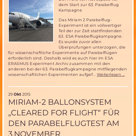
dem Start zur 63. Parabelflug
Kampagne
Das Miriam 2 Parabelflug-
Experiment ist ein vollwertiger
Teil der zur Zeit stattfindenden
63. ESA Parabelflugkampagne.
Es wurde zuvor allen
Überprüfungen unterzogen, die
für wissenschaftliche Experimente auf Parabelflügen
erforderlich sind. Deshalb wird es auch hier im ESA
ERASMUS Experiment Archiv zusammen mit den
anderen bei der 63. Parabelflugkampagne mitfliegenden
Miri
wissenschaftlichen Experimenten aufgef...
Weiterlesen …
Parab
Expe
im
29
Okt
2015
ESA
MIRIAM-2 BALLONSYSTEM
ERA
Expe
„CLEARED FOR FLIGHT“ FÜR
Archi
DEN PARABELFLUGTEST AM
3.NOVEMBER