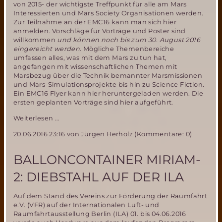
von 2015- der wichtigste Treffpunkt für alle am Mars
Interessierten und Mars Society Organisationen werden.
Zur Teilnahme an der EMC16 kann man sich hier
anmelden. Vorschläge für Vorträge und Poster sind
willkommen
und können noch bis zum 30. August 2016
eingereicht werden.
Mögliche Themenbereiche
umfassen alles, was mit dem Mars zu tun hat,
angefangen mit wissenschaftlichen Themen mit
Marsbezug über die Technik bemannter Marsmissionen
und Mars-Simulationsprojekte bis hin zu Science Fiction.
Ein EMC16 Flyer kann hier heruntergeladen werden. Die
ersten geplanten Vorträge sind hier aufgeführt.
Die
Weiterlesen …
16.
20.06.2016 23:16
von Jürgen Herholz (Kommentare: 0)
Europäische
Mars
Convention
BALLONCONTAINER MIRIAM-
(EMC16)
rückt
2: DIEBSTAHL AUF DER ILA
näher
Auf dem Stand des Vereins zur Förderung der Raumfahrt
e.V. (VFR) auf der Internationalen Luft- und
Raumfahrtausstellung Berlin (ILA) 01. bis 04.06.2016