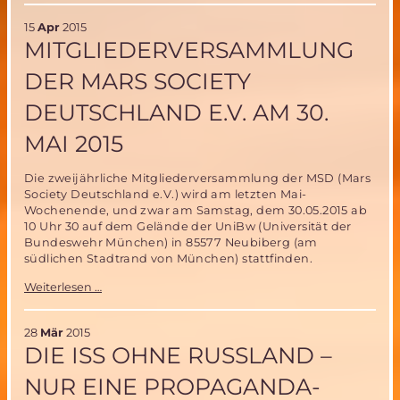
der
15
Apr
2015
Mitgliederversammlung
MITGLIEDERVERSAMMLUNG
am
30.
DER MARS SOCIETY
Mai
2015
DEUTSCHLAND E.V. AM 30.
(aktualisiert)
MAI 2015
Die zweijährliche Mitgliederversammlung der MSD (Mars
Society Deutschland e.V.) wird am letzten Mai-
Wochenende, und zwar am Samstag, dem 30.05.2015 ab
10 Uhr 30 auf dem Gelände der UniBw (Universität der
Bundeswehr München) in 85577 Neubiberg (am
südlichen Stadtrand von München) stattfinden.
Mitgliederversammlung
Weiterlesen …
der
Mars
Society
28
Mär
2015
Deutschland
DIE ISS OHNE RUSSLAND –
e.V.
am
NUR EINE PROPAGANDA-
30.