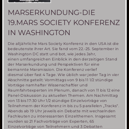
MARSERKUNDUNG-DIE
19.MARS SOCIETY KONFERENZ
IN WASHINGTON
Die alljährliche Mars Society Konferenz in den USA ist die
bedeutenste ihrer Art. Sie fand vom 22.-25. September in
Washington DC statt und bot, wie jedes Jahr,
einen umfangreichen Einblick in den derzeitigen Stand
der Marserkundung und Perspektiven für eine
bemannte Marsmission. Die Konferenz verlief
diesmal über fast 4 Tage. Wie üblich war jeder Tag in vier
Abschnitte geteilt: Vormittags von 9 bis 11 1/2 stündige
Vorträge namhafter Wissenschaftler und
Raumfahrtexperten im Plenum, danach von 11 bis 12 eine
Panel-Diskussion zu aktuellen Themen. Am Nachmittag
von 13 bis 17:30 Uhr 1/2 stündige Einzelvorträge von
Teilnehmern der Konferenz in bis zu 5 parallelen „Tracks“.
Abends ab 19 Uhr jeweils ein Debatte mit wechselnden
Fachleuten zu interessanten Einzelthemen. Insgesamt
wurden so 21 Fachvorträge von Experten, 65
Einzelvorträge von Teilnehmern und 3 Debatten