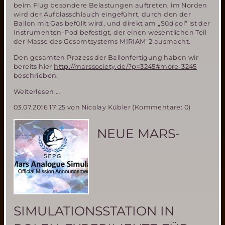
beim Flug besondere Belastungen auftreten: im Norden
wird der Aufblasschlauch eingeführt, durch den der
Ballon mit Gas befüllt wird, und direkt am „Südpol“ ist der
Instrumenten-Pod befestigt, der einen wesentlichen Teil
der Masse des Gesamtsystems MIRIAM-2 ausmacht.
Den gesamten Prozess der Ballonfertigung haben wir
bereits hier
http://marssociety.de/?p=3245#more-3245
beschrieben.
MIRIAM-
Weiterlesen …
2:
03.07.2016 17:25
von Nicolay Kübler (Kommentare: 0)
Fertigstellung
des
Ballons
NEUE MARS-
SIMULATIONSSTATION IN