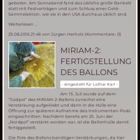
geboten. Am Sonnabend fand das übliche große Bankett
statt mit Festvorträgen und zum Schluss einer Geld-
Sammelaktion, wie sie in den USA durchaus üblich sind.
Der
Weiterlesen …
Stand
25.08.2016 21:46
von Jürgen Herholz (Kommentare: 0)
der
Marserkundung-
die
MIRIAM-2:
19.Mars
Society
FERTIGSTELLUNG
Konferenz
in
DES BALLONS
Washington
- eingestellt für Lothar Karl -
Am 15. Juli wurde auf dem
“Südpol“ des MIRIAM-2-Ballons zunächst eine
Verstärkung aufgeklebt und dann in die Hülle eine
Öffnung zur späteren Aufnahme des Instrumenten-Pods
eingeschnitten. Nachdem bereits am 25. Juni der
„Nordpol“ verstärkt worden war, ist die Ballonhülle damit
fertiggestellt.
Die Pole des Ballons benötigen Verstärkungen, da hier