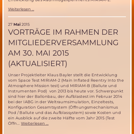
Erfolgreiche
Weiterlesen …
MSD
Mitgliederversammlung
am
27
Mai
2015
30.
VORTRÄGE IM RAHMEN DER
Mai
in
MITGLIEDERVERSAMMLUNG
München
AM 30. MAI 2015
(AKTUALISIERT)
Unser Projektleiter Klaus Bayler stellt die Entwicklung
vom Space Test MIRIAM-2 (Main Inflated Reentry Into the
Atmosphere Mission test) und MIRIAM-B (Ballute und
Instrumenten Pod) von 2013 bis heute vor. Schwerpunkt
sind hier der Ballonbau, der Aufblastest im Februar 2014
bei der IABG in der Weltraumsimulation, Einzeltests,
Konfiguration Gesamtsystem (Öffnungsmechanismus
Pod / Ballute und das Aufblassystem) sowie Kosten und
ein Ausblick auf die zweite Hälfte vom Jahr 2015 (Test
Vorträge
Öffn...
Weiterlesen …
im
Rahmen