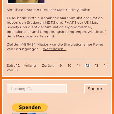
Simulationsstation ERAS der Mars Society Italien.
ERAS ist die erste europäische Mars Simulations Station
neben den Stationen MDRS und FMARS der US Mars
Society und dient der Simulation ergonomischer,
operationeller und Umgebungsbedingungen, wie sie auf
dem Mars zu erwarten sind.
Ziel der V-ERAS 1 Mission war die Simulation einer Reihe
V-
von Bedingungen,...
Weiterlesen …
ERAS
1:
Bericht
Seite 12
Anfang
Zurück
9
10
11
12
13
14
über
von 18
die
Virtual
Reality
Mars
Suchen
Simulationsmission