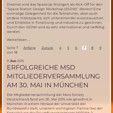
Diesmal wird das SpaceUp Stuttgart als Kick-Off für den
“Space Station Design Workshop (SSDW)” dienen! Eine
einmalige Gelegenheit für die Teilnehmer, aber auch
andere Interessierte, sich untereinander auszutauschen
und Einblicke in Forschung und Industrie zu gewinnen.
Durch den SSDW wird es sehr international und vielfältig
werden.
Space
Weiterlesen …
Up
Seite 7
Anfang
Zurück
4
5
6
7
8
9
10
Stuttgart
von 18
2016
–
11
Jun
2015
Students
ERFOLGREICHE MSD
meet
Experts
MITGLIEDERVERSAMMLUNG
AM 30. MAI IN MÜNCHEN
Die Mitgliederversammlung der Mars Society
Deutschland fand am 30. Mai 2015 wie gewohnt in
München in einem Hörsaal der Universität der
Bundeswehr statt, unserem wichtigsten Partner bei der
Entwicklung des Raumflugexperiments MIRIAM-2.