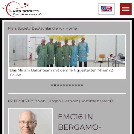
Mars Society Deutschland e.V.
»
Home
iam 2
Verschiedene Phasen der Miriam 2 Ballonentwicklung
Tes
Der
Die
Tes
50 
Die
(an
US
•
•
•
•
•
•
•
•
•
•
•
02.11.2016 17:18
von Jürgen Herholz (Kommentare: 0)
EMC16 IN
BERGAMO-