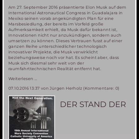
Am 27. September 2016 präsentierte Elon Musk auf dem
International Astronautical Congress in Guadalajara in
Mexiko seinen vorab angekündigten Plan für eine
Marsbesiedlung, der bereits im Vorfeld große
Aufmerksamkeit erhielt, da Musk dafür bekannt ist,
Innovationen nicht nur anzukündigen, sondern auch
umsetzen zu können. Dieses Vertrauen fusst auf einer
ganzen Reihe unterschiedlicher technologisch
innovativer Projekte, die Musk verwirklicht
beziehungsweise noch vor hat. Es scheint aber, dass
Musk sich diesmal sehr weit von der
raumfahrttechnischen Realität entfernt hat.
Elon
Weiterlesen …
Musk
07.10.2016 13:37
von Jürgen Herholz (Kommentare: 0)
„geht
in
die
DER STAND DER
Vollen“-1000
Menschen
auf
einmal
zum
Mars!