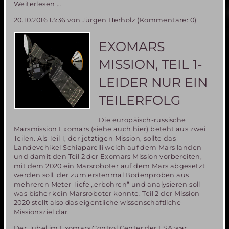
EMC16
Weiterlesen …
in
20.10.2016 13:36
von Jürgen Herholz (Kommentare: 0)
Bergamo-
früheres
Leben
EXOMARS
auf
dem
MISSION, TEIL 1-
Mars
ist
LEIDER NUR EIN
unwahrscheinlich
aber
TEILERFOLG
nicht
unmöglich
Die europäisch-russische
Marsmission Exomars (siehe auch hier) beteht aus zwei
Teilen. Als Teil 1, der jetztigen Mission, sollte das
Landevehikel Schiaparelli weich auf dem Mars landen
und damit den Teil 2 der Exomars Mission vorbereiten,
mit dem 2020 ein Marsroboter auf dem Mars abgesetzt
werden soll, der zum erstenmal Bodenproben aus
mehreren Meter Tiefe „erbohren“ und analysieren soll-
was bisher kein Marsroboter konnte. Teil 2 der Mission
2020 stellt also das eigentliche wissenschaftliche
Missionsziel dar.
Der Jubel im Exomars Control Center der ESA war