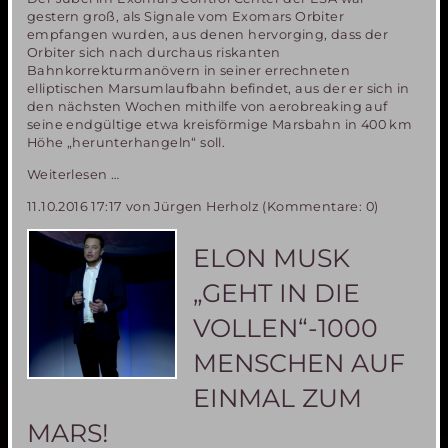
gestern groß, als Signale vom Exomars Orbiter
empfangen wurden, aus denen hervorging, dass der
Orbiter sich nach durchaus riskanten
Bahnkorrekturmanövern in seiner errechneten
elliptischen Marsumlaufbahn befindet, aus der er sich in
den nächsten Wochen mithilfe von aerobreaking auf
seine endgültige etwa kreisförmige Marsbahn in 400 km
Höhe „herunterhangeln“ soll.
EXOMARS
Weiterlesen …
Mission,
11.10.2016 17:17
von Jürgen Herholz (Kommentare: 0)
Teil
1-
leider
ELON MUSK
nur
ein
„GEHT IN DIE
Teilerfolg
VOLLEN“-1000
MENSCHEN AUF
EINMAL ZUM
MARS!