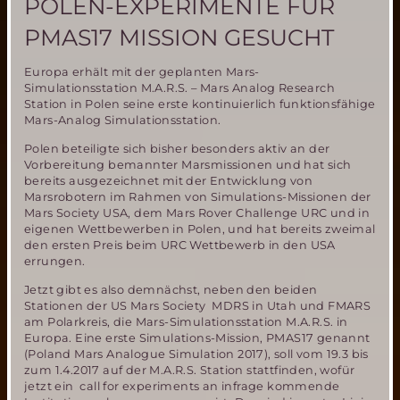
POLEN-EXPERIMENTE FÜR
PMAS17 MISSION GESUCHT
Europa erhält mit der geplanten Mars-
Simulationsstation M.A.R.S. – Mars Analog Research
Station in Polen seine erste kontinuierlich funktionsfähige
Mars-Analog Simulationsstation.
Polen beteiligte sich bisher besonders aktiv an der
Vorbereitung bemannter Marsmissionen und hat sich
bereits ausgezeichnet mit der Entwicklung von
Marsrobotern im Rahmen von Simulations-Missionen der
Mars Society USA, dem Mars Rover Challenge URC und in
eigenen Wettbewerben in Polen, und hat bereits zweimal
den ersten Preis beim URC Wettbewerb in den USA
errungen.
Jetzt gibt es also demnächst, neben den beiden
Stationen der US Mars Society MDRS in Utah und FMARS
am Polarkreis, die Mars-Simulationsstation M.A.R.S. in
Europa. Eine erste Simulations-Mission, PMAS17 genannt
(Poland Mars Analogue Simulation 2017), soll vom 19.3 bis
zum 1.4.2017 auf der M.A.R.S. Station stattfinden, wofür
jetzt ein call for experiments an infrage kommende