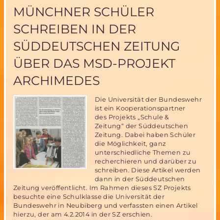
eine
MÜNCHNER SCHÜLER
Propaganda-
Aktion
SCHREIBEN IN DER
oder
das
SÜDDEUTSCHEN ZEITUNG
Aus
für
ÜBER DAS MSD-PROJEKT
die
ISS?
ARCHIMEDES
Die Universität der Bundeswehr
ist ein Kooperationspartner
des Projekts „Schule &
Zeitung“ der Süddeutschen
Zeitung. Dabei haben Schüler
die Möglichkeit, ganz
unterschiedliche Themen zu
recherchieren und darüber zu
schreiben. Diese Artikel werden
dann in der Süddeutschen
Zeitung veröffentlicht. Im Rahmen dieses SZ Projekts
besuchte eine Schulklasse die Universität der
Bundeswehr in Neubiberg und verfassten einen Artikel
hierzu, der am 4.2.2014 in der SZ erschien.