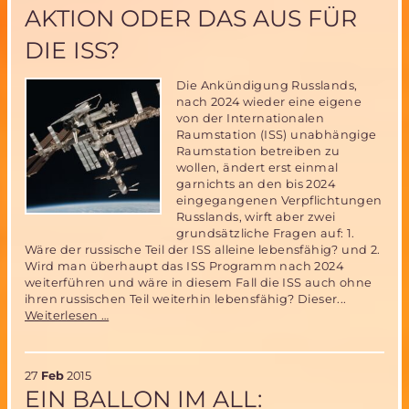
Mai
AKTION ODER DAS AUS FÜR
2015
DIE ISS?
Die Ankündigung Russlands,
nach 2024 wieder eine eigene
von der Internationalen
Raumstation (ISS) unabhängige
Raumstation betreiben zu
wollen, ändert erst einmal
garnichts an den bis 2024
eingegangenen Verpflichtungen
Russlands, wirft aber zwei
grundsätzliche Fragen auf: 1.
Wäre der russische Teil der ISS alleine lebensfähig? und 2.
Wird man überhaupt das ISS Programm nach 2024
weiterführen und wäre in diesem Fall die ISS auch ohne
ihren russischen Teil weiterhin lebensfähig? Dieser...
Die
Weiterlesen …
ISS
ohne
Russland
27
Feb
2015
–
EIN BALLON IM ALL:
nur