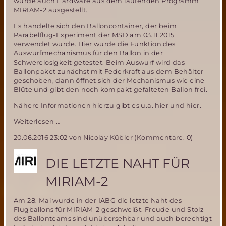
wurde auch Hardware aus dem laufenden Programm
MIRIAM-2 ausgestellt.
Es handelte sich den Balloncontainer, der beim
Parabelflug-Experiment der MSD am 03.11.2015
verwendet wurde. Hier wurde die Funktion des
Auswurfmechanismus für den Ballon in der
Schwerelosigkeit getestet. Beim Auswurf wird das
Ballonpaket zunächst mit Federkraft aus dem Behälter
geschoben, dann öffnet sich der Mechanismus wie eine
Blüte und gibt den noch kompakt gefalteten Ballon frei.
Nähere Informationen hierzu gibt es u.a. hier und hier.
Balloncontainer
Weiterlesen …
MIRIAM-
20.06.2016 23:02
von Nicolay Kübler (Kommentare: 0)
2:
Diebstahl
auf
DIE LETZTE NAHT FÜR
der
ILA
MIRIAM-2
Am 28. Mai wurde in der IABG die letzte Naht des
Flugballons für MIRIAM-2 geschweißt. Freude und Stolz
des Ballonteams sind unübersehbar und auch berechtigt