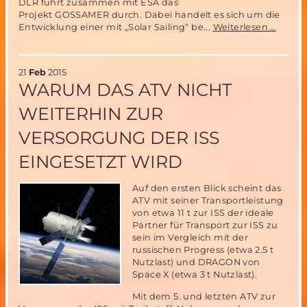
DLR führt zusammen mit ESA das
Projekt GOSSAMER durch. Dabei handelt es sich um die
GOSS
Entwicklung einer mit „Solar Sailing“ be...
Weiterlesen …
Projek
von
DLR
21
Feb
2015
könnt
WARUM DAS ATV NICHT
von
ARCH
WEITERHIN ZUR
Ballon
Techno
VERSORGUNG DER ISS
profiti
EINGESETZT WIRD
Auf den ersten Blick scheint das
ATV mit seiner Transportleistung
von etwa 11 t zur ISS der ideale
Partner für Transport zur ISS zu
sein im Vergleich mit der
russischen Progress (etwa 2.5 t
Nutzlast) und DRAGON von
Space X (etwa 3 t Nutzlast).
Mit dem 5. und letzten ATV zur