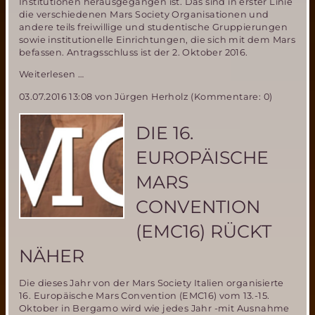
Institutionen herausgegangen ist. Das sind in erster Linie
die verschiedenen Mars Society Organisationen und
andere teils freiwillige und studentische Gruppierungen
sowie institutionelle Einrichtungen, die sich mit dem Mars
befassen. Antragsschluss ist der 2. Oktober 2016.
Neue
Weiterlesen …
Mars-
03.07.2016 13:08
von Jürgen Herholz (Kommentare: 0)
Simulationsstation
in
Polen-
DIE 16.
Experimente
für
EUROPÄISCHE
PMAS17
Mission
MARS
gesucht
CONVENTION
(EMC16) RÜCKT
NÄHER
Die dieses Jahr von der Mars Society Italien organisierte
16. Europäische Mars Convention (EMC16) vom 13.-15.
Oktober in Bergamo wird wie jedes Jahr -mit Ausnahme