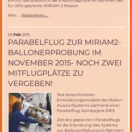
Eintritt des Ballons in die Erdatmosphäre im Rahmen der
für 2016 geplante MIRIAM-2 Mission
Was
Was ...
Weiterlesen …
haben
das
ATV
04
Feb
2015
5
PARABELFLUG ZUR MIRIAM2-
und
MIRIAM-
BALLONERPROBUNG IM
2
gemeinsam?
NOVEMBER 2015- NOCH ZWEI
MITFLUGPLÄTZE ZU
VERGEBEN!
Test eines früheren
Entwicklungsmodells des Ballon-
Auswurfsystems während einer
Parabelflug-Kampagne 2005
Ziel des geplanten Parabelflugs
ist die Erprobung des Systems
zur Ballonentfaltung im Rahmen