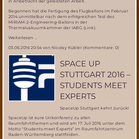
in Anbetracht der geleisteten Arbeit.
Begonnen hat die Fertigung des Flugballons im Februar
2014 unmittelbar nach dem erfolgreichen Test des
MIRIAM-2-Engineering-Ballons in der
Thermalvakuumkammer der IABG (Link).
Die
Weiterlesen …
letzte
03.06.2016 20:54
von Nicolay Kübler (Kommentare: 0)
Naht
für
MIRIAM-
SPACE UP
2
STUTTGART 2016 –
STUDENTS MEET
EXPERTS
SpaceUp Stuttgart kehrt zurück!
SpaceUp ist eure Unkonferenz zu allen
Raumfahrtthemen und wird am 17. Juli 2016 unter dem
Motto “Students meet Experts” im Raumfahrtzentrum
Baden-Württemberg stattfinden.