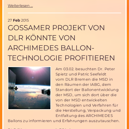
Ein
Weiterlesen …
Ballon
im
All:
27
Feb
2015
Münchner
GOSSAMER PROJEKT VON
Schüler
schreiben
DLR KÖNNTE VON
in
der
ARCHIMEDES BALLON-
Süddeutschen
Zeitung
TECHNOLOGIE PROFITIEREN
über
das
MSD-
Am 03.02. besuchten Dr. Peter
Projekt
Spietz und Patric Seefeldt
Archimedes
vom DLR Bremen die MSD in
den Räumen der IABG, dem
Standort der Ballonentwicklung
der MSD, um sich dort über die
von der MSD entwickelten
Technologien und Verfahren für
die Herstellung, Verpackung und
Entfaltung des ARCHIMEDES
Ballons zu informieren und Erfahrungen auszutauschen.