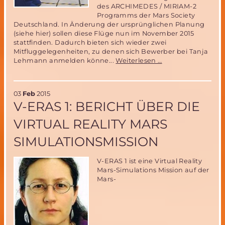
des ARCHIMEDES / MIRIAM-2
Programms der Mars Society
Deutschland. In Änderung der ursprünglichen Planung
(siehe hier) sollen diese Flüge nun im November 2015
stattfinden. Dadurch bieten sich wieder zwei
Mitfluggelegenheiten, zu denen sich Bewerber bei Tanja
Parabelflug
Lehmann anmelden könne...
Weiterlesen …
zur
Miriam2-
Ballonerprobung
03
Feb
2015
im
V-ERAS 1: BERICHT ÜBER DIE
November
2015-
VIRTUAL REALITY MARS
noch
zwei
SIMULATIONSMISSION
Mitflugplätze
zu
vergeben!
V-ERAS 1 ist eine Virtual Reality
Mars-Simulations Mission auf der
Mars-