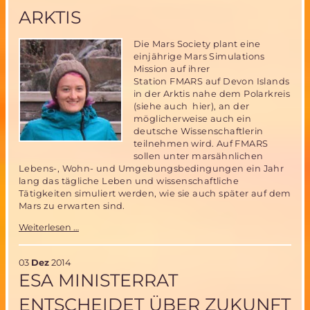
ARKTIS
Die Mars Society plant eine
einjährige Mars Simulations
Mission auf ihrer
Station FMARS auf Devon Islands
in der Arktis nahe dem Polarkreis
(siehe auch hier), an der
möglicherweise auch ein
deutsche Wissenschaftlerin
teilnehmen wird. Auf FMARS
sollen unter marsähnlichen
Lebens-, Wohn- und Umgebungsbedingungen ein Jahr
lang das tägliche Leben und wissenschaftliche
Tätigkeiten simuliert werden, wie sie auch später auf dem
Mars zu erwarten sind.
Deutsche
Weiterlesen …
Wissenschaftlerin
in
engerer
03
Dez
2014
Auswahl
ESA MINISTERRAT
für
einjährige
ENTSCHEIDET ÜBER ZUKUNFT
Mars