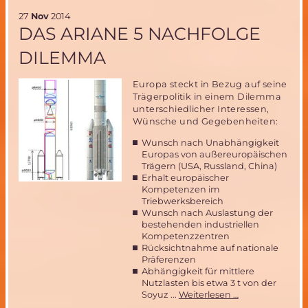
16
27
Nov
2014
Jahre
DAS ARIANE 5 NACHFOLGE
Mars
Society
DILEMMA
Deutschland
mit
ihrem
Europa steckt in Bezug auf seine
Projekt
Trägerpolitik in einem Dilemma
ARCHIMEDES
unterschiedlicher Interessen,
Wünsche und Gegebenheiten:
Wunsch nach Unabhängigkeit
Europas von außereuropäischen
Trägern (USA, Russland, China)
Erhalt europäischer
Kompetenzen im
Triebwerksbereich
Wunsch nach Auslastung der
bestehenden industriellen
Kompetenzzentren
Rücksichtnahme auf nationale
Präferenzen
Abhängigkeit für mittlere
Nutzlasten bis etwa 3 t von der
Das
Soyuz ...
Weiterlesen …
Ariane