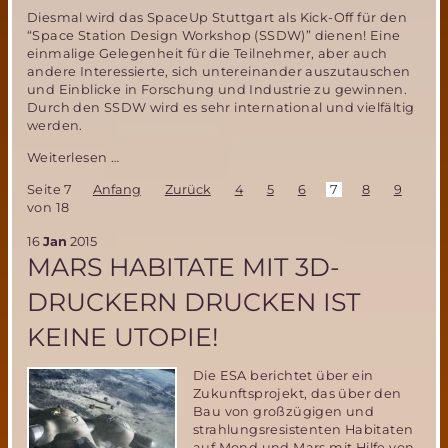
Diesmal wird das SpaceUp Stuttgart als Kick-Off für den
“Space Station Design Workshop (SSDW)” dienen! Eine
einmalige Gelegenheit für die Teilnehmer, aber auch
andere Interessierte, sich untereinander auszutauschen
und Einblicke in Forschung und Industrie zu gewinnen.
Durch den SSDW wird es sehr international und vielfältig
werden.
Space
Weiterlesen …
Up
Seite 7
Anfang
Zurück
4
5
6
7
8
9
10
Stuttgart
von 18
2016
–
16
Jan
2015
Students
MARS HABITATE MIT 3D-
meet
Experts
DRUCKERN DRUCKEN IST
KEINE UTOPIE!
Die ESA berichtet über ein
Zukunftsprojekt, das über den
Bau von großzügigen und
strahlungsresistenten Habitaten
auf Mond und Mars mit Hilfe von