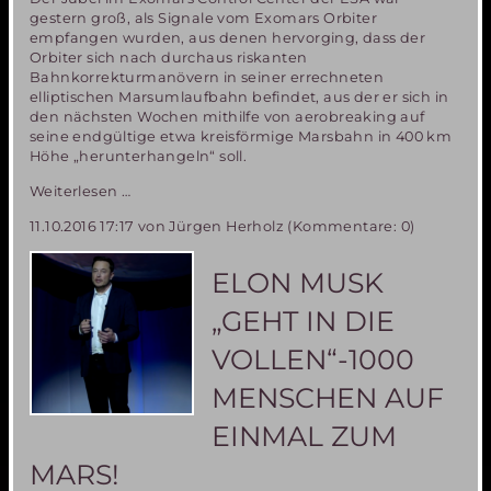
gestern groß, als Signale vom Exomars Orbiter
empfangen wurden, aus denen hervorging, dass der
Orbiter sich nach durchaus riskanten
Bahnkorrekturmanövern in seiner errechneten
elliptischen Marsumlaufbahn befindet, aus der er sich in
den nächsten Wochen mithilfe von aerobreaking auf
seine endgültige etwa kreisförmige Marsbahn in 400 km
Höhe „herunterhangeln“ soll.
EXOMARS
Weiterlesen …
Mission,
11.10.2016 17:17
von Jürgen Herholz (Kommentare: 0)
Teil
1-
leider
ELON MUSK
nur
ein
„GEHT IN DIE
Teilerfolg
VOLLEN“-1000
MENSCHEN AUF
EINMAL ZUM
MARS!