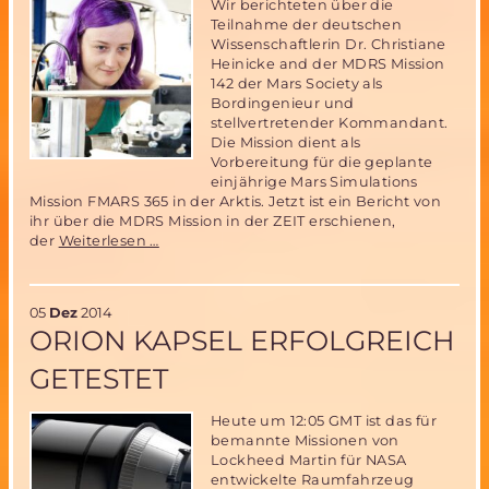
Wir berichteten über die
Teilnahme der deutschen
Wissenschaftlerin Dr. Christiane
Heinicke and der MDRS Mission
142 der Mars Society als
Bordingenieur und
stellvertretender Kommandant.
Die Mission dient als
Vorbereitung für die geplante
einjährige Mars Simulations
Mission FMARS 365 in der Arktis. Jetzt ist ein Bericht von
ihr über die MDRS Mission in der ZEIT erschienen,
Deutsche
der
Weiterlesen …
Teilnehmerin
an
der
05
Dez
2014
MDRS
ORION KAPSEL ERFOLGREICH
Mission
142
GETESTET
berichtet
in
der
Heute um 12:05 GMT ist das für
ZEIT
bemannte Missionen von
über
Lockheed Martin für NASA
ihre
entwickelte Raumfahrzeug