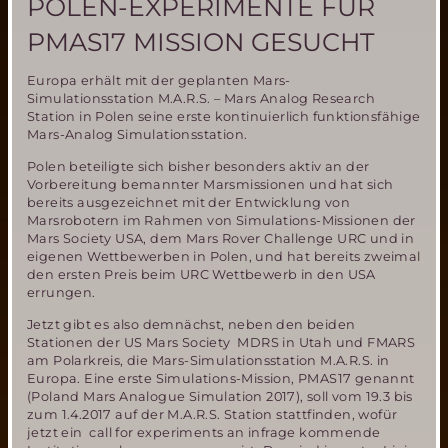
POLEN-EXPERIMENTE FÜR
PMAS17 MISSION GESUCHT
Europa erhält mit der geplanten Mars-
Simulationsstation M.A.R.S. – Mars Analog Research
Station in Polen seine erste kontinuierlich funktionsfähige
Mars-Analog Simulationsstation.
Polen beteiligte sich bisher besonders aktiv an der
Vorbereitung bemannter Marsmissionen und hat sich
bereits ausgezeichnet mit der Entwicklung von
Marsrobotern im Rahmen von Simulations-Missionen der
Mars Society USA, dem Mars Rover Challenge URC und in
eigenen Wettbewerben in Polen, und hat bereits zweimal
den ersten Preis beim URC Wettbewerb in den USA
errungen.
Jetzt gibt es also demnächst, neben den beiden
Stationen der US Mars Society MDRS in Utah und FMARS
am Polarkreis, die Mars-Simulationsstation M.A.R.S. in
Europa. Eine erste Simulations-Mission, PMAS17 genannt
(Poland Mars Analogue Simulation 2017), soll vom 19.3 bis
zum 1.4.2017 auf der M.A.R.S. Station stattfinden, wofür
jetzt ein call for experiments an infrage kommende