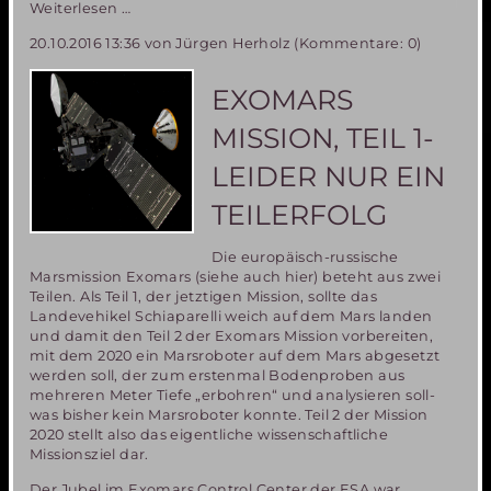
EMC16
Weiterlesen …
in
20.10.2016 13:36
von Jürgen Herholz (Kommentare: 0)
Bergamo-
früheres
Leben
EXOMARS
auf
dem
MISSION, TEIL 1-
Mars
ist
LEIDER NUR EIN
unwahrscheinlich
aber
TEILERFOLG
nicht
unmöglich
Die europäisch-russische
Marsmission Exomars (siehe auch hier) beteht aus zwei
Teilen. Als Teil 1, der jetztigen Mission, sollte das
Landevehikel Schiaparelli weich auf dem Mars landen
und damit den Teil 2 der Exomars Mission vorbereiten,
mit dem 2020 ein Marsroboter auf dem Mars abgesetzt
werden soll, der zum erstenmal Bodenproben aus
mehreren Meter Tiefe „erbohren“ und analysieren soll-
was bisher kein Marsroboter konnte. Teil 2 der Mission
2020 stellt also das eigentliche wissenschaftliche
Missionsziel dar.
Der Jubel im Exomars Control Center der ESA war