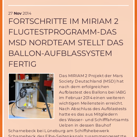
5
Nachfolge
27
Nov
2014
Dilemma
FORTSCHRITTE IM MIRIAM 2
FLUGTESTPROGRAMM-DAS
MSD NORDTEAM STELLT DAS
BALLON-AUFBLASSYSTEM
FERTIG
Das MIRIAM 2 Projekt der Mars
Society Deutschland (MSD) hat
nach dem erfolgreichen
Aufblastest des Ballons bei IABG
im Februar 2014 einen weiteren
wichtigen Meilenstein erreicht.
Nach Abschluss des Aufblastests
hatte es das aus Mitgliedern
des Wasser- und Schifffahrtsamts
Uelzen in dessen Bauhof
Scharnebeck bei Lüneburg am Schiffshebewerk
Scharnebeck des Elbe-Seitenkanals zusammengesetzte