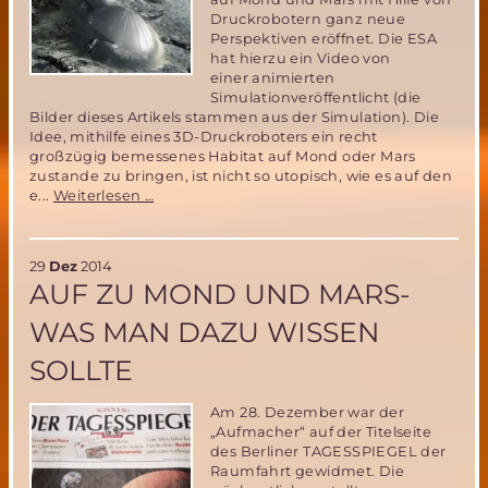
Druckrobotern ganz neue
Perspektiven eröffnet. Die ESA
hat hierzu ein Video von
einer animierten
Simulationveröffentlicht (die
Bilder dieses Artikels stammen aus der Simulation). Die
Idee, mithilfe eines 3D-Druckroboters ein recht
großzügig bemessenes Habitat auf Mond oder Mars
zustande zu bringen, ist nicht so utopisch, wie es auf den
Mars
e...
Weiterlesen …
Habitate
mit
3D-
29
Dez
2014
Druckern
AUF ZU MOND UND MARS-
drucken
ist
WAS MAN DAZU WISSEN
keine
Utopie!
SOLLTE
Am 28. Dezember war der
„Aufmacher“ auf der Titelseite
des Berliner TAGESSPIEGEL der
Raumfahrt gewidmet. Die