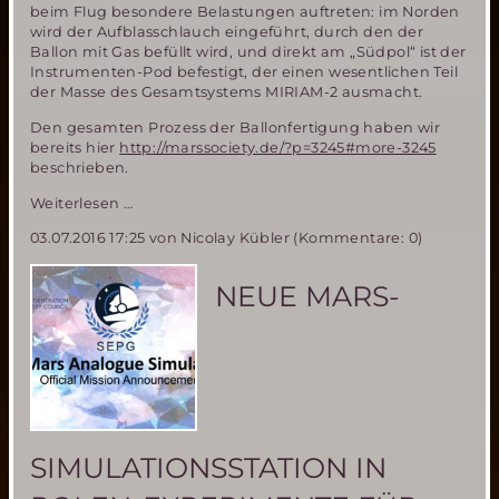
beim Flug besondere Belastungen auftreten: im Norden
wird der Aufblasschlauch eingeführt, durch den der
Ballon mit Gas befüllt wird, und direkt am „Südpol“ ist der
Instrumenten-Pod befestigt, der einen wesentlichen Teil
der Masse des Gesamtsystems MIRIAM-2 ausmacht.
Den gesamten Prozess der Ballonfertigung haben wir
bereits hier
http://marssociety.de/?p=3245#more-3245
beschrieben.
MIRIAM-
Weiterlesen …
2:
03.07.2016 17:25
von Nicolay Kübler (Kommentare: 0)
Fertigstellung
des
Ballons
NEUE MARS-
SIMULATIONSSTATION IN