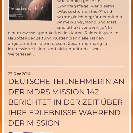
wöchentlich gestellte
„Sonntagsfrage“ war diesmal
„Was suchen wir hier?“ und
wurde gleich begründet mit der
Anmerkung „Mond und Mars
sind attraktiver denn je“. In
einem zweiseitigen Artikel des Autors Rainer Kayser im
Hauptteil der Zeitung wurden dann alle Fragen
angeschnitten, die in diesem Zusammenhang für
interessierte Laien -und nicht nur für die- von ...
Auf
Weiterlesen …
zu
Mond
und
27
Dez
2014
Mars-
DEUTSCHE TEILNEHMERIN AN
was
man
DER MDRS MISSION 142
dazu
wissen
BERICHTET IN DER ZEIT ÜBER
sollte
IHRE ERLEBNISSE WÄHREND
DER MISSION