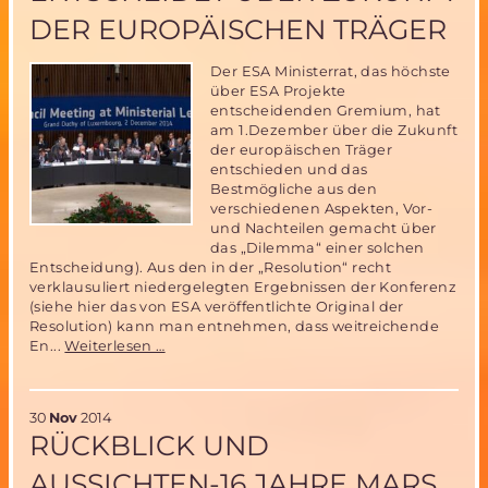
Simulations
DER EUROPÄISCHEN TRÄGER
Mission
in
Der ESA Ministerrat, das höchste
der
Arktis
über ESA Projekte
entscheidenden Gremium, hat
am 1.Dezember über die Zukunft
der europäischen Träger
entschieden und das
Bestmögliche aus den
verschiedenen Aspekten, Vor-
und Nachteilen gemacht über
das „Dilemma“ einer solchen
Entscheidung). Aus den in der „Resolution“ recht
verklausuliert niedergelegten Ergebnissen der Konferenz
(siehe hier das von ESA veröffentlichte Original der
Resolution) kann man entnehmen, dass weitreichende
ESA
En...
Weiterlesen …
Ministerrat
entscheidet
über
30
Nov
2014
Zukunft
RÜCKBLICK UND
der
europäischen
AUSSICHTEN-16 JAHRE MARS
Träger