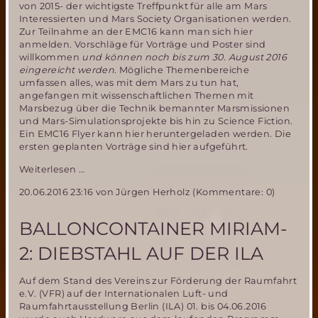
von 2015- der wichtigste Treffpunkt für alle am Mars
Interessierten und Mars Society Organisationen werden.
Zur Teilnahme an der EMC16 kann man sich hier
anmelden. Vorschläge für Vorträge und Poster sind
willkommen
und können noch bis zum 30. August 2016
eingereicht werden.
Mögliche Themenbereiche
umfassen alles, was mit dem Mars zu tun hat,
angefangen mit wissenschaftlichen Themen mit
Marsbezug über die Technik bemannter Marsmissionen
und Mars-Simulationsprojekte bis hin zu Science Fiction.
Ein EMC16 Flyer kann hier heruntergeladen werden. Die
ersten geplanten Vorträge sind hier aufgeführt.
Die
Weiterlesen …
16.
20.06.2016 23:16
von Jürgen Herholz (Kommentare: 0)
Europäische
Mars
Convention
BALLONCONTAINER MIRIAM-
(EMC16)
rückt
2: DIEBSTAHL AUF DER ILA
näher
Auf dem Stand des Vereins zur Förderung der Raumfahrt
e.V. (VFR) auf der Internationalen Luft- und
Raumfahrtausstellung Berlin (ILA) 01. bis 04.06.2016