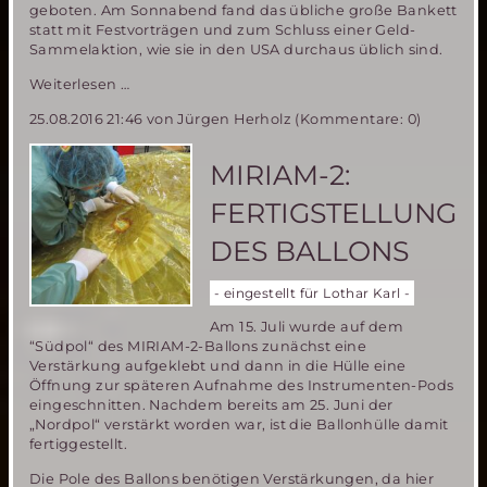
geboten. Am Sonnabend fand das übliche große Bankett
statt mit Festvorträgen und zum Schluss einer Geld-
Sammelaktion, wie sie in den USA durchaus üblich sind.
Der
Weiterlesen …
Stand
25.08.2016 21:46
von Jürgen Herholz (Kommentare: 0)
der
Marserkundung-
die
MIRIAM-2:
19.Mars
Society
FERTIGSTELLUNG
Konferenz
in
DES BALLONS
Washington
- eingestellt für Lothar Karl -
Am 15. Juli wurde auf dem
“Südpol“ des MIRIAM-2-Ballons zunächst eine
Verstärkung aufgeklebt und dann in die Hülle eine
Öffnung zur späteren Aufnahme des Instrumenten-Pods
eingeschnitten. Nachdem bereits am 25. Juni der
„Nordpol“ verstärkt worden war, ist die Ballonhülle damit
fertiggestellt.
Die Pole des Ballons benötigen Verstärkungen, da hier