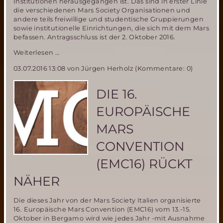
Institutionen herausgegangen ist. Das sind in erster Linie
die verschiedenen Mars Society Organisationen und
andere teils freiwillige und studentische Gruppierungen
sowie institutionelle Einrichtungen, die sich mit dem Mars
befassen. Antragsschluss ist der 2. Oktober 2016.
Neue
Weiterlesen …
Mars-
03.07.2016 13:08
von Jürgen Herholz (Kommentare: 0)
Simulationsstation
in
Polen-
DIE 16.
Experimente
für
EUROPÄISCHE
PMAS17
Mission
MARS
gesucht
CONVENTION
(EMC16) RÜCKT
NÄHER
Die dieses Jahr von der Mars Society Italien organisierte
16. Europäische Mars Convention (EMC16) vom 13.-15.
Oktober in Bergamo wird wie jedes Jahr -mit Ausnahme