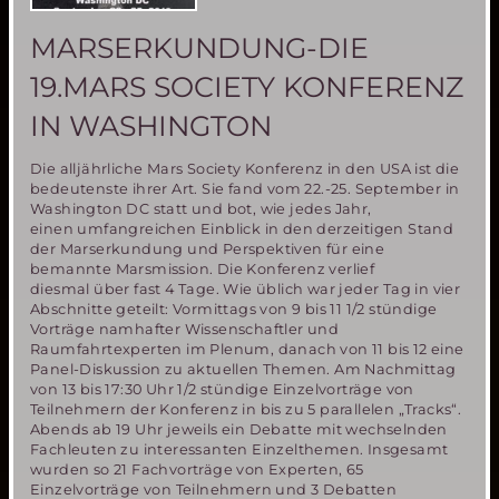
MARSERKUNDUNG-DIE
19.MARS SOCIETY KONFERENZ
IN WASHINGTON
Die alljährliche Mars Society Konferenz in den USA ist die
bedeutenste ihrer Art. Sie fand vom 22.-25. September in
Washington DC statt und bot, wie jedes Jahr,
einen umfangreichen Einblick in den derzeitigen Stand
der Marserkundung und Perspektiven für eine
bemannte Marsmission. Die Konferenz verlief
diesmal über fast 4 Tage. Wie üblich war jeder Tag in vier
Abschnitte geteilt: Vormittags von 9 bis 11 1/2 stündige
Vorträge namhafter Wissenschaftler und
Raumfahrtexperten im Plenum, danach von 11 bis 12 eine
Panel-Diskussion zu aktuellen Themen. Am Nachmittag
von 13 bis 17:30 Uhr 1/2 stündige Einzelvorträge von
Teilnehmern der Konferenz in bis zu 5 parallelen „Tracks“.
Abends ab 19 Uhr jeweils ein Debatte mit wechselnden
Fachleuten zu interessanten Einzelthemen. Insgesamt
wurden so 21 Fachvorträge von Experten, 65
Einzelvorträge von Teilnehmern und 3 Debatten