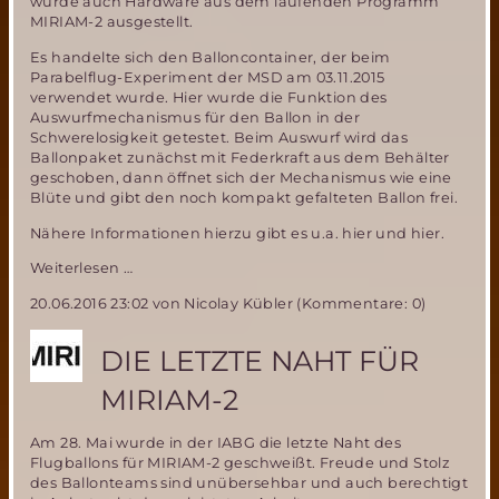
wurde auch Hardware aus dem laufenden Programm
MIRIAM-2 ausgestellt.
Es handelte sich den Balloncontainer, der beim
Parabelflug-Experiment der MSD am 03.11.2015
verwendet wurde. Hier wurde die Funktion des
Auswurfmechanismus für den Ballon in der
Schwerelosigkeit getestet. Beim Auswurf wird das
Ballonpaket zunächst mit Federkraft aus dem Behälter
geschoben, dann öffnet sich der Mechanismus wie eine
Blüte und gibt den noch kompakt gefalteten Ballon frei.
Nähere Informationen hierzu gibt es u.a. hier und hier.
Balloncontainer
Weiterlesen …
MIRIAM-
20.06.2016 23:02
von Nicolay Kübler (Kommentare: 0)
2:
Diebstahl
auf
DIE LETZTE NAHT FÜR
der
ILA
MIRIAM-2
Am 28. Mai wurde in der IABG die letzte Naht des
Flugballons für MIRIAM-2 geschweißt. Freude und Stolz
des Ballonteams sind unübersehbar und auch berechtigt