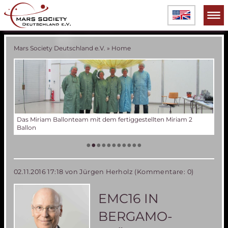
Mars Society Deutschland e.V.
»
Home
Verschiedene Phasen der Miriam 2 Ballonentwicklung
Tes
Der
Die
Tes
50 
Die
(an
US
•
•
•
•
•
•
•
•
•
•
•
02.11.2016 17:18
von Jürgen Herholz (Kommentare: 0)
EMC16 IN
BERGAMO-