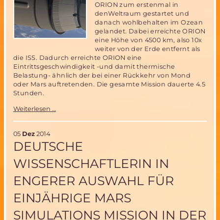
Erlebnisse
ORION zum erstenmal in
während
denWeltraum gestartet und
der
danach wohlbehalten im Ozean
Mission
gelandet. Dabei erreichte ORION
eine Höhe von 4500 km, also 10x
weiter von der Erde entfernt als
die ISS. Dadurch erreichte ORION eine
Eintrittsgeschwindigkeit -und damit thermische
Belastung- ähnlich der bei einer Rückkehr von Mond
oder Mars auftretenden. Die gesamte Mission dauerte 4.5
Stunden.
ORION
Weiterlesen …
Kapsel
erfolgreich
getestet
05
Dez
2014
DEUTSCHE
WISSENSCHAFTLERIN IN
ENGERER AUSWAHL FÜR
EINJÄHRIGE MARS
SIMULATIONS MISSION IN DER