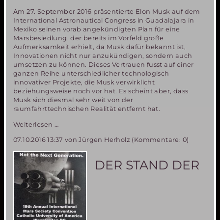
Am 27. September 2016 präsentierte Elon Musk auf dem
International Astronautical Congress in Guadalajara in
Mexiko seinen vorab angekündigten Plan für eine
Marsbesiedlung, der bereits im Vorfeld große
Aufmerksamkeit erhielt, da Musk dafür bekannt ist,
Innovationen nicht nur anzukündigen, sondern auch
umsetzen zu können. Dieses Vertrauen fusst auf einer
ganzen Reihe unterschiedlicher technologisch
innovativer Projekte, die Musk verwirklicht
beziehungsweise noch vor hat. Es scheint aber, dass
Musk sich diesmal sehr weit von der
raumfahrttechnischen Realität entfernt hat.
Elon
Weiterlesen …
Musk
07.10.2016 13:37
von Jürgen Herholz (Kommentare: 0)
„geht
in
die
DER STAND DER
Vollen“-1000
Menschen
auf
einmal
zum
Mars!