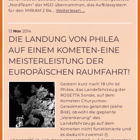
„NordTeam“ der MSD übernommen, das Aufblassystem
Fortschritte
für den MIRIAM 2 Ba...
Weiterlesen …
im
MIRIAM
2
13
Nov
2014
Flugtestprogramm-
DIE LANDUNG VON PHILEA
das
MSD
AUF EINEM KOMETEN-EINE
NordTeam
stellt
MEISTERLEISTUNG DER
Das
Ballon-
EUROPÄISCHEN RAUMFAHRT!
Aufblassystem
fertig
Gestern kurz nach 18 Uhr ist
Philea, das Landefahrzeug der
ROSETTA Sonde, auf dem
Kometen Churyumov-
Gerasimenko gelandet (siehe
Bild), obwohl die geplante
„Verankerung“ des
Landefahrzeugs auf dem
Kometen nicht funktionierte und
es dadurch zweimal (!)