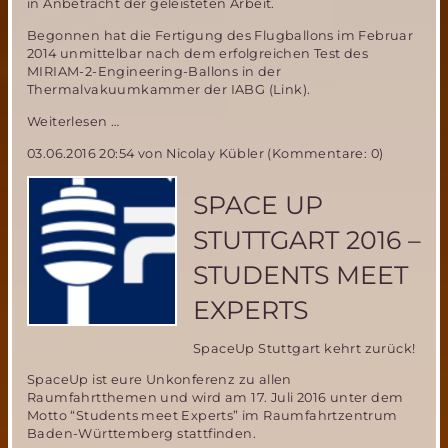
in Anbetracht der geleisteten Arbeit.
Begonnen hat die Fertigung des Flugballons im Februar
2014 unmittelbar nach dem erfolgreichen Test des
MIRIAM-2-Engineering-Ballons in der
Thermalvakuumkammer der IABG (Link).
Die
Weiterlesen …
letzte
03.06.2016 20:54
von Nicolay Kübler (Kommentare: 0)
Naht
für
MIRIAM-
SPACE UP
2
STUTTGART 2016 –
STUDENTS MEET
EXPERTS
SpaceUp Stuttgart kehrt zurück!
SpaceUp ist eure Unkonferenz zu allen
Raumfahrtthemen und wird am 17. Juli 2016 unter dem
Motto “Students meet Experts” im Raumfahrtzentrum
Baden-Württemberg stattfinden.