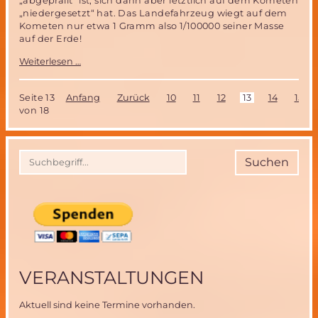
„abgeprallt“ ist, sich dann aber letztlich auf dem Kometen
„niedergesetzt“ hat. Das Landefahrzeug wiegt auf dem
Kometen nur etwa 1 Gramm also 1/100000 seiner Masse
auf der Erde!
Die
Weiterlesen …
Landung
von
Philea
Seite 13
Anfang
Zurück
10
11
12
13
14
15
auf
von 18
einem
Kometen-
eine
Meisterleistung
Suchen
der
europäischen
Raumfahrt!
VERANSTALTUNGEN
Aktuell sind keine Termine vorhanden.