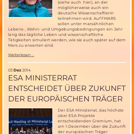
(siehe auch hier), an der
möglicherweise auch ein
deutsche Wissenschaftlerin
teilnehmen wird. Auf FMARS
sollen unter marsähnlichen
Lebens-, Wohn- und Umgebungsbedingungen ein Jahr
lang das tägliche Leben und wissenschaftliche
Tätigkeiten simuliert werden, wie sie auch später auf dem
Mars zu erwarten sind.
Deutsche
Weiterlesen …
Wissenschaftlerin
in
engerer
03
Dez
2014
Auswahl
ESA MINISTERRAT
für
einjährige
ENTSCHEIDET ÜBER ZUKUNFT
Mars
Simulations
DER EUROPÄISCHEN TRÄGER
Mission
in
Der ESA Ministerrat, das höchste
der
Arktis
über ESA Projekte
entscheidenden Gremium, hat
am 1.Dezember über die Zukunft
der europäischen Träger