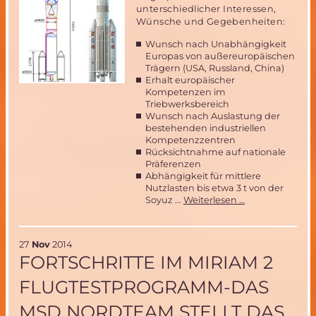
ARCHIMEDES
unterschiedlicher Interessen,
Wünsche und Gegebenheiten:
Wunsch nach Unabhängigkeit
Europas von außereuropäischen
Trägern (USA, Russland, China)
Erhalt europäischer
Kompetenzen im
Triebwerksbereich
Wunsch nach Auslastung der
bestehenden industriellen
Kompetenzzentren
Rücksichtnahme auf nationale
Präferenzen
Abhängigkeit für mittlere
Nutzlasten bis etwa 3 t von der
Das
Soyuz ...
Weiterlesen …
Ariane
5
Nachfolge
27
Nov
2014
Dilemma
FORTSCHRITTE IM MIRIAM 2
FLUGTESTPROGRAMM-DAS
MSD NORDTEAM STELLT DAS