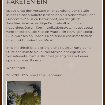
RAKETEN EIN
Space X hat den Versuch einer Landung der 1. Stufe
seiner Falcon 9 Rakete bescheiden als Nebenzweck der
Orbcomm-2 Mission bezeichnet, bei der gleich 11
Satelliten in eine niedrige Erdumlaufbahn für ein
neuartiges Daten-Kommunikationssystem ausgesetzt
werden sollten. Die Mission wurde ein 100% iger Erfolg!.
Glückwunsch an Space X und seinen charismatischen
Chef und Gründer Elon Musk!
In Wirklichkeit ist die erfolgreiche Rückführung der 1.
Stufe der Rakete als Teil der Mission das eigentlich
Sensationelle: zum erstenmal gelang dies mit einer
operationellen Rakete.
Space
Weiterlesen …
X
22.12.2015 17:55
von Tanja Lehmann
läutet
die
Ära
wiederverwendbarer
Raketen
ein