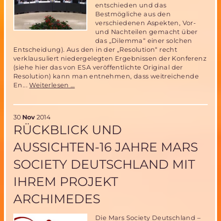
entschieden und das
Bestmögliche aus den
verschiedenen Aspekten, Vor-
und Nachteilen gemacht über
das „Dilemma“ einer solchen
Entscheidung). Aus den in der „Resolution“ recht
verklausuliert niedergelegten Ergebnissen der Konferenz
(siehe hier das von ESA veröffentlichte Original der
Resolution) kann man entnehmen, dass weitreichende
ESA
En...
Weiterlesen …
Ministerrat
entscheidet
über
30
Nov
2014
Zukunft
RÜCKBLICK UND
der
europäischen
AUSSICHTEN-16 JAHRE MARS
Träger
SOCIETY DEUTSCHLAND MIT
IHREM PROJEKT
ARCHIMEDES
Die Mars Society Deutschland –