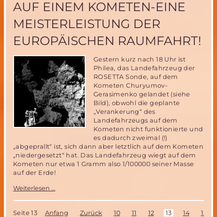
AUF EINEM KOMETEN-EINE
NordTeam
stellt
MEISTERLEISTUNG DER
Das
Ballon-
EUROPÄISCHEN RAUMFAHRT!
Aufblassystem
fertig
Gestern kurz nach 18 Uhr ist
Philea, das Landefahrzeug der
ROSETTA Sonde, auf dem
Kometen Churyumov-
Gerasimenko gelandet (siehe
Bild), obwohl die geplante
„Verankerung“ des
Landefahrzeugs auf dem
Kometen nicht funktionierte und
es dadurch zweimal (!)
„abgeprallt“ ist, sich dann aber letztlich auf dem Kometen
„niedergesetzt“ hat. Das Landefahrzeug wiegt auf dem
Kometen nur etwa 1 Gramm also 1/100000 seiner Masse
auf der Erde!
Die
Weiterlesen …
Landung
von
Philea
Seite 13
Anfang
Zurück
10
11
12
13
14
15