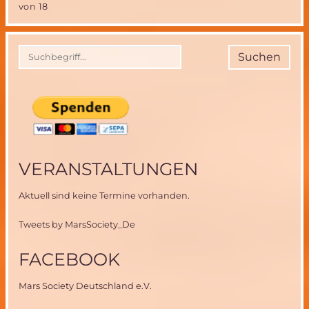
auf
von 18
einem
Kometen-
eine
Meisterleistung
Suchen
der
europäischen
Raumfahrt!
VERANSTALTUNGEN
Aktuell sind keine Termine vorhanden.
Tweets by MarsSociety_De
FACEBOOK
Mars Society Deutschland e.V.