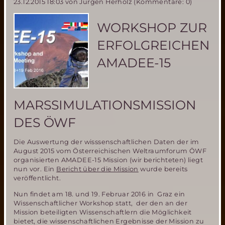
23.12.2015 18:03
von Jürgen Herholz (Kommentare: 0)
Society
Convention
vom
WORKSHOP ZUR
21.-25.
September
ERFOLGREICHEN
2016
in
AMADEE-15
Washington
MARSSIMULATIONSMISSION
DES ÖWF
Die Auswertung der wisssenschaftlichen Daten der im
August 2015 vom Österreichischen Weltraumforum ÖWF
organisierten AMADEE-15 Mission (wir berichteten) liegt
nun vor. Ein
Bericht über die Mission
wurde bereits
veröffentlicht.
Nun findet am 18. und 19. Februar 2016 in Graz ein
Wissenschaftlicher Workshop statt, der den an der
Mission beteiligten Wissenschaftlern die Möglichkeit
bietet, die wissenschaftlichen Ergebnisse der Mission zu