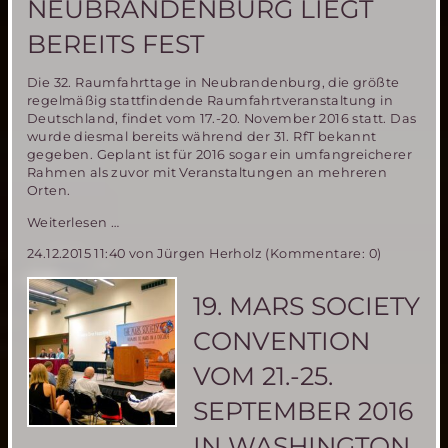
NEUBRANDENBURG LIEGT
BEREITS FEST
Die 32. Raumfahrttage in Neubrandenburg, die größte
regelmäßig stattfindende Raumfahrtveranstaltung in
Deutschland, findet vom 17.-20. November 2016 statt. Das
wurde diesmal bereits während der 31. RfT bekannt
gegeben. Geplant ist für 2016 sogar ein umfangreicherer
Rahmen als zuvor mit Veranstaltungen an mehreren
Orten.
Der
Weiterlesen …
Termin
24.12.2015 11:40
von Jürgen Herholz (Kommentare: 0)
für
die
32.
19. MARS SOCIETY
Raumfahrttage
in
CONVENTION
Neubrandenburg
liegt
VOM 21.-25.
bereits
fest
SEPTEMBER 2016
IN WASHINGTON