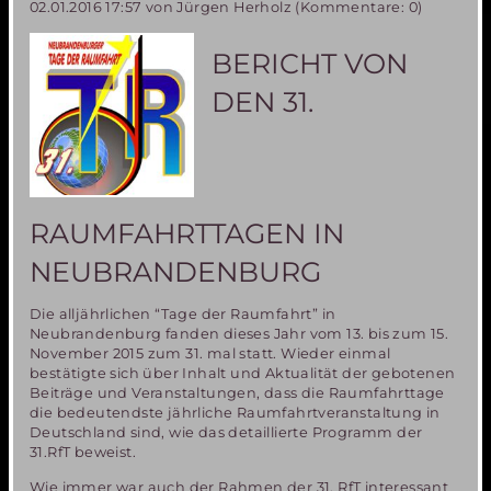
02.01.2016 17:57
von Jürgen Herholz (Kommentare: 0)
zum
Mars“
ist
BERICHT VON
noch
lang
DEN 31.
und
steinig!
RAUMFAHRTTAGEN IN
NEUBRANDENBURG
Die alljährlichen “Tage der Raumfahrt” in
Neubrandenburg fanden dieses Jahr vom 13. bis zum 15.
November 2015 zum 31. mal statt. Wieder einmal
bestätigte sich über Inhalt und Aktualität der gebotenen
Beiträge und Veranstaltungen, dass die Raumfahrttage
die bedeutendste jährliche Raumfahrtveranstaltung in
Deutschland sind, wie das detaillierte Programm der
31.RfT beweist.
Wie immer war auch der Rahmen der 31. RfT interessant