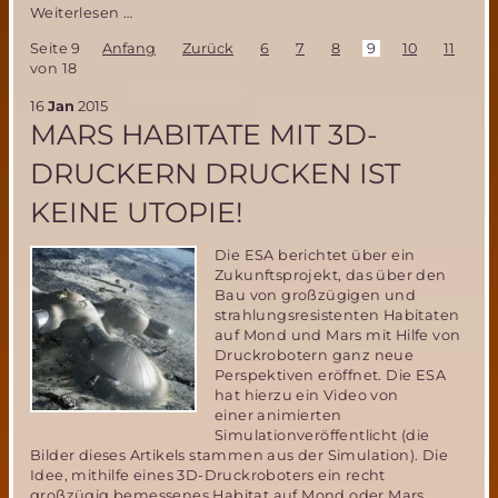
MSD
Weiterlesen …
Jahresrückblick
Seite 9
Anfang
Zurück
6
7
8
9
10
11
12
2015-
von 18
ein
ereignisreiches
16
Jan
2015
und
MARS HABITATE MIT 3D-
erfolgreiches
Jahr
DRUCKERN DRUCKEN IST
für
die
KEINE UTOPIE!
MSD
Die ESA berichtet über ein
Zukunftsprojekt, das über den
Bau von großzügigen und
strahlungsresistenten Habitaten
auf Mond und Mars mit Hilfe von
Druckrobotern ganz neue
Perspektiven eröffnet. Die ESA
hat hierzu ein Video von
einer animierten
Simulationveröffentlicht (die
Bilder dieses Artikels stammen aus der Simulation). Die
Idee, mithilfe eines 3D-Druckroboters ein recht
großzügig bemessenes Habitat auf Mond oder Mars