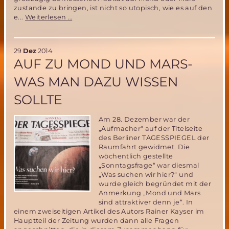
zustande zu bringen, ist nicht so utopisch, wie es auf den
Mars
e...
Weiterlesen …
Habitate
mit
3D-
29
Dez
2014
Druckern
AUF ZU MOND UND MARS-
drucken
ist
WAS MAN DAZU WISSEN
keine
Utopie!
SOLLTE
Am 28. Dezember war der
„Aufmacher“ auf der Titelseite
des Berliner TAGESSPIEGEL der
Raumfahrt gewidmet. Die
wöchentlich gestellte
„Sonntagsfrage“ war diesmal
„Was suchen wir hier?“ und
wurde gleich begründet mit der
Anmerkung „Mond und Mars
sind attraktiver denn je“. In
einem zweiseitigen Artikel des Autors Rainer Kayser im
Hauptteil der Zeitung wurden dann alle Fragen