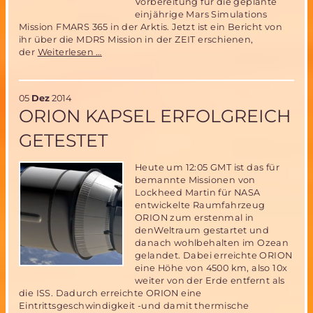
Vorbereitung für die geplante
einjährige Mars Simulations
Mission FMARS 365 in der Arktis. Jetzt ist ein Bericht von
ihr über die MDRS Mission in der ZEIT erschienen,
Deutsche
der
Weiterlesen …
Teilnehmerin
an
der
05
Dez
2014
MDRS
ORION KAPSEL ERFOLGREICH
Mission
142
GETESTET
berichtet
in
der
Heute um 12:05 GMT ist das für
ZEIT
bemannte Missionen von
über
Lockheed Martin für NASA
ihre
entwickelte Raumfahrzeug
Erlebnisse
ORION zum erstenmal in
während
denWeltraum gestartet und
der
danach wohlbehalten im Ozean
Mission
gelandet. Dabei erreichte ORION
eine Höhe von 4500 km, also 10x
weiter von der Erde entfernt als
die ISS. Dadurch erreichte ORION eine
Eintrittsgeschwindigkeit -und damit thermische