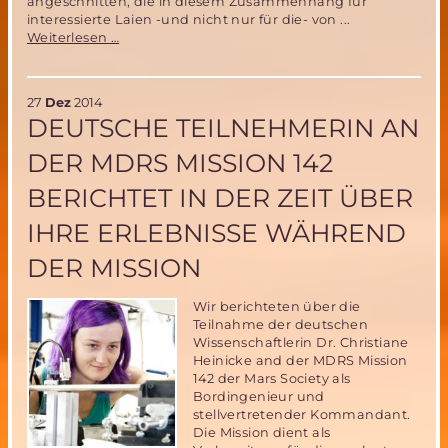
angeschnitten, die in diesem Zusammenhang für
interessierte Laien -und nicht nur für die- von ...
Auf
Weiterlesen …
zu
Mond
und
27
Dez
2014
Mars-
DEUTSCHE TEILNEHMERIN AN
was
man
DER MDRS MISSION 142
dazu
wissen
BERICHTET IN DER ZEIT ÜBER
sollte
IHRE ERLEBNISSE WÄHREND
DER MISSION
Wir berichteten über die
Teilnahme der deutschen
Wissenschaftlerin Dr. Christiane
Heinicke and der MDRS Mission
142 der Mars Society als
Bordingenieur und
stellvertretender Kommandant.
Die Mission dient als