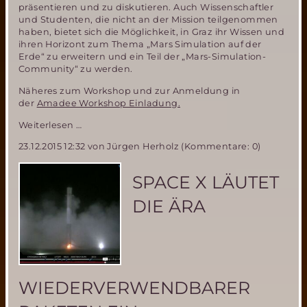
präsentieren und zu diskutieren. Auch Wissenschaftler
und Studenten, die nicht an der Mission teilgenommen
haben, bietet sich die Möglichkeit, in Graz ihr Wissen und
ihren Horizont zum Thema „Mars Simulation auf der
Erde“ zu erweitern und ein Teil der „Mars-Simulation-
Community“ zu werden.
Näheres zum Workshop und zur Anmeldung in
der
Amadee Workshop Einladung.
Workshop
Weiterlesen …
zur
23.12.2015 12:32
von Jürgen Herholz (Kommentare: 0)
erfolgreichen
AMADEE-
15
SPACE X LÄUTET
Marssimulationsmission
des
DIE ÄRA
ÖWF
WIEDERVERWENDBARER