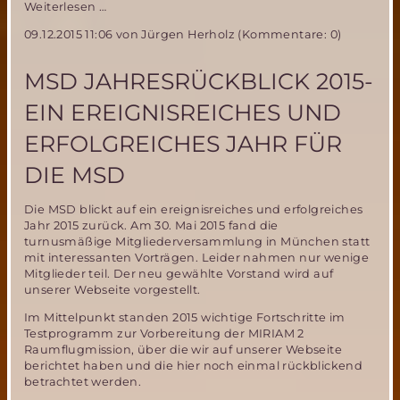
MIRIAM-
Weiterlesen …
2
09.12.2015 11:06
von Jürgen Herholz (Kommentare: 0)
Parabelflug
Ergebnisse
vom
MSD JAHRESRÜCKBLICK 2015-
Ballonauswurftest
EIN EREIGNISREICHES UND
ERFOLGREICHES JAHR FÜR
DIE MSD
Die MSD blickt auf ein ereignisreiches und erfolgreiches
Jahr 2015 zurück. Am 30. Mai 2015 fand die
turnusmäßige Mitgliederversammlung in München statt
mit interessanten Vorträgen. Leider nahmen nur wenige
Mitglieder teil. Der neu gewählte Vorstand wird auf
unserer Webseite vorgestellt.
Im Mittelpunkt standen 2015 wichtige Fortschritte im
Testprogramm zur Vorbereitung der MIRIAM 2
Raumflugmission, über die wir auf unserer Webseite
berichtet haben und die hier noch einmal rückblickend
betrachtet werden.