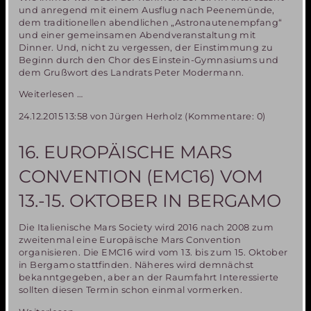
und anregend mit einem Ausflug nach Peenemünde,
dem traditionellen abendlichen „Astronautenempfang“
und einer gemeinsamen Abendveranstaltung mit
Dinner. Und, nicht zu vergessen, der Einstimmung zu
Beginn durch den Chor des Einstein-Gymnasiums und
dem Grußwort des Landrats Peter Modermann.
Bericht
Weiterlesen …
von
24.12.2015 13:58
von Jürgen Herholz (Kommentare: 0)
den
31.
Raumfahrttagen
16. EUROPÄISCHE MARS
in
Neubrandenburg
CONVENTION (EMC16) VOM
13.-15. OKTOBER IN BERGAMO
Die Italienische Mars Society wird 2016 nach 2008 zum
zweitenmal eine Europäische Mars Convention
organisieren. Die EMC16 wird vom 13. bis zum 15. Oktober
in Bergamo stattfinden. Näheres wird demnächst
bekanntgegeben, aber an der Raumfahrt Interessierte
sollten diesen Termin schon einmal vormerken.