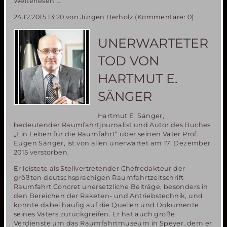
16.
Weiterlesen …
Europäische
24.12.2015 13:20
von Jürgen Herholz (Kommentare: 0)
Mars
Convention
(EMC16)
UNERWARTETER
vom
13.-15.
TOD VON
Oktober
in
HARTMUT E.
Bergamo
SÄNGER
Hartmut E. Sänger,
bedeutender Raumfahrtjournalist und Autor des Buches
„Ein Leben für die Raumfahrt“ über seinen Vater Prof.
Eugen Sänger, ist von allen unerwartet am 17. Dezember
2015 verstorben.
Er leistete als Stellvertretender Chefredakteur der
größten deutschsprachigen Raumfahrtzeitschrift
Raumfahrt Concret unersetzliche Beiträge, besonders in
den Bereichen der Raketen- und Antriebstechnik, und
konnte dabei häufig auf die Quellen und Dokumente
seines Vaters zurückgreifen. Er hat auch große
Verdienste um das Raumfahrtmuseum in Speyer, dem er