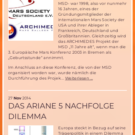
MSD- war 1998, also vor nunmehr
16 Jahren, eines der
Gründungsmitglieder der
internationalen Mars Society der
USA und ihrer Ableger in
Frankreich, Deutschland und
Großbritannien. Gleichzeitig wird
das ARCHIMEDES Projekt der
MSD „11 Jahre alt“, wenn man die
3. Europäische Mars Konferenz 2003 in Bremen als
„Geburtsstunde“ annimmt.
Im Anschluss an diese Konferenz, die von der MSD
organisiert worden war, wurde nämlich die
Rückblick
Durchführung des Projek...
Weiterlesen …
und
Aussichten-
16
27
Nov
2014
Jahre
DAS ARIANE 5 NACHFOLGE
Mars
Society
DILEMMA
Deutschland
mit
ihrem
Europa steckt in Bezug auf seine
Projekt
Trägerpolitik in einem Dilemma