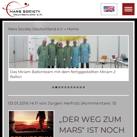
Mars Society Deutschland e.V.
»
Home
en Miriam 2
Verschiedene Phasen der Miriam 2 Ballonentwicklung
Tes
Der
Die
Tes
50 
Die
(an
US
•
•
•
•
•
•
•
•
•
•
•
03.01.2016 14:11
von Jürgen Herholz (Kommentare: 0)
„DER WEG ZUM
MARS“ IST NOCH