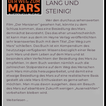
LANG UND
STEINIG!
Wer den durchaus sehenswerten
Film „Der Marsianer“ gesehen hat, könnte zu dem
Schluss kommen, dass eine Besiedlung des Mars
demnächst bevorsteht. Das das eher unwahrscheinlich
ist kann man aus dem im Heyne Verlag veröffentlichten
sehr lesenswertes Buch mit dem Titel „Der Weg zum
Mars“ schließen. Das Buch ist ein Kompendium des
heutzutage verfügbaren Wissens bezüglich einer Reise
zum Mars und dem Leben auf dem Mars und ist
besonders allen Verfechtern der Besiedlung des Mars zu
empfehlen. In dem Buch werden nämlich auch die
zahlreichen Stolpersteine auf dem Weg des Menschen
zum Mars minutiös herausgearbeitet, und damit eine
etwaige Besiedlung des Mars auf eine realistischere Basis
gestellt als viele Mars-Enthusiasten es gerne sehen
möchten. Man muss davon ausgehen, dass ein Besuch
des Mars auf absehbare Zukunft wenigen „Auserwählten“
vorbehalten bleiben wird.
„Der
Weiterlesen …
Weg