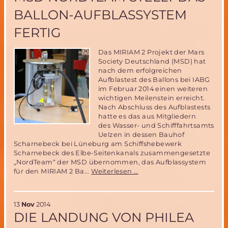
BALLON-AUFBLASSYSTEM
FERTIG
Das MIRIAM 2 Projekt der Mars
Society Deutschland (MSD) hat
nach dem erfolgreichen
Aufblastest des Ballons bei IABG
im Februar 2014 einen weiteren
wichtigen Meilenstein erreicht.
Nach Abschluss des Aufblastests
hatte es das aus Mitgliedern
des Wasser- und Schifffahrtsamts
Uelzen in dessen Bauhof
Scharnebeck bei Lüneburg am Schiffshebewerk
Scharnebeck des Elbe-Seitenkanals zusammengesetzte
„NordTeam“ der MSD übernommen, das Aufblassystem
Fortschritte
für den MIRIAM 2 Ba...
Weiterlesen …
im
MIRIAM
2
13
Nov
2014
Flugtestprogramm-
DIE LANDUNG VON PHILEA
das
MSD