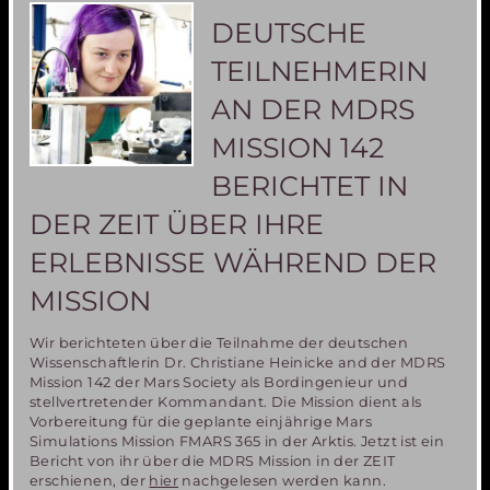
Mars-
DEUTSCHE
was
man
TEILNEHMERIN
dazu
wissen
AN DER MDRS
sollte
MISSION 142
BERICHTET IN
DER ZEIT ÜBER IHRE
ERLEBNISSE WÄHREND DER
MISSION
Wir berichteten über die Teilnahme der deutschen
Wissenschaftlerin Dr. Christiane Heinicke and der MDRS
Mission 142 der Mars Society als Bordingenieur und
stellvertretender Kommandant. Die Mission dient als
Vorbereitung für die geplante einjährige Mars
Simulations Mission FMARS 365 in der Arktis. Jetzt ist ein
Bericht von ihr über die MDRS Mission in der ZEIT
erschienen, der
hier
nachgelesen werden kann.