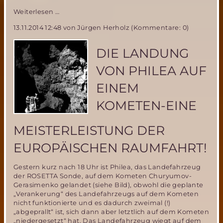
Fortschritte
Weiterlesen …
im
13.11.2014 12:48
von Jürgen Herholz (Kommentare: 0)
MIRIAM
2
Flugtestprogramm-
DIE LANDUNG
das
MSD
VON PHILEA AUF
NordTeam
stellt
EINEM
Das
Ballon-
KOMETEN-EINE
Aufblassystem
fertig
MEISTERLEISTUNG DER
EUROPÄISCHEN RAUMFAHRT!
Gestern kurz nach 18 Uhr ist Philea, das Landefahrzeug
der ROSETTA Sonde, auf dem Kometen Churyumov-
Gerasimenko gelandet (siehe Bild), obwohl die geplante
„Verankerung“ des Landefahrzeugs auf dem Kometen
nicht funktionierte und es dadurch zweimal (!)
„abgeprallt“ ist, sich dann aber letztlich auf dem Kometen
„niedergesetzt“ hat. Das Landefahrzeug wiegt auf dem