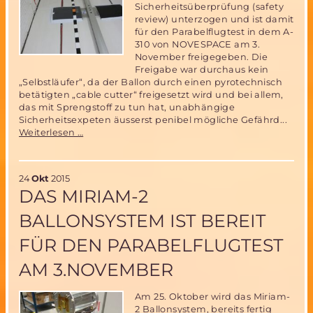
Sicherheitsüberprüfung (safety
review) unterzogen und ist damit
für den Parabelflugtest in dem A-
310 von NOVESPACE am 3.
November freigegeben. Die
Freigabe war durchaus kein
„Selbstläufer“, da der Ballon durch einen pyrotechnisch
betätigten „cable cutter“ freigesetzt wird und bei allem,
das mit Sprengstoff zu tun hat, unabhängige
Sicherheitsexpeten äusserst penibel mögliche Gefährd...
Miriam-
Weiterlesen …
2
Ballonsystem
„cleared
24
Okt
2015
for
DAS MIRIAM-2
flight“
für
BALLONSYSTEM IST BEREIT
den
Parabelflugtest
FÜR DEN PARABELFLUGTEST
am
3.November
AM 3.NOVEMBER
Am 25. Oktober wird das Miriam-
2 Ballonsystem, bereits fertig