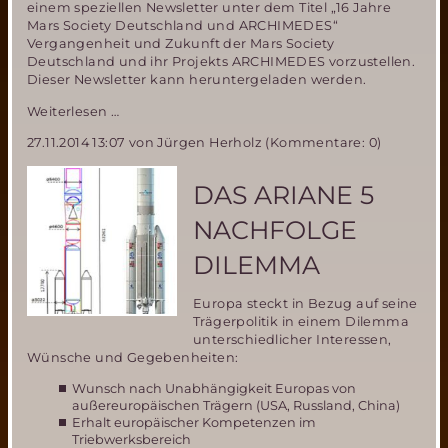
einem speziellen Newsletter unter dem Titel „16 Jahre
Mars Society Deutschland und ARCHIMEDES“
Vergangenheit und Zukunft der Mars Society
Deutschland und ihr Projekts ARCHIMEDES vorzustellen.
Dieser Newsletter kann heruntergeladen werden.
Rückblick
Weiterlesen …
und
27.11.2014 13:07
von Jürgen Herholz (Kommentare: 0)
Aussichten-
16
Jahre
DAS ARIANE 5
Mars
Society
NACHFOLGE
Deutschland
mit
DILEMMA
ihrem
Projekt
Europa steckt in Bezug auf seine
ARCHIMEDES
Trägerpolitik in einem Dilemma
unterschiedlicher Interessen,
Wünsche und Gegebenheiten:
Wunsch nach Unabhängigkeit Europas von
außereuropäischen Trägern (USA, Russland, China)
Erhalt europäischer Kompetenzen im
Triebwerksbereich