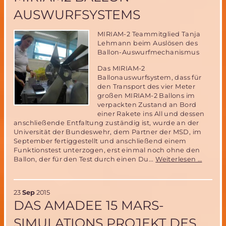
doch
AUSWURFSYSTEMS
nicht?
MIRIAM-2 Teammitglied Tanja
Lehmann beim Auslösen des
Ballon-Auswurfmechanismus
Das MIRIAM-2
Ballonauswurfsystem, dass für
den Transport des vier Meter
großen MIRIAM-2 Ballons im
verpackten Zustand an Bord
einer Rakete ins All und dessen
anschließende Entfaltung zuständig ist, wurde an der
Universität der Bundeswehr, dem Partner der MSD, im
September fertiggestellt und anschließend einem
Funktionstest unterzogen, erst einmal noch ohne den
Erfolgr
Ballon, der für den Test durch einen Du...
Weiterlesen …
Test
des
MIRIA
23
Sep
2015
Ballon
DAS AMADEE 15 MARS-
Auswur
SIMULATIONS PROJEKT DES