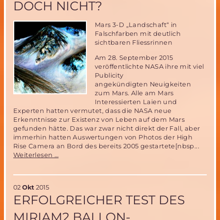
DOCH NICHT?
Mars 3-D „Landschaft“ in
Falschfarben mit deutlich
sichtbaren Fliessrinnen
Am 28. September 2015
veröffentlichte NASA ihre mit viel
Publicity
angekündigten Neuigkeiten
zum Mars. Alle am Mars
Interessierten Laien und
Experten hatten vermutet, dass die NASA neue
Erkenntnisse zur Existenz von Leben auf dem Mars
gefunden hätte. Das war zwar nicht direkt der Fall, aber
immerhin hatten Auswertungen von Photos der High
Rise Camera an Bord des bereits 2005 gestartete[nbsp...
Wasser
Weiterlesen …
auf
dem
Mars-
02
Okt
2015
Beweis
ERFOLGREICHER TEST DES
von
Leben
MIRIAM2 BALLON-
oder