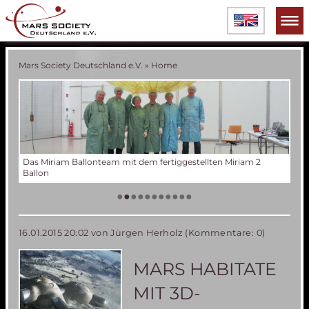
Mars Society Deutschland e.V.
»
Home
2
Verschiedene Phasen der Miriam 2 Ballonentwicklung
Tes
Der
Die
Tes
50 
Die
(an
US
•
•
•
•
•
•
•
•
•
•
•
16.01.2015 20:02
von Jürgen Herholz (Kommentare: 0)
MARS HABITATE
MIT 3D-