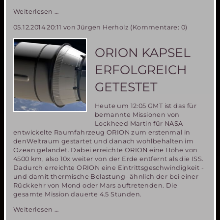
Deutsche
Weiterlesen …
Teilnehmerin
05.12.2014 20:11
von Jürgen Herholz (Kommentare: 0)
an
der
MDRS
ORION KAPSEL
Mission
142
ERFOLGREICH
berichtet
in
GETESTET
der
ZEIT
Heute um 12:05 GMT ist das für
über
bemannte Missionen von
ihre
Lockheed Martin für NASA
Erlebnisse
entwickelte Raumfahrzeug ORION zum erstenmal in
während
denWeltraum gestartet und danach wohlbehalten im
der
Ozean gelandet. Dabei erreichte ORION eine Höhe von
Mission
4500 km, also 10x weiter von der Erde entfernt als die ISS.
Dadurch erreichte ORION eine Eintrittsgeschwindigkeit -
und damit thermische Belastung- ähnlich der bei einer
Rückkehr von Mond oder Mars auftretenden. Die
gesamte Mission dauerte 4.5 Stunden.
ORION
Weiterlesen …
Kapsel