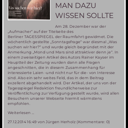
Utopie!
MAN DAZU
WISSEN SOLLTE
Am 28. Dezember war der
„Aufmacher“ auf der Titelseite des
Berliner TAGESSPIEGEL der Raumfahrt gewidmet. Die
wöchentlich gestellte „Sonntagsfrage“ war diesmal „Was
suchen wir hier?“ und wurde gleich begründet mit der
Anmerkung „Mond und Mars sind attraktiver denn je“. In
einem zweiseitigen Artikel des Autors Rainer Kayser im
Hauptteil der Zeitung wurden dann alle Fragen
angeschnitten, die in diesem Zusammenhang für
interessierte Laien -und nicht nur für die- von Interesse
sind. Also ein sehr weites Feld, das in dem Beitrag
exzellent abgehandelt wird. Der Artikel, der uns von der
Tagesspiegel Redaktion freundlicherweise zur
Veröffentlichung zur Verfügung gestellt wurde, wird allen
Besuchern unserer Webseite hiermit wärmstens
empfohlen.
Auf
Weiterlesen …
zu
27.12.2014 16:49
von Jürgen Herholz (Kommentare: 0)
Mond
und