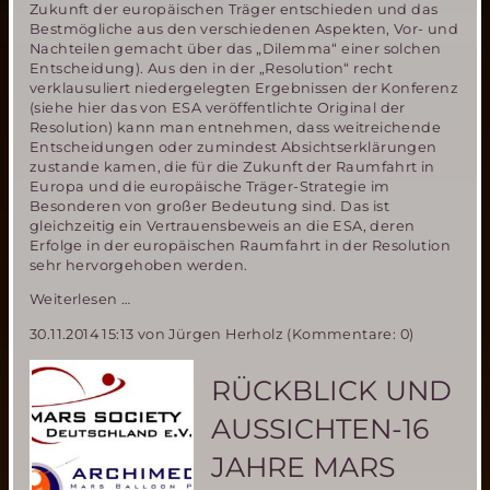
Zukunft der europäischen Träger entschieden und das
Bestmögliche aus den verschiedenen Aspekten, Vor- und
Nachteilen gemacht über das „Dilemma“ einer solchen
Entscheidung). Aus den in der „Resolution“ recht
verklausuliert niedergelegten Ergebnissen der Konferenz
(siehe hier das von ESA veröffentlichte Original der
Resolution) kann man entnehmen, dass weitreichende
Entscheidungen oder zumindest Absichtserklärungen
zustande kamen, die für die Zukunft der Raumfahrt in
Europa und die europäische Träger-Strategie im
Besonderen von großer Bedeutung sind. Das ist
gleichzeitig ein Vertrauensbeweis an die ESA, deren
Erfolge in der europäischen Raumfahrt in der Resolution
sehr hervorgehoben werden.
ESA
Weiterlesen …
Ministerrat
30.11.2014 15:13
von Jürgen Herholz (Kommentare: 0)
entscheidet
über
Zukunft
RÜCKBLICK UND
der
europäischen
AUSSICHTEN-16
Träger
JAHRE MARS