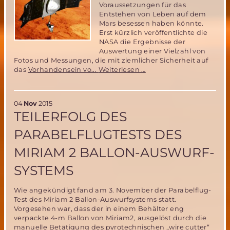
Voraussetzungen für das
Entstehen von Leben auf dem
Mars besessen haben könnte.
Erst kürzlich veröffentlichte die
NASA die Ergebnisse der
Auswertung einer Vielzahl von
Fotos und Messungen, die mit ziemlicher Sicherheit auf
Marssonde
das
Vorhandensein vo...
Weiterlesen …
MAVEN
liefert
neue
04
Nov
2015
Informationen
TEILERFOLG DES
zu
möglichem
PARABELFLUGTESTS DES
Leben
auf
MIRIAM 2 BALLON-AUSWURF-
dem
Mars
SYSTEMS
-
und
hat
Wie angekündigt fand am 3. November der Parabelflug-
Gemeinsamkeiten
Test des Miriam 2 Ballon-Auswurfsystems statt.
mit
Vorgesehen war, dass der in einem Behälter eng
ARCHIMEDES
verpackte 4-m Ballon von Miriam2, ausgelöst durch die
manuelle Betätigung des pyrotechnischen „wire cutter“