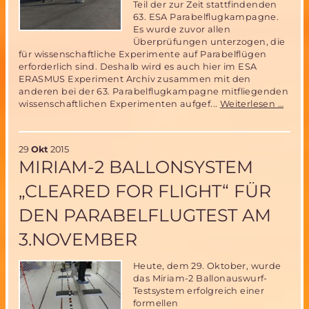
Teil der zur Zeit stattfindenden
63. ESA Parabelflugkampagne.
Es wurde zuvor allen
Überprüfungen unterzogen, die
für wissenschaftliche Experimente auf Parabelflügen
erforderlich sind. Deshalb wird es auch hier im ESA
ERASMUS Experiment Archiv zusammen mit den
anderen bei der 63. Parabelflugkampagne mitfliegenden
Miri
wissenschaftlichen Experimenten aufgef...
Weiterlesen …
Parab
Expe
im
29
Okt
2015
ESA
MIRIAM-2 BALLONSYSTEM
ERA
Expe
„CLEARED FOR FLIGHT“ FÜR
Archi
DEN PARABELFLUGTEST AM
3.NOVEMBER
Heute, dem 29. Oktober, wurde
das Miriam-2 Ballonauswurf-
Testsystem erfolgreich einer
formellen