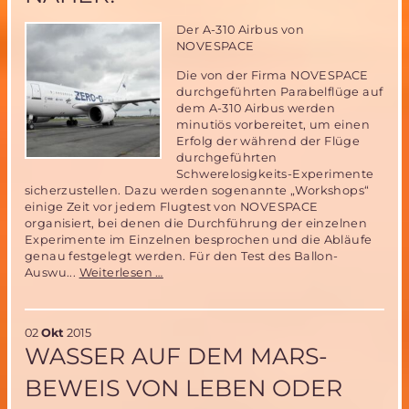
in
Neubrandenburg
Der A-310 Airbus von
(Aktualisierung)
NOVESPACE
Die von der Firma NOVESPACE
durchgeführten Parabelflüge auf
dem A-310 Airbus werden
minutiös vorbereitet, um einen
Erfolg der während der Flüge
durchgeführten
Schwerelosigkeits-Experimente
sicherzustellen. Dazu werden sogenannte „Workshops“
einige Zeit vor jedem Flugtest von NOVESPACE
organisiert, bei denen die Durchführung der einzelnen
Experimente im Einzelnen besprochen und die Abläufe
genau festgelegt werden. Für den Test des Ballon-
Der
Auswu...
Weiterlesen …
MIRIAM-
2
Parabelflugtest
02
Okt
2015
rückt
WASSER AUF DEM MARS-
näher!
BEWEIS VON LEBEN ODER