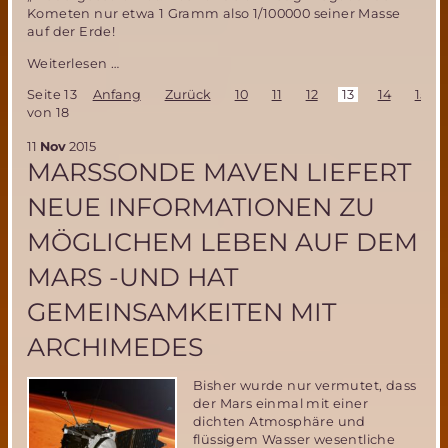
Kometen nur etwa 1 Gramm also 1/100000 seiner Masse
auf der Erde!
Die
Weiterlesen …
Landung
Seite 13
Anfang
Zurück
10
11
12
13
14
15
von
von 18
Philea
auf
11
Nov
2015
einem
MARSSONDE MAVEN LIEFERT
Kometen-
eine
NEUE INFORMATIONEN ZU
Meisterleistung
der
MÖGLICHEM LEBEN AUF DEM
europäischen
Raumfahrt!
MARS -UND HAT
GEMEINSAMKEITEN MIT
ARCHIMEDES
Bisher wurde nur vermutet, dass
der Mars einmal mit einer
dichten Atmosphäre und
flüssigem Wasser wesentliche