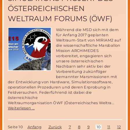
ÖSTERREICHISCHEN
WELTRAUM FORUMS (ÖWF)
Während die MSD sich mit dem
für Anfang 2017 geplanten
Weltraum-Start von MIRIAM2 auf
die wissenschaftliche Marsballon
Mission ARCHIMEDES
vorbereitet, engagieren sich
unsere österreichischen
Nachbarn sehr aktiv bei der
Vorbereitung zukünftiger
bemannter Marsmissionen mit
der Entwicklung von Hardware, Simulationssoftware,
operationellen Prozeduren und deren Erprobung in
Feldversuchen. Federführend ist dabei die
österreichische
Weltraumorganisation ÖWF (Österreichisches Weltra...
Das
Weiterlesen …
AMADEE
15
Mars-
Seite 10
Anfang
Zurück
7
8
9
10
11
12
1
Simulations