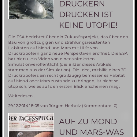
DRUCKERN
DRUCKEN IST
KEINE UTOPIE!
Die ESA berichtet über ein Zukunftsprojekt, das über den
Bau von großzügigen und strahlungsresistenten
Habitaten auf Mond und Mars mit Hilfe von
Druckrobotern ganz neue Perspektiven eröffnet. Die ESA
hat hierzu ein Video von einer animierten
Simulationveröffentlicht (die Bilder dieses Artikels
stammen aus der Simulation). Die Idee, mithilfe eines 3D-
Druckroboters ein recht großzügig bemessenes Habitat
auf Mond oder Mars zustande zu bringen, ist nicht so
utopisch, wie es auf den ersten Blick erscheinen mag.
Mars
Weiterlesen …
Habitate
29.12.2014 18:05
von Jürgen Herholz (Kommentare: 0)
mit
3D-
Druckern
AUF ZU MOND
drucken
ist
UND MARS-WAS
keine