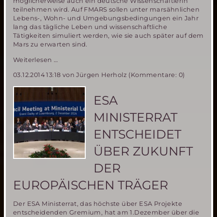
möglicherweise auch ein deutsche Wissenschaftlerin
teilnehmen wird. Auf FMARS sollen unter marsähnlichen
Lebens-, Wohn- und Umgebungsbedingungen ein Jahr
lang das tägliche Leben und wissenschaftliche
Tätigkeiten simuliert werden, wie sie auch später auf dem
Mars zu erwarten sind.
Deutsche
Weiterlesen …
Wissenschaftlerin
03.12.2014 13:18
von Jürgen Herholz (Kommentare: 0)
in
engerer
Auswahl
ESA
für
einjährige
MINISTERRAT
Mars
Simulations
ENTSCHEIDET
Mission
in
ÜBER ZUKUNFT
der
Arktis
DER
EUROPÄISCHEN TRÄGER
Der ESA Ministerrat, das höchste über ESA Projekte
entscheidenden Gremium, hat am 1.Dezember über die