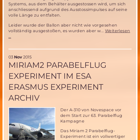
Systems, aus dem Behälter ausgestossen wird, um sich
anschliessend aufgrund des Ausstossimpulses auf seine
volle Länge zu entfalten.
Leider wurde der Ballon aber nicht wie vorgesehen
vollständig ausgestoßen, es wurden aber w...
Weiterlesen
Teilerfolg
…
des
Parabelflugtests
des
03
Nov
2015
Miriam
MIRIAM2 PARABELFLUG
2
Ballon-
EXPERIMENT IM ESA
Auswurf-
Systems
ERASMUS EXPERIMENT
ARCHIV
Der A-310 von Novespace vor
dem Start zur 63. Parabelflug
Kampagne
Das Miriam 2 Parabelflug-
Experiment ist ein vollwertiger