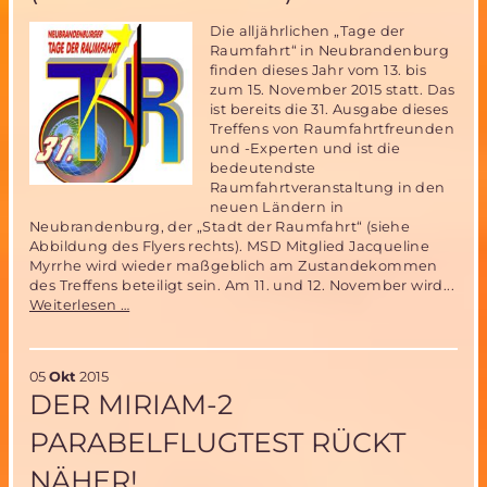
Die alljährlichen „Tage der
Raumfahrt“ in Neubrandenburg
finden dieses Jahr vom 13. bis
zum 15. November 2015 statt. Das
ist bereits die 31. Ausgabe dieses
Treffens von Raumfahrtfreunden
und -Experten und ist die
bedeutendste
Raumfahrtveranstaltung in den
neuen Ländern in
Neubrandenburg, der „Stadt der Raumfahrt“ (siehe
Abbildung des Flyers rechts). MSD Mitglied Jacqueline
Myrrhe wird wieder maßgeblich am Zustandekommen
des Treffens beteiligt sein. Am 11. und 12. November wird...
31.
Weiterlesen …
Tage
der
Raumfahrt
05
Okt
2015
vom
DER MIRIAM-2
11.
bis
PARABELFLUGTEST RÜCKT
15.
November
NÄHER!
2015