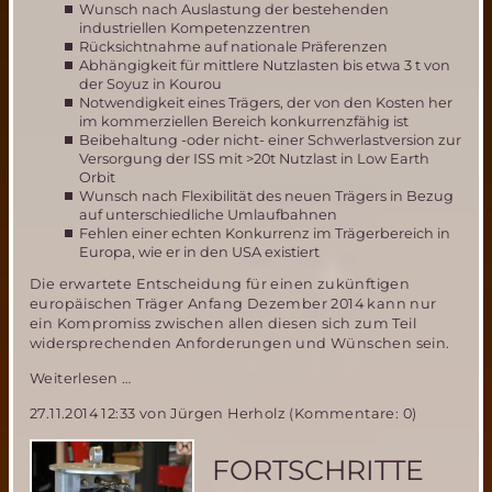
Wunsch nach Auslastung der bestehenden
industriellen Kompetenzzentren
Rücksichtnahme auf nationale Präferenzen
Abhängigkeit für mittlere Nutzlasten bis etwa 3 t von
der Soyuz in Kourou
Notwendigkeit eines Trägers, der von den Kosten her
im kommerziellen Bereich konkurrenzfähig ist
Beibehaltung -oder nicht- einer Schwerlastversion zur
Versorgung der ISS mit >20t Nutzlast in Low Earth
Orbit
Wunsch nach Flexibilität des neuen Trägers in Bezug
auf unterschiedliche Umlaufbahnen
Fehlen einer echten Konkurrenz im Trägerbereich in
Europa, wie er in den USA existiert
Die erwartete Entscheidung für einen zukünftigen
europäischen Träger Anfang Dezember 2014 kann nur
ein Kompromiss zwischen allen diesen sich zum Teil
widersprechenden Anforderungen und Wünschen sein.
Das
Weiterlesen …
Ariane
27.11.2014 12:33
von Jürgen Herholz (Kommentare: 0)
5
Nachfolge
Dilemma
FORTSCHRITTE