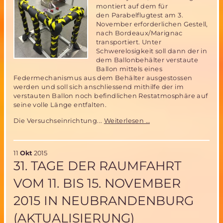
montiert auf dem für
den Parabelflugtest am 3.
November erforderlichen Gestell,
nach Bordeaux/Marignac
transportiert. Unter
Schwerelosigkeit soll dann der in
dem Ballonbehälter verstaute
Ballon mittels eines
Federmechanismus aus dem Behälter ausgestossen
werden und soll sich anschliessend mithilfe der im
verstauten Ballon noch befindlichen Restatmosphäre auf
seine volle Länge entfalten.
Das
Die Versuchseinrichtung...
Weiterlesen …
Miriam-
2
Ballonsystem
11
Okt
2015
ist
31. TAGE DER RAUMFAHRT
bereit
für
VOM 11. BIS 15. NOVEMBER
den
Parabelflugtest
2015 IN NEUBRANDENBURG
am
3.November
(AKTUALISIERUNG)