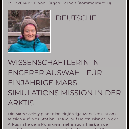
05.12.2014 19:08
von Jürgen Herholz (Kommentare: 0)
erfolgreich
getestet
DEUTSCHE
WISSENSCHAFTLERIN IN
ENGERER AUSWAHL FÜR
EINJÄHRIGE MARS
SIMULATIONS MISSION IN DER
ARKTIS
Die Mars Society plant eine einjährige Mars Simulations
Mission auf ihrer Station FMARS auf Devon Islands in der
Arktis nahe dem Polarkreis (siehe auch hier), an der