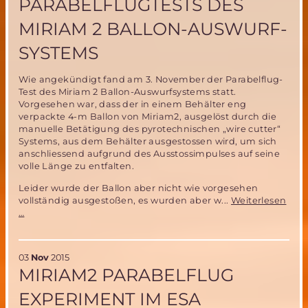
PARABELFLUGTESTS DES
Leben
auf
MIRIAM 2 BALLON-AUSWURF-
dem
Mars
SYSTEMS
-
und
hat
Wie angekündigt fand am 3. November der Parabelflug-
Gemeinsamkeiten
Test des Miriam 2 Ballon-Auswurfsystems statt.
mit
Vorgesehen war, dass der in einem Behälter eng
ARCHIMEDES
verpackte 4-m Ballon von Miriam2, ausgelöst durch die
manuelle Betätigung des pyrotechnischen „wire cutter“
Systems, aus dem Behälter ausgestossen wird, um sich
anschliessend aufgrund des Ausstossimpulses auf seine
volle Länge zu entfalten.
Leider wurde der Ballon aber nicht wie vorgesehen
vollständig ausgestoßen, es wurden aber w...
Weiterlesen
Teilerfolg
…
des
Parabelflugtests
des
03
Nov
2015
Miriam
MIRIAM2 PARABELFLUG
2
Ballon-
EXPERIMENT IM ESA
Auswurf-