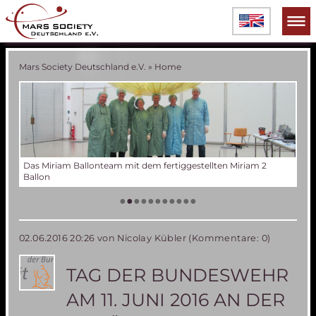
Mars Society Deutschland e.V.
»
Home
am 2
Verschiedene Phasen der Miriam 2 Ballonentwicklung
Tes
Der
Die
Tes
50 
Die
(an
US
•
•
•
•
•
•
•
•
•
•
•
02.06.2016 20:26
von Nicolay Kübler (Kommentare: 0)
TAG DER BUNDESWEHR
AM 11. JUNI 2016 AN DER