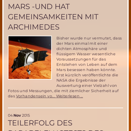
MARS -UND HAT
GEMEINSAMKEITEN MIT
ARCHIMEDES
Bisher wurde nur vermutet, dass
der Mars einmal mit einer
dichten Atmosphäre und
flüssigem Wasser wesentliche
Voraussetzungen für das
Entstehen von Leben auf dem
Mars besessen haben könnte.
Erst kürzlich veröffentlichte die
NASA die Ergebnisse der
Auswertung einer Vielzahl von
Fotos und Messungen, die mit ziemlicher Sicherheit auf
Marssonde
das
Vorhandensein vo...
Weiterlesen …
MAVEN
liefert
neue
04
Nov
2015
Informationen
TEILERFOLG DES
zu
möglichem