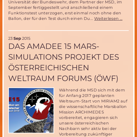
Universität der Bundeswehr, dem Partner der MSD, im
September fertiggestellt und anschließend einem
Funktionstest unterzogen, erst einmal noch ohne den
Erfolgr
Ballon, der für den Test durch einen Du...
Weiterlesen …
Test
des
MIRIA
23
Sep
2015
Ballon
DAS AMADEE 15 MARS-
Auswur
SIMULATIONS PROJEKT DES
ÖSTERREICHISCHEN
WELTRAUM FORUMS (ÖWF)
Während die MSD sich mit dem
für Anfang 2017 geplanten
Weltraum-Start von MIRIAM2 auf
die wissenschaftliche Marsballon
Mission ARCHIMEDES
vorbereitet, engagieren sich
unsere österreichischen
Nachbarn sehr aktiv bei der
Vorbereitung zukünftiger