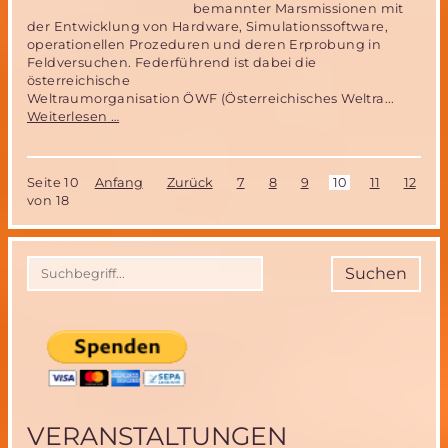
bemannter Marsmissionen mit
der Entwicklung von Hardware, Simulationssoftware,
operationellen Prozeduren und deren Erprobung in
Feldversuchen. Federführend ist dabei die
österreichische
Weltraumorganisation ÖWF (Österreichisches Weltra...
Das
Weiterlesen …
AMADEE
15
Mars-
Seite 10
Anfang
Zurück
7
8
9
10
11
12
1
Simulations
von 18
Projekt
des
Österreichischen
Weltraum
Suchen
Forums
(ÖWF)
VERANSTALTUNGEN