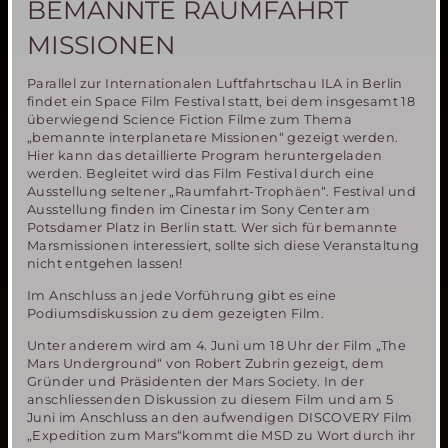
BEMANNTE RAUMFAHRT
MISSIONEN
Parallel zur Internationalen Luftfahrtschau ILA in Berlin
findet ein Space Film Festival statt, bei dem insgesamt 18
überwiegend Science Fiction Filme zum Thema
„bemannte interplanetare Missionen“ gezeigt werden.
Hier kann das detaillierte Program heruntergeladen
werden. Begleitet wird das Film Festival durch eine
Ausstellung seltener „Raumfahrt-Trophäen“. Festival und
Ausstellung finden im Cinestar im Sony Center am
Potsdamer Platz in Berlin statt. Wer sich für bemannte
Marsmissionen interessiert, sollte sich diese Veranstaltung
nicht entgehen lassen!
Im Anschluss an jede Vorführung gibt es eine
Podiumsdiskussion zu dem gezeigten Film.
Unter anderem wird am 4. Juni um 18 Uhr der Film „The
Mars Underground“ von Robert Zubrin gezeigt, dem
Gründer und Präsidenten der Mars Society. In der
anschliessenden Diskussion zu diesem Film und am 5
Juni im Anschluss an den aufwendigen DISCOVERY Film
„Expedition zum Mars“kommt die MSD zu Wort durch ihr