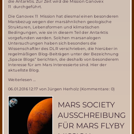
die Antarktis. Zur Zeit wird die Mission Ganovex
11 durchgeführt.
Die Ganovex 11 Mission hat diesmal einen besonderen
Marsbezug wegen der marsähnlichen geologische
Strukturen, Lebensformen und klimatischen
Bedingungen, wie sie in diesem Teil der Antarktis
vorgefunden werden. Solchen marsanalogen
Untersuchungen haben sich besonders die
Wissenschaftler des DLR verschrieben, die hierüber in
regelmäßigen Blog-Beiträgen unter der Bezeichnung
„Space Blogs“ berichten, die deshalb von besonderem
Interesse für am Mars Interessierte sind. Hier der
aktuellste Blog.
Mars
Weiterlesen …
Analog
06.01.2016 12:17
von Jürgen Herholz (Kommentare: 0)
Forschung
als
Teil
MARS SOCIETY
der
Ganovex
AUSSCHREIBUNG
11
Antarktis
FÜR MARS FLYBY
Mission