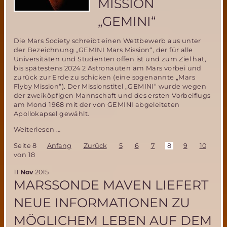
MISSION
„GEMINI“
Die Mars Society schreibt einen Wettbewerb aus unter
der Bezeichnung „GEMINI Mars Mission“, der für alle
Universitäten und Studenten offen ist und zum Ziel hat,
bis spätestens 2024 2 Astronauten am Mars vorbei und
zurück zur Erde zu schicken (eine sogenannte „Mars
Flyby Mission“). Der Missionstitel „GEMINI“ wurde wegen
der zweiköpfigen Mannschaft und des ersten Vorbeiflugs
am Mond 1968 mit der von GEMINI abgeleiteten
Apollokapsel gewählt.
Mars
Weiterlesen …
Society
Seite 8
Anfang
Zurück
5
6
7
8
9
10
11
Ausschreibung
von 18
für
Mars
11
Nov
2015
Flyby
MARSSONDE MAVEN LIEFERT
Mission
„Gemini“
NEUE INFORMATIONEN ZU
MÖGLICHEM LEBEN AUF DEM