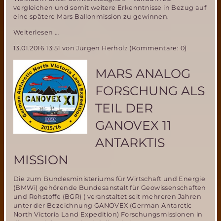
vergleichen und somit weitere Erkenntnisse in Bezug auf
eine spätere Mars Ballonmission zu gewinnen.
Neuer
Weiterlesen …
Anlauf
13.01.2016 13:51
von Jürgen Herholz (Kommentare: 0)
für
MIRIAM-
2
MARS ANALOG
Parabelflug
FORSCHUNG ALS
TEIL DER
GANOVEX 11
ANTARKTIS
MISSION
Die zum Bundesministeriums für Wirtschaft und Energie
(BMWi) gehörende Bundesanstalt für Geowissenschaften
und Rohstoffe (BGR) ( veranstaltet seit mehreren Jahren
unter der Bezeichnung GANOVEX (German Antarctic
North Victoria Land Expedition) Forschungsmissionen in