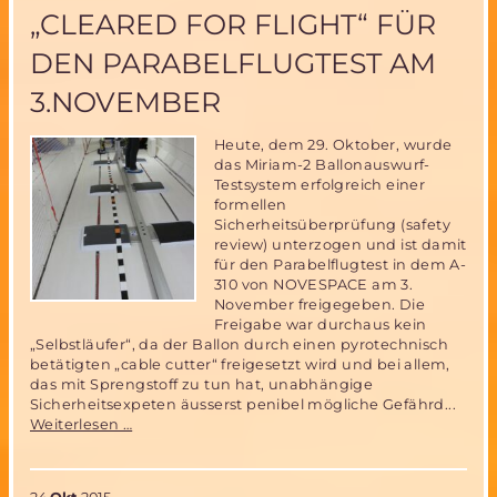
Expe
„CLEARED FOR FLIGHT“ FÜR
Archi
DEN PARABELFLUGTEST AM
3.NOVEMBER
Heute, dem 29. Oktober, wurde
das Miriam-2 Ballonauswurf-
Testsystem erfolgreich einer
formellen
Sicherheitsüberprüfung (safety
review) unterzogen und ist damit
für den Parabelflugtest in dem A-
310 von NOVESPACE am 3.
November freigegeben. Die
Freigabe war durchaus kein
„Selbstläufer“, da der Ballon durch einen pyrotechnisch
betätigten „cable cutter“ freigesetzt wird und bei allem,
das mit Sprengstoff zu tun hat, unabhängige
Sicherheitsexpeten äusserst penibel mögliche Gefährd...
Miriam-
Weiterlesen …
2
Ballonsystem
„cleared