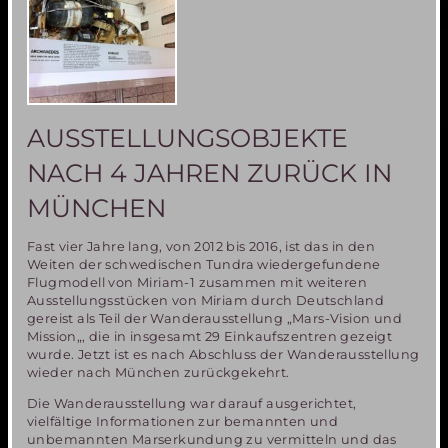
2016
an
der
UniBW
München
AUSSTELLUNGSOBJEKTE
NACH 4 JAHREN ZURÜCK IN
MÜNCHEN
Fast vier Jahre lang, von 2012 bis 2016, ist das in den
Weiten der schwedischen Tundra wiedergefundene
Flugmodell von Miriam-1 zusammen mit weiteren
Ausstellungsstücken von Miriam durch Deutschland
gereist als Teil der Wanderausstellung „Mars-Vision und
Mission„, die in insgesamt 29 Einkaufszentren gezeigt
wurde. Jetzt ist es nach Abschluss der Wanderausstellung
wieder nach München zurückgekehrt.
Die Wanderausstellung war darauf ausgerichtet,
vielfältige Informationen zur bemannten und
unbemannten Marserkundung zu vermitteln und das