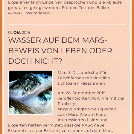
Experimente im Einzelnen besprochen und die Abläufe
genau festgelegt werden. Für den Test des Ballon-
Der
Auswu...
Weiterlesen …
MIRIAM-
2
Parabelflugtest
02
Okt
2015
rückt
WASSER AUF DEM MARS-
näher!
BEWEIS VON LEBEN ODER
DOCH NICHT?
Mars 3-D „Landschaft“ in
Falschfarben mit deutlich
sichtbaren Fliessrinnen
Am 28. September 2015
veröffentlichte NASA ihre mit viel
Publicity
angekündigten Neuigkeiten
zum Mars. Alle am Mars
Interessierten Laien und
Experten hatten vermutet, dass die NASA neue
Erkenntnisse zur Existenz von Leben auf dem Mars