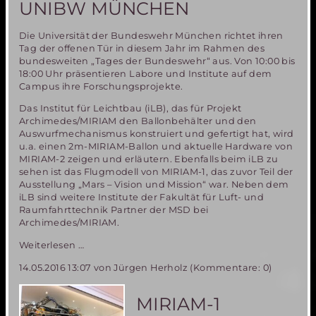
UNIBW MÜNCHEN
Die Universität der Bundeswehr München richtet ihren
Tag der offenen Tür in diesem Jahr im Rahmen des
bundesweiten „Tages der Bundeswehr“ aus. Von 10:00 bis
18:00 Uhr präsentieren Labore und Institute auf dem
Campus ihre Forschungsprojekte.
Das Institut für Leichtbau (iLB), das für Projekt
Archimedes/MIRIAM den Ballonbehälter und den
Auswurfmechanismus konstruiert und gefertigt hat, wird
u.a. einen 2m-MIRIAM-Ballon und aktuelle Hardware von
MIRIAM-2 zeigen und erläutern. Ebenfalls beim iLB zu
sehen ist das Flugmodell von MIRIAM-1, das zuvor Teil der
Ausstellung „Mars – Vision und Mission“ war. Neben dem
iLB sind weitere Institute der Fakultät für Luft- und
Raumfahrttechnik Partner der MSD bei
Archimedes/MIRIAM.
Tag
Weiterlesen …
der
14.05.2016 13:07
von Jürgen Herholz (Kommentare: 0)
Bundeswehr
am
11.
MIRIAM-1
Juni