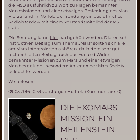
die MSD ausführlich zu Wort zu Fragen bemannter
Marsmissionen und einer etwaigen Besiedlung des Mars.
Hierzu fand im Vorfeld der Sendung ein ausführliches
Radiointerview mit einem Vorstandsmitglied der MSD
statt.
Die Sendung kann
hier
nachgehört werden. Diesen sehr
instruktiven Beitrag zum Thema „Mars“ sollten sich alle
am Mars Interessierten anhören, da in dem sehr gut
recherchierten Beitrag auch das Für und Wider
bemannter Missionen zum Mars und einer etwaigen
Marsbesiedlung -besondere Anliegen der Mars Society-
beleuchtet werden.
Zum
Weiterlesen …
Mars!
09.03.2016 10:59
von Jürgen Herholz (Kommentare: 0)
Der
Traum
vom
DIE EXOMARS
Roten
Planeten
MISSION-EIN
–
ein
MEILENSTEIN
hörenswerter
Radiobeitrag