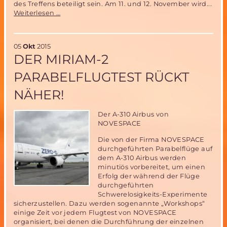
des Treffens beteiligt sein. Am 11. und 12. November wird...
31.
Weiterlesen …
Tage
der
Raumfahrt
05
Okt
2015
vom
DER MIRIAM-2
11.
bis
PARABELFLUGTEST RÜCKT
15.
November
NÄHER!
2015
in
Neubrandenburg
Der A-310 Airbus von
(Aktualisierung)
NOVESPACE
Die von der Firma NOVESPACE
durchgeführten Parabelflüge auf
dem A-310 Airbus werden
minutiös vorbereitet, um einen
Erfolg der während der Flüge
durchgeführten
Schwerelosigkeits-Experimente
sicherzustellen. Dazu werden sogenannte „Workshops“
einige Zeit vor jedem Flugtest von NOVESPACE
organisiert, bei denen die Durchführung der einzelnen