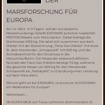
DER
von
BR2
MARSFORSCHUNG FÜR
EUROPA
Am 14. März -in 5 Tagen- soll der europäische
Marserkundungs-Satellit EXOMARS auf einer russischen
PROTON Rakete zum Mars starten. Dabei beträgt die
Startmasse 4332 kg. Die setzt sich zusammen aus dem
Orbiter mit der Bezeichnung „Trace Gas Orbiter“ mit etwa
3t, dem Marslander „Schiaparelli“ mit 600 Kg und der
Antriebseinheit für den Einschuss in die
Marsumlaufbahn. Die Masse der wissenschaftlichen
Nutzlast des Trace Gas Orbiters beträgt 112 kg, während
die gesamte Masse von 600 kg für den Marslander
Schiaparelli als „Testobjekt“ zu Erprobung einer Landung
auf dem Mars dient.
Worum geht es bei EXOMARS, und warum ist EXOMARS
ein Meilenstein für Europa?
Die
Weiterlesen …
EXOMARS
28.02.2016 08:25
von Tanja Lehmann (Kommentare: 0)
Mission-