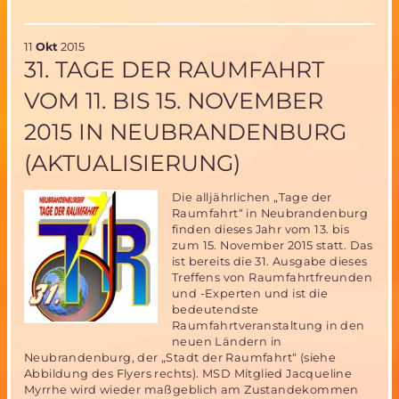
Miriam-
2
Ballonsystem
11
Okt
2015
ist
31. TAGE DER RAUMFAHRT
bereit
für
VOM 11. BIS 15. NOVEMBER
den
Parabelflugtest
2015 IN NEUBRANDENBURG
am
3.November
(AKTUALISIERUNG)
Die alljährlichen „Tage der
Raumfahrt“ in Neubrandenburg
finden dieses Jahr vom 13. bis
zum 15. November 2015 statt. Das
ist bereits die 31. Ausgabe dieses
Treffens von Raumfahrtfreunden
und -Experten und ist die
bedeutendste
Raumfahrtveranstaltung in den
neuen Ländern in
Neubrandenburg, der „Stadt der Raumfahrt“ (siehe
Abbildung des Flyers rechts). MSD Mitglied Jacqueline
Myrrhe wird wieder maßgeblich am Zustandekommen