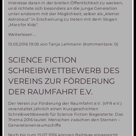
Interesse daran in der breiten Öffentlichkeit zu wecken,
und richtete sich besonders an die junge Generation
unter anderem mit der Möglichkeit, selber als „kleiner
Astronaut“ in Erscheinung zu treten mit dem Slogan
„Mars for Kids“.
Miriam-
Weiterlesen …
1
13.05.2016 19:05
von Tanja Lehmann (Kommentare: 0)
Ausstellungsobjekte
nach
4
SCIENCE FICTION
Jahren
zurück
SCHREIBWETTBEWERB DES
in
München
VEREINS ZUR FÖRDERUNG
DER RAUMFAHRT E.V.
Der Verein zur Förderung der Raumfahrt e.V. (VFR e.V.)
veranstaltet jährlich einen Kurzgeschichten
Schreibwettbewerb für Science Fiction Begeisterte. Das
Thema 2016 lautet: Menschen zwischen den Sternen –
Generationenraumschiffe
Noch bis zum 15.07.2016 können Beiträge eingereicht