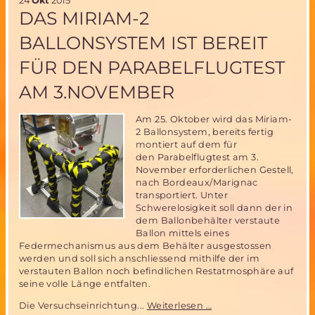
24
Okt
2015
for
DAS MIRIAM-2
flight“
für
BALLONSYSTEM IST BEREIT
den
Parabelflugtest
FÜR DEN PARABELFLUGTEST
am
3.November
AM 3.NOVEMBER
Am 25. Oktober wird das Miriam-
2 Ballonsystem, bereits fertig
montiert auf dem für
den Parabelflugtest am 3.
November erforderlichen Gestell,
nach Bordeaux/Marignac
transportiert. Unter
Schwerelosigkeit soll dann der in
dem Ballonbehälter verstaute
Ballon mittels eines
Federmechanismus aus dem Behälter ausgestossen
werden und soll sich anschliessend mithilfe der im
verstauten Ballon noch befindlichen Restatmosphäre auf
seine volle Länge entfalten.
Das
Die Versuchseinrichtung...
Weiterlesen …