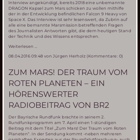
Interview angekündigt, bereits 2018 eine unbemannte
DRAGON Kapsel zum Mars schicken zu wollen mithilfe
der in der Entwicklung befindlichen Falcon 9 Heavy von
Space X. Das Interview ist sehr lesenswert, da Zubrin auf
alle eine bemannte Marsmission betreffenden Fragen
des Journalisten Antworten gibt, die dem heutigen Stand
der Technik und des Wissens entsprechen.
Interview
Weiterlesen …
mit
08.04.2016 09:48
von Jürgen Herholz (Kommentare: 0)
Robert
Zubrin
zu
ZUM MARS! DER TRAUM VOM
Marsmissionsplänen
von
ROTEN PLANETEN – EIN
Elon
Musk
HÖRENSWERTER
(Space
X)
RADIOBEITRAG VON BR2
Der Bayrische Rundfunk brachte in seinem 2.
Rundfunkprogramm am 7. April einen 1-stündigen
Beitrag mit dem Titel „Zum Mars! Der Traum vom Roten
Planeten“. In der Sendung kommt -neben mehreren
namhaften Experten aus der Raumfahrtforschung- auch