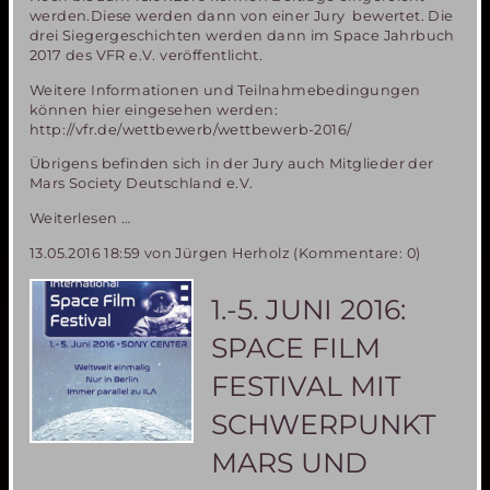
werden.Diese werden dann von einer Jury bewertet. Die
drei Siegergeschichten werden dann im Space Jahrbuch
2017 des VFR e.V. veröffentlicht.
Weitere Informationen und Teilnahmebedingungen
können hier eingesehen werden:
http://vfr.de/wettbewerb/wettbewerb-2016/
Übrigens befinden sich in der Jury auch Mitglieder der
Mars Society Deutschland e.V.
Science
Weiterlesen …
Fiction
13.05.2016 18:59
von Jürgen Herholz (Kommentare: 0)
Schreibwettbewerb
des
Vereins
1.-5. JUNI 2016:
zur
Förderung
SPACE FILM
der
Raumfahrt
FESTIVAL MIT
e.V.
SCHWERPUNKT
MARS UND