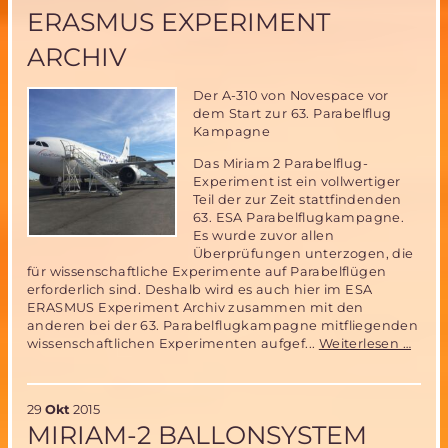
Systems
ERASMUS EXPERIMENT
ARCHIV
Der A-310 von Novespace vor
dem Start zur 63. Parabelflug
Kampagne
Das Miriam 2 Parabelflug-
Experiment ist ein vollwertiger
Teil der zur Zeit stattfindenden
63. ESA Parabelflugkampagne.
Es wurde zuvor allen
Überprüfungen unterzogen, die
für wissenschaftliche Experimente auf Parabelflügen
erforderlich sind. Deshalb wird es auch hier im ESA
ERASMUS Experiment Archiv zusammen mit den
anderen bei der 63. Parabelflugkampagne mitfliegenden
Miri
wissenschaftlichen Experimenten aufgef...
Weiterlesen …
Parab
Expe
im
29
Okt
2015
ESA
MIRIAM-2 BALLONSYSTEM
ERA