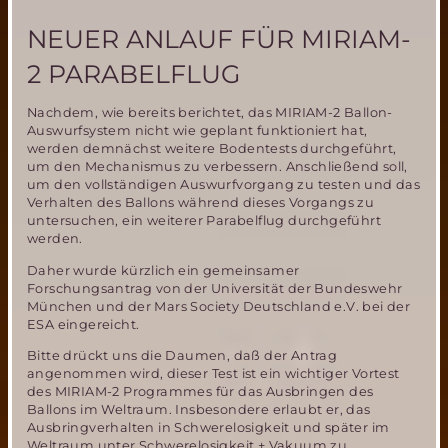
ein
Meilenstein
NEUER ANLAUF FÜR MIRIAM-
der
Marsforschung
2 PARABELFLUG
für
Europa
Nachdem, wie bereits berichtet, das MIRIAM-2 Ballon-
Auswurfsystem nicht wie geplant funktioniert hat,
werden demnächst weitere Bodentests durchgeführt,
um den Mechanismus zu verbessern. Anschließend soll,
um den vollständigen Auswurfvorgang zu testen und das
Verhalten des Ballons während dieses Vorgangs zu
untersuchen, ein weiterer Parabelflug durchgeführt
werden.
Daher wurde kürzlich ein gemeinsamer
Forschungsantrag von der Universität der Bundeswehr
München und der Mars Society Deutschland e.V. bei der
ESA eingereicht.
Bitte drückt uns die Daumen, daß der Antrag
angenommen wird, dieser Test ist ein wichtiger Vortest
des MIRIAM-2 Programmes für das Ausbringen des
Ballons im Weltraum. Insbesondere erlaubt er, das
Ausbringverhalten in Schwerelosigkeit und später im
Weltraum unter Schwerelosigkeit + Vakuum zu