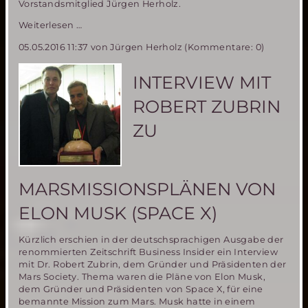
Vorstandsmitglied Jürgen Herholz.
1.-5.
Weiterlesen …
Juni
05.05.2016 11:37
von Jürgen Herholz (Kommentare: 0)
2016:
Space
Film
INTERVIEW MIT
Festival
mit
ROBERT ZUBRIN
Schwerpunkt
Mars
ZU
und
bemannte
Raumfahrt
Missionen
MARSMISSIONSPLÄNEN VON
ELON MUSK (SPACE X)
Kürzlich erschien in der deutschsprachigen Ausgabe der
renommierten Zeitschrift Business Insider ein Interview
mit Dr. Robert Zubrin, dem Gründer und Präsidenten der
Mars Society. Thema waren die Pläne von Elon Musk,
dem Gründer und Präsidenten von Space X, für eine
bemannte Mission zum Mars. Musk hatte in einem