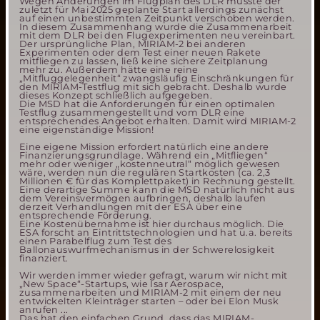
Wegen Änderungen im Flugplan des DLR musste der
zuletzt für Mai 2025 geplante Start allerdings zunächst
auf einen unbestimmten Zeitpunkt verschoben werden.
In diesem Zusammenhang wurde die Zusammenarbeit
mit dem DLR bei den Flugexperimenten neu vereinbart.
Der ursprüngliche Plan, MIRIAM-2 bei anderen
Experimenten oder dem Test einer neuen Rakete
mitfliegen zu lassen, ließ keine sichere Zeitplanung
mehr zu. Außerdem hätte eine reine
„Mitfluggelegenheit“ zwangsläufig Einschränkungen für
den MIRIAM-Testflug mit sich gebracht. Deshalb wurde
dieses Konzept schließlich aufgegeben.
Die MSD hat die Anforderungen für einen optimalen
Testflug zusammengestellt und vom DLR eine
entsprechendes Angebot erhalten. Damit wird MIRIAM-2
eine eigenständige Mission!
Eine eigene Mission erfordert natürlich eine andere
Finanzierungsgrundlage. Während ein „Mitfliegen“
mehr oder weniger „kostenneutral“ möglich gewesen
wäre, werden nun die regulären Startkosten (ca. 2,3
Millionen € für das Komplettpaket) in Rechnung gestellt.
Eine derartige Summe kann die MSD natürlich nicht aus
dem Vereinsvermögen aufbringen, deshalb laufen
derzeit Verhandlungen mit der ESA über eine
entsprechende Förderung.
Eine Kostenübernahme ist hier durchaus möglich. Die
ESA forscht an Eintrittstechnologien und hat u.a. bereits
einen Parabelflug zum Test des
Ballonauswurfmechanismus in der Schwerelosigkeit
finanziert.
Wir werden immer wieder gefragt, warum wir nicht mit
„New Space“-Startups, wie Isar Aerospace,
zusammenarbeiten und MIRIAM-2 mit einem der neu
entwickelten Kleinträger starten – oder bei Elon Musk
anrufen ...
Das hat den einfachen Grund, dass das MIRIAM-