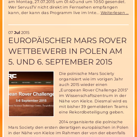
am Montag, 27.07.2015 um 01:40 und um 10:50 gesendet.
Wer ServusTV nicht direkt im Fernsehen empfangen
Die
kann, der kann das Programm live im Inte...
Weiterlesen …
Ent
des
Mar
07
Jul
2015
Curi
EUROPÄISCHER MARS ROVER
(Fe
WETTBEWERB IN POLEN AM
5. UND 6. SEPTEMBER 2015
Die polnische Mars Society
organisiert wie im vorigen Jahr
auch 2015 wieder einen
„European Rover Challenge 2015“
im Wissenschaftszentrum in der
Nähe von Kielce. Diesmal wird es
mit bisher 39 gemeldeten Teams
eine Rekordbeteiligung geben.
2014 organisierte die polnische
Mars Society den ersten derartigen europäischen in Polen
in der Nähe von Kielce im Rahmen der von der ebenfalls