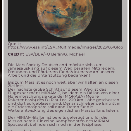
Quelle:
https://www.esa.int/ESA_Multimedia/Images/2023/05/Global_M
CREDIT:
ESA/DLR/FU Berlin/G. Michael
Die Mars Society Deutschland möchte sich zum
Jahresausklang auf diesem Weg bei allen Mitgliedern,
Freunden und Förderern für das Interesse an unserer
Arbeit und die Unterstützung bedanken!
Bis zum Mars ist es noch weit, aber wir halten an diesen
Ziel fest.
Der nächste große Schritt auf diesem Weg ist das
Flugexperiment MIRIAM-2, bei dem ein Ballon von einer
Höhenforschungsrakete der MORABA (Mobile
Raketenbasis) des DLR auf ca. 200 km Höhe geschossen
und dort aufgeblasen wird. Der anschließende Eintritt in
die Erdatmosphäre soll dann Daten für die
Weiterentwicklung des eigentlichen Marsballons liefern.
Der MIRIAM-Ballon ist bereits gefertigt und für die
Mission bereit. Einzelne Komponenten des MIRIAM-
Spacecraft befinden sich noch in der Testphase.