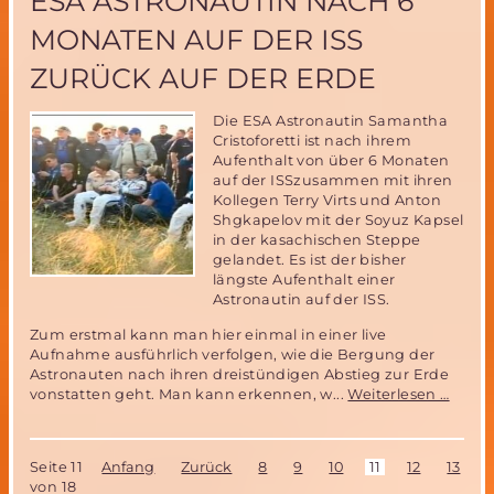
ESA ASTRONAUTIN NACH 6
Rahmen
MONATEN AUF DER ISS
der
Vorbereitun
ZURÜCK AUF DER ERDE
der
MIRIAM-
2
Die ESA Astronautin Samantha
Weltraummi
Cristoforetti ist nach ihrem
der
Aufenthalt von über 6 Monaten
MSD
auf der ISSzusammen mit ihren
Kollegen Terry Virts und Anton
Shgkapelov mit der Soyuz Kapsel
in der kasachischen Steppe
gelandet. Es ist der bisher
längste Aufenthalt einer
Astronautin auf der ISS.
Zum erstmal kann man hier einmal in einer live
Aufnahme ausführlich verfolgen, wie die Bergung der
Astronauten nach ihren dreistündigen Abstieg zur Erde
ESA
vonstatten geht. Man kann erkennen, w...
Weiterlesen …
Astro
nach
6
Seite 11
Anfang
Zurück
8
9
10
11
12
13
1
Mona
von 18
auf