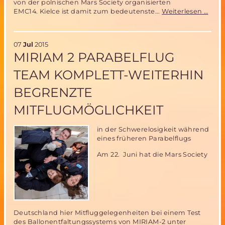
von der polnischen Mars Society organisierten
Euro
EMC14. Kielce ist damit zum bedeutenste...
Weiterlesen …
Mars
Rove
Wett
07
Jul
2015
in
MIRIAM 2 PARABELFLUG
Pole
am
TEAM KOMPLETT-WEITERHIN
5.
und
BEGRENZTE
6.
Sept
MITFLUGMÖGLICHKEIT
2015
in der Schwerelosigkeit während
eines früheren Parabelflugs
Am 22. Juni hat die Mars Society
Deutschland hier Mitfluggelegenheiten bei einem Test
des Ballonentfaltungssystems von MIRIAM-2 unter