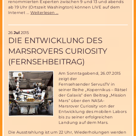
renommierten Experten zwischen 9 und 13 und abends
ab 19 Uhr (Ortszeit Washington) können LIVE auf dem
Verfolgen
Internet ...
Weiterlesen …
Sie
die
18.
26
Jul
2015
Mars
DIE ENTWICKLUNG DES
Society
Konferenz
MARSROVERS CURIOSITY
in
Washington
(FERNSEHBEITRAG)
Live
auf
dem
Am Sonntagabend, 26.07.2015
Web!
zeigt der
Fernsehsender ServusTV in
seiner Reihe „Kopernikus – Rätsel
der Galaxis“ den Beitrag „Mission
Mars“ über den NASA-
Marsrover Curiosity von der
Entwicklung des mobilen Labors
bis zu seiner erfolgreichen
Landung auf dem Mars.
Die Ausstrahlung ist um 22 Uhr, Wiederholungen werden