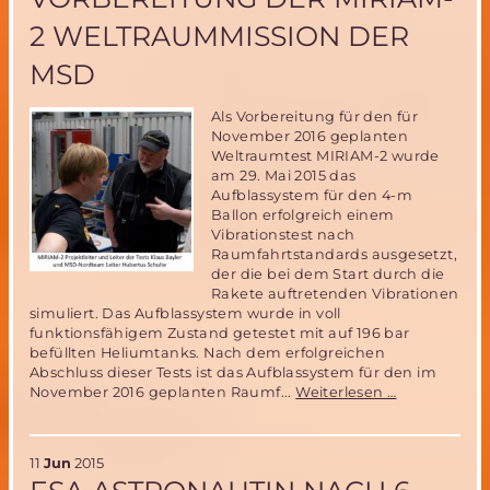
2 WELTRAUMMISSION DER
MSD
Als Vorbereitung für den für
November 2016 geplanten
Weltraumtest MIRIAM-2 wurde
am 29. Mai 2015 das
Aufblassystem für den 4-m
Ballon erfolgreich einem
Vibrationstest nach
Raumfahrtstandards ausgesetzt,
der die bei dem Start durch die
Rakete auftretenden Vibrationen
simuliert. Das Aufblassystem wurde in voll
funktionsfähigem Zustand getestet mit auf 196 bar
befüllten Heliumtanks. Nach dem erfolgreichen
Abschluss dieser Tests ist das Aufblassystem für den im
Erfolgreiche
November 2016 geplanten Raumf...
Weiterlesen …
Test
des
Ballon-
11
Jun
2015
Aufblassyst
im