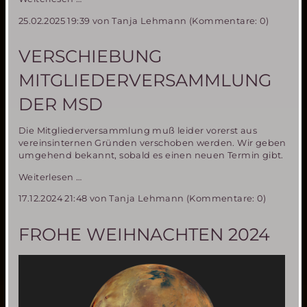
Mars
25.02.2025 19:39
von Tanja Lehmann (Kommentare: 0)
Society
Deutschland
im
VERSCHIEBUNG
Radio
MITGLIEDERVERSAMMLUNG
DER MSD
Die Mitgliederversammlung muß leider vorerst aus
vereinsinternen Gründen verschoben werden. Wir geben
umgehend bekannt, sobald es einen neuen Termin gibt.
Verschiebung
Weiterlesen …
Mitgliederversammlung
17.12.2024 21:48
von Tanja Lehmann (Kommentare: 0)
der
MSD
FROHE WEIHNACHTEN 2024