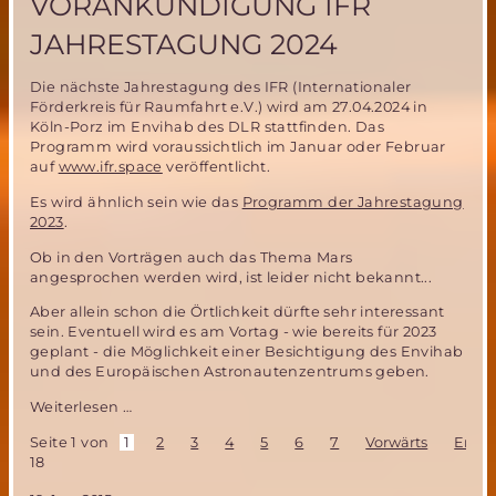
VORANKÜNDIGUNG IFR
JAHRESTAGUNG 2024
Die nächste Jahrestagung des IFR (Internationaler
Förderkreis für Raumfahrt e.V.) wird am 27.04.2024 in
Köln-Porz im Envihab des DLR stattfinden. Das
Programm wird voraussichtlich im Januar oder Februar
auf
www.ifr.space
veröffentlicht.
Es wird ähnlich sein wie das
Programm der Jahrestagung
2023
.
Ob in den Vorträgen auch das Thema Mars
angesprochen werden wird, ist leider nicht bekannt...
Aber allein schon die Örtlichkeit dürfte sehr interessant
sein. Eventuell wird es am Vortag - wie bereits für 2023
geplant - die Möglichkeit einer Besichtigung des Envihab
und des Europäischen Astronautenzentrums geben.
Vorankündigung
Weiterlesen …
IFR
Seite 1 von
1
2
3
4
5
6
7
Vorwärts
Ende
Jahrestagung
18
2024