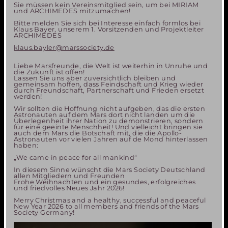
Sie müssen kein Vereinsmitglied sein, um bei MIRIAM
und ARCHIMEDES mitzumachen!
Bitte melden Sie sich bei Interesse einfach formlos bei
Klaus Bayer, unserem 1. Vorsitzenden und Projektleiter
ARCHIMEDES
klaus.bayler@marssociety.de
Liebe Marsfreunde, die Welt ist weiterhin in Unruhe und
die Zukunft ist offen!
Lassen Sie uns aber zuversichtlich bleiben und
gemeinsam hoffen, dass Feindschaft und Krieg wieder
durch Freundschaft, Partnerschaft und Frieden ersetzt
werden!
Wir sollten die Hoffnung nicht aufgeben, das die ersten
Astronauten auf dem Mars dort nicht landen um die
Überlegenheit ihrer Nation zu demonstrieren, sondern
für eine geeinte Menschheit! Und vielleicht bringen sie
auch dem Mars die Botschaft mit, die die Apollo-
Astronauten vor vielen Jahren auf de Mond hinterlassen
haben:
„We came in peace for all mankind“
In diesem Sinne wünscht die Mars Society Deutschland
allen Mitgliedern und Freunden
Frohe Weihnachten und ein gesundes, erfolgreiches
und friedvolles Neues Jahr 2026!
Merry Christmas and a healthy, successful and peaceful
New Year 2026 to all members and friends of the Mars
Society Germany!