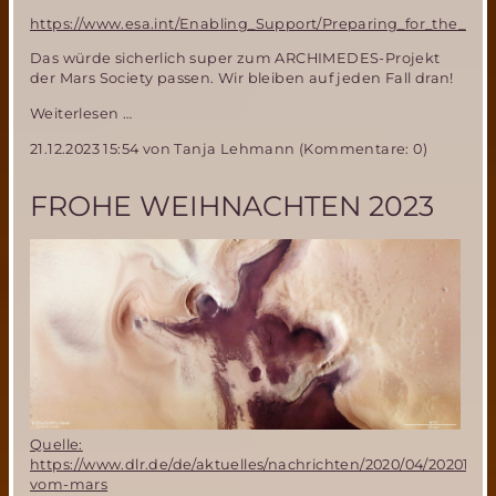
https://www.esa.int/Enabling_Support/Preparing_for_the_Fu
Das würde sicherlich super zum ARCHIMEDES-Projekt
der Mars Society passen. Wir bleiben auf jeden Fall dran!
ESA
Weiterlesen …
erforscht
21.12.2023 15:54
von Tanja Lehmann (Kommentare: 0)
neue
Wege,
um
FROHE WEIHNACHTEN 2023
in
den
Mars-
Orbit
einzuschwenken
Quelle:
https://www.dlr.de/de/aktuelles/nachrichten/2020/04/2020121
vom-mars