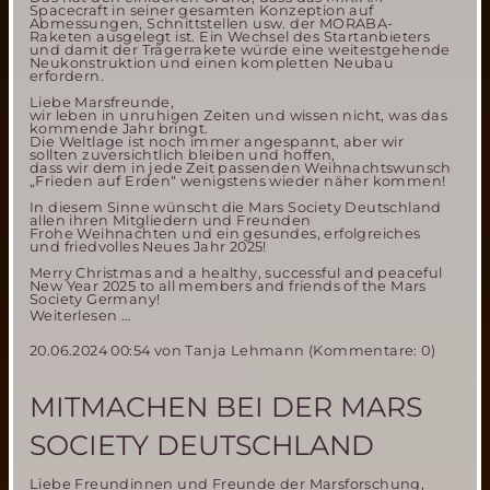
Spacecraft in seiner gesamten Konzeption auf
Abmessungen, Schnittstellen usw. der MORABA-
Raketen ausgelegt ist. Ein Wechsel des Startanbieters
und damit der Trägerrakete würde eine weitestgehende
Neukonstruktion und einen kompletten Neubau
erfordern.
Liebe Marsfreunde,
wir leben in unruhigen Zeiten und wissen nicht, was das
kommende Jahr bringt.
Die Weltlage ist noch immer angespannt, aber wir
sollten zuversichtlich bleiben und hoffen,
dass wir dem in jede Zeit passenden Weihnachtswunsch
„Frieden auf Erden“ wenigstens wieder näher kommen!
In diesem Sinne wünscht die Mars Society Deutschland
allen ihren Mitgliedern und Freunden
Frohe Weihnachten und ein gesundes, erfolgreiches
und friedvolles Neues Jahr 2025!
Merry Christmas and a healthy, successful and peaceful
New Year 2025 to all members and friends of the Mars
Society Germany!
Frohe
Weiterlesen …
Weihnachten
20.06.2024 00:54
von Tanja Lehmann (Kommentare: 0)
2024
MITMACHEN BEI DER MARS
SOCIETY DEUTSCHLAND
Liebe Freundinnen und Freunde der Marsforschung,