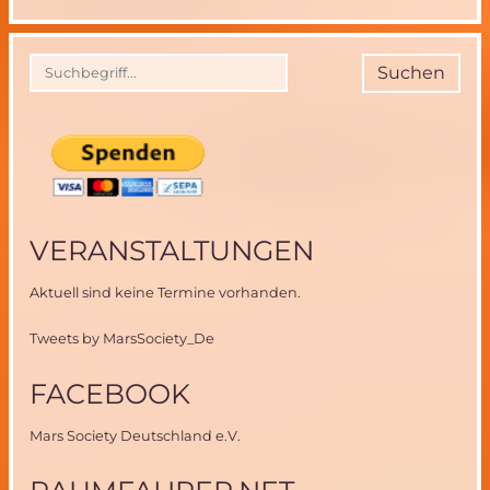
der
ISS
zurüc
Suchen
auf
der
ERDE
VERANSTALTUNGEN
Aktuell sind keine Termine vorhanden.
Tweets by MarsSociety_De
FACEBOOK
Mars Society Deutschland e.V.