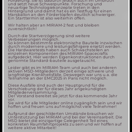
Förderung. Sie ist dadurch jedoch auch im Umbruch
und setzt neue Schwerpunkte. Forschung und
neuartige Technologiekonzepte treten in den
Hintergrund und damit hat es ein Testflug für einen
Marsballon an den Fördertöpfen deutlich schwieriger.
Ein Starttermin ist also weiterhin offen.
Wir halten aber an MIRIAM-2 fest und bleiben
zuversichtlich!
Durch die Startverzögerung sind weitere
Verbesserungen möglich.
So können bestimmte elektronische Bauteile inzwischen
durch modernere und leistungsfähigere ersetzt werden.
Die Hardwaretests haben auch Schwachstellen an
einzelnen Komponenten des MIRIAM-Spacecrafts
aufgedeckt. Hier werden Eigenkonstruktionen durch
genormte Standard-bauteile ausgetauscht.
Leider gibt es im MIRIAM-Team und auch bei anderen
aktiven MSD-Mitgliedern derzeit einige schwere und
langfristige Krankheitsfälle. Deswegen war uns u.a. die
Teilnahme an der EMC2025 in Paris nicht möglich.
Diese Ausfälle sind auch der Hauptgrund für die
Verschiebung der für dieses Jahr angekündigten
Mitgliederversammlung.
Der Vorstand bereitet sie jetzt für das kommende Jahr
vor.
Sie wird für alle Mitglieder online zugänglich sein und wir
hoffen und freuen uns auf möglichst viele Teilnehmer!
Aufgrund der geschilderten Umstände brauchen wir
Unterstützung bei MIRIAM und bei der Vereinsarbeit. Die
MSD bietet die einzigartige Gelegenheit Teil eines
konkreten Raumfahrtprojekts zu sein und wir hoffen auf
weitere aktive Mitarbeit!