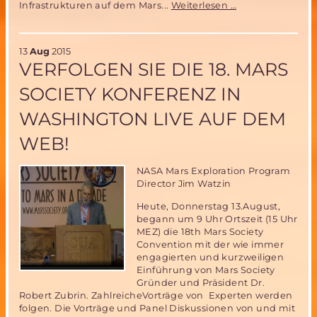
18.
Infrastrukturen auf dem Mars...
Weiterlesen …
Mars
Society
Konferenz:
13
Aug
2015
Das
VERFOLGEN SIE DIE 18. MARS
Mars
One
SOCIETY KONFERENZ IN
Projekt
zur
WASHINGTON LIVE AUF DEM
Besiedlung
des
WEB!
Mars
ist
nicht
NASA Mars Exploration Program
machbar!
Director Jim Watzin
Heute, Donnerstag 13.August,
begann um 9 Uhr Ortszeit (15 Uhr
MEZ) die 18th Mars Society
Convention mit der wie immer
engagierten und kurzweiligen
Einführung von Mars Society
Gründer und Präsident Dr.
Robert Zubrin. ZahlreicheVorträge von Experten werden
folgen. Die Vorträge und Panel Diskussionen von und mit