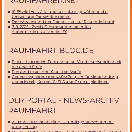
RAUMFAHRER.NET
IRIS² wird verstärkt und beschleunigt während die
Umsetzung Fortschritte macht
Der Wasserstand der Donau sinkt auf Rekordtiefstand
7. 8. 2026 – Zwei US-Astronauten beenden
Außenbordeinsatz an der ISS
RAUMFAHRT-BLOG.DE
Rocket Lab macht Fortschritte bei Wiederverwendbarkeit
der ersten Stufe
Russland testet Anti-Satelliten-Waffe
Generalinspekteur der NASA: Zeitplan für Mondlandung
unrealistisch, Kosten für SLS und Orion explodieren
DLR PORTAL - NEWS-ARCHIV
RAUMFAHRT
20 Jahre DLR-Parabelflug - Grundlagenforschung mit
Alltagsbezug
SOFIA zu Gast in Stuttgart - Erster Wissenschaftsflug über