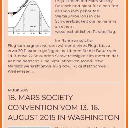
Projektteam der Mars Society
Deutschland plant für einen Test
des von ihm gebauten
Weltraumballons in der
Schwerelosigkeit die Teilnahme
an einem
wissenschaftlichen Parabelflug.
Im Rahmen solcher
Flugkampagnen werden während eines Flugs bis zu
etwa 30 Parabeln geflogen, bei denen für die Dauer von
i.d.R. etwa 22 Sekunden Schwerelosigkeit im Inneren der
Kabine herrscht. Eine Simulation von Mond- bzw.
Marsschwerkraft (etwa 1/6 g bzw. 1/3 g) statt Schwe...
Mitfluggelegenheit
Weiterlesen …
beim
Parabelflug
der
14
Jun
2015
Miriam2-
18. MARS SOCIETY
Ballonerprobung
im
CONVENTION VOM 13.-16.
November
2015
AUGUST 2015 IN WASHINGTON
–
noch
ein