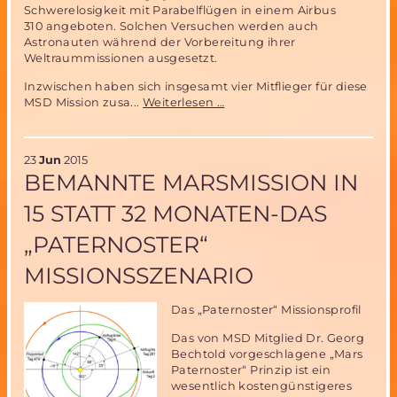
Schwerelosigkeit mit Parabelflügen in einem Airbus
310 angeboten. Solchen Versuchen werden auch
Astronauten während der Vorbereitung ihrer
Weltraummissionen ausgesetzt.
Inzwischen haben sich insgesamt vier Mitflieger für diese
MIRIAM
MSD Mission zusa...
Weiterlesen …
2
Parabelflug
Team
23
Jun
2015
komplett-
BEMANNTE MARSMISSION IN
weiterhin
begrenzte
15 STATT 32 MONATEN-DAS
Mitflugmöglichkeit
„PATERNOSTER“
MISSIONSSZENARIO
Das „Paternoster“ Missionsprofil
Das von MSD Mitglied Dr. Georg
Bechtold vorgeschlagene „Mars
Paternoster“ Prinzip ist ein
wesentlich kostengünstigeres