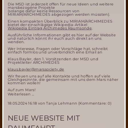
Die MSD ist jederzeit offen für neue Ideen und weitere
marsbezogene Projekte
(solange dafür keine Ressourcen von
MIRIAM/ARCHIMEDES abgezogen werden müssten).
Einen kompakten Überblick zu MIRIAM/ARCHIMEDES
bietet der einschlägige Wikipedia-Artikel
Wikipedia Eintrag Archimedes Raumsonde
.
Ausführliche Informationen gibt es hier auf der Website
und natürlich könnt ihr euch auch direkt an uns
wenden.
Wer Interesse, Fragen oder Vorschläge hat, schreibt
einfach formlos und unverbindlich eine Email an
Klaus Bayler, den 1. Vorsitzenden der MSD und
Projektleiter ARCHIMEDES
klaus.bayler@marssociety.de
Wir freuen uns auf alle Kontakte und hoffen auf viele
Gleichgesinnte, die gemeinsam mit uns dem Mars näher
kommen wollen!
Auf zum Mars!
Mitmachen
Weiterlesen …
bei
18.05.2024 16:18
von Tanja Lehmann (Kommentare: 0)
der
Mars
Society
NEUE WEBSITE MIT
Deutschland