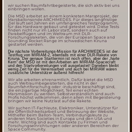
wir suchen Raumfahrtbegeisterte, die sich aktiv bei uns
einbringen wollen.
Die MSD arbeitet an einem konkreten Marsprojekt, der
Marsballonsonde ARCHIMEDES. Für dieses langfristige
Ziel läuft seit Jahren ein umfangreiches Testprogramm,
für das Hardware gebaut und getestet wird. Diese Tests
finden nicht nur im Labor statt, sondern auch auf
Parabelflügen und im Weltraum mit DLR-
Forschungsraketen, die von der European Space and
Sounding Rocket Range im schwedischen Kiruna
gestartet werden.
Die nächste Vorbereitungs-Mission für ARCHIMEDES ist der
Testflug von MIRIAM-2, ebenfalls mit einer DLR-Rakete von
Kiruna. Der genaue Starttermin ist noch offen, aber der „harte
Kern“ der MSD ist mit den Arbeiten am MIRIAM-Spacecraft
und den Startvorbereitungen voll ausgelastet! Daneben bleibt
wenig Zeit für die Vereinsarbeit und auch bei MIRIAM wären
zusätzliche Unterstützer äußerst hilfreich!
Wir alle arbeiten ehrenamtlich. Dafür bietet die MSD
auch Weltraumbegeisterten, die nicht in der
Raumfahrtforschung oder -industrie beschäftigt sind,
die einzigartige Möglichkeit, Teil einer echten
Marsmission zu werden. Selbstverständlich sind auch
Profis höchst willkommen, denn allein mit Begeisterung
bringen wir keine Nutzlast auf die Rakete.
Wir suchen IT-Fachleute, Elektroniker, Unterstützer für
die Öffentlichkeitsarbeit und Betreuung der Website,
Mithelfer beim Ballon-Team, Verbindungsleute zu
anderen Mars Societies in Europa und den USA und
mehr. Wichtig sind auch Kontakte zu Firmen und
Forschungseinrichtungen oder anderen Bereichen der
Space Community.