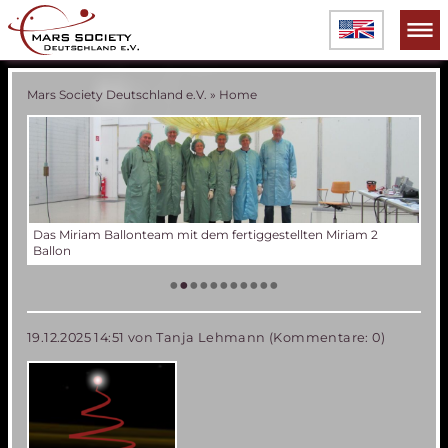
Mars Society Deutschland e.V.
»
Home
Verschiedene Phasen der Miriam 2 Ballonentwicklung
Tes
Der
Die
Tes
50 
Die
(an
US
•
•
•
•
•
•
•
•
•
•
•
19.12.2025 14:51
von Tanja Lehmann (Kommentare: 0)