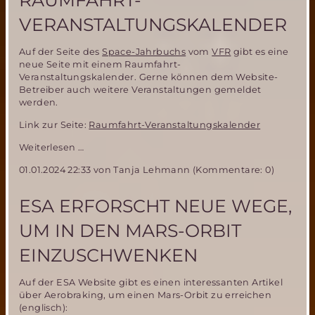
RAUMFAHRT-
VERANSTALTUNGSKALENDER
Auf der Seite des
Space-Jahrbuchs
vom
VFR
gibt es eine
neue Seite mit einem Raumfahrt-
Veranstaltungskalender. Gerne können dem Website-
Betreiber auch weitere Veranstaltungen gemeldet
werden.
Link zur Seite:
Raumfahrt-Veranstaltungskalender
Neue
Weiterlesen …
Website
01.01.2024 22:33
von Tanja Lehmann (Kommentare: 0)
mit
Raumfahrt-
Veranstaltungskalender
ESA ERFORSCHT NEUE WEGE,
UM IN DEN MARS-ORBIT
EINZUSCHWENKEN
Auf der ESA Website gibt es einen interessanten Artikel
über Aerobraking, um einen Mars-Orbit zu erreichen
(englisch):