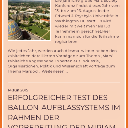
Die jährliche große Mars Society
Platz
Konferenz findet dieses Jahr vom
zu
13. bis zum 16. August in der
vergeben!
Edward J. Pryzbyla Universität in
Washington DC statt. Es wird
wieder mit weit mehr als 150
Teilnehmern gerechnet.Hier
kann man sich für die Teilnahme
registrieren.
Wie jedes Jahr, werden auch diesmal wieder neben den
zahlreichen detaillierten Vorträgen zum Thema „Mars“
zahlreiche angesehene Experten aus Industrie,
Organisationen, Politik und Wissenschaft Vorträge zum
18.
Thema Mars od...
Weiterlesen …
Mars
Society
Convention
14
Jun
2015
vom
ERFOLGREICHER TEST DES
13.-16.
August
BALLON-AUFBLASSYSTEMS IM
2015
in
RAHMEN DER
Washington
VORBEREITUNG DER MIRIAM-