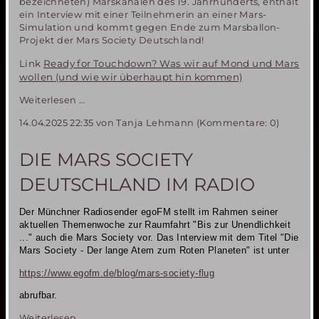
bezeichneten) Marskanälen des 19. Jahrhunderts, enthält
ein Interview mit einer Teilnehmerin an einer Mars-
Simulation und kommt gegen Ende zum Marsballon-
Projekt der Mars Society Deutschland!
Link
Ready for Touchdown? Was wir auf Mond und Mars
wollen (und wie wir überhaupt hin kommen)
Das
Weiterlesen …
Marsballon-
14.04.2025 22:35
von Tanja Lehmann (Kommentare: 0)
Projekt
der
Mars
DIE MARS SOCIETY
Society
Deutschland
DEUTSCHLAND IM RADIO
in
der
Der Münchner Radiosender egoFM stellt im Rahmen seiner
ARD-
aktuellen Themenwoche zur Raumfahrt "Bis zur Unendlichkeit
Mediathek
..."
auch die Mars Society vor. Das Interview mit dem Titel "Die
Mars Society - Der lange Atem zum Roten Planeten" ist unter
https://www.egofm.de/blog/mars-society-flug
abrufbar.
Die
Weiterlesen …