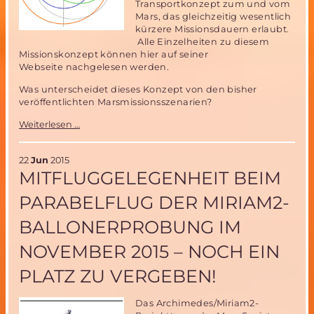
Transportkonzept zum und vom
Mars, das gleichzeitig wesentlich
kürzere Missionsdauern erlaubt.
Alle Einzelheiten zu diesem
Missionskonzept können hier auf seiner
Webseite nachgelesen werden.
Was unterscheidet dieses Konzept von den bisher
veröffentlichten Marsmissionsszenarien?
Bemannte
Weiterlesen …
Marsmission
in
15
22
Jun
2015
statt
MITFLUGGELEGENHEIT BEIM
32
Monaten-
PARABELFLUG DER MIRIAM2-
das
„Paternoster“
BALLONERPROBUNG IM
Missionsszenario
NOVEMBER 2015 – NOCH EIN
PLATZ ZU VERGEBEN!
Das Archimedes/Miriam2-