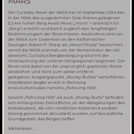
MARS
Der Curiosity-Rover der NASA hat im September 2014 den
in der Mitte des ausgedehnten Gale-Kraters gelegenen
5,5 km hohen Berg Aeolis Mons („mons“ = lateinisch für
„Berg“) erreicht und damit zugleich den langfristigen
Bestimmungsort der Rovermission. Aeolis Mons wird von
der NASA zum Gedenken an den kalifornischen
Geologen Robert P. Sharp als „Mount Sharp“ bezeichnet,
womit die NASA erstmals von der Nomenklatur der IAU
abweicht. Curiositys Bergbesteigung wird mit der
Untersuchung der unteren Hangregionen beginnen. Der
Rover wird dabei von der ursprünglich geplanten Route
abweichen und nicht zum weiter entfernt
gelegenen Ausgangspunkt „Murray Buttes“ weiterfahren.
Stattdessen begibt er sich in Richtung
eines Aufschlusses namens „Pahrump Hills“.
Sowohl „Pahrump Hills“ als auch „Murray Butts“ befinden
sich entlang einer Grenzfläche, an der Ablagerungen des
Kraterbodens, die vom nördlichen Kraterrand erodiert
(streng genommen denudiert) wurden, auf das südliche
Grundgestein des Berges treffen
Bergbesteigung
Weiterlesen …
auf