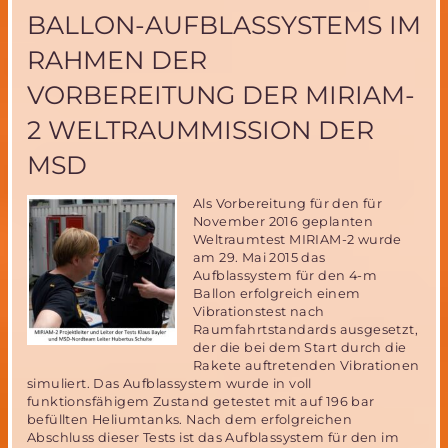
August
BALLON-AUFBLASSYSTEMS IM
2015
in
RAHMEN DER
Washington
VORBEREITUNG DER MIRIAM-
2 WELTRAUMMISSION DER
MSD
Als Vorbereitung für den für
November 2016 geplanten
Weltraumtest MIRIAM-2 wurde
am 29. Mai 2015 das
Aufblassystem für den 4-m
Ballon erfolgreich einem
Vibrationstest nach
Raumfahrtstandards ausgesetzt,
der die bei dem Start durch die
Rakete auftretenden Vibrationen
simuliert. Das Aufblassystem wurde in voll
funktionsfähigem Zustand getestet mit auf 196 bar
befüllten Heliumtanks. Nach dem erfolgreichen
Abschluss dieser Tests ist das Aufblassystem für den im