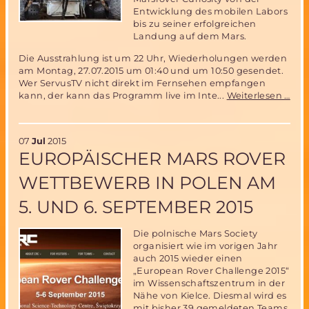
Entwicklung des mobilen Labors
bis zu seiner erfolgreichen
Landung auf dem Mars.
Die Ausstrahlung ist um 22 Uhr, Wiederholungen werden
am Montag, 27.07.2015 um 01:40 und um 10:50 gesendet.
Wer ServusTV nicht direkt im Fernsehen empfangen
Die
kann, der kann das Programm live im Inte...
Weiterlesen …
Ent
des
Mar
07
Jul
2015
Curi
EUROPÄISCHER MARS ROVER
(Fe
WETTBEWERB IN POLEN AM
5. UND 6. SEPTEMBER 2015
Die polnische Mars Society
organisiert wie im vorigen Jahr
auch 2015 wieder einen
„European Rover Challenge 2015“
im Wissenschaftszentrum in der
Nähe von Kielce. Diesmal wird es
mit bisher 39 gemeldeten Teams