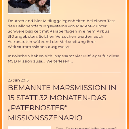
Deutschland hier Mitfluggelegenheiten bei einem Test
des Ballonentfaltungssystems von MIRIAM-2 unter
Schwerelosigkeit mit Parabelflügen in einem Airbus
310 angeboten. Solchen Versuchen werden auch
Astronauten während der Vorbereitung ihrer
Weltraummissionen ausgesetzt.
Inzwischen haben sich insgesamt vier Mitflieger für diese
MIRIAM
MSD Mission zusa...
Weiterlesen …
2
Parabelflug
Team
23
Jun
2015
komplett-
BEMANNTE MARSMISSION IN
weiterhin
begrenzte
15 STATT 32 MONATEN-DAS
Mitflugmöglichkeit
„PATERNOSTER“
MISSIONSSZENARIO
Das „Paternoster“ Missionsprofil