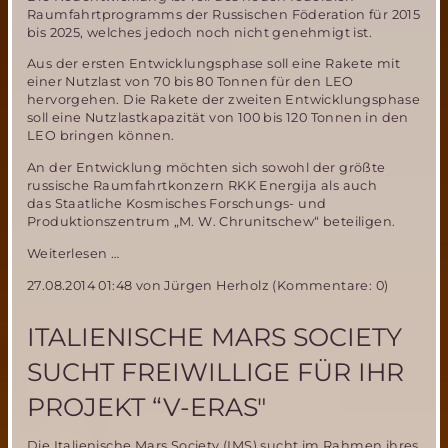
Raumfahrtprogramms der Russischen Föderation für 2015
bis 2025, welches jedoch noch nicht genehmigt ist.
Aus der ersten Entwicklungsphase soll eine Rakete mit
einer Nutzlast von 70 bis 80 Tonnen für den LEO
hervorgehen. Die Rakete der zweiten Entwicklungsphase
soll eine Nutzlastkapazität von 100 bis 120 Tonnen in den
LEO bringen können.
An der Entwicklung möchten sich sowohl der größte
russische Raumfahrtkonzern RKK Energija als auch
das Staatliche Kosmisches Forschungs- und
Produktionszentrum „M. W. Chrunitschew“ beteiligen.
Putin
Weiterlesen …
genehmigt
27.08.2014 01:48
von Jürgen Herholz (Kommentare: 0)
Entwicklung
von
russischer
ITALIENISCHE MARS SOCIETY
Schwerlastrakete
SUCHT FREIWILLIGE FÜR IHR
PROJEKT “V-ERAS″
Die Italienische Mars Society (IMS) sucht im Rahmen ihres