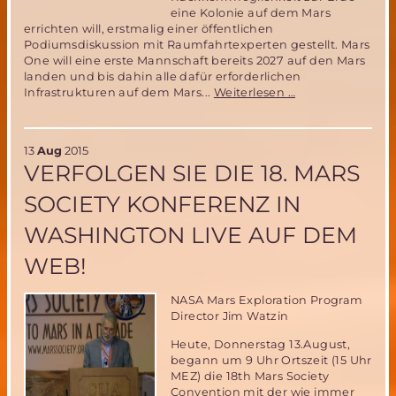
eine Kolonie auf dem Mars
errichten will, erstmalig einer öffentlichen
Podiumsdiskussion mit Raumfahrtexperten gestellt. Mars
One will eine erste Mannschaft bereits 2027 auf den Mars
landen und bis dahin alle dafür erforderlichen
18.
Infrastrukturen auf dem Mars...
Weiterlesen …
Mars
Society
Konferenz:
13
Aug
2015
Das
VERFOLGEN SIE DIE 18. MARS
Mars
One
SOCIETY KONFERENZ IN
Projekt
zur
WASHINGTON LIVE AUF DEM
Besiedlung
des
WEB!
Mars
ist
nicht
NASA Mars Exploration Program
machbar!
Director Jim Watzin
Heute, Donnerstag 13.August,
begann um 9 Uhr Ortszeit (15 Uhr
MEZ) die 18th Mars Society
Convention mit der wie immer