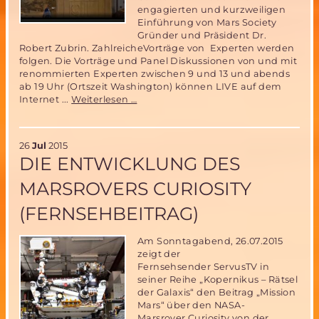
engagierten und kurzweiligen
Einführung von Mars Society
Gründer und Präsident Dr.
Robert Zubrin. ZahlreicheVorträge von Experten werden
folgen. Die Vorträge und Panel Diskussionen von und mit
renommierten Experten zwischen 9 und 13 und abends
ab 19 Uhr (Ortszeit Washington) können LIVE auf dem
Verfolgen
Internet ...
Weiterlesen …
Sie
die
18.
26
Jul
2015
Mars
DIE ENTWICKLUNG DES
Society
Konferenz
MARSROVERS CURIOSITY
in
Washington
(FERNSEHBEITRAG)
Live
auf
dem
Am Sonntagabend, 26.07.2015
Web!
zeigt der
Fernsehsender ServusTV in
seiner Reihe „Kopernikus – Rätsel
der Galaxis“ den Beitrag „Mission
Mars“ über den NASA-
Marsrover Curiosity von der