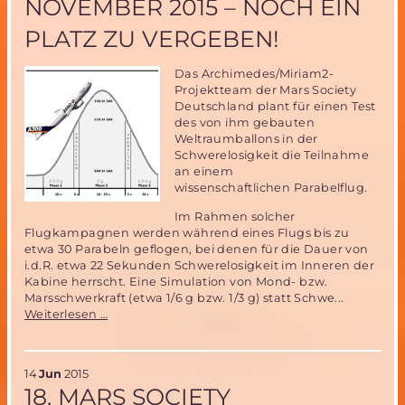
NOVEMBER 2015 – NOCH EIN
PLATZ ZU VERGEBEN!
Das Archimedes/Miriam2-
Projektteam der Mars Society
Deutschland plant für einen Test
des von ihm gebauten
Weltraumballons in der
Schwerelosigkeit die Teilnahme
an einem
wissenschaftlichen Parabelflug.
Im Rahmen solcher
Flugkampagnen werden während eines Flugs bis zu
etwa 30 Parabeln geflogen, bei denen für die Dauer von
i.d.R. etwa 22 Sekunden Schwerelosigkeit im Inneren der
Kabine herrscht. Eine Simulation von Mond- bzw.
Marsschwerkraft (etwa 1/6 g bzw. 1/3 g) statt Schwe...
Mitfluggelegenheit
Weiterlesen …
beim
Parabelflug
der
14
Jun
2015
Miriam2-
18. MARS SOCIETY
Ballonerprobung