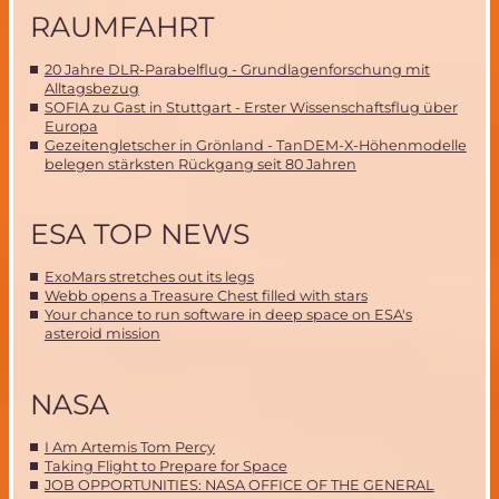
RAUMFAHRT
20 Jahre DLR-Parabelflug - Grundlagenforschung mit
Alltagsbezug
SOFIA zu Gast in Stuttgart - Erster Wissenschaftsflug über
Europa
Gezeitengletscher in Grönland - TanDEM-X-Höhenmodelle
belegen stärksten Rückgang seit 80 Jahren
ESA TOP NEWS
ExoMars stretches out its legs
Webb opens a Treasure Chest filled with stars
Your chance to run software in deep space on ESA's
asteroid mission
NASA
I Am Artemis Tom Percy
Taking Flight to Prepare for Space
JOB OPPORTUNITIES: NASA OFFICE OF THE GENERAL