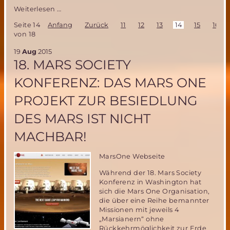
Italienische
Weiterlesen …
Mars
Seite 14
Anfang
Zurück
11
12
13
14
15
16
Society
von 18
sucht
Freiwillige
19
Aug
2015
für
18. MARS SOCIETY
ihr
Projekt
KONFERENZ: DAS MARS ONE
“V-
ERAS″
PROJEKT ZUR BESIEDLUNG
DES MARS IST NICHT
MACHBAR!
MarsOne Webseite
Während der 18. Mars Society
Konferenz in Washington hat
sich die Mars One Organisation,
die über eine Reihe bemannter
Missionen mit jeweils 4
„Marsianern“ ohne
Rückkehrmöglichkeit zur Erde