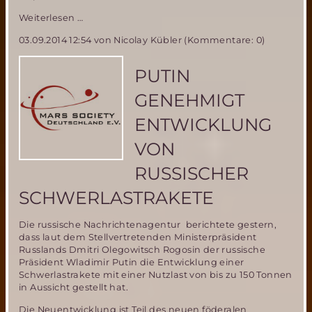
30.
Weiterlesen …
Tage
03.09.2014 12:54
von Nicolay Kübler (Kommentare: 0)
der
Raumfahrt
2014
PUTIN
–
13.
GENEHMIGT
bis
16.
ENTWICKLUNG
November
VON
RUSSISCHER
SCHWERLASTRAKETE
Die russische Nachrichtenagentur berichtete gestern,
dass laut dem Stellvertretenden Ministerpräsident
Russlands Dmitri Olegowitsch Rogosin der russische
Präsident Wladimir Putin die Entwicklung einer
Schwerlastrakete mit einer Nutzlast von bis zu 150 Tonnen
in Aussicht gestellt hat.
Die Neuentwicklung ist Teil des neuen föderalen