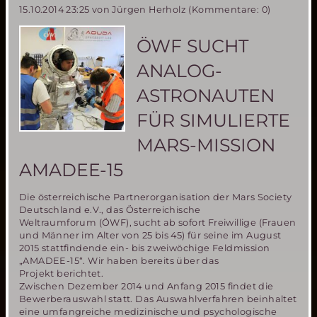
15.10.2014 23:25
von Jürgen Herholz (Kommentare: 0)
dem
Mars
ÖWF SUCHT
ANALOG-
ASTRONAUTEN
FÜR SIMULIERTE
MARS-MISSION
AMADEE-15
Die österreichische Partnerorganisation der Mars Society
Deutschland e.V., das Österreichische
Weltraumforum (ÖWF), sucht ab sofort Freiwillige (Frauen
und Männer im Alter von 25 bis 45) für seine im August
2015 stattfindende ein- bis zweiwöchige Feldmission
„AMADEE-15“. Wir haben bereits über das
Projekt berichtet.
Zwischen Dezember 2014 und Anfang 2015 findet die
Bewerberauswahl statt. Das Auswahlverfahren beinhaltet
eine umfangreiche medizinische und psychologische