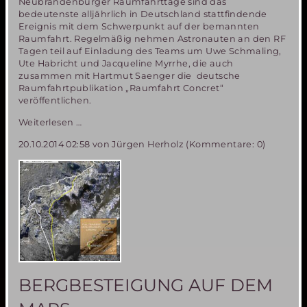
Neubrandenburger Raumfahrttage sind das
bedeutenste alljährlich in Deutschland stattfindende
Ereignis mit dem Schwerpunkt auf der bemannten
Raumfahrt. Regelmäßig nehmen Astronauten an den RF
Tagen teil auf Einladung des Teams um Uwe Schmaling,
Ute Habricht und Jacqueline Myrrhe, die auch
zusammen mit Hartmut Saenger die deutsche
Raumfahrtpublikation „Raumfahrt Concret“
veröffentlichen.
Zum
Weiterlesen …
30sten
20.10.2014 02:58
von Jürgen Herholz (Kommentare: 0)
Mal
„Raumfahrttage“
in
Neubrandenburg
vom
13.
bis
16.
November
2014
BERGBESTEIGUNG AUF DEM