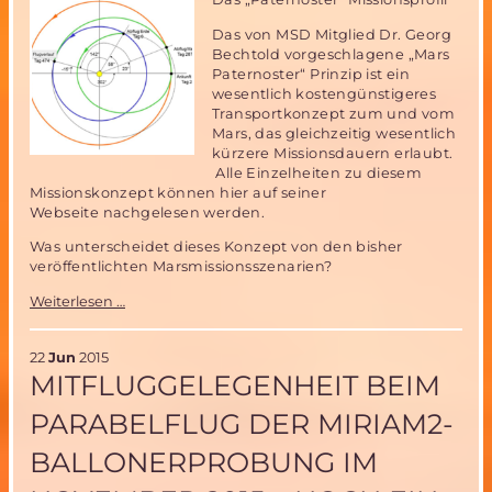
Das von MSD Mitglied Dr. Georg
Bechtold vorgeschlagene „Mars
Paternoster“ Prinzip ist ein
wesentlich kostengünstigeres
Transportkonzept zum und vom
Mars, das gleichzeitig wesentlich
kürzere Missionsdauern erlaubt.
Alle Einzelheiten zu diesem
Missionskonzept können hier auf seiner
Webseite nachgelesen werden.
Was unterscheidet dieses Konzept von den bisher
veröffentlichten Marsmissionsszenarien?
Bemannte
Weiterlesen …
Marsmission
in
15
22
Jun
2015
statt
MITFLUGGELEGENHEIT BEIM
32
Monaten-
PARABELFLUG DER MIRIAM2-
das
„Paternoster“
BALLONERPROBUNG IM
Missionsszenario