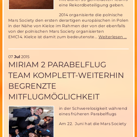
eine Rekordbeteiligung geben.
2014 organisierte die polnische
Mars Society den ersten derartigen europäischen in Polen
in der Nähe von Kielce im Rahmen der von der ebenfalls
von der polnischen Mars Society organisierten
Euro
EMC14. Kielce ist damit zum bedeutenste...
Weiterlesen …
Mars
Rove
Wett
07
Jul
2015
in
MIRIAM 2 PARABELFLUG
Pole
am
TEAM KOMPLETT-WEITERHIN
5.
und
BEGRENZTE
6.
Sept
MITFLUGMÖGLICHKEIT
2015
in der Schwerelosigkeit während
eines früheren Parabelflugs
Am 22. Juni hat die Mars Society