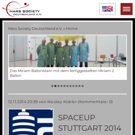
Mars Society Deutschland e.V.
»
Home
Verschiedene Phasen der Miriam 2 Ballonentwicklung
Tes
Der
Die
Tes
50 
Die
(an
US
•
•
•
•
•
•
•
•
•
•
•
12.11.2014 20:39
von Nicolay Kübler (Kommentare: 0)
SPACEUP
STUTTGART 2014