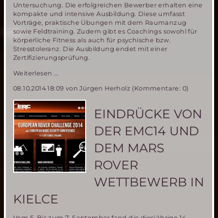
Untersuchung. Die erfolgreichen Bewerber erhalten eine
kompakte und intensive Ausbildung. Diese umfasst
Vorträge, praktische Übungen mit dem Raumanzug
sowie Feldtraining. Zudem gibt es Coachings sowohl für
körperliche Fitness als auch für psychische bzw.
Stresstoleranz. Die Ausbildung endet mit einer
Zertifizierungsprüfung.
ÖWF
Weiterlesen …
sucht
08.10.2014 18:09
von Jürgen Herholz (Kommentare: 0)
Analog-
Astronauten
für
EINDRÜCKE VON
simulierte
Mars-
DER EMC14 UND
Mission
AMADEE-
DEM MARS
15
ROVER
WETTBEWERB IN
KIELCE
Vom 5. Bis zum 7. September fand die diesjährige 14.