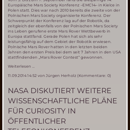
Europäische Mars Society Konferenz –EMC14– in Kielce in
Polen statt. Dies war nach 2010 bereits die zweite von der
Polnischen Mars Society organisierte Konferenz. Der
Schwerpunkt der Konferenz lag auf der Robotik, da
zeitgleich der ebenfalls von der Polnischen Mars Society
ins Leben gerufene erste Mars Rover Wettbewerb in
Europa stattfand. Gerade Polen hat sich als sehr
leistungsfähig auf dem Gebiet der Robotik erwiesen.
Polnische Mars Rover hatten in den letzten beiden
Jahren den ersten Preis bei dem seit 7 Jahren in den USA
stattfindenden „Mars Rover Contest“ gewonnen.
Eindrücke
Weiterlesen …
von
11.09.2014 14:52
von Jürgen Herholz (Kommentare: 0)
der
EMC14
und
NASA DISKUTIERT WEITERE
dem
Mars
WISSENSCHAFTLICHE PLÄNE
Rover
Wettbewerb
FÜR CURIOSITY IN
in
Kielce
ÖFFENTLICHER