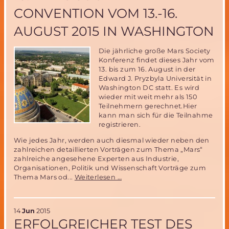
im
CONVENTION VOM 13.-16.
November
2015
AUGUST 2015 IN WASHINGTON
–
noch
ein
Die jährliche große Mars Society
Platz
Konferenz findet dieses Jahr vom
zu
13. bis zum 16. August in der
vergeben!
Edward J. Pryzbyla Universität in
Washington DC statt. Es wird
wieder mit weit mehr als 150
Teilnehmern gerechnet.Hier
kann man sich für die Teilnahme
registrieren.
Wie jedes Jahr, werden auch diesmal wieder neben den
zahlreichen detaillierten Vorträgen zum Thema „Mars“
zahlreiche angesehene Experten aus Industrie,
Organisationen, Politik und Wissenschaft Vorträge zum
18.
Thema Mars od...
Weiterlesen …
Mars
Society
Convention
14
Jun
2015
vom
ERFOLGREICHER TEST DES
13.-16.