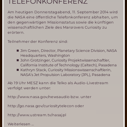
TELEFONKONFERENZ
Am heutigen Donnerstagabend, 11. September 2014 wird
die NASA eine öffentliche Telefonkonferenz abhalten, um
den gegenwärtigen Missionsstatus sowie die künftigen
wissenschaftlichen Ziele des Marsrovers Curiosity zu
erörtern.
Teilnehmer der Konferenz sind:
Jim Green, Director, Planetary Science Division, NASA
Headquarters, Washington
John Grotzinger, Curiosity Projektwissenschaftler,
California Institute of Technology (Caltech), Pasadena
Kathryn Stack, Curiosity Missionswissenschaftlerin,
NASA’s Jet Propulsion Laboratory (JPL), Pasadena
Ab 19 Uhr MESZ kann die Telko als Audio-Livestream
verfolgt werden unter:
http://www.nasa.gov/newsaudio bzw. unter
http://go.nasa.gov/curiositytelecon oder
http://www.ustream.tv/nasajpl
NASA
Weiterlesen …