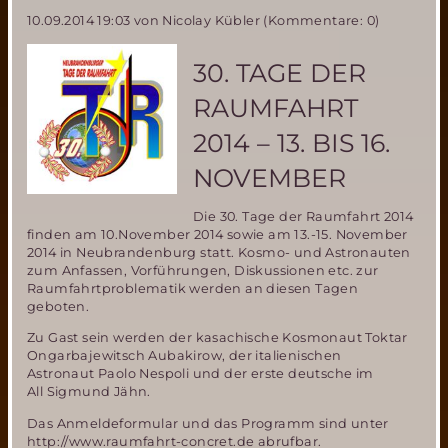
diskutiert
10.09.2014 19:03
von Nicolay Kübler (Kommentare: 0)
weitere
wissenschaftliche
Pläne
30. TAGE DER
für
Curiosity
RAUMFAHRT
in
öffentlicher
2014 – 13. BIS 16.
Telefonkonferenz
NOVEMBER
Die 30. Tage der Raumfahrt 2014
finden am 10.November 2014 sowie am 13.-15. November
2014 in Neubrandenburg statt. Kosmo- und Astronauten
zum Anfassen, Vorführungen, Diskussionen etc. zur
Raumfahrtproblematik werden an diesen Tagen
geboten.
Zu Gast sein werden der kasachische Kosmonaut Toktar
Ongarbajewitsch Aubakirow, der italienischen
Astronaut Paolo Nespoli und der erste deutsche im
All Sigmund Jähn.
Das Anmeldeformular und das Programm sind unter
http://www.raumfahrt-concret.de abrufbar.