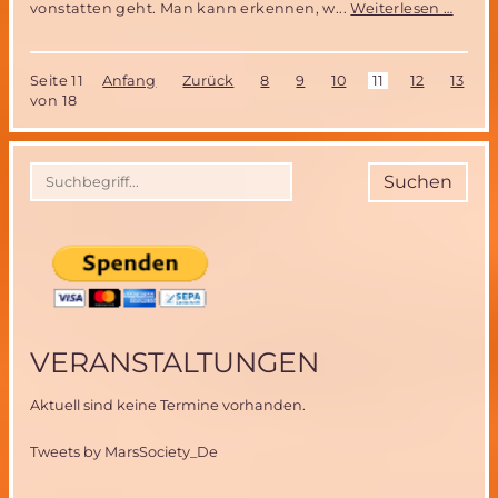
ESA
vonstatten geht. Man kann erkennen, w...
Weiterlesen …
Astro
nach
6
Seite 11
Anfang
Zurück
8
9
10
11
12
13
1
Mona
von 18
auf
der
ISS
zurüc
Suchen
auf
der
ERDE
VERANSTALTUNGEN
Aktuell sind keine Termine vorhanden.
Tweets by MarsSociety_De