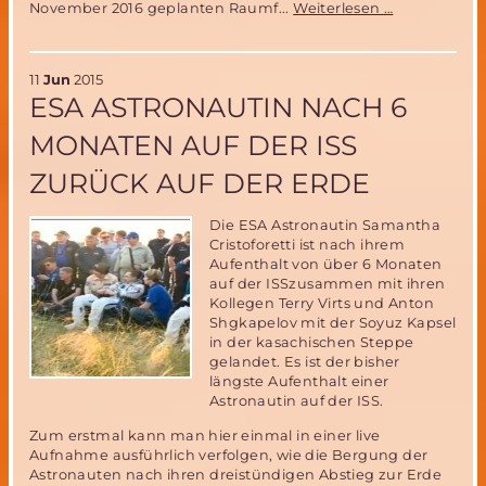
Erfolgreiche
November 2016 geplanten Raumf...
Weiterlesen …
Test
des
Ballon-
11
Jun
2015
Aufblassyst
ESA ASTRONAUTIN NACH 6
im
Rahmen
MONATEN AUF DER ISS
der
Vorbereitun
ZURÜCK AUF DER ERDE
der
MIRIAM-
2
Die ESA Astronautin Samantha
Weltraummi
Cristoforetti ist nach ihrem
der
Aufenthalt von über 6 Monaten
MSD
auf der ISSzusammen mit ihren
Kollegen Terry Virts und Anton
Shgkapelov mit der Soyuz Kapsel
in der kasachischen Steppe
gelandet. Es ist der bisher
längste Aufenthalt einer
Astronautin auf der ISS.
Zum erstmal kann man hier einmal in einer live
Aufnahme ausführlich verfolgen, wie die Bergung der
Astronauten nach ihren dreistündigen Abstieg zur Erde