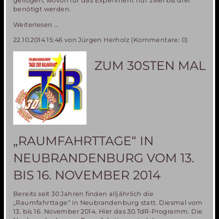
geflogen, wovon für das Experiment nur zwei bis drei
benötigt werden.
Mitfluggelegenheit
Weiterlesen …
beim
22.10.2014 15:46
von Jürgen Herholz (Kommentare: 0)
Parabelflug
der
Miriam2-
ZUM 30STEN MAL
Ballonerprobung
–
nur
noch
ein
Platz
zu
vergeben!
„RAUMFAHRTTAGE“ IN
NEUBRANDENBURG VOM 13.
BIS 16. NOVEMBER 2014
Bereits seit 30 Jahren finden alljährlich die
„Raumfahrttage“ in Neubrandenburg statt. Diesmal vom
13. bis 16. November 2014. Hier das 30.TdR-Programm. Die