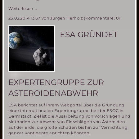
ESA
Weiterlesen …
Astronaut
26.02.2014 13:37
von Jürgen Herholz (Kommentare: 0)
verlor
im
Juli
ESA GRÜNDET
2013
fast
sein
Leben
während
eines
Weltraumausflugs
auf
EXPERTENGRUPPE ZUR
der
ISS
ASTEROIDENABWEHR
ESA berichtet auf ihrem Webportal über die Gründung
einer internationalen Expertengruppe bei der ESOC in
Darmstadt. Ziel ist die Ausarbeitung von Vorschlägen und
Methoden zur Abwehr von Einschlägen von Asteroiden
auf der Erde, die große Schäden bis hin zur Vernichtung
ganzer Kontinente anrichten könnten.