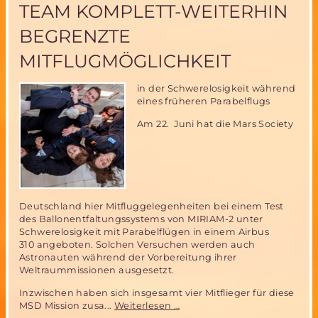
TEAM KOMPLETT-WEITERHIN
5.
und
BEGRENZTE
6.
Sept
MITFLUGMÖGLICHKEIT
2015
in der Schwerelosigkeit während
eines früheren Parabelflugs
Am 22. Juni hat die Mars Society
Deutschland hier Mitfluggelegenheiten bei einem Test
des Ballonentfaltungssystems von MIRIAM-2 unter
Schwerelosigkeit mit Parabelflügen in einem Airbus
310 angeboten. Solchen Versuchen werden auch
Astronauten während der Vorbereitung ihrer
Weltraummissionen ausgesetzt.
Inzwischen haben sich insgesamt vier Mitflieger für diese
MIRIAM
MSD Mission zusa...
Weiterlesen …
2