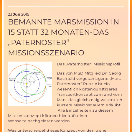
Parabelflug
Team
23
Jun
2015
komplett-
BEMANNTE MARSMISSION IN
weiterhin
begrenzte
15 STATT 32 MONATEN-DAS
Mitflugmöglichkeit
„PATERNOSTER“
MISSIONSSZENARIO
Das „Paternoster“ Missionsprofil
Das von MSD Mitglied Dr. Georg
Bechtold vorgeschlagene „Mars
Paternoster“ Prinzip ist ein
wesentlich kostengünstigeres
Transportkonzept zum und vom
Mars, das gleichzeitig wesentlich
kürzere Missionsdauern erlaubt.
Alle Einzelheiten zu diesem
Missionskonzept können hier auf seiner
Webseite nachgelesen werden.
Was unterscheidet dieses Konzept von den bisher