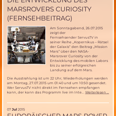
DIE ENTWICKLUNG DES
Konferenz
MARSROVERS CURIOSITY
in
Washington
(FERNSEHBEITRAG)
Live
auf
dem
Am Sonntagabend, 26.07.2015
Web!
zeigt der
Fernsehsender ServusTV in
seiner Reihe „Kopernikus – Rätsel
der Galaxis“ den Beitrag „Mission
Mars“ über den NASA-
Marsrover Curiosity von der
Entwicklung des mobilen Labors
bis zu seiner erfolgreichen
Landung auf dem Mars.
Die Ausstrahlung ist um 22 Uhr, Wiederholungen werden
am Montag, 27.07.2015 um 01:40 und um 10:50 gesendet.
Wer ServusTV nicht direkt im Fernsehen empfangen
Die
kann, der kann das Programm live im Inte...
Weiterlesen …
Ent
des
Mar
07
Jul
2015
Curi
EUROPÄISCHER MARS ROVER
(Fe