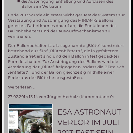
die Ausbringung, Entfaltung und Aufblasen des
Ballons im Weltraum
Ende 2013 wurde ein erster wichtiger Test des Systems zur
Verstauung und Ausbringung des MIRIAM-2 Ballons
getestet. Dabei kam es darauf an, die Funktionen des
Ballonbehälters und der Auswurfmechanismen zu
verifizieren.
Der Ballonbehälter ist als sogenannte „Blüte“ konstruiert
bestehend aus fünf „Blütenblättern“, die in gefaltetem
Zustand arretiert sind und den Ballon in fest gepackter
Form festhalten. Zur Ausbringung des Ballons wird die
Arretierung der „Blüte“ freigegeben, sodass die Blüte sich
„entfaltet“, und der Ballon gleichzeitig mithilfe einer
Feder aus der Blüte herausgestoßen.
MIRIAM-
Weiterlesen …
2
27.02.2014 13:14
von Jürgen Herholz (Kommentare: 0)
Erfolgreicher
Test
des
ESA ASTRONAUT
Ballon-
Auswurfsystems
VERLOR IM JULI
2013 FAST SEIN