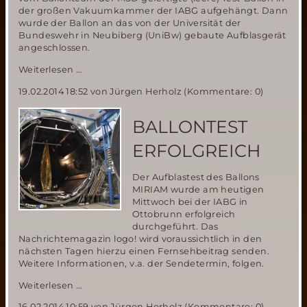
der großen Vakuumkammer der IABG aufgehängt. Dann
wurde der Ballon an das von der Universität der
Bundeswehr in Neubiberg (UniBw) gebaute Aufblasgerät
angeschlossen.
Aufblastest
Weiterlesen …
des
19.02.2014 18:52
von Jürgen Herholz (Kommentare: 0)
Miriam2-
Ballons
bei
BALLONTEST
der
IABG
ERFOLGREICH
in
Ottobrunn
Der Aufblastest des Ballons
MIRIAM wurde am heutigen
Mittwoch bei der IABG in
Ottobrunn erfolgreich
durchgeführt. Das
Nachrichtemagazin logo! wird voraussichtlich in den
nächsten Tagen hierzu einen Fernsehbeitrag senden.
Weitere Informationen, v.a. der Sendetermin, folgen.
Ballontest
Weiterlesen …
erfolgreich
16.02.2014 10:59
von Jürgen Herholz (Kommentare: 0)