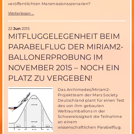
veröffentlichten Marsmissionsszenarien?
Bemannte
Weiterlesen …
Marsmission
in
15
22
Jun
2015
statt
MITFLUGGELEGENHEIT BEIM
32
Monaten-
PARABELFLUG DER MIRIAM2-
das
„Paternoster“
BALLONERPROBUNG IM
Missionsszenario
NOVEMBER 2015 – NOCH EIN
PLATZ ZU VERGEBEN!
Das Archimedes/Miriam2-
Projektteam der Mars Society
Deutschland plant für einen Test
des von ihm gebauten
Weltraumballons in der
Schwerelosigkeit die Teilnahme
an einem
wissenschaftlichen Parabelflug.