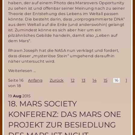
haben, der auf einem Photo des Marsrovers Opportunity
zu sehen ist und offenbar seiner Meinung nach zu seiner
Theorie der Entstehung des Lebens im Weltall passen
könnte. Die besteht darin, dass „vorprogrammierte DNA“
aus dem Weltall auf die Erde (und anderswohin) gelangt
ist. Zumindest könne es sich aber hier um ein
pilzähnliches Gebilde handeln, damit also „Leben auf
dem Mars“.
Rhawn Joseph hat die NASA nun verklagt und fordert,
dass dieser „mysteriöse Stein“ umgehend daraufhin
näher untersucht wird.
Opportunity
Weiterlesen …
Marsmission-
Seite 16
Anfang
Zurück
12
13
14
15
16
17
Übersieht
von 18
NASA
einen
19
Aug
2015
Nachweis
18. MARS SOCIETY
für
Leben
KONFERENZ: DAS MARS ONE
auf
dem
PROJEKT ZUR BESIEDLUNG
Mars?