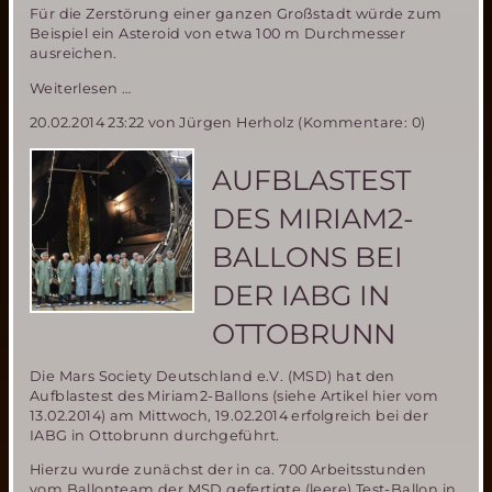
Für die Zerstörung einer ganzen Großstadt würde zum
Beispiel ein Asteroid von etwa 100 m Durchmesser
ausreichen.
ESA
Weiterlesen …
gründet
20.02.2014 23:22
von Jürgen Herholz (Kommentare: 0)
Expertengruppe
zur
Asteroidenabwehr
AUFBLASTEST
DES MIRIAM2-
BALLONS BEI
DER IABG IN
OTTOBRUNN
Die Mars Society Deutschland e.V. (MSD) hat den
Aufblastest des Miriam2-Ballons (siehe Artikel hier vom
13.02.2014) am Mittwoch, 19.02.2014 erfolgreich bei der
IABG in Ottobrunn durchgeführt.
Hierzu wurde zunächst der in ca. 700 Arbeitsstunden
vom Ballonteam der MSD gefertigte (leere) Test-Ballon in