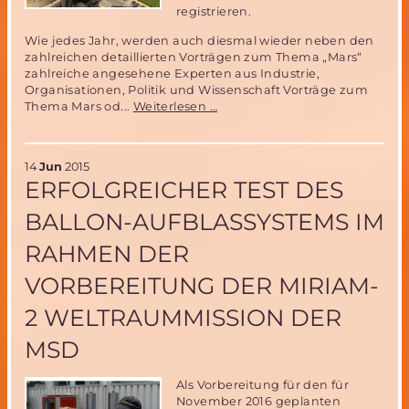
registrieren.
Wie jedes Jahr, werden auch diesmal wieder neben den
zahlreichen detaillierten Vorträgen zum Thema „Mars“
zahlreiche angesehene Experten aus Industrie,
Organisationen, Politik und Wissenschaft Vorträge zum
18.
Thema Mars od...
Weiterlesen …
Mars
Society
Convention
14
Jun
2015
vom
ERFOLGREICHER TEST DES
13.-16.
August
BALLON-AUFBLASSYSTEMS IM
2015
in
RAHMEN DER
Washington
VORBEREITUNG DER MIRIAM-
2 WELTRAUMMISSION DER
MSD
Als Vorbereitung für den für
November 2016 geplanten