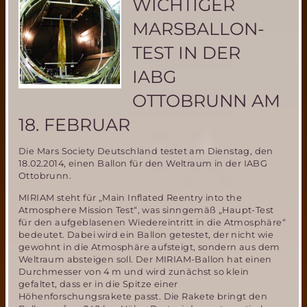
WICHTIGER
auf
dem
MARSBALLON-
Mars!!
TEST IN DER
IABG
OTTOBRUNN AM
18. FEBRUAR
Die Mars Society Deutschland testet am Dienstag, den
18.02.2014, einen Ballon für den Weltraum in der IABG
Ottobrunn.
MIRIAM steht für „Main Inflated Reentry into the
Atmosphere Mission Test“, was sinngemäß „Haupt-Test
für den aufgeblasenen Wiedereintritt in die Atmosphäre“
bedeutet. Dabei wird ein Ballon getestet, der nicht wie
gewohnt in die Atmosphäre aufsteigt, sondern aus dem
Weltraum absteigen soll. Der MIRIAM-Ballon hat einen
Durchmesser von 4 m und wird zunächst so klein
gefaltet, dass er in die Spitze einer
Höhenforschungsrakete passt. Die Rakete bringt den