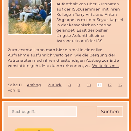
der
Aufenthalt von über 6 Monaten
MSD
auf der ISSzusammen mit ihren
Kollegen Terry Virts und Anton
Shgkapelov mit der Soyuz Kapsel
in der kasachischen Steppe
gelandet. Es ist der bisher
längste Aufenthalt einer
Astronautin auf der ISS.
Zum erstmal kann man hier einmal in einer live
Aufnahme ausführlich verfolgen, wie die Bergung der
Astronauten nach ihren dreistündigen Abstieg zur Erde
ESA
vonstatten geht. Man kann erkennen, w...
Weiterlesen …
Astro
nach
6
Seite 11
Anfang
Zurück
8
9
10
11
12
13
1
Mona
von 18
auf
der
ISS
zurüc
Suchen
auf
der
ERDE