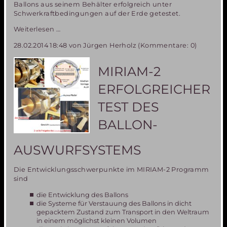
Ballons aus seinem Behälter erfolgreich unter
Schwerkraftbedingungen auf der Erde getestet.
Fortschritte
Weiterlesen …
im
28.02.2014 18:48
von Jürgen Herholz (Kommentare: 0)
MIRIAM2
Programm-
Teilnehmer
MIRIAM-2
an
wichtigem
ERFOLGREICHER
Parabelflugtest
in
TEST DES
Florida
im
BALLON-
November
2014
AUSWURFSYSTEMS
gesucht
Die Entwicklungsschwerpunkte im MIRIAM-2 Programm
sind
die Entwicklung des Ballons
die Systeme für Verstauung des Ballons in dicht
gepacktem Zustand zum Transport in den Weltraum
in einem möglichst kleinen Volumen