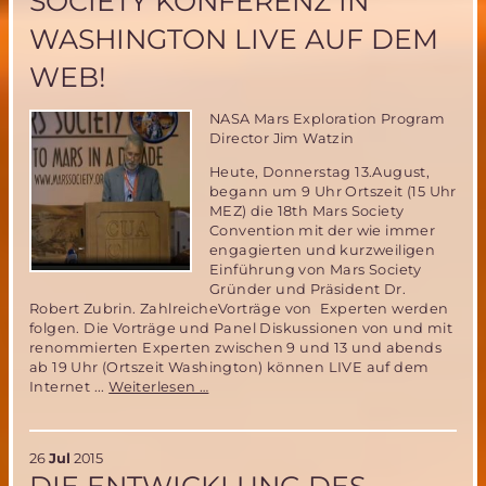
SOCIETY KONFERENZ IN
zur
WASHINGTON LIVE AUF DEM
Besiedlung
des
WEB!
Mars
ist
nicht
NASA Mars Exploration Program
machbar!
Director Jim Watzin
Heute, Donnerstag 13.August,
begann um 9 Uhr Ortszeit (15 Uhr
MEZ) die 18th Mars Society
Convention mit der wie immer
engagierten und kurzweiligen
Einführung von Mars Society
Gründer und Präsident Dr.
Robert Zubrin. ZahlreicheVorträge von Experten werden
folgen. Die Vorträge und Panel Diskussionen von und mit
renommierten Experten zwischen 9 und 13 und abends
ab 19 Uhr (Ortszeit Washington) können LIVE auf dem
Verfolgen
Internet ...
Weiterlesen …
Sie
die
18.
26
Jul
2015
Mars
Society