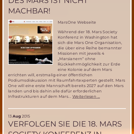
DES MARS IST NICHT
MACHBAR!
MarsOne Webseite
Während der 18. Mars Society
Konferenz in Washington hat
sich die Mars One Organisation,
die über eine Reihe bemannter
Missionen mit jeweils 4
„Marsianern“ ohne
Rückkehrmöglichkeit zur Erde
eine Kolonie auf dem Mars
errichten will, erstmalig einer öffentlichen
Podiumsdiskussion mit Raumfahrtexperten gestellt. Mars
One will eine erste Mannschaft bereits 2027 auf den Mars
landen und bis dahin alle dafür erforderlichen
18.
Infrastrukturen auf dem Mars...
Weiterlesen …
Mars
Society
Konferenz:
13
Aug
2015
Das
VERFOLGEN SIE DIE 18. MARS
Mars
One
Projekt