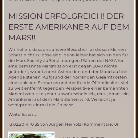
MISSION ERFOLGREICH! DER
ERSTE AMERIKANER AUF DEM
MARS!!
Wir hoffen, dass uns unsere Besucher für diesen kleinen
Scherz nicht zu böse sind, denn leider hat sich an den für
die Mars Society äußerst traurigen Plänen der NASA für
eine bemannte Marsmission erst gegen 2040 nichts
geändert, wobei zuerst Asteroiden und der Mond auf der
Agenda stehen. Aufgrund der horrenden Gesamtkosten
eines solchen Szenarios und der für die Öffentlichkeit viel
zu weit entfernt liegenden Perspektive einer bemannten
Marsmission ist es eher unwahrscheinlich, dass jemals ein
Amerikaner auf dem Mars stehen wird. Vielleicht ja
wenigstens einmal ein Chinese.
Mission
Weiterlesen …
erfolgreich!
13.02.2014 10:35
von Jürgen Herholz (Kommentare: 0)
Der
erste
Amerikaner