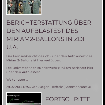
BERICHTERSTATTUNG ÜBER
DEN AUFBLASTEST DES
MIRIAM2-BALLONS IN ZDF
U.A.
Der Fernsehbericht des ZDF über den Aufblastest des
Miriam2-Ballons ist hier verfügbar.
Die Universität der Bundeswehr (UniBw) berichtet hier
über den Aufblastest.
Medienspiegel
Weiterlesen …
–
28.02.2014 18:56
von Jürgen Herholz (Kommentare: 0)
Berichterstattung
über
den
FORTSCHRITTE
Aufblastest
des