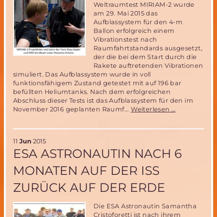
Weltraumtest MIRIAM-2 wurde
am 29. Mai 2015 das
Aufblassystem für den 4-m
Ballon erfolgreich einem
Vibrationstest nach
Raumfahrtstandards ausgesetzt,
der die bei dem Start durch die
Rakete auftretenden Vibrationen
simuliert. Das Aufblassystem wurde in voll
funktionsfähigem Zustand getestet mit auf 196 bar
befüllten Heliumtanks. Nach dem erfolgreichen
Abschluss dieser Tests ist das Aufblassystem für den im
Erfolgreiche
November 2016 geplanten Raumf...
Weiterlesen …
Test
des
Ballon-
11
Jun
2015
Aufblassyst
ESA ASTRONAUTIN NACH 6
im
Rahmen
MONATEN AUF DER ISS
der
Vorbereitun
ZURÜCK AUF DER ERDE
der
MIRIAM-
2
Die ESA Astronautin Samantha
Weltraummi
Cristoforetti ist nach ihrem