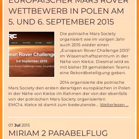
WETTBEWERB IN POLEN AM
5. UND 6. SEPTEMBER 2015
Die polnische Mars Society
organisiert wie im vorigen Jahr
auch 2015 wieder einen
„European Rover Challenge 2015“
im Wissenschaftszentrum in der
Nähe von Kielce. Diesmal wird es
mit bisher 39 gemeldeten Teams
eine Rekordbeteiligung geben.
2014 organisierte die polnische
Mars Society den ersten derartigen europäischen in Polen
in der Nähe von Kielce im Rahmen der von der ebenfalls
von der polnischen Mars Society organisierten
Euro
EMC14. Kielce ist damit zum bedeutenste...
Weiterlesen …
Mars
Rove
Wett
07
Jul
2015
in
MIRIAM 2 PARABELFLUG
Pole
am