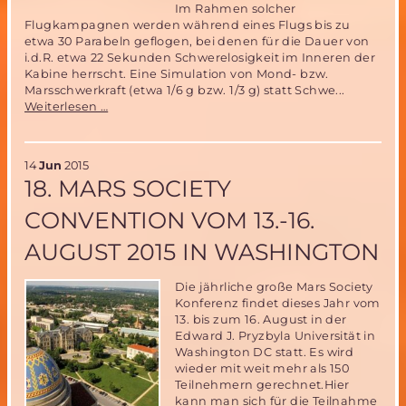
Im Rahmen solcher
Flugkampagnen werden während eines Flugs bis zu
etwa 30 Parabeln geflogen, bei denen für die Dauer von
i.d.R. etwa 22 Sekunden Schwerelosigkeit im Inneren der
Kabine herrscht. Eine Simulation von Mond- bzw.
Marsschwerkraft (etwa 1/6 g bzw. 1/3 g) statt Schwe...
Mitfluggelegenheit
Weiterlesen …
beim
Parabelflug
der
14
Jun
2015
Miriam2-
18. MARS SOCIETY
Ballonerprobung
im
CONVENTION VOM 13.-16.
November
2015
AUGUST 2015 IN WASHINGTON
–
noch
ein
Die jährliche große Mars Society
Platz
Konferenz findet dieses Jahr vom
zu
13. bis zum 16. August in der
vergeben!
Edward J. Pryzbyla Universität in
Washington DC statt. Es wird
wieder mit weit mehr als 150
Teilnehmern gerechnet.Hier
kann man sich für die Teilnahme