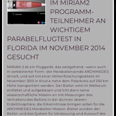
IM MIRIAM2
MIRIAM2-
Ballons
PROGRAMM-
in
ZDF
TEILNEHMER AN
u.a.
WICHTIGEM
PARABELFLUGTEST IN
FLORIDA IM NOVEMBER 2014
GESUCHT
MIRIAM-2 ist ein Fluggerät, das weitgehend –wenn auch
in verkleinerter Form- der Marsballonsonde ARCHIMEDES
ähnelt, und soll mit einer Höhenforschungsrakete im
November 2015 in Kiruna nahe dem Polarkreis auf 250 km
Höhe transportiert werden. Der Ballon wird im Weltraum
entfaltet und aufgeblasen und tritt dann seine
wissenschaftliche Mission an mit Messungen des
Verhaltens des Ballons in der dünnen oberen
Erdatmosphäre, die Erkenntnisse bringen sollen für die
ARCHIMEDES Marsballon Mission. Bisher wurden der
Ballon und das System für Verstauung und Auswurf des