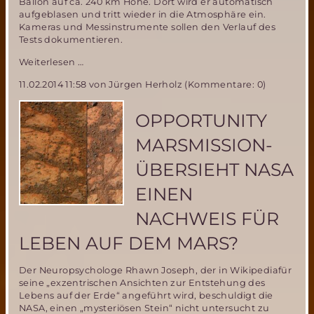
Ballon auf ca. 240 km Höhe. Dort wird er automatisch
aufgeblasen und tritt wieder in die Atmosphäre ein.
Kameras und Messinstrumente sollen den Verlauf des
Tests dokumentieren.
Wichtiger
Weiterlesen …
Marsballon-
11.02.2014 11:58
von Jürgen Herholz (Kommentare: 0)
Test
in
der
OPPORTUNITY
IABG
Ottobrunn
MARSMISSION-
am
18.
ÜBERSIEHT NASA
Februar
EINEN
NACHWEIS FÜR
LEBEN AUF DEM MARS?
Der Neuropsychologe Rhawn Joseph, der in Wikipediafür
seine „exzentrischen Ansichten zur Entstehung des
Lebens auf der Erde“ angeführt wird, beschuldigt die
NASA, einen „mysteriösen Stein“ nicht untersucht zu