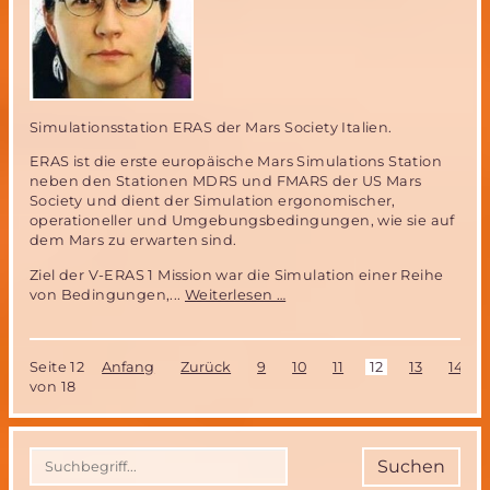
Simulationsstation ERAS der Mars Society Italien.
ERAS ist die erste europäische Mars Simulations Station
neben den Stationen MDRS und FMARS der US Mars
Society und dient der Simulation ergonomischer,
operationeller und Umgebungsbedingungen, wie sie auf
dem Mars zu erwarten sind.
Ziel der V-ERAS 1 Mission war die Simulation einer Reihe
V-
von Bedingungen,...
Weiterlesen …
ERAS
1:
Bericht
Seite 12
Anfang
Zurück
9
10
11
12
13
14
über
von 18
die
Virtual
Reality
Mars
Suchen
Simulationsmission