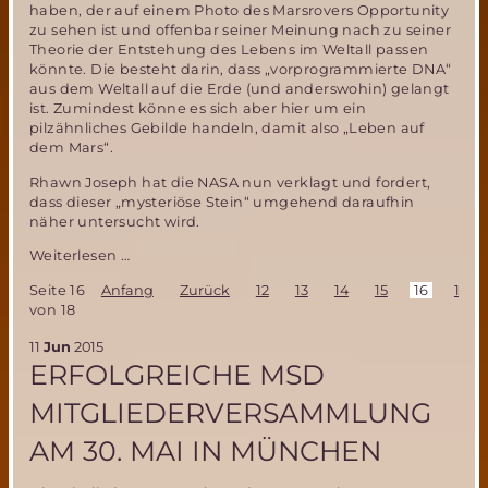
haben, der auf einem Photo des Marsrovers Opportunity
zu sehen ist und offenbar seiner Meinung nach zu seiner
Theorie der Entstehung des Lebens im Weltall passen
könnte. Die besteht darin, dass „vorprogrammierte DNA“
aus dem Weltall auf die Erde (und anderswohin) gelangt
ist. Zumindest könne es sich aber hier um ein
pilzähnliches Gebilde handeln, damit also „Leben auf
dem Mars“.
Rhawn Joseph hat die NASA nun verklagt und fordert,
dass dieser „mysteriöse Stein“ umgehend daraufhin
näher untersucht wird.
Opportunity
Weiterlesen …
Marsmission-
Seite 16
Anfang
Zurück
12
13
14
15
16
17
Übersieht
von 18
NASA
einen
11
Jun
2015
Nachweis
ERFOLGREICHE MSD
für
Leben
MITGLIEDERVERSAMMLUNG
auf
dem
AM 30. MAI IN MÜNCHEN
Mars?