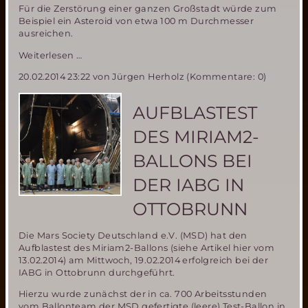
Für die Zerstörung einer ganzen Großstadt würde zum
Beispiel ein Asteroid von etwa 100 m Durchmesser
ausreichen.
ESA
Weiterlesen …
gründet
20.02.2014 23:22
von Jürgen Herholz (Kommentare: 0)
Expertengruppe
zur
Asteroidenabwehr
AUFBLASTEST
DES MIRIAM2-
BALLONS BEI
DER IABG IN
OTTOBRUNN
Die Mars Society Deutschland e.V. (MSD) hat den
Aufblastest des Miriam2-Ballons (siehe Artikel hier vom
13.02.2014) am Mittwoch, 19.02.2014 erfolgreich bei der
IABG in Ottobrunn durchgeführt.
Hierzu wurde zunächst der in ca. 700 Arbeitsstunden
vom Ballonteam der MSD gefertigte (leere) Test-Ballon in