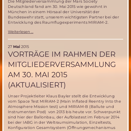
Die Mitgliederversammlung der Mars Society
Deutschland fand am 30. Mai 2015 wie gewohnt in
München in einem Hörsaal der Universität der
Bundeswehr statt, unserem wichtigsten Partner bei der
Entwicklung des Raumflugexperiments MIRIAM-2.
Erfolgreiche
Weiterlesen …
MSD
Mitgliederversammlung
am
27
Mai
2015
30.
VORTRÄGE IM RAHMEN DER
Mai
in
MITGLIEDERVERSAMMLUNG
München
AM 30. MAI 2015
(AKTUALISIERT)
Unser Projektleiter Klaus Bayler stellt die Entwicklung
vom Space Test MIRIAM-2 (Main Inflated Reentry Into the
Atmosphere Mission test) und MIRIAM-B (Ballute und
Instrumenten Pod) von 2013 bis heute vor. Schwerpunkt
sind hier der Ballonbau, der Aufblastest im Februar 2014
bei der IABG in der Weltraumsimulation, Einzeltests,
Konfiguration Gesamtsystem (Öffnungsmechanismus