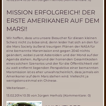
MISSION ERFOLGREICH! DER
ERSTE AMERIKANER AUF DEM
MARS!!
Wir hoffen, dass uns unsere Besucher für diesen kleinen
Scherz nicht zu böse sind, denn leider hat sich an den für
die Mars Society äußerst traurigen Plänen der NASA für
eine bemannte Marsmission erst gegen 2040 nichts
geändert, wobei zuerst Asteroiden und der Mond auf der
Agenda stehen. Aufgrund der horrenden Gesamtkosten
eines solchen Szenarios und der für die Öffentlichkeit viel
zu weit entfernt liegenden Perspektive einer bemannten
Marsmission ist es eher unwahrscheinlich, dass jemals ein
Amerikaner auf dem Mars stehen wird. Vielleicht ja
wenigstens einmal ein Chinese.
Mission
Weiterlesen …
erfolgreich!
13.02.2014 10:35
von Jürgen Herholz (Kommentare: 0)
Der
erste
Amerikaner