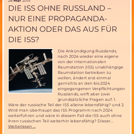
Society
28
Mär
2015
Deutschland
DIE ISS OHNE RUSSLAND –
e.V.
am
NUR EINE PROPAGANDA-
30.
Mai
AKTION ODER DAS AUS FÜR
2015
DIE ISS?
Die Ankündigung Russlands,
nach 2024 wieder eine eigene
von der Internationalen
Raumstation (ISS) unabhängige
Raumstation betreiben zu
wollen, ändert erst einmal
garnichts an den bis 2024
eingegangenen Verpflichtungen
Russlands, wirft aber zwei
grundsätzliche Fragen auf: 1.
Wäre der russische Teil der ISS alleine lebensfähig? und 2.
Wird man überhaupt das ISS Programm nach 2024
weiterführen und wäre in diesem Fall die ISS auch ohne
ihren russischen Teil weiterhin lebensfähig? Dieser...
Die
Weiterlesen …
ISS