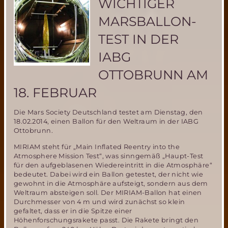
WICHTIGER
auf
dem
MARSBALLON-
Mars!!
TEST IN DER
IABG
OTTOBRUNN AM
18. FEBRUAR
Die Mars Society Deutschland testet am Dienstag, den
18.02.2014, einen Ballon für den Weltraum in der IABG
Ottobrunn.
MIRIAM steht für „Main Inflated Reentry into the
Atmosphere Mission Test“, was sinngemäß „Haupt-Test
für den aufgeblasenen Wiedereintritt in die Atmosphäre“
bedeutet. Dabei wird ein Ballon getestet, der nicht wie
gewohnt in die Atmosphäre aufsteigt, sondern aus dem
Weltraum absteigen soll. Der MIRIAM-Ballon hat einen
Durchmesser von 4 m und wird zunächst so klein
gefaltet, dass er in die Spitze einer
Höhenforschungsrakete passt. Die Rakete bringt den