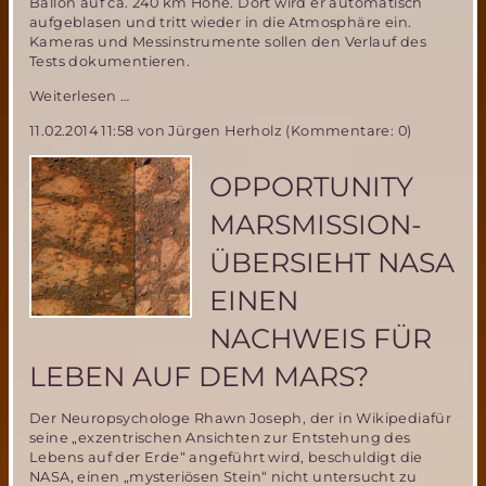
Ballon auf ca. 240 km Höhe. Dort wird er automatisch
aufgeblasen und tritt wieder in die Atmosphäre ein.
Kameras und Messinstrumente sollen den Verlauf des
Tests dokumentieren.
Wichtiger
Weiterlesen …
Marsballon-
11.02.2014 11:58
von Jürgen Herholz (Kommentare: 0)
Test
in
der
OPPORTUNITY
IABG
Ottobrunn
MARSMISSION-
am
18.
ÜBERSIEHT NASA
Februar
EINEN
NACHWEIS FÜR
LEBEN AUF DEM MARS?
Der Neuropsychologe Rhawn Joseph, der in Wikipediafür
seine „exzentrischen Ansichten zur Entstehung des
Lebens auf der Erde“ angeführt wird, beschuldigt die
NASA, einen „mysteriösen Stein“ nicht untersucht zu