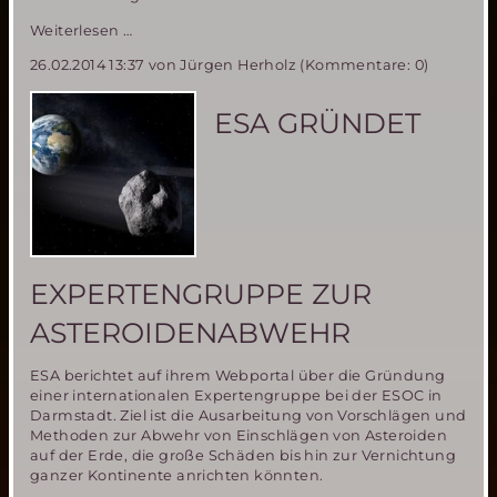
ESA
Weiterlesen …
Astronaut
26.02.2014 13:37
von Jürgen Herholz (Kommentare: 0)
verlor
im
Juli
ESA GRÜNDET
2013
fast
sein
Leben
während
eines
Weltraumausflugs
auf
EXPERTENGRUPPE ZUR
der
ISS
ASTEROIDENABWEHR
ESA berichtet auf ihrem Webportal über die Gründung
einer internationalen Expertengruppe bei der ESOC in
Darmstadt. Ziel ist die Ausarbeitung von Vorschlägen und
Methoden zur Abwehr von Einschlägen von Asteroiden
auf der Erde, die große Schäden bis hin zur Vernichtung
ganzer Kontinente anrichten könnten.