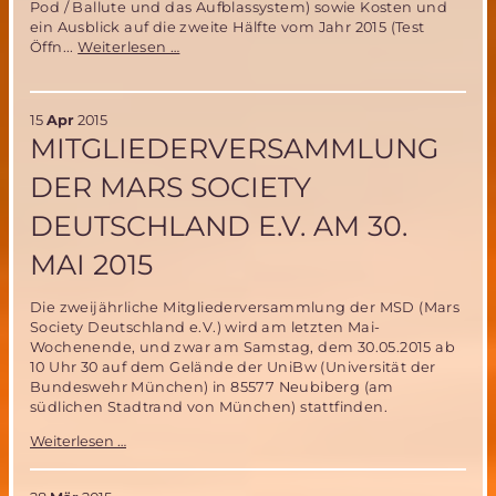
Pod / Ballute und das Aufblassystem) sowie Kosten und
ein Ausblick auf die zweite Hälfte vom Jahr 2015 (Test
Vorträge
Öffn...
Weiterlesen …
im
Rahmen
der
15
Apr
2015
Mitgliederversammlung
MITGLIEDERVERSAMMLUNG
am
30.
DER MARS SOCIETY
Mai
2015
DEUTSCHLAND E.V. AM 30.
(aktualisiert)
MAI 2015
Die zweijährliche Mitgliederversammlung der MSD (Mars
Society Deutschland e.V.) wird am letzten Mai-
Wochenende, und zwar am Samstag, dem 30.05.2015 ab
10 Uhr 30 auf dem Gelände der UniBw (Universität der
Bundeswehr München) in 85577 Neubiberg (am
südlichen Stadtrand von München) stattfinden.
Mitgliederversammlung
Weiterlesen …
der
Mars