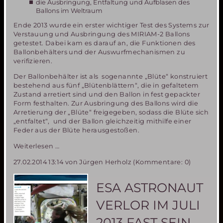
die Ausbringung, Entfaltung und Aufblasen des
Ballons im Weltraum
Ende 2013 wurde ein erster wichtiger Test des Systems zur
Verstauung und Ausbringung des MIRIAM-2 Ballons
getestet. Dabei kam es darauf an, die Funktionen des
Ballonbehälters und der Auswurfmechanismen zu
verifizieren.
Der Ballonbehälter ist als sogenannte „Blüte“ konstruiert
bestehend aus fünf „Blütenblättern“, die in gefaltetem
Zustand arretiert sind und den Ballon in fest gepackter
Form festhalten. Zur Ausbringung des Ballons wird die
Arretierung der „Blüte“ freigegeben, sodass die Blüte sich
„entfaltet“, und der Ballon gleichzeitig mithilfe einer
Feder aus der Blüte herausgestoßen.
MIRIAM-
Weiterlesen …
2
27.02.2014 13:14
von Jürgen Herholz (Kommentare: 0)
Erfolgreicher
Test
des
ESA ASTRONAUT
Ballon-
Auswurfsystems
VERLOR IM JULI
2013 FAST SEIN