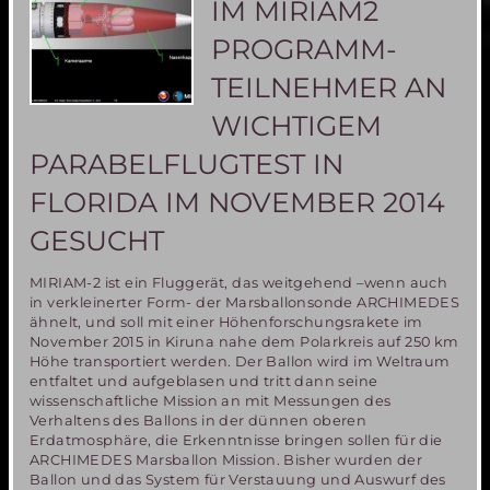
IM MIRIAM2
MIRIAM2-
Ballons
PROGRAMM-
in
ZDF
TEILNEHMER AN
u.a.
WICHTIGEM
PARABELFLUGTEST IN
FLORIDA IM NOVEMBER 2014
GESUCHT
MIRIAM-2 ist ein Fluggerät, das weitgehend –wenn auch
in verkleinerter Form- der Marsballonsonde ARCHIMEDES
ähnelt, und soll mit einer Höhenforschungsrakete im
November 2015 in Kiruna nahe dem Polarkreis auf 250 km
Höhe transportiert werden. Der Ballon wird im Weltraum
entfaltet und aufgeblasen und tritt dann seine
wissenschaftliche Mission an mit Messungen des
Verhaltens des Ballons in der dünnen oberen
Erdatmosphäre, die Erkenntnisse bringen sollen für die
ARCHIMEDES Marsballon Mission. Bisher wurden der
Ballon und das System für Verstauung und Auswurf des