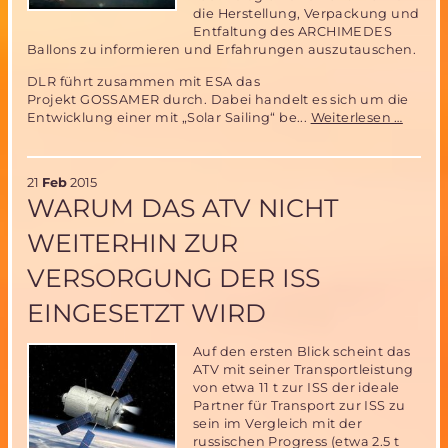
die Herstellung, Verpackung und
Entfaltung des ARCHIMEDES
Ballons zu informieren und Erfahrungen auszutauschen.
DLR führt zusammen mit ESA das
Projekt GOSSAMER durch. Dabei handelt es sich um die
GOSS
Entwicklung einer mit „Solar Sailing“ be...
Weiterlesen …
Projek
von
DLR
21
Feb
2015
könnt
WARUM DAS ATV NICHT
von
ARCH
WEITERHIN ZUR
Ballon
Techno
VERSORGUNG DER ISS
profiti
EINGESETZT WIRD
Auf den ersten Blick scheint das
ATV mit seiner Transportleistung
von etwa 11 t zur ISS der ideale
Partner für Transport zur ISS zu
sein im Vergleich mit der
russischen Progress (etwa 2.5 t