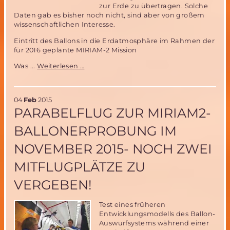
zur Erde zu übertragen. Solche
Daten gab es bisher noch nicht, sind aber von großem
wissenschaftlichen Interesse.
Eintritt des Ballons in die Erdatmosphäre im Rahmen der
für 2016 geplante MIRIAM-2 Mission
Was
Was ...
Weiterlesen …
haben
das
ATV
04
Feb
2015
5
PARABELFLUG ZUR MIRIAM2-
und
MIRIAM-
BALLONERPROBUNG IM
2
gemeinsam?
NOVEMBER 2015- NOCH ZWEI
MITFLUGPLÄTZE ZU
VERGEBEN!
Test eines früheren
Entwicklungsmodells des Ballon-
Auswurfsystems während einer