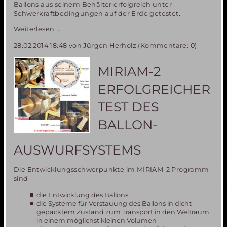
Ballons aus seinem Behälter erfolgreich unter
Schwerkraftbedingungen auf der Erde getestet.
Fortschritte
Weiterlesen …
im
28.02.2014 18:48
von Jürgen Herholz (Kommentare: 0)
MIRIAM2
Programm-
Teilnehmer
MIRIAM-2
an
wichtigem
ERFOLGREICHER
Parabelflugtest
in
TEST DES
Florida
im
BALLON-
November
2014
AUSWURFSYSTEMS
gesucht
Die Entwicklungsschwerpunkte im MIRIAM-2 Programm
sind
die Entwicklung des Ballons
die Systeme für Verstauung des Ballons in dicht
gepacktem Zustand zum Transport in den Weltraum
in einem möglichst kleinen Volumen