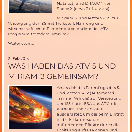
Nutzlast) und DRAGON von
Space X (etwa 3 t Nutzlast).
Mit dem 5. und letzten ATV zur
Versorgung der ISS mit Treibstoff, Nahrung und
wissenschaftlichen Experimenten endete das ATV
Programm trotzdem. Warum?
Warum
Weiterlesen …
das
ATV
nicht
21
Feb
2015
weiterhin
WAS HABEN DAS ATV 5 UND
zur
Versorgung
MIRIAM-2 GEMEINSAM?
der
ISS
Anlässlich des Raumflugs des 5.
eingesetzt
und letzten ATV (Automated
wird
Transfer Vehicle) zur Versorgung
der ISS hatte ESA das ATV mit
Kameras und Sensoren
ausgerüstet, um die beim Eintritt
in die Erdatmosphäre
auftretenden Effekte durch die
Erhitzung aufzuzeichnen und