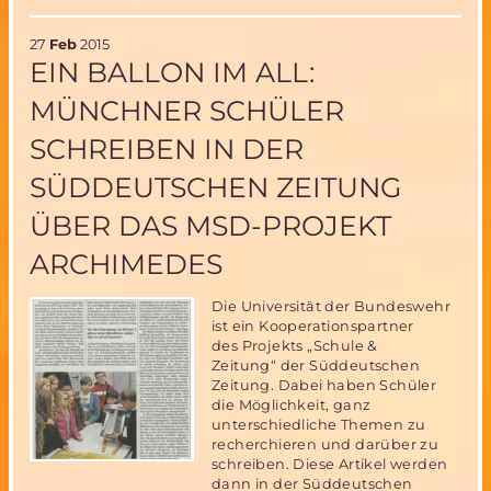
ohne
Russland
27
Feb
2015
–
EIN BALLON IM ALL:
nur
eine
MÜNCHNER SCHÜLER
Propaganda-
Aktion
SCHREIBEN IN DER
oder
das
SÜDDEUTSCHEN ZEITUNG
Aus
für
ÜBER DAS MSD-PROJEKT
die
ISS?
ARCHIMEDES
Die Universität der Bundeswehr
ist ein Kooperationspartner
des Projekts „Schule &
Zeitung“ der Süddeutschen
Zeitung. Dabei haben Schüler
die Möglichkeit, ganz
unterschiedliche Themen zu
recherchieren und darüber zu
schreiben. Diese Artikel werden
dann in der Süddeutschen