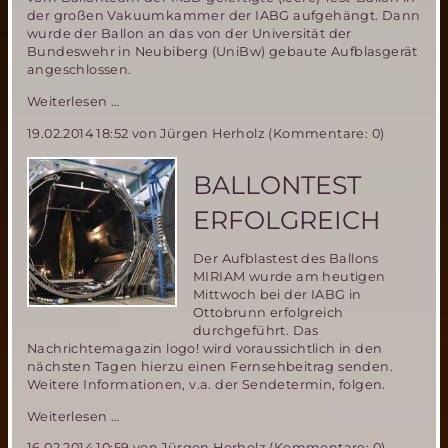
der großen Vakuumkammer der IABG aufgehängt. Dann
wurde der Ballon an das von der Universität der
Bundeswehr in Neubiberg (UniBw) gebaute Aufblasgerät
angeschlossen.
Aufblastest
Weiterlesen …
des
19.02.2014 18:52
von Jürgen Herholz (Kommentare: 0)
Miriam2-
Ballons
bei
BALLONTEST
der
IABG
ERFOLGREICH
in
Ottobrunn
Der Aufblastest des Ballons
MIRIAM wurde am heutigen
Mittwoch bei der IABG in
Ottobrunn erfolgreich
durchgeführt. Das
Nachrichtemagazin logo! wird voraussichtlich in den
nächsten Tagen hierzu einen Fernsehbeitrag senden.
Weitere Informationen, v.a. der Sendetermin, folgen.
Ballontest
Weiterlesen …
erfolgreich
16.02.2014 10:59
von Jürgen Herholz (Kommentare: 0)