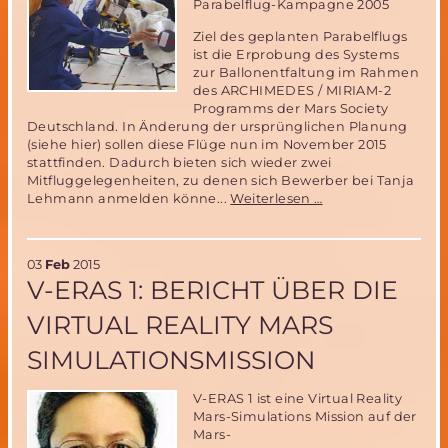
Parabelflug-Kampagne 2005
Ziel des geplanten Parabelflugs
ist die Erprobung des Systems
zur Ballonentfaltung im Rahmen
des ARCHIMEDES / MIRIAM-2
Programms der Mars Society
Deutschland. In Änderung der ursprünglichen Planung
(siehe hier) sollen diese Flüge nun im November 2015
stattfinden. Dadurch bieten sich wieder zwei
Mitfluggelegenheiten, zu denen sich Bewerber bei Tanja
Parabelflug
Lehmann anmelden könne...
Weiterlesen …
zur
Miriam2-
Ballonerprobung
03
Feb
2015
im
V-ERAS 1: BERICHT ÜBER DIE
November
2015-
VIRTUAL REALITY MARS
noch
zwei
SIMULATIONSMISSION
Mitflugplätze
zu
vergeben!
V-ERAS 1 ist eine Virtual Reality
Mars-Simulations Mission auf der
Mars-