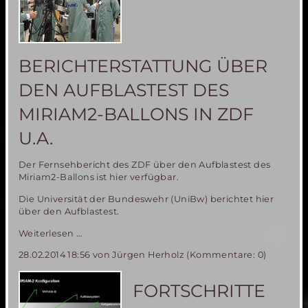
BERICHTERSTATTUNG ÜBER
DEN AUFBLASTEST DES
MIRIAM2-BALLONS IN ZDF
U.A.
Der Fernsehbericht des ZDF über den Aufblastest des
Miriam2-Ballons ist hier verfügbar.
Die Universität der Bundeswehr (UniBw) berichtet hier
über den Aufblastest.
Medienspiegel
Weiterlesen …
–
28.02.2014 18:56
von Jürgen Herholz (Kommentare: 0)
Berichterstattung
über
den
FORTSCHRITTE
Aufblastest
des