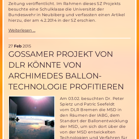
Zeitung veröffentlicht. Im Rahmen dieses SZ Projekts
besuchte eine Schulklasse die Universität der
Bundeswehr in Neubiberg und verfassten einen Artikel
hierzu, der am 4.2.2014 in der SZ erschien.
Ein
Weiterlesen …
Ballon
im
All:
27
Feb
2015
Münchner
GOSSAMER PROJEKT VON
Schüler
schreiben
DLR KÖNNTE VON
in
der
ARCHIMEDES BALLON-
Süddeutschen
Zeitung
TECHNOLOGIE PROFITIEREN
über
das
MSD-
Am 03.02. besuchten Dr. Peter
Projekt
Spietz und Patric Seefeldt
Archimedes
vom DLR Bremen die MSD in
den Räumen der IABG, dem
Standort der Ballonentwicklung
der MSD, um sich dort über die
von der MSD entwickelten
Technologien und Verfahren für