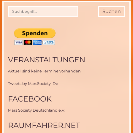
Projekt
“V-
Suchen
ERAS″
VERANSTALTUNGEN
Aktuell sind keine Termine vorhanden.
Tweets by MarsSociety_De
FACEBOOK
Mars Society Deutschland e.V.
RAUMFAHRER.NET