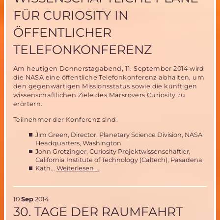
Wettbewerb
FÜR CURIOSITY IN
in
Kielce
ÖFFENTLICHER
TELEFONKONFERENZ
Am heutigen Donnerstagabend, 11. September 2014 wird
die NASA eine öffentliche Telefonkonferenz abhalten, um
den gegenwärtigen Missionsstatus sowie die künftigen
wissenschaftlichen Ziele des Marsrovers Curiosity zu
erörtern.
Teilnehmer der Konferenz sind:
Jim Green, Director, Planetary Science Division, NASA
Headquarters, Washington
John Grotzinger, Curiosity Projektwissenschaftler,
California Institute of Technology (Caltech), Pasadena
NASA
Kath...
Weiterlesen …
diskutiert
weitere
wissenschaftliche
10
Sep
2014
Pläne
30. TAGE DER RAUMFAHRT
für
Curiosity