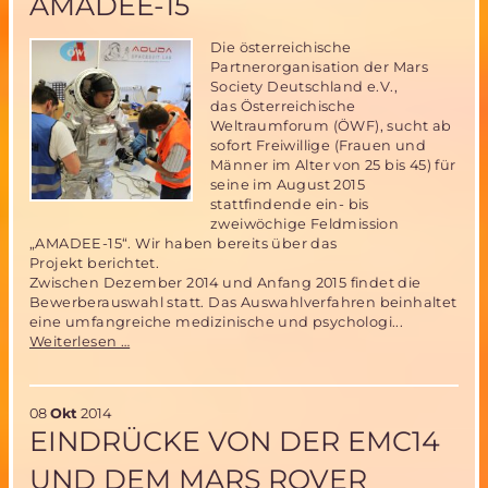
AMADEE-15
Die österreichische
Partnerorganisation der Mars
Society Deutschland e.V.,
das Österreichische
Weltraumforum (ÖWF), sucht ab
sofort Freiwillige (Frauen und
Männer im Alter von 25 bis 45) für
seine im August 2015
stattfindende ein- bis
zweiwöchige Feldmission
„AMADEE-15“. Wir haben bereits über das
Projekt berichtet.
Zwischen Dezember 2014 und Anfang 2015 findet die
Bewerberauswahl statt. Das Auswahlverfahren beinhaltet
eine umfangreiche medizinische und psychologi...
ÖWF
Weiterlesen …
sucht
Analog-
Astronauten
08
Okt
2014
für
EINDRÜCKE VON DER EMC14
simulierte
Mars-
UND DEM MARS ROVER
Mission