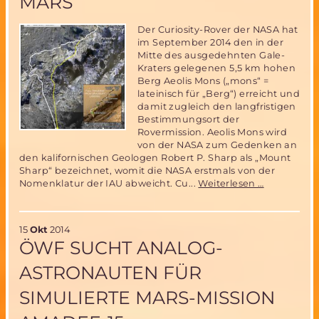
MARS
13.
bis
16.
Der Curiosity-Rover der NASA hat
November
im September 2014 den in der
2014
Mitte des ausgedehnten Gale-
Kraters gelegenen 5,5 km hohen
Berg Aeolis Mons („mons“ =
lateinisch für „Berg“) erreicht und
damit zugleich den langfristigen
Bestimmungsort der
Rovermission. Aeolis Mons wird
von der NASA zum Gedenken an
den kalifornischen Geologen Robert P. Sharp als „Mount
Sharp“ bezeichnet, womit die NASA erstmals von der
Bergbeste
Nomenklatur der IAU abweicht. Cu...
Weiterlesen …
auf
dem
Mars
15
Okt
2014
ÖWF SUCHT ANALOG-
ASTRONAUTEN FÜR
SIMULIERTE MARS-MISSION