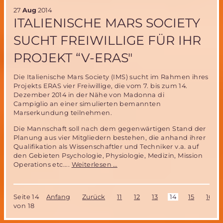
von
27
Aug
2014
russischer
ITALIENISCHE MARS SOCIETY
Schwerlastrak
SUCHT FREIWILLIGE FÜR IHR
PROJEKT “V-ERAS″
Die Italienische Mars Society (IMS) sucht im Rahmen ihres
Projekts ERAS vier Freiwillige, die vom 7. bis zum 14.
Dezember 2014 in der Nähe von Madonna di
Campiglio an einer simulierten bemannten
Marserkundung teilnehmen.
Die Mannschaft soll nach dem gegenwärtigen Stand der
Planung aus vier Mitgliedern bestehen, die anhand ihrer
Qualifikation als Wissenschaftler und Techniker v.a. auf
den Gebieten Psychologie, Physiologie, Medizin, Mission
Italienische
Operations etc....
Weiterlesen …
Mars
Society
sucht
Seite 14
Anfang
Zurück
11
12
13
14
15
16
Freiwillige
von 18
für
ihr