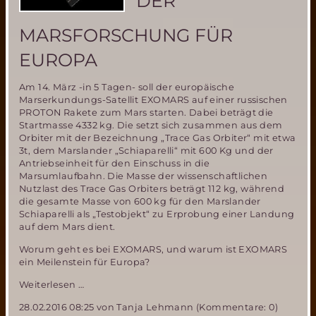
DER
von
BR2
MARSFORSCHUNG FÜR
EUROPA
Am 14. März -in 5 Tagen- soll der europäische
Marserkundungs-Satellit EXOMARS auf einer russischen
PROTON Rakete zum Mars starten. Dabei beträgt die
Startmasse 4332 kg. Die setzt sich zusammen aus dem
Orbiter mit der Bezeichnung „Trace Gas Orbiter“ mit etwa
3t, dem Marslander „Schiaparelli“ mit 600 Kg und der
Antriebseinheit für den Einschuss in die
Marsumlaufbahn. Die Masse der wissenschaftlichen
Nutzlast des Trace Gas Orbiters beträgt 112 kg, während
die gesamte Masse von 600 kg für den Marslander
Schiaparelli als „Testobjekt“ zu Erprobung einer Landung
auf dem Mars dient.
Worum geht es bei EXOMARS, und warum ist EXOMARS
ein Meilenstein für Europa?
Die
Weiterlesen …
EXOMARS
28.02.2016 08:25
von Tanja Lehmann (Kommentare: 0)
Mission-