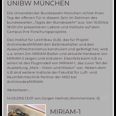
UNIBW MÜNCHEN
Die Universität der Bundeswehr München richtet ihren
Tag der offenen Tür in diesem Jahr im Rahmen des
bundesweiten „Tages der Bundeswehr“ aus. Von 10:00 bis
18:00 Uhr präsentieren Labore und Institute auf dem
Campus ihre Forschungsprojekte.
Das Institut für Leichtbau (iLB), das für Projekt
Archimedes/MIRIAM den Ballonbehälter und den
Auswurfmechanismus konstruiert und gefertigt hat, wird
u.a. einen 2m-MIRIAM-Ballon und aktuelle Hardware von
MIRIAM-2 zeigen und erläutern. Ebenfalls beim iLB zu
sehen ist das Flugmodell von MIRIAM-1, das zuvor Teil der
Ausstellung „Mars – Vision und Mission“ war. Neben dem
iLB sind weitere Institute der Fakultät für Luft- und
Raumfahrttechnik Partner der MSD bei
Archimedes/MIRIAM.
Tag
Weiterlesen …
der
14.05.2016 13:07
von Jürgen Herholz (Kommentare: 0)
Bundeswehr
am
11.
MIRIAM-1
Juni