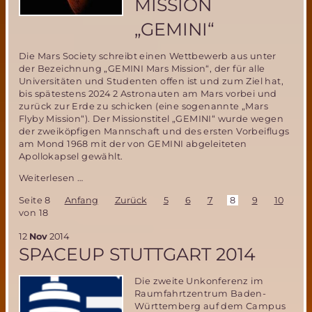
MISSION
„GEMINI“
Die Mars Society schreibt einen Wettbewerb aus unter
der Bezeichnung „GEMINI Mars Mission“, der für alle
Universitäten und Studenten offen ist und zum Ziel hat,
bis spätestens 2024 2 Astronauten am Mars vorbei und
zurück zur Erde zu schicken (eine sogenannte „Mars
Flyby Mission“). Der Missionstitel „GEMINI“ wurde wegen
der zweiköpfigen Mannschaft und des ersten Vorbeiflugs
am Mond 1968 mit der von GEMINI abgeleiteten
Apollokapsel gewählt.
Mars
Weiterlesen …
Society
Seite 8
Anfang
Zurück
5
6
7
8
9
10
11
Ausschreibung
von 18
für
Mars
12
Nov
2014
Flyby
SPACEUP STUTTGART 2014
Mission
„Gemini“
Die zweite Unkonferenz im
Raumfahrtzentrum Baden-
Württemberg auf dem Campus