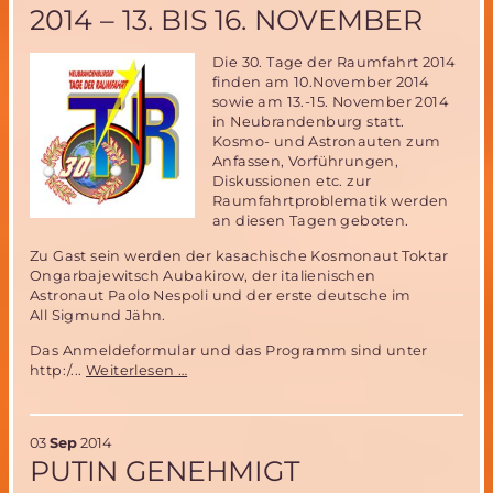
2014 – 13. BIS 16. NOVEMBER
in
öffentlicher
Telefonkonferenz
Die 30. Tage der Raumfahrt 2014
finden am 10.November 2014
sowie am 13.-15. November 2014
in Neubrandenburg statt.
Kosmo- und Astronauten zum
Anfassen, Vorführungen,
Diskussionen etc. zur
Raumfahrtproblematik werden
an diesen Tagen geboten.
Zu Gast sein werden der kasachische Kosmonaut Toktar
Ongarbajewitsch Aubakirow, der italienischen
Astronaut Paolo Nespoli und der erste deutsche im
All Sigmund Jähn.
Das Anmeldeformular und das Programm sind unter
30.
http:/...
Weiterlesen …
Tage
der
Raumfahrt
03
Sep
2014
2014
PUTIN GENEHMIGT
–
13.