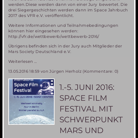
werden.Diese werden dann von einer Jury bewertet. Die
drei Siegergeschichten werden dann im Space Jahrbuch
2017 des VFR e.V. veröffentlicht.
Weitere Informationen und Teilnahmebedingungen
können hier eingesehen werden:
http://vfr.de/wettbewerb/wettbewerb-2016/
Übrigens befinden sich in der Jury auch Mitglieder der
Mars Society Deutschland e.V.
Science
Weiterlesen …
Fiction
13.05.2016 18:59
von Jürgen Herholz (Kommentare: 0)
Schreibwettbewerb
des
Vereins
1.-5. JUNI 2016:
zur
Förderung
SPACE FILM
der
Raumfahrt
FESTIVAL MIT
e.V.
SCHWERPUNKT
MARS UND