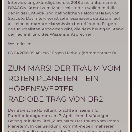
Interview angekündigt, bereits 2018 eine unbemannte
DRAGON Kapsel zum Mars schicken zu wollen mithilfe
der in der Entwicklung befindlichen Falcon 9 Heavy von
Space X. Das Interview ist sehr lesenswert, da Zubrin auf
alle eine bemannte Marsmission betreffenden Fragen
des Journalisten Antworten gibt, die dem heutigen Stand
der Technik und des Wissens entsprechen.
Interview
Weiterlesen …
mit
08.04.2016 09:48
von Jürgen Herholz (Kommentare: 0)
Robert
Zubrin
zu
ZUM MARS! DER TRAUM VOM
Marsmissionsplänen
von
ROTEN PLANETEN – EIN
Elon
Musk
HÖRENSWERTER
(Space
X)
RADIOBEITRAG VON BR2
Der Bayrische Rundfunk brachte in seinem 2.
Rundfunkprogramm am 7. April einen 1-stündigen
Beitrag mit dem Titel „Zum Mars! Der Traum vom Roten
Planeten“. In der Sendung kommt -neben mehreren
namhaften Experten aus der Raumfahrtforschung- auch