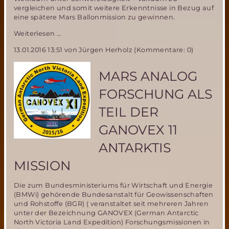
vergleichen und somit weitere Erkenntnisse in Bezug auf
eine spätere Mars Ballonmission zu gewinnen.
Neuer
Weiterlesen …
Anlauf
13.01.2016 13:51
von Jürgen Herholz (Kommentare: 0)
für
MIRIAM-
2
MARS ANALOG
Parabelflug
FORSCHUNG ALS
TEIL DER
GANOVEX 11
ANTARKTIS
MISSION
Die zum Bundesministeriums für Wirtschaft und Energie
(BMWi) gehörende Bundesanstalt für Geowissenschaften
und Rohstoffe (BGR) ( veranstaltet seit mehreren Jahren
unter der Bezeichnung GANOVEX (German Antarctic
North Victoria Land Expedition) Forschungsmissionen in