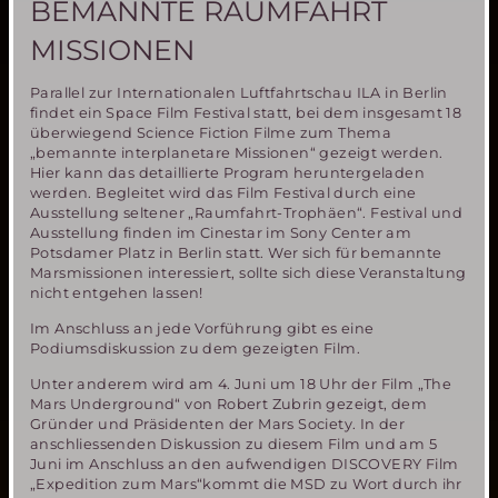
BEMANNTE RAUMFAHRT
MISSIONEN
Parallel zur Internationalen Luftfahrtschau ILA in Berlin
findet ein Space Film Festival statt, bei dem insgesamt 18
überwiegend Science Fiction Filme zum Thema
„bemannte interplanetare Missionen“ gezeigt werden.
Hier kann das detaillierte Program heruntergeladen
werden. Begleitet wird das Film Festival durch eine
Ausstellung seltener „Raumfahrt-Trophäen“. Festival und
Ausstellung finden im Cinestar im Sony Center am
Potsdamer Platz in Berlin statt. Wer sich für bemannte
Marsmissionen interessiert, sollte sich diese Veranstaltung
nicht entgehen lassen!
Im Anschluss an jede Vorführung gibt es eine
Podiumsdiskussion zu dem gezeigten Film.
Unter anderem wird am 4. Juni um 18 Uhr der Film „The
Mars Underground“ von Robert Zubrin gezeigt, dem
Gründer und Präsidenten der Mars Society. In der
anschliessenden Diskussion zu diesem Film und am 5
Juni im Anschluss an den aufwendigen DISCOVERY Film
„Expedition zum Mars“kommt die MSD zu Wort durch ihr