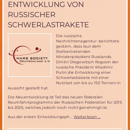
ENTWICKLUNG VON
bis
16.
RUSSISCHER
November
SCHWERLASTRAKETE
Die russische
Nachrichtenagentur berichtete
gestern, dass laut dem
Stellvertretenden
Ministerpräsident Russlands
Dmitri Olegowitsch Rogosin der
russische Präsident Wladimir
Putin die Entwicklung einer
Schwerlastrakete mit einer
Nutzlast von bis zu 150 Tonnen in
Aussicht gestellt hat.
Die Neuentwicklung ist Teil des neuen föderalen
Raumfahrtprogramms der Russischen Föderation für 2015
bis 2025, welches jedoch noch nicht genehmigt ist.
Putin
Aus der ersten Entwicklungsph...
Weiterlesen …
genehmigt
Entwicklung