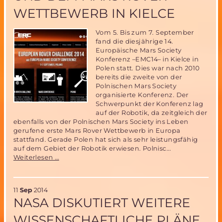
AMADEE-
WETTBEWERB IN KIELCE
15
Vom 5. Bis zum 7. September
fand die diesjährige 14.
Europäische Mars Society
Konferenz –EMC14– in Kielce in
Polen statt. Dies war nach 2010
bereits die zweite von der
Polnischen Mars Society
organisierte Konferenz. Der
Schwerpunkt der Konferenz lag
auf der Robotik, da zeitgleich der
ebenfalls von der Polnischen Mars Society ins Leben
gerufene erste Mars Rover Wettbewerb in Europa
stattfand. Gerade Polen hat sich als sehr leistungsfähig
auf dem Gebiet der Robotik erwiesen. Polnisc...
Eindrücke
Weiterlesen …
von
der
EMC14
11
Sep
2014
und
NASA DISKUTIERT WEITERE
dem
Mars
WISSENSCHAFTLICHE PLÄNE
Rover