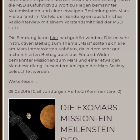
die MSD ausführlich zu Wort zu Fragen bemannter
Marsmissionen und einer etwaigen Besiedlung des Mars.
Hierzu fand im Vorfeld der Sendung ein ausführliches
Radiointerview mit einem Vorstandsmitglied der MSD
statt.
Die Sendung kann
hier
nachgehört werden. Diesen sehr
instruktiven Beitrag zum Thema „Mars“ sollten sich alle
am Mars Interessierten anhören, da in dem sehr gut
recherchierten Beitrag auch das Für und Wider
bemannter Missionen zum Mars und einer etwaigen
Marsbesiedlung -besondere Anliegen der Mars Society-
beleuchtet werden.
Zum
Weiterlesen …
Mars!
09.03.2016 10:59
von Jürgen Herholz (Kommentare: 0)
Der
Traum
vom
DIE EXOMARS
Roten
Planeten
MISSION-EIN
–
ein
MEILENSTEIN
hörenswerter
Radiobeitrag