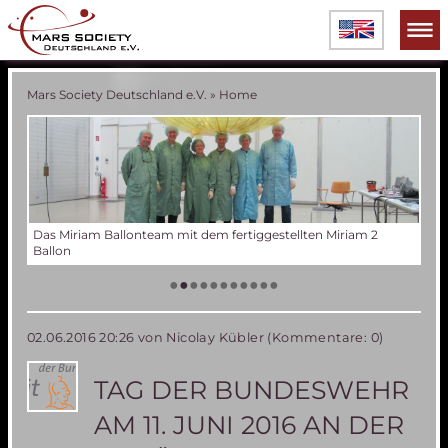
Mars Society Deutschland e.V.
»
Home
Miriam 2
Verschiedene Phasen der Miriam 2 Ballonentwicklung
Tes
Der
Die
Tes
50 
Die
(an
US
•
•
•
•
•
•
•
•
•
•
•
02.06.2016 20:26
von Nicolay Kübler (Kommentare: 0)
TAG DER BUNDESWEHR
AM 11. JUNI 2016 AN DER