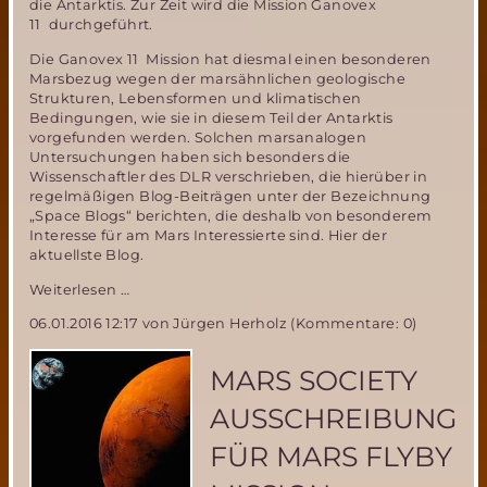
die Antarktis. Zur Zeit wird die Mission Ganovex
11 durchgeführt.
Die Ganovex 11 Mission hat diesmal einen besonderen
Marsbezug wegen der marsähnlichen geologische
Strukturen, Lebensformen und klimatischen
Bedingungen, wie sie in diesem Teil der Antarktis
vorgefunden werden. Solchen marsanalogen
Untersuchungen haben sich besonders die
Wissenschaftler des DLR verschrieben, die hierüber in
regelmäßigen Blog-Beiträgen unter der Bezeichnung
„Space Blogs“ berichten, die deshalb von besonderem
Interesse für am Mars Interessierte sind. Hier der
aktuellste Blog.
Mars
Weiterlesen …
Analog
06.01.2016 12:17
von Jürgen Herholz (Kommentare: 0)
Forschung
als
Teil
MARS SOCIETY
der
Ganovex
AUSSCHREIBUNG
11
Antarktis
FÜR MARS FLYBY
Mission