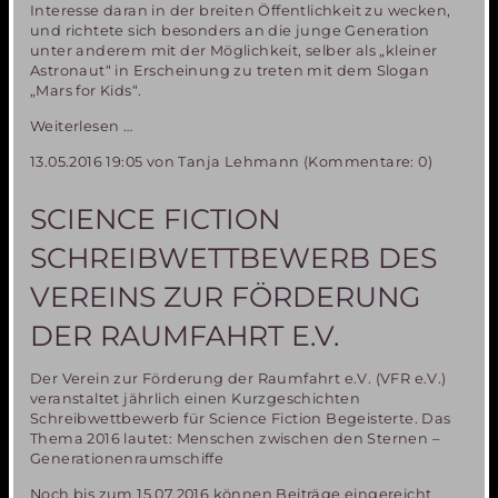
Interesse daran in der breiten Öffentlichkeit zu wecken,
und richtete sich besonders an die junge Generation
unter anderem mit der Möglichkeit, selber als „kleiner
Astronaut“ in Erscheinung zu treten mit dem Slogan
„Mars for Kids“.
Miriam-
Weiterlesen …
1
13.05.2016 19:05
von Tanja Lehmann (Kommentare: 0)
Ausstellungsobjekte
nach
4
SCIENCE FICTION
Jahren
zurück
SCHREIBWETTBEWERB DES
in
München
VEREINS ZUR FÖRDERUNG
DER RAUMFAHRT E.V.
Der Verein zur Förderung der Raumfahrt e.V. (VFR e.V.)
veranstaltet jährlich einen Kurzgeschichten
Schreibwettbewerb für Science Fiction Begeisterte. Das
Thema 2016 lautet: Menschen zwischen den Sternen –
Generationenraumschiffe
Noch bis zum 15.07.2016 können Beiträge eingereicht