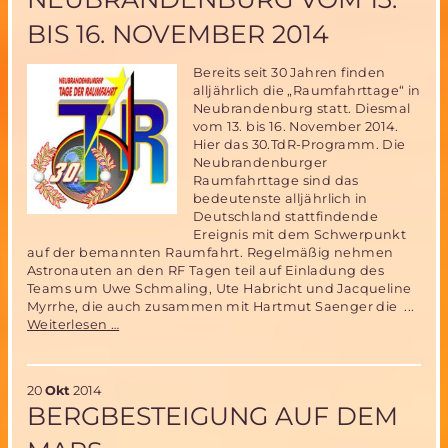
ein
Platz
BIS 16. NOVEMBER 2014
zu
vergeben!
Bereits seit 30 Jahren finden
alljährlich die „Raumfahrttage“ in
Neubrandenburg statt. Diesmal
vom 13. bis 16. November 2014.
Hier das 30.TdR-Programm. Die
Neubrandenburger
Raumfahrttage sind das
bedeutenste alljährlich in
Deutschland stattfindende
Ereignis mit dem Schwerpunkt
auf der bemannten Raumfahrt. Regelmäßig nehmen
Astronauten an den RF Tagen teil auf Einladung des
Teams um Uwe Schmaling, Ute Habricht und Jacqueline
Myrrhe, die auch zusammen mit Hartmut Saenger die ...
Zum
Weiterlesen …
30sten
Mal
„Raumfahrttage“
20
Okt
2014
in
BERGBESTEIGUNG AUF DEM
Neubrandenburg
vom