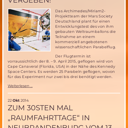
VERGEBEN!
Das Archimedes/Miriam2-
Projektteam der Mars Society
Deutschland plant für einen
Entwicklungstest des von ihm
gebauten Weltraumballons die
Teilnahme an einem
kommerziell angebotenen
wissenschaftlichen Parabelflug.
Der Flugtermin ist
vorraussichtlich der 8. – 9. April 2015, geflogen wird von
Cape Canaveral (Florida, USA) in der Nähe des Kennedy
Space Centers. Es werden 25 Parabeln geflogen, wovon
für das Experiment nur zwei bis drei benötigt werden.
Mitfluggelegenheit
Weiterlesen …
beim
Parabelflug
der
22
Okt
2014
Miriam2-
ZUM 30STEN MAL
Ballonerprobung
–
„RAUMFAHRTTAGE“ IN
nur
noch
NEUBRANDENBURG VOM 13.