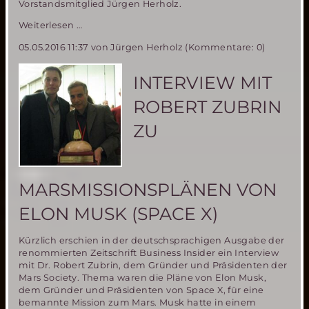
Vorstandsmitglied Jürgen Herholz.
1.-5.
Weiterlesen …
Juni
05.05.2016 11:37
von Jürgen Herholz (Kommentare: 0)
2016:
Space
Film
INTERVIEW MIT
Festival
mit
ROBERT ZUBRIN
Schwerpunkt
Mars
ZU
und
bemannte
Raumfahrt
Missionen
MARSMISSIONSPLÄNEN VON
ELON MUSK (SPACE X)
Kürzlich erschien in der deutschsprachigen Ausgabe der
renommierten Zeitschrift Business Insider ein Interview
mit Dr. Robert Zubrin, dem Gründer und Präsidenten der
Mars Society. Thema waren die Pläne von Elon Musk,
dem Gründer und Präsidenten von Space X, für eine
bemannte Mission zum Mars. Musk hatte in einem