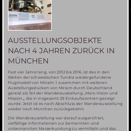
2016
an
der
UniBW
München
AUSSTELLUNGSOBJEKTE
NACH 4 JAHREN ZURÜCK IN
MÜNCHEN
Fast vier Jahre lang, von 2012 bis 2016, ist das in den
Weiten der schwedischen Tundra wiedergefundene
Flugmodell von Miriam-1 zusammen mit weiteren
Ausstellungsstücken von Miriam durch Deutschland
gereist als Teil der Wanderausstellung „Mars-Vision und
Mission„, die in insgesamt 29 Einkaufszentren gezeigt
wurde. Jetzt ist es nach Abschluss der Wanderausstellung
wieder nach München zurückgekehrt.
Die Wanderausstellung war darauf ausgerichtet,
vielfältige Informationen zur bemannten und
unbemannten Marserkundung zu vermitteln und das