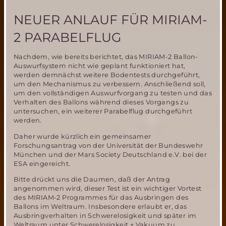
ein
Meilenstein
NEUER ANLAUF FÜR MIRIAM-
der
Marsforschung
2 PARABELFLUG
für
Europa
Nachdem, wie bereits berichtet, das MIRIAM-2 Ballon-
Auswurfsystem nicht wie geplant funktioniert hat,
werden demnächst weitere Bodentests durchgeführt,
um den Mechanismus zu verbessern. Anschließend soll,
um den vollständigen Auswurfvorgang zu testen und das
Verhalten des Ballons während dieses Vorgangs zu
untersuchen, ein weiterer Parabelflug durchgeführt
werden.
Daher wurde kürzlich ein gemeinsamer
Forschungsantrag von der Universität der Bundeswehr
München und der Mars Society Deutschland e.V. bei der
ESA eingereicht.
Bitte drückt uns die Daumen, daß der Antrag
angenommen wird, dieser Test ist ein wichtiger Vortest
des MIRIAM-2 Programmes für das Ausbringen des
Ballons im Weltraum. Insbesondere erlaubt er, das
Ausbringverhalten in Schwerelosigkeit und später im
Weltraum unter Schwerelosigkeit + Vakuum zu