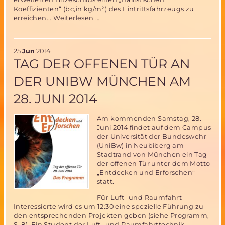
Koeffizienten“ (bc,in kg/m²) des Eintrittsfahrzeugs zu
Low-
erreichen...
Weiterlesen …
Density
Supersonic
Decelerator
25
Jun
2014
(LDSD)
TAG DER OFFENEN TÜR AN
für
bemannte
DER UNIBW MÜNCHEN AM
Marsmission
–
28. JUNI 2014
wie
soll
das
Am kommenden Samstag, 28.
gehen?
Juni 2014 findet auf dem Campus
der Universität der Bundeswehr
(UniBw) in Neubiberg am
Stadtrand von München ein Tag
der offenen Tür unter dem Motto
„Entdecken und Erforschen“
statt.
Für Luft- und Raumfahrt-
Interessierte wird es um 12:30 eine spezielle Führung zu
den entsprechenden Projekten geben (siehe Programm,
S. 8). Ein Student der Luft- und Raumfahrttechnik