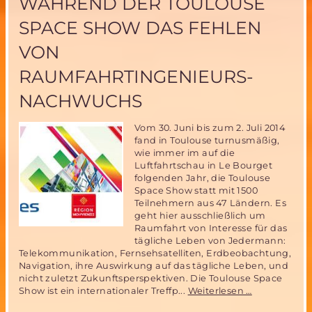
WÄHREND DER TOULOUSE
Marsmissionen
SPACE SHOW DAS FEHLEN
VON
RAUMFAHRTINGENIEURS-
NACHWUCHS
Vom 30. Juni bis zum 2. Juli 2014
fand in Toulouse turnusmäßig,
wie immer im auf die
Luftfahrtschau in Le Bourget
folgenden Jahr, die Toulouse
Space Show statt mit 1500
Teilnehmern aus 47 Ländern. Es
geht hier ausschließlich um
Raumfahrt von Interesse für das
tägliche Leben von Jedermann:
Telekommunikation, Fernsehsatelliten, Erdbeobachtung,
Navigation, ihre Auswirkung auf das tägliche Leben, und
nicht zuletzt Zukunftsperspektiven. Die Toulouse Space
Industrie
Show ist ein internationaler Treffp...
Weiterlesen …
beklagt