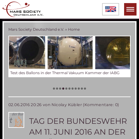
Mars Society Deutschland e.V.
»
Home
Test des Ballons in der Thermal Vakuum Kammer der IABG
Der
Die
Tes
50 
Die
(an
US
•
•
•
•
•
•
•
•
•
•
•
02.06.2016 20:26
von Nicolay Kübler (Kommentare: 0)
TAG DER BUNDESWEHR
AM 11. JUNI 2016 AN DER