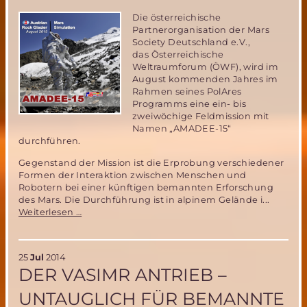
Die österreichische
Partnerorganisation der Mars
Society Deutschland e.V.,
das Österreichische
Weltraumforum (ÖWF), wird im
August kommenden Jahres im
Rahmen seines PolAres
Programms eine ein- bis
zweiwöchige Feldmission mit
Namen „AMADEE-15“
durchführen.
Gegenstand der Mission ist die Erprobung verschiedener
Formen der Interaktion zwischen Menschen und
Robotern bei einer künftigen bemannten Erforschung
des Mars. Die Durchführung ist in alpinem Gelände i...
ÖWF
Weiterlesen …
kündigt
neue
Mars
25
Jul
2014
Analog
DER VASIMR ANTRIEB –
Mission
„AMADEE-
UNTAUGLICH FÜR BEMANNTE
15“