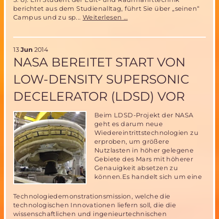
berichtet aus dem Studienalltag, führt Sie über „seinen“
Tag
Campus und zu sp...
Weiterlesen …
der
offenen
Tür
13
Jun
2014
an
NASA BEREITET START VON
der
UniBw
LOW-DENSITY SUPERSONIC
München
am
DECELERATOR (LDSD) VOR
28.
Juni
2014
Beim LDSD-Projekt der NASA
geht es darum neue
Wiedereintrittstechnologien zu
erproben, um größere
Nutzlasten in höher gelegene
Gebiete des Mars mit höherer
Genauigkeit absetzen zu
können.Es handelt sich um eine
Technologiedemonstrationsmission, welche die
technologischen Innovationen liefern soll, die die
wissenschaftlichen und ingenieurtechnischen