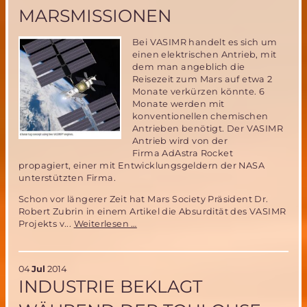
an
MARSMISSIONEN
Bei VASIMR handelt es sich um
einen elektrischen Antrieb, mit
dem man angeblich die
Reisezeit zum Mars auf etwa 2
Monate verkürzen könnte. 6
Monate werden mit
konventionellen chemischen
Antrieben benötigt. Der VASIMR
Antrieb wird von der
Firma AdAstra Rocket
propagiert, einer mit Entwicklungsgeldern der NASA
unterstützten Firma.
Schon vor längerer Zeit hat Mars Society Präsident Dr.
Robert Zubrin in einem Artikel die Absurdität des VASIMR
Der
Projekts v...
Weiterlesen …
VASIMR
Antrieb
–
04
Jul
2014
untauglich
INDUSTRIE BEKLAGT
für
bemannte