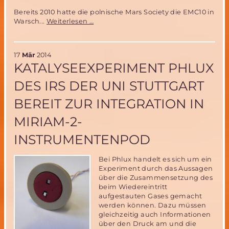
Bereits 2010 hatte die polnische Mars Society die EMC10 in
Mars
Warsch...
Weiterlesen …
Society
veranstaltet
vom
17
Mär
2014
5.-7.September
KATALYSEEXPERIMENT PHLUX
2014
die
DES IRS DER UNI STUTTGART
EMC14
und
BEREIT ZUR INTEGRATION IN
einen
Rover
MIRIAM-2-
Wettbewerb
in
INSTRUMENTENPOD
Polen
Bei Phlux handelt es sich um ein
Experiment durch das Aussagen
über die Zusammensetzung des
beim Wiedereintritt
aufgestauten Gases gemacht
werden können. Dazu müssen
gleichzeitig auch Informationen
über den Druck am und die