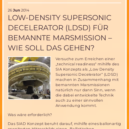
während
der
26
Jun
2014
Toulouse
LOW-DENSITY SUPERSONIC
Space
Show
DECELERATOR (LDSD) FÜR
das
Fehlen
BEMANNTE MARSMISSION –
von
Raumfahrtin
WIE SOLL DAS GEHEN?
Nachwuchs
Versuche zum Erreichen einer
„technical readiness“ mihilfe des
SIA Konzepts als „Low Density
Supersonic Decelerator“ (LDSD)
machen in Zusammenhang mit
bemannten Marsmissionen
natürlich nur dann Sinn, wenn
die dabei entwickelte Technik
auch zu einer sinnvollen
Anwendung kommt.
Was wäre erforderlich?
Das SIAD Konzept beruht darauf, mihilfe eines ballonartig
erweiterten Hitzeschilds einen „Ballistischen