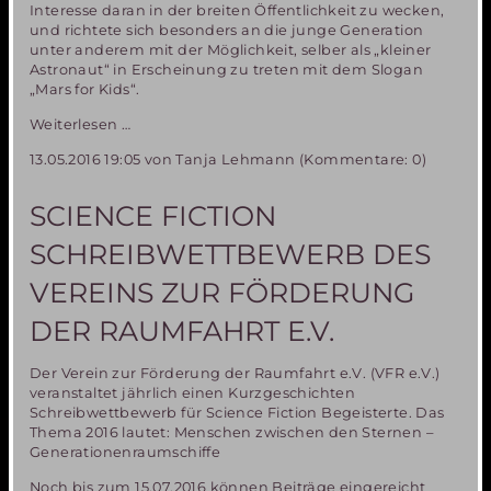
Interesse daran in der breiten Öffentlichkeit zu wecken,
und richtete sich besonders an die junge Generation
unter anderem mit der Möglichkeit, selber als „kleiner
Astronaut“ in Erscheinung zu treten mit dem Slogan
„Mars for Kids“.
Miriam-
Weiterlesen …
1
13.05.2016 19:05
von Tanja Lehmann (Kommentare: 0)
Ausstellungsobjekte
nach
4
SCIENCE FICTION
Jahren
zurück
SCHREIBWETTBEWERB DES
in
München
VEREINS ZUR FÖRDERUNG
DER RAUMFAHRT E.V.
Der Verein zur Förderung der Raumfahrt e.V. (VFR e.V.)
veranstaltet jährlich einen Kurzgeschichten
Schreibwettbewerb für Science Fiction Begeisterte. Das
Thema 2016 lautet: Menschen zwischen den Sternen –
Generationenraumschiffe
Noch bis zum 15.07.2016 können Beiträge eingereicht