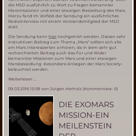
die MSD ausführlich zu Wort zu Fragen bemannter
Marsmissionen und einer etwaigen Besiedlung des Mars.
Hierzu fand im Vorfeld der Sendung ein ausführliches
Radiointerview mit einem Vorstandsmitglied der MSD
statt.
Die Sendung kann
hier
nachgehört werden. Diesen sehr
instruktiven Beitrag zum Thema „Mars“ sollten sich alle
am Mars Interessierten anhören, da in dem sehr gut
recherchierten Beitrag auch das Für und Wider
bemannter Missionen zum Mars und einer etwaigen
Marsbesiedlung -besondere Anliegen der Mars Society-
beleuchtet werden.
Zum
Weiterlesen …
Mars!
09.03.2016 10:59
von Jürgen Herholz (Kommentare: 0)
Der
Traum
vom
DIE EXOMARS
Roten
Planeten
MISSION-EIN
–
ein
MEILENSTEIN
hörenswerter
Radiobeitrag