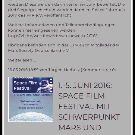
werden.Diese werden dann von einer Jury bewertet. Die
drei Siegergeschichten werden dann im Space Jahrbuch
2017 des VFR e.V. veröffentlicht.
Weitere Informationen und Teilnahmebedingungen
können hier eingesehen werden:
http://vfr.de/wettbewerb/wettbewerb-2016/
Übrigens befinden sich in der Jury auch Mitglieder der
Mars Society Deutschland e.V.
Science
Weiterlesen …
Fiction
13.05.2016 18:59
von Jürgen Herholz (Kommentare: 0)
Schreibwettbewerb
des
Vereins
1.-5. JUNI 2016:
zur
Förderung
SPACE FILM
der
Raumfahrt
FESTIVAL MIT
e.V.
SCHWERPUNKT
MARS UND