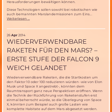
Herausforderungen bewältigen können.
Diese Technologien sollen sowohl bei robotischen wie
auch bemannten Marslandemissionen zum Eins...
NASA
Weiterlesen …
bereitet
Start
von
26
Apr
2014
Low-
WIEDERVERWENDBARE
Density
Supersonic
RAKETEN FÜR DEN MARS? –
Decelerator
(LDSD)
ERSTE STUFE DER FALCON 9
vor
WEICH GELANDET
Wiederverwendbare Raketen, die die Startkosten um
den Faktor 10 oder 100 reduzieren würden -wie von Elon
Musk und Space X angestrebt-, könnten dem
Raumtransport ganz neue Perspektiven eröffnen. Wenn
die Technik der Rückführung von Raketenstufen erst
einmal beherrscht würde, so die Überlegung von Space
X, könnten zum Beispiel auch große Lasten wie
komplette Habitate auf dem Mars abgesetzt werden.