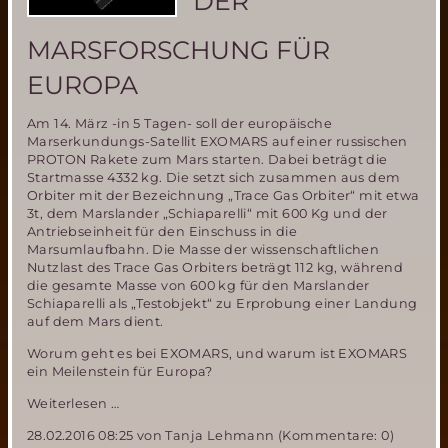
DER
von
BR2
MARSFORSCHUNG FÜR
EUROPA
Am 14. März -in 5 Tagen- soll der europäische
Marserkundungs-Satellit EXOMARS auf einer russischen
PROTON Rakete zum Mars starten. Dabei beträgt die
Startmasse 4332 kg. Die setzt sich zusammen aus dem
Orbiter mit der Bezeichnung „Trace Gas Orbiter“ mit etwa
3t, dem Marslander „Schiaparelli“ mit 600 Kg und der
Antriebseinheit für den Einschuss in die
Marsumlaufbahn. Die Masse der wissenschaftlichen
Nutzlast des Trace Gas Orbiters beträgt 112 kg, während
die gesamte Masse von 600 kg für den Marslander
Schiaparelli als „Testobjekt“ zu Erprobung einer Landung
auf dem Mars dient.
Worum geht es bei EXOMARS, und warum ist EXOMARS
ein Meilenstein für Europa?
Die
Weiterlesen …
EXOMARS
28.02.2016 08:25
von Tanja Lehmann (Kommentare: 0)
Mission-