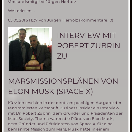
Vorstandsmitglied Jürgen Herholz.
1.-5.
Weiterlesen …
Juni
05.05.2016 11:37
von Jürgen Herholz (Kommentare: 0)
2016:
Space
Film
INTERVIEW MIT
Festival
mit
ROBERT ZUBRIN
Schwerpunkt
Mars
ZU
und
bemannte
Raumfahrt
Missionen
MARSMISSIONSPLÄNEN VON
ELON MUSK (SPACE X)
Kürzlich erschien in der deutschsprachigen Ausgabe der
renommierten Zeitschrift Business Insider ein Interview
mit Dr. Robert Zubrin, dem Gründer und Präsidenten der
Mars Society. Thema waren die Pläne von Elon Musk,
dem Gründer und Präsidenten von Space X, für eine
bemannte Mission zum Mars. Musk hatte in einem