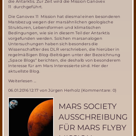
die Antarktis. Zur Zeit wird die Mission Ganovex
11 durchgeführt.
Die Ganovex 11 Mission hat diesmal einen besonderen
Marsbezug wegen der marsähnlichen geologische
Strukturen, Lebensformen und klimatischen
Bedingungen, wie sie in diesem Teil der Antarktis
vorgefunden werden. Solchen marsanalogen
Untersuchungen haben sich besonders die
Wissenschaftler des DLR verschrieben, die hierüber in
regelmäßigen Blog-Beiträgen unter der Bezeichnung
„Space Blogs“ berichten, die deshalb von besonderem
Interesse für am Mars Interessierte sind. Hier der
aktuellste Blog.
Mars
Weiterlesen …
Analog
06.01.2016 12:17
von Jürgen Herholz (Kommentare: 0)
Forschung
als
Teil
MARS SOCIETY
der
Ganovex
AUSSCHREIBUNG
11
Antarktis
FÜR MARS FLYBY
Mission