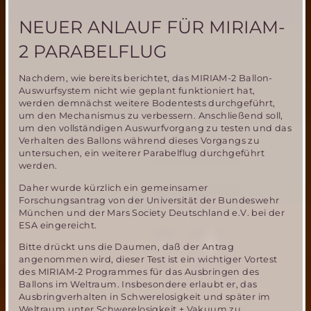
ein
Meilenstein
NEUER ANLAUF FÜR MIRIAM-
der
Marsforschung
2 PARABELFLUG
für
Europa
Nachdem, wie bereits berichtet, das MIRIAM-2 Ballon-
Auswurfsystem nicht wie geplant funktioniert hat,
werden demnächst weitere Bodentests durchgeführt,
um den Mechanismus zu verbessern. Anschließend soll,
um den vollständigen Auswurfvorgang zu testen und das
Verhalten des Ballons während dieses Vorgangs zu
untersuchen, ein weiterer Parabelflug durchgeführt
werden.
Daher wurde kürzlich ein gemeinsamer
Forschungsantrag von der Universität der Bundeswehr
München und der Mars Society Deutschland e.V. bei der
ESA eingereicht.
Bitte drückt uns die Daumen, daß der Antrag
angenommen wird, dieser Test ist ein wichtiger Vortest
des MIRIAM-2 Programmes für das Ausbringen des
Ballons im Weltraum. Insbesondere erlaubt er, das
Ausbringverhalten in Schwerelosigkeit und später im
Weltraum unter Schwerelosigkeit + Vakuum zu