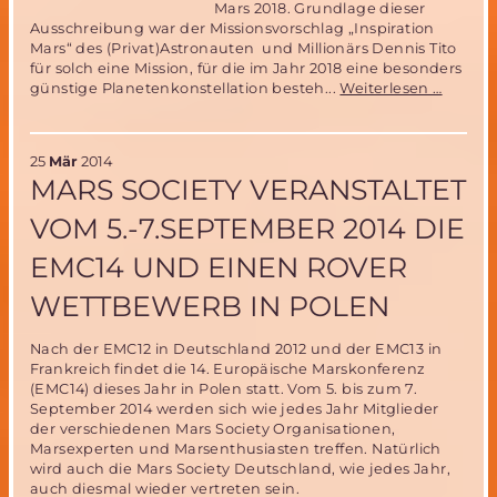
Mars 2018. Grundlage dieser
Ausschreibung war der Missionsvorschlag „Inspiration
Mars“ des (Privat)Astronauten und Millionärs Dennis Tito
für solch eine Mission, für die im Jahr 2018 eine besonders
„Inspir
günstige Planetenkonstellation besteh...
Weiterlesen …
Mars“
Vorsch
der
25
Mär
2014
Uni
MARS SOCIETY VERANSTALTET
Stuttga
schafft
VOM 5.-7.SEPTEMBER 2014 DIE
es
ins
EMC14 UND EINEN ROVER
Finale
der
WETTBEWERB IN POLEN
weltwe
Aussch
Nach der EMC12 in Deutschland 2012 und der EMC13 in
Frankreich findet die 14. Europäische Marskonferenz
(EMC14) dieses Jahr in Polen statt. Vom 5. bis zum 7.
September 2014 werden sich wie jedes Jahr Mitglieder
der verschiedenen Mars Society Organisationen,
Marsexperten und Marsenthusiasten treffen. Natürlich
wird auch die Mars Society Deutschland, wie jedes Jahr,
auch diesmal wieder vertreten sein.