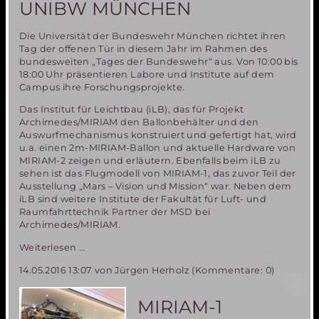
UNIBW MÜNCHEN
Die Universität der Bundeswehr München richtet ihren
Tag der offenen Tür in diesem Jahr im Rahmen des
bundesweiten „Tages der Bundeswehr“ aus. Von 10:00 bis
18:00 Uhr präsentieren Labore und Institute auf dem
Campus ihre Forschungsprojekte.
Das Institut für Leichtbau (iLB), das für Projekt
Archimedes/MIRIAM den Ballonbehälter und den
Auswurfmechanismus konstruiert und gefertigt hat, wird
u.a. einen 2m-MIRIAM-Ballon und aktuelle Hardware von
MIRIAM-2 zeigen und erläutern. Ebenfalls beim iLB zu
sehen ist das Flugmodell von MIRIAM-1, das zuvor Teil der
Ausstellung „Mars – Vision und Mission“ war. Neben dem
iLB sind weitere Institute der Fakultät für Luft- und
Raumfahrttechnik Partner der MSD bei
Archimedes/MIRIAM.
Tag
Weiterlesen …
der
14.05.2016 13:07
von Jürgen Herholz (Kommentare: 0)
Bundeswehr
am
11.
MIRIAM-1
Juni