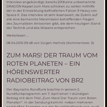
Interview angekündigt, bereits 2018 eine unbemannte
DRAGON Kapsel zum Mars schicken zu wollen mithilfe
der in der Entwicklung befindlichen Falcon 9 Heavy von
Space X. Das Interview ist sehr lesenswert, da Zubrin auf
alle eine bemannte Marsmission betreffenden Fragen
des Journalisten Antworten gibt, die dem heutigen Stand
der Technik und des Wissens entsprechen.
Interview
Weiterlesen …
mit
08.04.2016 09:48
von Jürgen Herholz (Kommentare: 0)
Robert
Zubrin
zu
ZUM MARS! DER TRAUM VOM
Marsmissionsplänen
von
ROTEN PLANETEN – EIN
Elon
Musk
HÖRENSWERTER
(Space
X)
RADIOBEITRAG VON BR2
Der Bayrische Rundfunk brachte in seinem 2.
Rundfunkprogramm am 7. April einen 1-stündigen
Beitrag mit dem Titel „Zum Mars! Der Traum vom Roten
Planeten“. In der Sendung kommt -neben mehreren
namhaften Experten aus der Raumfahrtforschung- auch