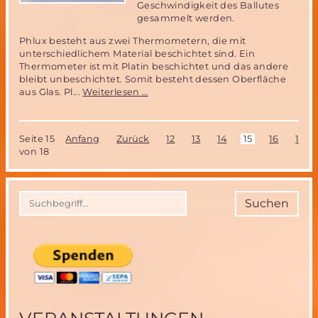
Geschwindigkeit des Ballutes
gesammelt werden.
Phlux besteht aus zwei Thermometern, die mit
unterschiedlichem Material beschichtet sind. Ein
Thermometer ist mit Platin beschichtet und das andere
bleibt unbeschichtet. Somit besteht dessen Oberfläche
Katalyseexperiment
aus Glas. Pl...
Weiterlesen …
Phlux
des
IRS
Seite 15
Anfang
Zurück
12
13
14
15
16
17
der
von 18
Uni
Stuttgart
bereit
zur
Suchen
Integration
in
MIRIAM-
2-
Instrumentenpod