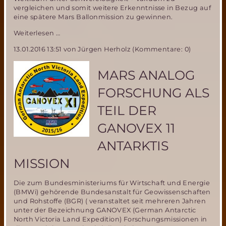
vergleichen und somit weitere Erkenntnisse in Bezug auf
eine spätere Mars Ballonmission zu gewinnen.
Neuer
Weiterlesen …
Anlauf
13.01.2016 13:51
von Jürgen Herholz (Kommentare: 0)
für
MIRIAM-
2
MARS ANALOG
Parabelflug
FORSCHUNG ALS
TEIL DER
GANOVEX 11
ANTARKTIS
MISSION
Die zum Bundesministeriums für Wirtschaft und Energie
(BMWi) gehörende Bundesanstalt für Geowissenschaften
und Rohstoffe (BGR) ( veranstaltet seit mehreren Jahren
unter der Bezeichnung GANOVEX (German Antarctic
North Victoria Land Expedition) Forschungsmissionen in