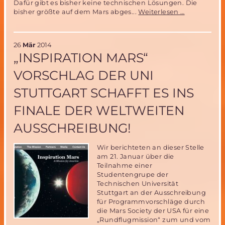
Dafür gibt es bisher keine technischen Lösungen. Die
Wiederver
bisher größte auf dem Mars abges...
Weiterlesen …
Raketen
für
den
26
Mär
2014
Mars?
„INSPIRATION MARS“
–
erste
VORSCHLAG DER UNI
Stufe
der
STUTTGART SCHAFFT ES INS
Falcon
9
FINALE DER WELTWEITEN
weich
gelandet
AUSSCHREIBUNG!
Wir berichteten an dieser Stelle
am 21. Januar über die
Teilnahme einer
Studentengrupe der
Technischen Universität
Stuttgart an der Ausschreibung
für Programmvorschläge durch
die Mars Society der USA für eine
„Rundflugmission“ zum und vom