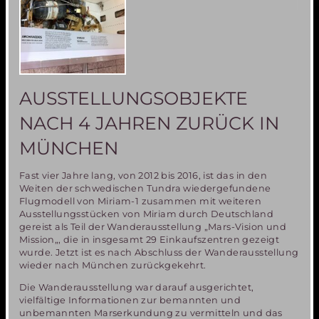
2016
an
der
UniBW
München
AUSSTELLUNGSOBJEKTE
NACH 4 JAHREN ZURÜCK IN
MÜNCHEN
Fast vier Jahre lang, von 2012 bis 2016, ist das in den
Weiten der schwedischen Tundra wiedergefundene
Flugmodell von Miriam-1 zusammen mit weiteren
Ausstellungsstücken von Miriam durch Deutschland
gereist als Teil der Wanderausstellung „Mars-Vision und
Mission„, die in insgesamt 29 Einkaufszentren gezeigt
wurde. Jetzt ist es nach Abschluss der Wanderausstellung
wieder nach München zurückgekehrt.
Die Wanderausstellung war darauf ausgerichtet,
vielfältige Informationen zur bemannten und
unbemannten Marserkundung zu vermitteln und das