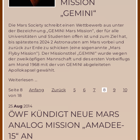
MISSION
„GEMINI“
Die Mars Society schreibt einen Wettbewerb aus unter
der Bezeichnung „GEMINI Mars Mission“, der für alle
Universitäten und Studenten offen ist und zum Ziel hat,
bis spätestens 2024 2 Astronauten am Mars vorbei und
zurück zur Erde zu schicken (eine sogenannte „Mars
Flyby Mission“). Der Missionstitel „GEMINI“ wurde wegen
der zweiköpfigen Mannschaft und des ersten Vorbeiflugs
am Mond 1968 mit der von GEMINI abgeleiteten
Apollokapsel gewählt.
Mars
Weiterlesen …
Society
Seite 8
Anfang
Zurück
5
6
7
8
9
10
11
Ausschreibung
von 18
für
Mars
25
Aug
2014
Flyby
ÖWF KÜNDIGT NEUE MARS
Mission
„Gemini“
ANALOG MISSION „AMADEE-
15“ AN