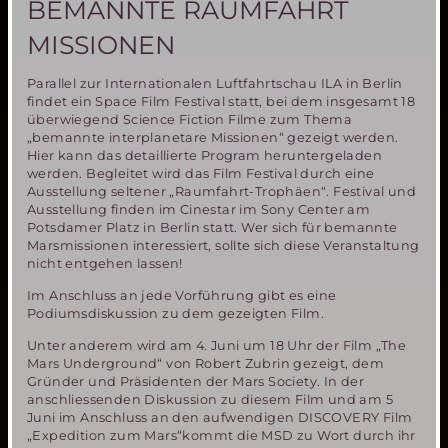
BEMANNTE RAUMFAHRT
MISSIONEN
Parallel zur Internationalen Luftfahrtschau ILA in Berlin
findet ein Space Film Festival statt, bei dem insgesamt 18
überwiegend Science Fiction Filme zum Thema
„bemannte interplanetare Missionen“ gezeigt werden.
Hier kann das detaillierte Program heruntergeladen
werden. Begleitet wird das Film Festival durch eine
Ausstellung seltener „Raumfahrt-Trophäen“. Festival und
Ausstellung finden im Cinestar im Sony Center am
Potsdamer Platz in Berlin statt. Wer sich für bemannte
Marsmissionen interessiert, sollte sich diese Veranstaltung
nicht entgehen lassen!
Im Anschluss an jede Vorführung gibt es eine
Podiumsdiskussion zu dem gezeigten Film.
Unter anderem wird am 4. Juni um 18 Uhr der Film „The
Mars Underground“ von Robert Zubrin gezeigt, dem
Gründer und Präsidenten der Mars Society. In der
anschliessenden Diskussion zu diesem Film und am 5
Juni im Anschluss an den aufwendigen DISCOVERY Film
„Expedition zum Mars“kommt die MSD zu Wort durch ihr