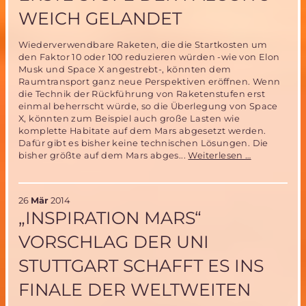
WEICH GELANDET
Wiederverwendbare Raketen, die die Startkosten um
den Faktor 10 oder 100 reduzieren würden -wie von Elon
Musk und Space X angestrebt-, könnten dem
Raumtransport ganz neue Perspektiven eröffnen. Wenn
die Technik der Rückführung von Raketenstufen erst
einmal beherrscht würde, so die Überlegung von Space
X, könnten zum Beispiel auch große Lasten wie
komplette Habitate auf dem Mars abgesetzt werden.
Dafür gibt es bisher keine technischen Lösungen. Die
Wiederver
bisher größte auf dem Mars abges...
Weiterlesen …
Raketen
für
den
26
Mär
2014
Mars?
„INSPIRATION MARS“
–
erste
VORSCHLAG DER UNI
Stufe
der
STUTTGART SCHAFFT ES INS
Falcon
9
FINALE DER WELTWEITEN
weich
gelandet