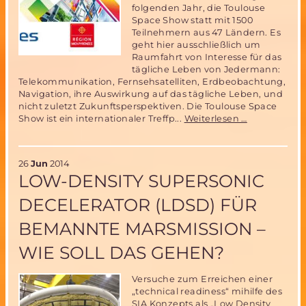
folgenden Jahr, die Toulouse
Space Show statt mit 1500
Teilnehmern aus 47 Ländern. Es
geht hier ausschließlich um
Raumfahrt von Interesse für das
tägliche Leben von Jedermann:
Telekommunikation, Fernsehsatelliten, Erdbeobachtung,
Navigation, ihre Auswirkung auf das tägliche Leben, und
nicht zuletzt Zukunftsperspektiven. Die Toulouse Space
Industrie
Show ist ein internationaler Treffp...
Weiterlesen …
beklagt
während
der
26
Jun
2014
Toulouse
LOW-DENSITY SUPERSONIC
Space
Show
DECELERATOR (LDSD) FÜR
das
Fehlen
BEMANNTE MARSMISSION –
von
Raumfahrtin
WIE SOLL DAS GEHEN?
Nachwuchs
Versuche zum Erreichen einer
„technical readiness“ mihilfe des
SIA Konzepts als „Low Density