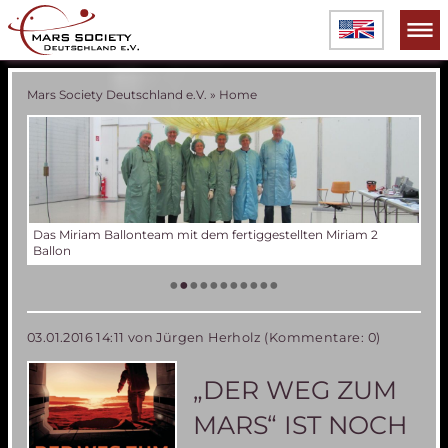
Mars Society Deutschland e.V.
»
Home
n Miriam 2
Verschiedene Phasen der Miriam 2 Ballonentwicklung
Tes
Der
Die
Tes
50 
Die
(an
US
•
•
•
•
•
•
•
•
•
•
•
03.01.2016 14:11
von Jürgen Herholz (Kommentare: 0)
„DER WEG ZUM
MARS“ IST NOCH