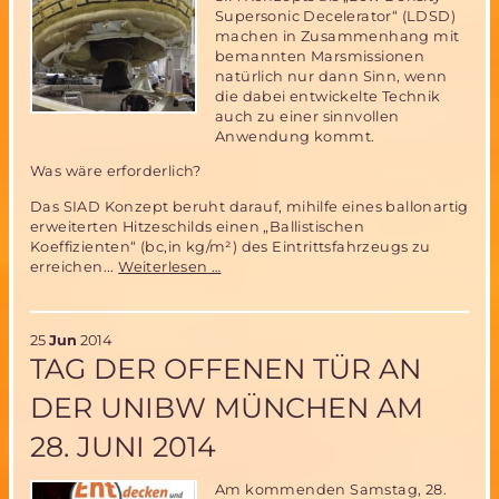
Supersonic Decelerator“ (LDSD)
machen in Zusammenhang mit
bemannten Marsmissionen
natürlich nur dann Sinn, wenn
die dabei entwickelte Technik
auch zu einer sinnvollen
Anwendung kommt.
Was wäre erforderlich?
Das SIAD Konzept beruht darauf, mihilfe eines ballonartig
erweiterten Hitzeschilds einen „Ballistischen
Koeffizienten“ (bc,in kg/m²) des Eintrittsfahrzeugs zu
Low-
erreichen...
Weiterlesen …
Density
Supersonic
Decelerator
25
Jun
2014
(LDSD)
TAG DER OFFENEN TÜR AN
für
bemannte
DER UNIBW MÜNCHEN AM
Marsmission
–
28. JUNI 2014
wie
soll
das
Am kommenden Samstag, 28.