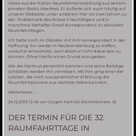
Vieles aus der frühen Raumfahrtentwicklung aus seinem
privaten Besitz überliess. Er äußerte sich auch häufig auf
unserer Webseite, unter anderem hier vor zwei Jahren zu
der Problematik des Ariane 5 Nachfolgers und in
manchmal lebhafter Email Korrespondenz zu aktuellen
Raumfahrtfragen.
Ich hatte noch im Oktober mit ihm korrespondiert in der
Hoffnung, ihn wieder in Neubrandenburg zu treffen,
worauf er antwortete, wohl diesmal nicht dabei sein zu
können. Ohne hierfür einen Grund anzugeben.
Alle die Hartmut persönlich kannten und seine Beiträge
schätzten werden ihn vermissen. Mit ihm ging einer der
Letzten, die noch aus persönlicher Erfahrung die
Raumfahrtpioniere aus nächster Nähe kannten.
Unerwarteter
Weiterlesen …
Tod
24.12.2015 12:45
von Jürgen Herholz (Kommentare: 0)
von
Hartmut
E.
DER TERMIN FÜR DIE 32.
Sänger
RAUMFAHRTTAGE IN