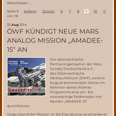
MSD
Weiterlesen …
Jahresrückblick
Seite 9
Anfang
Zurück
6
7
8
9
10
11
12
2015-
von 18
ein
ereignisreiches
25
Aug
2014
und
ÖWF KÜNDIGT NEUE MARS
erfolgreiches
Jahr
ANALOG MISSION „AMADEE-
für
die
15“ AN
MSD
Die österreichische
Partnerorganisation der Mars
Society Deutschland e.V.,
das Österreichische
Weltraumforum (ÖWF), wird im
August kommenden Jahres im
Rahmen seines PolAres
Programms eine ein- bis
zweiwöchige Feldmission mit
Namen „AMADEE-15“
durchführen.
Gegenstand der Mission ist die Erprobung verschiedener