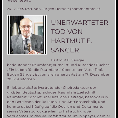
16.
Weiterlesen …
Europäische
24.12.2015 13:20
von Jürgen Herholz (Kommentare: 0)
Mars
Convention
(EMC16)
UNERWARTETER
vom
13.-15.
TOD VON
Oktober
in
HARTMUT E.
Bergamo
SÄNGER
Hartmut E. Sänger,
bedeutender Raumfahrtjournalist und Autor des Buches
„Ein Leben für die Raumfahrt“ über seinen Vater Prof.
Eugen Sänger, ist von allen unerwartet am 17. Dezember
2015 verstorben.
Er leistete als Stellvertretender Chefredakteur der
größten deutschsprachigen Raumfahrtzeitschrift
Raumfahrt Concret unersetzliche Beiträge, besonders in
den Bereichen der Raketen- und Antriebstechnik, und
konnte dabei häufig auf die Quellen und Dokumente
seines Vaters zurückgreifen. Er hat auch große
Verdienste um das Raumfahrtmuseum in Speyer, dem er