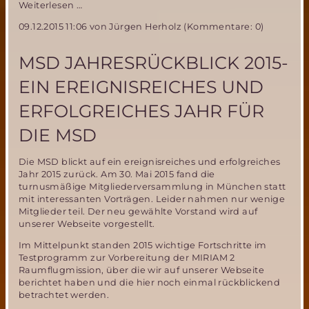
MIRIAM-
Weiterlesen …
2
09.12.2015 11:06
von Jürgen Herholz (Kommentare: 0)
Parabelflug
Ergebnisse
vom
MSD JAHRESRÜCKBLICK 2015-
Ballonauswurftest
EIN EREIGNISREICHES UND
ERFOLGREICHES JAHR FÜR
DIE MSD
Die MSD blickt auf ein ereignisreiches und erfolgreiches
Jahr 2015 zurück. Am 30. Mai 2015 fand die
turnusmäßige Mitgliederversammlung in München statt
mit interessanten Vorträgen. Leider nahmen nur wenige
Mitglieder teil. Der neu gewählte Vorstand wird auf
unserer Webseite vorgestellt.
Im Mittelpunkt standen 2015 wichtige Fortschritte im
Testprogramm zur Vorbereitung der MIRIAM 2
Raumflugmission, über die wir auf unserer Webseite
berichtet haben und die hier noch einmal rückblickend
betrachtet werden.