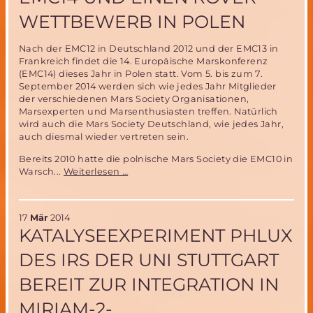
der
WETTBEWERB IN POLEN
weltwe
Aussch
Nach der EMC12 in Deutschland 2012 und der EMC13 in
Frankreich findet die 14. Europäische Marskonferenz
(EMC14) dieses Jahr in Polen statt. Vom 5. bis zum 7.
September 2014 werden sich wie jedes Jahr Mitglieder
der verschiedenen Mars Society Organisationen,
Marsexperten und Marsenthusiasten treffen. Natürlich
wird auch die Mars Society Deutschland, wie jedes Jahr,
auch diesmal wieder vertreten sein.
Bereits 2010 hatte die polnische Mars Society die EMC10 in
Mars
Warsch...
Weiterlesen …
Society
veranstaltet
vom
17
Mär
2014
5.-7.September
KATALYSEEXPERIMENT PHLUX
2014
die
DES IRS DER UNI STUTTGART
EMC14
und
BEREIT ZUR INTEGRATION IN
einen
Rover
MIRIAM-2-
Wettbewerb