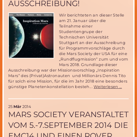
AUSSCHREIBUNG!
Wir berichteten an dieser Stelle
am 21. Januar über die
Teilnahme einer
Studentengrupe der
Technischen Universität
Stuttgart an der Ausschreibung
für Programmvorschläge durch
die Mars Society der USA für eine
„Rundflugmission“ zum und vom
Mars 2018. Grundlage dieser
Ausschreibung war der Missionsvorschlag „Inspiration
Mars“ des (Privat)Astronauten und Millionärs Dennis Tito
für solch eine Mission, für die im Jahr 2018 eine besonders
„Inspir
günstige Planetenkonstellation besteh...
Weiterlesen …
Mars“
Vorsch
der
25
Mär
2014
Uni
MARS SOCIETY VERANSTALTET
Stuttga
schafft
VOM 5.-7.SEPTEMBER 2014 DIE
es
ins
EMC14 UND EINEN ROVER
Finale