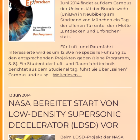
gehen?
Juni 2014 findet auf dem Campus
der Universität der Bundeswehr
(UniBw) in Neubiberg am
Stadtrand von München ein Tag
der offenen Tür unter dem Motto
„Entdecken und Erforschen“
statt.
Für Luft- und Raumfahrt-
Interessierte wird es um 12:30 eine spezielle Führung zu
den entsprechenden Projekten geben (siehe Programm,
S. 8). Ein Student der Luft- und Raumfahrttechnik
berichtet aus dem Studienalltag, führt Sie über „seinen“
Tag
Campus und zu sp...
Weiterlesen …
der
offenen
Tür
13
Jun
2014
an
NASA BEREITET START VON
der
UniBw
LOW-DENSITY SUPERSONIC
München
am
DECELERATOR (LDSD) VOR
28.
Juni
2014
Beim LDSD-Projekt der NASA