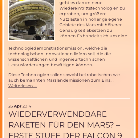
geht es darum neue
Wiedereintrittstechnologien zu
erproben, um größere
Nutzlasten in höher gelegene
Gebiete des Mars mit höherer
Genauigkeit absetzen zu
können.Es handelt sich um eine
Technologiedemonstrationsmission, welche die
technologischen Innovationen liefern soll, die die
wissenschaftlichen und ingenieurtechnischen
Herausforderungen bewältigen können.
Diese Technologien sollen sowohl bei robotischen wie
auch bemannten Marslandemissionen zum Eins...
NASA
Weiterlesen …
bereitet
Start
von
26
Apr
2014
Low-
WIEDERVERWENDBARE
Density
Supersonic
RAKETEN FÜR DEN MARS? –
Decelerator
(LDSD)
ERSTE STUFE DER FALCON 9
vor