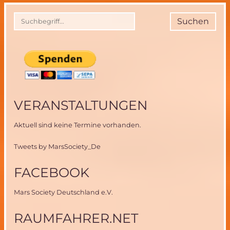
bereit
zur
Suchen
Integration
in
MIRIAM-
2-
Instrumentenpod
VERANSTALTUNGEN
Aktuell sind keine Termine vorhanden.
Tweets by MarsSociety_De
FACEBOOK
Mars Society Deutschland e.V.
RAUMFAHRER.NET