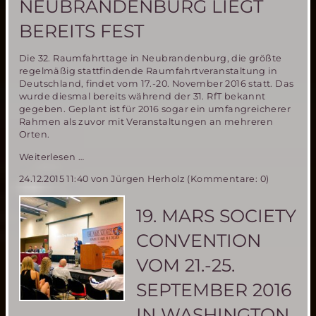
NEUBRANDENBURG LIEGT
BEREITS FEST
Die 32. Raumfahrttage in Neubrandenburg, die größte
regelmäßig stattfindende Raumfahrtveranstaltung in
Deutschland, findet vom 17.-20. November 2016 statt. Das
wurde diesmal bereits während der 31. RfT bekannt
gegeben. Geplant ist für 2016 sogar ein umfangreicherer
Rahmen als zuvor mit Veranstaltungen an mehreren
Orten.
Der
Weiterlesen …
Termin
24.12.2015 11:40
von Jürgen Herholz (Kommentare: 0)
für
die
32.
19. MARS SOCIETY
Raumfahrttage
in
CONVENTION
Neubrandenburg
liegt
VOM 21.-25.
bereits
fest
SEPTEMBER 2016
IN WASHINGTON