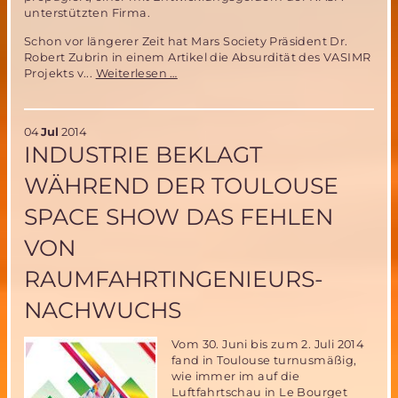
unterstützten Firma.
Schon vor längerer Zeit hat Mars Society Präsident Dr.
Robert Zubrin in einem Artikel die Absurdität des VASIMR
Der
Projekts v...
Weiterlesen …
VASIMR
Antrieb
–
04
Jul
2014
untauglich
INDUSTRIE BEKLAGT
für
bemannte
WÄHREND DER TOULOUSE
Marsmissionen
SPACE SHOW DAS FEHLEN
VON
RAUMFAHRTINGENIEURS-
NACHWUCHS
Vom 30. Juni bis zum 2. Juli 2014
fand in Toulouse turnusmäßig,
wie immer im auf die
Luftfahrtschau in Le Bourget