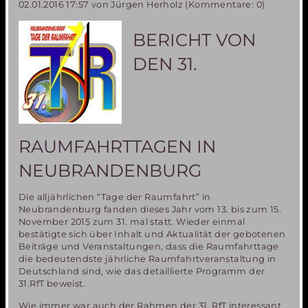
02.01.2016 17:57
von Jürgen Herholz (Kommentare: 0)
zum
Mars“
ist
BERICHT VON
noch
lang
DEN 31.
und
steinig!
RAUMFAHRTTAGEN IN
NEUBRANDENBURG
Die alljährlichen “Tage der Raumfahrt” in
Neubrandenburg fanden dieses Jahr vom 13. bis zum 15.
November 2015 zum 31. mal statt. Wieder einmal
bestätigte sich über Inhalt und Aktualität der gebotenen
Beiträge und Veranstaltungen, dass die Raumfahrttage
die bedeutendste jährliche Raumfahrtveranstaltung in
Deutschland sind, wie das detaillierte Programm der
31.RfT beweist.
Wie immer war auch der Rahmen der 31. RfT interessant