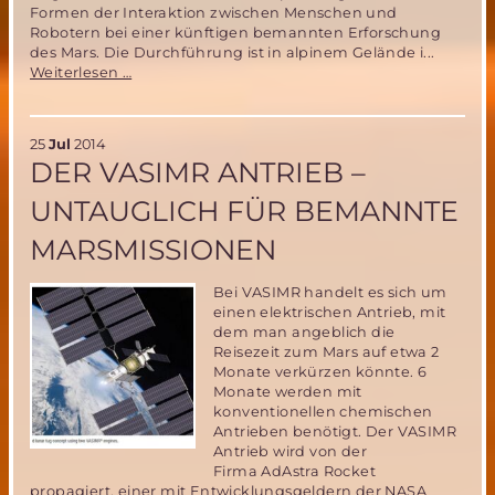
Formen der Interaktion zwischen Menschen und
Robotern bei einer künftigen bemannten Erforschung
des Mars. Die Durchführung ist in alpinem Gelände i...
ÖWF
Weiterlesen …
kündigt
neue
Mars
25
Jul
2014
Analog
DER VASIMR ANTRIEB –
Mission
„AMADEE-
UNTAUGLICH FÜR BEMANNTE
15“
an
MARSMISSIONEN
Bei VASIMR handelt es sich um
einen elektrischen Antrieb, mit
dem man angeblich die
Reisezeit zum Mars auf etwa 2
Monate verkürzen könnte. 6
Monate werden mit
konventionellen chemischen
Antrieben benötigt. Der VASIMR
Antrieb wird von der
Firma AdAstra Rocket
propagiert, einer mit Entwicklungsgeldern der NASA