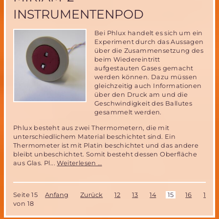
in
INSTRUMENTENPOD
Polen
Bei Phlux handelt es sich um ein
Experiment durch das Aussagen
über die Zusammensetzung des
beim Wiedereintritt
aufgestauten Gases gemacht
werden können. Dazu müssen
gleichzeitig auch Informationen
über den Druck am und die
Geschwindigkeit des Ballutes
gesammelt werden.
Phlux besteht aus zwei Thermometern, die mit
unterschiedlichem Material beschichtet sind. Ein
Thermometer ist mit Platin beschichtet und das andere
bleibt unbeschichtet. Somit besteht dessen Oberfläche
Katalyseexperiment
aus Glas. Pl...
Weiterlesen …
Phlux
des
IRS
Seite 15
Anfang
Zurück
12
13
14
15
16
17
der
von 18
Uni
Stuttgart