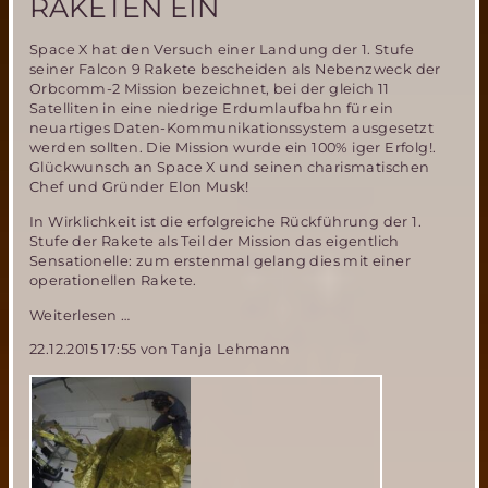
RAKETEN EIN
Space X hat den Versuch einer Landung der 1. Stufe
seiner Falcon 9 Rakete bescheiden als Nebenzweck der
Orbcomm-2 Mission bezeichnet, bei der gleich 11
Satelliten in eine niedrige Erdumlaufbahn für ein
neuartiges Daten-Kommunikationssystem ausgesetzt
werden sollten. Die Mission wurde ein 100% iger Erfolg!.
Glückwunsch an Space X und seinen charismatischen
Chef und Gründer Elon Musk!
In Wirklichkeit ist die erfolgreiche Rückführung der 1.
Stufe der Rakete als Teil der Mission das eigentlich
Sensationelle: zum erstenmal gelang dies mit einer
operationellen Rakete.
Space
Weiterlesen …
X
22.12.2015 17:55
von Tanja Lehmann
läutet
die
Ära
wiederverwendbarer
Raketen
ein