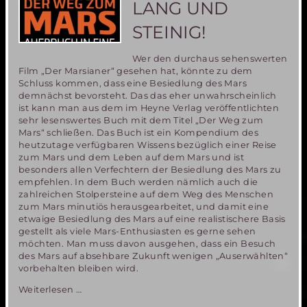
LANG UND
STEINIG!
Wer den durchaus sehenswerten
Film „Der Marsianer“ gesehen hat, könnte zu dem
Schluss kommen, dass eine Besiedlung des Mars
demnächst bevorsteht. Das das eher unwahrscheinlich
ist kann man aus dem im Heyne Verlag veröffentlichten
sehr lesenswertes Buch mit dem Titel „Der Weg zum
Mars“ schließen. Das Buch ist ein Kompendium des
heutzutage verfügbaren Wissens bezüglich einer Reise
zum Mars und dem Leben auf dem Mars und ist
besonders allen Verfechtern der Besiedlung des Mars zu
empfehlen. In dem Buch werden nämlich auch die
zahlreichen Stolpersteine auf dem Weg des Menschen
zum Mars minutiös herausgearbeitet, und damit eine
etwaige Besiedlung des Mars auf eine realistischere Basis
gestellt als viele Mars-Enthusiasten es gerne sehen
möchten. Man muss davon ausgehen, dass ein Besuch
des Mars auf absehbare Zukunft wenigen „Auserwählten“
vorbehalten bleiben wird.
„Der
Weiterlesen …
Weg