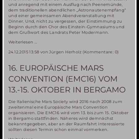
und anregend mit einem Ausflug nach Peenemünde,
dem traditionellen abendlichen „Astronautenempfang“
und einer gemeinsamen Abendveranstaltung mit
Dinner. Und, nicht zu vergessen, der Einstimmung zu
Beginn durch den Chor des Einstein-Gymnasiums und
dem Grußwort des Landrats Peter Modermann.
Bericht
Weiterlesen …
von
24.12.2015 13:58
von Jürgen Herholz (Kommentare: 0)
den
31.
Raumfahrttagen
16. EUROPÄISCHE MARS
in
Neubrandenburg
CONVENTION (EMC16) VOM
13.-15. OKTOBER IN BERGAMO
Die Italienische Mars Society wird 2016 nach 2008 zum
zweitenmal eine Europäische Mars Convention
organisieren. Die EMC16 wird vom 13. bis zum 15. Oktober
in Bergamo stattfinden. Näheres wird demnächst
bekanntgegeben, aber an der Raumfahrt Interessierte
sollten diesen Termin schon einmal vormerken.