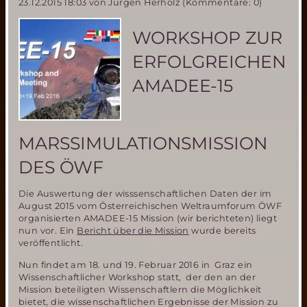
23.12.2015 18:03
von Jürgen Herholz (Kommentare: 0)
Society
Convention
vom
WORKSHOP ZUR
21.-25.
September
ERFOLGREICHEN
2016
in
AMADEE-15
Washington
MARSSIMULATIONSMISSION
DES ÖWF
Die Auswertung der wisssenschaftlichen Daten der im
August 2015 vom Österreichischen Weltraumforum ÖWF
organisierten AMADEE-15 Mission (wir berichteten) liegt
nun vor. Ein
Bericht über die Mission
wurde bereits
veröffentlicht.
Nun findet am 18. und 19. Februar 2016 in Graz ein
Wissenschaftlicher Workshop statt, der den an der
Mission beteiligten Wissenschaftlern die Möglichkeit
bietet, die wissenschaftlichen Ergebnisse der Mission zu