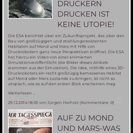
DRUCKERN
DRUCKEN IST
KEINE UTOPIE!
Die ESA berichtet über ein Zukunftsprojekt, das über den
Bau von großzügigen und strahlungsresistenten
Habitaten auf Mond und Mars mit Hilfe von
Druckrobotern ganz neue Perspektiven eröffnet. Die ESA
hat hierzu ein Video von einer animierten
Simulationveröffentlicht (die Bilder dieses Artikels
stammen aus der Simulation). Die Idee, mithilfe eines 3D-
Druckroboters ein recht großzügig bemessenes Habitat
auf Mond oder Mars zustande zu bringen, ist nicht so
utopisch, wie es auf den ersten Blick erscheinen mag.
Mars
Weiterlesen …
Habitate
29.12.2014 18:05
von Jürgen Herholz (Kommentare: 0)
mit
3D-
Druckern
AUF ZU MOND
drucken
ist
UND MARS-WAS
keine