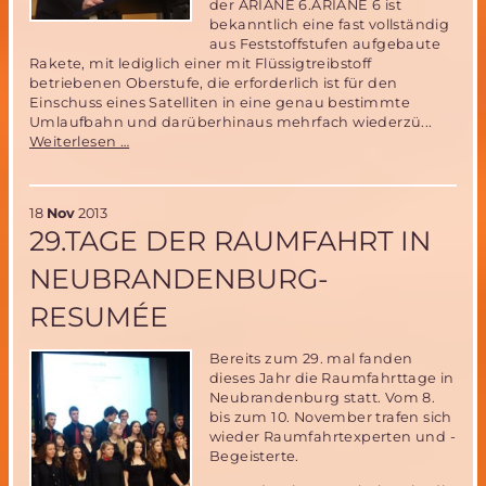
der ARIANE 6.ARIANE 6 ist
bekanntlich eine fast vollständig
aus Feststoffstufen aufgebaute
Rakete, mit lediglich einer mit Flüssigtreibstoff
betriebenen Oberstufe, die erforderlich ist für den
Einschuss eines Satelliten in eine genau bestimmte
Umlaufbahn und darüberhinaus mehrfach wiederzü...
29.Tage
Weiterlesen …
der
Raumfahrt-
wohin
18
Nov
2013
steuert
29.TAGE DER RAUMFAHRT IN
ARIANE?
NEUBRANDENBURG-
RESUMÉE
Bereits zum 29. mal fanden
dieses Jahr die Raumfahrttage in
Neubrandenburg statt. Vom 8.
bis zum 10. November trafen sich
wieder Raumfahrtexperten und -
Begeisterte.