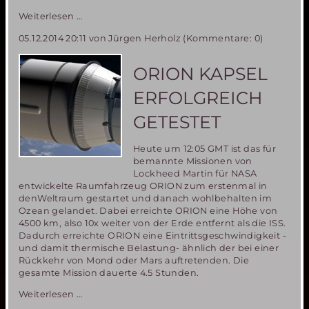
Deutsche
Weiterlesen …
Teilnehmerin
05.12.2014 20:11
von Jürgen Herholz (Kommentare: 0)
an
der
MDRS
ORION KAPSEL
Mission
142
ERFOLGREICH
berichtet
in
GETESTET
der
ZEIT
Heute um 12:05 GMT ist das für
über
bemannte Missionen von
ihre
Lockheed Martin für NASA
Erlebnisse
entwickelte Raumfahrzeug ORION zum erstenmal in
während
denWeltraum gestartet und danach wohlbehalten im
der
Ozean gelandet. Dabei erreichte ORION eine Höhe von
Mission
4500 km, also 10x weiter von der Erde entfernt als die ISS.
Dadurch erreichte ORION eine Eintrittsgeschwindigkeit -
und damit thermische Belastung- ähnlich der bei einer
Rückkehr von Mond oder Mars auftretenden. Die
gesamte Mission dauerte 4.5 Stunden.
ORION
Weiterlesen …
Kapsel