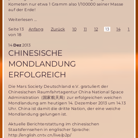
Kometen nur etwa 1 Gramm also 1/100000 seiner Masse
auf der Erde!
Die
Weiterlesen …
Landung
Seite 13
Anfang
Zurück
10
11
12
13
14
15
von
von 18
Philea
auf
14
Dez
2013
einem
CHINESISCHE
Kometen-
eine
MONDLANDUNG
Meisterleistung
der
ERFOLGREICH
europäischen
Raumfahrt!
Die Mars Society Deutschland e.V. gratuliert der
Chinesischen Raumfahrtagentur China National Space
Administration (国家航天局) zur erfolgreichen weichen
Mondlandung am heutigen 14. Dezember 2013 um 14.13
Uhr. China ist damit die dritte Nation, der eine weiche
Mondlandung gelungen ist.
Aktuelle Berichterstattung im chinesischen
Staatsfernsehen in englischer Sprache:
http://english.cntv.cn/live/p2p/