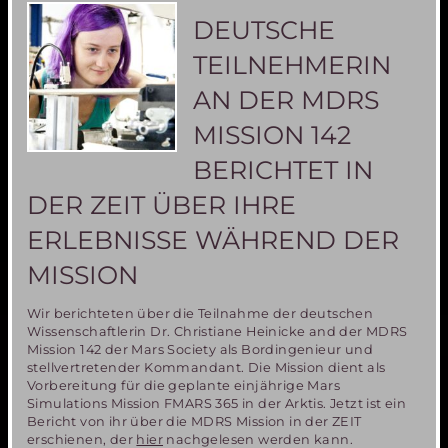
Mars-
DEUTSCHE
was
man
TEILNEHMERIN
dazu
wissen
AN DER MDRS
sollte
MISSION 142
BERICHTET IN
DER ZEIT ÜBER IHRE
ERLEBNISSE WÄHREND DER
MISSION
Wir berichteten über die Teilnahme der deutschen
Wissenschaftlerin Dr. Christiane Heinicke and der MDRS
Mission 142 der Mars Society als Bordingenieur und
stellvertretender Kommandant. Die Mission dient als
Vorbereitung für die geplante einjährige Mars
Simulations Mission FMARS 365 in der Arktis. Jetzt ist ein
Bericht von ihr über die MDRS Mission in der ZEIT
erschienen, der
hier
nachgelesen werden kann.