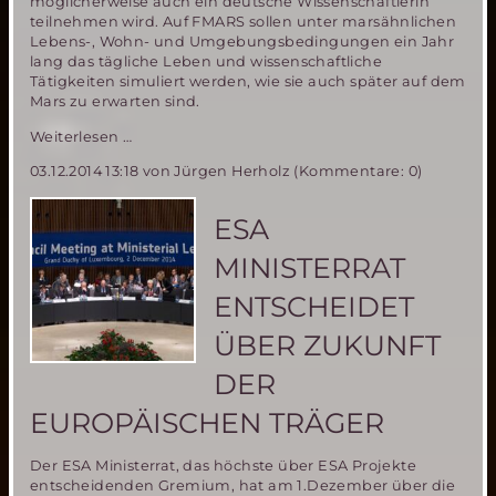
möglicherweise auch ein deutsche Wissenschaftlerin
teilnehmen wird. Auf FMARS sollen unter marsähnlichen
Lebens-, Wohn- und Umgebungsbedingungen ein Jahr
lang das tägliche Leben und wissenschaftliche
Tätigkeiten simuliert werden, wie sie auch später auf dem
Mars zu erwarten sind.
Deutsche
Weiterlesen …
Wissenschaftlerin
03.12.2014 13:18
von Jürgen Herholz (Kommentare: 0)
in
engerer
Auswahl
ESA
für
einjährige
MINISTERRAT
Mars
Simulations
ENTSCHEIDET
Mission
in
ÜBER ZUKUNFT
der
Arktis
DER
EUROPÄISCHEN TRÄGER
Der ESA Ministerrat, das höchste über ESA Projekte
entscheidenden Gremium, hat am 1.Dezember über die