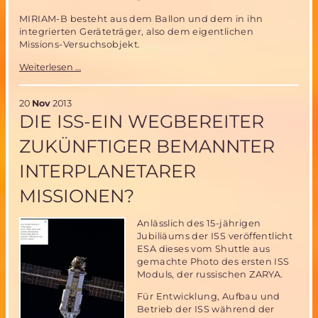
MIRIAM-B besteht aus dem Ballon und dem in ihn
integrierten Geräteträger, also dem eigentlichen
Missions-Versuchsobjekt.
MIRIAM-
Weiterlesen …
2
Entwicklung
schreitet
20
Nov
2013
voran-
DIE ISS-EIN WEGBEREITER
4m
Ballon
ZUKÜNFTIGER BEMANNTER
fertiggestellt
und
INTERPLANETARER
erfolgreich
getestet!
MISSIONEN?
Anlässlich des 15-jährigen
Jubiliäums der ISS veröffentlicht
ESA dieses vom Shuttle aus
gemachte Photo des ersten ISS
Moduls, der russischen ZARYA.
Für Entwicklung, Aufbau und
Betrieb der ISS während der