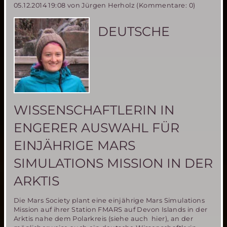
05.12.2014 19:08
von Jürgen Herholz (Kommentare: 0)
erfolgreich
getestet
DEUTSCHE
WISSENSCHAFTLERIN IN
ENGERER AUSWAHL FÜR
EINJÄHRIGE MARS
SIMULATIONS MISSION IN DER
ARKTIS
Die Mars Society plant eine einjährige Mars Simulations
Mission auf ihrer Station FMARS auf Devon Islands in der
Arktis nahe dem Polarkreis (siehe auch hier), an der