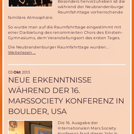
Besonders hervorzuheben ist die
während der Neubrandenburge
Raumfahrttage vorherrschende
familiäre Atmosphäre.
So wurde man auf die Raumfahrttage eingestimmt mit
einer Darbietung des renommierten Chors des Einstein-
Gymnasiums, dem Veranstaltungsort des ersten Tages.
Die Neubrandenburger Raumfahrttage wurden...
29.Tage
Weiterlesen …
der
Raumfahrt
in
03
Okt
2013
Neubrandenburg-
NEUE ERKENNTNISSE
Resumée
WÄHREND DER 16.
MARSSOCIETY KONFERENZ IN
BOULDER, USA
Die 16. Ausgabe der
Internationalen Mars Society
Konferenz fand dieses Jahr in