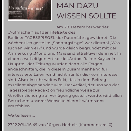
Utopie!
MAN DAZU
WISSEN SOLLTE
Am 28. Dezember war der
„Aufmacher“ auf der Titelseite des
Berliner TAGESSPIEGEL der Raumfahrt gewidmet. Die
wöchentlich gestellte „Sonntagsfrage“ war diesmal „Was
suchen wir hier?“ und wurde gleich begründet mit der
Anmerkung „Mond und Mars sind attraktiver denn je“. In
einem zweiseitigen Artikel des Autors Rainer Kayser im
Hauptteil der Zeitung wurden dann alle Fragen
angeschnitten, die in diesem Zusammenhang für
interessierte Laien -und nicht nur für die- von Interesse
sind. Also ein sehr weites Feld, das in dem Beitrag
exzellent abgehandelt wird. Der Artikel, der uns von der
Tagesspiegel Redaktion freundlicherweise zur
Veröffentlichung zur Verfügung gestellt wurde, wird allen
Besuchern unserer Webseite hiermit wärmstens
empfohlen.
Auf
Weiterlesen …
zu
27.12.2014 16:49
von Jürgen Herholz (Kommentare: 0)
Mond
und