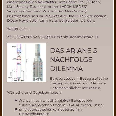
einem speziellen Newsletter unter dem Titel „16 Jahre
Mars Society Deutschland und ARCHIMEDES“
Vergangenheit und Zukunft der Mars Society
Deutschland und ihr Projekts ARCHIMEDES vorzustellen.
Dieser Newsletter kann heruntergeladen werden.
Rückblick
Weiterlesen …
und
27.11.2014 13:07
von Jürgen Herholz (Kommentare: 0)
Aussichten-
16
Jahre
DAS ARIANE 5
Mars
Society
NACHFOLGE
Deutschland
mit
DILEMMA
ihrem
Projekt
Europa steckt in Bezug auf seine
ARCHIMEDES
Trägerpolitik in einem Dilemma
unterschiedlicher Interessen,
Wünsche und Gegebenheiten:
Wunsch nach Unabhängigkeit Europas von
außereuropäischen Trägern (USA, Russland, China)
Erhalt europäischer Kompetenzen im
Triebwerksbereich