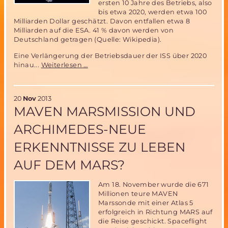
ersten 10 Jahre des Betriebs, also
bis etwa 2020, werden etwa 100
Milliarden Dollar geschätzt. Davon entfallen etwa 8
Milliarden auf die ESA. 41 % davon werden von
Deutschland getragen (Quelle: Wikipedia).
Eine Verlängerung der Betriebsdauer der ISS über 2020
Die
hinau...
Weiterlesen …
ISS-
ein
Wegbereiter
20
Nov
2013
zukünftiger
MAVEN MARSMISSION UND
bemannter
interplanetarer
ARCHIMEDES-NEUE
Missionen?
ERKENNTNISSE ZU LEBEN
AUF DEM MARS?
Am 18. November wurde die 671
Millionen teure MAVEN
Marssonde mit einer Atlas 5
erfolgreich in Richtung MARS auf
die Reise geschickt. Spaceflight