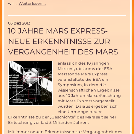
Kein
will...
Weiterlesen …
Konsens
über
den
05
Dez
2013
zukünftigen
10 JAHRE MARS EXPRESS-
europäischen
Träger.
NEUE ERKENNTNISSE ZUR
VERGANGENHEIT DES MARS
anlässlich des 10 jährigen
Missionsjubiläums der ESA
Marssonde Mars Express
veranstaltete die ESA ein
Symposium, in dem die
wissenschaftlichen Ergebnisse
aus 10 Jahren Marserforschung
mit Mars Express vorgestellt
wurden. Daraus ergeben sich
eine Unmenge neuer
Erkenntnisse zu der „Geschichte“ des Mars seit seiner
Entstehung vor fast 5 Milliarden Jahren.
Mit immer neuen Erkenntnissen zur Vergangenheit des