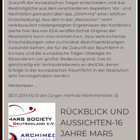
Zukunft der europäischen Träger entschieden und das
Bestmögliche aus den verschiedenen Aspekten, Vor- und
Nachteilen gemacht über das „Dilemma“ einer solchen
Entscheidung). Aus den in der „Resolution“ recht
verklausuliert niedergelegten Ergebnissen der Konferenz
(siehe hier das von ESA veröffentlichte Original der
Resolution) kann man entnehmen, dass weitreichende
Entscheidungen oder zumindest Absichtserklärungen
zustande kamen, die für die Zukunft der Raumfahrt in
Europa und die europäische Träger-Strategie im
Besonderen von großer Bedeutung sind. Das ist
gleichzeitig ein Vertrauensbeweis an die ESA, deren
Erfolge in der europäischen Raumfahrt in der Resolution
sehr hervorgehoben werden.
ESA
Weiterlesen …
Ministerrat
30.11.2014 15:13
von Jürgen Herholz (Kommentare: 0)
entscheidet
über
Zukunft
RÜCKBLICK UND
der
europäischen
AUSSICHTEN-16
Träger
JAHRE MARS