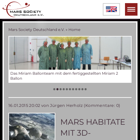
Mars Society Deutschland e.V.
»
Home
m fertiggestellten Miriam 2
Verschiedene Phasen der Miriam 2 Bal
Tes
Der
Die
Tes
50 
Die
(an
US
•
•
•
•
•
•
•
•
•
•
•
16.01.2015 20:02
von Jürgen Herholz (Kommentare: 0)
MARS HABITATE
MIT 3D-