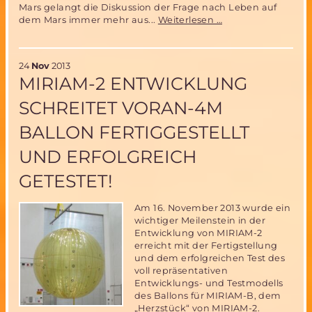
Mars gelangt die Diskussion der Frage nach Leben auf
10
dem Mars immer mehr aus...
Weiterlesen …
Jahre
Mars
Express-
24
Nov
2013
neue
MIRIAM-2 ENTWICKLUNG
Erkenntnisse
zur
SCHREITET VORAN-4M
Vergangenheit
des
BALLON FERTIGGESTELLT
Mars
UND ERFOLGREICH
GETESTET!
Am 16. November 2013 wurde ein
wichtiger Meilenstein in der
Entwicklung von MIRIAM-2
erreicht mit der Fertigstellung
und dem erfolgreichen Test des
voll repräsentativen
Entwicklungs- und Testmodells
des Ballons für MIRIAM-B, dem
„Herzstück“ von MIRIAM-2.