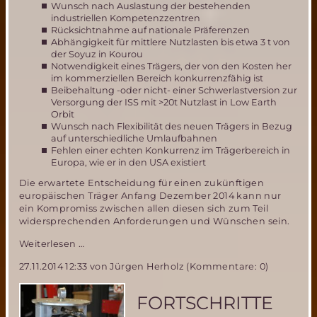
Wunsch nach Auslastung der bestehenden
industriellen Kompetenzzentren
Rücksichtnahme auf nationale Präferenzen
Abhängigkeit für mittlere Nutzlasten bis etwa 3 t von
der Soyuz in Kourou
Notwendigkeit eines Trägers, der von den Kosten her
im kommerziellen Bereich konkurrenzfähig ist
Beibehaltung -oder nicht- einer Schwerlastversion zur
Versorgung der ISS mit >20t Nutzlast in Low Earth
Orbit
Wunsch nach Flexibilität des neuen Trägers in Bezug
auf unterschiedliche Umlaufbahnen
Fehlen einer echten Konkurrenz im Trägerbereich in
Europa, wie er in den USA existiert
Die erwartete Entscheidung für einen zukünftigen
europäischen Träger Anfang Dezember 2014 kann nur
ein Kompromiss zwischen allen diesen sich zum Teil
widersprechenden Anforderungen und Wünschen sein.
Das
Weiterlesen …
Ariane
27.11.2014 12:33
von Jürgen Herholz (Kommentare: 0)
5
Nachfolge
Dilemma
FORTSCHRITTE