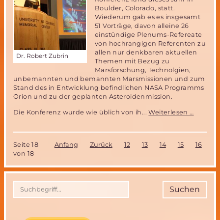
Boulder, Colorado, statt.
Wiederum gab es es insgesamt
51 Vorträge, davon alleine 26
einstündige Plenums-Refereate
von hochrangigen Referenten zu
allen nur denkbaren aktuellen
Dr. Robert Zubrin
Themen mit Bezug zu
Marsforschung, Technolgien,
unbemannten und bemannten Marsmissionen und zum
Stand des in Entwicklung befindlichen NASA Programms
Orion und zu der geplanten Asteroidenmission.
Neue
Die Konferenz wurde wie üblich von ih...
Weiterlesen …
Erkennt
währen
der
Seite 18
Anfang
Zurück
12
13
14
15
16
17
16.
von 18
MarsSoc
Konfer
in
Boulder
Suchen
USA