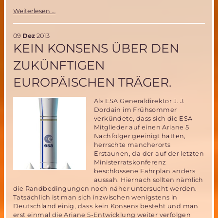
Chinesische
Weiterlesen …
Mondlandung
erfolgreich
09
Dez
2013
KEIN KONSENS ÜBER DEN
ZUKÜNFTIGEN
EUROPÄISCHEN TRÄGER.
Als ESA Generaldirektor J. J.
Dordain im Frühsommer
verkündete, dass sich die ESA
Mitglieder auf einen Ariane 5
Nachfolger geeinigt hätten,
herrschte mancherorts
Erstaunen, da der auf der letzten
Ministerratskonferenz
beschlossene Fahrplan anders
aussah. Hiernach sollten nämlich
die Randbedingungen noch näher untersucht werden.
Tatsächlich ist man sich inzwischen wenigstens in
Deutschland einig, dass kein Konsens besteht und man
erst einmal die Ariane 5-Entwicklung weiter verfolgen