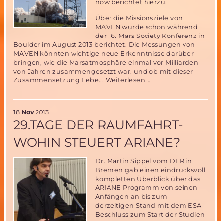
now berichtet hierzu.
Über die Missionsziele von
MAVEN wurde schon während
der 16. Mars Society Konferenz in
Boulder im August 2013 berichtet. Die Messungen von
MAVEN könnten wichtige neue Erkenntnisse darüber
bringen, wie die Marsatmosphäre einmal vor Milliarden
von Jahren zusammengesetzt war, und ob mit dieser
MAVEN
Zusammensetzung Lebe...
Weiterlesen …
Marsmission
und
ARCHIMEDES-
18
Nov
2013
Neue
29.TAGE DER RAUMFAHRT-
Erkenntnisse
zu
WOHIN STEUERT ARIANE?
Leben
auf
dem
Dr. Martin Sippel vom DLR in
Mars?
Bremen gab einen eindrucksvoll
kompletten Überblick über das
ARIANE Programm von seinen
Anfängen an bis zum
derzeitigen Stand mit dem ESA
Beschluss zum Start der Studien