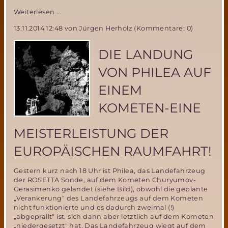
Fortschritte
Weiterlesen …
im
13.11.2014 12:48
von Jürgen Herholz (Kommentare: 0)
MIRIAM
2
Flugtestprogramm-
DIE LANDUNG
das
MSD
VON PHILEA AUF
NordTeam
stellt
EINEM
Das
Ballon-
KOMETEN-EINE
Aufblassystem
fertig
MEISTERLEISTUNG DER
EUROPÄISCHEN RAUMFAHRT!
Gestern kurz nach 18 Uhr ist Philea, das Landefahrzeug
der ROSETTA Sonde, auf dem Kometen Churyumov-
Gerasimenko gelandet (siehe Bild), obwohl die geplante
„Verankerung“ des Landefahrzeugs auf dem Kometen
nicht funktionierte und es dadurch zweimal (!)
„abgeprallt“ ist, sich dann aber letztlich auf dem Kometen
„niedergesetzt“ hat. Das Landefahrzeug wiegt auf dem