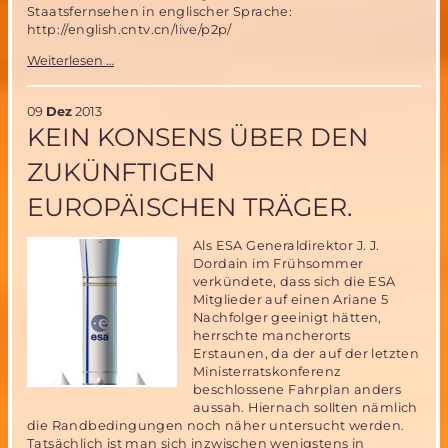
Staatsfernsehen in englischer Sprache:
http://english.cntv.cn/live/p2p/
Chinesische
Weiterlesen …
Mondlandung
erfolgreich
09
Dez
2013
KEIN KONSENS ÜBER DEN
ZUKÜNFTIGEN
EUROPÄISCHEN TRÄGER.
Als ESA Generaldirektor J. J.
Dordain im Frühsommer
verkündete, dass sich die ESA
Mitglieder auf einen Ariane 5
Nachfolger geeinigt hätten,
herrschte mancherorts
Erstaunen, da der auf der letzten
Ministerratskonferenz
beschlossene Fahrplan anders
aussah. Hiernach sollten nämlich
die Randbedingungen noch näher untersucht werden.
Tatsächlich ist man sich inzwischen wenigstens in