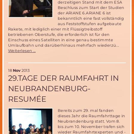
derzeitigen Stand mit dem ESA
Beschluss zum Start der Studien
der ARIANE 6.ARIANE 6 ist
bekanntlich eine fast vollständig
aus Feststoffstufen aufgebaute
Rakete, mit lediglich einer mit Flüssigtreibstoff
betriebenen Oberstufe, die erforderlich ist für den
Einschuss eines Satelliten in eine genau bestimmte
Umlaufbahn und darüberhinaus mehrfach wiederzü...
29.Tage
Weiterlesen …
der
Raumfahrt-
wohin
18
Nov
2013
steuert
29.TAGE DER RAUMFAHRT IN
ARIANE?
NEUBRANDENBURG-
RESUMÉE
Bereits zum 29. mal fanden
dieses Jahr die Raumfahrttage in
Neubrandenburg statt. Vom 8.
bis zum 10. November trafen sich
wieder Raumfahrtexperten und -