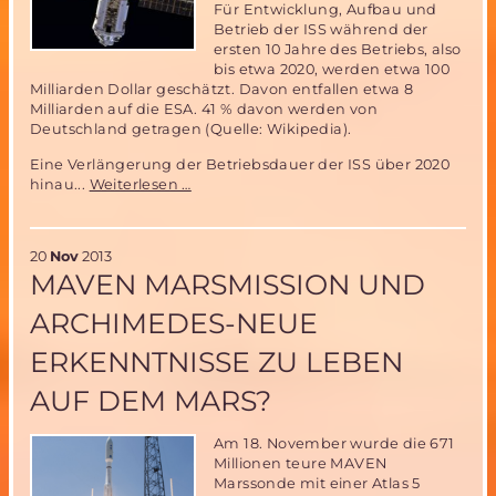
Für Entwicklung, Aufbau und
Betrieb der ISS während der
ersten 10 Jahre des Betriebs, also
bis etwa 2020, werden etwa 100
Milliarden Dollar geschätzt. Davon entfallen etwa 8
Milliarden auf die ESA. 41 % davon werden von
Deutschland getragen (Quelle: Wikipedia).
Eine Verlängerung der Betriebsdauer der ISS über 2020
Die
hinau...
Weiterlesen …
ISS-
ein
Wegbereiter
20
Nov
2013
zukünftiger
MAVEN MARSMISSION UND
bemannter
interplanetarer
ARCHIMEDES-NEUE
Missionen?
ERKENNTNISSE ZU LEBEN
AUF DEM MARS?
Am 18. November wurde die 671
Millionen teure MAVEN
Marssonde mit einer Atlas 5