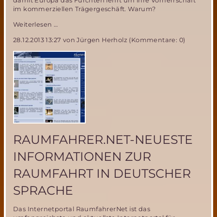
damit Europa das Fürchten lehrt um ihre Vorherrschaft
im kommerziellen Trägergeschäft. Warum?
Lehrt
Weiterlesen …
Space
28.12.2013 13:27
von Jürgen Herholz (Kommentare: 0)
X
mit
der
Falcon
9
ARIANESPACE
das
Fürchten?
RAUMFAHRER.NET-NEUESTE
INFORMATIONEN ZUR
RAUMFAHRT IN DEUTSCHER
SPRACHE
Das Internetportal RaumfahrerNet ist das