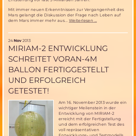
Mit immer neuen Erkenntnissen zur Vergangenheit des
Mars gelangt die Diskussion der Frage nach Leben auf
10
dem Mars immer mehr aus...
Weiterlesen …
Jahre
Mars
Express-
24
Nov
2013
neue
MIRIAM-2 ENTWICKLUNG
Erkenntnisse
zur
SCHREITET VORAN-4M
Vergangenheit
des
BALLON FERTIGGESTELLT
Mars
UND ERFOLGREICH
GETESTET!
Am 16. November 2013 wurde ein
wichtiger Meilenstein in der
Entwicklung von MIRIAM-2
erreicht mit der Fertigstellung
und dem erfolgreichen Test des
voll repräsentativen
Entwicklungs- und Testmodells