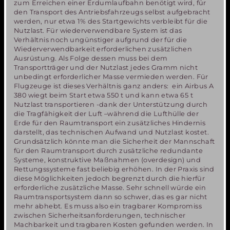
zum Erreichen einer Erdumlaufbahn benötigt wird, für
den Transport des Antriebsfahrzeugs selbst aufgebracht
werden, nur etwa 1% des Startgewichts verbleibt für die
Nutzlast. Für wiederverwendbare System ist das
Verhältnis noch ungünstiger aufgrund der für die
Wiederverwendbarkeit erforderlichen zusätzlichen
Ausrüstung. Als Folge dessen muss bei dem
Transportträger und der Nutzlast jedes Gramm nicht
unbedingt erforderlicher Masse vermieden werden. Für
Flugzeuge ist dieses Verhältnis ganz anders: ein Airbus A
380 wiegt beim Start etwa 550 t und kann etwa 65 t
Nutzlast transportieren -dank der Unterstützung durch
die Tragfähigkeit der Luft –während die Lufthülle der
Erde für den Raumtransport ein zusätzliches Hindernis
darstellt, das technischen Aufwand und Nutzlast kostet.
Grundsätzlich könnte man die Sicherheit der Mannschaft
für den Raumtransport durch zusätzliche redundante
Systeme, konstruktive Maßnahmen (overdesign) und
Rettungssysteme fast beliebig erhöhen. In der Praxis sind
diese Möglichkeiten jedoch begrenzt durch die hierfür
erforderliche zusätzliche Masse. Sehr schnell würde ein
Raumtransportsystem dann so schwer, das es gar nicht
mehr abhebt. Es muss also ein tragbarer Kompromiss
zwischen Sicherheitsanforderungen, technischer
Machbarkeit und tragbaren Kosten gefunden werden. In