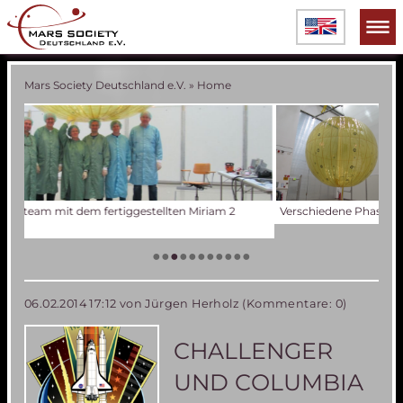
Mars Society Deutschland e.V.
»
Home
Verschiedene Phasen der Miriam 2 Ballonentwicklung
Tes
Der
Die
Tes
50 
Die
(an
US
•
•
•
•
•
•
•
•
•
•
•
06.02.2014 17:12
von Jürgen Herholz (Kommentare: 0)
CHALLENGER
UND COLUMBIA