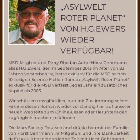
sich
„ASYLWELT
am
Raumgleiter
ROTER PLANET“
„Dream
Chaser“-
VON H.G.EWERS
nichts
von
WIEDER
HERMES
gelernt?
VERFÜGBAR!
MSD Mitglied und Perry Rhodan Autor Horst Gehrmann
alias H.G.Ewers, der im September 2013 im Alter von 83
Jahren verstorben ist, hatte exklusiv für die MSD seinen
10-teiligen Science Fiction Roman „Asylwelt Roter Planet“
exklusiv für die MSD verfasst, jedes Jahr ein zusätzliches
Kapitel ab 2003.
Wir schätzen uns glücklich, nun mit Zustimmung seiner
Familie diesen Roman wieder vollständig hier auf unserer
neuen Webseite zum Online-Lesen oder Herunterladen
zugänglich machen zu können.
Die Mars Society Deutschland drückt hiermit der Familie
von Horst Gehrmann ihr Mitgefühl und ihre Dankbarkeit
dafür aus, über eine so lange Zeit mit Horst Gehrmann