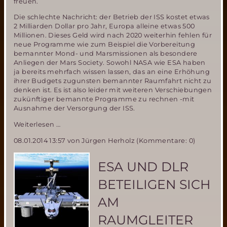
freuen.
Die schlechte Nachricht: der Betrieb der ISS kostet etwas
2 Milliarden Dollar pro Jahr, Europa alleine etwas 500
Millionen. Dieses Geld wird nach 2020 weiterhin fehlen für
neue Programme wie zum Beispiel die Vorbereitung
bemannter Mond- und Marsmissionen als besondere
Anliegen der Mars Society. Sowohl NASA wie ESA haben
ja bereits mehrfach wissen lassen, das an eine Erhöhung
ihrer Budgets zugunsten bemannter Raumfahrt nicht zu
denken ist. Es ist also leider mit weiteren Verschiebungen
zukünftiger bemannte Programme zu rechnen -mit
Ausnahme der Versorgung der ISS.
Verlängerung
Weiterlesen …
des
08.01.2014 13:57
von Jürgen Herholz (Kommentare: 0)
ISS
Betriebs
bis
ESA UND DLR
2024-
eine
BETEILIGEN SICH
gute
oder
AM
schlechte
Nachricht?
RAUMGLEITER