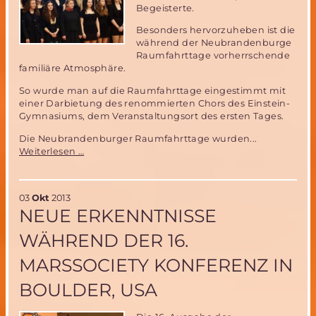
Begeisterte.
Besonders hervorzuheben ist die
während der Neubrandenburge
Raumfahrttage vorherrschende
familiäre Atmosphäre.
So wurde man auf die Raumfahrttage eingestimmt mit
einer Darbietung des renommierten Chors des Einstein-
Gymnasiums, dem Veranstaltungsort des ersten Tages.
Die Neubrandenburger Raumfahrttage wurden...
29.Tage
Weiterlesen …
der
Raumfahrt
in
03
Okt
2013
Neubrandenburg-
NEUE ERKENNTNISSE
Resumée
WÄHREND DER 16.
MARSSOCIETY KONFERENZ IN
BOULDER, USA