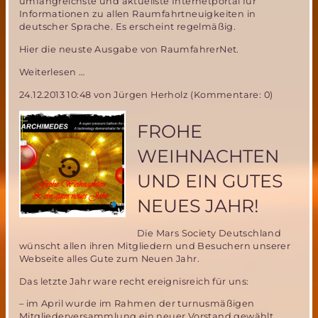
umfangreichste und aktuellste Internetportal für
Informationen zu allen Raumfahrtneuigkeiten in
deutscher Sprache. Es erscheint regelmäßig.
Hier die neuste Ausgabe von RaumfahrerNet.
Raumfahrer.net-
Weiterlesen …
Neueste
24.12.2013 10:48
von Jürgen Herholz (Kommentare: 0)
Informationen
zur
Raumfahrt
FROHE
in
deutscher
WEIHNACHTEN
Sprache
UND EIN GUTES
NEUES JAHR!
Die Mars Society Deutschland
wünscht allen ihren Mitgliedern und Besuchern unserer
Webseite alles Gute zum Neuen Jahr.
Das letzte Jahr ware recht ereignisreich für uns:
– im April wurde im Rahmen der turnusmäßigen
Mitgliederversammlung ein neuer Vorstand gewählt,