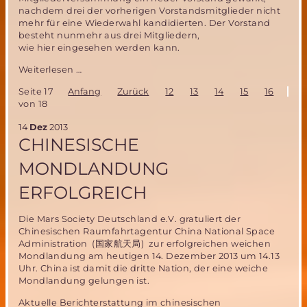
nachdem drei der vorherigen Vorstandsmitglieder nicht
mehr für eine Wiederwahl kandidierten. Der Vorstand
besteht nunmehr aus drei Mitgliedern,
wie hier eingesehen werden kann.
Frohe
Weiterlesen …
Weihnachten
Seite 17
Anfang
Zurück
12
13
14
15
16
17
und
von 18
ein
gutes
14
Dez
2013
neues
CHINESISCHE
Jahr!
MONDLANDUNG
ERFOLGREICH
Die Mars Society Deutschland e.V. gratuliert der
Chinesischen Raumfahrtagentur China National Space
Administration (国家航天局) zur erfolgreichen weichen
Mondlandung am heutigen 14. Dezember 2013 um 14.13
Uhr. China ist damit die dritte Nation, der eine weiche
Mondlandung gelungen ist.
Aktuelle Berichterstattung im chinesischen