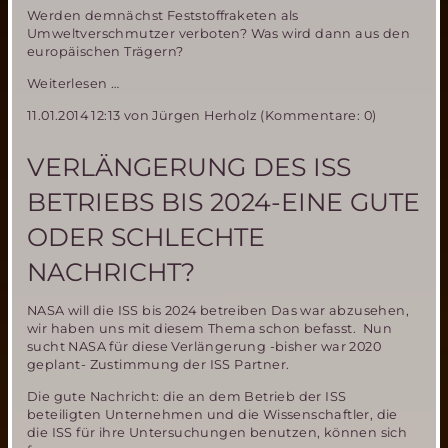
Werden demnächst Feststoffraketen als
Umweltverschmutzer verboten? Was wird dann aus den
europäischen Trägern?
ESA
Weiterlesen …
untertstützt
11.01.2014 12:13
von Jürgen Herholz (Kommentare: 0)
„Clean
Space“
Initiative-
VERLÄNGERUNG DES ISS
and
benutzt
BETRIEBS BIS 2024-EINE GUTE
selbst
Feststoffraketen
ODER SCHLECHTE
NACHRICHT?
NASA will die ISS bis 2024 betreiben Das war abzusehen,
wir haben uns mit diesem Thema schon befasst. Nun
sucht NASA für diese Verlängerung -bisher war 2020
geplant- Zustimmung der ISS Partner.
Die gute Nachricht: die an dem Betrieb der ISS
beteiligten Unternehmen und die Wissenschaftler, die
die ISS für ihre Untersuchungen benutzen, können sich