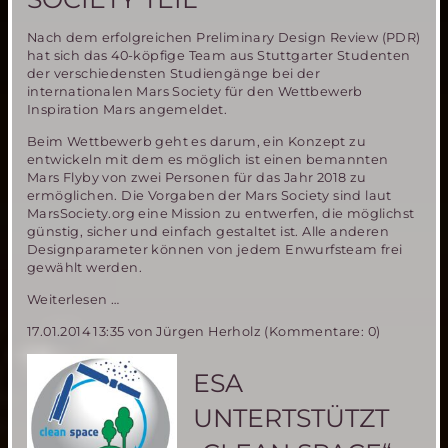
Nach dem erfolgreichen Preliminary Design Review (PDR)
hat sich das 40-köpfige Team aus Stuttgarter Studenten
der verschiedensten Studiengänge bei der
internationalen Mars Society für den Wettbewerb
Inspiration Mars angemeldet.
Beim Wettbewerb geht es darum, ein Konzept zu
entwickeln mit dem es möglich ist einen bemannten
Mars Flyby von zwei Personen für das Jahr 2018 zu
ermöglichen. Die Vorgaben der Mars Society sind laut
MarsSociety.org eine Mission zu entwerfen, die möglichst
günstig, sicher und einfach gestaltet ist. Alle anderen
Designparameter können von jedem Enwurfsteam frei
gewählt werden.
Studentische
Weiterlesen …
Gruppe
17.01.2014 13:35
von Jürgen Herholz (Kommentare: 0)
Mars18
nimmt
offiziell
ESA
an
Inspiration
UNTERTSTÜTZT
Mars
Student