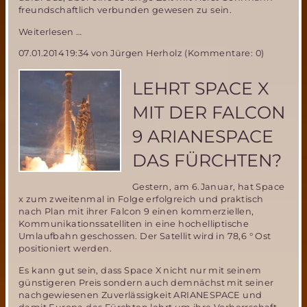
freundschaftlich verbunden gewesen zu sein.
„Asylwelt
Weiterlesen …
Roter
07.01.2014 19:34
von Jürgen Herholz (Kommentare: 0)
Planet“
von
H.G.Ewers
LEHRT SPACE X
wieder
verfügbar!
MIT DER FALCON
9 ARIANESPACE
DAS FÜRCHTEN?
Gestern, am 6.Januar, hat Space
x zum zweitenmal in Folge erfolgreich und praktisch
nach Plan mit ihrer Falcon 9 einen kommerziellen,
Kommunikationssatelliten in eine hochelliptische
Umlaufbahn geschossen. Der Satellit wird in 78,6 ° Ost
positioniert werden.
Es kann gut sein, dass Space X nicht nur mit seinem
günstigeren Preis sondern auch demnächst mit seiner
nachgewiesenen Zuverlässigkeit ARIANESPACE und