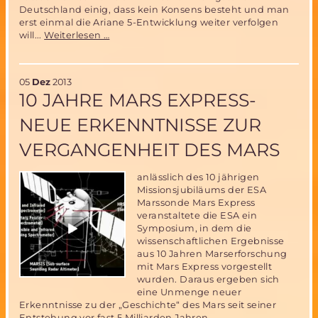
Deutschland einig, dass kein Konsens besteht und man
erst einmal die Ariane 5-Entwicklung weiter verfolgen
Kein
will...
Weiterlesen …
Konsens
über
den
05
Dez
2013
zukünftigen
10 JAHRE MARS EXPRESS-
europäischen
Träger.
NEUE ERKENNTNISSE ZUR
VERGANGENHEIT DES MARS
anlässlich des 10 jährigen
Missionsjubiläums der ESA
Marssonde Mars Express
veranstaltete die ESA ein
Symposium, in dem die
wissenschaftlichen Ergebnisse
aus 10 Jahren Marserforschung
mit Mars Express vorgestellt
wurden. Daraus ergeben sich
eine Unmenge neuer
Erkenntnisse zu der „Geschichte“ des Mars seit seiner
Entstehung vor fast 5 Milliarden Jahren.