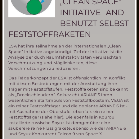
„CLEAN SPACE“
Design
Competition
INITIATIVE- AND
der
internationalen
BENUTZT SELBST
Mars
FESTSTOFFRAKETEN
Society
teil
ESA hat ihre Teilnahme an der internationalen „Clean
Space“ Initiative angekündigt. Ziel der Initiative ist die
Analyse der duch Raumfahrtaktivitäten verursachten
Verschmutzung und Möglichkeiten, diese
Verschmutzungen zu reduzieren.
Das Trägerkonzept der ESA ist offensichtlich im Konflikt
mit diesen Bestrebungen mit der Ausstattung ihrer
Träger mit Feststoffstufen. Feststoffraketen sind bekannt
als „Dreckschleudern“. So bezieht ARIANE 5 ihren
wesentlichen Startimpuls von Feststoffboostern, VEGA ist
ein reiner Feststoffträger und die geplante ARIANE 6 ist -
mit Ausnahme der Oberstufe- ebenfalls ein reiner
Feststoffträger (siehe hier). Die ebenfalls in Kourou
installierte russische Soyuz ist demgenüber eine
sauberere reine Flüssigrakete, ebenso wie der ARIANE 6
und Soyuz Konkurrent Falcon 9 von Space X.