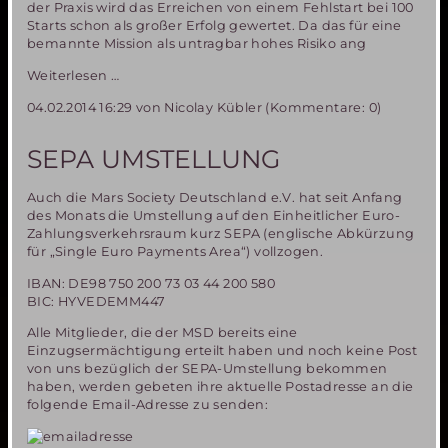
der Praxis wird das Erreichen von einem Fehlstart bei 100
Starts schon als großer Erfolg gewertet. Da das für eine
bemannte Mission als untragbar hohes Risiko ang
Challenger
Weiterlesen …
und
04.02.2014 16:29
von Nicolay Kübler (Kommentare: 0)
Columbia
Katastrophen-
Überlegungen
SEPA UMSTELLUNG
zu
zukünftigen
Auch die Mars Society Deutschland e.V. hat seit Anfang
bemannten
des Monats die Umstellung auf den Einheitlicher Euro-
Missionen
Zahlungsverkehrsraum kurz SEPA (englische Abkürzung
für „Single Euro Payments Area“) vollzogen.
IBAN: DE98 750 200 73 03 44 200 580
BIC: HYVEDEMM447
Alle Mitglieder, die der MSD bereits eine
Einzugsermächtigung erteilt haben und noch keine Post
von uns bezüglich der SEPA-Umstellung bekommen
haben, werden gebeten ihre aktuelle Postadresse an die
folgende Email-Adresse zu senden: