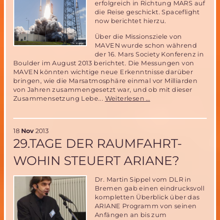
erfolgreich in Richtung MARS auf
die Reise geschickt. Spaceflight
now berichtet hierzu.
Über die Missionsziele von
MAVEN wurde schon während
der 16. Mars Society Konferenz in
Boulder im August 2013 berichtet. Die Messungen von
MAVEN könnten wichtige neue Erkenntnisse darüber
bringen, wie die Marsatmosphäre einmal vor Milliarden
von Jahren zusammengesetzt war, und ob mit dieser
MAVEN
Zusammensetzung Lebe...
Weiterlesen …
Marsmission
und
ARCHIMEDES-
18
Nov
2013
Neue
29.TAGE DER RAUMFAHRT-
Erkenntnisse
zu
WOHIN STEUERT ARIANE?
Leben
auf
dem
Dr. Martin Sippel vom DLR in
Mars?
Bremen gab einen eindrucksvoll
kompletten Überblick über das
ARIANE Programm von seinen
Anfängen an bis zum