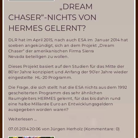
„DREAM
CHASER“-NICHTS VON
HERMES GELERNT?
DLR hat im April 2015, nach auch ESA im Januar 2014 hat
soeben angekündigt, sich an dem Projekt „Dream
Chaser“ der amerikanischen Firma Sierra
Nevada beteiligen zu wollen.
Dieses Projekt basiert auf den Studien für das Mitte der
80’er Jahre konzipiert und Anfang der 90’er Jahre wieder
eingestellte HL-20 Programm.
Die Frage, die sich stellt: hat die ESA nichts aus dem 1992
gescheiterten Programm des sehr ähnlichen
Raumgleiters HERMES gelernt, für das bis dahin rund
eine halbe Milliarde Euro an Entwicklungsgeldern
ausgegeben worden waren?
ESA
Weiterlesen …
und
07.01.2014 20:06
von Jürgen Herholz (Kommentare: 0)
DLR
beteiligen