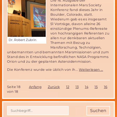
Die 16. Ausgabe der
Internationalen Mars Society
Konferenz fand dieses Jahr in
Boulder, Colorado, statt.
Wiederum gab es es insgesamt
51 Vorträge, davon alleine 26
einstündige Plenums-Refereate
von hochrangigen Referenten zu
allen nur denkbaren aktuellen
Dr. Robert Zubrin
Themen mit Bezug zu
Marsforschung, Technolgien,
unbemannten und bemannten Marsmissionen und zum
Stand des in Entwicklung befindlichen NASA Programms
Orion und zu der geplanten Asteroidenmission.
Neue
Die Konferenz wurde wie üblich von ih...
Weiterlesen …
Erkennt
währen
der
Seite 18
Anfang
Zurück
12
13
14
15
16
17
16.
von 18
MarsSoc
Konfer
in
Boulder
Suchen
USA