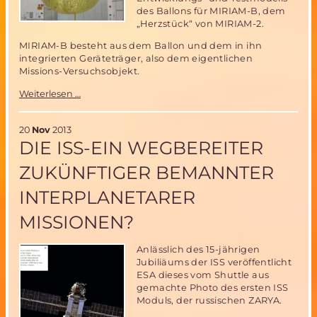
des Ballons für MIRIAM-B, dem
„Herzstück“ von MIRIAM-2.
MIRIAM-B besteht aus dem Ballon und dem in ihn
integrierten Geräteträger, also dem eigentlichen
Missions-Versuchsobjekt.
MIRIAM-
Weiterlesen …
2
Entwicklung
schreitet
20
Nov
2013
voran-
DIE ISS-EIN WEGBEREITER
4m
Ballon
ZUKÜNFTIGER BEMANNTER
fertiggestellt
und
INTERPLANETARER
erfolgreich
getestet!
MISSIONEN?
Anlässlich des 15-jährigen
Jubiliäums der ISS veröffentlicht
ESA dieses vom Shuttle aus
gemachte Photo des ersten ISS
Moduls, der russischen ZARYA.