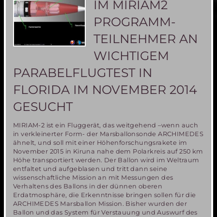
IM MIRIAM2
MIRIAM2-
Ballons
PROGRAMM-
in
ZDF
TEILNEHMER AN
u.a.
WICHTIGEM
PARABELFLUGTEST IN
FLORIDA IM NOVEMBER 2014
GESUCHT
MIRIAM-2 ist ein Fluggerät, das weitgehend –wenn auch
in verkleinerter Form- der Marsballonsonde ARCHIMEDES
ähnelt, und soll mit einer Höhenforschungsrakete im
November 2015 in Kiruna nahe dem Polarkreis auf 250 km
Höhe transportiert werden. Der Ballon wird im Weltraum
entfaltet und aufgeblasen und tritt dann seine
wissenschaftliche Mission an mit Messungen des
Verhaltens des Ballons in der dünnen oberen
Erdatmosphäre, die Erkenntnisse bringen sollen für die
ARCHIMEDES Marsballon Mission. Bisher wurden der
Ballon und das System für Verstauung und Auswurf des