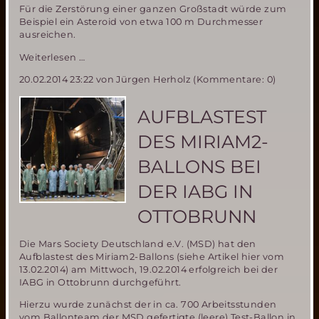
Für die Zerstörung einer ganzen Großstadt würde zum
Beispiel ein Asteroid von etwa 100 m Durchmesser
ausreichen.
ESA
Weiterlesen …
gründet
20.02.2014 23:22
von Jürgen Herholz (Kommentare: 0)
Expertengruppe
zur
Asteroidenabwehr
AUFBLASTEST
DES MIRIAM2-
BALLONS BEI
DER IABG IN
OTTOBRUNN
Die Mars Society Deutschland e.V. (MSD) hat den
Aufblastest des Miriam2-Ballons (siehe Artikel hier vom
13.02.2014) am Mittwoch, 19.02.2014 erfolgreich bei der
IABG in Ottobrunn durchgeführt.
Hierzu wurde zunächst der in ca. 700 Arbeitsstunden
vom Ballonteam der MSD gefertigte (leere) Test-Ballon in