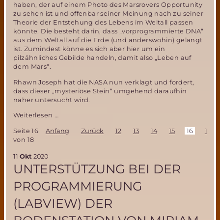
haben, der auf einem Photo des Marsrovers Opportunity
zu sehen ist und offenbar seiner Meinung nach zu seiner
Theorie der Entstehung des Lebens im Weltall passen
könnte. Die besteht darin, dass „vorprogrammierte DNA“
aus dem Weltall auf die Erde (und anderswohin) gelangt
ist. Zumindest könne es sich aber hier um ein
pilzähnliches Gebilde handeln, damit also „Leben auf
dem Mars“.
Rhawn Joseph hat die NASA nun verklagt und fordert,
dass dieser „mysteriöse Stein“ umgehend daraufhin
näher untersucht wird.
Opportunity
Weiterlesen …
Marsmission-
Seite 16
Anfang
Zurück
12
13
14
15
16
17
Übersieht
von 18
NASA
einen
11
Okt
2020
Nachweis
UNTERSTÜTZUNG BEI DER
für
Leben
PROGRAMMIERUNG
auf
dem
(LABVIEW) DER
Mars?