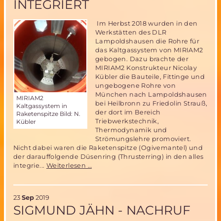
INTEGRIERT
Im Herbst 2018 wurden in den
Werkstätten des DLR
Lampoldshausen die Rohre für
das Kaltgassystem von MIRIAM2
gebogen. Dazu brachte der
MIRIAM2 Konstrukteur Nicolay
Kübler die Bauteile, Fittinge und
ungebogene Rohre von
München nach Lampoldshausen
MIRIAM2
bei Heilbronn zu Friedolin Strauß,
Kaltgassystem in
der dort im Bereich
Raketenspitze Bild: N.
Triebwerkstechnik,
Kübler
Thermodynamik und
Strömungslehre promoviert.
Nicht dabei waren die Raketenspitze (Ogivemantel) und
der darauffolgende Düsenring (Thrusterring) in den alles
MIRIAM2
integrie...
Weiterlesen …
Kaltgassystem
wurde
in
23
Sep
2019
Raketenspitze
SIGMUND JÄHN - NACHRUF
integriert