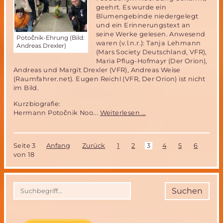
geehrt. Es wurde ein
Blumengebinde niedergelegt
und ein Erinnerungstext an
seine Werke gelesen. Anwesend
Potočnik-Ehrung (Bild:
waren (v.l.n.r.): Tanja Lehmann
Andreas Drexler)
(Mars Society Deutschland, VFR),
Maria Pflug-Hofmayr (Der Orion),
Andreas und Margit Drexler (VFR), Andreas Weise
(Raumfahrer.net). Eugen Reichl (VFR, Der Orion) ist nicht
im Bild.
Kurzbiografie:
Potočnik-
Hermann Potočnik Noo...
Weiterlesen …
Ehrung
im
Rahmen
Seite 3
Anfang
Zurück
1
2
3
4
5
6
7
der
von 18
Yuris
Night
2019
in
Suchen
Wien