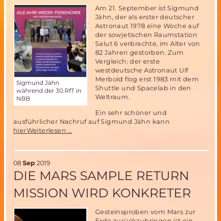
Am 21. September ist Sigmund
Jähn, der als erster deutscher
Astronaut 1978 eine Woche auf
der sowjetischen Raumstation
Salut 6 verbrachte, im Alter von
82 Jahren gestorben. Zum
Vergleich: der erste
westdeutsche Astronaut Ulf
Merbold flog erst 1983 mit dem
Sigmund Jähn
Shuttle und Spacelab in den
während der 30.RfT in
Weltraum.
NBB
Ein sehr schöner und
ausführlicher Nachruf auf Sigmund Jähn kann
Sigmund
hierWeiterlesen …
Jähn
-
Nachruf
08
Sep
2019
DIE MARS SAMPLE RETURN
MISSION WIRD KONKRETER
Gesteinsproben vom Mars zur
Erde zurückzubringen ist ein