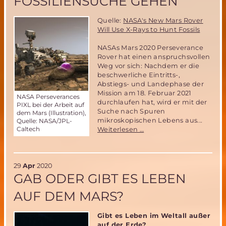
FOSSILIENSUCHE GEHEN
Quelle:
NASA's New Mars Rover
Will Use X-Rays to Hunt Fossils
NASAs Mars 2020 Perseverance
Rover hat einen anspruchsvollen
Weg vor sich: Nachdem er die
beschwerliche Eintritts-,
Abstiegs- und Landephase der
Mission am 18. Februar 2021
NASA Perseverances
durchlaufen hat, wird er mit der
PIXL bei der Arbeit auf
Suche nach Spuren
dem Mars (Illustration),
mikroskopischen Lebens aus...
Quelle: NASA/JPL-
Caltech
NASA
Weiterlesen …
Perseverence
Mars
Rover
wird
29
Apr
2020
mit
GAB ODER GIBT ES LEBEN
Röntgengerät
AUF DEM MARS?
auf
Fossiliensuche
gehen
Gibt es Leben im Weltall außer
auf der Erde?