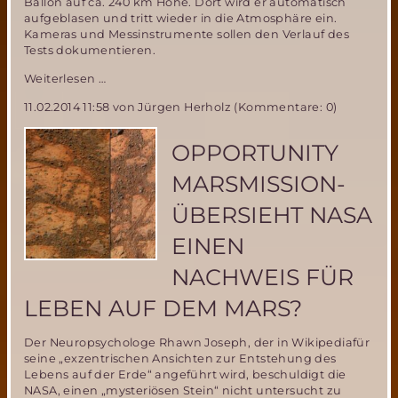
Ballon auf ca. 240 km Höhe. Dort wird er automatisch
aufgeblasen und tritt wieder in die Atmosphäre ein.
Kameras und Messinstrumente sollen den Verlauf des
Tests dokumentieren.
Wichtiger
Weiterlesen …
Marsballon-
11.02.2014 11:58
von Jürgen Herholz (Kommentare: 0)
Test
in
der
OPPORTUNITY
IABG
Ottobrunn
MARSMISSION-
am
18.
ÜBERSIEHT NASA
Februar
EINEN
NACHWEIS FÜR
LEBEN AUF DEM MARS?
Der Neuropsychologe Rhawn Joseph, der in Wikipediafür
seine „exzentrischen Ansichten zur Entstehung des
Lebens auf der Erde“ angeführt wird, beschuldigt die
NASA, einen „mysteriösen Stein“ nicht untersucht zu