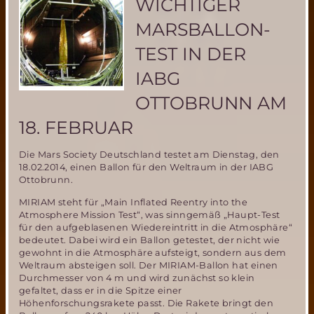
WICHTIGER
auf
dem
MARSBALLON-
Mars!!
TEST IN DER
IABG
OTTOBRUNN AM
18. FEBRUAR
Die Mars Society Deutschland testet am Dienstag, den
18.02.2014, einen Ballon für den Weltraum in der IABG
Ottobrunn.
MIRIAM steht für „Main Inflated Reentry into the
Atmosphere Mission Test“, was sinngemäß „Haupt-Test
für den aufgeblasenen Wiedereintritt in die Atmosphäre“
bedeutet. Dabei wird ein Ballon getestet, der nicht wie
gewohnt in die Atmosphäre aufsteigt, sondern aus dem
Weltraum absteigen soll. Der MIRIAM-Ballon hat einen
Durchmesser von 4 m und wird zunächst so klein
gefaltet, dass er in die Spitze einer
Höhenforschungsrakete passt. Die Rakete bringt den