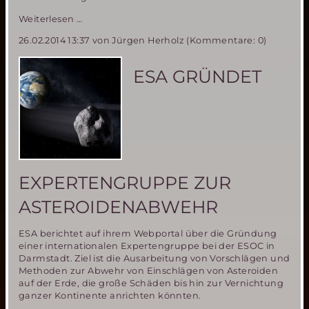
ESA
Weiterlesen …
Astronaut
26.02.2014 13:37
von Jürgen Herholz (Kommentare: 0)
verlor
im
Juli
ESA GRÜNDET
2013
fast
sein
Leben
während
eines
Weltraumausflugs
auf
EXPERTENGRUPPE ZUR
der
ISS
ASTEROIDENABWEHR
ESA berichtet auf ihrem Webportal über die Gründung
einer internationalen Expertengruppe bei der ESOC in
Darmstadt. Ziel ist die Ausarbeitung von Vorschlägen und
Methoden zur Abwehr von Einschlägen von Asteroiden
auf der Erde, die große Schäden bis hin zur Vernichtung
ganzer Kontinente anrichten könnten.