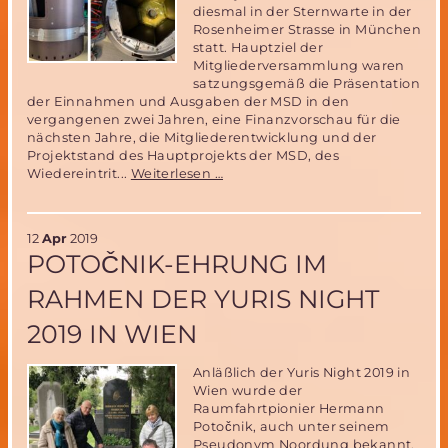
diesmal in der Sternwarte in der
Rosenheimer Strasse in München
statt. Hauptziel der
Mitgliederversammlung waren
satzungsgemäß die Präsentation
der Einnahmen und Ausgaben der MSD in den
vergangenen zwei Jahren, eine Finanzvorschau für die
nächsten Jahre, die Mitgliederentwicklung und der
Projektstand des Hauptprojekts der MSD, des
Bericht
Wiedereintrit...
Weiterlesen …
zur
MSD
Mitgliederversammlung
12
Apr
2019
2019
POTOČNIK-EHRUNG IM
RAHMEN DER YURIS NIGHT
2019 IN WIEN
Anläßlich der Yuris Night 2019 in
Wien wurde der
Raumfahrtpionier Hermann
Potočnik, auch unter seinem
Pseudonym Noordung bekannt,