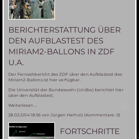
BERICHTERSTATTUNG ÜBER
DEN AUFBLASTEST DES
MIRIAM2-BALLONS IN ZDF
U.A.
Der Fernsehbericht des ZDF über den Aufblastest des
Miriam2-Ballons ist hier verfügbar.
Die Universität der Bundeswehr (UniBw) berichtet hier
über den Aufblastest.
Medienspiegel
Weiterlesen …
–
28.02.2014 18:56
von Jürgen Herholz (Kommentare: 0)
Berichterstattung
über
den
FORTSCHRITTE
Aufblastest
des