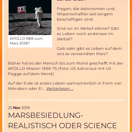
Fragen, die Astronomen und
Wissenschaftler seit langem
beschäftigen sind:
Sind wir im Weltall alleine? Gibt
es Leben noch anderswo im
APOLLO 1969-zum
Weltall?
Mars 2038?
Gab oder gibt es Leben auf dem
uns so verwandten Mars?
Bisher hat es der Mensch bis zum Mond geschafft mit der
APOLLO Mission 1969-75 (Foto: US Astronaut mit US
Flagge auf dem Mond)
Auf der Erde ist erstes Leben wahrscheinlich in Form von
Gab
Mikroben oder Ei...
Weiterlesen …
oder
Gibt
es
25
Nov
2019
Leben
MARSBESIEDLUNG-
auf
dem
REALISTISCH ODER SCIENCE
Mars?