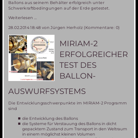
Ballons aus seinem Behälter erfolgreich unter
Schwerkraftbedingungen auf der Erde getestet.
Fortschritte
Weiterlesen …
im
28.02.2014 18:48
von Jürgen Herholz (Kommentare: 0)
MIRIAM2
Programm-
Teilnehmer
MIRIAM-2
an
wichtigem
ERFOLGREICHER
Parabelflugtest
in
TEST DES
Florida
im
BALLON-
November
2014
AUSWURFSYSTEMS
gesucht
Die Entwicklungsschwerpunkte im MIRIAM-2 Programm
sind
die Entwicklung des Ballons
die Systeme für Verstauung des Ballons in dicht
gepacktem Zustand zum Transport in den Weltraum
in einem möglichst kleinen Volumen