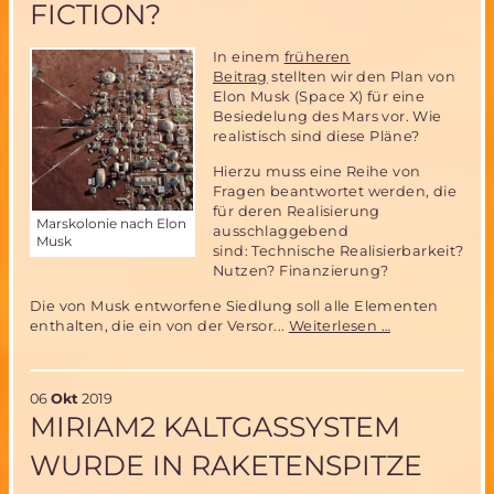
FICTION?
In einem
früheren
Beitrag
stellten wir den Plan von
Elon Musk (Space X) für eine
Besiedelung des Mars vor. Wie
realistisch sind diese Pläne?
Hierzu muss eine Reihe von
Fragen beantwortet werden, die
für deren Realisierung
Marskolonie nach Elon
ausschlaggebend
Musk
sind: Technische Realisierbarkeit?
Nutzen? Finanzierung?
Die von Musk entworfene Siedlung soll alle Elementen
Marsbesiedlu
enthalten, die ein von der Versor...
Weiterlesen …
realistisch
oder
Science
06
Okt
2019
Fiction?
MIRIAM2 KALTGASSYSTEM
WURDE IN RAKETENSPITZE