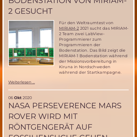
BODENSTATION VON MIRIAM-
2 GESUCHT
Für den Weltraumtest von
MIRIAM-2
2021 sucht das MIRIAM-
2 Team zwei LabView-
Programmierer zum
Programmieren der
Bodenstation. Das Bild zeigt die
MIRIAM-1 Bodenstation während
der Missionsvorbereitung in
Kiruna in Nordschweden
während der Startkampagne.
Unterstützung
Weiterlesen …
bei
der
Programmierung
06
Okt
2020
(LabView)
NASA PERSEVERENCE MARS
der
Bodenstation
ROVER WIRD MIT
von
MIRIAM-
RÖNTGENGERÄT AUF
2
gesucht