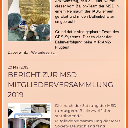
Am Samstag, den
22. Juni
, wurde
dieser vom Ballon-Team der MSD in
einem Reinraum der IABG erneut
gefaltet und in den Ballonbehälter
eingebracht.
Grund dafür sind geplante Tests des
GPS-Systems. Dieses dient der
Bahnverfolgung beim MIRIAM2-
Flugtest.
Neuer
Dabei wird...
Weiterlesen …
Einsatz
für
20
Mai
2019
den
BERICHT ZUR MSD
MIRIAM2
Engineering-
MITGLIEDERVERSAMMLUNG
Ballon
2019
Die nach der Satzung der MSD
turnusgemäß alle zwei Jahre
stattfindende
Mitgliederversammlung der Mars
Society Deutschland fand