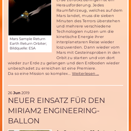
Herausforderung. Jedes
Raumfahrzeug, welches auf dem
Mars landet, muss die sieben
Minuten des Terrors überstehen
und mehrere verschiedene
Technologien nutzen um die
kinetische Energie ihrer
Mars Sample Return
interplanetaren Reise wieder
Earth Return Orbiter;
loszuwerden. Dann wieder vom
Bildquelle: ESA
Mars mit Gesteinsproben in den
Orbit zu starten und von dort
wieder zur Erde zu gelangen und den Erdboden wieder
unbeschadet zu erreichen ist eine Premiere.
Die
Da so eine Mission so komplex...
Weiterlesen …
Mars
Sample
Return
26
Jun
2019
Mission
NEUER EINSATZ FÜR DEN
wird
konkreter
MIRIAM2 ENGINEERING-
BALLON