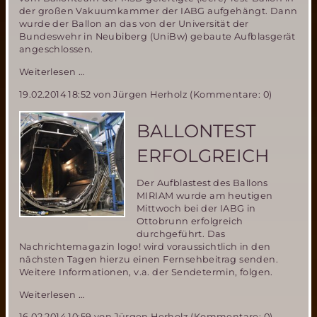
der großen Vakuumkammer der IABG aufgehängt. Dann
wurde der Ballon an das von der Universität der
Bundeswehr in Neubiberg (UniBw) gebaute Aufblasgerät
angeschlossen.
Aufblastest
Weiterlesen …
des
19.02.2014 18:52
von Jürgen Herholz (Kommentare: 0)
Miriam2-
Ballons
bei
BALLONTEST
der
IABG
ERFOLGREICH
in
Ottobrunn
Der Aufblastest des Ballons
MIRIAM wurde am heutigen
Mittwoch bei der IABG in
Ottobrunn erfolgreich
durchgeführt. Das
Nachrichtemagazin logo! wird voraussichtlich in den
nächsten Tagen hierzu einen Fernsehbeitrag senden.
Weitere Informationen, v.a. der Sendetermin, folgen.
Ballontest
Weiterlesen …
erfolgreich
16.02.2014 10:59
von Jürgen Herholz (Kommentare: 0)