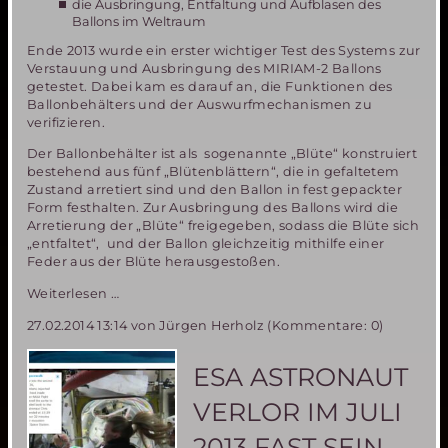
die Ausbringung, Entfaltung und Aufblasen des
Ballons im Weltraum
Ende 2013 wurde ein erster wichtiger Test des Systems zur
Verstauung und Ausbringung des MIRIAM-2 Ballons
getestet. Dabei kam es darauf an, die Funktionen des
Ballonbehälters und der Auswurfmechanismen zu
verifizieren.
Der Ballonbehälter ist als sogenannte „Blüte“ konstruiert
bestehend aus fünf „Blütenblättern“, die in gefaltetem
Zustand arretiert sind und den Ballon in fest gepackter
Form festhalten. Zur Ausbringung des Ballons wird die
Arretierung der „Blüte“ freigegeben, sodass die Blüte sich
„entfaltet“, und der Ballon gleichzeitig mithilfe einer
Feder aus der Blüte herausgestoßen.
MIRIAM-
Weiterlesen …
2
27.02.2014 13:14
von Jürgen Herholz (Kommentare: 0)
Erfolgreicher
Test
des
ESA ASTRONAUT
Ballon-
Auswurfsystems
VERLOR IM JULI
2013 FAST SEIN