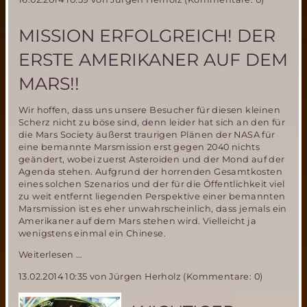
MISSION ERFOLGREICH! DER
ERSTE AMERIKANER AUF DEM
MARS!!
Wir hoffen, dass uns unsere Besucher für diesen kleinen
Scherz nicht zu böse sind, denn leider hat sich an den für
die Mars Society äußerst traurigen Plänen der NASA für
eine bemannte Marsmission erst gegen 2040 nichts
geändert, wobei zuerst Asteroiden und der Mond auf der
Agenda stehen. Aufgrund der horrenden Gesamtkosten
eines solchen Szenarios und der für die Öffentlichkeit viel
zu weit entfernt liegenden Perspektive einer bemannten
Marsmission ist es eher unwahrscheinlich, dass jemals ein
Amerikaner auf dem Mars stehen wird. Vielleicht ja
wenigstens einmal ein Chinese.
Mission
Weiterlesen …
erfolgreich!
13.02.2014 10:35
von Jürgen Herholz (Kommentare: 0)
Der
erste
Amerikaner