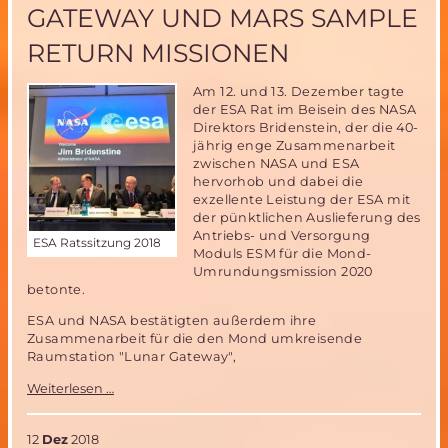
ATEWAY UND MARS SAMPLE R
ETURN MISSIONEN
Am 12. und 13. Dezember tagte
der ESA Rat im Beisein des NASA
Direktors Bridenstein, der die 40-
jährig enge Zusammenarbeit
zwischen NASA und ESA
hervorhob und dabei die
exzellente Leistung der ESA mit
der pünktlichen Auslieferung des
Antriebs- und Versorgung
ESA Ratssitzung 2018
Moduls ESM für die Mond-
Umrundungsmission 2020
betonte.
ESA und NASA bestätigten außerdem ihre
Zusammenarbeit für die den Mond umkreisende
Raumstation "Lunar Gateway",
ESA
Weiterlesen …
Rat
beschließt
Beteiligung
12
Dez
2018