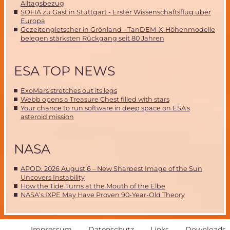
Alltagsbezug
SOFIA zu Gast in Stuttgart - Erster Wissenschaftsflug über
Europa
Gezeitengletscher in Grönland - TanDEM-X-Höhenmodelle
belegen stärksten Rückgang seit 80 Jahren
ESA TOP NEWS
ExoMars stretches out its legs
Webb opens a Treasure Chest filled with stars
Your chance to run software in deep space on ESA's
asteroid mission
NASA
APOD: 2026 August 6 – New Sharpest Image of the Sun
Uncovers Instability
How the Tide Turns at the Mouth of the Elbe
NASA’s IXPE May Have Proven 90-Year-Old Theory
Navigation
Impressum
Datenschutz
Links
Downloads