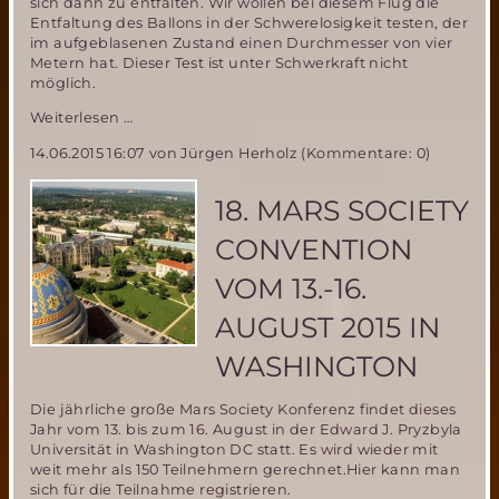
sich dann zu entfalten. Wir wollen bei diesem Flug die
Entfaltung des Ballons in der Schwerelosigkeit testen, der
im aufgeblasenen Zustand einen Durchmesser von vier
Metern hat. Dieser Test ist unter Schwerkraft nicht
möglich.
Mitfluggelegenheit
Weiterlesen …
beim
14.06.2015 16:07
von Jürgen Herholz (Kommentare: 0)
Parabelflug
der
Miriam2-
18. MARS SOCIETY
Ballonerprobung
im
CONVENTION
November
2015
VOM 13.-16.
–
noch
AUGUST 2015 IN
ein
Platz
WASHINGTON
zu
vergeben!
Die jährliche große Mars Society Konferenz findet dieses
Jahr vom 13. bis zum 16. August in der Edward J. Pryzbyla
Universität in Washington DC statt. Es wird wieder mit
weit mehr als 150 Teilnehmern gerechnet.Hier kann man
sich für die Teilnahme registrieren.