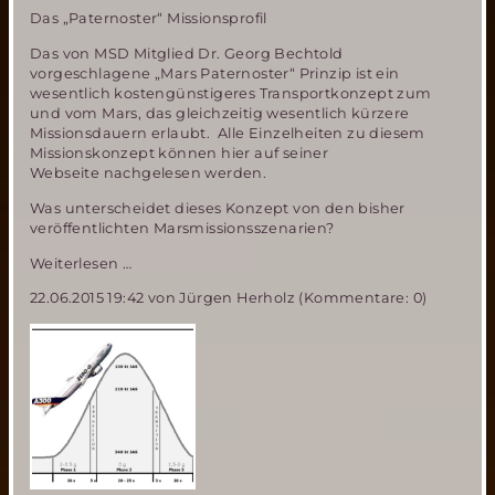
Das „Paternoster“ Missionsprofil
Das von MSD Mitglied Dr. Georg Bechtold
vorgeschlagene „Mars Paternoster“ Prinzip ist ein
wesentlich kostengünstigeres Transportkonzept zum
und vom Mars, das gleichzeitig wesentlich kürzere
Missionsdauern erlaubt. Alle Einzelheiten zu diesem
Missionskonzept können hier auf seiner
Webseite nachgelesen werden.
Was unterscheidet dieses Konzept von den bisher
veröffentlichten Marsmissionsszenarien?
Bemannte
Weiterlesen …
Marsmission
22.06.2015 19:42
von Jürgen Herholz (Kommentare: 0)
in
15
statt
32
Monaten-
das
„Paternoster“
Missionsszenario