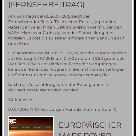
(FERNSEHBEITRAG)
Am Sonntagabend, 26.07.2015 zeigt der
Fernsehsender ServusTV in seiner Reihe „Kopernikus –
Rätsel der Galaxis“ den Beitrag „Mission Mars“ über den
NASA-Marsrover Curiosity von der Entwicklung des
mobilen Labors bis zu seiner erfolgreichen Landung auf
dem Mars.
Die Ausstrahlung ist um 22 Uhr, Wiederholungen werden
am Montag, 27.07.2015 um 01:40 und um 10:50 gesendet.
Wer ServusTV nicht direkt im Fernsehen empfangen
kann, der kann das Programm live im Internet verfolgen
als Stream unter http://www.servustv.com/at/Live
Nach der Ausstrahlung kann der Beitrag auch in
der Mediathek abgerufen werden.
Die
Weiterlesen …
Entwicklung
07.07.2015 17:07
von Jürgen Herholz (Kommentare: 0)
des
Marsrovers
Curiosity
EUROPÄISCHER
(Fernsehbeitrag)
MARS ROVER