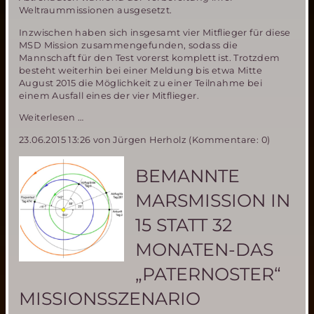
Weltraummissionen ausgesetzt.
Inzwischen haben sich insgesamt vier Mitflieger für diese
MSD Mission zusammengefunden, sodass die
Mannschaft für den Test vorerst komplett ist. Trotzdem
besteht weiterhin bei einer Meldung bis etwa Mitte
August 2015 die Möglichkeit zu einer Teilnahme bei
einem Ausfall eines der vier Mitflieger.
MIRIAM
Weiterlesen …
2
23.06.2015 13:26
von Jürgen Herholz (Kommentare: 0)
Parabelflug
Team
komplett-
BEMANNTE
weiterhin
begrenzte
MARSMISSION IN
Mitflugmöglichkeit
15 STATT 32
MONATEN-DAS
„PATERNOSTER“
MISSIONSSZENARIO