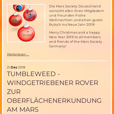
12.
Die Mars Society Deutschland
April
wünscht allen ihren Mitgliedern
in
und Freunden Frohe
Mailand
Weihnachten und einen guten
Rutsch ins Neue Jahr 2019!
Merry Christmas and a happy
New Year 2019 to all members
and friends of the Mars Society
Germany!
Frohe
Weiterlesen …
Weihnachten
2018
21
Dez
2018
TUMBLEWEED -
WINDGETRIEBENER ROVER
ZUR
OBERFLÄCHENERKUNDUNG
AM MARS