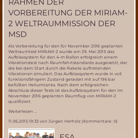
RAHMEN DER
VORBEREITUNG DER MIRIAM-
2 WELTRAUMMISSION DER
MSD
Als Vorbereitung für den für November 2016 geplanten
Weltraumtest MIRIAM-2 wurde am 29. Mai 2015 das
Aufblassystem für den 4-m Ballon erfolgreich einem
Vibrationstest nach Raumfahrtstandards ausgesetzt, der
die bei dem Start durch die Rakete auftretenden
Vibrationen simuliert. Das Aufblassystem wurde in voll
funktionsfähigem Zustand getestet mit auf 196 bar
befüllten Heliumtanks. Nach dem erfolgreichen
Abschluss dieser Tests ist das Aufblassystem für den im
November 2016 geplanten Raumflug von MIRIAM-2
qualifiziert.
Erfolgreicher
Weiterlesen …
Test
11.06.2015 19:33
von Jürgen Herholz (Kommentare: 0)
des
Ballon-
Aufblassystems
ESA