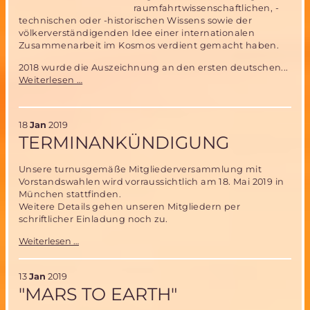
raumfahrtwissenschaftlichen, -
technischen oder -historischen Wissens sowie der
völkerverständigenden Idee einer internationalen
Zusammenarbeit im Kosmos verdient gemacht haben.
2018 wurde die Auszeichnung an den ersten deutschen...
Aufruf
Weiterlesen …
zum
Vorschlag
einer
18
Jan
2019
besonders
TERMINANKÜNDIGUNG
für
die
Raumfahrt
Unsere turnusgemäße Mitgliederversammlung mit
engagierten
Vorstandswahlen wird vorraussichtlich am 18. Mai 2019 in
Person
München stattfinden.
oder
Weitere Details gehen unseren Mitgliedern per
Gruppe
schriftlicher Einladung noch zu.
zur
Terminankündigung
Verleihung
Weiterlesen …
des
"SILBERNEN
13
Jan
2019
MERIDIANS"
"MARS TO EARTH"