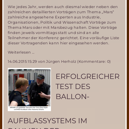
Wie jedes Jahr, werden auch diesmal wieder neben den
zahlreichen detaillierten Vorträgen zum Thema „Mars“
zahlreiche angesehene Experten aus Industrie,
Organisationen, Politik und Wissenschaft Vorträge zum
Thema Mars oder mit Marsbezug halten. Diese Vorträge
finden jeweils vormittags statt und sind an alle
Teilnehmer der Konferenz gerichtet. Eine vorläufige Liste
dieser Vortragenden kann hier eingesehen werden.
18.
Weiterlesen …
Mars
14.06.2015 15:29
von Jürgen Herholz (Kommentare: 0)
Society
Convention
vom
ERFOLGREICHER
13.-16.
August
TEST DES
2015
in
BALLON-
Washington
AUFBLASSYSTEMS IM