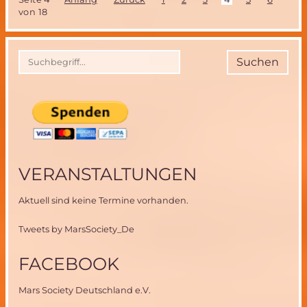
vom
von 18
26.
bis
28.
Oktober
Suchen
-
Neues
vom
Mars
VERANSTALTUNGEN
Aktuell sind keine Termine vorhanden.
Tweets by MarsSociety_De
FACEBOOK
Mars Society Deutschland e.V.