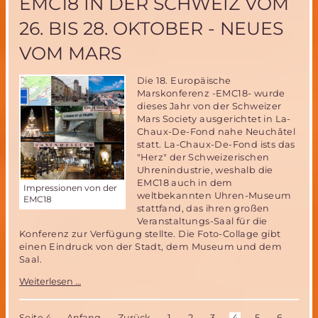
EMC18 IN DER SCHWEIZ VOM
wichtiger
Schritt
26. BIS 28. OKTOBER - NEUES
für
die
VOM MARS
Marsforschung
Die 18. Europäische
Marskonferenz -EMC18- wurde
dieses Jahr von der Schweizer
Mars Society ausgerichtet in La-
Chaux-De-Fond nahe Neuchâtel
statt. La-Chaux-De-Fond ists das
"Herz" der Schweizerischen
Uhrenindustrie, weshalb die
EMC18 auch in dem
Impressionen von der
weltbekannten Uhren-Museum
EMC18
stattfand, das ihren großen
Veranstaltungs-Saal für die
Konferenz zur Verfügung stellte. Die Foto-Collage gibt
einen Eindruck von der Stadt, dem Museum und dem
Saal.
EMC18
Weiterlesen …
in
der
Schweiz
Seite 4
Anfang
Zurück
1
2
3
4
5
6
7