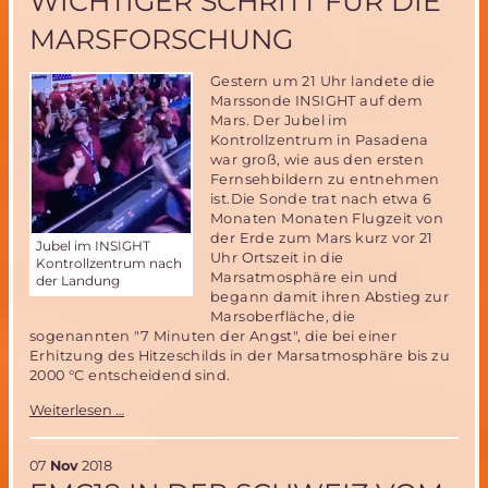
WICHTIGER SCHRITT FÜR DIE
Riesen-
Rakete
MARSFORSCHUNG
BFR
mit
Gestern um 21 Uhr landete die
Riesen-
Raumschiff
Marssonde INSIGHT auf dem
Mars. Der Jubel im
Kontrollzentrum in Pasadena
war groß, wie aus den ersten
Fernsehbildern zu entnehmen
ist.Die Sonde trat nach etwa 6
Monaten Monaten Flugzeit von
der Erde zum Mars kurz vor 21
Jubel im INSIGHT
Uhr Ortszeit in die
Kontrollzentrum nach
Marsatmosphäre ein und
der Landung
begann damit ihren Abstieg zur
Marsoberfläche, die
sogenannten "7 Minuten der Angst", die bei einer
Erhitzung des Hitzeschilds in der Marsatmosphäre bis zu
2000 °C entscheidend sind.
INSIGHT
Weiterlesen …
auf
dem
Mars-
07
Nov
2018
ein