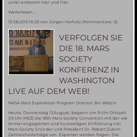
unter anderem hier und hier.
18.
Weiterlesen …
Mars
13.08.2015 16:20
von Jürgen Herholz (Kommentare: 0)
Society
Konferenz:
Das
VERFOLGEN SIE
Mars
One
DIE 18. MARS
Projekt
zur
SOCIETY
Besiedlung
des
KONFERENZ IN
Mars
ist
WASHINGTON
nicht
LIVE AUF DEM WEB!
machbar!
NASA Mars Exploration Program Director Jim Watzin
Heute, Donnerstag 13.August, begann um 9 Uhr Ortszeit
(15 Uhr MEZ) die 18th Mars Society Convention mit der wie
immer engagierten und kurzweiligen Einführung von
Mars Society Gründer und Präsident Dr. Robert Zubrin.
ZahlreicheVorträge von Experten werden folgen. Die