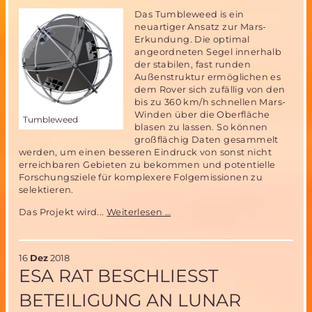
Das Tumbleweed is ein
neuartiger Ansatz zur Mars-
Erkundung. Die optimal
angeordneten Segel innerhalb
der stabilen, fast runden
Außenstruktur ermöglichen es
dem Rover sich zufällig von den
bis zu 360 km/h schnellen Mars-
Winden über die Oberfläche
Tumbleweed
blasen zu lassen. So können
großflächig Daten gesammelt
werden, um einen besseren Eindruck von sonst nicht
erreichbaren Gebieten zu bekommen und potentielle
Forschungsziele für komplexere Folgemissionen zu
selektieren.
Tumbleweed
Das Projekt wird...
Weiterlesen …
-
Windgetriebener
Rover
16
Dez
2018
zur
ESA RAT BESCHLIESST B
Oberflächenerkundung
am
ETEILIGUNG AN LUNAR G
Mars