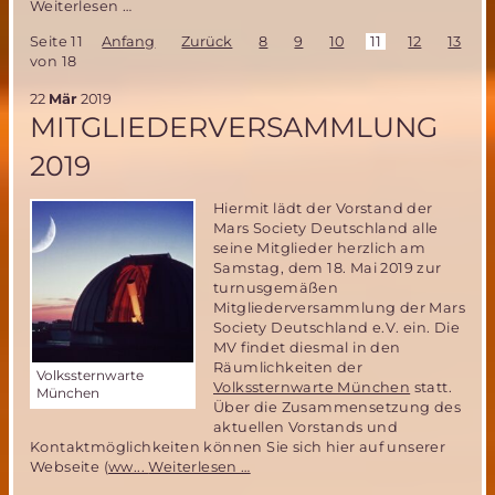
ESA
Weiterlesen …
Astronautin
Seite 11
Anfang
Zurück
8
9
10
11
12
13
1
nach
von 18
6
Monaten
22
Mär
2019
auf
MITGLIEDERVERSAMMLUNG
der
ISS
2019
zurück
auf
der
Hiermit lädt der Vorstand der
ERDE
Mars Society Deutschland alle
seine Mitglieder herzlich am
Samstag, dem 18. Mai 2019 zur
turnusgemäßen
Mitgliederversammlung der Mars
Society Deutschland e.V. ein. Die
MV findet diesmal in den
Räumlichkeiten der
Volkssternwarte
Volkssternwarte München
statt.
München
Über die Zusammensetzung des
aktuellen Vorstands und
Kontaktmöglichkeiten können Sie sich hier auf unserer
Mitgliederversammlung
Webseite (
ww...
Weiterlesen …
2019