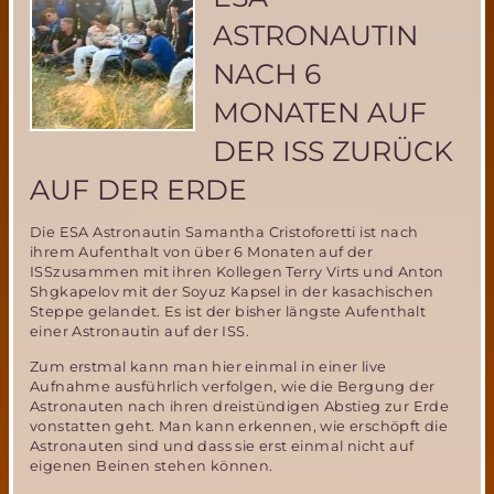
im
Rahmen
ASTRONAUTIN
der
Vorbereitung
NACH 6
der
MIRIAM-
MONATEN AUF
2
Weltraummission
DER ISS ZURÜCK
der
AUF DER ERDE
MSD
Die ESA Astronautin Samantha Cristoforetti ist nach
ihrem Aufenthalt von über 6 Monaten auf der
ISSzusammen mit ihren Kollegen Terry Virts und Anton
Shgkapelov mit der Soyuz Kapsel in der kasachischen
Steppe gelandet. Es ist der bisher längste Aufenthalt
einer Astronautin auf der ISS.
Zum erstmal kann man hier einmal in einer live
Aufnahme ausführlich verfolgen, wie die Bergung der
Astronauten nach ihren dreistündigen Abstieg zur Erde
vonstatten geht. Man kann erkennen, wie erschöpft die
Astronauten sind und dass sie erst einmal nicht auf
eigenen Beinen stehen können.