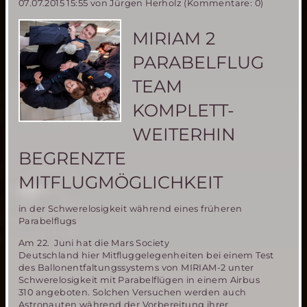
07.07.2015 15:55
von Jürgen Herholz (Kommentare: 0)
Rover
Wettbewerb
in
MIRIAM 2
Polen
am
PARABELFLUG
5.
und
TEAM
6.
September
KOMPLETT-
2015
WEITERHIN
BEGRENZTE
MITFLUGMÖGLICHKEIT
in der Schwerelosigkeit während eines früheren
Parabelflugs
Am 22. Juni hat die Mars Society
Deutschland hier Mitfluggelegenheiten bei einem Test
des Ballonentfaltungssystems von MIRIAM-2 unter
Schwerelosigkeit mit Parabelflügen in einem Airbus
310 angeboten. Solchen Versuchen werden auch
Astronauten während der Vorbereitung ihrer