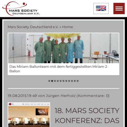
Mars Society Deutschland e.V.
»
Home
 2
Verschiedene Phasen der Miriam 2 Ballonentwicklung
Tes
Der
Die
Tes
50 
Die
(an
US
•
•
•
•
•
•
•
•
•
•
•
19.08.2015 19:49
von Jürgen Herholz (Kommentare: 0)
18. MARS SOCIETY
KONFERENZ: DAS