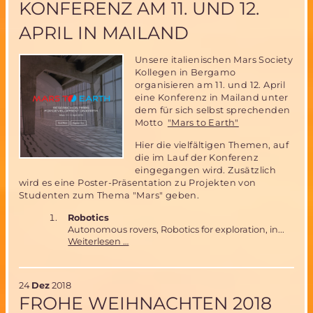
KONFERENZ AM 11. UND 12.
APRIL IN MAILAND
Unsere italienischen Mars Society
Kollegen in Bergamo
organisieren am 11. und 12. April
eine Konferenz in Mailand unter
dem für sich selbst sprechenden
Motto
"Mars to Earth"
Hier die vielfältigen Themen, auf
die im Lauf der Konferenz
eingegangen wird. Zusätzlich
wird es eine Poster-Präsentation zu Projekten von
Studenten zum Thema "Mars" geben.
Robotics
Autonomous rovers, Robotics for exploration, in...
"Mars
Weiterlesen …
To
Earth"
Konferenz
24
Dez
2018
am
FROHE WEIHNACHTEN 2018
11.
und