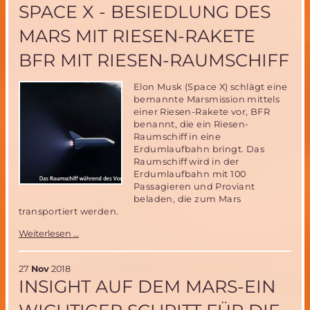
an
SPACE X - BESIEDLUNG DES
Lunar
Gateway
MARS MIT RIESEN-RAKETE
und
Mars
BFR MIT RIESEN-RAUMSCHIFF
Sample
Return
Elon Musk (Space X) schlägt eine
Missionen
bemannte Marsmission mittels
einer Riesen-Rakete vor, BFR
benannt, die ein Riesen-
Raumschiff in eine
Erdumlaufbahn bringt. Das
Raumschiff wird in der
Erdumlaufbahn mit 100
Passagieren und Proviant
beladen, die zum Mars
transportiert werden.
Space
Weiterlesen …
X
-
Besiedlung
27
Nov
2018
des
INSIGHT AUF DEM MARS-EIN
Mars
mit