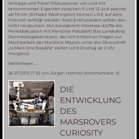
Vorträge und Panel Diskussionen von und mit
renommierten Experten zwischen 9 und 13 und abends
ab 19 Uhr (Ortszeit Washington) können LIVE auf dem
Internet verfolgt werden. Mars Enthusiasten sollten das
nicht versäumen. Von besoderem Interesse dürfte die
Paneldiskussion mit MarsOne Präsident Bas Landsdorp
Donnerstagabend sein, der sich kritischen Fragen zur
Machbarkeit der MarsOne Mission unter der Überschrift
„Is Mars One feasible“ stellen wird (Freitag ab 2 Uhr
morgens).
Verfolgen
Weiterlesen …
Sie
26.07.2015 17:32
von Jürgen Herholz (Kommentare: 0)
die
18.
Mars
DIE
Society
Konferenz
ENTWICKLUNG
in
Washington
DES
Live
auf
MARSROVERS
dem
Web!
CURIOSITY