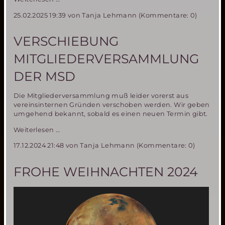
Mars
25.02.2025 19:39
von Tanja Lehmann (Kommentare: 0)
Society
Deutschland
im
VERSCHIEBUNG
Radio
MITGLIEDERVERSAMMLUNG
DER MSD
Die Mitgliederversammlung muß leider vorerst aus
vereinsinternen Gründen verschoben werden. Wir geben
umgehend bekannt, sobald es einen neuen Termin gibt.
Verschiebung
Weiterlesen …
Mitgliederversammlung
17.12.2024 21:48
von Tanja Lehmann (Kommentare: 0)
der
MSD
FROHE WEIHNACHTEN 2024