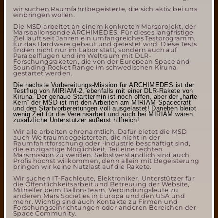
wir suchen Raumfahrtbegeisterte, die sich aktiv bei uns
einbringen wollen.
Die MSD arbeitet an einem konkreten Marsprojekt, der
Marsballonsonde ARCHIMEDES. Für dieses langfristige
Ziel läuft seit Jahren ein umfangreiches Testprogramm,
für das Hardware gebaut und getestet wird. Diese Tests
finden nicht nur im Labor statt, sondern auch auf
Parabelflügen und im Weltraum mit DLR-
Forschungsraketen, die von der European Space and
Sounding Rocket Range im schwedischen Kiruna
gestartet werden.
Die nächste Vorbereitungs-Mission für ARCHIMEDES ist der
Testflug von MIRIAM-2, ebenfalls mit einer DLR-Rakete von
Kiruna. Der genaue Starttermin ist noch offen, aber der „harte
Kern“ der MSD ist mit den Arbeiten am MIRIAM-Spacecraft
und den Startvorbereitungen voll ausgelastet! Daneben bleibt
wenig Zeit für die Vereinsarbeit und auch bei MIRIAM wären
zusätzliche Unterstützer äußerst hilfreich!
Wir alle arbeiten ehrenamtlich. Dafür bietet die MSD
auch Weltraumbegeisterten, die nicht in der
Raumfahrtforschung oder -industrie beschäftigt sind,
die einzigartige Möglichkeit, Teil einer echten
Marsmission zu werden. Selbstverständlich sind auch
Profis höchst willkommen, denn allein mit Begeisterung
bringen wir keine Nutzlast auf die Rakete.
Wir suchen IT-Fachleute, Elektroniker, Unterstützer für
die Öffentlichkeitsarbeit und Betreuung der Website,
Mithelfer beim Ballon-Team, Verbindungsleute zu
anderen Mars Societies in Europa und den USA und
mehr. Wichtig sind auch Kontakte zu Firmen und
Forschungseinrichtungen oder anderen Bereichen der
Space Community.