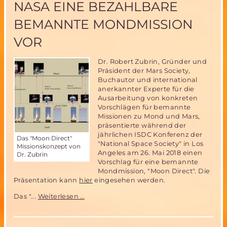
NASA EINE BEZAHLBARE
der
Bundeswehr
BEMANNTE MONDMISSION
München
VOR
Dr. Robert Zubrin, Gründer und
Präsident der Mars Society,
Buchautor und international
anerkannter Experte für die
Ausarbeitung von konkreten
Vorschlägen für bemannte
Missionen zu Mond und Mars,
präsentierte während der
jährlichen ISDC Konferenz der
Das "Moon Direct"
"National Space Society" in Los
Missionskonzept von
Angeles am 26. Mai 2018 einen
Dr. Zubrin
Vorschlag für eine bemannte
Mondmission, "Moon Direct". Die
Präsentation kann
hier
eingesehen werden.
Die
Das "...
Weiterlesen …
Mars
Society
schlägt