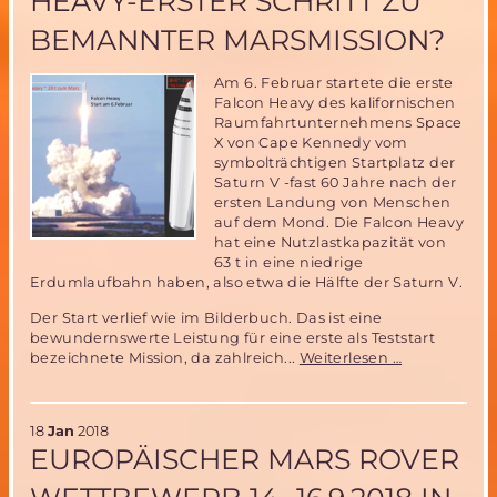
HEAVY-ERSTER SCHRITT ZU
Sch
BEMANNTER MARSMISSION?
Am 6. Februar startete die erste
Falcon Heavy des kalifornischen
Raumfahrtunternehmens Space
X von Cape Kennedy vom
symbolträchtigen Startplatz der
Saturn V -fast 60 Jahre nach der
ersten Landung von Menschen
auf dem Mond. Die Falcon Heavy
hat eine Nutzlastkapazität von
63 t in eine niedrige
Erdumlaufbahn haben, also etwa die Hälfte der Saturn V.
Der Start verlief wie im Bilderbuch. Das ist eine
bewundernswerte Leistung für eine erste als Teststart
Erster
bezeichnete Mission, da zahlreich...
Weiterlesen …
Start
einer
Falcon
18
Jan
2018
Heavy-
EUROPÄISCHER MARS ROVER
erster
Schritt
zu