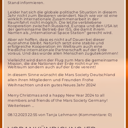
Stand informieren.
Leider hat sich die globale politische Situation in diesem
Jahr nicht zum Besseren verändert. Nach wie vor ist eine
wirklich internationale Zusammenarbeit in der
Raumfahrt nicht möglich. Die letzte verbliebene
Kooperation zwischen Russland, Europa und den USA ist
der gemeinsame Betrieb der ISS, die damit ihrem
Namen als „International Space Station“ gerecht wird.
Aber wir hoffen, dass es nicht auf Dauer bei dieser
Ausnahme bleibt. Natürlich setzt eine stabile und
erfolgreiche Kooperation im Weltraum auch eine
friedliche internationale Partnerschaft auf der Erde
voraus. Und das würde allen Menschen zugutekommen!
Vielleicht wird dann der Flug zum Mars die gemeinsame
Mission, die die Nationen der Erde nicht nur im
Weltraum sondern auch auf der Erde vereint!
In diesem Sinne wünscht die Mars Society Deutschland
allen ihren Mitgliedern und Freunden Frohe
Weihnachten und ein gutes Neues Jahr 2024!
Merry Christmas and a happy New Year 2024 to all
members and friends of the Mars Society Germany!
Frohe
Weiterlesen …
Weihnachten
08.12.2023 22:55
von Tanja Lehmann (Kommentare: 0)
2023