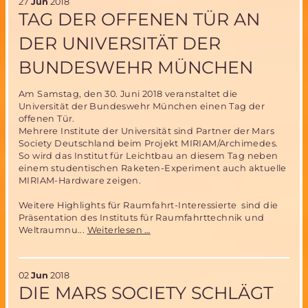
27
Jun
2018
den
TAG DER OFFENEN TÜR AN
ersten
deutschen
DER UNIVERSITÄT DER
Astronauten
im
BUNDESWEHR MÜNCHEN
All
Am Samstag, den 30. Juni 2018 veranstaltet die
Universität der Bundeswehr München einen Tag der
offenen Tür.
Mehrere Institute der Universität sind Partner der Mars
Society Deutschland beim Projekt MIRIAM/Archimedes.
So wird das Institut für Leichtbau an diesem Tag neben
einem studentischen Raketen-Experiment auch aktuelle
MIRIAM-Hardware zeigen.
Weitere Highlights für Raumfahrt-Interessierte sind die
Präsentation des Instituts für Raumfahrttechnik und
Tag
Weltraumnu...
Weiterlesen …
der
offenen
Tür
02
Jun
2018
an
DIE MARS SOCIETY SCHLÄGT
der
Universität