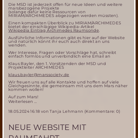
Die MSD ist jederzeit offen für neue Ideen und weitere
marsbezogene Projekte
(solange dafür keine Ressourcen von
MIRIAM/ARCHIMEDES abgezogen werden müssten).
Einen kompakten Überblick zu MIRIAM/ARCHIMEDES
bietet der einschlägige Wikipedia-Artikel
Wikipedia Eintrag Archimedes Raumsonde
.
Ausführliche Informationen gibt es hier auf der Website
und natürlich könnt ihr euch auch direkt an uns
wenden.
Wer Interesse, Fragen oder Vorschläge hat, schreibt
einfach formlos und unverbindlich eine Email an
Klaus Bayler, den 1. Vorsitzenden der MSD und
Projektleiter ARCHIMEDES
klaus.bayler@marssociety.de
Wir freuen uns auf alle Kontakte und hoffen auf viele
Gleichgesinnte, die gemeinsam mit uns dem Mars näher
kommen wollen!
Auf zum Mars!
Mitmachen
Weiterlesen …
bei
18.05.2024 16:18
von Tanja Lehmann (Kommentare: 0)
der
Mars
Society
NEUE WEBSITE MIT
Deutschland