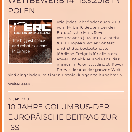
WETTBEWERB 14.-16.9.2018 IN
bemannter
POLEN
Marsmission
Wie jedes Jahr findet auch 2018
vom 14. bis 16.September der
Europäische Mars Rover
Wettbewerb (ERC18). ERC steht
für "European Rover Contest"
und ist das bedeutendste
jährliche Ereignis für alle Mars
Rover Entwickler und Fans, das
immer in Polen stattfindet. Rover
Entwickler aus der ganzen Welt
sind eingeladen, mit ihren Entwicklungen teilzunehmen.
Europäischer
Weiterlesen …
Mars
Rover
Wettbewerb
17
Jan
2018
14.-16.9.2018
10 JAHRE COLUMBUS-DER
in
Polen
EUROPÄISCHE BEITRAG ZUR
ISS