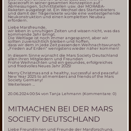
Spacecraft in seiner gesamten Konzeption auf
Abmessungen, Schnittstellen usw. der MORABA-
Raketen ausgelegt ist. Ein Wechsel des Startanbieters
und damit der Trägerrakete würde eine weitestgehende
Neukonstruktion und einen kompletten Neubau
erfordern.
Liebe Marsfreunde,
wir leben in unruhigen Zeiten und wissen nicht, was das
kommende Jahr bringt.
Die Weltlage ist noch immer angespannt, aber wir
sollten zuversichtlich bleiben und hoffen,
dass wir dem in jede Zeit passenden Weihnachtswunsch
„Frieden auf Erden“ wenigstens wieder näher kommen!
In diesem Sinne wünscht die Mars Society Deutschland
allen ihren Mitgliedern und Freunden
Frohe Weihnachten und ein gesundes, erfolgreiches
und friedvolles Neues Jahr 2025!
Merry Christmas and a healthy, successful and peaceful
New Year 2025 to all members and friends of the Mars
Society Germany!
Frohe
Weiterlesen …
Weihnachten
20.06.2024 00:54
von Tanja Lehmann (Kommentare: 0)
2024
MITMACHEN BEI DER MARS
SOCIETY DEUTSCHLAND
Liebe Freundinnen und Freunde der Marsforschung,