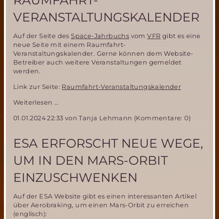
RAUMFAHRT-
VERANSTALTUNGSKALENDER
Auf der Seite des
Space-Jahrbuchs
vom
VFR
gibt es eine
neue Seite mit einem Raumfahrt-
Veranstaltungskalender. Gerne können dem Website-
Betreiber auch weitere Veranstaltungen gemeldet
werden.
Link zur Seite:
Raumfahrt-Veranstaltungskalender
Neue
Weiterlesen …
Website
01.01.2024 22:33
von Tanja Lehmann (Kommentare: 0)
mit
Raumfahrt-
Veranstaltungskalender
ESA ERFORSCHT NEUE WEGE,
UM IN DEN MARS-ORBIT
EINZUSCHWENKEN
Auf der ESA Website gibt es einen interessanten Artikel
über Aerobraking, um einen Mars-Orbit zu erreichen
(englisch):