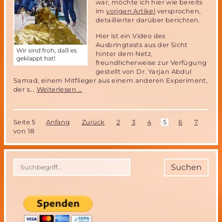
war, möchte ich hier wie bereits
im
vorigen Artikel
versprochen,
detaillierter darüber berichten.
Hier ist ein Video des
Ausbringtests aus der Sicht
Wir sind froh, daß es
hinter dem Netz,
geklappt hat!
freundlicherweise zur Verfügung
gestellt von Dr. Yarjan Abdul
Samad, einem Mitflieger aus einem anderen Experiment,
Parabelflug
der s...
Weiterlesen …
2017
-
Ergebnisse
Seite 5
Anfang
Zurück
2
3
4
5
6
7
8
von 18
Suchen