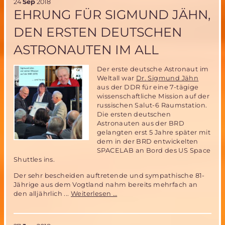
24
Sep
2018
EHRUNG FÜR SIGMUND JÄHN,
DEN ERSTEN DEUTSCHEN
ASTRONAUTEN IM ALL
Der erste deutsche Astronaut im
Weltall war
Dr. Sigmund Jähn
aus der DDR für eine 7-tägige
wissenschaftliche Mission auf der
russischen Salut-6 Raumstation.
Die ersten deutschen
Astronauten aus der BRD
gelangten erst 5 Jahre später mit
dem in der BRD entwickelten
SPACELAB an Bord des US Space
Shuttles ins.
Der sehr bescheiden auftretende und sympathische 81-
Jährige aus dem Vogtland nahm bereits mehrfach an
Ehrung
den alljährlich ...
Weiterlesen …
für
Sigmund
Jähn,