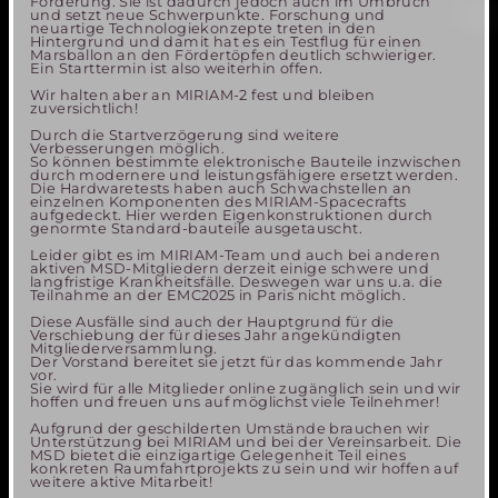
Förderung. Sie ist dadurch jedoch auch im Umbruch
und setzt neue Schwerpunkte. Forschung und
neuartige Technologiekonzepte treten in den
Hintergrund und damit hat es ein Testflug für einen
Marsballon an den Fördertöpfen deutlich schwieriger.
Ein Starttermin ist also weiterhin offen.
Wir halten aber an MIRIAM-2 fest und bleiben
zuversichtlich!
Durch die Startverzögerung sind weitere
Verbesserungen möglich.
So können bestimmte elektronische Bauteile inzwischen
durch modernere und leistungsfähigere ersetzt werden.
Die Hardwaretests haben auch Schwachstellen an
einzelnen Komponenten des MIRIAM-Spacecrafts
aufgedeckt. Hier werden Eigenkonstruktionen durch
genormte Standard-bauteile ausgetauscht.
Leider gibt es im MIRIAM-Team und auch bei anderen
aktiven MSD-Mitgliedern derzeit einige schwere und
langfristige Krankheitsfälle. Deswegen war uns u.a. die
Teilnahme an der EMC2025 in Paris nicht möglich.
Diese Ausfälle sind auch der Hauptgrund für die
Verschiebung der für dieses Jahr angekündigten
Mitgliederversammlung.
Der Vorstand bereitet sie jetzt für das kommende Jahr
vor.
Sie wird für alle Mitglieder online zugänglich sein und wir
hoffen und freuen uns auf möglichst viele Teilnehmer!
Aufgrund der geschilderten Umstände brauchen wir
Unterstützung bei MIRIAM und bei der Vereinsarbeit. Die
MSD bietet die einzigartige Gelegenheit Teil eines
konkreten Raumfahrtprojekts zu sein und wir hoffen auf
weitere aktive Mitarbeit!