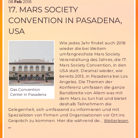
08
Feb
2018
NASA
17. MARS SOCIETY
eine
bezahlbare
CONVENTION IN PASADENA,
bemannte
Mondmission
USA
vor
Wie jedes Jahr findet auch 2018
wieder die bei Weitem
umfangreichste Mars Society
Veranstaltung des Jahres, die 17.
Mars Society Convention, in den
USA statt. Diesmal wieder, wie
bereits 2013, in Pasadena bei Los
Angeles. Die Themen der
Konferenz umfassen die ganze
Das Convention
Bandbreite von Allem was mit
Center in Pasadena
dem Mars zu tun hat und bietet
deshalb Teilnehmern die
Gelegenheit, sich umfassend zu informieren und mit
Spezialisten von Firmen und Organisationen vor Ort ins
Gespräch zu kommen. Hier die während de...
Weiterlesen
17.
…
Mars
Society