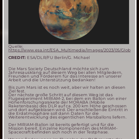
Quelle:
https://www.esa.int/ESA_Multimedia/Images/2023/05/Global_M
CREDIT:
ESA/DLR/FU Berlin/G. Michael
Die Mars Society Deutschland möchte sich zum
Jahresausklang auf diesem Weg bei allen Mitgliedern,
Freunden und Förderern für das Interesse an unserer
Arbeit und die Unterstützung bedanken!
Bis zum Mars ist es noch weit, aber wir halten an diesen
Ziel fest.
Der nächste große Schritt auf diesem Weg ist das
Flugexperiment MIRIAM-2, bei dem ein Ballon von einer
Höhenforschungsrakete der MORABA (Mobile
Raketenbasis) des DLR auf ca. 200 km Höhe geschossen
und dort aufgeblasen wird. Der anschließende Eintritt in
die Erdatmosphäre soll dann Daten für die
Weiterentwicklung des eigentlichen Marsballons liefern.
Der MIRIAM-Ballon ist bereits gefertigt und für die
Mission bereit. Einzelne Komponenten des MIRIAM-
Spacecraft befinden sich noch in der Testphase.