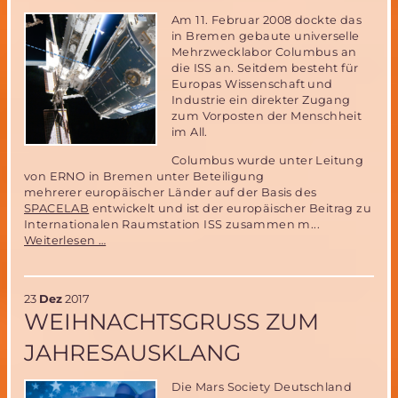
Am 11. Februar 2008 dockte das
in Bremen gebaute universelle
Mehrzwecklabor Columbus an
die ISS an. Seitdem besteht für
Europas Wissenschaft und
Industrie ein direkter Zugang
zum Vorposten der Menschheit
im All.
Columbus wurde unter Leitung
von ERNO in Bremen unter Beteiligung
mehrerer europäischer Länder auf der Basis des
SPACELAB
entwickelt und ist der europäischer Beitrag zu
Internationalen Raumstation ISS zusammen m...
10
Weiterlesen …
Jahre
COLUMBUS-
der
23
Dez
2017
europäische
WEIHNACHTSGRUSS ZUM J
Beitrag
zur
AHRESAUSKLANG
ISS
Die Mars Society Deutschland