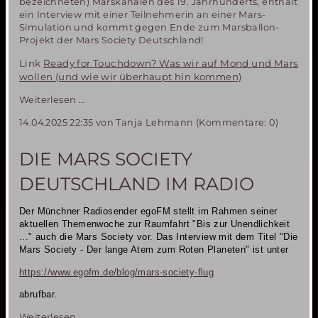
bezeichneten) Marskanälen des 19. Jahrhunderts, enthält
ein Interview mit einer Teilnehmerin an einer Mars-
Simulation und kommt gegen Ende zum Marsballon-
Projekt der Mars Society Deutschland!
Link
Ready for Touchdown? Was wir auf Mond und Mars
wollen (und wie wir überhaupt hin kommen)
Das
Weiterlesen …
Marsballon-
14.04.2025 22:35
von Tanja Lehmann (Kommentare: 0)
Projekt
der
Mars
DIE MARS SOCIETY
Society
Deutschland
DEUTSCHLAND IM RADIO
in
der
Der Münchner Radiosender egoFM stellt im Rahmen seiner
ARD-
aktuellen Themenwoche zur Raumfahrt "Bis zur Unendlichkeit
Mediathek
..."
auch die Mars Society vor. Das Interview mit dem Titel "Die
Mars Society - Der lange Atem zum Roten Planeten" ist unter
https://www.egofm.de/blog/mars-society-flug
abrufbar.
Die
Weiterlesen …