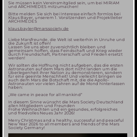
Sie müssen kein Vereinsmitglied sein, um bei MIRIAM
und ARCHIMEDES mitzumachen!
Bitte melden Sie sich bei Interesse einfach formlos bei
Klaus Bayer, unserem 1. Vorsitzenden und Projektleiter
ARCHIMEDES
klaus.bayler@marssociety.de
Liebe Marsfreunde, die Welt ist weiterhin in Unruhe und
die Zukunft ist offen!
Lassen Sie uns aber zuversichtlich bleiben und
gemeinsam hoffen, dass Feindschaft und Krieg wieder
durch Freundschaft, Partnerschaft und Frieden ersetzt
werden!
Wir sollten die Hoffnung nicht aufgeben, das die ersten
Astronauten auf dem Mars dort nicht landen um die
Überlegenheit ihrer Nation zu demonstrieren, sondern
für eine geeinte Menschheit! Und vielleicht bringen sie
auch dem Mars die Botschaft mit, die die Apollo-
Astronauten vor vielen Jahren auf de Mond hinterlassen
haben:
„We came in peace for all mankind“
In diesem Sinne wünscht die Mars Society Deutschland
allen Mitgliedern und Freunden
Frohe Weihnachten und ein gesundes, erfolgreiches
und friedvolles Neues Jahr 2026!
Merry Christmas and a healthy, successful and peaceful
New Year 2026 to all members and friends of the Mars
Society Germany!