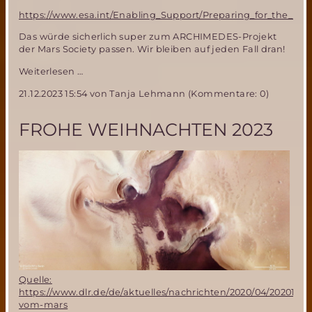
https://www.esa.int/Enabling_Support/Preparing_for_the_Fu
Das würde sicherlich super zum ARCHIMEDES-Projekt
der Mars Society passen. Wir bleiben auf jeden Fall dran!
ESA
Weiterlesen …
erforscht
21.12.2023 15:54
von Tanja Lehmann (Kommentare: 0)
neue
Wege,
um
FROHE WEIHNACHTEN 2023
in
den
Mars-
Orbit
einzuschwenken
Quelle:
https://www.dlr.de/de/aktuelles/nachrichten/2020/04/2020121
vom-mars