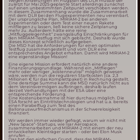
Wegen Änderungen im Flugplan des DLR musste der
zuletzt für Mai 2025 geplante Start allerdings zunächst
auf einen unbestimmten Zeitpunkt verschoben werden.
In diesem Zusammenhang wurde die Zusammenarbeit
mit dem DLR bei den Flugexperimenten neu vereinbart.
Der ursprüngliche Plan, MIRIAM-2 bei anderen
Experimenten oder dem Test einer neuen Rakete
mitfliegen zu lassen, ließ keine sichere Zeitplanung
mehr zu. Außerdem hätte eine reine
„Mitfluggelegenheit“ zwangsläufig Einschränkungen für
den MIRIAM-Testflug mit sich gebracht. Deshalb wurde
dieses Konzept schließlich aufgegeben.
Die MSD hat die Anforderungen für einen optimalen
Testflug zusammengestellt und vom DLR eine
entsprechendes Angebot erhalten. Damit wird MIRIAM-2
eine eigenständige Mission!
Eine eigene Mission erfordert natürlich eine andere
Finanzierungsgrundlage. Während ein „Mitfliegen“
mehr oder weniger „kostenneutral“ möglich gewesen
wäre, werden nun die regulären Startkosten (ca. 2,3
Millionen € für das Komplettpaket) in Rechnung gestellt.
Eine derartige Summe kann die MSD natürlich nicht aus
dem Vereinsvermögen aufbringen, deshalb laufen
derzeit Verhandlungen mit der ESA über eine
entsprechende Förderung.
Eine Kostenübernahme ist hier durchaus möglich. Die
ESA forscht an Eintrittstechnologien und hat u.a. bereits
einen Parabelflug zum Test des
Ballonauswurfmechanismus in der Schwerelosigkeit
finanziert.
Wir werden immer wieder gefragt, warum wir nicht mit
„New Space“-Startups, wie Isar Aerospace,
zusammenarbeiten und MIRIAM-2 mit einem der neu
entwickelten Kleinträger starten – oder bei Elon Musk
anrufen ...
Das hat den einfachen Grund, dass das MIRIAM-