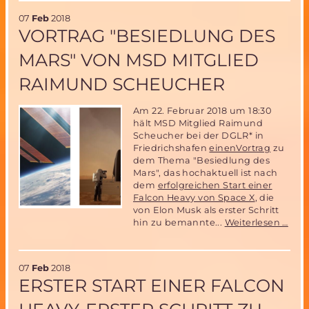
Convention
07
Feb
2018
in
VORTRAG "BESIEDLUNG DES
Pasadena,
USA
MARS" VON MSD MITGLIED
RAIMUND SCHEUCHER
Am 22. Februar 2018 um 18:30
hält MSD Mitglied Raimund
Scheucher bei der DGLR* in
Friedrichshafen
einenVortrag
zu
dem Thema "Besiedlung des
Mars", das hochaktuell ist nach
dem
erfolgreichen Start einer
Falcon Heavy von Space X
, die
von Elon Musk als erster Schritt
Vort
hin zu bemannte...
Weiterlesen …
"Bes
des
Mars
07
Feb
2018
Von
ERSTER START EINER FALCON
MS
Mitg
Rai