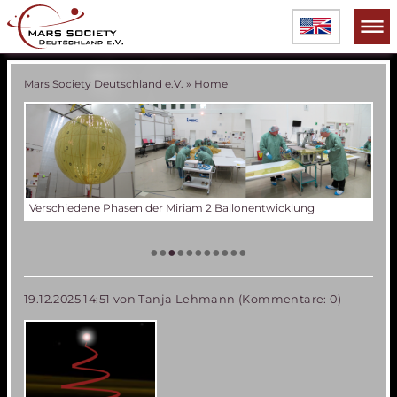
Mars Society Deutschland e.V.
»
Home
Test des Ballons in der Thermal Vakuum Kammer der IABG
Der
Die
Tes
50 
Die
(an
US
•
•
•
•
•
•
•
•
•
•
•
19.12.2025 14:51
von Tanja Lehmann (Kommentare: 0)