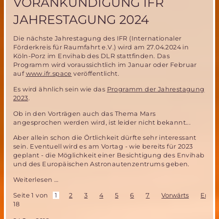
VORANKÜNDIGUNG IFR
JAHRESTAGUNG 2024
Die nächste Jahrestagung des IFR (Internationaler
Förderkreis für Raumfahrt e.V.) wird am 27.04.2024 in
Köln-Porz im Envihab des DLR stattfinden. Das
Programm wird voraussichtlich im Januar oder Februar
auf
www.ifr.space
veröffentlicht.
Es wird ähnlich sein wie das
Programm der Jahrestagung
2023
.
Ob in den Vorträgen auch das Thema Mars
angesprochen werden wird, ist leider nicht bekannt...
Aber allein schon die Örtlichkeit dürfte sehr interessant
sein. Eventuell wird es am Vortag - wie bereits für 2023
geplant - die Möglichkeit einer Besichtigung des Envihab
und des Europäischen Astronautenzentrums geben.
Vorankündigung
Weiterlesen …
IFR
Seite 1 von
1
2
3
4
5
6
7
Vorwärts
Ende
Jahrestagung
18
2024