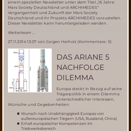
einem speziellen Newsletter unter dem Titel „16 Jahre
Mars Society Deutschland und ARCHIMEDES“
Vergangenheit und Zukunft der Mars Society
Deutschland und ihr Projekts ARCHIMEDES vorzustellen.
Dieser Newsletter kann heruntergeladen werden.
Rückblick
Weiterlesen …
und
27.11.2014 13:07
von Jürgen Herholz (Kommentare: 0)
Aussichten-
16
Jahre
DAS ARIANE 5
Mars
Society
NACHFOLGE
Deutschland
mit
DILEMMA
ihrem
Projekt
Europa steckt in Bezug auf seine
ARCHIMEDES
Trägerpolitik in einem Dilemma
unterschiedlicher Interessen,
Wünsche und Gegebenheiten:
Wunsch nach Unabhängigkeit Europas von
außereuropäischen Trägern (USA, Russland, China)
Erhalt europäischer Kompetenzen im
Triebwerksbereich