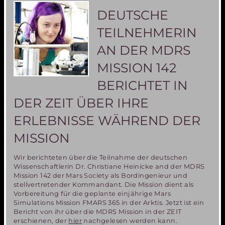
Mars-
DEUTSCHE
was
man
TEILNEHMERIN
dazu
wissen
AN DER MDRS
sollte
MISSION 142
BERICHTET IN
DER ZEIT ÜBER IHRE
ERLEBNISSE WÄHREND DER
MISSION
Wir berichteten über die Teilnahme der deutschen
Wissenschaftlerin Dr. Christiane Heinicke and der MDRS
Mission 142 der Mars Society als Bordingenieur und
stellvertretender Kommandant. Die Mission dient als
Vorbereitung für die geplante einjährige Mars
Simulations Mission FMARS 365 in der Arktis. Jetzt ist ein
Bericht von ihr über die MDRS Mission in der ZEIT
erschienen, der
hier
nachgelesen werden kann.