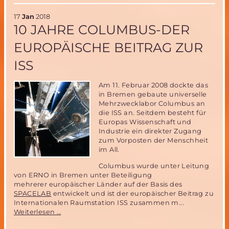
Rover
Wettbewerb
17
Jan
2018
14.-16.9.2018
10 JAHRE COLUMBUS-DER
in
Polen
EUROPÄISCHE BEITRAG ZUR
ISS
Am 11. Februar 2008 dockte das
in Bremen gebaute universelle
Mehrzwecklabor Columbus an
die ISS an. Seitdem besteht für
Europas Wissenschaft und
Industrie ein direkter Zugang
zum Vorposten der Menschheit
im All.
Columbus wurde unter Leitung
von ERNO in Bremen unter Beteiligung
mehrerer europäischer Länder auf der Basis des
SPACELAB
entwickelt und ist der europäischer Beitrag zu
Internationalen Raumstation ISS zusammen m...
10
Weiterlesen …
Jahre