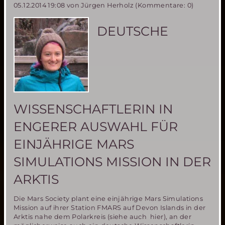
05.12.2014 19:08
von Jürgen Herholz (Kommentare: 0)
erfolgreich
getestet
DEUTSCHE
WISSENSCHAFTLERIN IN
ENGERER AUSWAHL FÜR
EINJÄHRIGE MARS
SIMULATIONS MISSION IN DER
ARKTIS
Die Mars Society plant eine einjährige Mars Simulations
Mission auf ihrer Station FMARS auf Devon Islands in der
Arktis nahe dem Polarkreis (siehe auch hier), an der