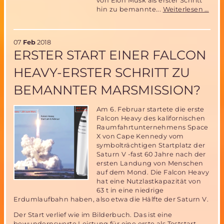
von Elon Musk als erster Schritt
Vort
hin zu bemannte...
Weiterlesen …
"Bes
des
Mars
07
Feb
2018
Von
ERSTER START EINER FALCON
MS
Mitg
HEAVY-ERSTER SCHRITT ZU
Rai
Sch
BEMANNTER MARSMISSION?
Am 6. Februar startete die erste
Falcon Heavy des kalifornischen
Raumfahrtunternehmens Space
X von Cape Kennedy vom
symbolträchtigen Startplatz der
Saturn V -fast 60 Jahre nach der
ersten Landung von Menschen
auf dem Mond. Die Falcon Heavy
hat eine Nutzlastkapazität von
63 t in eine niedrige
Erdumlaufbahn haben, also etwa die Hälfte der Saturn V.
Der Start verlief wie im Bilderbuch. Das ist eine
bewundernswerte Leistung für eine erste als Teststart