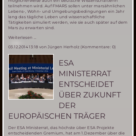
möglicherweise auch ein deutsche Wissenschaftlerin
teilnehmen wird. Auf FMARS sollen unter marsähnlichen
Lebens-, Wohn- und Umgebungsbedingungen ein Jahr
lang das tägliche Leben und wissenschaftliche
Tätigkeiten simuliert werden, wie sie auch später auf dem
Mars zu erwarten sind.
Deutsche
Weiterlesen …
Wissenschaftlerin
03.12.2014 13:18
von Jürgen Herholz (Kommentare: 0)
in
engerer
Auswahl
ESA
für
einjährige
MINISTERRAT
Mars
Simulations
ENTSCHEIDET
Mission
in
ÜBER ZUKUNFT
der
Arktis
DER
EUROPÄISCHEN TRÄGER
Der ESA Ministerrat, das höchste über ESA Projekte
entscheidenden Gremium, hat am 1.Dezember über die