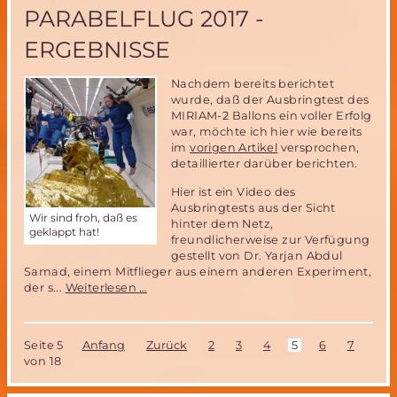
PARABELFLUG 2017 -
ERGEBNISSE
Nachdem bereits berichtet
wurde, daß der Ausbringtest des
MIRIAM-2 Ballons ein voller Erfolg
war, möchte ich hier wie bereits
im
vorigen Artikel
versprochen,
detaillierter darüber berichten.
Hier ist ein Video des
Ausbringtests aus der Sicht
Wir sind froh, daß es
hinter dem Netz,
geklappt hat!
freundlicherweise zur Verfügung
gestellt von Dr. Yarjan Abdul
Samad, einem Mitflieger aus einem anderen Experiment,
Parabelflug
der s...
Weiterlesen …
2017
-
Ergebnisse
Seite 5
Anfang
Zurück
2
3
4
5
6
7
8
von 18