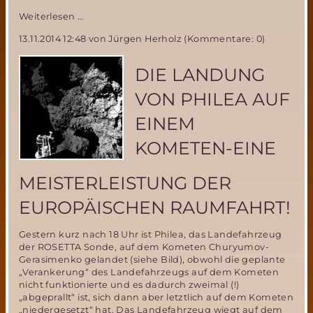
Fortschritte
Weiterlesen …
im
13.11.2014 12:48
von Jürgen Herholz (Kommentare: 0)
MIRIAM
2
Flugtestprogramm-
DIE LANDUNG
das
MSD
VON PHILEA AUF
NordTeam
stellt
EINEM
Das
Ballon-
KOMETEN-EINE
Aufblassystem
fertig
MEISTERLEISTUNG DER
EUROPÄISCHEN RAUMFAHRT!
Gestern kurz nach 18 Uhr ist Philea, das Landefahrzeug
der ROSETTA Sonde, auf dem Kometen Churyumov-
Gerasimenko gelandet (siehe Bild), obwohl die geplante
„Verankerung“ des Landefahrzeugs auf dem Kometen
nicht funktionierte und es dadurch zweimal (!)
„abgeprallt“ ist, sich dann aber letztlich auf dem Kometen
„niedergesetzt“ hat. Das Landefahrzeug wiegt auf dem