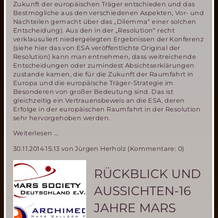
Zukunft der europäischen Träger entschieden und das
Bestmögliche aus den verschiedenen Aspekten, Vor- und
Nachteilen gemacht über das „Dilemma“ einer solchen
Entscheidung). Aus den in der „Resolution“ recht
verklausuliert niedergelegten Ergebnissen der Konferenz
(siehe hier das von ESA veröffentlichte Original der
Resolution) kann man entnehmen, dass weitreichende
Entscheidungen oder zumindest Absichtserklärungen
zustande kamen, die für die Zukunft der Raumfahrt in
Europa und die europäische Träger-Strategie im
Besonderen von großer Bedeutung sind. Das ist
gleichzeitig ein Vertrauensbeweis an die ESA, deren
Erfolge in der europäischen Raumfahrt in der Resolution
sehr hervorgehoben werden.
ESA
Weiterlesen …
Ministerrat
30.11.2014 15:13
von Jürgen Herholz (Kommentare: 0)
entscheidet
über
Zukunft
RÜCKBLICK UND
der
europäischen
AUSSICHTEN-16
Träger
JAHRE MARS