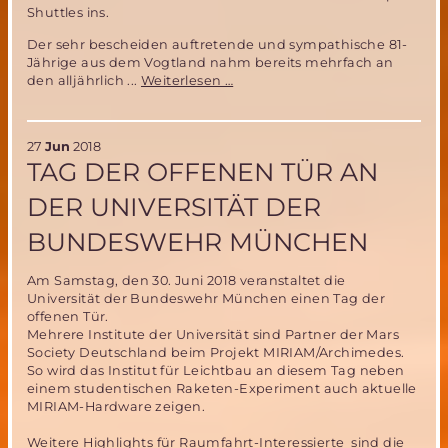
Shuttles ins.
Der sehr bescheiden auftretende und sympathische 81-
Jährige aus dem Vogtland nahm bereits mehrfach an
Ehrung
den alljährlich ...
Weiterlesen …
für
Sigmund
Jähn,
27
Jun
2018
den
TAG DER OFFENEN TÜR AN
ersten
deutschen
DER UNIVERSITÄT DER
Astronauten
im
BUNDESWEHR MÜNCHEN
All
Am Samstag, den 30. Juni 2018 veranstaltet die
Universität der Bundeswehr München einen Tag der
offenen Tür.
Mehrere Institute der Universität sind Partner der Mars
Society Deutschland beim Projekt MIRIAM/Archimedes.
So wird das Institut für Leichtbau an diesem Tag neben
einem studentischen Raketen-Experiment auch aktuelle
MIRIAM-Hardware zeigen.
Weitere Highlights für Raumfahrt-Interessierte sind die