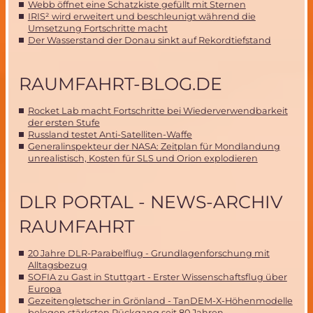
Webb öffnet eine Schatzkiste gefüllt mit Sternen
IRIS² wird erweitert und beschleunigt während die
Umsetzung Fortschritte macht
Der Wasserstand der Donau sinkt auf Rekordtiefstand
RAUMFAHRT-BLOG.DE
Rocket Lab macht Fortschritte bei Wiederverwendbarkeit
der ersten Stufe
Russland testet Anti-Satelliten-Waffe
Generalinspekteur der NASA: Zeitplan für Mondlandung
unrealistisch, Kosten für SLS und Orion explodieren
DLR PORTAL - NEWS-ARCHIV
RAUMFAHRT
20 Jahre DLR-Parabelflug - Grundlagenforschung mit
Alltagsbezug
SOFIA zu Gast in Stuttgart - Erster Wissenschaftsflug über
Europa
Gezeitengletscher in Grönland - TanDEM-X-Höhenmodelle
belegen stärksten Rückgang seit 80 Jahren