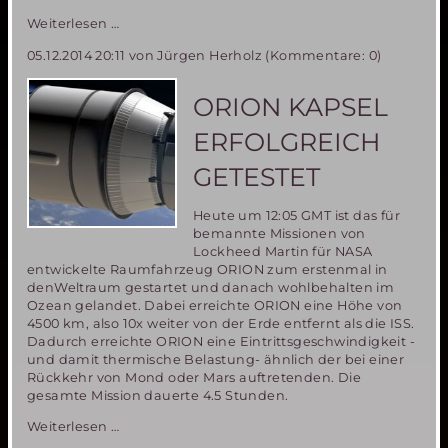
Deutsche
Weiterlesen …
Teilnehmerin
05.12.2014 20:11
von Jürgen Herholz (Kommentare: 0)
an
der
MDRS
ORION KAPSEL
Mission
142
ERFOLGREICH
berichtet
in
GETESTET
der
ZEIT
Heute um 12:05 GMT ist das für
über
bemannte Missionen von
ihre
Lockheed Martin für NASA
Erlebnisse
entwickelte Raumfahrzeug ORION zum erstenmal in
während
denWeltraum gestartet und danach wohlbehalten im
der
Ozean gelandet. Dabei erreichte ORION eine Höhe von
Mission
4500 km, also 10x weiter von der Erde entfernt als die ISS.
Dadurch erreichte ORION eine Eintrittsgeschwindigkeit -
und damit thermische Belastung- ähnlich der bei einer
Rückkehr von Mond oder Mars auftretenden. Die
gesamte Mission dauerte 4.5 Stunden.
ORION
Weiterlesen …
Kapsel