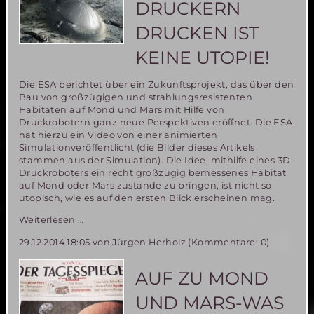
DRUCKERN
DRUCKEN IST
KEINE UTOPIE!
Die ESA berichtet über ein Zukunftsprojekt, das über den
Bau von großzügigen und strahlungsresistenten
Habitaten auf Mond und Mars mit Hilfe von
Druckrobotern ganz neue Perspektiven eröffnet. Die ESA
hat hierzu ein Video von einer animierten
Simulationveröffentlicht (die Bilder dieses Artikels
stammen aus der Simulation). Die Idee, mithilfe eines 3D-
Druckroboters ein recht großzügig bemessenes Habitat
auf Mond oder Mars zustande zu bringen, ist nicht so
utopisch, wie es auf den ersten Blick erscheinen mag.
Mars
Weiterlesen …
Habitate
29.12.2014 18:05
von Jürgen Herholz (Kommentare: 0)
mit
3D-
Druckern
AUF ZU MOND
drucken
ist
UND MARS-WAS
keine