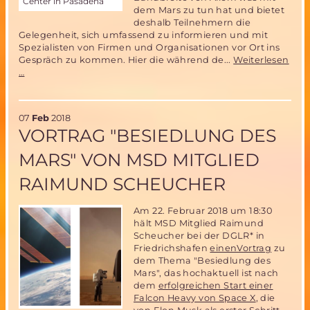
Center in Pasadena
dem Mars zu tun hat und bietet
deshalb Teilnehmern die
Gelegenheit, sich umfassend zu informieren und mit
Spezialisten von Firmen und Organisationen vor Ort ins
Gespräch zu kommen. Hier die während de...
Weiterlesen
17.
…
Mars
Society
Convention
07
Feb
2018
in
VORTRAG "BESIEDLUNG DES
Pasadena,
USA
MARS" VON MSD MITGLIED
RAIMUND SCHEUCHER
Am 22. Februar 2018 um 18:30
hält MSD Mitglied Raimund
Scheucher bei der DGLR* in
Friedrichshafen
einenVortrag
zu
dem Thema "Besiedlung des
Mars", das hochaktuell ist nach
dem
erfolgreichen Start einer
Falcon Heavy von Space X
, die