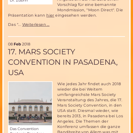
Dr. Zubrin
Vorschlag für eine bemannte
Mondmission, "Moon Direct". Die
Präsentation kann
hier
eingesehen werden.
Die
Das "...
Weiterlesen …
Mars
Society
schlägt
08
Feb
2018
NASA
17. MARS SOCIETY
eine
bezahlbare
CONVENTION IN PASADENA,
bemannte
Mondmission
USA
vor
Wie jedes Jahr findet auch 2018
wieder die bei Weitem
umfangreichste Mars Society
Veranstaltung des Jahres, die 17.
Mars Society Convention, in den
USA statt. Diesmal wieder, wie
bereits 2013, in Pasadena bei Los
Angeles. Die Themen der
Konferenz umfassen die ganze
Das Convention
Bandbreite von Allem was mit