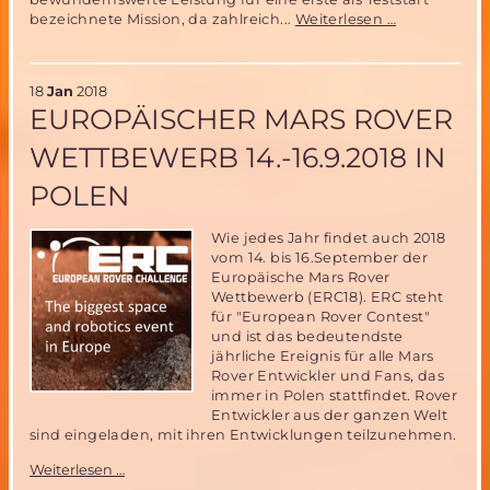
Erster
bezeichnete Mission, da zahlreich...
Weiterlesen …
Start
einer
Falcon
18
Jan
2018
Heavy-
EUROPÄISCHER MARS ROVER
erster
Schritt
WETTBEWERB 14.-16.9.2018 IN
zu
bemannter
POLEN
Marsmission
Wie jedes Jahr findet auch 2018
vom 14. bis 16.September der
Europäische Mars Rover
Wettbewerb (ERC18). ERC steht
für "European Rover Contest"
und ist das bedeutendste
jährliche Ereignis für alle Mars
Rover Entwickler und Fans, das
immer in Polen stattfindet. Rover
Entwickler aus der ganzen Welt
sind eingeladen, mit ihren Entwicklungen teilzunehmen.
Europäischer
Weiterlesen …
Mars