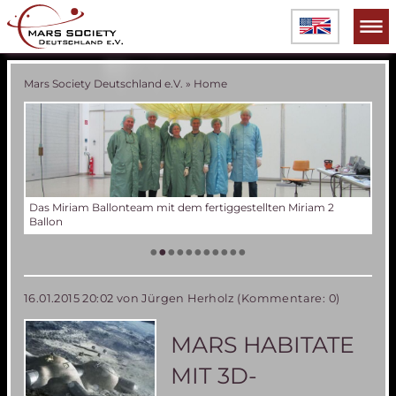
Mars Society Deutschland e.V.
»
Home
lten Miriam 2
Verschiedene Phasen der Miriam 2 Ballonentwicklung
Tes
Der
Die
Tes
50 
Die
(an
US
•
•
•
•
•
•
•
•
•
•
•
16.01.2015 20:02
von Jürgen Herholz (Kommentare: 0)
MARS HABITATE
MIT 3D-