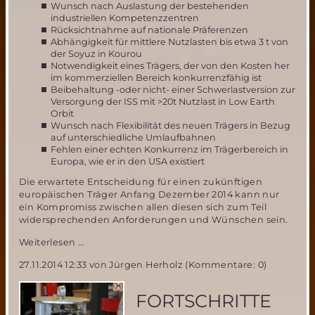
Wunsch nach Auslastung der bestehenden
industriellen Kompetenzzentren
Rücksichtnahme auf nationale Präferenzen
Abhängigkeit für mittlere Nutzlasten bis etwa 3 t von
der Soyuz in Kourou
Notwendigkeit eines Trägers, der von den Kosten her
im kommerziellen Bereich konkurrenzfähig ist
Beibehaltung -oder nicht- einer Schwerlastversion zur
Versorgung der ISS mit >20t Nutzlast in Low Earth
Orbit
Wunsch nach Flexibilität des neuen Trägers in Bezug
auf unterschiedliche Umlaufbahnen
Fehlen einer echten Konkurrenz im Trägerbereich in
Europa, wie er in den USA existiert
Die erwartete Entscheidung für einen zukünftigen
europäischen Träger Anfang Dezember 2014 kann nur
ein Kompromiss zwischen allen diesen sich zum Teil
widersprechenden Anforderungen und Wünschen sein.
Das
Weiterlesen …
Ariane
27.11.2014 12:33
von Jürgen Herholz (Kommentare: 0)
5
Nachfolge
Dilemma
FORTSCHRITTE