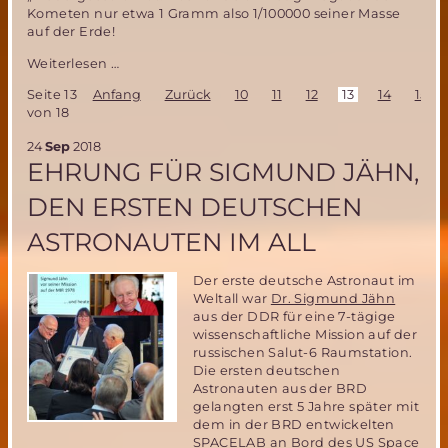
Kometen nur etwa 1 Gramm also 1/100000 seiner Masse
auf der Erde!
Die
Weiterlesen …
Landung
Seite 13
Anfang
Zurück
10
11
12
13
14
15
von
von 18
Philea
auf
24
Sep
2018
einem
EHRUNG FÜR SIGMUND JÄHN,
Kometen-
eine
DEN ERSTEN DEUTSCHEN
Meisterleistung
der
ASTRONAUTEN IM ALL
europäischen
Raumfahrt!
Der erste deutsche Astronaut im
Weltall war
Dr. Sigmund Jähn
aus der DDR für eine 7-tägige
wissenschaftliche Mission auf der
russischen Salut-6 Raumstation.
Die ersten deutschen
Astronauten aus der BRD
gelangten erst 5 Jahre später mit
dem in der BRD entwickelten
SPACELAB an Bord des US Space