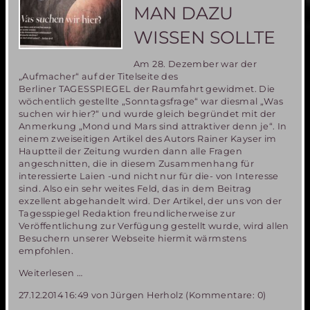
Utopie!
MAN DAZU
WISSEN SOLLTE
Am 28. Dezember war der
„Aufmacher“ auf der Titelseite des
Berliner TAGESSPIEGEL der Raumfahrt gewidmet. Die
wöchentlich gestellte „Sonntagsfrage“ war diesmal „Was
suchen wir hier?“ und wurde gleich begründet mit der
Anmerkung „Mond und Mars sind attraktiver denn je“. In
einem zweiseitigen Artikel des Autors Rainer Kayser im
Hauptteil der Zeitung wurden dann alle Fragen
angeschnitten, die in diesem Zusammenhang für
interessierte Laien -und nicht nur für die- von Interesse
sind. Also ein sehr weites Feld, das in dem Beitrag
exzellent abgehandelt wird. Der Artikel, der uns von der
Tagesspiegel Redaktion freundlicherweise zur
Veröffentlichung zur Verfügung gestellt wurde, wird allen
Besuchern unserer Webseite hiermit wärmstens
empfohlen.
Auf
Weiterlesen …
zu
27.12.2014 16:49
von Jürgen Herholz (Kommentare: 0)
Mond
und