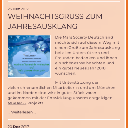
COLUMBUS-
der
23
Dez
2017
europäische
WEIHNACHTSGRUSS ZUM J
Beitrag
zur
AHRESAUSKLANG
ISS
Die Mars Society Deutschland
möchte sich auf diesem Weg mit
einem Gruß zum Jahresausklang
bei allen Unterstützern und
Freunden bedanken und ihnen
ein schönes Weihnachten und
ein gutes Neues Jahr 2018
wünschen.
Mit Unterstützung der
vielen ehrenamtlichen Mitarbeiter in und um München
und im Norden sind wir ein gutes Stück voran
gekommen mit der Entwicklung unseres ehrgeizigen
MIRIAM-2
Projekts.
Weihnachtsgruß
...
Weiterlesen …
zum
Jahresausklang
20
Dez
2017