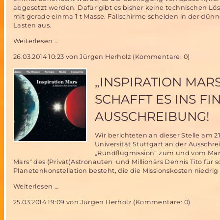
abgesetzt werden. Dafür gibt es bisher keine technischen Lö
mit gerade einma 1 t Masse. Fallschirme scheiden in der dün
Lasten aus.
Wiederverwendbare
Weiterlesen …
Raketen
26.03.2014 10:23
von Jürgen Herholz (Kommentare: 0)
für
den
Mars?
„INSPIRATION MAR
–
erste
SCHAFFT ES INS F
Stufe
der
AUSSCHREIBUNG!
Falcon
9
Wir berichteten an dieser Stelle am 
weich
Universität Stuttgart an der Ausschr
gelandet
„Rundflugmission“ zum und vom Mars 
Mars“ des (Privat)Astronauten und Millionärs Dennis Tito für s
Planetenkonstellation besteht, die die Missionskosten niedrig 
„Inspiration
Weiterlesen …
Mars“
25.03.2014 19:09
von Jürgen Herholz (Kommentare: 0)
Vorschlag
der