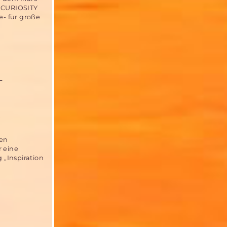
r CURIOSITY
e- für große
T
hen
r eine
„Inspiration