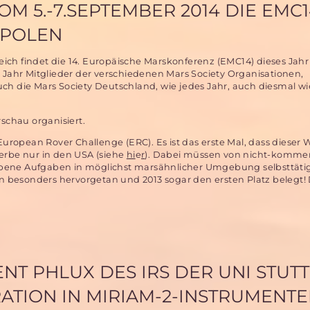
OM 5.-7.SEPTEMBER 2014 DIE EMC
 POLEN
ch findet die 14. Europäische Marskonferenz (EMC14) dieses Jahr
s Jahr Mitglieder der verschiedenen Mars Society Organisationen,
uch die Mars Society Deutschland, wie jedes Jahr, auch diesmal w
rschau organisiert.
 European Rover Challenge (ERC). Es ist das erste Mal, dass dieser
werbe nur in den USA (siehe
hi
e
r
). Dabei müssen von nicht-kommer
ebene Aufgaben in möglichst marsähnlicher Umgebung selbsttäti
ren besonders hervorgetan und 2013 sogar den ersten Platz belegt!
NT PHLUX DES IRS DER UNI STUT
RATION IN MIRIAM-2-INSTRUMENT