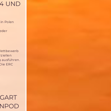
14 UND
 in Polen
ieder
 Wettbewerb
ziellen
g ausführen.
 Die ERC
TGART
ENPOD