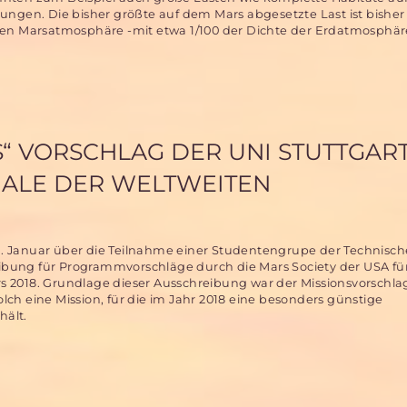
sungen. Die bisher größte auf dem Mars abgesetzte Last ist bishe
nen Marsatmosphäre -mit etwa 1/100 der Dichte der Erdatmosphär
S“ VORSCHLAG DER UNI STUTTGAR
INALE DER WELTWEITEN
21. Januar über die Teilnahme einer Studentengrupe der Technisc
eibung für Programmvorschläge durch die Mars Society der USA fü
2018. Grundlage dieser Ausschreibung war der Missionsvorschlag 
olch eine Mission, für die im Jahr 2018 eine besonders günstige
hält.