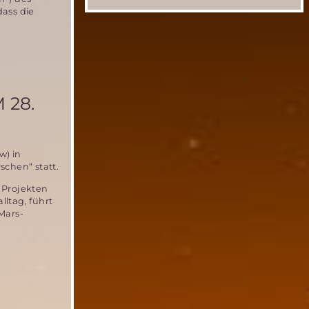
dass die
 28.
w) in
chen“ statt.
 Projekten
ltag, führt
Mars-