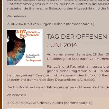
Eintrittsfahrzeugs zu erreichen, der beim Eintritt in die Ma
entstehende thermische Belastung den Hitzeschild und die Nu
Low-
Weiterlesen …
Density
25.06.2014 18:58
von Jürgen Herholz (Kommentare: 0)
Supersonic
Decelerator
(LDSD)
TAG DER OFFENEN
für
bemannte
JUNI 2014
Marsmission
–
Am kommenden Samstag, 28. Juni 201
wie
Neubiberg am Stadtrand von München
soll
das
Für Luft- und Raumfahrt-Interessier
gehen?
geben (siehe Programm, S. 8). Ein St
Sie über „seinen“ Campus und zu spannenden Luft- und Raumf
Experiment der Mars Society Deutschland e.V. (MSD).
Die UniBw ist seit vielen Jahren ein unverzichtbarer Partne
Tag
Weiterlesen …
der
13.06.2014 22:36
von Nicolay Kübler (Kommentare: 0)
offenen
Tür