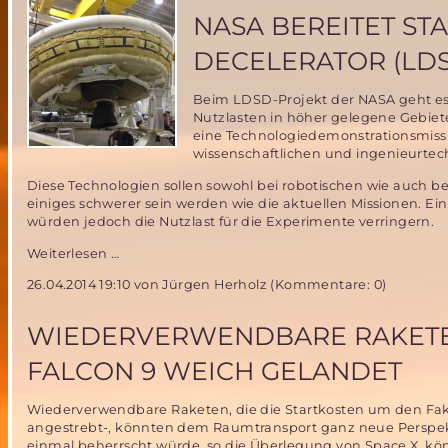
an
NASA BEREITET ST
der
UniBw
DECELERATOR (LD
München
am
Beim LDSD-Projekt der NASA geht es
28.
Nutzlasten in höher gelegene Gebiet
Juni
eine Technologiedemonstrationsmissio
2014
wissenschaftlichen und ingenieurte
Diese Technologien sollen sowohl bei robotischen wie auch
einiges schwerer sein werden wie die aktuellen Missionen. Ein
würden jedoch die Nutzlast für die Experimente verringern.
NASA
Weiterlesen …
bereitet
26.04.2014 19:10
von Jürgen Herholz (Kommentare: 0)
Start
von
Low-
WIEDERVERWENDBARE RAKETEN
Density
Supersonic
FALCON 9 WEICH GELANDET
Decelerator
(LDSD)
Wiederverwendbare Raketen, die die Startkosten um den Fak
vor
angestrebt-, könnten dem Raumtransport ganz neue Perspekt
einmal beherrscht würde, so die Überlegung von Space X, kö