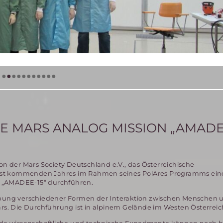
•
•
•
•
•
•
•
•
•
•
•
 MARS ANALOG MISSION „AMADEE
on der Mars Society Deutschland e.V., das Österreichische
st kommenden Jahres im Rahmen seines PolAres Programms eine 
 „AMADEE-15“ durchführen.
robung verschiedener Formen der Interaktion zwischen Menschen 
s. Die Durchführung ist in alpinem Gelände im Westen Österreic