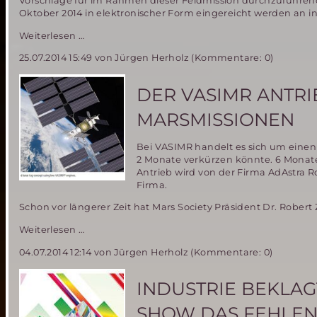
Vorschläge für im Rahmen dieser Feldmission durchzuführen
Oktober 2014 in elektronischer Form eingereicht werden an 
ÖWF
Weiterlesen …
kündigt
25.07.2014 15:49
von Jürgen Herholz (Kommentare: 0)
neue
Mars
Analog
DER VASIMR ANTRI
Mission
„AMADEE-
MARSMISSIONEN
15“
an
Bei VASIMR handelt es sich um einen
2 Monate verkürzen könnte. 6 Monat
Antrieb wird von der Firma AdAstra R
Firma.
Schon vor längerer Zeit hat Mars Society Präsident Dr. Robert
Der
Weiterlesen …
VASIMR
04.07.2014 12:14
von Jürgen Herholz (Kommentare: 0)
Antrieb
–
untauglich
INDUSTRIE BEKLA
für
bemannte
SHOW DAS FEHLEN