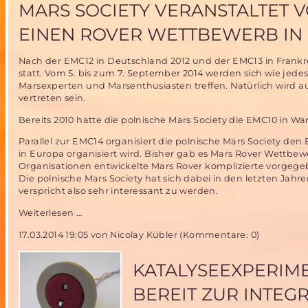
Uni
MARS SOCIETY VERANSTALTET V
Stuttgart
schafft
EINEN ROVER WETTBEWERB IN
es
ins
Nach der EMC12 in Deutschland 2012 und der EMC13 in Frankrei
Finale
statt. Vom 5. bis zum 7. September 2014 werden sich wie jede
der
Marsexperten und Marsenthusiasten treffen. Natürlich wird a
weltweiten
vertreten sein.
Ausschreibung!
Bereits 2010 hatte die polnische Mars Society die EMC10 in Wa
Parallel zur EMC14 organisiert die polnische Mars Society den
in Europa organisiert wird. Bisher gab es Mars Rover Wettbe
Organisationen entwickelte Mars Rover komplizierte vorgeg
Die polnische Mars Society hat sich dabei in den letzten Jah
verspricht also sehr interessant zu werden.
Mars
Weiterlesen …
Society
17.03.2014 19:05
von Nicolay Kübler (Kommentare: 0)
veranstaltet
vom
5.-7.September
KATALYSEEXPERIME
2014
die
BEREIT ZUR INTEG
EMC14