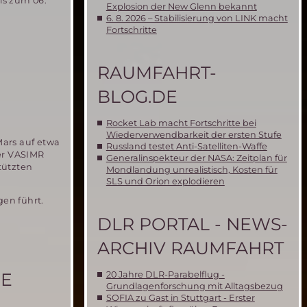
is zum 06.
Explosion der New Glenn bekannt
6. 8. 2026 – Stabilisierung von LINK macht
Fortschritte
RAUMFAHRT-
BLOG.DE
Rocket Lab macht Fortschritte bei
Wiederverwendbarkeit der ersten Stufe
Mars auf etwa
Russland testet Anti-Satelliten-Waffe
er VASIMR
Generalinspekteur der NASA: Zeitplan für
tützten
Mondlandung unrealistisch, Kosten für
SLS und Orion explodieren
gen führt.
DLR PORTAL - NEWS-
ARCHIV RAUMFAHRT
20 Jahre DLR-Parabelflug -
CE
Grundlagenforschung mit Alltagsbezug
SOFIA zu Gast in Stuttgart - Erster