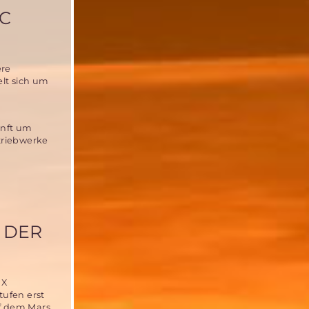
IC
ere
lt sich um
unft um
striebwerke
 DER
 X
ufen erst
uf dem Mars