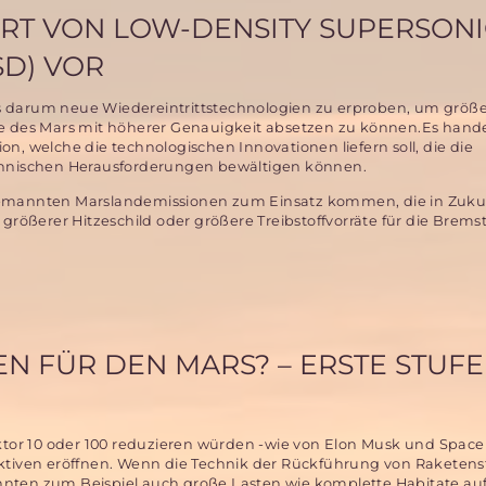
ART VON LOW-DENSITY SUPERSON
SD) VOR
 darum neue Wiedereintrittstechnologien zu erproben, um größ
e des Mars mit höherer Genauigkeit absetzen zu können.Es hande
n, welche die technologischen Innovationen liefern soll, die die
chnischen Herausforderungen bewältigen können.
 bemannten Marslandemissionen zum Einsatz kommen, die in Zuk
 größerer Hitzeschild oder größere Treibstoffvorräte für die Brem
 FÜR DEN MARS? – ERSTE STUFE
tor 10 oder 100 reduzieren würden -wie von Elon Musk und Space
iven eröffnen. Wenn die Technik der Rückführung von Raketenst
nnten zum Beispiel auch große Lasten wie komplette Habitate a