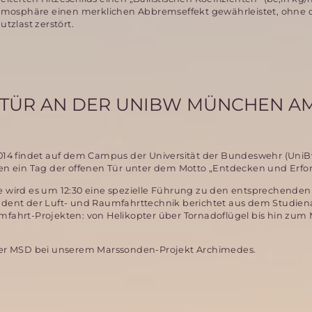
rsatmosphäre einen merklichen Abbremseffekt gewährleistet, ohne 
tzlast zerstört.
 TÜR AN DER UNIBW MÜNCHEN AM
4 findet auf dem Campus der Universität der Bundeswehr (UniB
 ein Tag der offenen Tür unter dem Motto „Entdecken und Erfors
te wird es um 12:30 eine spezielle Führung zu den entsprechenden
udent der Luft- und Raumfahrttechnik berichtet aus dem Studienal
ahrt-Projekten: von Helikopter über Tornadoflügel bis hin zum 
r der MSD bei unserem Marssonden-Projekt Archimedes.