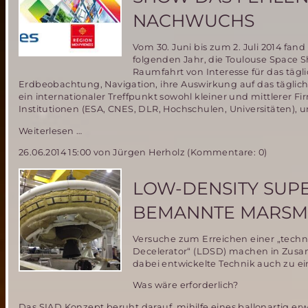
Marsmissionen
NACHWUCHS
Vom 30. Juni bis zum 2. Juli 2014 fan
folgenden Jahr, die Toulouse Space S
Raumfahrt von Interesse für das täg
Erdbeobachtung, Navigation, ihre Auswirkung auf das täglich
ein internationaler Treffpunkt sowohl kleiner und mittlerer
Institutionen (ESA, CNES, DLR, Hochschulen, Universitäten),
Industrie
Weiterlesen …
beklagt
26.06.2014 15:00
von Jürgen Herholz (Kommentare: 0)
während
der
Toulouse
LOW-DENSITY SUPE
Space
Show
BEMANNTE MARSMI
das
Fehlen
Versuche zum Erreichen einer „techni
von
Decelerator“ (LDSD) machen in Zus
Raumfahrtingenieurs-
dabei entwickelte Technik auch zu 
Nachwuchs
Was wäre erforderlich?
Das SIAD Konzept beruht darauf, mihilfe eines ballonartig erwe