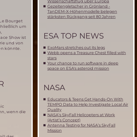
Wissenschaftsflug über Europa
Gezeitengletscher in Grönland -
TanDEM-X-Höhenmodelle belegen
stärksten Rückgang seit 80 Jahren
 Le Bourget
chließlich um
,
ESA TOP NEWS
pace Show ist
rie und von
ExoMars stretches out its legs
en könnte.
Webb opens a Treasure Chest filled with
stars
Your chance to run software in deep
space on ESA's asteroid mission
R
NASA
Educators & Teens Get Hands-On With
TEMPO Data to Help Investigate Local Air
ic
Quality
nn, wenn die
NASA’s SkyFall Helicopters at Work
(Artist’s Concept)
Antenna Testing for NASA’s SkyFall
Mission
m²) des