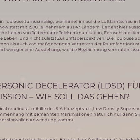
d in Toulouse turnusmäßig, wie immer im auf die Luftfahrtschau in
how statt mit 1500 Teilnehmern aus 47 Ländern. Es geht hier auss
liche Leben von Jedermann: Telekommunikation, Fernsehsatelliten
e Leben, und nicht zuletzt Zukunftsperspektiven. Die Toulouse S
 Firmen als auch von maßgebenden Vertretern der Raumfahrtindust
 und weniger eine Ausstellung, wie die Bezeichnung vermuten lass
RSONIC DECELERATOR (LDSD) FÜ
SSION – WIE SOLL DAS GEHEN?
cal readiness“ mihilfe des SIA Konzepts als „Low Density Superson
ammenhang mit bemannten Marsmissionen natürlich nur dann Si
einer sinnvollen Anwendung kommt.
iterten Hitzeschilds einen „Ballistischen Koeffizienten“ (bc,in kg/