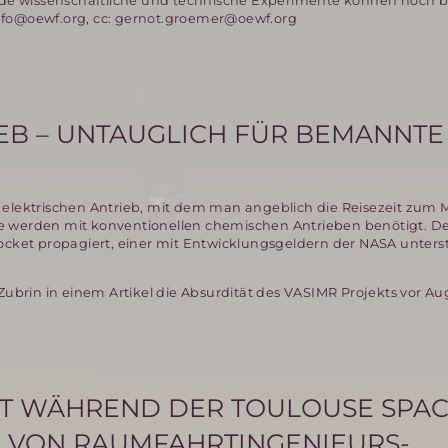
de wissenschaftliche und technische Experimente können noch b
info@oewf.org, cc: gernot.groemer@oewf.org
EB – UNTAUGLICH FÜR BEMANNTE
 elektrischen Antrieb, mit dem man angeblich die Reisezeit zum 
e werden mit konventionellen chemischen Antrieben benötigt. D
ocket propagiert, einer mit Entwicklungsgeldern der NASA unters
 Zubrin in einem Artikel die Absurdität des VASIMR Projekts vor Au
GT WÄHREND DER TOULOUSE SPA
 VON RAUMFAHRTINGENIEURS-