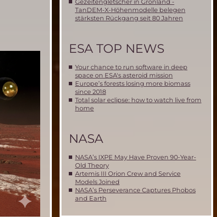
Gezeitengletscher in Grönland -
TanDEM-X-Höhenmodelle belegen
stärksten Rückgang seit 80 Jahren
ESA TOP NEWS
Your chance to run software in deep
space on ESA's asteroid mission
Europe’s forests losing more biomass
since 2018
Total solar eclipse: how to watch live from
home
NASA
NASA’s IXPE May Have Proven 90-Year-
Old Theory
Artemis III Orion Crew and Service
Models Joined
NASA’s Perseverance Captures Phobos
and Earth