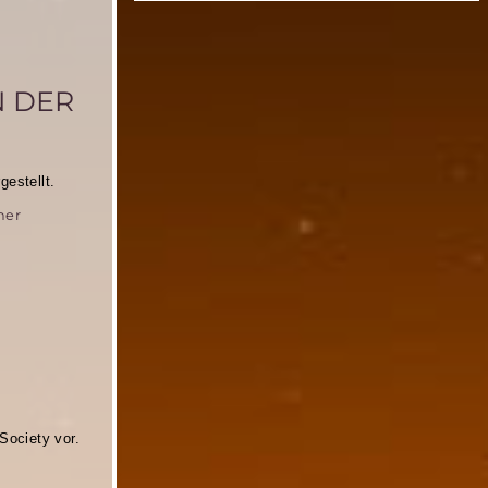
N DER
estellt.
ner
Society vor.