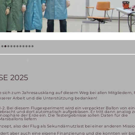
•
•
•
•
•
•
•
•
•
•
•
 2025
 sich zum Jahresausklang auf diesem Weg bei allen Mitgliedern,
unserer Arbeit und die Unterstützung bedanken!
M-2. Bei diesem Flugexperiment wird ein verpackter Ballon von ein
bracht und dort automatisch aufgeblasen. Er tritt dann analog z
sphäre der Erde ein. Die Testergebnisse sollen Daten für die
arsballons liefern
zept, also der Flug als Sekundärnutzlast bei einer anderen Missio
fordert aber auch eine eigene Finanzierung und die konnten wir bi