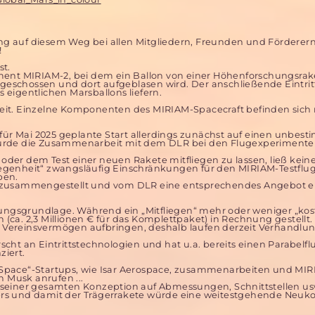
g auf diesem Weg bei allen Mitgliedern, Freunden und Förderern
!
st.
iment MIRIAM-2, bei dem ein Ballon von einer Höhenforschungsrak
eschossen und dort aufgeblasen wird. Der anschließende Eintritt
eigentlichen Marsballons liefern.
bereit. Einzelne Komponenten des MIRIAM-Spacecraft befinden sich 
ür Mai 2025 geplante Start allerdings zunächst auf einen unbes
rde die Zusammenarbeit mit dem DLR bei den Flugexperiment
der dem Test einer neuen Rakete mitfliegen zu lassen, ließ keine
egenheit“ zwangsläufig Einschränkungen für den MIRIAM-Testflug
ben.
g zusammengestellt und vom DLR eine entsprechendes Angebot e
erungsgrundlage. Während ein „Mitfliegen“ mehr oder weniger „kos
ca. 2,3 Millionen € für das Komplettpaket) in Rechnung gestellt.
 Vereinsvermögen aufbringen, deshalb laufen derzeit Verhandlu
cht an Eintrittstechnologien und hat u.a. bereits einen Parabelfl
iert.
 Space“-Startups, wie Isar Aerospace, zusammenarbeiten und MIR
n Musk anrufen ...
 seiner gesamten Konzeption auf Abmessungen, Schnittstellen us
ers und damit der Trägerrakete würde eine weitestgehende Neuko