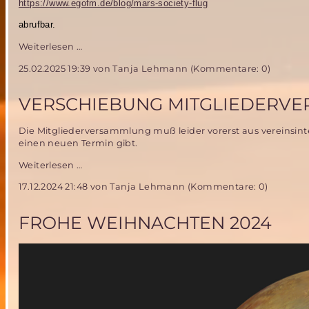
https://www.egofm.de/blog/mars-society-flug
Mediathek
abrufbar.
Die
Weiterlesen …
Mars
25.02.2025 19:39
von Tanja Lehmann (Kommentare: 0)
Society
Deutschland
im
VERSCHIEBUNG MITGLIEDERV
Radio
Die Mitgliederversammlung muß leider vorerst aus vereins
einen neuen Termin gibt.
Verschiebung
Weiterlesen …
Mitgliederversammlung
17.12.2024 21:48
von Tanja Lehmann (Kommentare: 0)
der
MSD
FROHE WEIHNACHTEN 2024