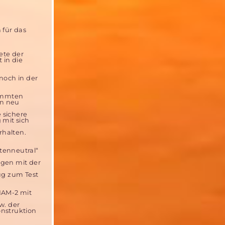
 für das
ete der
 in die
noch in der
timmten
en neu
 sichere
 mit sich
rhalten.
tenneutral“
ngen mit der
ug zum Test
IAM-2 mit
w. der
nstruktion