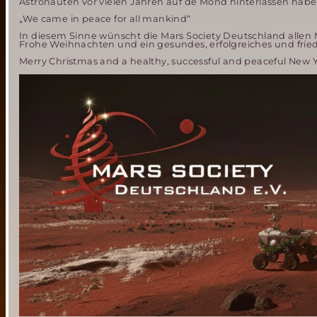
Astronauten vor vielen Jahren auf de Mond hinterlassen habe
„We came in peace for all mankind“
In diesem Sinne wünscht die Mars Society Deutschland allen
Frohe Weihnachten und ein gesundes, erfolgreiches und fried
Merry Christmas and a healthy, successful and peaceful New Y