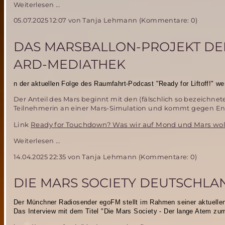
Weihnachtsgrüße
Weiterlesen …
2025
05.07.2025 12:07
von Tanja Lehmann (Kommentare: 0)
DAS MARSBALLON-PROJEKT DER
ARD-MEDIATHEK
n der aktuellen Folge des Raumfahrt-Podcast "Ready for Liftoff!" w
Der Anteil des Mars beginnt mit den (fälschlich so bezeichnet
Teilnehmerin an einer Mars-Simulation und kommt gegen End
Link
Ready for Touchdown? Was wir auf Mond und Mars wol
Das
Weiterlesen …
Marsballon-
14.04.2025 22:35
von Tanja Lehmann (Kommentare: 0)
Projekt
der
Mars
DIE MARS SOCIETY DEUTSCHLA
Society
Deutschland
Der Münchner Radiosender egoFM stellt im Rahmen seiner aktuelle
in
Das Interview mit dem Titel "Die Mars Society - Der lange Atem zum
der
ARD-