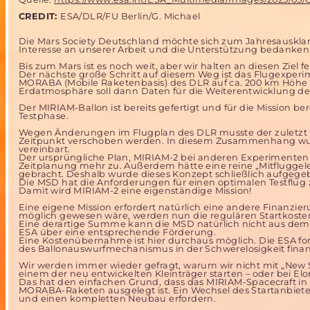
CREDIT:
ESA/DLR/FU Berlin/G. Michael
Die Mars Society Deutschland möchte sich zum Jahresausklan
Interesse an unserer Arbeit und die Unterstützung bedanken
Bis zum Mars ist es noch weit, aber wir halten an diesen Ziel fe
Der nächste große Schritt auf diesem Weg ist das Flugexper
MORABA (Mobile Raketenbasis) des DLR auf ca. 200 km Höhe g
Erdatmosphäre soll dann Daten für die Weiterentwicklung des 
Der MIRIAM-Ballon ist bereits gefertigt und für die Mission 
Testphase.
Wegen Änderungen im Flugplan des DLR musste der zuletzt f
Zeitpunkt verschoben werden. In diesem Zusammenhang wu
vereinbart.
Der ursprüngliche Plan, MIRIAM-2 bei anderen Experimenten o
Zeitplanung mehr zu. Außerdem hätte eine reine „Mitfluggel
gebracht. Deshalb wurde dieses Konzept schließlich aufgege
Die MSD hat die Anforderungen für einen optimalen Testflu
Damit wird MIRIAM-2 eine eigenständige Mission!
Eine eigene Mission erfordert natürlich eine andere Finanzi
möglich gewesen wäre, werden nun die regulären Startkosten (
Eine derartige Summe kann die MSD natürlich nicht aus dem
ESA über eine entsprechende Förderung.
Eine Kostenübernahme ist hier durchaus möglich. Die ESA fors
des Ballonauswurfmechanismus in der Schwerelosigkeit finanz
Wir werden immer wieder gefragt, warum wir nicht mit „New
einem der neu entwickelten Kleinträger starten – oder bei Elo
Das hat den einfachen Grund, dass das MIRIAM-Spacecraft in
MORABA-Raketen ausgelegt ist. Ein Wechsel des Startanbiet
und einen kompletten Neubau erfordern.