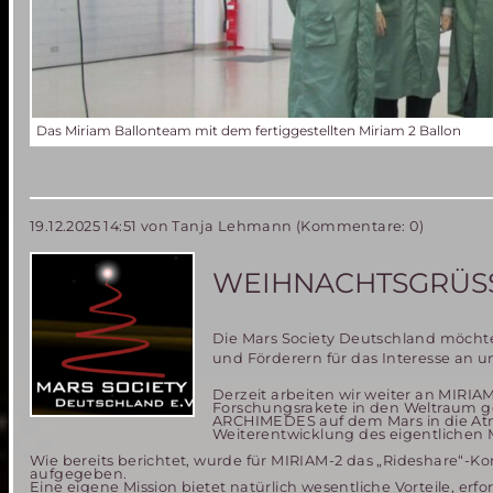
Das Miriam Ballonteam mit dem fertiggestellten Miriam 2 Ballon
19.12.2025 14:51
von Tanja Lehmann (Kommentare: 0)
WEIHNACHTSGRÜSSE
Die Mars Society Deutschland möchte
und Förderern für das Interesse an 
Derzeit arbeiten wir weiter an MIRIA
Forschungsrakete in den Weltraum ge
ARCHIMEDES auf dem Mars in die Atmo
Weiterentwicklung des eigentlichen M
Wie bereits berichtet, wurde für MIRIAM-2 das „Rideshare“-Kon
aufgegeben.
Eine eigene Mission bietet natürlich wesentliche Vorteile, er