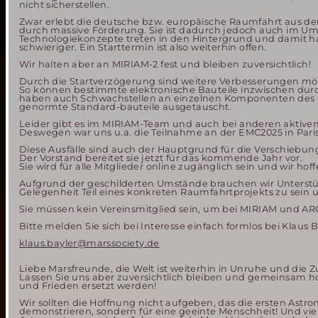
nicht sicherstellen.
Zwar erlebt die deutsche bzw. europäische Raumfahrt aus 
durch massive Förderung. Sie ist dadurch jedoch auch im 
Technologiekonzepte treten in den Hintergrund und damit hat
schwieriger. Ein Starttermin ist also weiterhin offen.
Wir halten aber an MIRIAM-2 fest und bleiben zuversichtlich!
Durch die Startverzögerung sind weitere Verbesserungen mög
So können bestimmte elektronische Bauteile inzwischen durc
haben auch Schwachstellen an einzelnen Komponenten des M
genormte Standard-bauteile ausgetauscht.
Leider gibt es im MIRIAM-Team und auch bei anderen aktiven 
Deswegen war uns u.a. die Teilnahme an der EMC2025 in Paris
Diese Ausfälle sind auch der Hauptgrund für die Verschiebu
Der Vorstand bereitet sie jetzt für das kommende Jahr vor.
Sie wird für alle Mitglieder online zugänglich sein und wir ho
Aufgrund der geschilderten Umstände brauchen wir Unterstütz
Gelegenheit Teil eines konkreten Raumfahrtprojekts zu sein un
Sie müssen kein Vereinsmitglied sein, um bei MIRIAM und
Bitte melden Sie sich bei Interesse einfach formlos bei Klau
klaus.bayler@marssociety.de
Liebe Marsfreunde, die Welt ist weiterhin in Unruhe und die Zu
Lassen Sie uns aber zuversichtlich bleiben und gemeinsam ho
und Frieden ersetzt werden!
Wir sollten die Hoffnung nicht aufgeben, das die ersten Astr
demonstrieren, sondern für eine geeinte Menschheit! Und viell