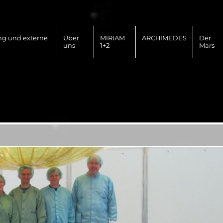
ng und externe
Über
MIRIAM
ARCHIMEDES
Der
uns
1+2
Mars