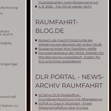
Quartalszahlen nach Börsengang vor
4. 8. 2026 – Die ISS ist wieder dicht
Aufschwung
ch
RAUMFAHRT-
BLOG.DE
etests
en durch
Rocket Lab macht Fortschritte bei
tsfälle.
Wiederverwendbarkeit der ersten Stufe
Russland testet Anti-Satelliten-Waffe
Generalinspekteur der NASA: Zeitplan für
Mondlandung unrealistisch, Kosten für
SLS und Orion explodieren
nzigartige
DLR PORTAL - NEWS-
ARCHIV RAUMFAHRT
20 Jahre DLR-Parabelflug -
tnerschaft
Grundlagenforschung mit Alltagsbezug
SOFIA zu Gast in Stuttgart - Erster
r Nation zu
Wissenschaftsflug über Europa
-