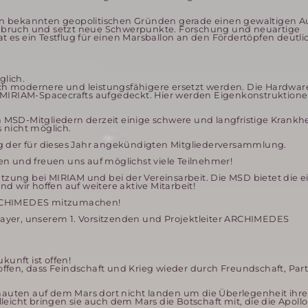
den bekannten geopolitischen Gründen gerade einen gewaltigen 
Umbruch und setzt neue Schwerpunkte. Forschung und neuartige
 es ein Testflug für einen Marsballon an den Fördertöpfen deutli
lich.
h modernere und leistungsfähigere ersetzt werden. Die Hardwar
IRIAM-Spacecrafts aufgedeckt. Hier werden Eigenkonstruktion
MSD-Mitgliedern derzeit einige schwere und langfristige Krankhei
 nicht möglich.
ng der für dieses Jahr angekündigten Mitgliederversammlung.
ffen und freuen uns auf möglichst viele Teilnehmer!
ung bei MIRIAM und bei der Vereinsarbeit. Die MSD bietet die ei
d wir hoffen auf weitere aktive Mitarbeit!
 ARCHIMEDES mitzumachen!
s Bayer, unserem 1. Vorsitzenden und Projektleiter ARCHIMEDES
kunft ist offen!
ffen, dass Feindschaft und Krieg wieder durch Freundschaft, Par
onauten auf dem Mars dort nicht landen um die Überlegenheit ihre
eicht bringen sie auch dem Mars die Botschaft mit, die die Apollo