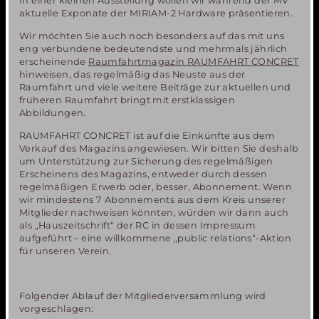
In einer kleinen Ausstellung wollen wir während der MV
aktuelle Exponate der MIRIAM-2 Hardware präsentieren.
Wir möchten Sie auch noch besonders auf das mit uns
eng verbundene bedeutendste und mehrmals jährlich
erscheinende
Raumfahrtmagazin RAUMFAHRT CONCRET
hinweisen, das regelmäßig das Neuste aus der
Raumfahrt und viele weitere Beiträge zur aktuellen und
früheren Raumfahrt bringt mit erstklassigen
Abbildungen.
RAUMFAHRT CONCRET ist auf die Einkünfte aus dem
Verkauf des Magazins angewiesen. Wir bitten Sie deshalb
um Unterstützung zur Sicherung des regelmäßigen
Erscheinens des Magazins, entweder durch dessen
regelmäßigen Erwerb oder, besser, Abonnement. Wenn
wir mindestens 7 Abonnements aus dem Kreis unserer
Mitglieder nachweisen könnten, würden wir dann auch
als „Hauszeitschrift“ der RC in dessen Impressum
aufgeführt – eine willkommene „public relations“-Aktion
für unseren Verein.
Folgender Ablauf der Mitgliederversammlung wird
vorgeschlagen: