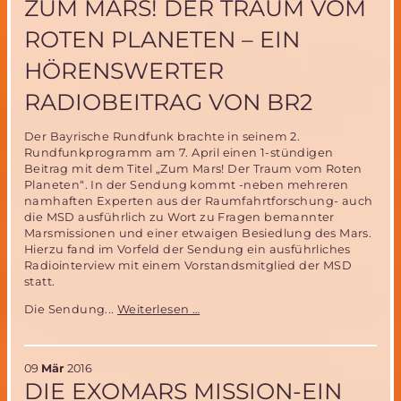
ZUM MARS! DER TRAUM VOM
Marsmissionsplänen
von
ROTEN PLANETEN – EIN
Elon
Musk
HÖRENSWERTER
(Space
X)
RADIOBEITRAG VON BR2
Der Bayrische Rundfunk brachte in seinem 2.
Rundfunkprogramm am 7. April einen 1-stündigen
Beitrag mit dem Titel „Zum Mars! Der Traum vom Roten
Planeten“. In der Sendung kommt -neben mehreren
namhaften Experten aus der Raumfahrtforschung- auch
die MSD ausführlich zu Wort zu Fragen bemannter
Marsmissionen und einer etwaigen Besiedlung des Mars.
Hierzu fand im Vorfeld der Sendung ein ausführliches
Radiointerview mit einem Vorstandsmitglied der MSD
statt.
Zum
Die Sendung...
Weiterlesen …
Mars!
Der
Traum
09
Mär
2016
vom
DIE EXOMARS MISSION-EIN
Roten