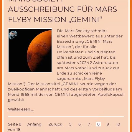
Ganovex
AUSSCHREIBUNG FÜR MARS
11
Antarktis
FLYBY MISSION „GEMINI“
Mission
Die Mars Society schreibt
einen Wettbewerb aus unter der
Bezeichnung „GEMINI Mars
Mission“, der für alle
Universitäten und Studenten
offen ist und zum Ziel hat, bis
spätestens 2024 2 Astronauten
am Mars vorbei und zurück zur
Erde zu schicken (eine
sogenannte „Mars Flyby
Mission“). Der Missionstitel „GEMINI“ wurde wegen der
zweiköpfigen Mannschaft und des ersten Vorbeiflugs am
Mond 1968 mit der von GEMINI abgeleiteten Apollokapsel
gewählt.
Mars
Weiterlesen …
Society
Ausschreibung
für
Seite 8
Anfang
Zurück
5
6
7
8
9
10
11
Mars
von 18