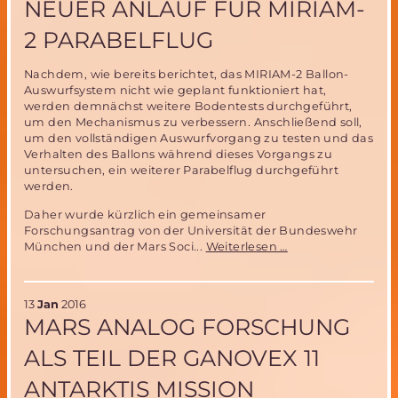
NEUER ANLAUF FÜR MIRIAM-
der
Marsforschung
2 PARABELFLUG
für
Europa
Nachdem, wie bereits berichtet, das MIRIAM-2 Ballon-
Auswurfsystem nicht wie geplant funktioniert hat,
werden demnächst weitere Bodentests durchgeführt,
um den Mechanismus zu verbessern. Anschließend soll,
um den vollständigen Auswurfvorgang zu testen und das
Verhalten des Ballons während dieses Vorgangs zu
untersuchen, ein weiterer Parabelflug durchgeführt
werden.
Daher wurde kürzlich ein gemeinsamer
Forschungsantrag von der Universität der Bundeswehr
Neuer
München und der Mars Soci...
Weiterlesen …
Anlauf
für
MIRIAM-
13
Jan
2016
2
MARS ANALOG FORSCHUNG
Parabelflug
ALS TEIL DER GANOVEX 11
ANTARKTIS MISSION