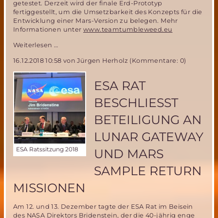
getestet. Derzeit wird der finale Erd-Prototyp
fertiggestellt, um die Umsetzbarkeit des Konzepts für die
Entwicklung einer Mars-Version zu belegen. Mehr
Informationen unter
www.teamtumbleweed.eu
Tumbleweed
Weiterlesen …
-
16.12.2018 10:58
von Jürgen Herholz (Kommentare: 0)
Windgetriebener
Rover
zur
ESA RAT
Oberflächenerkundung
am
BESCHLIESST B
Mars
ETEILIGUNG AN L
UNAR GATEWAY U
ESA Ratssitzung 2018
ND MARS S
AMPLE RETURN M
ISSIONEN
Am 12. und 13. Dezember tagte der ESA Rat im Beisein
des NASA Direktors Bridenstein, der die 40-jährig enge