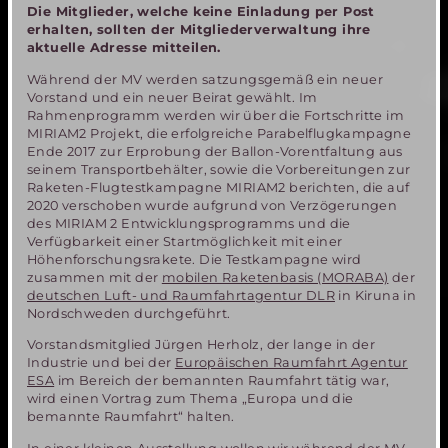
Die Mitglieder, welche keine Einladung per Post
erhalten, sollten der Mitgliederverwaltung ihre
aktuelle Adresse mitteilen.
Während der MV werden satzungsgemäß ein neuer
Vorstand und ein neuer Beirat gewählt. Im
Rahmenprogramm werden wir über die Fortschritte im
MIRIAM2 Projekt, die erfolgreiche Parabelflugkampagne
Ende 2017 zur Erprobung der Ballon-Vorentfaltung aus
seinem Transportbehälter, sowie die Vorbereitungen zur
Raketen-Flugtestkampagne MIRIAM2 berichten, die auf
2020 verschoben wurde aufgrund von Verzögerungen
des MIRIAM 2 Entwicklungsprogramms und die
Verfügbarkeit einer Startmöglichkeit mit einer
Höhenforschungsrakete. Die Testkampagne wird
zusammen mit der
mobilen Raketenbasis (MORABA)
der
deutschen Luft- und Raumfahrtagentur DLR
in Kiruna in
Nordschweden durchgeführt.
Vorstandsmitglied Jürgen Herholz, der lange in der
Industrie und bei der
Europäischen Raumfahrt Agentur
ESA
im Bereich der bemannten Raumfahrt tätig war,
wird einen Vortrag zum Thema „Europa und die
bemannte Raumfahrt“ halten.