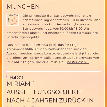
-
MÜNCHEN
Neues
vom
Mars
Die Universität der Bundeswehr München
richtet ihren Tag der offenen Tür in diesem Jahr
im Rahmen des bundesweiten „Tages der
Bundeswehr“ aus. Von 10:00 bis 18:00 Uhr
präsentieren Labore und Institute auf dem Campus ihre
Forschungsprojekte.
Das Institut für Leichtbau (iLB), das für Projekt
Archimedes/MIRIAM den Ballonbehälter und den
Auswurfmechanismus konstruiert und gefertigt hat, wird
u.a. einen 2m-MIRIAM-Ballon und aktuelle Hardware von
Tag
MIRIAM-2 zeigen und erläutern. Eb...
Weiterlesen …
der
Bundeswe
am
14
Mai
2016
11.
MIRIAM-1
Juni
2016
AUSSTELLUNGSOBJEKTE
an
der
NACH 4 JAHREN ZURÜCK IN
UniBW
München