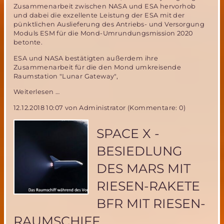
Zusammenarbeit zwischen NASA und ESA hervorhob
und dabei die exzellente Leistung der ESA mit der
pünktlichen Auslieferung des Antriebs- und Versorgung
Moduls ESM für die Mond-Umrundungsmission 2020
betonte.
ESA und NASA bestätigten außerdem ihre
Zusammenarbeit für die den Mond umkreisende
Raumstation "Lunar Gateway",
ESA
Weiterlesen …
Rat
12.12.2018 10:07
von Administrator (Kommentare: 0)
beschließt
Beteiligung
an
SPACE X -
Lunar
Gateway
BESIEDLUNG
und
Mars
DES MARS MIT
Sample
Return
RIESEN-RAKETE
Missionen
BFR MIT RIESEN-
RAUMSCHIFF