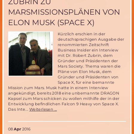
ZUBRIN ZU
Schwerpu
Mars
MARSMISSIONSPLÄNEN VON
und
bemannte
ELON MUSK (SPACE X)
Raumfahrt
Missionen
Kürzlich erschien in der
deutschsprachigen Ausgabe der
renommierten Zeitschrift
Business Insider ein Interview
mit Dr. Robert Zubrin, dem
Gründer und Präsidenten der
Mars Society. Thema waren die
Pläne von Elon Musk, dem
Gründer und Präsidenten von
Space X, für eine bemannte
Mission zum Mars. Musk hatte in einem Interview
angekündigt, bereits 2018 eine unbemannte DRAGON
Kapsel zum Mars schicken zu wollen mithilfe der in der
Entwicklung befindlichen Falcon 9 Heavy von Space X.
Interview
Das Inte...
Weiterlesen …
mit
Robert
Zubrin
08
Apr
2016
zu