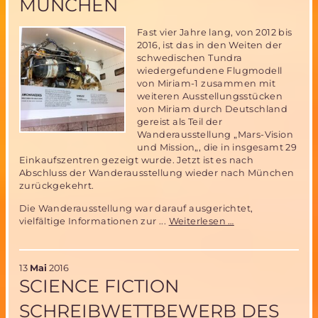
MÜNCHEN
Fast vier Jahre lang, von 2012 bis
2016, ist das in den Weiten der
schwedischen Tundra
wiedergefundene Flugmodell
von Miriam-1 zusammen mit
weiteren Ausstellungsstücken
von Miriam durch Deutschland
gereist als Teil der
Wanderausstellung „Mars-Vision
und Mission„, die in insgesamt 29
Einkaufszentren gezeigt wurde. Jetzt ist es nach
Abschluss der Wanderausstellung wieder nach München
zurückgekehrt.
Die Wanderausstellung war darauf ausgerichtet,
Miriam-
vielfältige Informationen zur ...
Weiterlesen …
1
Ausstellungsobje
nach
13
Mai
2016
4
SCIENCE FICTION
Jahren
zurück
SCHREIBWETTBEWERB DES
in