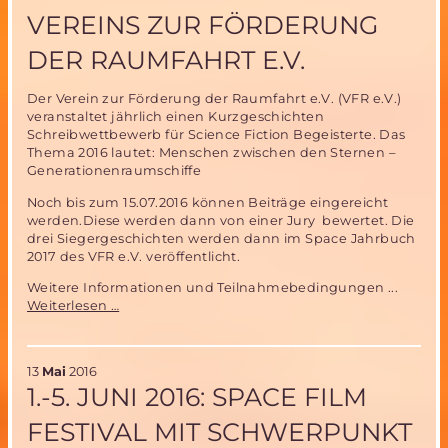
München
VEREINS ZUR FÖRDERUNG
DER RAUMFAHRT E.V.
Der Verein zur Förderung der Raumfahrt e.V. (VFR e.V.)
veranstaltet jährlich einen Kurzgeschichten
Schreibwettbewerb für Science Fiction Begeisterte. Das
Thema 2016 lautet: Menschen zwischen den Sternen –
Generationenraumschiffe
Noch bis zum 15.07.2016 können Beiträge eingereicht
werden.Diese werden dann von einer Jury bewertet. Die
drei Siegergeschichten werden dann im Space Jahrbuch
2017 des VFR e.V. veröffentlicht.
Weitere Informationen und Teilnahmebedingungen ...
Science
Weiterlesen …
Fiction
Schreibwettbewerb
des
13
Mai
2016
Vereins
1.-5. JUNI 2016: SPACE FILM
zur
Förderung
FESTIVAL MIT SCHWERPUNKT
der