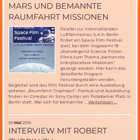
Raumfahrt
MARS UND BEMANNTE
e.V.
RAUMFAHRT MISSIONEN
Parallel zur Internationalen
Luftfahrtschau ILA in Berlin
findet ein Space Film Festival
statt, bei dem insgesamt 18
überwiegend Science Fiction
Filme zum Thema „bemannte
interplanetare Missionen“
gezeigt werden. Hier kann das
detaillierte Program
heruntergeladen werden.
Begleitet wird das Film Festival durch eine Ausstellung
seltener „Raumfahrt-Trophäen“. Festival und Ausstellung
finden im Cinestar im Sony Center am Potsdamer Platz in
1.-5.
Berlin statt. Wer sich für bemannte ...
Weiterlesen …
Juni
2016:
Space
05
Mai
2016
Film
INTERVIEW MIT ROBERT
Festival
mit