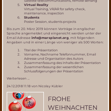
Satellite telecommunications, remote sensing
Virtual Reality
Virtual Training, VR/AR for safety check,
maintenance, inspection
Students
Poster Session, students projects
Bis zum 20. März 2019 können Vorträge in englischer
Sprache angemeldet und eingereicht werden unter der
Email Adresse
info@marsplanet.org
, mit folgenden
Angaben und in einer Länge von weniger als 500 Worten:
Titel der Präsentation
Vorname, Nachname Telefonnummer, Email
Adresse und Organisation des Autors
Zusammenfassung des Inhalts der Präsentation
Zusammenfassung der wesentlichen
Schlussfolgerungen der Präsentation
"Mars
Weiterlesen …
To
24.12.2018 11:18
von Nicolay Kübler
Earth"
Konferenz
am
FROHE
11.
und
WEIHNACHTEN
12.