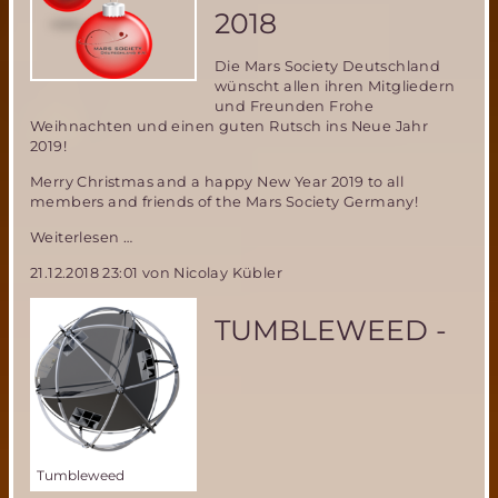
April
2018
in
Mailand
Die Mars Society Deutschland
wünscht allen ihren Mitgliedern
und Freunden Frohe
Weihnachten und einen guten Rutsch ins Neue Jahr
2019!
Merry Christmas and a happy New Year 2019 to all
members and friends of the Mars Society Germany!
Frohe
Weiterlesen …
Weihnachten
21.12.2018 23:01
von Nicolay Kübler
2018
TUMBLEWEED -
Tumbleweed