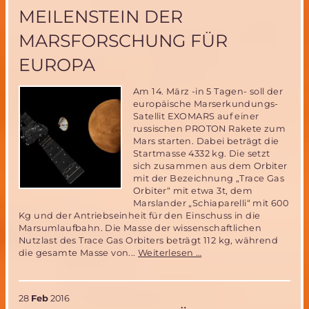
Planeten
MEILENSTEIN DER
–
ein
MARSFORSCHUNG FÜR
hörenswerter
Radiobeitrag
EUROPA
von
BR2
Am 14. März -in 5 Tagen- soll der
europäische Marserkundungs-
Satellit EXOMARS auf einer
russischen PROTON Rakete zum
Mars starten. Dabei beträgt die
Startmasse 4332 kg. Die setzt
sich zusammen aus dem Orbiter
mit der Bezeichnung „Trace Gas
Orbiter“ mit etwa 3t, dem
Marslander „Schiaparelli“ mit 600
Kg und der Antriebseinheit für den Einschuss in die
Marsumlaufbahn. Die Masse der wissenschaftlichen
Nutzlast des Trace Gas Orbiters beträgt 112 kg, während
Die
die gesamte Masse von...
Weiterlesen …
EXOMARS
Mission-
ein
28
Feb
2016
Meilenstein