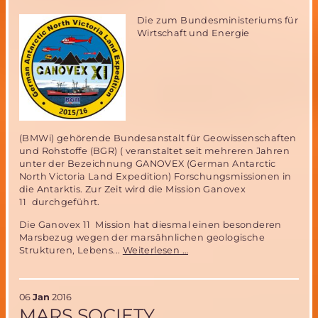
Die zum Bundesministeriums für
Wirtschaft und Energie
(BMWi) gehörende Bundesanstalt für Geowissenschaften
und Rohstoffe (BGR) ( veranstaltet seit mehreren Jahren
unter der Bezeichnung GANOVEX (German Antarctic
North Victoria Land Expedition) Forschungsmissionen in
die Antarktis. Zur Zeit wird die Mission Ganovex
11 durchgeführt.
Die Ganovex 11 Mission hat diesmal einen besonderen
Marsbezug wegen der marsähnlichen geologische
Mars
Strukturen, Lebens...
Weiterlesen …
Analog
Forschung
als
06
Jan
2016
Teil
MARS SOCIETY
der