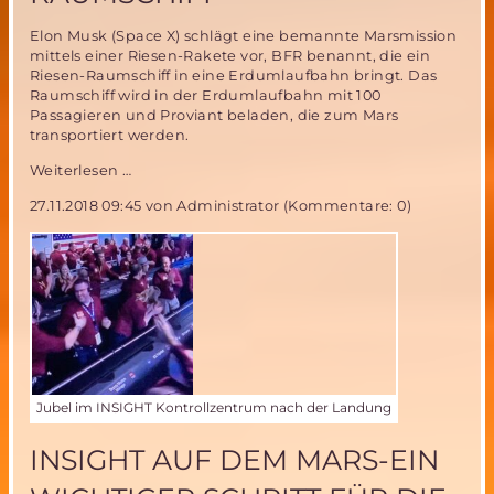
Elon Musk (Space X) schlägt eine bemannte Marsmission
mittels einer Riesen-Rakete vor, BFR benannt, die ein
Riesen-Raumschiff in eine Erdumlaufbahn bringt. Das
Raumschiff wird in der Erdumlaufbahn mit 100
Passagieren und Proviant beladen, die zum Mars
transportiert werden.
Space
Weiterlesen …
X
27.11.2018 09:45
von Administrator (Kommentare: 0)
-
Besiedlung
des
Mars
mit
Riesen-
Rakete
BFR
mit
Riesen-
Jubel im INSIGHT Kontrollzentrum nach der Landung
Raumschiff
INSIGHT AUF DEM MARS-EIN