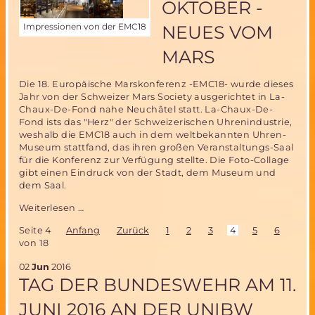
OKTOBER -
Impressionen von der EMC18
NEUES VOM
MARS
Die 18. Europäische Marskonferenz -EMC18- wurde dieses
Jahr von der Schweizer Mars Society ausgerichtet in La-
Chaux-De-Fond nahe Neuchâtel statt. La-Chaux-De-
Fond ists das "Herz" der Schweizerischen Uhrenindustrie,
weshalb die EMC18 auch in dem weltbekannten Uhren-
Museum stattfand, das ihren großen Veranstaltungs-Saal
für die Konferenz zur Verfügung stellte. Die Foto-Collage
gibt einen Eindruck von der Stadt, dem Museum und
dem Saal.
EMC18
Weiterlesen …
in
Seite 4
Anfang
Zurück
1
2
3
4
5
6
7
der
von 18
Schweiz
vom
02
Jun
2016
26.
TAG DER BUNDESWEHR AM 11.
bis
28.
JUNI 2016 AN DER UNIBW
Oktober