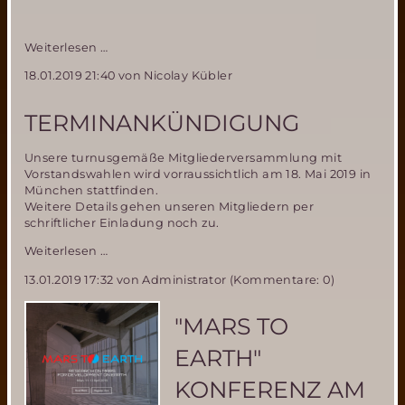
Aufruf
Weiterlesen …
zum
18.01.2019 21:40
von Nicolay Kübler
Vorschlag
einer
besonders
TERMINANKÜNDIGUNG
für
die
Unsere turnusgemäße Mitgliederversammlung mit
Raumfahrt
Vorstandswahlen wird vorraussichtlich am 18. Mai 2019 in
engagierten
München stattfinden.
Person
Weitere Details gehen unseren Mitgliedern per
oder
schriftlicher Einladung noch zu.
Gruppe
zur
Terminankündigung
Weiterlesen …
Verleihung
des
13.01.2019 17:32
von Administrator (Kommentare: 0)
"SILBERNEN
MERIDIANS"
"MARS TO
EARTH"
KONFERENZ AM