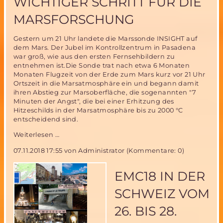
WICHTIGER SCHRITT FÜR DIE
MARSFORSCHUNG
Gestern um 21 Uhr landete die Marssonde INSIGHT auf
dem Mars. Der Jubel im Kontrollzentrum in Pasadena
war groß, wie aus den ersten Fernsehbildern zu
entnehmen ist.Die Sonde trat nach etwa 6 Monaten
Monaten Flugzeit von der Erde zum Mars kurz vor 21 Uhr
Ortszeit in die Marsatmosphäre ein und begann damit
ihren Abstieg zur Marsoberfläche, die sogenannten "7
Minuten der Angst", die bei einer Erhitzung des
Hitzeschilds in der Marsatmosphäre bis zu 2000 °C
entscheidend sind.
INSIGHT
Weiterlesen …
auf
07.11.2018 17:55
von Administrator (Kommentare: 0)
dem
Mars-
ein
EMC18 IN DER
wichtiger
Schritt
SCHWEIZ VOM
für
die
26. BIS 28.
Marsforschung