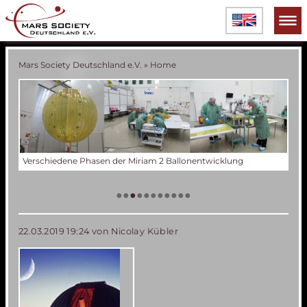
Mars Society Deutschland e.V.
»
Home
Verschiedene Phasen der Miriam 2 Ballonentwicklung
Tes
Der
Die
Tes
50 
Die
(an
US
•
•
•
•
•
•
•
•
•
•
•
22.03.2019 19:24
von Nicolay Kübler