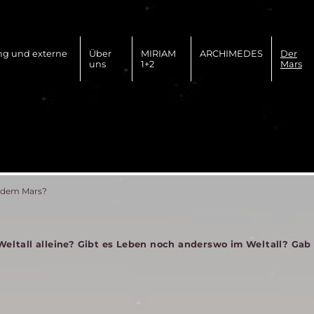
ng und externe
Über
MIRIAM
ARCHIMEDES
Der
uns
1+2
Mars
f dem Mars?
Weltall alleine? Gibt es Leben noch anderswo im Weltall? Gab 