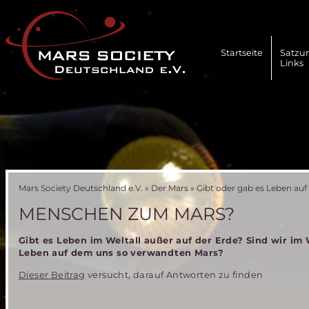
Navigation
überspringen
Startseite
Satzu
Links
Mars Society Deutschland e.V.
»
Der Mars
»
Gibt oder gab es Leben au
MENSCHEN ZUM MARS?
Gibt es Leben im Weltall außer auf der Erde? Sind wir im 
Leben auf dem uns so verwandten Mars?
Dieser Beitrag
versucht, darauf Antworten zu finden