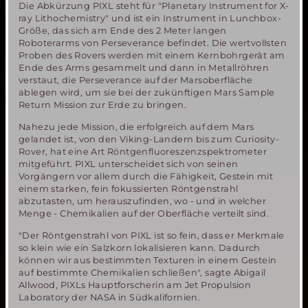
Die Abkürzung PIXL steht für "Planetary Instrument for X-
ray Lithochemistry" und ist ein Instrument in Lunchbox-
Größe, das sich am Ende des 2 Meter langen
Roboterarms von Perseverance befindet. Die wertvollsten
Proben des Rovers werden mit einem Kernbohrgerät am
Ende des Arms gesammelt und dann in Metallröhren
verstaut, die Perseverance auf der Marsoberfläche
ablegen wird, um sie bei der zukünftigen Mars Sample
Return Mission zur Erde zu bringen.
Nahezu jede Mission, die erfolgreich auf dem Mars
gelandet ist, von den Viking-Landern bis zum Curiosity-
Rover, hat eine Art Röntgenfluoreszenzspektrometer
mitgeführt. PIXL unterscheidet sich von seinen
Vorgängern vor allem durch die Fähigkeit, Gestein mit
einem starken, fein fokussierten Röntgenstrahl
abzutasten, um herauszufinden, wo - und in welcher
Menge - Chemikalien auf der Oberfläche verteilt sind.
"Der Röntgenstrahl von PIXL ist so fein, dass er Merkmale
so klein wie ein Salzkorn lokalisieren kann. Dadurch
können wir aus bestimmten Texturen in einem Gestein
auf bestimmte Chemikalien schließen", sagte Abigail
Allwood, PIXLs Hauptforscherin am Jet Propulsion
Laboratory der NASA in Südkalifornien.