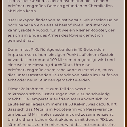
so dass das Gerät das Ziel abtasten und die in einem
briefmarkengroßen Bereich gefundenen Chemikalien
abbilden kann.
"Der Hexapod findet von selbst heraus, wie er seine Beine
noch näher an ein Felsziel heranführen und strecken
kann", sagte Allwood. "Er ist wie ein kleiner Roboter, der
es sich am Ende des Armes des Rovers gemütlich
gemacht hat."
Dann misst PIXL Röntgenstrahlen in 10-Sekunden-
Impulsen von einem einzigen Punkt auf einem Gestein,
bevor das Instrument 100 Mikrometer geneigt wird und
eine weitere Messung durchführt. Um eine
briefmarkengroße chemische Karte zu erstellen, muss
dies unter Umständen Tausende von Malen im Laufe von
acht oder neun Stunden gemacht werden.
Dieser Zeitrahmen ist zum Teil das, was die
mikroskopischen Justierungen von PIXL so schwierig
macht: Die Temperatur auf dem Mars ändert sich im
Laufe eines Tages um mehr als 38 Kelvin, was dazu führt,
dass sich das Metall am Roboterarm von Perseverance
um bis zu 13 Millimeter ausdehnt und zusammenzieht.
Um die thermischen Kontraktionen, mit denen PIXL zu
kämpfen hat, zu minimieren, wird das Instrument seine