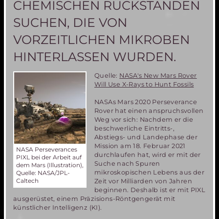
CHEMISCHEN RÜCKSTÄNDEN
SUCHEN, DIE VON
VORZEITLICHEN MIKROBEN
HINTERLASSEN WURDEN.
Quelle:
NASA's New Mars Rover
Will Use X-Rays to Hunt Fossils
NASAs Mars 2020 Perseverance
Rover hat einen anspruchsvollen
Weg vor sich: Nachdem er die
beschwerliche Eintritts-,
Abstiegs- und Landephase der
Mission am 18. Februar 2021
NASA Perseverances
durchlaufen hat, wird er mit der
PIXL bei der Arbeit auf
Suche nach Spuren
dem Mars (Illustration),
mikroskopischen Lebens aus der
Quelle: NASA/JPL-
Caltech
Zeit vor Milliarden von Jahren
beginnen. Deshalb ist er mit PIXL
ausgerüstet, einem Präzisions-Röntgengerät mit
künstlicher Intelligenz (KI).