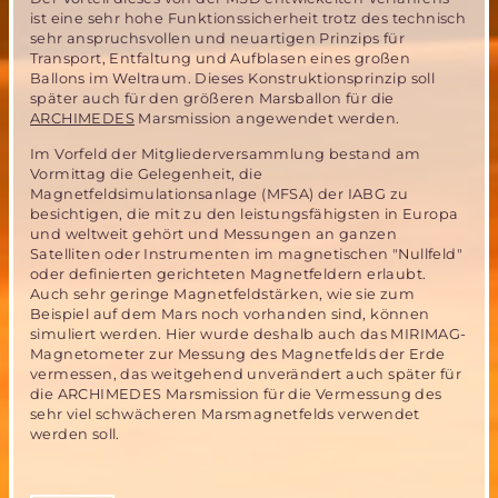
ist eine sehr hohe Funktionssicherheit trotz des technisch
sehr anspruchsvollen und neuartigen Prinzips für
Transport, Entfaltung und Aufblasen eines großen
Ballons im Weltraum. Dieses Konstruktionsprinzip soll
später auch für den größeren Marsballon für die
ARCHIMEDES
Marsmission angewendet werden.
Im Vorfeld der Mitgliederversammlung bestand am
Vormittag die Gelegenheit, die
Magnetfeldsimulationsanlage (MFSA) der IABG zu
besichtigen, die mit zu den leistungsfähigsten in Europa
und weltweit gehört und Messungen an ganzen
Satelliten oder Instrumenten im magnetischen "Nullfeld"
oder definierten gerichteten Magnetfeldern erlaubt.
Auch sehr geringe Magnetfeldstärken, wie sie zum
Beispiel auf dem Mars noch vorhanden sind, können
simuliert werden. Hier wurde deshalb auch das MIRIMAG-
Magnetometer zur Messung des Magnetfelds der Erde
vermessen, das weitgehend unverändert auch später für
die ARCHIMEDES Marsmission für die Vermessung des
sehr viel schwächeren Marsmagnetfelds verwendet
werden soll.