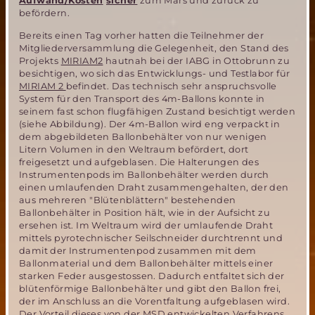
Aufwand/Kosten
sicher
zum Mars und zurück zu
befördern.
Bereits einen Tag vorher hatten die Teilnehmer der
Mitgliederversammlung die Gelegenheit, den Stand des
Projekts
MIRIAM2
hautnah bei der IABG in Ottobrunn zu
besichtigen, wo sich das Entwicklungs- und Testlabor für
MIRIAM 2
befindet. Das technisch sehr anspruchsvolle
System für den Transport des 4m-Ballons konnte in
seinem fast schon flugfähigen Zustand besichtigt werden
(siehe Abbildung). Der 4m-Ballon wird eng verpackt in
dem abgebildeten Ballonbehälter von nur wenigen
Litern Volumen in den Weltraum befördert, dort
freigesetzt und aufgeblasen. Die Halterungen des
Instrumentenpods im Ballonbehälter werden durch
einen umlaufenden Draht zusammengehalten, der den
aus mehreren "Blütenblättern" bestehenden
Ballonbehälter in Position hält, wie in der Aufsicht zu
ersehen ist. Im Weltraum wird der umlaufende Draht
mittels pyrotechnischer Seilschneider durchtrennt und
damit der Instrumentenpod zusammen mit dem
Ballonmaterial und dem Ballonbehälter mittels einer
starken Feder ausgestossen. Dadurch entfaltet sich der
blütenförmige Ballonbehälter und gibt den Ballon frei,
der im Anschluss an die Vorentfaltung aufgeblasen wird.
Der Vorteil dieses von der MSD entwickelten Verfahrens