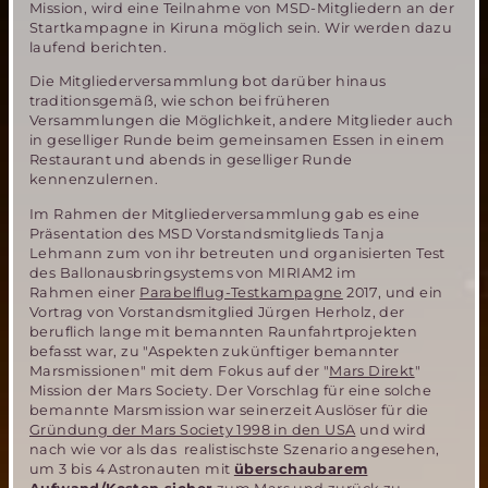
Mission, wird eine Teilnahme von MSD-Mitgliedern an der
Startkampagne in Kiruna möglich sein. Wir werden dazu
laufend berichten.
Die Mitgliederversammlung bot darüber hinaus
traditionsgemäß, wie schon bei früheren
Versammlungen die Möglichkeit, andere Mitglieder auch
in geselliger Runde beim gemeinsamen Essen in einem
Restaurant und abends in geselliger Runde
kennenzulernen.
Im Rahmen der Mitgliederversammlung gab es eine
Präsentation des MSD Vorstandsmitglieds Tanja
Lehmann zum von ihr betreuten und organisierten Test
des Ballonausbringsystems von MIRIAM2 im
Rahmen einer
Parabelflug-Testkampagne
2017, und ein
Vortrag von Vorstandsmitglied Jürgen Herholz, der
beruflich lange mit bemannten Raunfahrtprojekten
befasst war, zu "Aspekten zukünftiger bemannter
Marsmissionen" mit dem Fokus auf der "
Mars Direkt
"
Mission der Mars Society. Der Vorschlag für eine solche
bemannte Marsmission war seinerzeit Auslöser für die
Gründung der Mars Society 1998 in den USA
und wird
nach wie vor als das realistischste Szenario angesehen,
um 3 bis 4 Astronauten mit
überschaubarem