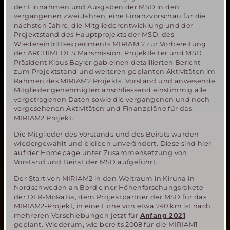
der Einnahmen und Ausgaben der MSD in den
vergangenen zwei Jahren, eine Finanzvorschau für die
nächsten Jahre, die Mitgliederentwicklung und der
Projektstand des Hauptprojekts der MSD, des
Wiedereintrittsexperiments
MIRIAM 2
zur Vorbereitung
der
ARCHIMEDES
Marsmission. Projektleiter und MSD
Präsident Klaus Bayler gab einen detaillierten Bericht
zum Projektstand und weiteren geplanten Aktivitäten im
Rahmen des
MIRIAM2
Projekts. Vorstand und anwesende
Mitglieder genehmigten anschliessend einstimmig alle
vorgetragenen Daten sowie die vergangenen und noch
vorgesehenen Aktivitäten und Finanzpläne für das
MIRIAM2 Projekt.
Die Mitglieder des Vorstands und des Beirats wurden
wiedergewählt und bleiben unverändert. Diese sind hier
auf der Homepage unter
Zusammensetzung von
Vorstand und Beirat der MSD
aufgeführt.
Der Start von MIRIAM2 in den Weltraum in Kiruna in
Nordschweden an Bord einer Höhenforschungsrakete
der
DLR-MoRaBa
, dem Projektpartner der MSD für das
MIRIAM2-Projekt, in eine Höhe von etwa 240 km ist nach
mehreren Verschiebungen jetzt für
Anfang 2021
geplant. Wiederum, wie bereits 2008 für die MIRIAM1-