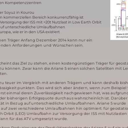
llen Kompetenzzentren
der Soyuz in Kourou
im kommerziellen Bereich konkurrenzfähig ist
Versorgung der ISS mit >20t Nutzlast in Low Earth Orbit
 auf unterschiedliche Umlaufbahnen
ropa, wie er in den USA existiert
chen Träger Anfang Dezember 2014 kann nur ein
chenden Anforderungen und Wünschen sein.
heint das Ziel zu stehen, einen kostengünstigen Träger für geost
zu können. Zwar kann die Ariane 5 einen solchen Satelliten mit Le
ten.
 zu teuer im Vergleich mit anderen Trägern und kann deshalb bis
ässigkeit punkten. Das wird sich aber ändern, wenn zum Beispiel
erst einmal deren Zuverlässigkeit nachgewiesen hat, was aufgrun
er bisherigen Erfolgsquote durchaus wahrscheinlich ist. Darüber
ilität in Bezug auf unterschiedliche Umlaufbahnen. Ariane 5 wurde
uf zwei verschiedene Umlaufbahnen hin optimiert: für geostati
 Orbit (LEO) Umlaufbahn zur Versorgung der ISS mit Nutzlasten bi
dann für das ATV umgesetzt wurde.
eitere Reduzierung der Produktionskosten der Ariane 5 auf ein au