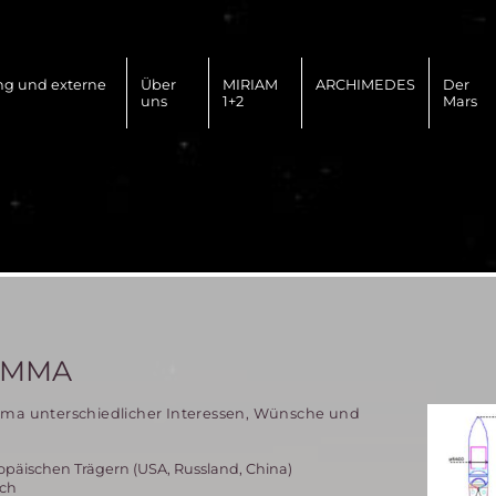
ng und externe
Über
MIRIAM
ARCHIMEDES
Der
uns
1+2
Mars
LEMMA
emma unterschiedlicher Interessen, Wünsche und
äischen Trägern (USA, Russland, China)
ich