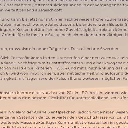
h. Über mehrere Kostenreduktionsrunden in der Vergangenheit 
en weitestgehend ausgeschöpft.
on und kann bis jetzt nur mit ihrer nachgewiesen hohen Zuverlässi
rd aber nur noch wenige Jahre dauern, bis andere -zum Beispiel 
geringeren Kosten bei ähnlich hoher Zuverlässigkeit anbieten könn
er Gründe für die forcierte Suche nach einem konkurrenzfähigen N
, muss also ein neuer Träger her. Das soll Ariane 6 werden.
ßlich Feststoffraketen in den Unterstufen einer neu zu entwickel
 Ariane 5 Nachfolgers mit Feststoffboostern und einer kryogenen 
hon mal die o.a. Kriterien 1, 2, 3, 4 und mit Einschränkung das Kri
on 6) wird wohl möglich sein, aber mit Sicherheit wird aufgrund d
igkeit mit Trägern wie der Falcon 9 und weiteren möglichen Fa
n Boostern könnte eine Nutzlast von 20 t in LEO erreicht werden wie
rüber hinaus eine bessere Flexibilität für unterschiedliche Umlauf
n in Vielem der Ariane 5 entsprechen, jedoch mit einigen wesen
inzelnen Satelliten der zu erwartenden Gewichtsklasse von ca. 8 t
 erwartende Masse zukünftiger Kommunikationssatelliten im geost
 der 8t-Klasse ökonomischer als Ariane 5, die nur dieser einen Satel