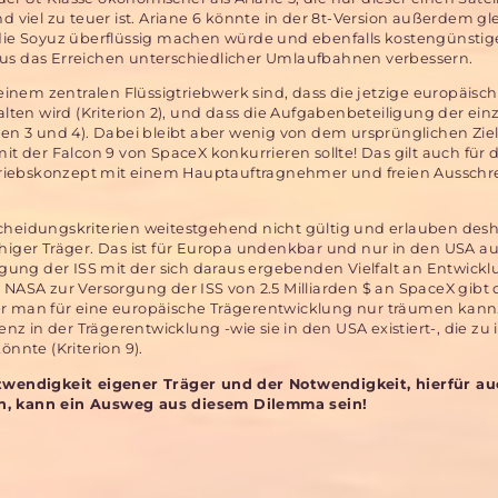
d viel zu teuer ist. Ariane 6 könnte in der 8t-Version außerdem gle
 die Soyuz überflüssig machen würde und ebenfalls kostengünstige
aus das Erreichen unterschiedlicher Umlaufbahnen verbessern.
nem zentralen Flüssigtriebwerk sind, dass die jetzige europäisc
ten wird (Kriterion 2), und dass die Aufgabenbeteiligung der ein
ien 3 und 4). Dabei bleibt aber wenig von dem ursprünglichen Ziel
der Falcon 9 von SpaceX konkurrieren sollte! Das gilt auch für d
etriebskonzept mit einem Hauptauftragnehmer und freien Aussch
scheidungskriterien weitestgehend nicht gültig und erlauben desh
iger Träger. Das ist für Europa undenkbar und nur in den USA a
sorgung der ISS mit der sich daraus ergebenden Vielfalt an Entwic
 NASA zur Versorgung der ISS von 2.5 Milliarden $ an SpaceX gibt 
der man für eine europäische Trägerentwicklung nur träumen kann
enz in der Trägerentwicklung -wie sie in den USA existiert-, die zu
nnte (Kriterion 9).
twendigkeit eigener Träger und der Notwendigkeit, hierfür au
n, kann ein Ausweg aus diesem Dilemma sein!