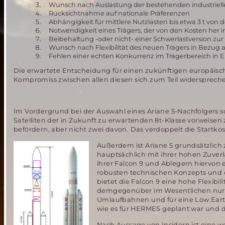
Wunsch nach Auslastung der bestehenden industrie
Rücksichtnahme auf nationale Präferenzen
Abhängigkeit für mittlere Nutzlasten bis etwa 3 t von 
Notwendigkeit eines Trägers, der von den Kosten her 
Beibehaltung -oder nicht- einer Schwerlastversion zur 
Wunsch nach Flexibilität des neuen Trägers in Bezug
Fehlen einer echten Konkurrenz im Trägerbereich in Eu
Die erwartete Entscheidung für einen zukünftigen europäis
Kompromiss zwischen allen diesen sich zum Teil widerspre
Im Vordergrund bei der Auswahl eines Ariane 5-Nachfolgers sc
Satelliten der in Zukunft zu erwartenden 8t-Klasse vorweisen 
befördern, aber nicht zwei davon. Das verdoppelt die Startkos
Außerdem ist Ariane 5 grundsätzlich
hauptsächlich mit ihrer hohen Zuverl
ihrer Falcon 9 und Ablegern hiervon 
robusten technischen Konzepts und d
bietet die Falcon 9 eine hohe Flexib
demgegenüber im Wesentlichen nur a
Umlaufbahnen und für eine Low Earth
wie es für HERMES geplant war und 
Nach Aussage von Insidern ist eine w