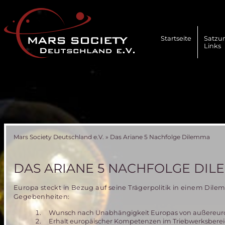
Navigation
überspringen
Startseite
Satzu
Links
Mars Society Deutschland e.V.
»
Das Ariane 5 Nachfolge Dilemma
DAS ARIANE 5 NACHFOLGE DI
Europa steckt in Bezug auf seine Trägerpolitik in einem Dil
Gegebenheiten:
Wunsch nach Unabhängigkeit Europas von außereurop
Erhalt europäischer Kompetenzen im Triebwerksbere