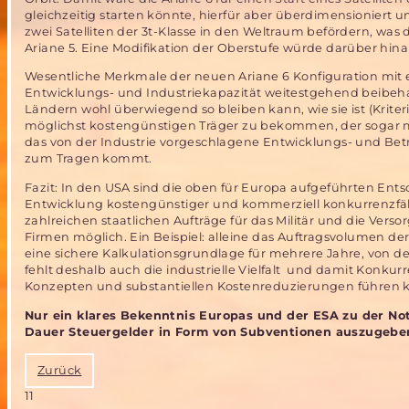
gleichzeitig starten könnte, hierfür aber überdimensioniert un
zwei Satelliten der 3t-Klasse in den Weltraum befördern, was
Ariane 5. Eine Modifikation der Oberstufe würde darüber hin
Wesentliche Merkmale der neuen Ariane 6 Konfiguration mit ei
Entwicklungs- und Industriekapazität weitestgehend beibehal
Ländern wohl überwiegend so bleiben kann, wie sie ist (Kriter
möglichst kostengünstigen Träger zu bekommen, der sogar mit 
das von der Industrie vorgeschlagene Entwicklungs- und B
zum Tragen kommt.
Fazit: In den USA sind die oben für Europa aufgeführten Ent
Entwicklung kostengünstiger und kommerziell konkurrenzfäh
zahlreichen staatlichen Aufträge für das Militär und die Ver
Firmen möglich. Ein Beispiel: alleine das Auftragsvolumen der
eine sichere Kalkulationsgrundlage für mehrere Jahre, von 
fehlt deshalb auch die industrielle Vielfalt und damit Konkurr
Konzepten und substantiellen Kostenreduzierungen führen kö
Nur ein klares Bekenntnis Europas und der ESA zu der No
Dauer Steuergelder in Form von Subventionen auszugebe
Zurück
11