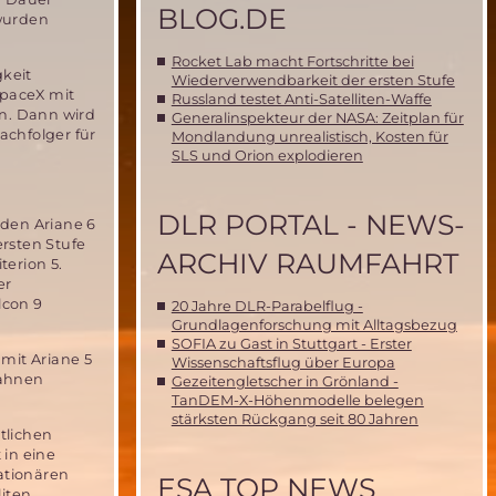
BLOG.DE
wurden
Rocket Lab macht Fortschritte bei
gkeit
Wiederverwendbarkeit der ersten Stufe
SpaceX mit
Russland testet Anti-Satelliten-Waffe
en. Dann wird
Generalinspekteur der NASA: Zeitplan für
achfolger für
Mondlandung unrealistisch, Kosten für
SLS und Orion explodieren
DLR PORTAL - NEWS-
nden Ariane 6
ersten Stufe
ARCHIV RAUMFAHRT
terion 5.
er
lcon 9
20 Jahre DLR-Parabelflug -
Grundlagenforschung mit Alltagsbezug
SOFIA zu Gast in Stuttgart - Erster
 mit Ariane 5
Wissenschaftsflug über Europa
bahnen
Gezeitengletscher in Grönland -
TanDEM-X-Höhenmodelle belegen
stärksten Rückgang seit 80 Jahren
tlichen
 in eine
ationären
ESA TOP NEWS
liten