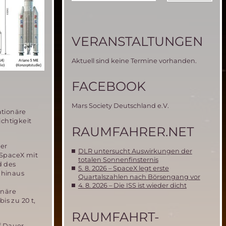
VERANSTALTUNGEN
Aktuell sind keine Termine vorhanden.
FACEBOOK
Mars Society Deutschland e.V.
ationäre
ichtigkeit
RAUMFAHRER.NET
her
DLR untersucht Auswirkungen der
 SpaceX mit
totalen Sonnenfinsternis
d des
5. 8. 2026 – SpaceX legt erste
 hinaus
Quartalszahlen nach Börsengang vor
4. 8. 2026 – Die ISS ist wieder dicht
onäre
s zu 20 t,
RAUMFAHRT-
f Dauer