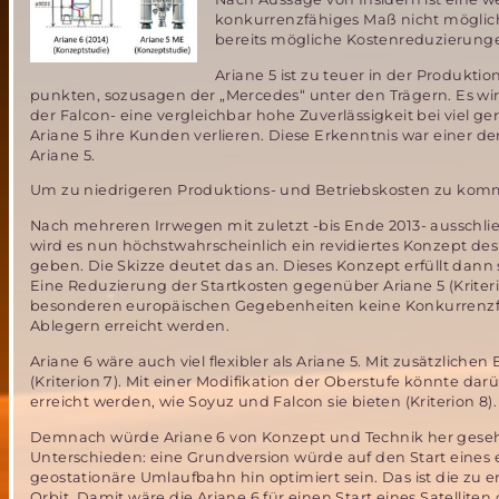
konkurrenzfähiges Maß nicht möglic
bereits mögliche Kostenreduzierung
Ariane 5 ist zu teuer in der Produkti
punkten, sozusagen der „Mercedes“ unter den Trägern. Es wi
der Falcon- eine vergleichbar hohe Zuverlässigkeit bei viel 
Ariane 5 ihre Kunden verlieren. Diese Erkenntnis war einer d
Ariane 5.
Um zu niedrigeren Produktions- und Betriebskosten zu kommen
Nach mehreren Irrwegen mit zuletzt -bis Ende 2013- ausschlie
wird es nun höchstwahrscheinlich ein revidiertes Konzept des
geben. Die Skizze deutet das an. Dieses Konzept erfüllt dann sc
Eine Reduzierung der Startkosten gegenüber Ariane 5 (Kriteri
besonderen europäischen Gegebenheiten keine Konkurrenzfäh
Ablegern erreicht werden.
Ariane 6 wäre auch viel flexibler als Ariane 5. Mit zusätzliche
(Kriterion 7). Mit einer Modifikation der Oberstufe könnte da
erreicht werden, wie Soyuz und Falcon sie bieten (Kriterion 8).
Demnach würde Ariane 6 von Konzept und Technik her gesehe
Unterschieden: eine Grundversion würde auf den Start eines e
geostationäre Umlaufbahn hin optimiert sein. Das ist die zu
Orbit. Damit wäre die Ariane 6 für einen Start eines Satelliten