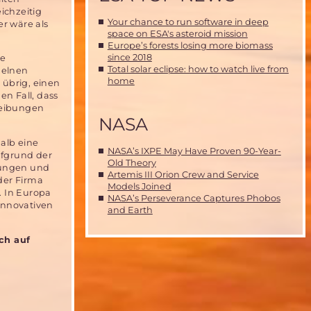
ichzeitig
Your chance to run software in deep
r wäre als
space on ESA's asteroid mission
Europe’s forests losing more biomass
since 2018
he
Total solar eclipse: how to watch live from
zelnen
home
 übrig, einen
en Fall, dass
reibungen
NASA
alb eine
NASA’s IXPE May Have Proven 90-Year-
ufgrund der
Old Theory
klungen und
Artemis III Orion Crew and Service
der Firma
Models Joined
. In Europa
NASA’s Perseverance Captures Phobos
 innovativen
and Earth
ch auf