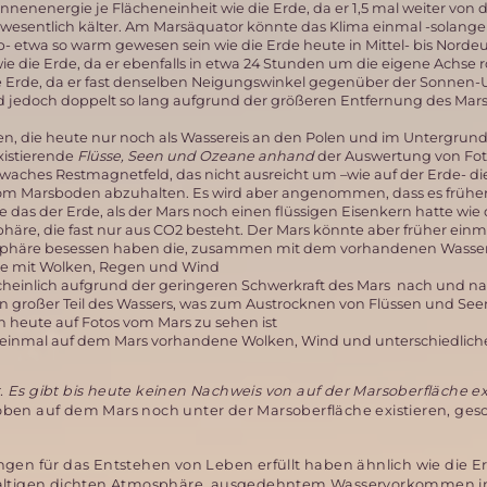
nnenenergie je Flächeneinheit wie die Erde, da er 1,5 mal weiter von 
halb wesentlich kälter. Am Marsäquator könnte das Klima einmal -solange
 etwa so warm gewesen sein wie die Erde heute in Mittel- bis Norde
ie die Erde, da er ebenfalls in etwa 24 Stunden um die eigene Achse ro
e Erde, da er fast denselben Neigungswinkel gegenüber der Sonnen
ind jedoch doppelt so lang aufgrund der größeren Entfernung des Mars
, die heute nur noch als Wassereis an den Polen und im Untergru
xistierende
Flüsse, Seen und Ozeane anhand
der Auswertung von Fot
waches Restmagnetfeld, das nicht ausreicht um –wie auf der Erde- die
om Marsboden abzuhalten. Es wird aber angenommen, dass es frühe
 das der Erde, als der Mars noch einen flüssigen Eisenkern hatte wie 
äre, die fast nur aus CO2 besteht. Der Mars könnte aber früher einm
osphäre besessen haben die, zusammen mit dem vorhandenen Wasser,
te mit Wolken, Regen und Wind
heinlich aufgrund der geringeren Schwerkraft des Mars nach und na
n großer Teil des Wassers, was zum Austrocknen von Flüssen und Seen
heute auf Fotos vom Mars zu sehen ist
r einmal auf dem Mars vorhandene Wolken, Wind und unterschiedlich
et. Es gibt bis heute keinen Nachweis von auf der Marsoberfläche 
ben auf dem Mars noch unter der Marsoberfläche existieren, ges
en für das Entstehen von Leben erfüllt haben ähnlich wie die E
ffhaltigen dichten Atmosphäre, ausgedehntem Wasservorkommen i