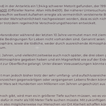
and) in der Antarktis ein 1,94 kg schwerer Metorit gefunden, der 199
4001
(Offizieller Name: Allan Hills 84001). Bei näherer Untersuchu
aufhin weltweit Aufsehen erregte als vermeintlich versteinerte B
zender Wahrscheinlichkeit nachgewiesen worden, dass es sich nic
r trotzdem regelrechte Verschwörungstheorien entwickelt.
rsroboter während der letzten 10 Jahre vermutet man mit ziem
a die Bedingungen für Leben nicht vorhanden sind. Genannt seien
osphäre, sowie die tödliche, weder durch ausreichende Atmosph
aum.
. Jahren, und vielleicht zeitweise auch noch später, die drei obe
 Atmosphäre gegeben haben und ein Magnetfeld wie auf der Erde
ht zur Oberfläche gelangt. Unter diesen Voraussetzungen könnte
at man jedoch bisher trotz der sehr umfang- und aufschlussreich
 Anzeichen gegenwärtigen oder vergangenen Lebens finden kön
der Mars seit Hunderten von Millionen von Jahren ungeschützt au
och gibt, wird man es in größerer Tiefe suchen müssen, wo es v
dafür in mehr als 100 Meter Tiefe suchen müsste. Mit zukünftige
 also möglicherweise nur Menschen vor Ort Klarheit schaffen kön