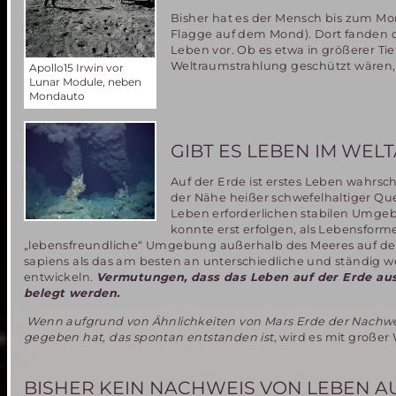
Bisher hat es der Mensch bis zum Mo
Flagge auf dem Mond). Dort fanden 
Leben vor. Ob es etwa in größerer Ti
Weltraumstrahlung geschützt wären
Apollo15 Irwin vor
Lunar Module, neben
Mondauto
GIBT ES LEBEN IM WEL
Auf der Erde ist erstes Leben wahrsc
der Nähe heißer schwefelhaltiger Qu
Leben erforderlichen stabilen Umge
konnte erst erfolgen, als Lebensform
„lebensfreundliche“ Umgebung außerhalb des Meeres auf der 
sapiens als das am besten an unterschiedliche und ständ
entwickeln.
Vermutungen, dass das Leben auf der Erde aus
belegt werden.
Wenn aufgrund von Ähnlichkeiten von Mars Erde der Nachwei
gegeben hat, das spontan entstanden ist,
wird es mit großer
BISHER KEIN NACHWEIS VON LEBEN A