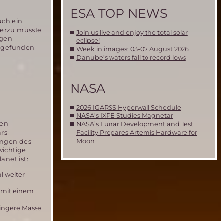
ESA TOP NEWS
uch ein
ierzu müsste
Join us live and enjoy the total solar
igen
eclipse!
n gefunden
Week in images: 03-07 August 2026
Danube’s waters fall to record lows
NASA
2026 IGARSS Hyperwall Schedule
NASA’s IXPE Studies Magnetar
ten-
NASA’s Lunar Development and Test
ars
Facility Prepares Artemis Hardware for
Moon
ungen des
wichtige
anet ist:
l weiter
e mit einem
eringere Masse