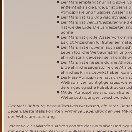
Der Mars empfängt nur halb soviel So
entfernt ist als die Erde. Er ist des
Atmosphäre und flüssiges Wasser gab-
Der Mars hat
Tag und Nachtphasen
w
Der Mars hat
Vier Jahreszeiten
wie di
hat wie die Erde. Die Jahreszeiten s
Sonne
Der Mars hat große Wasservorkommen
Es gibt Anzeichen für früher einmal e
Der Mars hat ein, wenn auch sehr sch
Leben tödliche Weltraumstrahlung v
ähnlich stark gewesen sein könnte wie
Der Mars hat eine sehr dünne Atmosph
Erde ähnliche sauerstoffreiche Atm
ähnliches Klima bewirkt haben könn
Die Mars-Atmosphäre hat sich wahrsc
Weltraum verflüchtigt genauso wie ei
deren geologische Fußabdrücke noch 
Mit der Atmosphäre sind auch frühe
Wetterbedingungen verschwunden
Der Mars ist heute, nach allem was wir wissen, ein toter Plan
Leben.
Bestenfalls könnten
Primitive Lebensformen
wie Mikro
der Weltraumstrahlung.
Vor etwa 2,7 Milliarden Jahren
könnte der Mars aber Bedingung
mit einem flüssigen Kern und Vulkanismus, einer sauersto