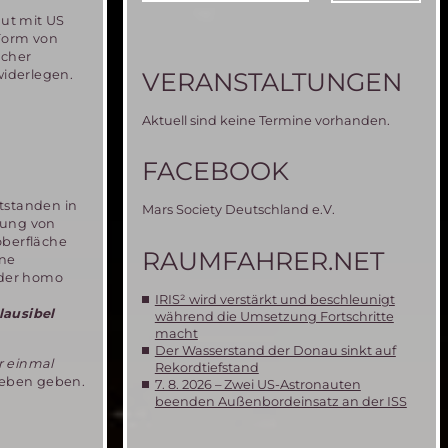
aut mit US
Form von
icher
iderlegen.
VERANSTALTUNGEN
Aktuell sind keine Termine vorhanden.
FACEBOOK
ntstanden in
Mars Society Deutschland e.V.
lung von
oberfläche
RAUMFAHRER.NET
ine
 der homo
IRIS² wird verstärkt und beschleunigt
lausibel
während die Umsetzung Fortschritte
macht
Der Wasserstand der Donau sinkt auf
r einmal
Rekordtiefstand
Leben geben.
7. 8. 2026 – Zwei US-Astronauten
beenden Außenbordeinsatz an der ISS