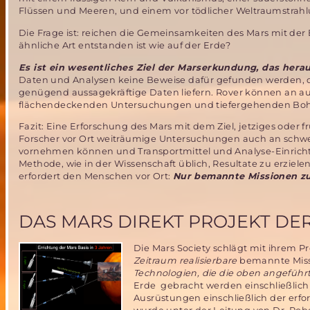
Flüssen und Meeren, und einem vor tödlicher Weltraumstrah
Die Frage ist: reichen die Gemeinsamkeiten des Mars mit der 
ähnliche Art entstanden ist wie auf der Erde?
Es ist ein wesentliches Ziel der Marserkundung, das hera
Daten und Analysen keine Beweise dafür gefunden werden, das
genügend aussagekräftige Daten liefern. Rover können an 
flächendeckenden Untersuchungen und tiefergehenden Bo
Fazit: Eine Erforschung des Mars mit dem Ziel, jetziges ode
Forscher vor Ort weiträumige Untersuchungen auch an schwe
vornehmen können und Transportmittel und Analyse-Einricht
Methode, wie in der Wissenschaft üblich, Resultate zu erziel
erfordert den Menschen vor Ort:
Nur bemannte Missionen zu
DAS MARS DIREKT PROJEKT DE
Die Mars Society schlägt mit ihrem
Zeitraum realisierbare
bemannte Miss
Technologien, die die oben angeführte
Erde gebracht werden einschließlich 
Ausrüstungen einschließlich der erf