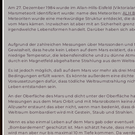
Am 27. Dezemb
er 1984 wurde im Allan-Hills-Eisfeld (Viktorial
Marsmeteorit identifiziert wurde: name des Meteoriten:
ALH 8
Meteoriten wurde eine merkwürdige Struktur entdeckt, die dar
vom Mars kämen. Inzwischen ist aber mit an Sicherheit gren
irgendwelche Lebensformen handelt. Darüber haben sich abe
Aufgrund der zahlreichen Messungen über Marssonden und Ma
Gewissheit, dass heute kein Leben auf dem Mars existiert, d
niedrige Temperatur, die lebensfeindliche und zu dünne Atm
durch ein Magnetfeld abgehaltene Strahlung aus dem Weltr
Es ist jedoch möglich, daß auf dem Mars vor mehr als drei Mrd
Bedingungen erfüllt waren. Es könnte außerdem eine dichte
Voraussetzungen dafür, dass tödliche Weltraumstrahlung nic
Leben entstanden sein.
An der Oberfäche des Mars und dicht unter der Oberfläche h
Messungen aus dem Mars Orbit und mit Marsrobotern keine
Allzusehr erstaunt das aber nicht, wenn man bedenkt, dass 
Weltraum bombardiert wird mit Gestein, Staub und Strahlen.
Wenn es also einmal Leben auf dem Mars gab oder eventuell n
„Bombardement“ geschützt ist. Man schätzt heute, dass man 
wird man aber nur bis maximal 10 m Tiefe kommen. Da werden