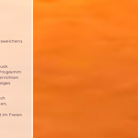
Ausweichens
Musk
 Programm
errichten
siges
ach
ten,
e
 im Freien