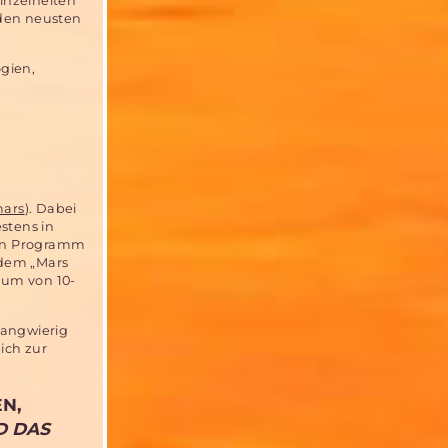
Einzelheiten
 den neusten
gien,
mars
). Dabei
stens in
 ein Programm
 dem „Mars
aum von 10-
langwierig
ich zur
N,
D DAS