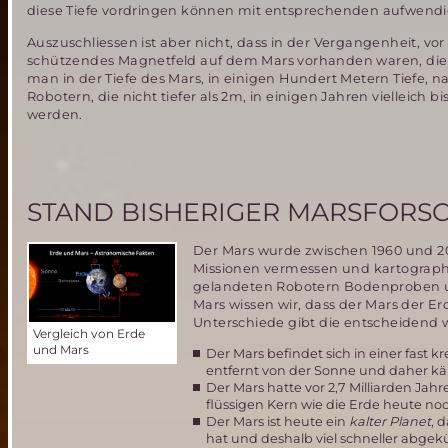
diese Tiefe vordringen können mit entsprechenden aufwendi
Auszuschliessen ist aber nicht, dass in der Vergangenheit, vo
schützendes Magnetfeld auf dem Mars vorhanden waren, die
man in der Tiefe des Mars, in einigen Hundert Metern Tiefe, n
Robotern, die nicht tiefer als 2m, in einigen Jahren viellei
werden.
STAND BISHERIGER MARSFORS
Der Mars wurde zwischen 1960 und 20
Missionen vermessen und kartograph
gelandeten Robotern Bodenproben u
Mars wissen wir, dass der Mars der Er
Unterschiede gibt die entscheidend w
Vergleich von Erde
und Mars
Der Mars befindet sich in einer fast 
entfernt von der Sonne und daher käl
Der Mars hatte vor 2,7 Milliarden Ja
flüssigen Kern wie die Erde heute no
Der Mars ist heute ein
kalter Planet
, 
hat und deshalb viel schneller abgeküh