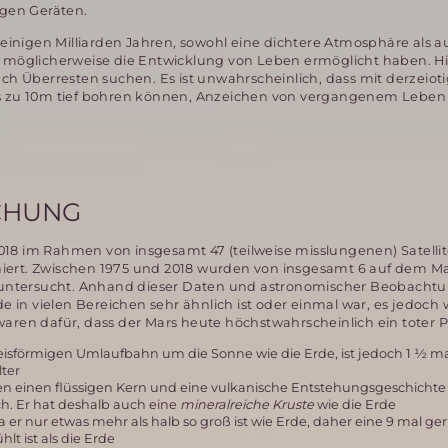
gen Geräten.
r einigen Milliarden Jahren, sowohl eine dichtere Atmosphäre als a
 möglicherweise die Entwicklung von Leben ermöglicht haben. H
ach Überresten suchen. Es ist unwahrscheinlich, dass mit derzeiot
ch bis zu 10m tief bohren können, Anzeichen von vergangenem Lebe
CHUNG
18 im Rahmen von insgesamt 47 (teilweise misslungenen) Satelli
iert. Zwischen 1975 und 2018 wurden von insgesamt 6 auf dem M
ntersucht. Anhand dieser Daten und astronomischer Beobacht
de in vielen Bereichen sehr ähnlich ist oder einmal war, es jedoch 
aren dafür, dass der Mars heute höchstwahrscheinlich ein toter Pl
kreisförmigen Umlaufbahn um die Sonne wie die Erde, ist jedoch 1 ½ ma
ter
hren einen flüssigen Kern und eine vulkanische Entstehungsgeschicht
ch. Er hat deshalb auch eine
mineralreiche Kruste
wie die Erde
da er nur etwas mehr als halb so groß ist wie Erde, daher eine 9 mal g
lt ist als die Erde