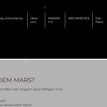
ng und externe
Über
MIRIAM
ARCHIMEDES
Der
uns
1+2
Mars
?
 DEM MARS?
haftler seit langem beschäftigen sind:
all?
 so verwandten Mars?