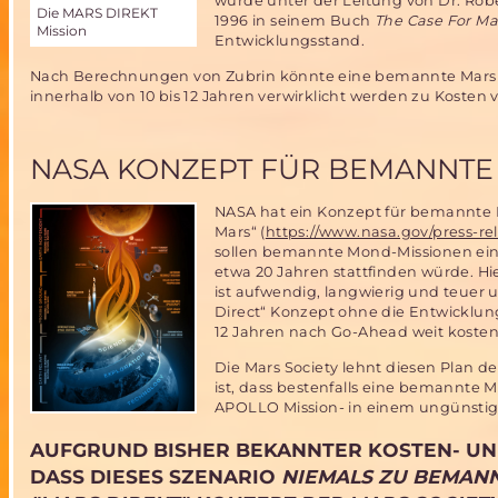
wurde unter der Leitung von Dr. Robe
Die MARS DIREKT
1996 in seinem Buch
The Case For Ma
Mission
Entwicklungsstand.
Nach Berechnungen von Zubrin könnte eine bemannte Marsmis
innerhalb von 10 bis 12 Jahren verwirklicht werden zu Kosten 
NASA KONZEPT FÜR BEMANNTE
NASA hat ein Konzept für bemannte 
Mars“ (
https://www.nasa.gov/press-re
sollen bemannte Mond-Missionen ein
etwa 20 Jahren stattfinden würde. H
ist aufwendig, langwierig und teuer
Direct“ Konzept ohne die Entwicklun
12 Jahren nach Go-Ahead weit kosteng
Die Mars Society lehnt diesen Plan 
ist, dass bestenfalls eine bemannte
APOLLO Mission- in einem ungünstige
AUFGRUND BISHER BEKANNTER KOSTEN- UN
DASS DIESES SZENARIO
NIEMALS ZU BEMAN