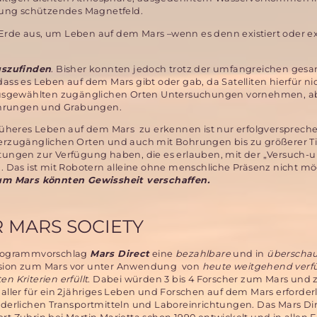
lung schützendes Magnetfeld.
Erde aus, um Leben auf dem Mars –wenn es denn existiert oder exi
uszufinden
. Bisher konnten jedoch trotz der umfangreichen ge
s es Leben auf dem Mars gibt oder gab, da Satelliten hierfür ni
ausgewählten zugänglichen Orten Untersuchungen vornehmen, a
hrungen und Grabungen.
r früheres Leben auf dem Mars zu erkennen ist nur erfolgversprec
rzugänglichen Orten und auch mit Bohrungen bis zu größerer Ti
ungen zur Verfügung haben, die es erlauben, mit der „Versuch-u
en. Das ist mit Robotern alleine ohne menschliche Präsenz nicht m
m Mars könnten Gewissheit verschaffen.
R MARS SOCIETY
 Programmvorschlag
Mars Direct
eine
bezahlbare
und in
überscha
ion zum Mars vor unter Anwendung von
heute weitgehend verf
n Kriterien erfüllt
. Dabei würden 3 bis 4 Forscher zum Mars und 
aller für ein 2jähriges Leben und Forschen auf dem Mars erforder
orderlichen Transportmitteln und Laboreinrichtungen. Das Mars Di