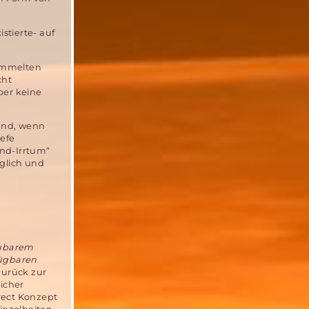
stierte- auf
sammelten
cht
ber keine
hend, wenn
efe
nd-Irrtum“
öglich und
ubarem
ügbaren
zurück zur
licher
rect Konzept