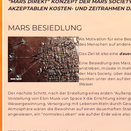
"MARS
DIREKT" KONZEPT DER MARS SOCIETY
AKZEPTABLEN KOSTEN- UND ZEITRAHMEN DA
MARS BESIEDLUNG
Als Motivation für eine 
des Menschen auf andere 
Das Ziel ist also eine
daue
Eine Besiedlung des Mars,
anstreben, müsste in mehr
der Mars Society, über da
würden unter den auf de
Wasser.
Der nächste Schritt, nach der Erstellung eines ersten "Auß
Vorstellung von Elon Musk von Space X die Errichtung einer 
Wassergewinnung, Versorgung mit Lebensmitteln durch Gew
Atmosphäre wären die Bewohner auf einen dauerhaften Strah
angewiesen, ein "normales Leben" wie auf der Erde wäre also