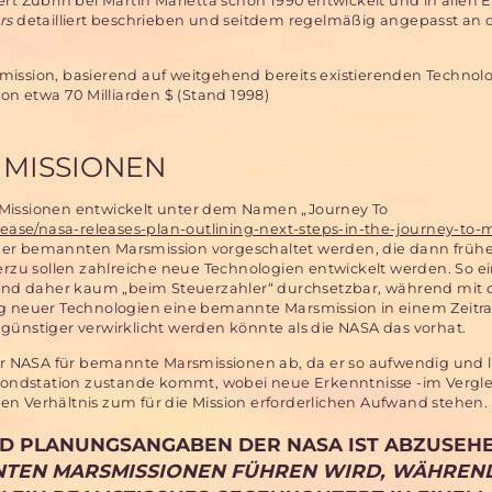
rt Zubrin bei Martin Marietta schon 1990 entwickelt und in allen 
rs
detailliert beschrieben und seitdem regelmäßig angepasst an
sion, basierend auf weitgehend bereits existierenden Technolo
von etwa 70 Milliarden $ (Stand 1998)
 MISSIONEN
Missionen entwickelt unter dem Namen „Journey To
lease/nasa-releases-plan-outlining-next-steps-in-the-journey-to-
er bemannten Marsmission vorgeschaltet werden, die dann frühe
ierzu sollen zahlreiche neue Technologien entwickelt werden. So
 und daher kaum „beim Steuerzahler“ durchsetzbar, während mit
g neuer Technologien eine bemannte Marsmission in einem Zeitr
ünstiger verwirklicht werden könnte als die NASA das vorhat.
der NASA für bemannte Marsmissionen ab, da er so aufwendig und 
 Mondstation zustande kommt, wobei neue Erkenntnisse -im Vergle
n Verhältnis zum für die Mission erforderlichen Aufwand stehen.
D PLANUNGSANGABEN DER NASA IST ABZUSEHE
NTEN MARSMISSIONEN FÜHREN WIRD, WÄHREN