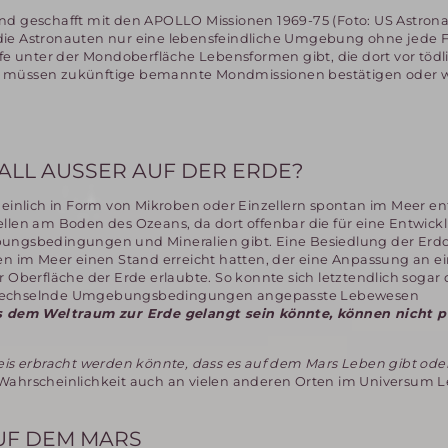
nd geschafft mit den APOLLO Missionen 1969-75 (Foto: US Astron
die Astronauten nur eine lebensfeindliche Umgebung ohne jede 
efe unter der Mondoberfläche Lebensformen gibt, die dort vor tödl
, müssen zukünftige bemannte Mondmissionen bestätigen oder w
TALL AUSSER AUF DER ERDE?
heinlich in Form von Mikroben oder Einzellern spontan im Meer e
ellen am Boden des Ozeans, da dort offenbar die für eine Entwick
bungsbedingungen und Mineralien gibt. Eine Besiedlung der Erd
en im Meer einen Stand erreicht hatten, der eine Anpassung an e
Oberfläche der Erde erlaubte. So konnte sich letztendlich sogar
ig wechselnde Umgebungsbedingungen angepasste Lebewesen
 dem Weltraum zur Erde gelangt sein könnte, können nicht p
s erbracht werden könnte, dass es auf dem Mars Leben gibt ode
 Wahrscheinlichkeit auch an vielen anderen Orten im Universum 
UF DEM MARS