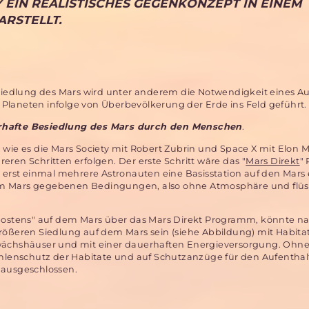
 EIN REALISTISCHES GEGENKONZEPT IN EINEM
RSTELLT.
Besiedlung des Mars wird unter anderem die Notwendigkeit eines 
Planeten infolge von Überbevölkerung der Erde ins Feld geführt.
rhafte Besiedlung des Mars durch den Menschen
.
 wie es die Mars Society mit Robert Zubrin und Space X mit Elon 
eren Schritten erfolgen. Der erste Schritt wäre das "
Mars Direkt
"
s erst einmal mehrere Astronauten eine Basisstation auf den Mars 
m Mars gegebenen Bedingungen, also ohne Atmosphäre und flüs
enpostens" auf dem Mars über das Mars Direkt Programm, könnte n
größeren Siedlung auf dem Mars sein (siehe Abbildung) mit Habita
ächshäuser und mit einer dauerhaften Energieversorgung. Ohn
lenschutz der Habitate und auf Schutzanzüge für den Aufenthalt
 ausgeschlossen.