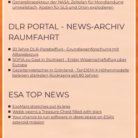
Generalinspekteur der NASA: Zeitplan für Mondlandung
unrealistisch, Kosten für SLS und Orion explodieren
DLR PORTAL - NEWS-ARCHIV
RAUMFAHRT
20 Jahre DLR-Parabelflug - Grundlagenforschung mit
Alltagsbezug
SOFIA zu Gast in Stuttgart - Erster Wissenschaftsflug über
Europa
Gezeitengletscher in Grönland - TanDEM-X-Höhenmodelle
belegen stärksten Rückgang seit 80 Jahren
ESA TOP NEWS
ExoMars stretches out its legs
Webb opens a Treasure Chest filled with stars
Your chance to run software in deep space on ESA's
asteroid mission