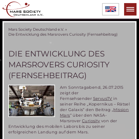
Mars Society Deutschland e.V.
»
Die Entwicklung des Marsrovers Curiosity (Fernsehbeitrag)
DIE ENTWICKLUNG DES
MARSROVERS CURIOSITY
(FERNSEHBEITRAG)
Am Sonntagabend, 26.07.2015
zeigt der
Fernsehsender
ServusTV
in
seiner Reihe „Kopernikus – Rätsel
der Galaxis“ den Beitrag „
Mission
Mars
“ über den NASA-
Marsrover
Curiosity
von der
Entwicklung des mobilen Labors bis zu seiner
erfolgreichen Landung auf dem Mars.