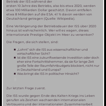
Betrieb der ISS während der
ersten 10 Jahre des Betriebs, also bis etwa 2020, werden
etwa 100 Milliarden Dollar geschätzt. Davon entfallen
etwa 8 Milliarden auf die ESA. 41 % davon werden von
Deutschland getragen (Quelle: Wikipedia).
Eine Verlängerung der Betriebsdauer der ISS über 2020
hinaus ist wahrscheinlich. Wer will es wagen, dieses
internationale Prestige-Objekt im Meer zu versenken?
Die Fragen, die sich stellen, sind:
„Lohnt“ sich die ISS aus wissenschaftlicher und
wirtschaftlicher Sicht?
Ist die ISS eine zukunftweisende Investition oder doch
eher eine Fortschrittshemmer, da sie für lange Zeit
große Teile der Raumfahrtbudgets blockiert, nicht nur
in Deutschland und Europa?
Was bringt die ISS in politischer Hinsicht?
Zur letzten Frage zuerst.
Die ISS wurde gegen Ende des Kalten Kriegs ins Leben
gerufen als Zeichen wachsenden internationalen
Vertrauens und der internationalen Zusammenarbeit