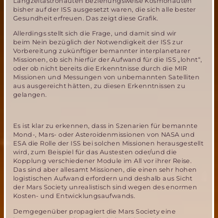
Langzeitastronauten beziehungsweise Kosmonauten
bisher auf der ISS ausgesetzt waren, die sich alle bester
Gesundheit erfreuen. Das zeigt diese Grafik.
Allerdings stellt sich die Frage, und damit sind wir
beim Nein bezüglich der Notwendigkeit der ISS zur
Vorbereitung zukünftiger bemannter interplanetarer
Missionen, ob sich hierfür der Aufwand für die ISS „lohnt“,
oder ob nicht bereits die Erkenntnisse durch die MIR
Missionen und Messungen von unbemannten Satelliten
aus ausgereicht hätten, zu diesen Erkenntnissen zu
gelangen.
Es ist klar zu erkennen, dass in Szenarien für bemannte
Mond-, Mars- oder Asteroidenmissionen von NASA und
ESA die Rolle der ISS bei solchen Missionen herausgestellt
wird, zum Beispiel für das Austesten oder/und die
Kopplung verschiedener Module im All vor ihrer Reise.
Das sind aber allesamt Missionen, die einen sehr hohen
logistischen Aufwand erfordern und deshalb aus Sicht
der Mars Society unrealistisch sind wegen des enormen
Kosten- und Entwicklungsaufwands.
Demgegenüber propagiert die Mars Society eine