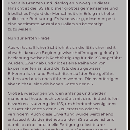
über alle Grenzen und Ideologien hinweg. In dieser
Hinsicht ist die ISS als bisher größtes gemeinsames und
friedliches Projekt der Menschheit ein Erfolg mit hoher
politischer Bedeutung. Es ist schwierig, diesem Aspekt
eine bestimmte Anzahl an Dollars als berechtigt
zuzuweisen.
Nun zur ersten Frage:
Aus wirtschaftlicher Sicht lohnt sich die ISS sicher nicht,
obwohl daran zu Beginn gewisee Hoffnungen geknüpft
beziehungsweise als Rechtfertigung für die ISS angeführt
wurden. Zwar gab und gibt es eine Reihe von von
Experimenten an Bord der ISS, die zu gewissen
Erkenntnissen und Fortschritten auf der Erde geführt
haben und auch noch führen werden. Die rechtfertigen
aber nicht alleine die hohen Kosten der ISS.
Große Erwartungen wurden anfangs und werden
manchmal heute noch verknüpft mit einer industriellen -
bezahlten- Nutzung der ISS, um hierdurch wenigstens
die Betriebskosten der ISS zu ersetzen oder zu
verringern. Auch diese Erwartung wurde weitgehend
enttäuscht, da der Betrieb auf der ISS zu teuer ist und
damit an eine industrielle Fertigung selbst teurer
Materialien nicht zu denken ist. Außerdem wurden auf