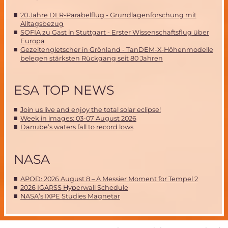
20 Jahre DLR-Parabelflug - Grundlagenforschung mit
Alltagsbezug
SOFIA zu Gast in Stuttgart - Erster Wissenschaftsflug über
Europa
Gezeitengletscher in Grönland - TanDEM-X-Höhenmodelle
belegen stärksten Rückgang seit 80 Jahren
ESA TOP NEWS
Join us live and enjoy the total solar eclipse!
Week in images: 03-07 August 2026
Danube’s waters fall to record lows
NASA
APOD: 2026 August 8 – A Messier Moment for Tempel 2
2026 IGARSS Hyperwall Schedule
NASA’s IXPE Studies Magnetar