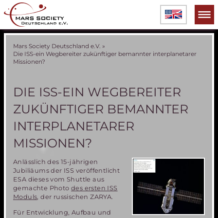
Mars Society Deutschland e.V.
»
Die ISS-ein Wegbereiter zukünftiger bemannter interplanetarer
Missionen?
DIE ISS-EIN WEGBEREITER
ZUKÜNFTIGER BEMANNTER
INTERPLANETARER
MISSIONEN?
Anlässlich des 15-jährigen
Jubiliäums der ISS veröffentlicht
ESA dieses vom Shuttle aus
gemachte Photo
des ersten ISS
Moduls
, der russischen ZARYA.
Für Entwicklung, Aufbau und