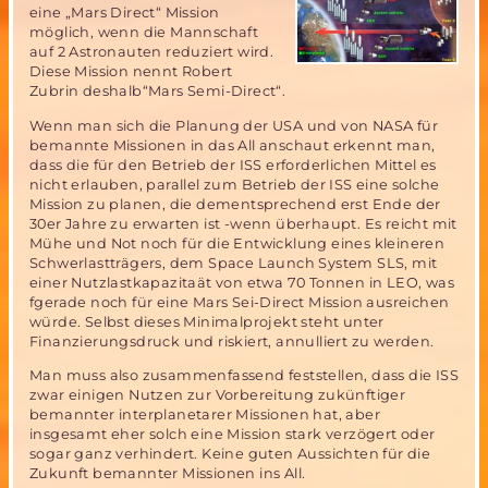
eine „Mars Direct“ Mission
möglich, wenn die Mannschaft
auf 2 Astronauten reduziert wird.
Diese Mission nennt Robert
Zubrin deshalb“Mars Semi-Direct“.
Wenn man sich die Planung der USA und von NASA für
bemannte Missionen in das All anschaut erkennt man,
dass die für den Betrieb der ISS erforderlichen Mittel es
nicht erlauben, parallel zum Betrieb der ISS eine solche
Mission zu planen, die dementsprechend erst Ende der
30er Jahre zu erwarten ist -wenn überhaupt. Es reicht mit
Mühe und Not noch für die Entwicklung eines kleineren
Schwerlastträgers, dem Space Launch System SLS, mit
einer Nutzlastkapazitaät von etwa 70 Tonnen in LEO, was
fgerade noch für eine Mars Sei-Direct Mission ausreichen
würde. Selbst dieses Minimalprojekt steht unter
Finanzierungsdruck und riskiert, annulliert zu werden.
Man muss also zusammenfassend feststellen, dass die ISS
zwar einigen Nutzen zur Vorbereitung zukünftiger
bemannter interplanetarer Missionen hat, aber
insgesamt eher solch eine Mission stark verzögert oder
sogar ganz verhindert. Keine guten Aussichten für die
Zukunft bemannter Missionen ins All.