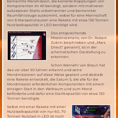
bemannte Marsmission, die keinerlei Kopplungen von
Komponenten im All benötigt, sondern mit mehreren
sukzessiven Starts unbemannter und bemannter
Raumfahrzeuge auskommt, wobei für eine Mannschaft
von 6 Marsastronauten eine Rakete mit etwa 150 Tonnen
Nutzlastkapazität in LEO benötigt wird.
Das entsprechende
Missionszenario, von Dr. Robert
Zubrin beschrieben und „Mars
Direct“ genannt, ist in der
schematischen Darstellung zu
erkennen.
Schon Wernehr von Braun hat
das vor über 50 Jahren erkannt und seine
Mondmissionen auf diese Weise geplant und deshalb
eine Rakete entwickelt, die Saturn 5, die alle für die
Mondmission erforderlichen Komponenten mit einem
einzigen Start in den Weltraum und zum Mond
beförderte und dafür eine Startkapazität von etwa 130
Tonnen benötigte.
Selbst mit einer Rakete mit einer
Nutzlastkapazität von nur 60…70
Tonnen Nutzlast in LEO ist noch