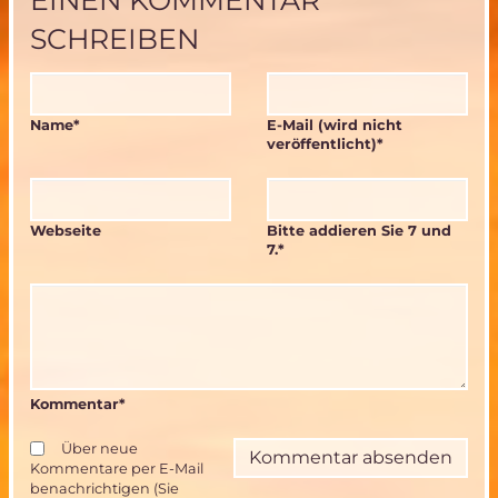
SCHREIBEN
Pflichtfeld
Pflichtfeld
Name
*
E-Mail (wird nicht
veröffentlicht)
*
Webseite
Bitte addieren Sie 7 und
7.
*
Kommentar
*
Über neue
Kommentare per E-Mail
benachrichtigen (Sie