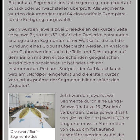
Ballonhaut-Segmente aus Upilex gereinigt und dabei auf
Schad- oder Schwachstellen überprüft. Alle Segmente
wurden dokumentiert und 64 einwandfreie Exemplare
für die Fertigung ausgewählt.
Dann wurden jeweils zwei Dreiecke an der kurzen Seite
verschweißt, so dass 32 sphärische Zweiecke entstanden,
analog zu den Segmenten einer Weltkarte, die auf die
Rundung eines Globus aufgebracht werden. In Analogie
zum Globus werden auch die Teile und Richtungen auf
dem Ballon mit den entsprechenden geografischen
Ausdrücken bezeichnet: so befindet sich der
Instrumenten-Pod am „Südpol“, der Aufblasschlauch
wird am „Nordpol“ eingeführt und die ersten kurzen
Verbindungsnähte der Segmente bilden später den
„Äquator“.
Jetzt wurden jeweils zwei
Segmente durch eine Längs-
Schweißnaht zu 16 „Zweiern“
verbunden. Diese Schweißnaht
von „Pol zu Pol“ ist jeweils 6,28 m
lang und muss in Abschnitten
von ca. 20 cm fortlaufend
Die zwei „16er“-
ausgeführt werden, wobei die
Segmente des