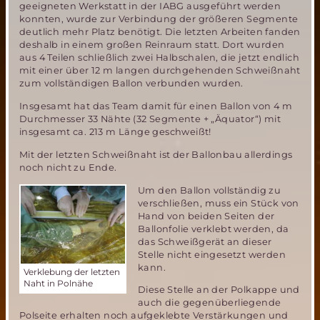
geeigneten Werkstatt in der IABG ausgeführt werden
konnten, wurde zur Verbindung der größeren Segmente
deutlich mehr Platz benötigt. Die letzten Arbeiten fanden
deshalb in einem großen Reinraum statt. Dort wurden
aus 4 Teilen schließlich zwei Halbschalen, die jetzt endlich
mit einer über 12 m langen durchgehenden Schweißnaht
zum vollständigen Ballon verbunden wurden.
Insgesamt hat das Team damit für einen Ballon von 4 m
Durchmesser 33 Nähte (32 Segmente + „Äquator“) mit
insgesamt ca. 213 m Länge geschweißt!
Mit der letzten Schweißnaht ist der Ballonbau allerdings
noch nicht zu Ende.
Um den Ballon vollständig zu
verschließen, muss ein Stück von
Hand von beiden Seiten der
Ballonfolie verklebt werden, da
das Schweißgerät an dieser
Stelle nicht eingesetzt werden
kann.
Verklebung der letzten
Naht in Polnähe
Diese Stelle an der Polkappe und
auch die gegenüberliegende
Polseite erhalten noch aufgeklebte Verstärkungen und