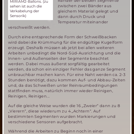
Ränder der beiden Segmente
MIRIAM2-Ballons. (zu
zwischen zwei Bänder aus
sehen ist auch die
Verkabelung der
gleichem Material gelegt und
Sensorik)
dann durch Druck und
Temperatur miteinander
verschweißt werden.
Durch eine entsprechende Form der Schweißbacken
wird dabei die Krümmung für die endgültige Kugelform
erzeugt. Deshalb müssen ab jetzt bei allen weiteren
Arbeiten unbedingt die Nord-Süd-Ausrichtung und die
Innen- und Außenseiten der Segmente beachtet
werden. Dabei muss äußerst sorgfältig gearbeitet
werden, da schon ein einziger Fehler das ganze Segment
unbrauchbar machen kann. Für eine Naht werden ca. 2-3
Stunden benötigt, dazu kommen Auf- und Abbau-Zeiten
und, da das Schweißen unter Reinraumbedingungen
stattfinden muss, natürlich immer wieder Reinigen,
Reinigen, Reinigen...
Auf die gleiche Weise wurden die 16 „Zweier“ dann zu 8
„Vierern“, diese wiederum zu 4 „Achtern“. Auf
bestimmten Segmenten wurden Markierungen und
verschiedene Sensoren aufgebracht.
Während die Arbeiten zu Beginn noch in einer