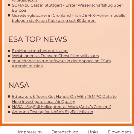
Alltagsbezug
SOFIA zu Gast in Stuttgart - Erster Wissenschaftsflug über
Europa
Gezeitengletscher in Grönland - TanDEM-X-Höhenmodelle
belegen stärksten Rückgang seit 80 Jahren
ESA TOP NEWS
ExoMars stretches out its legs
Webb opens a Treasure Chest filled with stars
Your chance to run software in deep space on ESA's
asteroid mission
NASA
Educators & Teens Get Hands-On With TEMPO Data to
Help Investigate Local Air Quality
NASA’s SkyFall Helicopters at Work (Artist’s Concept)
Antenna Testing for NASA’s SkyFall Mission
Navigation
Impressum
Datenschutz
Links
Downloads