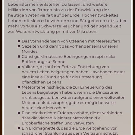
Lebensformen entstehen zu lassen, und weitere
Milliarden von Jahren hin zu der Entwicklung der
heutigen Artenvielfalt auf der Erde. Hochentwickeltes
Leben mit Meeresbewohnern und Säugetieren setzt aber
mehr voraus als Schwarze Raucher und genügend Zeit
zur Weiterentwicklung primitiver Mikroben:
Das Vorhandensein von Ozeanen mit Meeresufern
Gezeiten und damit das Vorhandenseins unseren
Mondes
Günstige klimatische Bedingungen in optimaler
Entfernung zur Sonne
Vulkane, die auf der Erde zu Entstehung von
neuem Leben beigetragen haben. Lavaboden bietet
eine ideale Grundlage für die Entstehung
pflanzlichen Lebens
Meteoriteneinschläge, die zur Erneuerung des
Lebens beigetragen haben: wenn die Dinosaurier
nicht ausgestorben wären aufgrund einer weltweiten
Meteoritenkatastrophe, gäbe es möglicherweise
heute keine Menschen!
Eine relativ dichte Erdatmosphäre, die es verhindert
dass die Vielzahl kleinerer Meteoriten die
Erdoberfläche treffen und verwüsten
Ein Erdmagnetfeld, das die Erde weitgehend vor
schädlicher Strahlung aus dem Weltraum schützt