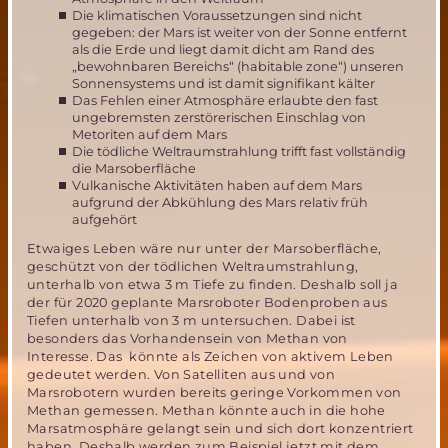
Die klimatischen Voraussetzungen sind nicht
gegeben: der Mars ist weiter von der Sonne entfernt
als die Erde und liegt damit dicht am Rand des
„bewohnbaren Bereichs“ (habitable zone“) unseren
Sonnensystems und ist damit signifikant kälter
Das Fehlen einer Atmosphäre erlaubte den fast
ungebremsten zerstörerischen Einschlag von
Metoriten auf dem Mars
Die tödliche Weltraumstrahlung trifft fast vollständig
die Marsoberfläche
Vulkanische Aktivitäten haben auf dem Mars
aufgrund der Abkühlung des Mars relativ früh
aufgehört
Etwaiges Leben wäre nur unter der Marsoberfläche,
geschützt von der tödlichen Weltraumstrahlung,
unterhalb von etwa 3 m Tiefe zu finden. Deshalb soll ja
der für 2020 geplante Marsroboter Bodenproben aus
Tiefen unterhalb von 3 m untersuchen. Dabei ist
besonders das Vorhandensein von Methan von
Interesse. Das könnte als Zeichen von aktivem Leben
gedeutet werden. Von Satelliten aus und von
Marsrobotern wurden bereits geringe Vorkommen von
Methan gemessen. Methan könnte auch in die hohe
Marsatmosphäre gelangt sein und sich dort konzentriert
haben. Deshalb werden zum Beispiel jetzt mit dem