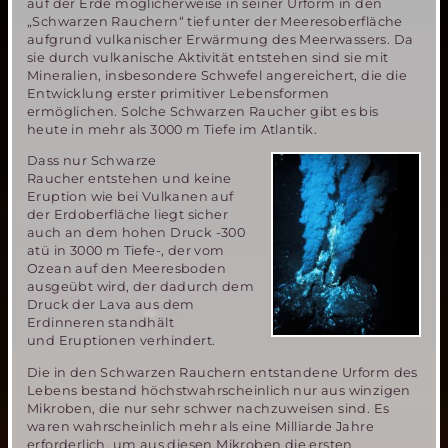
auf der Erde möglicherweise in seiner Urform in den
„Schwarzen Rauchern“ tief unter der Meeresoberfläche
aufgrund vulkanischer Erwärmung des Meerwassers. Da
sie durch vulkanische Aktivität entstehen sind sie mit
Mineralien, insbesondere Schwefel angereichert, die die
Entwicklung erster primitiver Lebensformen
ermöglichen. Solche Schwarzen Raucher gibt es bis
heute in mehr als 3000 m Tiefe im Atlantik.
Dass nur Schwarze
Raucher entstehen und keine
Eruption wie bei Vulkanen auf
der Erdoberfläche liegt sicher
auch an dem hohen Druck -300
atü in 3000 m Tiefe-, der vom
Ozean auf den Meeresboden
ausgeübt wird, der dadurch dem
Druck der Lava aus dem
Erdinneren standhält
und Eruptionen verhindert.
Die in den Schwarzen Rauchern entstandene Urform des
Lebens bestand höchstwahrscheinlich nur aus winzigen
Mikroben, die nur sehr schwer nachzuweisen sind. Es
waren wahrscheinlich mehr als eine Milliarde Jahre
erforderlich, um aus diesen Mikroben die ersten