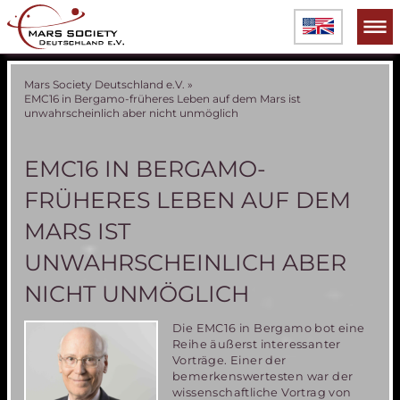
Mars Society Deutschland e.V.
»
EMC16 in Bergamo-früheres Leben auf dem Mars ist
unwahrscheinlich aber nicht unmöglich
EMC16 IN BERGAMO-
FRÜHERES LEBEN AUF DEM
MARS IST
UNWAHRSCHEINLICH ABER
NICHT UNMÖGLICH
Die EMC16 in Bergamo bot eine
Reihe äußerst interessanter
Vorträge. Einer der
bemerkenswertesten war der
wissenschaftliche Vortrag von