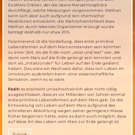
ExoMars Orbiter, der die obere Marsatmosphäre
durchfliegt, solche Messungen vorgenommen. Methan
kann sich aber auch aufgrund rein chemischer
Reaktionen entwickeln, die Wahrscheinlichkeit dass
Methan durch lebende Organismen erzeugt wurde
beträgt deshalb nur etwa 20%.
Faszinierend ist die Vorstellung, dass erste primitive
Lebensformen auf dem Mars entstanden sein könnten
zu einer Zeit, als die Erde noch „wüst und leer“ war, die
dann vom Mars auf die Erde gelangt sein könnten und
dort als „Initialzünder“ für Leben auf der Erde gedient
haben. Das wäre ein Nachweis dafür, dass sich Leben im
Universum ausbreiten kann -eine wissenschaftliche
Sensation, wenn es so wäre.
Fazit:
es erscheint unwahrscheinlich aber nicht völlig
ausgeschlossen, dass es vor Milliarden von Jahren einmal
erste primitive Lebensformen auf dem Mars gab. Da die
Entwicklung von Leben auf dem Mars aufgrund des
schnelleren Abkühlung wegen seiner geringeren Masse
früher begonnen hätte, wäre es dann auch möglich, dass
auf diese Art das Leben vom Mars zur Erde gelangt ist.
Zurück