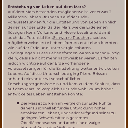
Entstehung von Leben auf dem Mars?
Auf dem Mars bestanden möglicherweise vor etwas 3
Milliarden Jahren -früher als auf der Erde-
Voraussetzungen für die Entstehung von Leben ähnlich
denen auf der Erde, da der Mars wie die Erde einen
flüssigen Kern, Vulkane und Meere besaß und damit
auch das Potential für „
Schwarze Raucher
„, sodass
möglicherweise erste Lebensformen entstehen konnten
wie auf der Erde und unter vergleichbaren
Bedingungen. Diese Lebensformen wären aber so winzig
klein, dass sie nicht mehr nachweisbar wären. Es fehlten
jedoch wichtige auf der Erde vorhandene
Voraussetzungen für die Entstehung weiter entwickelten
Lebens. Auf diese Unterschiede ging Pierre Brisson
anhand relevanter wissenschaftlicher
Forschungsergebnisse ein und kam zu dem Schluss, dass
auf dem Mars im Vergleich zur Erde wohl kaum höher
entwickeltes Leben entstehen konnte:
Der Mars ist zu klein im Vergleich zur Erde, kühlte
daher zu schnell ab für die Entwicklung höher
entwickelten Lebens, und verlor aufgrund seiner zu
geringen Schwerkraft sein gesamtes
Oberflächenwasser und auch eine etwaige
Atmosphäre in den Weltraum