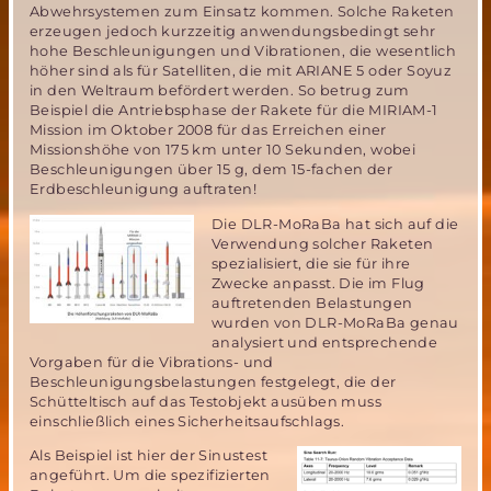
Abwehrsystemen zum Einsatz kommen. Solche Raketen
erzeugen jedoch kurzzeitig anwendungsbedingt sehr
hohe Beschleunigungen und Vibrationen, die wesentlich
höher sind als für Satelliten, die mit ARIANE 5 oder Soyuz
in den Weltraum befördert werden. So betrug zum
Beispiel die Antriebsphase der Rakete für die MIRIAM-1
Mission im Oktober 2008 für das Erreichen einer
Missionshöhe von 175 km unter 10 Sekunden, wobei
Beschleunigungen über 15 g, dem 15-fachen der
Erdbeschleunigung auftraten!
Die DLR-MoRaBa hat sich auf die
Verwendung solcher Raketen
spezialisiert, die sie für ihre
Zwecke anpasst. Die im Flug
auftretenden Belastungen
wurden von DLR-MoRaBa genau
analysiert und entsprechende
Vorgaben für die Vibrations- und
Beschleunigungsbelastungen festgelegt, die der
Schütteltisch auf das Testobjekt ausüben muss
einschließlich eines Sicherheitsaufschlags.
Als Beispiel ist hier der Sinustest
angeführt. Um die spezifizierten