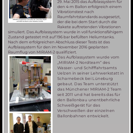
29. Mai 2015 das Aufblassystem für
den 4-m Ballon erfolgreich einem
Vibrationstest nach
Raumfahrtstandards ausgesetzt,
der die bei dem Start durch die
Rakete auftretenden Vibrationen
simuliert. Das Aufblassystem wurde in voll funktionsfähigem
Zustand getestet mit auf 196 bar befüllten Heliumtanks.
Nach dem erfolgreichen Abschluss dieser Tests ist das
Aufblassystem für den im November 2016 geplanten
Raumflug von MIRIAM-2 qualifiziert.
Das Aufblassystem wurde vom
„MIRIAM-2 Nordteam“ des
Wasser- und Schifffahrtsamts
Uelzen in seiner Lehrwerkstatt in
Scharnebeck bei Lüneburg
gebaut. Das Team unterstützt
das Münchener MIRIAM-2 Team
seit 2011 und hat bereits das für
den Ballonbau unentbehrliche
Schweißgerät für das
Verschweißen der einzelnen
Ballonbahnen entwickelt.