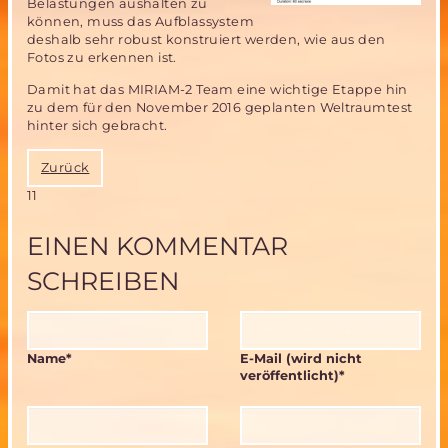
Belastungen aushalten zu
können, muss das Aufblassystem
deshalb sehr robust konstruiert werden, wie aus den
Fotos zu erkennen ist.
Damit hat das MIRIAM-2 Team eine wichtige Etappe hin
zu dem für den November 2016 geplanten Weltraumtest
hinter sich gebracht.
Zurück
11
EINEN KOMMENTAR
SCHREIBEN
Pflichtfeld
Pflichtfeld
Name
*
E-Mail (wird nicht
veröffentlicht)
*