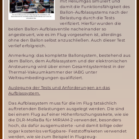
mit Heliumgas simuliert und
damit die Funktionsfähigkeit des
Ballon-Aufblassystems nach der
Belastung durch die Tests
verifiziert. Hierfür wurden die
beiden Ballon-Aufblasventile nacheinander so
angesteuert, wie es im Flug vorgesehen ist, allerdings
ohne den Ballon selbst anzuschließen. Auch dieser Test
verlief erfolgreich.
Anmerkung: das komplette Ballonsystem, bestehend aus
dem Ballon, dem Aufblassystem und der elektronischen
Ansteuerung wird über einen Gesamtsystemtest in der
Thermal-Vakuumkammer der IABG unter
Weltraumbedingungen qualifiziert.
Auslegung der Tests und Anforderungen an das
Aufblassystem.
Das Aufblassystem muss für die im Flug tatsächlich
auftretenden Belastungen ausgelegt werden. Die sind
bei einem Flug auf einer Höhenforschungsrakete, wie sie
die DLR-MoRaBa für MIRIAM-2 verwendet, besonders
hoch, da dafür ausgemusterte –und damit billige oder
sogar kostenlos verfügbare- Feststoffraketen verwendet
werden, wie sie zum Beispiel in Flugzeug-