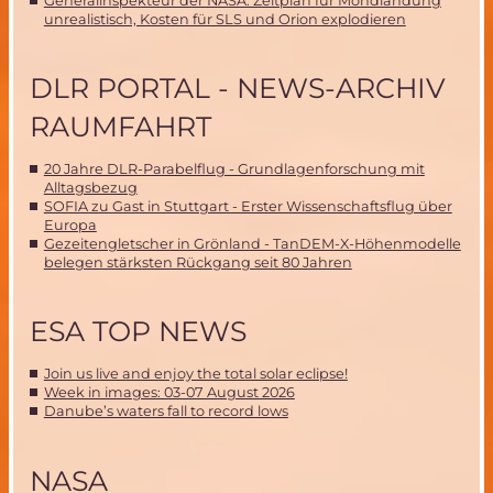
Generalinspekteur der NASA: Zeitplan für Mondlandung
unrealistisch, Kosten für SLS und Orion explodieren
DLR PORTAL - NEWS-ARCHIV
RAUMFAHRT
20 Jahre DLR-Parabelflug - Grundlagenforschung mit
Alltagsbezug
SOFIA zu Gast in Stuttgart - Erster Wissenschaftsflug über
Europa
Gezeitengletscher in Grönland - TanDEM-X-Höhenmodelle
belegen stärksten Rückgang seit 80 Jahren
ESA TOP NEWS
Join us live and enjoy the total solar eclipse!
Week in images: 03-07 August 2026
Danube’s waters fall to record lows
NASA