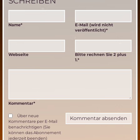
SCHREIBEN
Pflichtfeld
Pflichtfeld
Name
*
E-Mail (wird nicht
veröffentlicht)
*
Webseite
Bitte rechnen Sie 2 plus
1.
*
Kommentar
*
Über neue
Kommentare per E-Mail
benachrichtigen (Sie
können das Abonnement
jederzeit beenden)