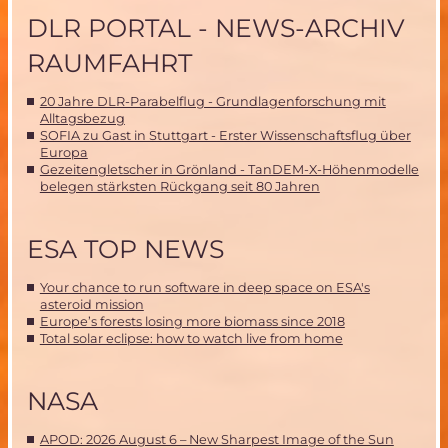
DLR PORTAL - NEWS-ARCHIV
RAUMFAHRT
20 Jahre DLR-Parabelflug - Grundlagenforschung mit
Alltagsbezug
SOFIA zu Gast in Stuttgart - Erster Wissenschaftsflug über
Europa
Gezeitengletscher in Grönland - TanDEM-X-Höhenmodelle
belegen stärksten Rückgang seit 80 Jahren
ESA TOP NEWS
Your chance to run software in deep space on ESA's
asteroid mission
Europe’s forests losing more biomass since 2018
Total solar eclipse: how to watch live from home
NASA
APOD: 2026 August 6 – New Sharpest Image of the Sun