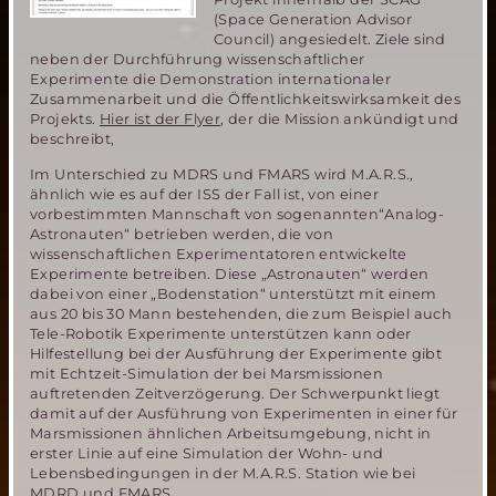
(Space Generation Advisor
Council) angesiedelt. Ziele sind
neben der Durchführung wissenschaftlicher
Experimente die Demonstration internationaler
Zusammenarbeit und die Öffentlichkeitswirksamkeit des
Projekts.
Hier ist der Flyer
, der die Mission ankündigt und
beschreibt,
Im Unterschied zu MDRS und FMARS wird M.A.R.S.,
ähnlich wie es auf der ISS der Fall ist, von einer
vorbestimmten Mannschaft von sogenannten“Analog-
Astronauten“ betrieben werden, die von
wissenschaftlichen Experimentatoren entwickelte
Experimente betreiben. Diese „Astronauten“ werden
dabei von einer „Bodenstation“ unterstützt mit einem
aus 20 bis 30 Mann bestehenden, die zum Beispiel auch
Tele-Robotik Experimente unterstützen kann oder
Hilfestellung bei der Ausführung der Experimente gibt
mit Echtzeit-Simulation der bei Marsmissionen
auftretenden Zeitverzögerung. Der Schwerpunkt liegt
damit auf der Ausführung von Experimenten in einer für
Marsmissionen ähnlichen Arbeitsumgebung, nicht in
erster Linie auf eine Simulation der Wohn- und
Lebensbedingungen in der M.A.R.S. Station wie bei
MDRD und FMARS.