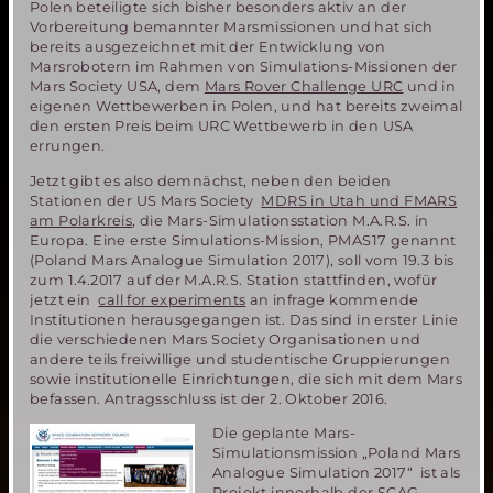
Polen beteiligte sich bisher besonders aktiv an der
Vorbereitung bemannter Marsmissionen und hat sich
bereits ausgezeichnet mit der Entwicklung von
Marsrobotern im Rahmen von Simulations-Missionen der
Mars Society USA, dem
Mars Rover Challenge URC
und in
eigenen Wettbewerben in Polen, und hat bereits zweimal
den ersten Preis beim URC Wettbewerb in den USA
errungen.
Jetzt gibt es also demnächst, neben den beiden
Stationen der US Mars Society
MDRS in Utah und FMARS
am Polarkreis
, die Mars-Simulationsstation M.A.R.S. in
Europa. Eine erste Simulations-Mission, PMAS17 genannt
(Poland Mars Analogue Simulation 2017), soll vom 19.3 bis
zum 1.4.2017 auf der M.A.R.S. Station stattfinden, wofür
jetzt ein
call for experiments
an infrage kommende
Institutionen herausgegangen ist. Das sind in erster Linie
die verschiedenen Mars Society Organisationen und
andere teils freiwillige und studentische Gruppierungen
sowie institutionelle Einrichtungen, die sich mit dem Mars
befassen. Antragsschluss ist der 2. Oktober 2016.
Die geplante Mars-
Simulationsmission „Poland Mars
Analogue Simulation 2017“ ist als
Projekt innerhalb der SCAG