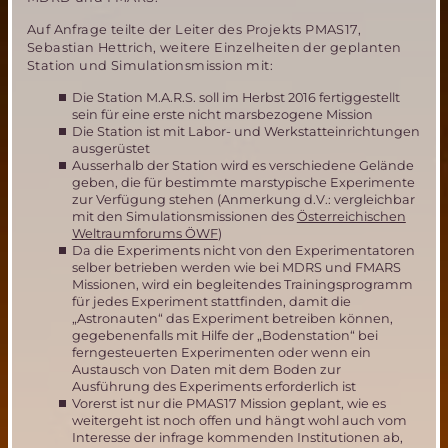
Auf Anfrage teilte der Leiter des Projekts PMAS17,
Sebastian Hettrich, weitere Einzelheiten der geplanten
Station und Simulationsmission mit:
Die Station M.A.R.S. soll im Herbst 2016 fertiggestellt
sein für eine erste nicht marsbezogene Mission
Die Station ist mit Labor- und Werkstatteinrichtungen
ausgerüstet
Ausserhalb der Station wird es verschiedene Gelände
geben, die für bestimmte marstypische Experimente
zur Verfügung stehen (Anmerkung d.V.: vergleichbar
mit den Simulationsmissionen des
Österreichischen
Weltraumforums ÖWF
)
Da die Experiments nicht von den Experimentatoren
selber betrieben werden wie bei MDRS und FMARS
Missionen, wird ein begleitendes Trainingsprogramm
für jedes Experiment stattfinden, damit die
„Astronauten“ das Experiment betreiben können,
gegebenenfalls mit Hilfe der „Bodenstation“ bei
ferngesteuerten Experimenten oder wenn ein
Austausch von Daten mit dem Boden zur
Ausführung des Experiments erforderlich ist
Vorerst ist nur die PMAS17 Mission geplant, wie es
weitergeht ist noch offen und hängt wohl auch vom
Interesse der infrage kommenden Institutionen ab,