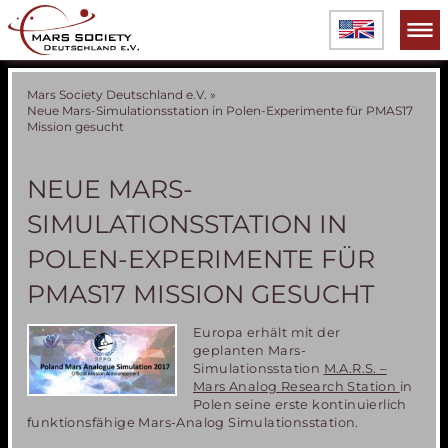
Mars Society Deutschland e.V.
»
Neue Mars-Simulationsstation in Polen-Experimente für PMAS17
Mission gesucht
NEUE MARS-
SIMULATIONSSTATION IN
POLEN-EXPERIMENTE FÜR
PMAS17 MISSION GESUCHT
Europa erhält mit der
geplanten Mars-
Simulationsstation
M.A.R.S. –
Mars Analog Research Station
in
Polen seine erste kontinuierlich
funktionsfähige Mars-Analog Simulationsstation.