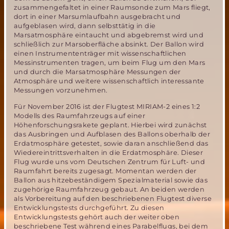
zusammengefaltet in einer Raumsonde zum Mars fliegt,
dort in einer Marsumlaufbahn ausgebracht und
aufgeblasen wird, dann selbsttätig in die
Marsatmosphäre eintaucht und abgebremst wird und
schließlich zur Marsoberfläche absinkt. Der Ballon wird
einen Instrumententräger mit wissenschaftlichen
Messinstrumenten tragen, um beim Flug um den Mars
und durch die Marsatmosphäre Messungen der
Atmosphäre und weitere wissenschaftlich interessante
Messungen vorzunehmen.
Für November 2016 ist der Flugtest MIRIAM-2 eines 1:2
Modells des Raumfahrzeugs auf einer
Höhenforschungsrakete geplant. Hierbei wird zunächst
das Ausbringen und Aufblasen des Ballons oberhalb der
Erdatmosphäre getestet, sowie daran anschließend das
Wiedereintrittsverhalten in die Erdatmosphäre. Dieser
Flug wurde uns vom Deutschen Zentrum für Luft- und
Raumfahrt bereits zugesagt. Momentan werden der
Ballon aus hitzebeständigem Spezialmaterial sowie das
zugehörige Raumfahrzeug gebaut. An beiden werden
als Vorbereitung auf den beschriebenen Flugtest diverse
Entwicklungstests durchgeführt. Zu diesen
Entwicklungstests gehört auch der weiter oben
beschriebene Test während eines Parabelflugs, bei dem