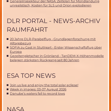
Generalinspekteur der NASA: Zeitplan für Mondlandung
unrealistisch, Kosten für SLS und Orion explodieren
DLR PORTAL - NEWS-ARCHIV
RAUMFAHRT
20 Jahre DLR-Parabelflug - Grundlagenforschung mit
Alltagsbezug
SOFIA zu Gast in Stuttgart - Erster Wissenschaftsflug über
Europa
Gezeitengletscher in Grönland - TanDEM-X-Höhenmodelle
belegen stärksten Rückgang seit 80 Jahren
ESA TOP NEWS
Join us live and enjoy the total solar eclipse!
Week in images: 03-07 August 2026
Danube’s waters fall to record lows
NASA