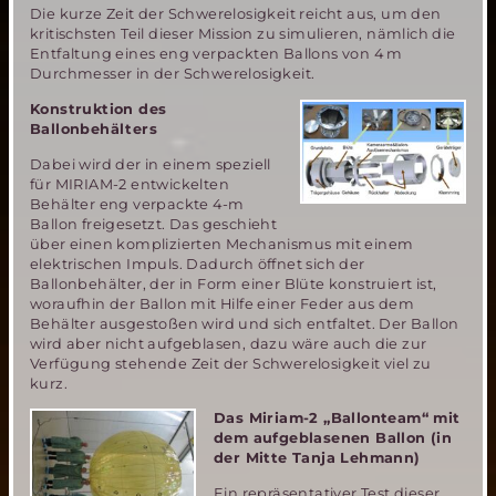
Die kurze Zeit der Schwerelosigkeit reicht aus, um den
kritischsten Teil dieser Mission zu simulieren, nämlich die
Entfaltung eines eng verpackten Ballons von 4 m
Durchmesser in der Schwerelosigkeit.
Konstruktion des
Ballonbehälters
Dabei wird der in einem speziell
für MIRIAM-2 entwickelten
Behälter eng verpackte 4-m
Ballon freigesetzt. Das geschieht
über einen komplizierten Mechanismus mit einem
elektrischen Impuls. Dadurch öffnet sich der
Ballonbehälter, der in Form einer Blüte konstruiert ist,
woraufhin der Ballon mit Hilfe einer Feder aus dem
Behälter ausgestoßen wird und sich entfaltet. Der Ballon
wird aber nicht aufgeblasen, dazu wäre auch die zur
Verfügung stehende Zeit der Schwerelosigkeit viel zu
kurz.
Das Miriam-2 „Ballonteam“ mit
dem aufgeblasenen Ballon (in
der Mitte Tanja Lehmann)
Ein repräsentativer Test dieser