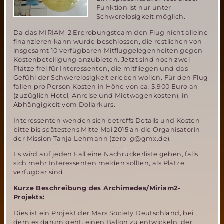
Funktion ist nur unter
Schwerelosigkeit möglich.
Da das MIRIAM-2 Erprobungsteam den Flug nicht alleine
finanzieren kann wurde beschlossen, die restlichen von
insgesamt 10 verfügbaren Mitfluggelegenheiten gegen
Kostenbeteiligung anzubieten. Jetzt sind noch zwei
Plätze frei für Interessenten, die mitfliegen und das
Gefühl der Schwerelosigkeit erleben wollen. Für den Flug
fallen pro Person Kosten in Höhe von ca. 5.900 Euro an
(zuzüglich Hotel, Anreise und Mietwagenkosten), in
Abhängigkeit vom Dollarkurs.
Interessenten wenden sich betreffs Details und Kosten
bitte bis spätestens Mitte Mai 2015 an die Organisatorin
der Mission Tanja Lehmann (zero_g@gmx.de).
Es wird auf jeden Fall eine Nachrückerliste geben, falls
sich mehr Interessenten melden sollten, als Plätze
verfügbar sind.
Kurze Beschreibung des Archimedes/Miriam2-
Projekts:
Dies ist ein Projekt der Mars Society Deutschland, bei
dem es darum geht, einen Ballon zu entwickeln, der