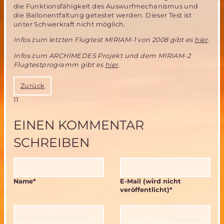
die Funktionsfähigkeit des Auswurfmechanismus und
die Ballonentfaltung getestet werden. Dieser Test ist
unter Schwerkraft nicht möglich.
Infos zum letzten Flugtest MIRIAM-1 von 2008 gibt es
hier
.
Infos zum ARCHIMEDES Projekt und dem MIRIAM-2
Flugtestprogramm gibt es
hier
.
Zurück
11
EINEN KOMMENTAR
SCHREIBEN
Pflichtfeld
Pflichtfeld
Name
*
E-Mail (wird nicht
veröffentlicht)
*