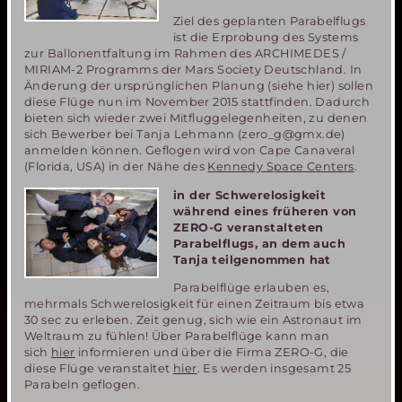
Ziel des geplanten Parabelflugs
ist die Erprobung des Systems
zur Ballonentfaltung im Rahmen des ARCHIMEDES /
MIRIAM-2 Programms der Mars Society Deutschland. In
Änderung der ursprünglichen Planung (siehe hier) sollen
diese Flüge nun im November 2015 stattfinden. Dadurch
bieten sich wieder zwei Mitfluggelegenheiten, zu denen
sich Bewerber bei Tanja Lehmann (zero_g@gmx.de)
anmelden können. Geflogen wird von Cape Canaveral
(Florida, USA) in der Nähe des
Kennedy Space Centers
.
in der Schwerelosigkeit
während eines früheren von
ZERO-G veranstalteten
Parabelflugs, an dem auch
Tanja teilgenommen hat
Parabelflüge erlauben es,
mehrmals Schwerelosigkeit für einen Zeitraum bis etwa
30 sec zu erleben. Zeit genug, sich wie ein Astronaut im
Weltraum zu fühlen! Über Parabelflüge kann man
sich
hier
informieren und über die Firma ZERO-G, die
diese Flüge veranstaltet
hier
. Es werden insgesamt 25
Parabeln geflogen.