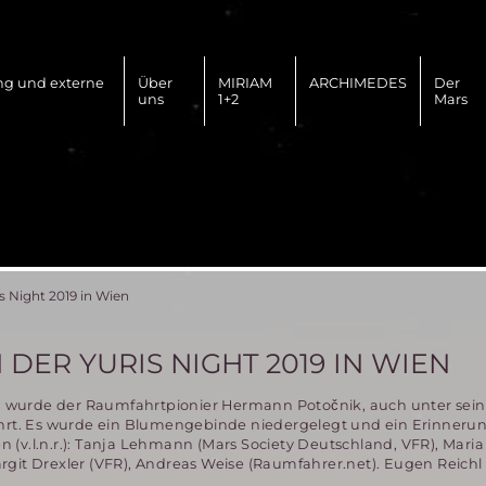
ng und externe
Über
MIRIAM
ARCHIMEDES
Der
uns
1+2
Mars
 Night 2019 in Wien
ER YURIS NIGHT 2019 IN WIEN
ien wurde der Raumfahrtpionier Hermann Potočnik, auch unter se
t. Es wurde ein Blumengebinde niedergelegt und ein Erinnerun
(v.l.n.r.): Tanja Lehmann (Mars Society Deutschland, VFR), Maria
git Drexler (VFR), Andreas Weise (Raumfahrer.net). Eugen Reichl