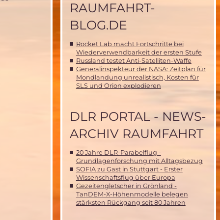
RAUMFAHRT-
BLOG.DE
Rocket Lab macht Fortschritte bei
Wiederverwendbarkeit der ersten Stufe
Russland testet Anti-Satelliten-Waffe
Generalinspekteur der NASA: Zeitplan für
Mondlandung unrealistisch, Kosten für
SLS und Orion explodieren
DLR PORTAL - NEWS-
ARCHIV RAUMFAHRT
20 Jahre DLR-Parabelflug -
Grundlagenforschung mit Alltagsbezug
SOFIA zu Gast in Stuttgart - Erster
Wissenschaftsflug über Europa
Gezeitengletscher in Grönland -
TanDEM-X-Höhenmodelle belegen
stärksten Rückgang seit 80 Jahren