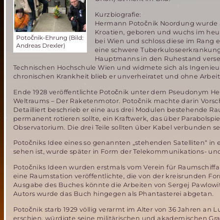
Kurzbiografie:
Hermann Potočnik Noordung wurde am 
Kroatien, geboren und wuchs im heuti
Potočnik-Ehrung (Bild:
bei Wien und schloss diese im Rang ei
Andreas Drexler)
eine schwere Tuberkuloseerkrankung
Hauptmanns in den Ruhestand verset
Technischen Hochschule Wien und widmete sich als Ingenieur
chronischen Krankheit blieb er unverheiratet und ohne Arbeits
Ende 1928 veröffentlichte Potočnik unter dem Pseudonym H
Weltraums – Der Raketenmotor. Potočnik machte darin Vorsch
Detailliert beschrieb er eine aus drei Modulen bestehende R
permanent rotieren sollte, ein Kraftwerk, das über Parabolsp
Observatorium. Die drei Teile sollten über Kabel verbunden se
Potočniks Idee eines so genannten „stehenden Satelliten“ i
sehen ist, wurde später in Form der Telekommunikations- und 
Potočniks Ideen wurden erstmals vom Verein für Raumschiffah
eine Raumstation veröffentlichte, die von der kreisrunden For
Ausgabe des Buches könnte die Arbeiten von Sergej Pawlowit
Autors wurde das Buch hingegen als Phantasterei abgetan.
Potočnik starb 1929 völlig verarmt im Alter von 36 Jahren an
erschien, würdigte seine militärischen und akademischen Gra