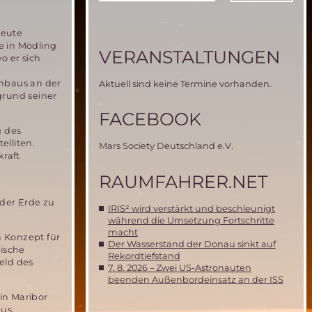
heute
e in Mödling
VERANSTALTUNGEN
o er sich
nbaus an der
Aktuell sind keine Termine vorhanden.
grund seiner
FACEBOOK
g des
lliten.
Mars Society Deutschland e.V.
kraft
RAUMFAHRER.NET
der Erde zu
IRIS² wird verstärkt und beschleunigt
während die Umsetzung Fortschritte
macht
n Konzept für
Der Wasserstand der Donau sinkt auf
sische
Rekordtiefstand
eld des
7. 8. 2026 – Zwei US-Astronauten
beenden Außenbordeinsatz an der ISS
in Maribor
aus