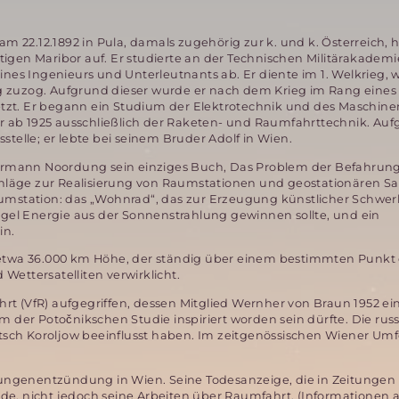
22.12.1892 in Pula, damals zugehörig zur k. und k. Österreich, 
gen Maribor auf. Er studierte an der Technischen Militärakademi
nes Ingenieurs und Unterleutnants ab. Er diente im 1. Welkrieg, w
 zuzog. Aufgrund dieser wurde er nach dem Krieg im Rang eines
zt. Er begann ein Studium der Elektrotechnik und des Maschine
 ab 1925 ausschließlich der Raketen- und Raumfahrttechnik. Auf
stelle; er lebte bei seinem Bruder Adolf in Wien.
ermann Noordung sein einziges Buch, Das Problem der Befahrun
läge zur Realisierung von Raumstationen und geostationären Sate
aumstation: das „Wohnrad“, das zur Erzeugung künstlicher Schwer
iegel Energie aus der Sonnenstrahlung gewinnen sollte, und ein
in.
n etwa 36.000 km Höhe, der ständig über einem bestimmten Punkt 
Wettersatelliten verwirklicht.
rt (VfR) aufgegriffen, dessen Mitglied Wernher von Braun 1952 ei
m der Potočnikschen Studie inspiriert worden sein dürfte. Die rus
sch Koroljow beeinflusst haben. Im zeitgenössischen Wiener Umf
 Lungenentzündung in Wien. Seine Todesanzeige, die in Zeitungen 
de, nicht jedoch seine Arbeiten über Raumfahrt. (Informationen 