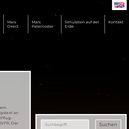
Mars
Mars
Simulation auf der
Kontakt
Direct
Paternoster
Erde
inem
gstext an
 Pflug-
 (VFR, Der
Suchen