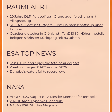
RAUMFAHRT
20 Jahre DLR-Parabelflug - Grundlagenforschung mit
Alltagsbezug
SOFIA zu Gast in Stuttgart - Erster Wissenschaftsflug über
Europa
Gezeitengletscher in Grönland - TanDEM-X-Höhenmodelle
belegen stärksten Rückgang seit 80 Jahren
ESA TOP NEWS
Join us live and enjoy the total solar eclipse!
Week in images: 03-07 August 2026
Danube’s waters fall to record lows
NASA
APOD: 2026 August 8 – A Messier Moment for Tempel 2
2026 IGARSS Hyperwall Schedule
NASA’s IXPE Studies Magnetar