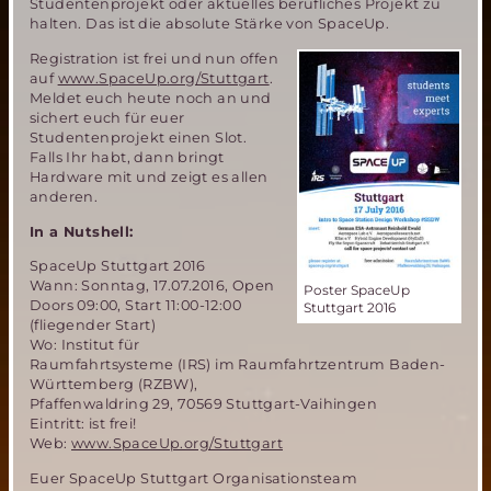
Studentenprojekt oder aktuelles berufliches Projekt zu
halten. Das ist die absolute Stärke von SpaceUp.
Registration ist frei und nun offen
auf
www.SpaceUp.org/Stuttgart
.
Meldet euch heute noch an und
sichert euch für euer
Studentenprojekt einen Slot.
Falls Ihr habt, dann bringt
Hardware mit und zeigt es allen
anderen.
In a Nutshell:
SpaceUp Stuttgart 2016
Wann: Sonntag, 17.07.2016, Open
Poster SpaceUp
Doors 09:00, Start 11:00-12:00
Stuttgart 2016
(fliegender Start)
Wo: Institut für
Raumfahrtsysteme (IRS) im Raumfahrtzentrum Baden-
Württemberg (RZBW),
Pfaffenwaldring 29, 70569 Stuttgart-Vaihingen
Eintritt: ist frei!
Web:
www.SpaceUp.org/Stuttgart
Euer SpaceUp Stuttgart Organisationsteam