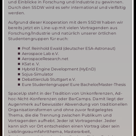
und Einblicke in Forschung und Industrie zu gewinnen.
Durch den SSDW wird es sehr international und vielfältig
werden.
Aufgrund dieser Kooperation mit dem SSDW haben wir
bereits jetzt ein Line-up mit vielen Vortragenden aus
Forschung/Industrie und natürlich unserer örtlichen
Studentengruppen für euch:
Prof. Reinhold Ewald (deutscher ESA-Astronaut)
Aerospace Lab e.V.
AerospaceResearch.net
KSat e. V.
Hybrid Engine Development (HyEnD)
Sojus-Simulator
Debattierclub Stuttgart e.V.
Eure Studentengruppe! Eure Bachelor/Master-Thesis
SpaceUp steht in der Tradition von Unkonferenzen, Ad-
hoc-Nicht-Konferenzen oder BarCamps. Damit liegt der
Augenmerk auf bewusster Abwendung von traditionellen
Organisationsformen und ohne zuvor festgelegtes
Thema, die die Trennung zwischen Publikum und
Vortragenden aufhebt. Jeder ist Vortragender. Jeder
kann sich vor Ort entscheiden einen Vortrag über sein
Lieblingsraumfahrtthema, Masterarbeit,